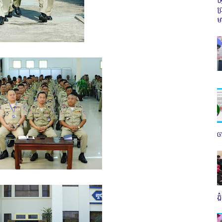
ប
ម
ច
ភ