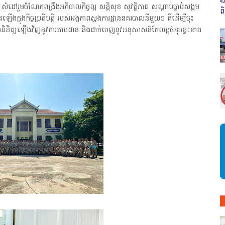
«
 សំដៅរួមចំណែកពង្រឹងអភិបាលកិច្ចល្អ សន្តិសុខ សុវត្ថិភាព សណ្តាប់ធ្នាប់សង្គម
ព
ឡើងក្នុងកិច្ចប្រតិបត្តិ របស់អង្គភាពស្នងការដ្ឋាននគរបាលនីមួយៗ គឺដើម្បីចុះ
ត្រួតពិនិត្យឡើងវិញនូវការតាមដាន និងដាក់ចេញនូវអនុសាសន៍កែលម្អចំនុចខ្វះខាត