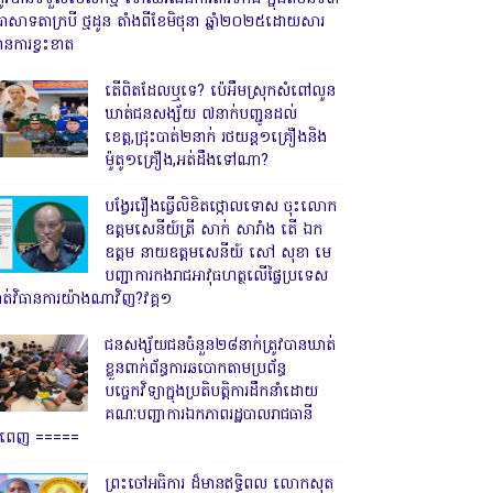
្រាសាទតាក្របី ថ្មដូន តាំងពីខែមិថុនា ឆ្នាំ២០២៥ដោយសារ
ានការខ្វះខាត
តើពិតដែលឬទេ? ប៉េអឹមស្រុកសំពៅលូន
ឃាត់ជនសង្ស័យ ៧នាក់បញ្ជូនដល់
ខេត្ត,ជ្រុះបាត់២នាក់ រថយន្ត១គ្រឿងនិង
ម៉ូតូ១គ្រឿង,អត់ដឹងទៅណា?
បង្វែររឿងធ្វើលិខិតថ្កោលទោស ចុះលោក
ឧត្តមសេនីយ៍ត្រី សាក់ សារាំង តើ ឯក
ឧត្តម នាយឧត្តមសេនីយ៍ សៅ សុខា មេ
បញ្ជាការកងរាជអាវុធហត្ថលើផ្ទៃប្រទេស
ាត់វិធានការយ៉ាងណាវិញ?វគ្គ១
ជនសង្ស័យជនចំនួន២៨នាក់ត្រូវបានឃាត់
ខ្លួនពាក់ព័ន្ធការឆបោកតាមប្រព័ន្ធ
បច្ចេកវិទ្យាក្នុងប្រតិបត្តិការដឹកនាំដោយ
គណៈបញ្ជាការឯកភាពរដ្ឋបាលរាជធានី
្នំពេញ ‎=====
ព្រះចៅអធិការ ដ៏មានឥទ្ធិពល លោកសុត