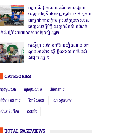
បន្ទាប់ពីអង្គភាពសារព័ត៌មានបានផ្សាយ
ចេញនៅថ្ងៃទី៧ខែកញ្ញាឆ្នាំ២០២៥ អ្នកនាំ
ពាក្យកងរាជអាវុធហត្ថលើផ្ទៃប្រទេសបាន
ចេញសេចក្តីបំភ្លឺ ជូនថ្នាក់ដឹកនាំគ្រប់ជាន់
្នាក់ដើម្បីកុំអោយមានការភាន់ច្រឡំ វគ្គ២
កាសុីណូ នៅជាប់ព្រំដែនវៀតណាមច្រក
ស្វាយអាង៉ោង ធ្វើហ្នឹងអនុសាសន៍របស់
សម្ដេច វគ្គ ១
CATEGORIES
ជ្រុងមួយសង្
ជ្រុងមួយសង្គម
ព័ត៌មានជាតិ
ព័ត៌មានអន្តរជាតិ
រិះគន់ស្ថាបនា
សន្តិសុខសង្គម
សិល្បៈនិងកីឡា
សេដ្ឋកិច្ច
TOTAL PAGEVIEWS