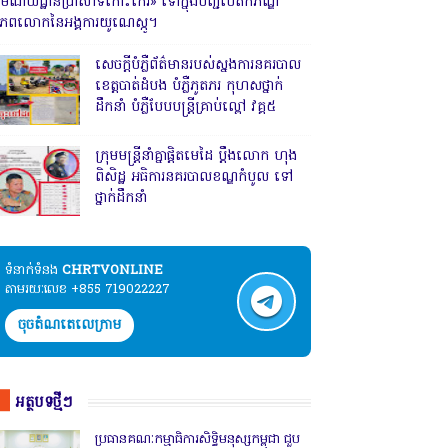
រមណីយដ្ឋានប្រាសាទកោះកេរ» ទៅក្នុងបញ្ជីបេតិកភណ្ឌ
ិភពលោកនៃអង្គការយូណេស្កូ។
សេចក្តីបំភ្លឺព័ត៌មានរបស់ស្នងការនគរបាល
ខេត្តបាត់ដំបង បំភ្លឺភូតភរ កុហសថ្នាក់
ដឹកនាំ បំភ្លឺបែបបន្ត្រីគ្រាប់ល្ពៅ វគ្គ៥
ក្រុមមន្ត្រីនាំគ្នាផ្ដិតមេដៃ ប្ដឹងលោក ហុង
ពិសិដ្ឋ អធិការនគរបាលខណ្ឌកំបូល ទៅ
ថ្នាក់ដឹកនាំ
ទំនាក់ទំនង​​
CHRTVONLINE
តាមរយៈលេខ +855 719022227
ចុចតំណតេលេក្រាម
អត្ថបទថ្មីៗ
ប្រធានគណៈកម្មាធិការសិទ្ធិមនុស្សកម្ពុជា ជួប