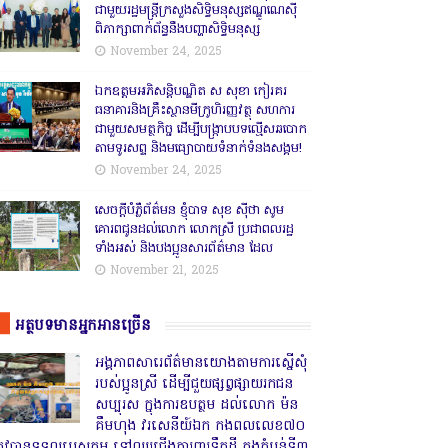
ជាមួយរដ្ឋមន្ត្រីក្រសួងសិទ្ធិមនុស្សឥណ្ឌូណេស៊ី
ពិភាក្សាពាក់ព័ន្ធនឹងបញ្ហាសិទ្ធិមនុស្ស
November 24, 2025
ឯកឧត្តមអភិសន្តិបណ្ឌិត ស សុខា កៀរគរ
ធនាគារនិងគ្រឹះស្ថានមីក្រូហិរញ្ញវត្ថុ សហការ
ជាមួយសមត្ថកិច្ច ដើម្បីបង្ក្រាបបទល្មើសឆបោក
តាមទូរសព្ទ និងមធ្យោបាយទំនាក់ទំនងសង្គម!
November 24, 2025
សេចក្តីបំភ្លឺព័ត៌មន ខ្ញុំបាទ សុខ សុីថា សូម
គោរពជូនដល់លោក លោកស្រី ប្រជាពលរដ្ឋ
ទាំងអស់ និងបងប្អូនសារព័ត៌មាន ដែល
November 21, 2025
អត្ថបទមានអ្នកអានច្រើន
អង្គភាពសារេព័ត៌មានយោងតាមការស្នើសុំ
របស់ប្អូនស្រី ដើម្បីជួយផ្សព្វផ្សាយរកជន
សប្បុរស ក្នុងការឧបត្ថម ដល់លោក ម៉ន
គឹមហុង វរសេនីយ៍ឯក កងពលលេខ៧០
្រូវបានទទួលបេសកម្ម ទៅឈរជើងការពារទឹកដី ក្នុងតំបន់ទី៣