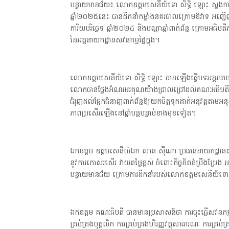
បន្ទាយមានជ័យ៖ លោកឧត្តមសេនីយ៍ទោ សិទ្ធិ ឡោះ ស្នងការ
ឆ្នាំ២០២៥នេះ បានដឹកនាំកម្លាំងនគរបាលក្រោមឱវាទ អញ្ជើញចូ
ការិយបរិច្ឆេទ ឆ្នាំ២០២៤ និងបណ្តាឆ្នាំពាក់ព័ន្ធ ក្រោម
នៃអគ្គនាយកដ្ឋានសវនកម្មផ្ទៃក្នុង។
លោកឧត្តមសេនីយ៍ទោ សិទ្ធិ ឡោះ បានឡើងធ្វើបទអន្តរាគមន៍
លោកបានថ្លែងអំណរអរគុណយ៉ាងជ្រាលជ្រៅដល់គណៈអធិបតី និង
ជំរុញដល់ផ្នែកជំនាញពាក់ព័ន្ធឱ្យយកចិត្តទុកដាក់អនុវត្តតាម
ភាពប្រសើរឡើងនៅឆ្នាំបន្តបន្ទាប់ខាងមុខទៀត។
ឯកឧត្តម ឧត្តមសេនីយ៍ឯក សាន ស៊ីណា ប្រធាននាយកដ្ឋានសវនក
នូវការកោសរសើរ វាយតម្លៃខ្ពស់ ចំពោះកិច្ចខិតខំប្រឹងប្រែង អ
បន្ទាយមានជ័យ ក្រោមការដឹកនាំរបស់លោកឧត្តមសេនីយ៍ទោ
ឯកឧត្តម គណៈធិបតី បានមានប្រសាសន៍ថា ការចុះធ្វើសវនកម្ម
គ្រប់គ្រងបុគ្គលិក ការគ្រប់គ្រងហិរញ្ញវត្ថុសាធារណៈ ការគ្រប់គ