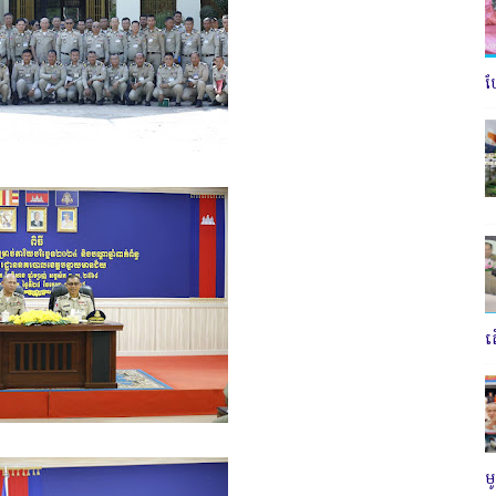
ប
ត
ម