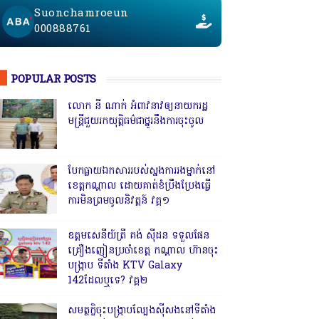
Suonchamroeun
000888761
POPULAR POSTS
លោក នី ណាក់ អំពាវនាវឲ្យនាយករដ្ឋ
មន្ត្រីជួយរកយុត្តិធម៌ជាថ្នូរនឹងការចុះចូល
បែកធ្លាយឯកសាររបស់ស្នងការរងម្នាក់នៅ
ខេត្តកណ្ដាល ដោយគាត់ខំប្រឹងប្រែងធ្វើ
ការមិនព្រមចូលនិវត្តន៍ វគ្គ១
ឧត្តមសេនីយ៍ត្រី គង់ ស៊ីដន ទទួលផែន
គ្រឿងញៀនប្រចាំខេត្ត កណ្តាល ហ៊ានចុះ
បង្ក្រាប ទីតាំង KTV Galaxy
142ដែលឬទេ? វគ្គ២
សមត្ថកិ្ចចុះបង្ក្រាបល្បែងស៊ីសងនៅទីតាំង