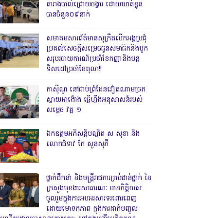
តារាងបាល់ជ្រោយចង្វារ ដោយឃាត់ខ្លួន
បានចំនួន០៩នាក់
សមាគមសារព័ត៌មានសុក្រឹតបើកអង្គប្រជុំ
ប្រគល់សេចក្តីសម្រេចជូនសមាជិកនិងបូក
សរុបរបាយការណ៍ប្រចាំខែកញ្ញានិងបន្ត
ទិសដៅប្រចាំខែតុលា!!
កាសុីណូ នៅជាប់ព្រំដែនវៀតណាមច្រក
ស្វាយអាង៉ោង ធ្វើហ្នឹងអនុសាសន៍របស់
សម្ដេច វគ្គ ១
ឯកឧត្តមអភិសន្តិបណ្ឌិត ស សុខា និង
លោកជំទាវ កែ សួនសុភី
ថ្នាក់ដឹកនាំ និងមន្ត្រីរាជការគ្រប់ជាន់ថ្នាក់ នៃ
ក្រសួងមុខងារសាធារណៈ មានកិត្តិយស
ចូលរួមក្នុងការអបអរសារទរពោរពេញ
ដោយមោទកភាព ក្នុងការដាក់បញ្ចូល