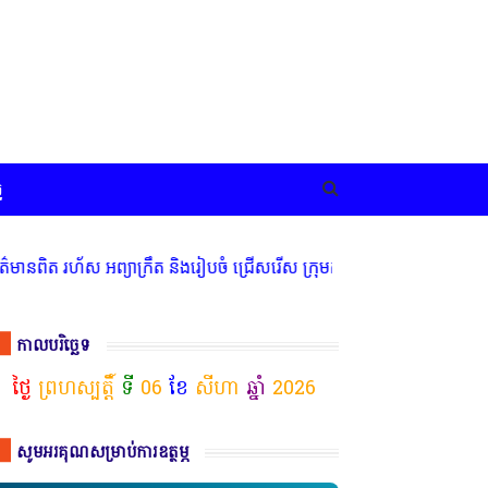
ច
ស អព្យាក្រឹត និងរៀបចំ ជ្រើសរើស ក្រុមការងារ នៅតាមបណ្តាលរាជធានី ខេត្
កាលបរិច្ឆេទ
ថ្ងៃ
ព្រហស្បត្តិ៍
ទី
06
ខែ
សីហា
ឆ្នាំ
2026
សូមអរគុណសម្រាប់ការឧត្ថម្ភ