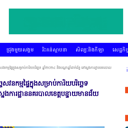
ជ្រុងមួយសង្គម
រិះគន់ស្ថាបនា
សិល្បៈនិងកីឡា
សេដ្ឋកិច្
ចសវនកម្មផ្ទៃក្នុងសម្រាប់ការិយបរិច្ឆេទ ឆ្នាំ២០២៤ និងបណ្តាឆ្នាំពាក់ព័ន្ធ នៅស្នងការដ្ឋាននគរបាល
* គេហទំព័រ ស៊ីអេចអធីវីអនឡាញ ជាព័ត៌មានពិត រហ័
ចសវនកម្មផ្ទៃក្នុងសម្រាប់ការិយបរិច្ឆេទ
នៅស្នងការដ្ឋាននគរបាលខេត្តបន្ទាយមានជ័យ