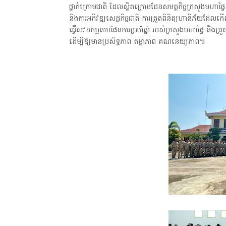
ថ្នាក់ក្រោមជាតិ ដែលស្ថិតក្រោមដែនសមត្ថកិច្ចក្រសួងមហាផ្ទៃ
និងការអភិវឌ្ឍសេដ្ឋកិច្ចជាតិ ការត្រួតពិនិត្យហានិភ័យដែលកើត
ធ្វើសវនកម្មតាមផែនការប្រចាំឆ្នាំ របស់ក្រសួងមហាផ្ទៃ និង
ដើម្បីឱ្យមានប្រសិទ្ធភាព តម្លាភាព គណនេយ្យភាព៕