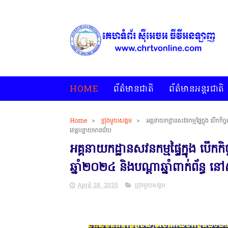
HOME
ព័ត៌មានជាតិ
ព័ត៌មានអន្តរជាតិ
Home
>
ជ្រុងមួយសង្គម
>
អគ្គនាយកដ្ឋានសវនកម្មផ្ទៃក្នុង បើកកិច្
ខេត្តបន្ទាយមានជ័យ
អគ្គនាយកដ្ឋានសវនកម្មផ្ទៃក្នុង បើកកិច្
ឆ្នាំ២០២៤ និងបណ្តាឆ្នាំពាក់ព័ន្ធ 
April 28, 2025
ជ្រុងមួយសង្គម