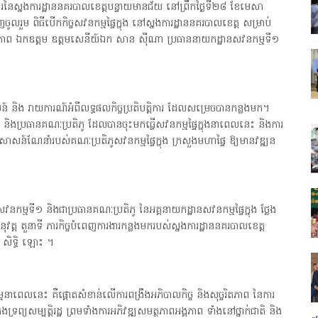
នៃស្នងការដ្ឋាននគរបាលខេត្តបន្ទាយមានជ័យ នៅព្រឹកថ្ងៃទី២៨ ខែមេសា
លរួម ពិធីបើកកិច្ចសវនកម្មផ្ទៃក្នុង នៅស្នងការដ្ឋាននគរបាលខេត្ត សម្រាប់
អធិបតីភាព ឯកឧត្តម ឧត្តមសេនីយ៍ឯក សាន ស៊ីណា ប្រធាននាយកដ្ឋានសវនកម្មទី១
 និង រាយការណ៍អំពីលទ្ធផលកិច្ចប្រតិបត្តិការ ដែលសម្រេចបានកន្លងមក។
ប្រធានគណៈប្រតិភូ ដែលបានចុះមកធ្វើសវនកម្មផ្ទៃក្នុងនាពេលនេះ និងការ
អនុសាសន៍ណែនាំរបស់គណៈប្រតិភូសវនកម្មផ្ទៃក្នុង ក្រសួងមហាផ្ទៃ ឱ្យមានវឌ្ឍន
ម្មទី១ និងជាប្រធានគណៈប្រតិភូ នៃអគ្គនាយកដ្ឋានសវនកម្មផ្ទៃក្នុង ថ្លែង
នុវត្ត តួនាទី ភារកិច្ចបំពេញការងារកន្លងមករបស់ស្នងការដ្ឋាននគរបាលខេត្ត
 សិទ្ធិ ឡោះ ។
នាពេលនេះ គឺផ្តោតសំខាន់លើការពង្រឹងអភិបាលកិច្ច និងសុច្ចរិតភាព នៃការ
្រងទ្រព្យសម្បត្តិរដ្ឋ ព្រមទាំងការអភិវឌ្ឍសមត្ថភាពអង្គភាព ទាំងនៅថ្នាក់ជាតិ និង