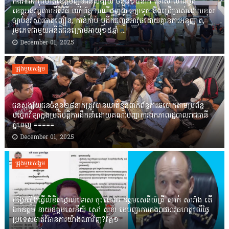
កងរាជឣាវុធហត្ថខេត្តបញ្ជូនជនសង្ស័យ ចំនួន១៤នាក់ ទៅសាលាដំបូង
ខេត្តឣនុវត្តតាមនីតិវិធី ពាក់ព័ន្ធ ករណីជួញដូរ រក្សាទុក និងប្រើប្រាស់ដោយខុស
ច្បាប់នូវសារធាតុញៀន, កាន់កាប់ ឬដឹកជញ្ជូនអាវុធដោយគ្មានការអនុញ្ញាត,
រួមភេទជាមួយអនីតិជនក្រោមអាយុ១៥ឆ្នាំ ...
December 01, 2025
ជ្រុងមួយសង្គម
ជនសង្ស័យជនចំនួន២៨នាក់ត្រូវបានឃាត់ខ្លួនពាក់ព័ន្ធការឆបោកតាមប្រព័ន្ធ
បច្ចេកវិទ្យាក្នុងប្រតិបត្តិការដឹកនាំដោយគណៈបញ្ជាការឯកភាពរដ្ឋបាលរាជធានី
ភ្នំពេញ ‎=====
December 01, 2025
ជ្រុងមួយសង្គម
បង្វែររឿងធ្វើលិខិតថ្កោលទោស ចុះលោក ឧត្តមសេនីយ៍ត្រី សាក់ សារាំង តើ
ឯកឧត្តម នាយឧត្តមសេនីយ៍ សៅ សុខា មេបញ្ជាការកងរាជអាវុធហត្ថលើផ្ទៃ
ប្រទេសចាត់វិធានការយ៉ាងណាវិញ?វគ្គ១