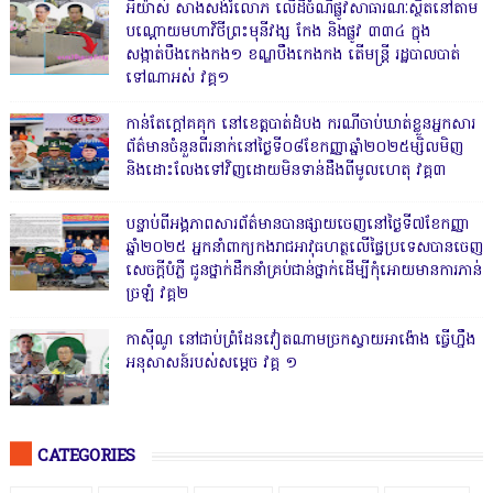
អីយ៉ាស់ សាងសង់រំលោភ លើដីចំណីផ្លូវសាធារណៈស្ថិតនៅតាម
បណ្ដោយមហាវិថីព្រះមុនីវង្ស កែង និងផ្លូវ ៣៣៤ ក្នុង
សង្កាត់បឹងកេងកង១ ខណ្ឌបឹងកេងកង តើមន្ត្រី រដ្ឋបាលបាត់
ទៅណាអស់ វគ្គ១
កាន់តែក្តៅគគុក នៅខេត្តបាត់ដំបង ករណីចាប់ឃាត់ខ្លួនអ្នកសារ
ព័ត៌មានចំនួនពីរនាក់នៅថ្ងៃទី០៨ខែកញ្ញាឆ្នាំ២០២៥ម្សិលមិញ
និងដោះលែងទៅវិញដោយមិនទាន់ដឹងពីមូលហេតុ វគ្គ៣
បន្ទាប់ពីអង្គភាពសារព័ត៌មានបានផ្សាយចេញនៅថ្ងៃទី៧ខែកញ្ញា
ឆ្នាំ២០២៥ អ្នកនាំពាក្យកងរាជអាវុធហត្ថលើផ្ទៃប្រទេសបានចេញ
សេចក្តីបំភ្លឺ ជូនថ្នាក់ដឹកនាំគ្រប់ជាន់ថ្នាក់ដើម្បីកុំអោយមានការភាន់
ច្រឡំ វគ្គ២
កាសុីណូ នៅជាប់ព្រំដែនវៀតណាមច្រកស្វាយអាង៉ោង ធ្វើហ្នឹង
អនុសាសន៍របស់សម្ដេច វគ្គ ១
CATEGORIES