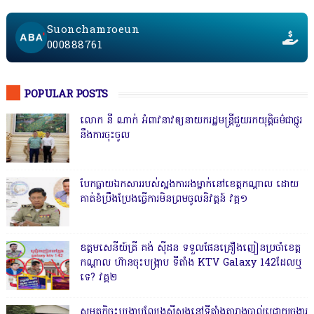
Suonchamroeun
000888761
POPULAR POSTS
លោក នី ណាក់ អំពាវនាវឲ្យនាយករដ្ឋមន្ត្រីជួយរកយុត្តិធម៌ជាថ្នូរ
នឹងការចុះចូល
បែកធ្លាយឯកសាររបស់ស្នងការរងម្នាក់នៅខេត្តកណ្ដាល ដោយ
គាត់ខំប្រឹងប្រែងធ្វើការមិនព្រមចូលនិវត្តន៍ វគ្គ១
ឧត្តមសេនីយ៍ត្រី គង់ ស៊ីដន ទទួលផែនគ្រឿងញៀនប្រចាំខេត្ត
កណ្តាល ហ៊ានចុះបង្ក្រាប ទីតាំង KTV Galaxy 142ដែលឬ
ទេ? វគ្គ២
សមត្ថកិ្ចចុះបង្ក្រាបល្បែងស៊ីសងនៅទីតាំងតារាងបាល់ជ្រោយចង្វារ