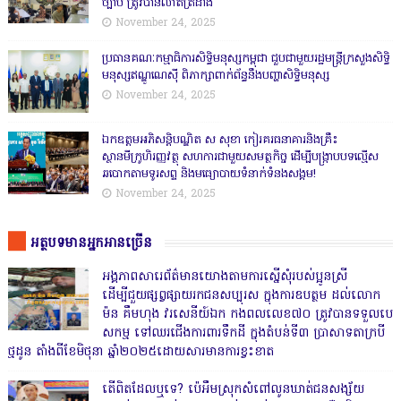
ច្បាប់ ត្រូវបានលាតត្រដាង
November 24, 2025
ប្រធានគណៈកម្មាធិការសិទ្ធិមនុស្សកម្ពុជា ជួបជាមួយរដ្ឋមន្ត្រីក្រសួងសិទ្ធិ
មនុស្សឥណ្ឌូណេស៊ី ពិភាក្សាពាក់ព័ន្ធនឹងបញ្ហាសិទ្ធិមនុស្ស
November 24, 2025
ឯកឧត្តមអភិសន្តិបណ្ឌិត ស សុខា កៀរគរធនាគារនិងគ្រឹះ
ស្ថានមីក្រូហិរញ្ញវត្ថុ សហការជាមួយសមត្ថកិច្ច ដើម្បីបង្ក្រាបបទល្មើស
ឆបោកតាមទូរសព្ទ និងមធ្យោបាយទំនាក់ទំនងសង្គម!
November 24, 2025
អត្ថបទមានអ្នកអានច្រើន
អង្គភាពសារេព័ត៌មានយោងតាមការស្នើសុំរបស់ប្អូនស្រី
ដើម្បីជួយផ្សព្វផ្សាយរកជនសប្បុរស ក្នុងការឧបត្ថម ដល់លោក
ម៉ន គឹមហុង វរសេនីយ៍ឯក កងពលលេខ៧០ ត្រូវបានទទួលបេ
សកម្ម ទៅឈរជើងការពារទឹកដី ក្នុងតំបន់ទី៣ ប្រាសាទតាក្របី
ថ្មដូន តាំងពីខែមិថុនា ឆ្នាំ២០២៥ដោយសារមានការខ្វះខាត
តើពិតដែលឬទេ? ប៉េអឹមស្រុកសំពៅលូនឃាត់ជនសង្ស័យ