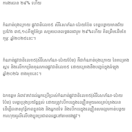
ការងារបាន ២៩% ហើយ
កំណាត់ចុងក្រោយ ផ្លូវជាតិលេខ៥ សិរីសោភ័ណ-ប៉ោយប៉ែត ខេត្តបន្ទាយមានជ័យ
ប្រវែង ៣៥,១៤គីឡូម៉ែត្រ សម្រចបានលទ្ធផលជារួម ២៩%ហើយ គិតត្រឹមដើមខែ
កុម្ភៈ ឆ្នាំ២០២៥នេះ។
កំណាត់ផ្លូវជាតិលេខ៥(សិរីសោភ័ណ-ប៉ោយប៉ែត) គឺជាកំណាត់ចុងក្រោយ នៃគម្រោង
ស្តារ និងលើកកម្រិតគុណភាពផ្លូវជាតិលេខ៥ ដោយគ្រោងនឹងបញ្ចប់ក្នុងអំឡុង
ឆ្នាំ២០២៦ ខាងមុខនេះ។
ឯកឧត្តម អំពាវនាវដល់អ្នកប្រើប្រាស់កំណាត់ផ្លូវជាតិលេខ៥(សិរីសោភ័ណ-ប៉ោយ
ប៉ែត) មេត្តាប្រុងប្រយ័ត្នខ្ពស់ ដោយត្រូវបើកបរក្នុងល្បឿនមួយអាចគ្រប់គ្រងបាន
ដើម្បីធានាសុវត្ថិភាពខ្លួនឯង និងអ្នកដទៃ និងបើកបរក្នុងល្បឿនសមល្មមកាត់បន្ថយ
ការហុយធូលីលើបងប្អូនប្រជាពលរដ្ឋនៅតាមដងផ្លូវ។