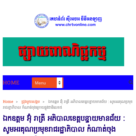
HOME
Home
>
ជ្រុងមួយសង្គម
>
ឯកឧត្តម អ៊ុំ រាត្រី អភិបាលខេត្តបន្ទាយមានជ័យ : សូមអរគុណប្រមុខ
រាជរដ្ឋាភិបាល កំណាត់ចុងក្រោយផ្លូវជាតិលេខ៥
ឯកឧត្តម អ៊ុំ រាត្រី អភិបាលខេត្តបន្ទាយមានជ័យ :
សូមអរគុណប្រមុខរាជរដ្ឋាភិបាល កំណាត់ចុង