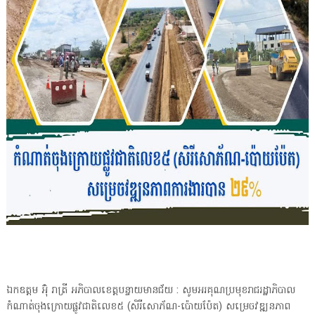
ឯកឧត្តម អ៊ុំ រាត្រី អភិបាលខេត្តបន្ទាយមានជ័យ : សូមអរគុណប្រមុខរាជរដ្ឋាភិបាល
កំណាត់ចុងក្រោយផ្លូវជាតិលេខ៥ (សិរីសោភ័ណ-ប៉ោយប៉ែត) សម្រេចវឌ្ឍនភាព