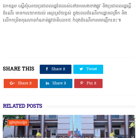
ឯកឧត្តម ស្នេីសុំអោយប្រជាពលរដ្ឋដែលរស់នៅតាមសងខាងផ្លូវ និងប្រជាពលរដ្ឋធ្វើ
ដំណើរ មានការយោគយល់ អធ្យាស្រ័យខ្ពស់ ក្នុងពេលដំណើរការដ្ឋានពង្រីក និង
លើកកម្រិតគុណភាពកំណាត់ផ្លូវជាតិលេខ៥ កំពុងដំណើរការមមាញឹកនេះ៕
SHARE THIS
Share it
Tweet
Share it
Share it
Pin it
RELATED POSTS
ជ្រុងមួយសង្គម