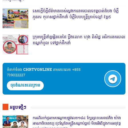
សេចក្តីបំភ្លឺព័ត៌មានរបស់ស្នងការនគរបាលខេត្តបាត់ដំបង បំភ្លឺ
ភូតភរ កុហសថ្នាក់ដឹកនាំ បំភ្លឺបែបបន្ត្រីគ្រាប់ល្ពៅ វគ្គ៥
ក្រុមមន្ត្រីនាំគ្នាផ្ដិតមេដៃ ប្ដឹងលោក ហុង ពិសិដ្ឋ អធិការនគរបាល
ខណ្ឌកំបូល ទៅថ្នាក់ដឹកនាំ
ទំនាក់ទំនង​​
CHRTVONLINE
តាមរយៈលេខ +855
719022227
ចុចតំណតេលេក្រាម
អត្ថបទថ្មីៗ
ករណីលក់ដូរតាមបណ្តោយផ្លូវលេខ១៨៤ ក្បែរព្រះបរមរាជវាំង យ៉ាង
អាណាធិបតេយ្យ ដុះស្លែតែមន្ត្រីសណ្តាប់ធ្នាប់ មិនអើពើក្នុងការអនុវត្ត