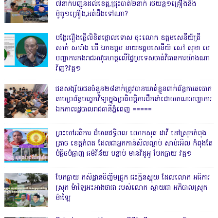
៧នាក់បញ្ជូនដល់ខេត្ត,ជ្រុះបាត់២នាក់ រថយន្ត១គ្រឿងនិង
ម៉ូតូ១គ្រឿង,អត់ដឹងទៅណា?
បង្វែររឿងធ្វើលិខិតថ្កោលទោស ចុះលោក ឧត្តមសេនីយ៍ត្រី
សាក់ សារាំង តើ ឯកឧត្តម នាយឧត្តមសេនីយ៍ សៅ សុខា មេ
បញ្ជាការកងរាជអាវុធហត្ថលើផ្ទៃប្រទេសចាត់វិធានការយ៉ាងណា
វិញ?វគ្គ១
ជនសង្ស័យជនចំនួន២៨នាក់ត្រូវបានឃាត់ខ្លួនពាក់ព័ន្ធការឆបោក
តាមប្រព័ន្ធបច្ចេកវិទ្យាក្នុងប្រតិបត្តិការដឹកនាំដោយគណៈបញ្ជាការ
ឯកភាពរដ្ឋបាលរាជធានីភ្នំពេញ ‎=====
ព្រះចៅអធិការ ដ៏មានឥទ្ធិពល លោកសុត ដាវី នៅស្រុកកំពុង
ត្រាច ខេត្តកំពត ដែលជាអ្នកកាន់សិលល្អាប់ សាប់រអិល កំពុងតែ
បំផ្លិចបំផ្លាញ ធម៌វិន័យ បន្ទាប់ មានវិដូអូ បែកធ្លាយ វគ្គ១
បែកធ្លាយ កសិដ្ឋានចិញ្ចឹមជ្រូក ជះក្លិនស្អុយ ដែលលោក អធិការ
ស្រុក ម៉ាឡៃអះអាងថាជា របស់លោក ស្វាយជា អភិបាលស្រុក
ម៉ាឡៃ