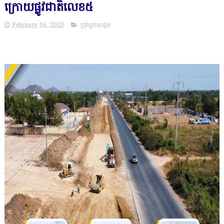
ក្រោយផ្លូវជាតិលេខ៥
February 06, 2025
ជ្រុងមួយសង្គម