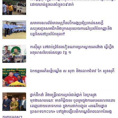
ដោយឃាត់ខ្លួនបានចំនួន០៩នាក់
សមាគមសារព័ត៌មានសុក្រឹតបើកអង្គប្រជុំប្រគល់សេចក្តី
សម្រេចជូនសមាជិកនិងបូកសរុបរបាយការណ៍ប្រចាំខែកញ្ញានិង
បន្តទិសដៅប្រចាំខែតុលា!!
កាសុីណូ នៅជាប់ព្រំដែនវៀតណាមច្រកស្វាយអាង៉ោង ធ្វើហ្នឹង
អនុសាសន៍របស់សម្ដេច វគ្គ ១
ឯកឧត្តមអភិសន្តិបណ្ឌិត ស សុខា និងលោកជំទាវ កែ សួនសុភី
ថ្នាក់ដឹកនាំ និងមន្ត្រីរាជការគ្រប់ជាន់ថ្នាក់ នៃក្រសួង
មុខងារសាធារណៈ មានកិត្តិយស ចូលរួមក្នុងការអបអរសារទរពោរ
ពេញដោយមោទកភាព ក្នុងការដាក់បញ្ចូល «រមណីយដ្ឋាន
ប្រាសាទកោះកេរ» ទៅក្នុងបញ្ជីបេតិកភណ្ឌពិភពលោកនៃអង្គ
ការយូណេស្កូ។