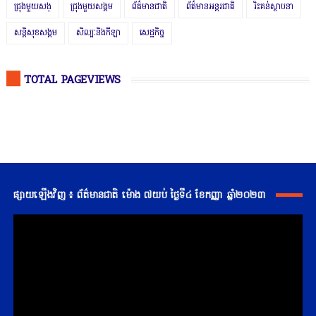
ជ្រុងមួយសង្
ជ្រុងមួយសង្គម
ព័ត៌មានជាតិ
ព័ត៌មានអន្តរជាតិ
រិះគន់ស្ថាបនា
សន្តិសុខសង្គម
សិល្បៈនិងកីឡា
សេដ្ឋកិច្ច
TOTAL PAGEVIEWS
ផ្សាយឡើងវិញ ៖ ព័ត៌មានជាតិ ម៉ោង ៧យប់ ថ្ងៃទី៤ ខែកញ្ញា ឆ្នាំ២០២៣