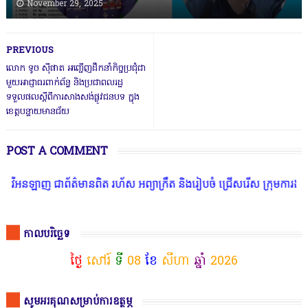
November 29, 2025
PREVIOUS
លោក ទូច ស៊ីផាត អញ្ជើញដឹកនាំកិច្ចប្រជុំជា
មួយអាជ្ញាធរពាក់ព័ន្ធ និងប្រជាពលរដ្ឋ
ទទួលផលស្ដីពីការសាងសង់ផ្លូវជនបទ ក្នុង
ខេត្តបន្ទាយមានជ័យ
POST A COMMENT
ឡាញ ជាព័ត៌មានពិត រហ័ស អព្យាក្រឹត និងរៀបចំ ជ្រើសរើស ក្រុមការងារ នៅត
កាលបរិច្ឆេទ
ថ្ងៃ
សៅរ៍
ទី
08
ខែ
សីហា
ឆ្នាំ
2026
សូមអរគុណសម្រាប់ការឧត្ថម្ភ