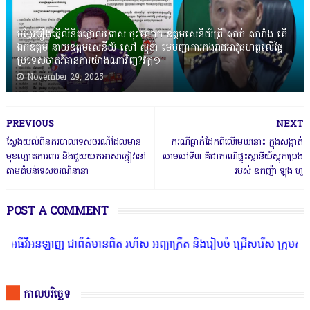
បង្វែររឿងធ្វើលិខិតថ្កោលទោស ចុះលោក ឧត្តមសេនីយ៍ត្រី សាក់ សារាំង តើ
ឯកឧត្តម នាយឧត្តមសេនីយ៍ សៅ សុខា មេបញ្ជាការកងរាជអាវុធហត្ថលើផ្ទៃ
ប្រទេសចាត់វិធានការយ៉ាងណាវិញ?វគ្គ១
November 29, 2025
PREVIOUS
NEXT
ស្វែងយល់ពីនគរបាលទេសចរណ៍ដែលមាន
ករណី​ធ្លាក់​ដែក​ពីលើ​មេឃ​នោះ ក្នុង​សង្កាត់​
មុខល្បាតការពារ និងជួយយកអាសាភ្ញៀវនៅ
ចោម​ចៅ​ទី​៣ គឺជា​ករណី​ផ្ទុះ​ស្ថានីយ៍​ស្ដុក​ប្រេង​
តាមតំបន់ទេសចរណ៍នានា
របស់​ ឧកញ៉ា ឡុ​ង ហួ
POST A COMMENT
 ជាព័ត៌មានពិត រហ័ស អព្យាក្រឹត និងរៀបចំ ជ្រើសរើស ក្រុមការងារ នៅតាមប
កាលបរិច្ឆេទ