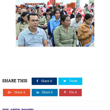
SHARE THIS
Share it
Tweet
Share it
Share it
Pin it