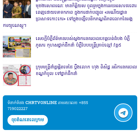
មុខងារសាធារណៈ មានកិត្តិយស ចូលរួមក្នុងការអបអរសារទរពោរ
ពេញដោយមោទកភាព ក្នុងការដាក់បញ្ចូល «រមណីយដ្ឋាន
ប្រាសាទកោះកេរ» ទៅក្នុងបញ្ជីបេតិកភណ្ឌពិភពលោកនៃអង្គ
ការយូណេស្កូ។
សេចក្តីបំភ្លឺព័ត៌មានរបស់ស្នងការនគរបាលខេត្តបាត់ដំបង បំភ្លឺ
ភូតភរ កុហសថ្នាក់ដឹកនាំ បំភ្លឺបែបបន្ត្រីគ្រាប់ល្ពៅ វគ្គ៥
ក្រុមមន្ត្រីនាំគ្នាផ្ដិតមេដៃ ប្ដឹងលោក ហុង ពិសិដ្ឋ អធិការនគរបាល
ខណ្ឌកំបូល ទៅថ្នាក់ដឹកនាំ
ទំនាក់ទំនង​​
CHRTVONLINE
តាមរយៈលេខ +855
719022227
ចុចតំណតេលេក្រាម