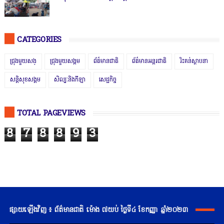
CATEGORIES
ជ្រុងមួយសង្
ជ្រុងមួយសង្គម
ព័ត៌មានជាតិ
ព័ត៌មានអន្តរជាតិ
រិះគន់ស្ថាបនា
សន្តិសុខសង្គម
សិល្បៈនិងកីឡា
សេដ្ឋកិច្ច
TOTAL PAGEVIEWS
8
7
8
8
9
3
ផ្សាយឡើងវិញ ៖ ព័ត៌មានជាតិ ម៉ោង ៧យប់ ថ្ងៃទី៤ ខែកញ្ញា ឆ្នាំ២០២៣