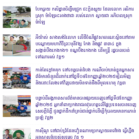
បែកធ្លាយ កសិដ្ឋានចិញ្ចឹមជ្រូក ជះក្លិនស្អុយ ដែលលោក អធិការ
ស្រុក ម៉ាឡៃអះអាងថាជា របស់លោក ស្វាយជា អភិបាលស្រុក
ម៉ាឡៃ
អីយ៉ាស់ សាងសង់រំលោភ លើដីចំណីផ្លូវសាធារណៈស្ថិតនៅតាម
បណ្ដោយមហាវិថីព្រះមុនីវង្ស កែង និងផ្លូវ ៣៣៤ ក្នុង
សង្កាត់បឹងកេងកង១ ខណ្ឌបឹងកេងកង តើមន្ត្រី រដ្ឋបាលបាត់
ទៅណាអស់ វគ្គ១
កាន់តែក្តៅគគុក នៅខេត្តបាត់ដំបង ករណីចាប់ឃាត់ខ្លួនអ្នកសារ
ព័ត៌មានចំនួនពីរនាក់នៅថ្ងៃទី០៨ខែកញ្ញាឆ្នាំ២០២៥ម្សិលមិញ
និងដោះលែងទៅវិញដោយមិនទាន់ដឹងពីមូលហេតុ វគ្គ៣
បន្ទាប់ពីអង្គភាពសារព័ត៌មានបានផ្សាយចេញនៅថ្ងៃទី៧ខែកញ្ញា
ឆ្នាំ២០២៥ អ្នកនាំពាក្យកងរាជអាវុធហត្ថលើផ្ទៃប្រទេសបានចេញ
សេចក្តីបំភ្លឺ ជូនថ្នាក់ដឹកនាំគ្រប់ជាន់ថ្នាក់ដើម្បីកុំអោយមានការភាន់
ច្រឡំ វគ្គ២
កាសុីណូ នៅជាប់ព្រំដែនវៀតណាមច្រកស្វាយអាង៉ោង ធ្វើហ្នឹង
អនុសាសន៍របស់សម្ដេច វគ្គ ១