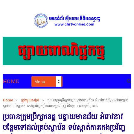
HOME
Home
>
ជ្រុងមួយសង្គម
>
ប្រធានក្រុមប្រឹក្សាខេត្ត បន្ទាយមានជ័យ អំពាវនាវបន្ថែមទៅដល់គ្រប់
ស្ថាប័ន ទប់ស្កាត់ការកេងប្រវ័ញ្ចកម្លាំងពលកម្មលើស្រ្តី និងកុមារ តាមគ្រប់រូបភាព
ប្រធានក្រុមប្រឹក្សាខេត្ត បន្ទាយមានជ័យ អំពាវនាវ
បន្ថែមទៅដល់គ្រប់ស្ថាប័ន ទប់ស្កាត់ការកេងប្រវ័ញ្ច