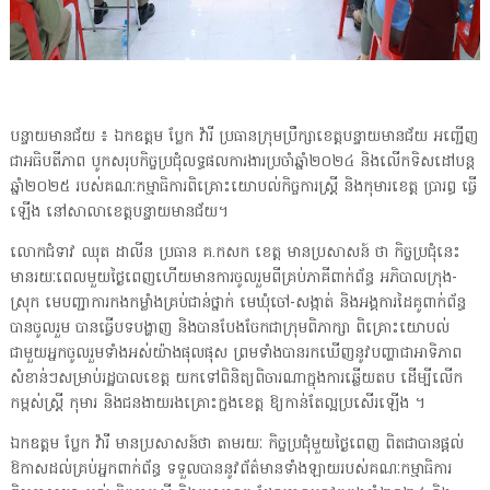
បន្ទាយមានជ័យ ៖ ឯកឧត្តម ប្លែក វ៉ារី ប្រធានក្រុមប្រឹក្សាខេត្តបន្ទាយមានជ័យ អញ្ជើញ
ជាអធិបតីភាព បូកសរុបកិច្ចប្រជុំលទ្ធផលការងារប្រចាំឆ្នាំ២០២៤ និងលើកទិសដៅបន្ត
ឆ្នាំ២០២៥ របស់គណៈកម្មាធិការពិគ្រោះយោបល់កិច្ចការស្រី្ដ និងកុមារខេត្ត ប្រារព្ធ ធ្វើ
ឡើង នៅសាលាខេត្តបន្ទាយមានជ័យ។
លោកជំទាវ ឈុត ដាលីន ប្រធាន គ.កសក ខេត្ត មានប្រសាសន៍ ថា កិច្ចប្រជុំនេះ
មានរយៈពេលមួយថ្ងៃពេញហើយមានការចូលរួមពីគ្រប់ភាគីពាក់ព័ន្ធ អភិបាលក្រុង-
ស្រុក មេបញ្ជាការកងកម្លាំងគ្រប់ជាន់ថ្នាក់ មេឃុំចៅ-សង្កាត់ និងអង្គការដៃគូពាក់ព័ន្ធ
បានចូលរួម បានធ្វេីបទបង្ហាញ និងបានបែងចែកជាក្រុមពិភាក្សា ពិគ្រោះយោបល់
ជាមួយអ្នកចូលរួមទាំងអស់យ៉ាងផុលផុស ព្រមទាំងបានរកឃើញនូវបញ្ហាជាអាទិភាព
សំខាន់ៗសម្រាប់រដ្ឋបាលខេត្ត យកទៅពិនិត្យពិចារណាក្នុងការឆ្លើយតប ដើម្បីលើក
កម្ពស់ស្ត្រី កុមារ និងជនងាយរងគ្រោះក្នងខេត្ត ឱ្យកាន់តែល្អប្រសើរឡើង ។
ឯកឧត្តម ប្លែក វ៉ារី មានប្រសាសន៍ថា តាមរយៈ កិច្ចប្រជុំមួយថ្ងៃពេញ ពិតជាបានផ្តល់
ឱកាសដល់គ្រប់អ្នកពាក់ព័ន្ធ ទទួលបាននូវព័ត៌មានទាំងឡាយរបស់គណៈកម្មាធិការ