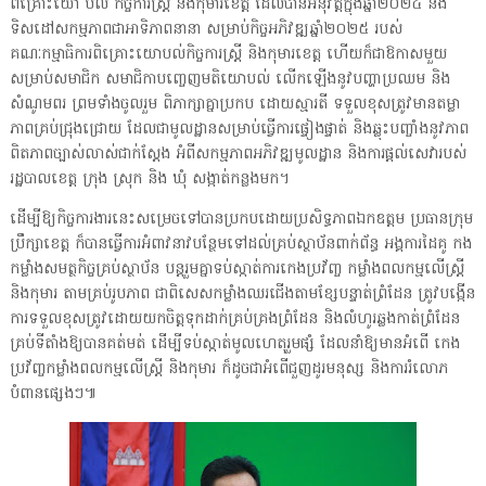
ពិគ្រោះយោ បល់ កិច្ចការស្រ្តី និងកុមារខេត្ត ដែលបានអនុវត្តក្នុងឆ្នាំ២០២៤ និង
ទិសដៅសកម្មភាពជាអាទិភាពនានា សម្រាប់កិច្ចអភិវឌ្ឍឆ្នាំ២០២៥ របស់
គណៈកម្មាធិការពិគ្រោះយោបល់កិច្ចការស្រ្តី និងកុមារខេត្ត ហើយក៏ជាឱកាសមួយ
សម្រាប់សមាជិក សមាជិកាបញ្ចេញមតិយោបល់ លើកឡើងនូវបញ្ហាប្រឈម និង
សំណូមពរ ព្រមទាំងចូលរួម ពិភាក្សាគ្នាប្រកប ដោយស្មារតី ទទួលខុសត្រូវមានតម្លា
ភាពគ្រប់ជ្រុងជ្រោយ ដែលជាមូលដ្ឋានសម្រាប់ធ្វើការផ្ទៀងផ្ទាត់ និងឆ្លុះបញ្ចាំងនូវភាព
ពិតភាពច្បាស់លាស់ជាក់ស្តែង អំពីសកម្មភាពអភិវឌ្ឍមូលដ្ឋាន និងការផ្តល់សេវារបស់
រដ្ឋបាលខេត្ត ក្រុង ស្រុក និង ឃុំ សង្កាត់កន្លងមក។
ដើម្បីឱ្យកិច្ចការងារនេះសម្រេចទៅបានប្រកបដោយប្រសិទ្ធភាពឯកឧត្តម ប្រធានក្រុម
ប្រឹក្សាខេត្ត ក៏បានធ្វើការអំពាវនាវបន្ថែមទៅដល់គ្រប់ស្ថាប័នពាក់ព័ន្ធ អង្គការដៃគូ កង
កម្លាំងសមត្ថកិច្ចគ្រប់ស្ថាប័ន បន្តរួមគ្នាទប់ស្កាត់ការកេងប្រវ័ញ្ច កម្លាំងពលកម្មលើស្រ្តី
និងកុមារ តាមគ្រប់រូបភាព ជាពិសេសកម្លាំងឈរជើងតាមខ្សែបន្ទាត់ព្រំដែន ត្រូវបង្កើន
ការទទួលខុសត្រូវដោយយកចិត្តទុកដាក់គ្រប់គ្រងព្រំដែន និងលំហូរឆ្លងកាត់ព្រំដែន
គ្រប់ទីតាំងឱ្យបានគត់មត់ ដើម្បីទប់ស្កាត់មូលហេតុរួមផ្សំ ដែលនាំឱ្យមានអំពើ កេង
ប្រវ័ញ្ចកម្លាំងពលកម្មលើស្រ្តី និងកុមារ ក៏ដូចជាអំពេីជួញដូរមនុស្ស និងការរំលោភ
បំពានផ្សេងៗ៕