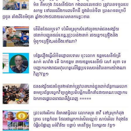
ម៉ន គឹមហុង វរសេនីយ៍ឯក កងពលលេខ៧០ ត្រូវបានទទួលបេ
សកម្ម ទៅឈរជើងការពារទឹកដី ក្នុងតំបន់ទី៣ ប្រាសាទតាក្របី
ថ្មដូន តាំងពីខែមិថុនា ឆ្នាំ២០២៥ដោយសារមានការខ្វះខាត
តើពិតដែលឬទេ? ប៉េអឹមស្រុកសំពៅលូនឃាត់ជនសង្ស័យ
៧នាក់បញ្ជូនដល់ខេត្ត,ជ្រុះបាត់២នាក់ រថយន្ត១គ្រឿងនិង
ម៉ូតូ១គ្រឿង,អត់ដឹងទៅណា?
បង្វែររឿងធ្វើលិខិតថ្កោលទោស ចុះលោក ឧត្តមសេនីយ៍ត្រី
សាក់ សារាំង តើ ឯកឧត្តម នាយឧត្តមសេនីយ៍ សៅ សុខា មេ
បញ្ជាការកងរាជអាវុធហត្ថលើផ្ទៃប្រទេសចាត់វិធានការយ៉ាងណា
វិញ?វគ្គ១
ជនសង្ស័យជនចំនួន២៨នាក់ត្រូវបានឃាត់ខ្លួនពាក់ព័ន្ធការឆបោក
តាមប្រព័ន្ធបច្ចេកវិទ្យាក្នុងប្រតិបត្តិការដឹកនាំដោយគណៈបញ្ជាការ
ឯកភាពរដ្ឋបាលរាជធានីភ្នំពេញ ‎=====
ព្រះចៅអធិការ ដ៏មានឥទ្ធិពល លោកសុត ដាវី នៅស្រុកកំពុង
ត្រាច ខេត្តកំពត ដែលជាអ្នកកាន់សិលល្អាប់ សាប់រអិល កំពុងតែ
បំផ្លិចបំផ្លាញ ធម៌វិន័យ បន្ទាប់ មានវិដូអូ បែកធ្លាយ វគ្គ១