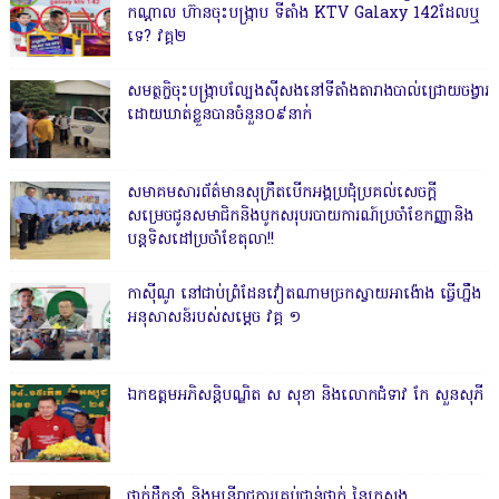
កណ្តាល ហ៊ានចុះបង្ក្រាប ទីតាំង KTV Galaxy 142ដែលឬ
ទេ? វគ្គ២
សមត្ថកិ្ចចុះបង្ក្រាបល្បែងស៊ីសងនៅទីតាំងតារាងបាល់ជ្រោយចង្វារ
ដោយឃាត់ខ្លួនបានចំនួន០៩នាក់
សមាគមសារព័ត៌មានសុក្រឹតបើកអង្គប្រជុំប្រគល់សេចក្តី
សម្រេចជូនសមាជិកនិងបូកសរុបរបាយការណ៍ប្រចាំខែកញ្ញានិង
បន្តទិសដៅប្រចាំខែតុលា!!
កាសុីណូ នៅជាប់ព្រំដែនវៀតណាមច្រកស្វាយអាង៉ោង ធ្វើហ្នឹង
អនុសាសន៍របស់សម្ដេច វគ្គ ១
ឯកឧត្តមអភិសន្តិបណ្ឌិត ស សុខា និងលោកជំទាវ កែ សួនសុភី
ថ្នាក់ដឹកនាំ និងមន្ត្រីរាជការគ្រប់ជាន់ថ្នាក់ នៃក្រសួង