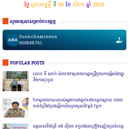
ថ្ងៃ
ព្រហស្បត្តិ៍
ទី
06
ខែ
សីហា
ឆ្នាំ
2026
សូមអរគុណសម្រាប់ការឧត្ថម្ភ
Suonchamroeun
000888761
POPULAR POSTS
លោក នី ណាក់ អំពាវនាវឲ្យនាយករដ្ឋមន្ត្រីជួយរកយុត្តិធម៌ជាថ្នូរ
នឹងការចុះចូល
បែកធ្លាយឯកសាររបស់ស្នងការរងម្នាក់នៅខេត្តកណ្ដាល ដោយ
គាត់ខំប្រឹងប្រែងធ្វើការមិនព្រមចូលនិវត្តន៍ វគ្គ១
ឧត្តមសេនីយ៍ត្រី គង់ ស៊ីដន ទទួលផែនគ្រឿងញៀនប្រចាំខេត្ត