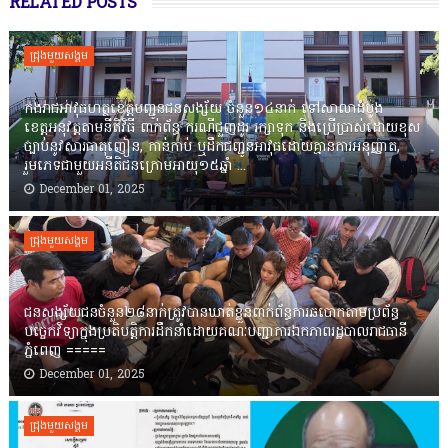
RELATED POSTS
ជ្រុងមួយសង្គម
កងរាជឣាវុធហត្ថខេត្តបញ្ជូនជនសង្ស័យ ចំនួន១៤នាក់ ទៅសាលាដំបូង
ខេត្តឣនុវត្តតាមនីតិវិធី ពាក់ព័ន្ធ ករណីជួញដូរ រក្សាទុក និងប្រើប្រាស់ដោយខុស
ច្បាប់នូវសារធាតុញៀន, កាន់កាប់ ឬដឹកជញ្ជូនអាវុធដោយគ្មានការអនុញ្ញាត,
រួមភេទជាមួយអនីតិជនក្រោមអាយុ១៥ឆ្នាំ ...
December 01, 2025
ជ្រុងមួយសង្គម
ជនសង្ស័យជនចំនួន២៨នាក់ត្រូវបានឃាត់ខ្លួនពាក់ព័ន្ធការឆបោកតាមប្រព័ន្ធ
បច្ចេកវិទ្យាក្នុងប្រតិបត្តិការដឹកនាំដោយគណៈបញ្ជាការឯកភាពរដ្ឋបាលរាជធានី
ភ្នំពេញ ‎=====
December 01, 2025
ជ្រុងមួយសង្គម