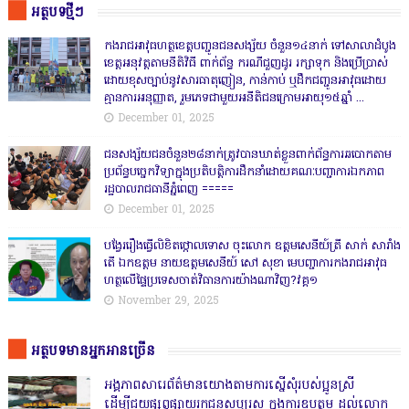
អត្ថបទថ្មីៗ
កងរាជឣាវុធហត្ថខេត្តបញ្ជូនជនសង្ស័យ ចំនួន១៤នាក់ ទៅសាលាដំបូង
ខេត្តឣនុវត្តតាមនីតិវិធី ពាក់ព័ន្ធ ករណីជួញដូរ រក្សាទុក និងប្រើប្រាស់
ដោយខុសច្បាប់នូវសារធាតុញៀន, កាន់កាប់ ឬដឹកជញ្ជូនអាវុធដោយ
គ្មានការអនុញ្ញាត, រួមភេទជាមួយអនីតិជនក្រោមអាយុ១៥ឆ្នាំ ...
December 01, 2025
ជនសង្ស័យជនចំនួន២៨នាក់ត្រូវបានឃាត់ខ្លួនពាក់ព័ន្ធការឆបោកតាម
ប្រព័ន្ធបច្ចេកវិទ្យាក្នុងប្រតិបត្តិការដឹកនាំដោយគណៈបញ្ជាការឯកភាព
រដ្ឋបាលរាជធានីភ្នំពេញ ‎=====
December 01, 2025
បង្វែររឿងធ្វើលិខិតថ្កោលទោស ចុះលោក ឧត្តមសេនីយ៍ត្រី សាក់ សារាំង
តើ ឯកឧត្តម នាយឧត្តមសេនីយ៍ សៅ សុខា មេបញ្ជាការកងរាជអាវុធ
ហត្ថលើផ្ទៃប្រទេសចាត់វិធានការយ៉ាងណាវិញ?វគ្គ១
November 29, 2025
អត្ថបទមានអ្នកអានច្រើន
អង្គភាពសារេព័ត៌មានយោងតាមការស្នើសុំរបស់ប្អូនស្រី
ដើម្បីជួយផ្សព្វផ្សាយរកជនសប្បុរស ក្នុងការឧបត្ថម ដល់លោក