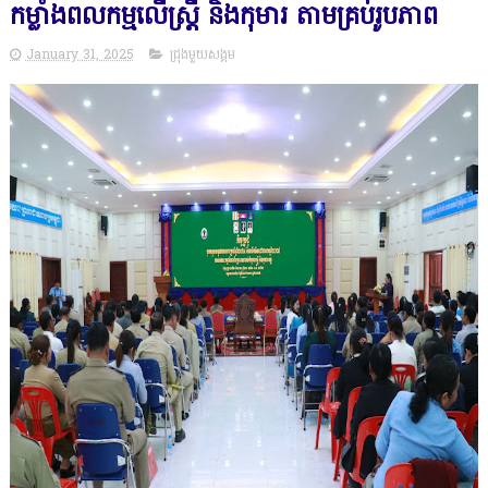
កម្លាំងពលកម្មលើស្រ្តី និងកុមារ តាមគ្រប់រូបភាព
January 31, 2025
ជ្រុងមួយសង្គម