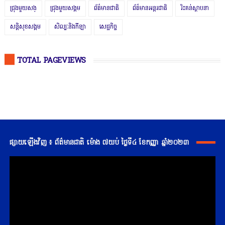
ជ្រុងមួយសង្
ជ្រុងមួយសង្គម
ព័ត៌មានជាតិ
ព័ត៌មានអន្តរជាតិ
រិះគន់ស្ថាបនា
សន្តិសុខសង្គម
សិល្បៈនិងកីឡា
សេដ្ឋកិច្ច
TOTAL PAGEVIEWS
ផ្សាយឡើងវិញ ៖ ព័ត៌មានជាតិ ម៉ោង ៧យប់ ថ្ងៃទី៤ ខែកញ្ញា ឆ្នាំ២០២៣