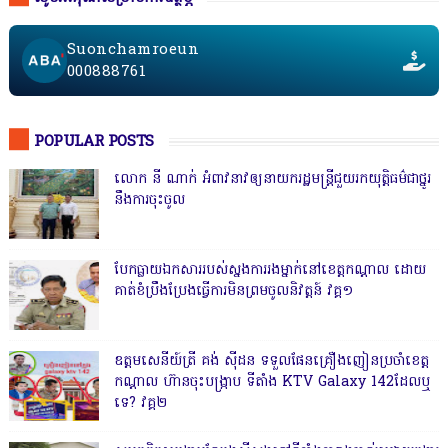
Suonchamroeun
000888761
POPULAR POSTS
លោក នី ណាក់ អំពាវនាវឲ្យនាយករដ្ឋមន្ត្រីជួយរកយុត្តិធម៌ជាថ្នូរ
នឹងការចុះចូល
បែកធ្លាយឯកសាររបស់ស្នងការរងម្នាក់នៅខេត្តកណ្ដាល ដោយ
គាត់ខំប្រឹងប្រែងធ្វើការមិនព្រមចូលនិវត្តន៍ វគ្គ១
ឧត្តមសេនីយ៍ត្រី គង់ ស៊ីដន ទទួលផែនគ្រឿងញៀនប្រចាំខេត្ត
កណ្តាល ហ៊ានចុះបង្ក្រាប ទីតាំង KTV Galaxy 142ដែលឬ
ទេ? វគ្គ២