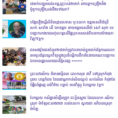
៧នាក់បញ្ជូនដល់ខេត្ត,ជ្រុះបាត់២នាក់ រថយន្ត១គ្រឿងនិង
ម៉ូតូ១គ្រឿង,អត់ដឹងទៅណា?
បង្វែររឿងធ្វើលិខិតថ្កោលទោស ចុះលោក ឧត្តមសេនីយ៍ត្រី
សាក់ សារាំង តើ ឯកឧត្តម នាយឧត្តមសេនីយ៍ សៅ សុខា មេ
បញ្ជាការកងរាជអាវុធហត្ថលើផ្ទៃប្រទេសចាត់វិធានការយ៉ាងណា
វិញ?វគ្គ១
ជនសង្ស័យជនចំនួន២៨នាក់ត្រូវបានឃាត់ខ្លួនពាក់ព័ន្ធការឆបោក
តាមប្រព័ន្ធបច្ចេកវិទ្យាក្នុងប្រតិបត្តិការដឹកនាំដោយគណៈបញ្ជាការ
ឯកភាពរដ្ឋបាលរាជធានីភ្នំពេញ ‎=====
ព្រះចៅអធិការ ដ៏មានឥទ្ធិពល លោកសុត ដាវី នៅស្រុកកំពុង
ត្រាច ខេត្តកំពត ដែលជាអ្នកកាន់សិលល្អាប់ សាប់រអិល កំពុងតែ
បំផ្លិចបំផ្លាញ ធម៌វិន័យ បន្ទាប់ មានវិដូអូ បែកធ្លាយ វគ្គ១
បែកធ្លាយ កសិដ្ឋានចិញ្ចឹមជ្រូក ជះក្លិនស្អុយ ដែលលោក អធិការ
ស្រុក ម៉ាឡៃអះអាងថាជា របស់លោក ស្វាយជា អភិបាលស្រុក
ម៉ាឡៃ