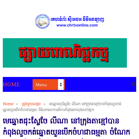
HOME
Home
>
ជ្រុងមួយសង្គម
>
មេឆ្នោតដុះស្លែចែ លីណា នៅក្រុងតាខ្មៅបានកំពុងលួចកត់
ឆ្នោតយួនបើកចំហជាធម្មតា ចំណែកលោកអធិការកំពុងដេកលុងលក់វគ្គ១
មេឆ្នោតដុះស្លែចែ លីណា នៅក្រុងតាខ្មៅបាន
កំពុងលួចកត់ឆ្នោតយួនបើកចំហជាធម្មតា ចំណែក