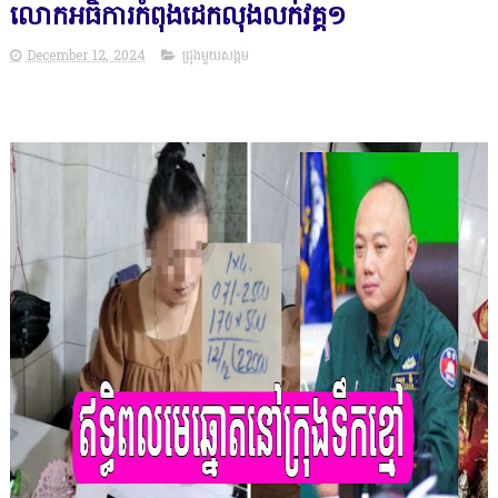
លោកអធិការកំពុងដេកលុងលក់វគ្គ១
December 12, 2024
ជ្រុងមួយសង្គម