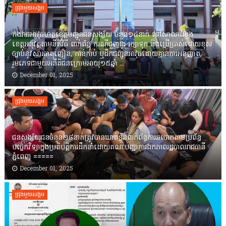
ជ្រុងមួយសង្គម
កងរាជឣាវុធហត្ថខេត្តបញ្ជូនជនសង្ស័យ ចំនួន១៤នាក់ ទៅសាលាដំបូង
ខេត្តឣនុវត្តតាមនីតិវិធី ពាក់ព័ន្ធ ករណីជួញដូរ រក្សាទុក និងប្រើប្រាស់ដោយខុស
ច្បាប់នូវសារធាតុញៀន, កាន់កាប់ ឬដឹកជញ្ជូនអាវុធដោយគ្មានការអនុញ្ញាត,
រួមភេទជាមួយអនីតិជនក្រោមអាយុ១៥ឆ្នាំ ...
December 01, 2025
ជ្រុងមួយសង្គម
ជនសង្ស័យជនចំនួន២៨នាក់ត្រូវបានឃាត់ខ្លួនពាក់ព័ន្ធការឆបោកតាមប្រព័ន្ធ
បច្ចេកវិទ្យាក្នុងប្រតិបត្តិការដឹកនាំដោយគណៈបញ្ជាការឯកភាពរដ្ឋបាលរាជធានី
ភ្នំពេញ ‎=====
December 01, 2025
ជ្រុងមួយសង្គម