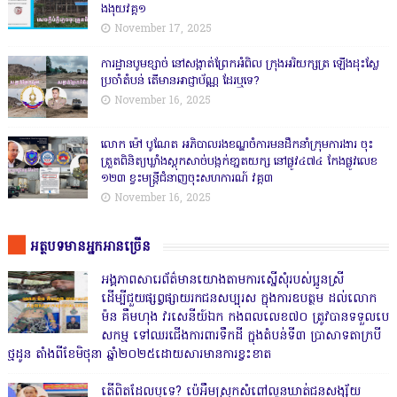
ងងុយវគ្គ១
November 17, 2025
ការដ្ឋានបូមខ្សាច់ នៅសង្កាត់ព្រែកអំពិល ក្រុងអរិយក្សត្រ ឡើងដុះស្លែ
ប្រចាំតំបន់ តើមានអាជ្ញាប័ណ្ណ ដែរឬទេ?
November 16, 2025
លោក ម៉ៅ បូណែត អភិបាលរងខណ្ឌចំការមនដឹកនាំក្រុមការងារ ចុះ
ត្រួតពិនិត្យឃ្លាំងស្តុកសាច់បង្កក់ខា្នតយក្ស នៅផ្លូវ៤៧៤ កែងផ្លូវលេខ
១២៣ ខ្វះមន្ត្រីជំនាញចុះសហការណ៍ វគ្គ៣
November 16, 2025
អត្ថបទមានអ្នកអានច្រើន
អង្គភាពសារេព័ត៌មានយោងតាមការស្នើសុំរបស់ប្អូនស្រី
ដើម្បីជួយផ្សព្វផ្សាយរកជនសប្បុរស ក្នុងការឧបត្ថម ដល់លោក
ម៉ន គឹមហុង វរសេនីយ៍ឯក កងពលលេខ៧០ ត្រូវបានទទួលបេ
សកម្ម ទៅឈរជើងការពារទឹកដី ក្នុងតំបន់ទី៣ ប្រាសាទតាក្របី
ថ្មដូន តាំងពីខែមិថុនា ឆ្នាំ២០២៥ដោយសារមានការខ្វះខាត
តើពិតដែលឬទេ? ប៉េអឹមស្រុកសំពៅលូនឃាត់ជនសង្ស័យ