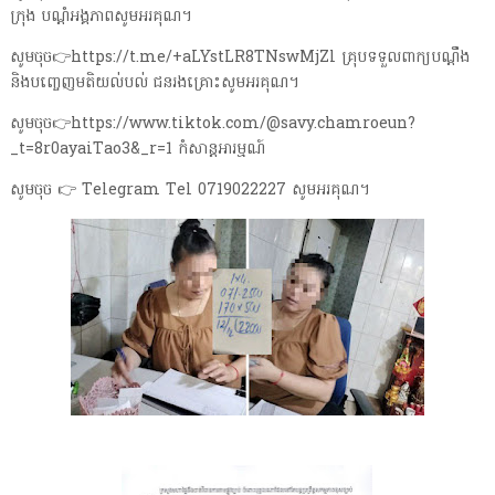
ក្រុង បណ្តំអង្គភាពសូមអរគុណ។
សូមចុច👉https://t.me/+aLYstLR8TNswMjZl គ្រុបទទួលពាក្យបណ្តឹង
និងបញ្ចេញមតិយល់បល់ ជនរងគ្រោះសូមអរគុណ។
សូមចុច👉https://www.tiktok.com/@savy.chamroeun?
_t=8r0ayaiTao3&_r=1 កំសាន្តអារម្មណ៍
សូមចុច 👉 Telegram Tel 0719022227 សូមអរគុណ។