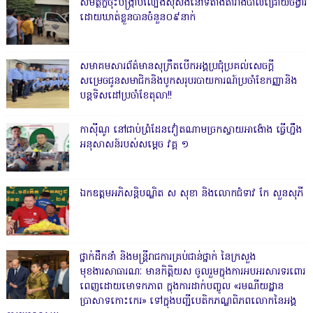
សមត្ថកិ្ចចុះបង្ក្រាបល្បែងស៊ីសងនៅទីតាំងតារាងបាល់ជ្រោយចង្វារ
ដោយឃាត់ខ្លួនបានចំនួន០៩នាក់
សមាគមសារព័ត៌មានសុក្រឹតបើកអង្គប្រជុំប្រគល់សេចក្តី
សម្រេចជូនសមាជិកនិងបូកសរុបរបាយការណ៍ប្រចាំខែកញ្ញានិង
បន្តទិសដៅប្រចាំខែតុលា!!
កាសុីណូ នៅជាប់ព្រំដែនវៀតណាមច្រកស្វាយអាង៉ោង ធ្វើហ្នឹង
អនុសាសន៍របស់សម្ដេច វគ្គ ១
ឯកឧត្តមអភិសន្តិបណ្ឌិត ស សុខា និងលោកជំទាវ កែ សួនសុភី
ថ្នាក់ដឹកនាំ និងមន្ត្រីរាជការគ្រប់ជាន់ថ្នាក់ នៃក្រសួង
មុខងារសាធារណៈ មានកិត្តិយស ចូលរួមក្នុងការអបអរសារទរពោរ
ពេញដោយមោទកភាព ក្នុងការដាក់បញ្ចូល «រមណីយដ្ឋាន
ប្រាសាទកោះកេរ» ទៅក្នុងបញ្ជីបេតិកភណ្ឌពិភពលោកនៃអង្គ