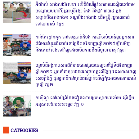
អីយ៉ាស់ សាងសង់រំលោភ លើដីចំណីផ្លូវសាធារណៈស្ថិតនៅតាម
បណ្ដោយមហាវិថីព្រះមុនីវង្ស កែង និងផ្លូវ ៣៣៤ ក្នុង
សង្កាត់បឹងកេងកង១ ខណ្ឌបឹងកេងកង តើមន្ត្រី រដ្ឋបាលបាត់
ទៅណាអស់ វគ្គ១
កាន់តែក្តៅគគុក នៅខេត្តបាត់ដំបង ករណីចាប់ឃាត់ខ្លួនអ្នកសារ
ព័ត៌មានចំនួនពីរនាក់នៅថ្ងៃទី០៨ខែកញ្ញាឆ្នាំ២០២៥ម្សិលមិញ
និងដោះលែងទៅវិញដោយមិនទាន់ដឹងពីមូលហេតុ វគ្គ៣
បន្ទាប់ពីអង្គភាពសារព័ត៌មានបានផ្សាយចេញនៅថ្ងៃទី៧ខែកញ្ញា
ឆ្នាំ២០២៥ អ្នកនាំពាក្យកងរាជអាវុធហត្ថលើផ្ទៃប្រទេសបានចេញ
សេចក្តីបំភ្លឺ ជូនថ្នាក់ដឹកនាំគ្រប់ជាន់ថ្នាក់ដើម្បីកុំអោយមានការភាន់
ច្រឡំ វគ្គ២
កាសុីណូ នៅជាប់ព្រំដែនវៀតណាមច្រកស្វាយអាង៉ោង ធ្វើហ្នឹង
អនុសាសន៍របស់សម្ដេច វគ្គ ១
CATEGORIES