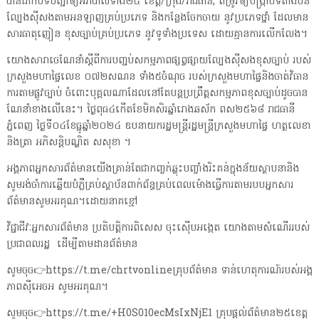
បានដាក់បទបញ្ជាឲ្យអភិបាលទាំង២៥ ខេត្ត/ក្រុង/រាជធានី, តម្រូវឲ្យបង្រ្កាបទីតាំងបន
ល្បែងស៊ីសងតាមអនឡាញគ្រប់ប្រភេទ និងកន្លែងចែកចាយ នូវប្រភេទថ្នាំ ដែលមាន
សារធាតុញៀន ខុសច្បាប់គ្រប់ប្រភេទ នូវទូទាំងប្រទេស ដោយគ្មានការលើកលែង។
យោងសារាចេណែនាំស្តីពីការបញ្ជប់សកម្មភាពផ្សព្វផ្សាយល្បែងស៊ីសងខុសច្បាប់ របស់
ក្រសួងមហាផ្ទៃលេខ ០៧២សណន ទាំង៥ចំណុច របស់ក្រសួងមហាផ្ទៃនិងចាត់វិធាន
ការតាមផ្លូវច្បាប់ ចំពោះបុគ្គលណាដែលនៅតែបន្តប្រព្រឹត្តសកម្មភាពខុសច្បាប់ដូចបាន
ណែនាំខាងលើនេះ។ ថ្ងៃពុធ៤កើតខែមិគសិរឆ្នាំរោងឆស័ក ពស២៥៦៨ រាជធានី
ភ្នំពេញ ថ្ងៃទី០៤ខែធ្នូឆ្នាំ២០២៤ ឧបនាយករដ្ឋមន្ត្រីរដ្ឋមន្ត្រីក្រសួងមហាផ្ទៃ ហត្ថលេខា
និងត្រា អភិសន្តិបណ្ឌិត សសុខា ។
អង្គភាពអ្នកសារព័ត៌មានយើងគ្រាន់តែជាកញ្ចក់ឆ្លុះបញ្ចាំងរិះគន់ក្នុងន័យស្ថាបនានិង
សូមរង់ចាំការឆ្លើយបំភ្លឺគ្រប់ស្ថាប័នពាក់ព័ន្ធគ្រប់ពេលម៉ោងធ្វើការតាមរបបអ្នកសារ
ព័ត៌មានសូមអរគុណ។ដោយនាគខ្មៅ
វិជ្ជាជីវៈអ្នកសារព័ត៌មាន ប្រតិបត្តិការពិសេស ចុះស៊ើបអង្កេត យោងតាមសំណើររបស់
ប្រជាពលរដ្ឋ ដើម្បីតាមដានព័ត៌មាន
សូមចុច👉https://t.me/chrtvonlineគ្រុបព័ត៌មាន ទាន់ហេតុការណ៍របស់អង្គ
ភាពស៊ីអេចអ សូមអរគុណ។
សូមចុច👉https://t.me/+H0S010ecMsIxNjE1 គ្រុបផ្តល់ព័ត៌មាន២៥ខេត្ត