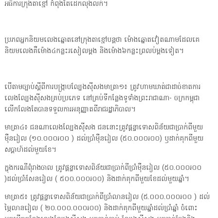
អធិការក្រុងតាខ្មៅ កំពុងតែដេកលុងលក់។
ប្រភពអ្នកនិយមលេងឆ្នោតនៅក្រុងតាខ្មៅបន្តថា ម៉ោងឆ្នោតវៀតណាមដែលគេ
និយមលេងគឺម៉ោង៤កន្លះរសៀលម្ដង និងម៉ោង៦កន្លះព្រលប់ម្ដងទៀត។
បើតាមច្បាប់ស្តីពីការបង្ក្រាបល្បែងស៊ីសងមាត្រា១៖ ត្រូវហាមឃាត់ជាដាច់ខាតការ
លេងល្បែងស៊ីសងគ្រប់ប្រភេទ នៅគ្រប់ទីកន្លែងទូទាំងព្រះរាជាណា- ចក្រកម្ពុជា
លើកលែងតែបានទទួលការអនុញ្ញាតពីរាជរដ្ឋាភិបាល។
មាត្រា៤៖ ជនណាលេងល្បែងស៊ីសង ជននោះត្រូវផ្តន្ទាទោសពិន័យជាប្រាក់ពីមួយ
ម៉ឺនរៀល (១០.០០០៛០០ ) ដល់ប្រាំម៉ឺនរៀល (៥០.០០០៛០០) ឫដាក់គុកពីមួយ
សប្តាហ៍ដល់មួយខែ។
ក្នុងករណីពុំរាងចាល ត្រូវផ្តន្ទាទោសពិន័យជាប្រាក់ពីប្រាំម៉ឺនរៀល (៥០.០០០៛០០
)ដល់ប្រាំសែនរៀល ( ៥០០.០០០៛០០) និងដាក់គុកពីមួយខែដល់មួយឆ្នាំ។
មាត្រា៥៖ ត្រូវផ្តន្ទាទោសពិន័យជាប្រាក់ពីប្រាំលានរៀល (៥.០០០.០០០៛០០ ) ដល់
ម្ភៃលានរៀល ( ២០.០០០.០០០៛០០) និងដាក់គុកពីមួយឆ្នាំដល់ប្រាំឆ្នាំ ចំពោះ