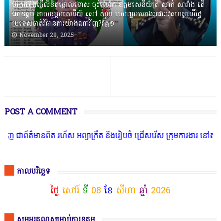
បង្វែររឿងធ្វើលិខិតថ្កោលទោស ចុះលោក ឧត្តមសេនីយ៍ត្រី សាក់ សារាំង តើ
ឯកឧត្តម នាយឧត្តមសេនីយ៍ សៅ សុខា មេបញ្ជាការកងរាជអាវុធហត្ថលើផ្ទៃ
ប្រទេសចាត់វិធានការយ៉ាងណាវិញ?វគ្គ១
November 29, 2025
POST A COMMENT
ានពិត រហ័ស អព្យាក្រឹត និងរៀបចំ ជ្រើសរើស ក្រុមការងារ នៅតាមបណ្តាលរាជ
កាលបរិច្ឆេទ
ថ្ងៃ
សៅរ៍
ទី
08
ខែ
សីហា
ឆ្នាំ
2026
សូមអរគុណសម្រាប់ការឧត្ថម្ភ