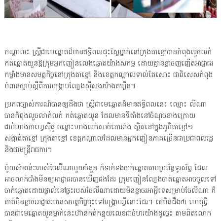
កណ្ដាល៖ ស្ត្រីជាមេឆ្នោតដ៏មានឥទ្ធិពលដុះស្លែម្នាក់នៅក្រុងតាខ្មៅបានកំពុងលួចលក់
កត់ឆ្នោតយួនឱ្តក្រុមអ្នកញៀនលេងឆ្នោតយ៉ាងសកម្ម ដោយគ្មានខ្លាចញញើតអាជ្ញាធរ
កម្លាំងមានសមត្ថកិច្វនៅក្រុងតាខ្មៅ និងខេត្តកណ្ដាលទាល់តែសោះ ជាពិសេសកំពុង
បំពានច្បាប់ស្តីពីការបង្ក្រាបល្បែងស៊ីសងយ៉ាងគឃ្លឺន។
ប្រភពច្បាស់ការណ៍បានឲ្យដឹងថា ស្ត្រីជាមេឆ្នោតដ៏មានឥទ្ធិពលនេះ ឈ្មោះ លីណា
បានកំពុងលួចលាក់លក់ កត់ឆ្នោតយួន ដែលមានទីតាំងនៅចំណុចខាងក្រោយ
ជាប់ហាងកាហ្វេស៊ីធូ ចន្លោះហាងលក់សាច់គោអាំង ស្ថិតនៅក្នុងភូមិតាខ្មៅ១
សង្កាត់តាខ្មៅ ក្រុងតាខ្មៅ ខេត្តកណ្ដាលដែលមានអ្នកញៀនភាគច្រើនជាប្រជាពលរដ្ឋ
និងជាមន្ត្រីរាជការ។
ម៉ូយសំខាន់ៗរបស់ចែលីណាមួយចំនួន ក៏ទាក់ទងចាក់ឆ្នោតតាមប្រព័ន្ធទូរស័ព្ទ ដែល
អាចលាក់បាំងមិនឲ្យអាជ្ញាធរបានឃើញផងដែរ ក្រុមញៀនល្បែងចាត់ឆ្នោតអាចចូលទៅ
ចាក់ឆ្នោតដោយផ្ទាល់នៅផ្ទះរបស់ចែលីណាដោយមិនខ្លាចរអាអ្វីទេសម្រាប់ចែលីណា ក៏
គាត់មិនខ្លាចអាជ្ញាធរមានសមត្ថកិច្ចចុះទៅបង្ក្រាបអ្វីនោះដែរ។ គេមិនដឹងថា ហេតុអ្វី
បានជាមេឆ្នោតយួនម្នាក់នេះហ៊ានកត់កន្ទុយលេខជាចំហរយ៉ាងដូច្នេះ តាមពិតលោក