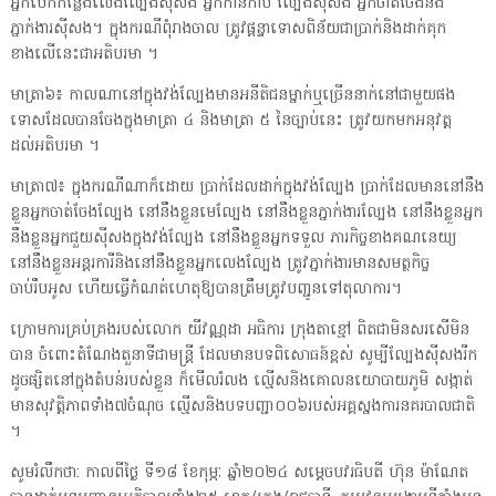
អ្នកបើកកន្លែងលេងល្បែងស៊ីសង អ្នកកាន់កាប់ ល្បែងស៊ីសង អ្នកចាត់ចែងនិង
ភ្នាក់ងារស៊ីសង។ ក្នុងករណីពុំរាងចាល ត្រូវផ្តន្ទាទោសពិន័យជាប្រាក់និងដាក់គុក
ខាងលើនេះជាអតិបរមា ។
មាត្រា៦៖ កាលណានៅក្នុងវង់ល្បែងមានអនីតិជនម្នាក់ឬច្រើននាក់នៅជាមួយផង
ទោសដែលបានចែងក្នុងមាត្រា ៤ និងមាត្រា ៥ នៃច្បាប់នេះ ត្រូវយកមកអនុវត្ត
ដល់អតិបរមា ។
មាត្រា៧៖ ក្នុងករណីណាក៏ដោយ ប្រាក់ដែលដាក់ក្នុងវង់ល្បែង ប្រាក់ដែលមាននៅនឹង
ខ្លួនអ្នកចាត់ចែងល្បែង នៅនឹងខ្លួនមេល្បែង នៅនឹងខ្លួនភ្នាក់ងារល្បែង នៅនឹងខ្លួនអ្នក
នឹងខ្លួនអ្នកជួយស៊ីសងក្នុងវង់ល្បែង នៅនឹងខ្លួនអ្នកទទួល ភារកិច្ចខាងគណនេយ្យ
នៅនឹងខ្លួនអន្តរការីនិងនៅនឹងខ្លួនអ្នកលេងល្បែង ត្រូវភ្នាក់ងារមានសមត្ថកិច្ច
ចាប់រឹបអូស ហើយធ្វើកំណត់ហេតុឱ្យបានត្រឹមត្រូវបញ្ជូនទៅតុលាការ។
ក្រោមការគ្រប់គ្រងរបស់លោក យីវណ្ណដា អធិការ ក្រុងតាខ្មៅ ពិតជាមិនសរសើមិន
បាន ចំពោះតំណែងតួនាទីជាមន្ត្រី ដែលមានបទពិសោធន៍ខ្ពស់ សូម្បីល្បែងស៊ីសងរីក
ដូចផ្សិតនៅក្នុងតំបន់របស់ខ្លួន ក៏មើលរំលង ល្មើសនិងគោលនយោបាយភូមិ សង្កាត់
មានសុវត្តិភាពទាំង៧ចំណុច ល្មើសនិងបទបញ្ជា០០៦របស់អគ្គស្នងការនគរបាលជាតិ
។
សូមរំលឹកថា: កាលពីថ្ងៃ ទី១៨ ខែកុម្ភៈ ឆ្នាំ២០២៤ សម្តេចបវរធិបតី ហ៊ុន ម៉ាណែត