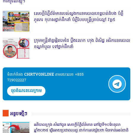
ការយូណេស្កូ។
សេចក្តីបំភ្លឺព័ត៌មានរបស់ស្នងការនគរបាលខេត្តបាត់ដំបង បំភ្លឺ
ភូតភរ កុហសថ្នាក់ដឹកនាំ បំភ្លឺបែបបន្ត្រីគ្រាប់ល្ពៅ វគ្គ៥
ក្រុមមន្ត្រីនាំគ្នាផ្ដិតមេដៃ ប្ដឹងលោក ហុង ពិសិដ្ឋ អធិការនគរបាល
ខណ្ឌកំបូល ទៅថ្នាក់ដឹកនាំ
ទំនាក់ទំនង​​
CHRTVONLINE
តាមរយៈលេខ +855
719022227
ចុចតំណតេលេក្រាម
អត្ថបទថ្មីៗ
អភិបាលក្រុង សំពៅពូន សេចក្តីបំភ្លឺព័ត៌មាន នៅថ្ងៃទី១០ខែតុលា
ឆ្នាំ២០២៥ ធ្វើអោយប្រជាពលរដ្ឋ ដាក់ការសង្ស័យថា មិនទាន់អស់ជាតិ