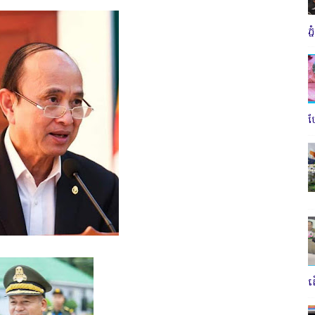
ភ
ប
ត