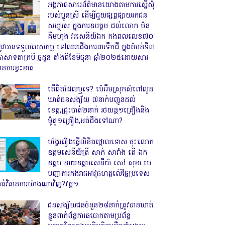
អង្គភាពសារេព័ត៌មានយោងតាមការស្នើសុំ
របស់ប្អូនស្រី ដើម្បីជួយផ្សព្វផ្សាយរកជន
សប្បុរស ក្នុងការឧបត្ថម ដល់លោក ម៉ន
គឹមហុង វរសេនីយ៍ឯក កងពលលេខ៧០
្រូវបានទទួលបេសកម្ម ទៅឈរជើងការពារទឹកដី ក្នុងតំបន់ទី៣
្រាសាទតាក្របី ថ្មដូន តាំងពីខែមិថុនា ឆ្នាំ២០២៥ដោយសារ
ានការខ្វះខាត
តើពិតដែលឬទេ? ប៉េអឹមស្រុកសំពៅលូន
ឃាត់ជនសង្ស័យ ៧នាក់បញ្ជូនដល់
ខេត្ត,ជ្រុះបាត់២នាក់ រថយន្ត១គ្រឿងនិង
ម៉ូតូ១គ្រឿង,អត់ដឹងទៅណា?
បង្វែររឿងធ្វើលិខិតថ្កោលទោស ចុះលោក
ឧត្តមសេនីយ៍ត្រី សាក់ សារាំង តើ ឯក
ឧត្តម នាយឧត្តមសេនីយ៍ សៅ សុខា មេ
បញ្ជាការកងរាជអាវុធហត្ថលើផ្ទៃប្រទេស
ាត់វិធានការយ៉ាងណាវិញ?វគ្គ១
ជនសង្ស័យជនចំនួន២៨នាក់ត្រូវបានឃាត់
ខ្លួនពាក់ព័ន្ធការឆបោកតាមប្រព័ន្ធ