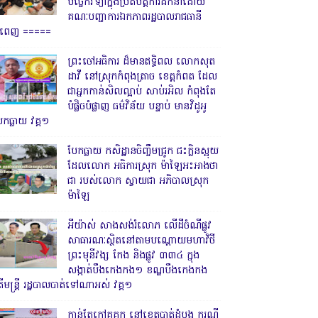
បច្ចេកវិទ្យាក្នុងប្រតិបត្តិការដឹកនាំដោយ
គណៈបញ្ជាការឯកភាពរដ្ឋបាលរាជធានី
្នំពេញ ‎=====
ព្រះចៅអធិការ ដ៏មានឥទ្ធិពល លោកសុត
ដាវី នៅស្រុកកំពុងត្រាច ខេត្តកំពត ដែល
ជាអ្នកកាន់សិលល្អាប់ សាប់រអិល កំពុងតែ
បំផ្លិចបំផ្លាញ ធម៌វិន័យ បន្ទាប់ មានវិដូអូ
ែកធ្លាយ វគ្គ១
បែកធ្លាយ កសិដ្ឋានចិញ្ចឹមជ្រូក ជះក្លិនស្អុយ
ដែលលោក អធិការស្រុក ម៉ាឡៃអះអាងថា
ជា របស់លោក ស្វាយជា អភិបាលស្រុក
ម៉ាឡៃ
អីយ៉ាស់ សាងសង់រំលោភ លើដីចំណីផ្លូវ
សាធារណៈស្ថិតនៅតាមបណ្ដោយមហាវិថី
ព្រះមុនីវង្ស កែង និងផ្លូវ ៣៣៤ ក្នុង
សង្កាត់បឹងកេងកង១ ខណ្ឌបឹងកេងកង
ើមន្ត្រី រដ្ឋបាលបាត់ទៅណាអស់ វគ្គ១
កាន់តែក្តៅគគុក នៅខេត្តបាត់ដំបង ករណី