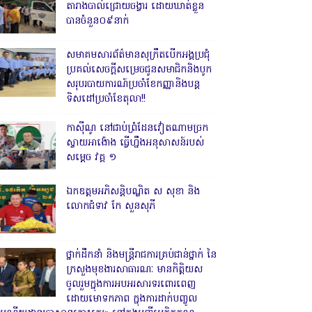
តារាងបាល់ជ្រោយចង្វារ ដោយឃាត់ខ្លួន
បានចំនួន០៩នាក់
សមាគមសារព័ត៌មានសុក្រឹតបើកអង្គប្រជុំ
ប្រគល់សេចក្តីសម្រេចជូនសមាជិកនិងបូក
សរុបរបាយការណ៍ប្រចាំខែកញ្ញានិងបន្ត
ទិសដៅប្រចាំខែតុលា!!
កាសុីណូ នៅជាប់ព្រំដែនវៀតណាមច្រក
ស្វាយអាង៉ោង ធ្វើហ្នឹងអនុសាសន៍របស់
សម្ដេច វគ្គ ១
ឯកឧត្តមអភិសន្តិបណ្ឌិត ស សុខា និង
លោកជំទាវ កែ សួនសុភី
ថ្នាក់ដឹកនាំ និងមន្ត្រីរាជការគ្រប់ជាន់ថ្នាក់ នៃ
ក្រសួងមុខងារសាធារណៈ មានកិត្តិយស
ចូលរួមក្នុងការអបអរសារទរពោរពេញ
ដោយមោទកភាព ក្នុងការដាក់បញ្ចូល