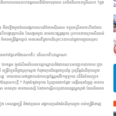
«
ិបាករកពេលលោកឧត្តមសេនីយ៍យកលុយគេ គេមិនពិបាកទេឬអីលោក ?ក្នុង
ព
័ត៌មាន គឺជារឿងមួយដែលអង្គភាពសារព័ត៌មានស៊ីអេចអ ទទួលច្រើនមកហើយដែល
្បីបើកបង្ហាញការពិត នៃសង្គមមួយ តាមរយះផ្សព្វផ្សាយ ប្រកបដោយក្រមសីលធម៌
 ក៏មានមន្ត្រីផ្នែកច្បាប់ មានមេធាវីក្នុងការពិគ្រោះយោបល់ក្នុងការជួយសម្រប
 មានពាក់ព័ន្ធទៅនិងលោកវីរះ តើលោកវីរះជាអ្នកណា
ំ ឯកឧត្តម គួចចំរើនអភិបាលខេត្តកណ្តាលនិងជាគណៈមេបញ្ជាការឯកភាព ជួយ
 មន្ត្រីចំនួននីក្នុងស្រុកស្អាង កំពុងឃុបឃិតគ្នាជាប្រព័ន្ធ ប្រព្រឹត្តអំពើពុករលួយ
ក់ខែរដ្ឋ មកធានាអះអាងក្នុងការរត់ការបន្តប័ណ្ណអាជីវកម្មទូកដរ តើពិតដែលឬទេ
ចំណុចកោះថ្មី ? កំពុងចំឡងទូកដរ ប្រែក្លាយជាកន្លែង បង្កើតមុខជំនួញ មានការ
ណាច មានលុយ មានយសសក្តិ បែជាមកធ្វើបាបប្រជាពលរដ្ឋស្លូតត្រង់ ដែលមិនមាន
េសរដ្ឋមន្ដ្រី និងជាប្រធាន អង្គភាពប្រឆាំងអំពើពុករលួយ ចាត់មន្ត្រីជំនាញ