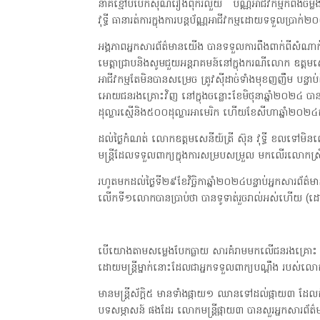
នាគខ្មៅបំបែកសុំណំរឿងពុករលួយ ប័ណ្ណអាជីវកម្មកំពង់ចម្
វុទ្ធី ធានារត់ការក្នុងការបន្តប័ណ្ណអាជីវកម្មដោយទទួលប្រាក់២
អង្គភាពអ្នកសារព័ត៌មានយើង បានទទួលការពឹងពាក់ពីសំណាក់លោកស្
មេត្តាជ្រាបនិងសូមជួយអន្តរាគមន៍នៅក្នុងករណីលោក ឧត្តមសេនីយ
អាជីវកម្មតែមិនបានសម្រេច ត្រូវស៊ីដាច់ទាំងមុខញញឹម បន
អោយជនរងគ្រោះវិញ នៅក្នុងចន្លោះខែមិថុនាឆ្នាំ២០២៤ បា
ដុល្លារស្មើនិង៥០០ដុល្លារអាមេរិក ហើយខែសីហាឆ្នាំ២០២៤ក
ដល់ថ្ងៃកំណត់ លោកឧត្តមសេនីយ៍ត្រី ស៊ុន វុទ្ធី ខលទៅមិនល
មន្ត្រីដែលទទួលពាក្យក្នុងការសម្របសម្រួល មកលើរលោកស្រី
រហូតមកដល់ថ្ងៃទី២៩ខែវិច្ឆិកាឆ្នាំ២០២៤បន្ទាប់អ្នកសារព័ត
លើកទី១លោកបានប្រាប់ថា បានទូទាត់រួចរាល់អស់ហើយ (ដ
បើយោងតាមសម្លេងបែកធ្លាយ សារគំរាមមកលើជនរងគ្រោះ ថ
ដោយមន្ត្រីម្នាក់នោះដែលជាអ្នកទទួលពាក្យបណ្តឹង របស់លោ
មានមន្ត្រីស័ក្តិ៥ មានទាំងផ្កាយ១ ឈានទៅដល់ផ្កាយ៣ ដែលក
បទសម្ភាសន៍ ផងដែរ លោកមន្ត្រីផ្កាយ៣ បានសួរអ្នកសារព