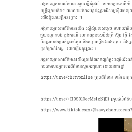
អង្គភាពអ្នកសារព័ត៌មាន សូមស្នើសុំដល់ នាយឧត្តមសេនីយ៍ ទៀ ស
មន្ត្រីក្រោមឱវាទ យកលុយរត់ការបន្តប័ណ្ណអាជីវកម្មស៊ីដាច់
យើងខ្ញុំដោយក្តីអនុគ្រោះ ។
អង្គភាពអ្នកសារព័ត៌មានយើង ស្នើសុំដល់សម្តេច មហាបវរធិបតី
ជួយអន្តរាគមន៍ ក្នុងករណី លោកឧត្តមសេនីយ៍ត្រី ស៊ុន វុទ្ធី 
មិនព្របសងប្រាក់គ្រប់ចំនួន និងគម្រាមប្តឹងជនរងគ្រោះ និងអ
ប្រាក់ប្រាក់ខែរដ្ឋ ដោយក្តីអនុគ្រោះ។
អង្គភាពអ្នកសារព័ត៌មានយើងគ្រាន់តែជាកញ្ចក់ឆ្លុះបញ្ចាំងរិះគន់ក
ការតាមរបបអ្នកសារព័ត៌មានសូមអរគុណ។ដោយនាគខ្មៅ
https://t.me/chrtvonline គ្រុបព័ត៌មាន ទាន់ហេតុ
https://t.me/+H0S010ecMsIxNjE1 គ្រុបផ្តល់ព័ត៌ម
https://www.tiktok.com/@savy.chamroeun?