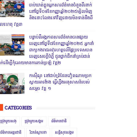
ចាប់ឃាត់ខ្លួនអ្នកសារព័ត៌មានចំនួនពីរនាក់
នៅថ្ងៃទី០៨ខែកញ្ញាឆ្នាំ២០២៥ម្សិលមិញ
និងដោះលែងទៅវិញដោយមិនទាន់ដឹងពី
ូលហេតុ វគ្គ៣
បន្ទាប់ពីអង្គភាពសារព័ត៌មានបានផ្សាយ
ចេញនៅថ្ងៃទី៧ខែកញ្ញាឆ្នាំ២០២៥ អ្នកនាំ
ពាក្យកងរាជអាវុធហត្ថលើផ្ទៃប្រទេសបាន
ចេញសេចក្តីបំភ្លឺ ជូនថ្នាក់ដឹកនាំគ្រប់ជាន់
្នាក់ដើម្បីកុំអោយមានការភាន់ច្រឡំ វគ្គ២
កាសុីណូ នៅជាប់ព្រំដែនវៀតណាមច្រក
ស្វាយអាង៉ោង ធ្វើហ្នឹងអនុសាសន៍របស់
សម្ដេច វគ្គ ១
CATEGORIES
ជ្រុងមួយសង្
ជ្រុងមួយសង្គម
ព័ត៌មានជាតិ
ព័ត៌មានអន្តរជាតិ
រិះគន់ស្ថាបនា
សន្តិសុខសង្គម