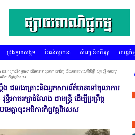
ជ្រុងមួយសង្គម
រិះគន់ស្ថាបនា
សិល្បៈនិងកីឡា
សេដ្ឋកិច្
នរងគ្រោះនិងអ្នកសារព័ត៌មានទៅតុលាការទៅវិញ តើលោកឧត្តមសេនីយ៍ត្រី ស៊ុន វុទ្ធីអាចរក្សា
* គេហទំព័រ ស៊ីអេចអធីវីអនឡាញ ជាព័ត៌មានពិត រហ័ស អព្យាក្រឹត និងរៀបចំ 
ធិការកិច្ចវគ្គពិសេស
ឹង ជនរងគ្រោះនិងអ្នកសារព័ត៌មានទៅតុលាការ
ធីអាចរក្សាតំណែង ជាមន្ត្រី ដើម្បីប្រព្រឹត្ត
្តាចុះអធិការកិច្ចវគ្គពិសេស