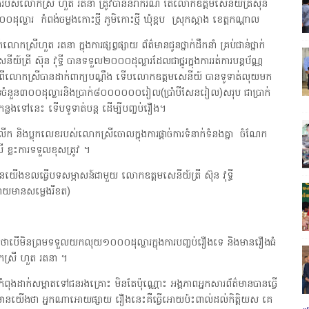
លងរបស់លោកស្រី ហួត រតនា ត្រូវបាននិរាករណ៍ តែលោកឧត្តមសេនីយ៍ត្រីស៊ុន
០០០ដុល្លារ កំពង់ចម្លងកោះថ្មី ភូមិកោះថ្មី ឃុំខ្ពប ស្រុកស្អាង ខេត្តកណ្តាល
រីហួត រតនា ក្នុងការផ្សព្វផ្សាយ ព័ត៌មានជូនថ្នាក់ដឹកនាំ គ្រប់ជាន់ថ្នាក់
៍ត្រី ស៊ុន វុទ្ធី បានទទួល២០០០ដុល្លារដែលជាថ្នូរក្នុងការរត់ការបន្តប័ណ្ណ
្ទាប់ពីលោកស្រីបានដាក់ពាក្យបណ្តឹង ទើបលោកឧត្តមសេនីយ៍ បានទូទាត់លុយមក
នចំនួន៣០០ដុល្លារនិងប្រាក់៨០០០០០០រៀល(ប្រាំបីសែនរៀល)សរុប ជាប្រាក់
ន្លងទៅនេះ ទើបទូទាត់បន្ត ដើម្បីបញ្ចប់រឿង។
ើក និងប្លុកលេខរបស់លោកស្រីចោលក្នុងការផ្តាច់ការទំនាក់ទំនងគ្នា ចំណែក
 ខ្លះការទទួលខុសត្រូវ ។
៌មានយើងខលធ្វើបទសម្ភាសន៍ជាមួយ លោកឧត្តមសេនីយ៍ត្រី ស៊ុន វុទ្ធី
ោយមានសម្លេងរីខត)
ាបើមិនព្រមទទួលយកលុយ១០០០ដុល្លារក្នុងការបញ្ចប់រឿងទេ និងមានរឿងធំ
កស្រី ហួត រតនា ។
ំពុងដាក់សម្ពាតទៅជនរងគ្រោះ មិនតែប៉ុណ្ណោះ អង្គភាពអ្នកសារព័ត៌មានបានធ្វើ
័ត៌មានយើងថា អ្នកណាអោយផ្សាយ រឿងនេះគឺធ្វើអោយប៉ះពាល់ដល់កិត្តិយស គេ