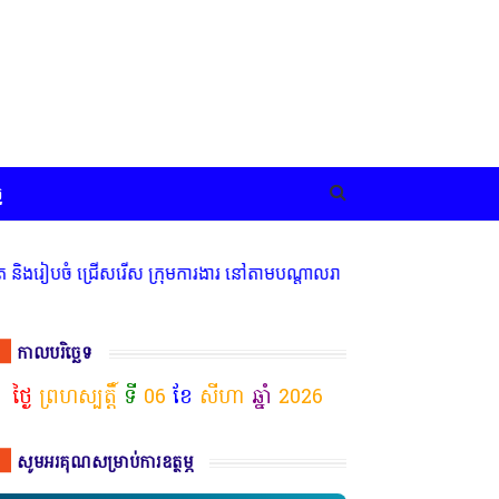
ច
ជ្រើសរើស ក្រុមការងារ នៅតាមបណ្តាលរាជធានី ខេត្ត មានចំណាប់អារម្មណ៍ សូ
កាលបរិច្ឆេទ
ថ្ងៃ
ព្រហស្បត្តិ៍
ទី
06
ខែ
សីហា
ឆ្នាំ
2026
សូមអរគុណសម្រាប់ការឧត្ថម្ភ