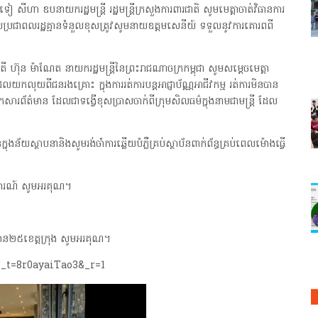
ីហា ឧបនាយករដ្ឋមន្ត្រី រដ្ឋមន្ត្រីក្រសួងការពារជាតិ សូមមេត្តាចាត់វិធានការ
លុយប្រជាពលរដ្ឋគ្មានទំនួលខុសត្រូវសូមនាយឧត្តមសេនីយ៍ ទទួលនូវការគោរពពី
 ហ៊ុន ម៉ាណែត នាយករដ្ឋមន្ត្រីនៃព្រះរាជណាចក្រកម្ពុជា សូមសម្តេចមេត្តា
ដែលយកលុយពីជនរងគ្រោះ ក្នុងការរត់ការបន្តអាជ្ញាប័ណ្ណអាជីវកម្ម រត់ការមិនបាន
្នកសារព័ត៌មាន ដែលជាទង្វើខុសប្រាសចាក់ពីក្រុមសិលធម៌ក្នុងនាមជាមន្ត្រី ដែល
្នុងន័យស្ថាបនានិងសូមរង់ចាំការឆ្លើយបំភ្លឺគ្រប់ស្ថាប័នពាក់ព័ន្ធគ្រប់ពេលម៉ោងធ្វើ
ការណ៍ សូមអរគុណ។
ាន២៥ខេត្តក្រុង សូមអរគុណ។
_t=8r0ayaiTao3&_r=1