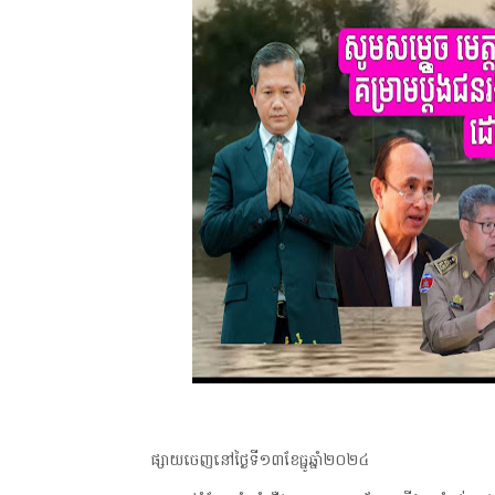
ផ្សាយចេញនៅថ្ងៃទី១៣ខែធ្នូឆ្នាំ២០២៤