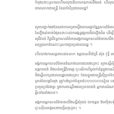
កំពុងដោះស្រាយហើយលុយពិបាករកណាស់ដឹងអត់ បើលុយព
នាមលោកជាមន្ត្រី ដែលបំរើប្រជាពលរដ្ឋ?
សូមបញ្ជាក់ផងដែលថាការគម្រាមប្តឹងដកអាជ្ញាប័ណ្ណសារព
តែរឿងសំខាន់បំផុតនោះរាល់ការផ្សព្វផ្សាយគឺជារឿងពិត ដើម
សុជីវធម៌ វិជ្ជាជីវអ្នកសារព័ត៌មានអង្គភាពអ្នកសារព័ត៌មានយើង
សម្រួលរកដំណោះស្រាយជូនប្រជាពលរដ្ឋ ។
បើយោងការសន្ទនារបស់លោក ឧត្តមសេនីយ៍ត្រី ស៊ុន វុទ្ធី
អង្គភាពអ្នកសារព័ត៌មានតំណាងអោយជនរងគ្រោះ សូមស្នើសុ
អន្តរាគមន៍ និងចាត់មន្ត្រីជំនាញ ចុះអធិការកិច្ចពាក់ព័ន្ធក្នុងករណី
និងធ្វើបាកប្រជាពលរដ្ឋជនរងគ្រោះ ដែលខ្លួនជាមន្ត្រីស៊ីប្រា
គ្រាន់តែបន្តប៉ាតុង ត្រូវបង់ប្រាក់ចំនួន៨០០០០០០០រៀល នៅ
ប្រគួតប្រជែងគ្នា ក្នុងការដណ្តើមផលប្រយោជន៍ អ្នកមានអំ
អ្វីទៅតតាំងបាន។
អង្គភាពអ្នកសារព័ត៌មានយើងស្នើសុំដល់ ឯកឧត្តម ឱមយ៉ិនទៀង ទ
ចុះស៊ើបអង្កេតដោយក្តីអនុគ្រោះ ។