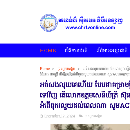
HOME
ព័ត៌មានជាតិ
ព័ត៌មានអន្តរជាតិ
Home
>
ជ្រុងមួយសង្គម
>
អត់សងលុយគេហើយ បែបជាគម្រាមប្តឹង ជ
តំណែង ជាមន្ត្រី ដើម្បីប្រព្រឹត្តអំពើពុករលួយដល់ពេលណា សូមACUមេត្តាចុះអ
អត់សងលុយគេហើយ បែបជាគម្រាមប្ត
ទៅវិញ តើលោកឧត្តមសេនីយ៍ត្រី ស៊ុន វុទ្
អំពើពុករលួយដល់ពេលណា សូមACUមេត
December 12, 2024
ជ្រុងមួយសង្គម