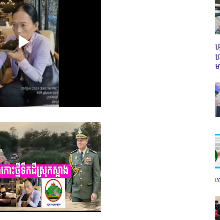
ត
ប
ម
ច