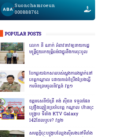
Suonchamroeun
000888761
POPULAR POSTS
លោក នី ណាក់ អំពាវនាវឲ្យនាយករដ្ឋ
មន្ត្រីជួយរកយុត្តិធម៌ជាថ្នូរនឹងការចុះចូល
បែកធ្លាយឯកសាររបស់ស្នងការរងម្នាក់នៅ
ខេត្តកណ្ដាល ដោយគាត់ខំប្រឹងប្រែងធ្វើ
ការមិនព្រមចូលនិវត្តន៍ វគ្គ១
ឧត្តមសេនីយ៍ត្រី គង់ ស៊ីដន ទទួលផែន
គ្រឿងញៀនប្រចាំខេត្ត កណ្តាល ហ៊ានចុះ
បង្ក្រាប ទីតាំង KTV Galaxy
142ដែលឬទេ? វគ្គ២
សមត្ថកិ្ចចុះបង្ក្រាបល្បែងស៊ីសងនៅទីតាំង