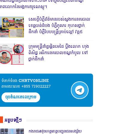
រមណីយដ្ឋានប្រាសាទកោះកេរ» ទៅក្នុងបញ្ជីបេតិកភណ្ឌ
ិភពលោកនៃអង្គការយូណេស្កូ។
សេចក្តីបំភ្លឺព័ត៌មានរបស់ស្នងការនគរបាល
ខេត្តបាត់ដំបង បំភ្លឺភូតភរ កុហសថ្នាក់
ដឹកនាំ បំភ្លឺបែបបន្ត្រីគ្រាប់ល្ពៅ វគ្គ៥
ក្រុមមន្ត្រីនាំគ្នាផ្ដិតមេដៃ ប្ដឹងលោក ហុង
ពិសិដ្ឋ អធិការនគរបាលខណ្ឌកំបូល ទៅ
ថ្នាក់ដឹកនាំ
ទំនាក់ទំនង​​
CHRTVONLINE
តាមរយៈលេខ +855 719022227
ចុចតំណតេលេក្រាម
អត្ថបទថ្មីៗ
កងរាជឣាវុធហត្ថខេត្តបញ្ជូនជនសង្ស័យ