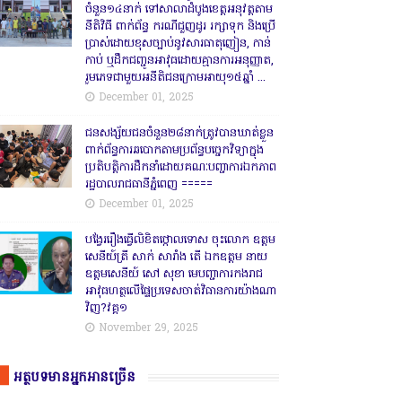
ចំនួន១៤នាក់ ទៅសាលាដំបូងខេត្តឣនុវត្តតាម
នីតិវិធី ពាក់ព័ន្ធ ករណីជួញដូរ រក្សាទុក និងប្រើ
ប្រាស់ដោយខុសច្បាប់នូវសារធាតុញៀន, កាន់
កាប់ ឬដឹកជញ្ជូនអាវុធដោយគ្មានការអនុញ្ញាត,
រួមភេទជាមួយអនីតិជនក្រោមអាយុ១៥ឆ្នាំ ...
December 01, 2025
ជនសង្ស័យជនចំនួន២៨នាក់ត្រូវបានឃាត់ខ្លួន
ពាក់ព័ន្ធការឆបោកតាមប្រព័ន្ធបច្ចេកវិទ្យាក្នុង
ប្រតិបត្តិការដឹកនាំដោយគណៈបញ្ជាការឯកភាព
រដ្ឋបាលរាជធានីភ្នំពេញ ‎=====
December 01, 2025
បង្វែររឿងធ្វើលិខិតថ្កោលទោស ចុះលោក ឧត្តម
សេនីយ៍ត្រី សាក់ សារាំង តើ ឯកឧត្តម នាយ
ឧត្តមសេនីយ៍ សៅ សុខា មេបញ្ជាការកងរាជ
អាវុធហត្ថលើផ្ទៃប្រទេសចាត់វិធានការយ៉ាងណា
វិញ?វគ្គ១
November 29, 2025
អត្ថបទមានអ្នកអានច្រើន