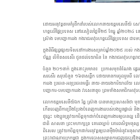
ដោយអនុវត្តតាមគំរូដឹកនាំរបស់លោកនាយឧត្តមសេនីយ៍ សៅ 
ហត្ថលើផ្ទៃប្រទេស នៅរសៀលថ្ងៃទី២៥ ខែធ្នូ ឆ្នាំ២០២៤ នៅប
ស្រ៊ាង មេបញ្ជាការរង កងរាជអាវុធហត្ថលើផ្ទៃប្រទេស ជាមេប
ក្នុងពិធីផ្សព្វផ្សាយទិសដៅការងារសម្រាប់ឆ្នាំ២០២៥ របស់ ក
ប័ណ្ណ លិខិតសរសើរ ជូនដល់យោធិន នៃ កងរាជអាវុធហត្ថរាជ
ចំនួន ២០១នាក់ ក្នុងនោះរួមមាន៖ ប្រកាសមុខតំណែង ផ្ទេរភារក
សរសើរ សរុបចំនួន ១៦៣សន្លឹក ដោយមានការចូលរួមពី ល
ការរង ប្រធាន-អនុប្រធានមន្ទីរ នាយ-នាយរងការិយាល័យ ល
បញ្ជាការ-មេបញ្ជាការរង វរសេនាតូច ព្រមទាំងសមាជិកអាវុធហ
លោកឧត្ដមសេនីយ៍ឯក រ័ត្ន ស៊្រាង បានមានប្រសាសន៍ថា មុខ
កើតចេញពីការប្រឹងប្រែងបំពេញការងាររបស់បងប្អូនផ្ទាល
ដូច្នេះ បងប្អូនត្រូវយកចិត្តទុកដាក់បំពេញការងារឲ្យបានល្អ ដើ
ជាតិ សាសនា ព្រះមហាក្សត្រ គោរពច្បាប់ គោរពសិទ្ធមនុស្ស
ពិសេស ត្រូវយកចិត្តទុកដាក់អនុវត្តឲ្យបានម៉ឺងម៉ាត់នូវអនុ
ព្រះរាជាណាចក្រកម្ពុជា ក្នុងការបោសសម្អាតការជួញដូរគ្រឿងញៀ