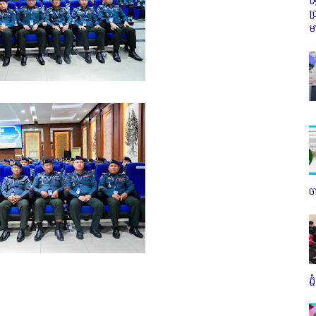
ប
ម
ច
ភ