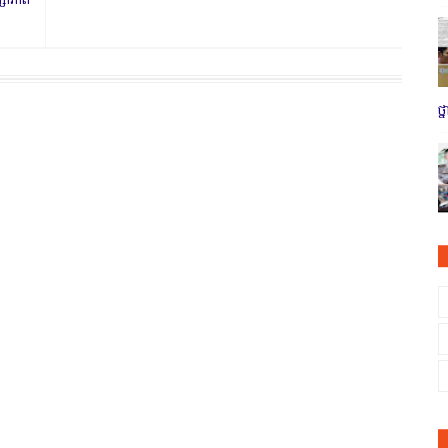
សាភាព
ថ