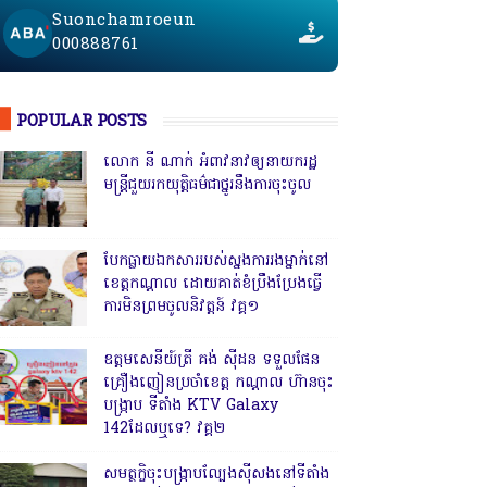
Suonchamroeun
000888761
POPULAR POSTS
លោក នី ណាក់ អំពាវនាវឲ្យនាយករដ្ឋ
មន្ត្រីជួយរកយុត្តិធម៌ជាថ្នូរនឹងការចុះចូល
បែកធ្លាយឯកសាររបស់ស្នងការរងម្នាក់នៅ
ខេត្តកណ្ដាល ដោយគាត់ខំប្រឹងប្រែងធ្វើ
ការមិនព្រមចូលនិវត្តន៍ វគ្គ១
ឧត្តមសេនីយ៍ត្រី គង់ ស៊ីដន ទទួលផែន
គ្រឿងញៀនប្រចាំខេត្ត កណ្តាល ហ៊ានចុះ
បង្ក្រាប ទីតាំង KTV Galaxy
142ដែលឬទេ? វគ្គ២
សមត្ថកិ្ចចុះបង្ក្រាបល្បែងស៊ីសងនៅទីតាំង