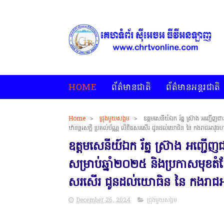
HOME
ព័ត៌មានជាតិ
ព័ត៌មានអន្តរជាតិ
Home
>
ជ្រុងមួយសង្គម
>
ឧត្តមសេនីយ៍ឯក រ័ត្ន ស្រ៊ាង អញ្ជើញជ
ឋានន្តរសក្តិ ប្រគល់ប័ណ្ណ លិខិតសរសើរ ជូនដល់យោធិន នៃ កងរាជអាវុធហត្
ឧត្តមសេនីយ៍ឯក រ័ត្ន ស្រ៊ាង អញ្ជើញជ
សម្រាប់ឆ្នាំ២០២៥ និងប្រកាសមុខតំណ
សរសើរ ជូនដល់យោធិន នៃ កងរាជអាវុ
December 26, 2024
ជ្រុងមួយសង្គម