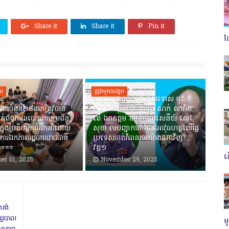
Share it
Share it
Pin it
ប
គម
ជ្រុងមួយសង្គម
បង្វែររឿងធ្វើលិខិតថ្កោលទោស ចុះ
ជនចំនួន២៨នាក់ត្រូវបាន
លោក ឧត្តមសេនីយ៍ត្រី សាក់ សារាំង
ាក់ព័ន្ធការឆបោកតាមប្រព័ន្ធ
តើ ឯកឧត្តម នាយឧត្តមសេនីយ៍ សៅ
ាក្នុងប្រតិបត្តិការដឹកនាំដោយ
សុខា មេបញ្ជាការកងរាជអាវុធហត្ថលើផ្ទៃ
ការឯកភាពរដ្ឋបាលរាជធានី
ប្រទេសចាត់វិធានការយ៉ាងណាវិញ?
=====
វគ្គ១
ត
er 01, 2025
November 29, 2025
មសង់
ដ្ឋបាល
ម