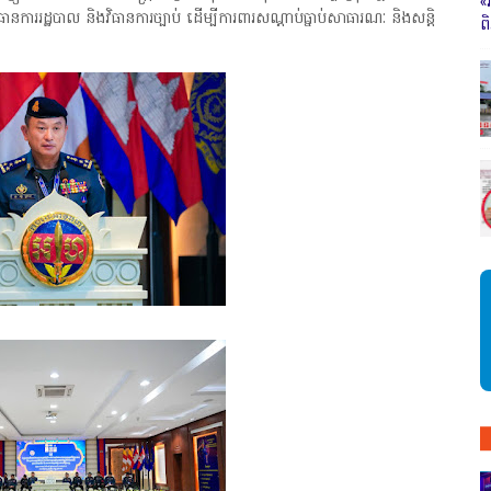
«
រដ្ឋបាល និងវិធានការច្បាប់ ដើម្បីការពារសណ្តាប់ធ្នាប់សាធារណៈ និងសន្តិ
ព