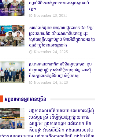
បន្ទាប់ពីបិទអស់មួយរយ:ពេលសូមស្វាគមន៍
វគ្គ១
November 25, 2025
ករណីលក់ដូរតាមបណ្តោយផ្លូវលេខ១៨៤ ក្បែរ
ព្រះបរមរាជវាំង យ៉ាងអាណាធិបតេយ្យ ដុះ
ស្លែតែមន្ត្រីសណ្តាប់ធ្នាប់ មិនអើពើក្នុងការអនុវត្ត
ច្បាប់ ត្រូវបានលាតត្រដាង
November 24, 2025
ប្រធានគណៈកម្មាធិការសិទ្ធិមនុស្សកម្ពុជា ជួប
ជាមួយរដ្ឋមន្ត្រីក្រសួងសិទ្ធិមនុស្សឥណ្ឌូណេស៊ី
ពិភាក្សាពាក់ព័ន្ធនឹងបញ្ហាសិទ្ធិមនុស្ស
November 24, 2025
អត្ថបទមានអ្នកអានច្រើន
អង្គភាពសារេព័ត៌មានយោងតាមការស្នើសុំ
របស់ប្អូនស្រី ដើម្បីជួយផ្សព្វផ្សាយរកជន
សប្បុរស ក្នុងការឧបត្ថម ដល់លោក ម៉ន
គឹមហុង វរសេនីយ៍ឯក កងពលលេខ៧០
្រូវបានទទួលបេសកម្ម ទៅឈរជើងការពារទឹកដី ក្នុងតំបន់ទី៣