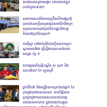
តារាងបាល់ជ្រោយចង្វារ ដោយឃាត់ខ្លួន
បានចំនួន០៩នាក់
សមាគមសារព័ត៌មានសុក្រឹតបើកអង្គប្រជុំ
ប្រគល់សេចក្តីសម្រេចជូនសមាជិកនិងបូក
សរុបរបាយការណ៍ប្រចាំខែកញ្ញានិងបន្ត
ទិសដៅប្រចាំខែតុលា!!
កាសុីណូ នៅជាប់ព្រំដែនវៀតណាមច្រក
ស្វាយអាង៉ោង ធ្វើហ្នឹងអនុសាសន៍របស់
សម្ដេច វគ្គ ១
ឯកឧត្តមអភិសន្តិបណ្ឌិត ស សុខា និង
លោកជំទាវ កែ សួនសុភី
ថ្នាក់ដឹកនាំ និងមន្ត្រីរាជការគ្រប់ជាន់ថ្នាក់ នៃ
ក្រសួងមុខងារសាធារណៈ មានកិត្តិយស
ចូលរួមក្នុងការអបអរសារទរពោរពេញ
ដោយមោទកភាព ក្នុងការដាក់បញ្ចូល