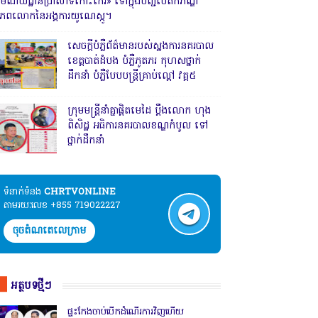
រមណីយដ្ឋានប្រាសាទកោះកេរ» ទៅក្នុងបញ្ជីបេតិកភណ្ឌ
ិភពលោកនៃអង្គការយូណេស្កូ។
សេចក្តីបំភ្លឺព័ត៌មានរបស់ស្នងការនគរបាល
ខេត្តបាត់ដំបង បំភ្លឺភូតភរ កុហសថ្នាក់
ដឹកនាំ បំភ្លឺបែបបន្ត្រីគ្រាប់ល្ពៅ វគ្គ៥
ក្រុមមន្ត្រីនាំគ្នាផ្ដិតមេដៃ ប្ដឹងលោក ហុង
ពិសិដ្ឋ អធិការនគរបាលខណ្ឌកំបូល ទៅ
ថ្នាក់ដឹកនាំ
ទំនាក់ទំនង​​
CHRTVONLINE
តាមរយៈលេខ +855 719022227
ចុចតំណតេលេក្រាម
អត្ថបទថ្មីៗ
ផ្ទះកែងចាប់បើកដំណើរការវិញហើយ