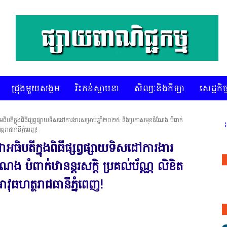
ជ្រុងមួយសង្គម
រិះគន់ស្ថាបនា
សិល្បៈនិងកីឡា
សេដ្ឋកិច្
ាអធិបតីក្នុងពិធីផ្សព្វផ្សាយទិសដៅការងារសម្រាប់ឆ្នាំ២០២៥ និងប្រកាសមុខតំណែង បំពាក់
* គេហទំព័រ ស៊ីអេចអធីវីអនឡាញ ជាព័ត៌
ថរាជធានីភ្នំពេញ!
ាអធិបតីក្នុងពិធីផ្សព្វផ្សាយទិសដៅការងារ
ែង បំពាក់ឋានន្តរសក្តិ ប្រគល់ប័ណ្ណ លិខិត
ធហត្ថរាជធានីភ្នំពេញ!