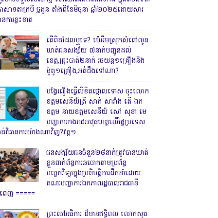
្រាសាទតាក្របី ថ្មដូន តាំងពីខែមិថុនា ឆ្នាំ២០២៥ដោយសារ
ានការខ្វះខាត
តើពិតដែលឬទេ? ប៉េអឹមស្រុកសំពៅលូន
ឃាត់ជនសង្ស័យ ៧នាក់បញ្ជូនដល់
ខេត្ត,ជ្រុះបាត់២នាក់ រថយន្ត១គ្រឿងនិង
ម៉ូតូ១គ្រឿង,អត់ដឹងទៅណា?
បង្វែររឿងធ្វើលិខិតថ្កោលទោស ចុះលោក
ឧត្តមសេនីយ៍ត្រី សាក់ សារាំង តើ ឯក
ឧត្តម នាយឧត្តមសេនីយ៍ សៅ សុខា មេ
បញ្ជាការកងរាជអាវុធហត្ថលើផ្ទៃប្រទេស
ាត់វិធានការយ៉ាងណាវិញ?វគ្គ១
ជនសង្ស័យជនចំនួន២៨នាក់ត្រូវបានឃាត់
ខ្លួនពាក់ព័ន្ធការឆបោកតាមប្រព័ន្ធ
បច្ចេកវិទ្យាក្នុងប្រតិបត្តិការដឹកនាំដោយ
គណៈបញ្ជាការឯកភាពរដ្ឋបាលរាជធានី
្នំពេញ ‎=====
ព្រះចៅអធិការ ដ៏មានឥទ្ធិពល លោកសុត