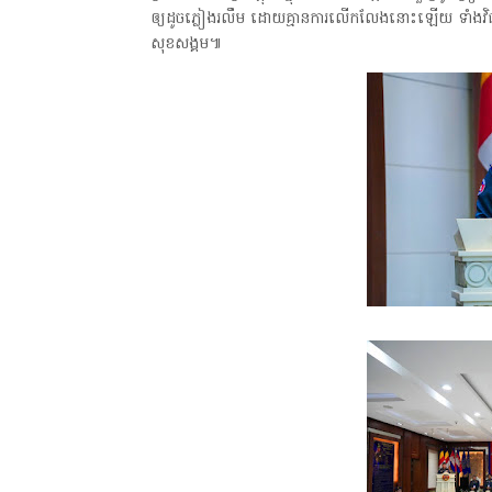
ឲ្យដូចភ្លៀងរលឹម ដោយគ្មានការលើកលែងនោះឡើយ ទាំងវិធានការ
សុខសង្គម៕