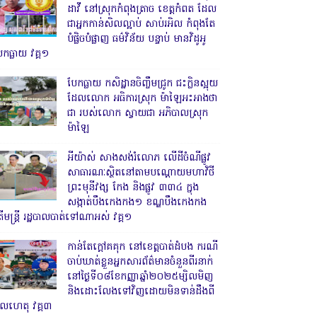
ដាវី នៅស្រុកកំពុងត្រាច ខេត្តកំពត ដែល
ជាអ្នកកាន់សិលល្អាប់ សាប់រអិល កំពុងតែ
បំផ្លិចបំផ្លាញ ធម៌វិន័យ បន្ទាប់ មានវិដូអូ
ែកធ្លាយ វគ្គ១
បែកធ្លាយ កសិដ្ឋានចិញ្ចឹមជ្រូក ជះក្លិនស្អុយ
ដែលលោក អធិការស្រុក ម៉ាឡៃអះអាងថា
ជា របស់លោក ស្វាយជា អភិបាលស្រុក
ម៉ាឡៃ
អីយ៉ាស់ សាងសង់រំលោភ លើដីចំណីផ្លូវ
សាធារណៈស្ថិតនៅតាមបណ្ដោយមហាវិថី
ព្រះមុនីវង្ស កែង និងផ្លូវ ៣៣៤ ក្នុង
សង្កាត់បឹងកេងកង១ ខណ្ឌបឹងកេងកង
ើមន្ត្រី រដ្ឋបាលបាត់ទៅណាអស់ វគ្គ១
កាន់តែក្តៅគគុក នៅខេត្តបាត់ដំបង ករណី
ចាប់ឃាត់ខ្លួនអ្នកសារព័ត៌មានចំនួនពីរនាក់
នៅថ្ងៃទី០៨ខែកញ្ញាឆ្នាំ២០២៥ម្សិលមិញ
និងដោះលែងទៅវិញដោយមិនទាន់ដឹងពី
ូលហេតុ វគ្គ៣