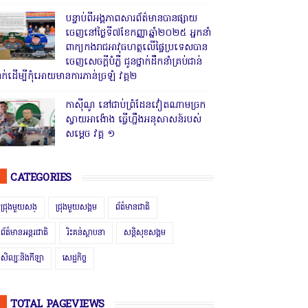
បន្ទាប់ពីអង្គភាពសារព័ត៌មានបានផ្សាយ
ចេញនៅថ្ងៃទី៧ខែកញ្ញាឆ្នាំ២០២៥ អ្នកនាំ
ពាក្យកងរាជអាវុធហត្ថលើផ្ទៃប្រទេសបាន
ចេញសេចក្តីបំភ្លឺ ជូនថ្នាក់ដឹកនាំគ្រប់ជាន់
្នាក់ដើម្បីកុំអោយមានការភាន់ច្រឡំ វគ្គ២
កាសុីណូ នៅជាប់ព្រំដែនវៀតណាមច្រក
ស្វាយអាង៉ោង ធ្វើហ្នឹងអនុសាសន៍របស់
សម្ដេច វគ្គ ១
CATEGORIES
ជ្រុងមួយសង្
ជ្រុងមួយសង្គម
ព័ត៌មានជាតិ
ព័ត៌មានអន្តរជាតិ
រិះគន់ស្ថាបនា
សន្តិសុខសង្គម
សិល្បៈនិងកីឡា
សេដ្ឋកិច្ច
TOTAL PAGEVIEWS