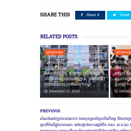
SHARE THIS
Share it
Tweet
RELATED POSTS
កងរាជឣាវុធហត្ថខេត្តបញ្ជូនជនសង្ស័យ
ជ្រុងមួយសង្គម
ជ្រុងមួយសង្
ចំនួន១៤នាក់ ទៅសាលាដំបូងខេត្តឣនុ
វត្តតាមនីតិវិធី ពាក់ព័ន្ធ ករណីជួញដូរ
ជនសង្ស័យ
រក្សាទុក និងប្រើប្រាស់ដោយខុសច្បាប់នូវ
ឃាត់ខ្លួនព
សារធាតុញៀន, កាន់កាប់ ឬដឹកជញ្ជូន
បច្ចេកវិទ្យ
អាវុធដោយគ្មានការអនុញ្ញាត, រួមភេទជា
គណៈបញ្ជា
មួយអនីតិជនក្រោមអាយុ១៥ឆ្នាំ ...
ភ្នំពេញ ‎
December 01, 2025
Decemb
PREVIOUS
សំណង់អត់ច្បាប់របស់លោក ងនសុគន្ធសង់ចូលចំណីទន្លេ និងរបងថ្
ចូលដីចំណីផ្លូវសាធារណៈ នៅសង្កាត់កោះអន្លង់ចិន ខណៈ ស.ជ.ណ រ