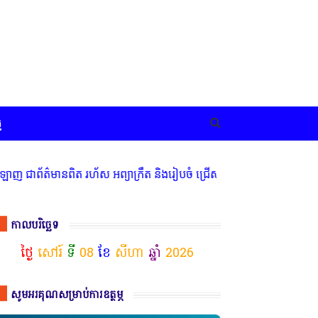
ច
មានពិត រហ័ស អព្យាក្រឹត និងរៀបចំ ជ្រើសរើស ក្រុមការងារ នៅតាមបណ្តាលរា
កាលបរិច្ឆេទ
ថ្ងៃ
សៅរ៍
ទី
08
ខែ
សីហា
ឆ្នាំ
2026
សូមអរគុណសម្រាប់ការឧត្ថម្ភ