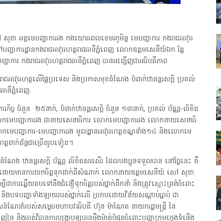
សុខា អគ្គមេបញ្ជាការរង កងយោធពលខេមរភូមិន្ទ មេបញ្ជាការ កងរាជអាវុធ
ញ្ជាការដ្ឋានកងរាជអាវុធហត្ថរាជធានីភ្នំពេញ លោកឧត្តមសេនីយ៍ឯក រ័ត្ន
ញ្ជាការ កងរាជអាវុធហត្ថរាជធានីភ្នំពេញ បានអញ្ជើញជាអធិបតីភាព
ងរាជអាវុធហត្ថលើផ្ទៃប្រទេស និងប្រកាសមុខតំណែង បំពាក់ឋានន្តរសក្តិ ប្រគល់
ធានីភ្នំពេញ
ិច្ច ចំនួន ២៥នាក់, បំពាក់ឋានន្តរសក្តិ ចំនួន ១៣នាក់, ប្រគល់ ប័ណ្ណ-លិខិត
ោកមេបញ្ជាការរង ជានាយសេនាធិការ លោកមេបញ្ជាការរង លោកនាយសេនាធិ
ោកមេបញ្ជាការ-មេបញ្ជាការរង មូលដ្ឋានអាវុធហត្ថខណ្ឌទាំង១៤ និងលោកមេ
ត្ថពាក់ព័ន្ធជាច្រើនរូបទៀត។
តំណែង ឋានន្តរសក្តិ ប័ណ្ណ លិខិតសរសើរ ដែលបងប្អូនទទួលបាន នៅថ្ងៃនេះ គឺ
់ និងដោយមានការយកចិត្តទុកដាក់ពីសំណាក់ លោកនាយឧត្តមសេនីយ៍ សៅ សុខា
ម្បីជាការឆ្លើយតបទៅនឹងជំនឿទុកចិត្តរបស់ថ្នាក់ដឹកនាំ និងត្រូវស្មោះត្រង់ចំពោះ
 និងបទបញ្ជាទាំងឡាយរបស់ថ្នាក់លើ ប្រកបដោយវិន័យសណ្ដាប់ធ្នាប់ ជា
សាសន៍ណែនាំរបស់សម្តេចមហាបវរធិបតី ហ៊ុន ម៉ាណែត នាយករដ្ឋមន្ត្រី នៃ
ន និងចាត់វិធានការបង្ក្រាបឲ្យបានម៉ឺងម៉ាត់បំផុតចំពោះបញ្ហាក្រុមក្មេងទំនើង