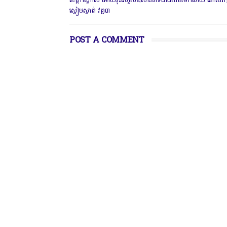
ខេត្តកណ្ដាល អោយរុះរើហួសឱសានវាទជាងពីរខែមកហើយ នៅតែរក្
ស្ងៀមស្ងាត់ វគ្គ៣
POST A COMMENT