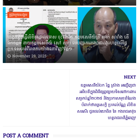
ជ្រុងមួយសង្គម
បង្វែររឿងធ្វើលិខិតថ្កោលទោស ចុះលោក ឧត្តមសេនីយ៍ត្រី សាក់ សារាំង តើ
ឯកឧត្តម នាយឧត្តមសេនីយ៍ សៅ សុខា មេបញ្ជាការកងរាជអាវុធហត្ថលើផ្ទៃ
ប្រទេសចាត់វិធានការយ៉ាងណាវិញ?វគ្គ១
November 29, 2025
NEXT
ឧត្តមសេនីយ៍ឯក រ័ត្ន ស្រ៊ាង អញ្ជើញជា
អធិបតីក្នុងពិធីផ្សព្វផ្សាយទិសដៅការងារ
សម្រាប់ឆ្នាំ២០២៥ និងប្រកាសមុខតំណែង
បំពាក់ឋានន្តរសក្តិ ប្រគល់ប័ណ្ណ លិខិត
សរសើរ ជូនដល់យោធិន នៃ កងរាជអាវុធ
ហត្ថរាជធានីភ្នំពេញ!
POST A COMMENT