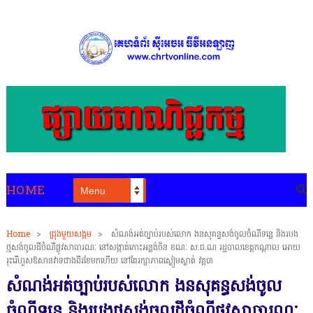
HOME
Home
>
ជ្រុងមួយសង្គម
>
សំណង់អត់ច្បាប់របស់លោក ងនសុគន្ធសង់ចូលចំណីទន្លេ និងរបង
ថ្មសង់ចូលដីចំណីផ្លូវសាធារណៈ នៅសង្កាត់កោះអន្លង់ចិន ខណៈ ស.ជ.ណ រដ្ឋបាលខេត្តកណ្ដាល អោយ
រុះរើហួសឱសានវាទជាងពីរខែមកហើយ នៅតែរក្សាភាពស្ងៀមស្ងាត់ វគ្គ៣
សំណង់អត់ច្បាប់របស់លោក ងនសុគន្ធសង់ចូល
ចំណីទន្លេ និងរបងថ្មសង់ចូលដីចំណីផ្លូវសាធារណៈ