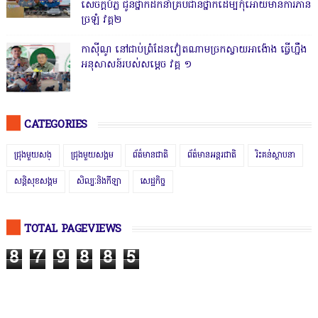
សេចក្តីបំភ្លឺ ជូនថ្នាក់ដឹកនាំគ្រប់ជាន់ថ្នាក់ដើម្បីកុំអោយមានការភាន់
ច្រឡំ វគ្គ២
កាសុីណូ នៅជាប់ព្រំដែនវៀតណាមច្រកស្វាយអាង៉ោង ធ្វើហ្នឹង
អនុសាសន៍របស់សម្ដេច វគ្គ ១
CATEGORIES
ជ្រុងមួយសង្
ជ្រុងមួយសង្គម
ព័ត៌មានជាតិ
ព័ត៌មានអន្តរជាតិ
រិះគន់ស្ថាបនា
សន្តិសុខសង្គម
សិល្បៈនិងកីឡា
សេដ្ឋកិច្ច
TOTAL PAGEVIEWS
8
7
9
8
8
5