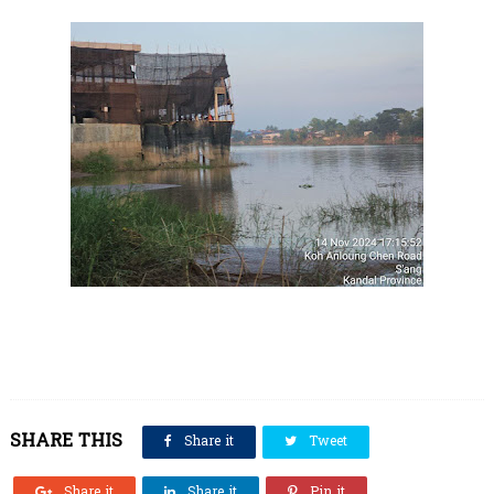
SHARE THIS
Share it
Tweet
Share it
Share it
Pin it