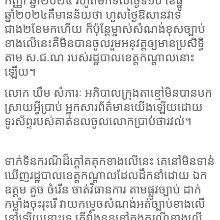
កញ្ញា ឆ្នាំ២០២៤ រហូតមកទល់ថ្ងៃទី១០ ខែធ្នូ
ឆ្នាំ២០២៤គឺមានន័យថា ហួសថ្ងៃឱសានវាទ
ជាង២ខែមកហើយ ក៏ប៉ុន្តែម្ចាស់សំណង់ខុសច្បាប់
ខាងលើនេះគឺមិនបានចូលរួមអនុវត្តឲ្យមានប្រសិទ្ធិ
តាម ស.ជ.ណ របស់រដ្ឋបាលខេត្តកណ្ដាលនោះ
ឡើយ។
លោក ឃឹម សំភារៈ អភិបាលក្រុងតាខ្មៅមិនបានបក
ស្រាយអ្វីប្រាប់ អ្នកសារព័ត៌មានយើងឡើយដោយ
ទូរស័ព្ទរបស់គាត់ខលចូលលោកប្រាប់ថារវល់។
ទាក់ទិនករណីដ៏ក្ដៅគគុកខាងលើនេះ គេនៅមិនទាន់
ឃើញរដ្ឋបាលខេត្តកណ្តាលដែលដឹកនាំដោយ ឯក
ឧត្តម គួច ចំរើន ចាត់វិធានការ តាមផ្លូវច្បាប់ ដាក់
កម្លាំងចុះរុះរើ វាយកម្ទេចសំណង់អត់ច្បាប់ខាងលើ
នៅឡើយនោះទេ តើវាំងននខ្មៅក្នុងករណីខាងលើ