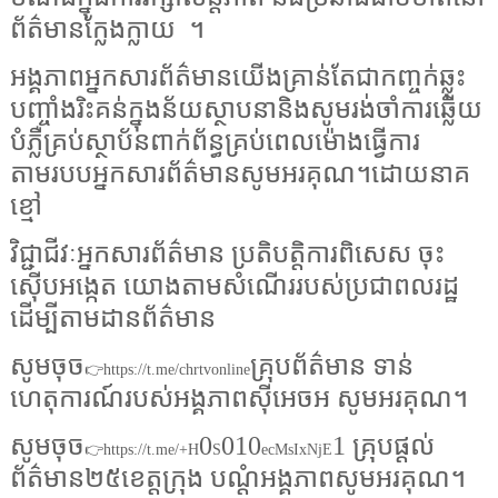
ព័ត៌មានក្លែងក្លាយ
។
អង្គភាពអ្នកសារព័ត៌មានយើងគ្រាន់តែជាកញ្ចក់ឆ្លុះ
បញ្ចាំងរិះគន់ក្នុងន័យស្ថាបនានិងសូមរង់ចាំការឆ្លើយ
បំភ្លឺគ្រប់ស្ថាប័នពាក់ព័ន្ធគ្រប់ពេលម៉ោងធ្វើការ
តាមរបបអ្នកសារព័ត៌មានសូមអរគុណ។ដោយនាគ
ខ្មៅ
វិជ្ជាជីវៈអ្នកសារព័ត៌មាន ប្រតិបត្តិការពិសេស ចុះ
ស៊ើបអង្កេត យោងតាមសំណើររបស់ប្រជាពលរដ្ឋ
ដើម្បីតាមដានព័ត៌មាន
សូមចុច
គ្រុបព័ត៌មាន ទាន់
👉https://t.me/chrtvonline
ហេតុការណ៍របស់អង្គភាពស៊ីអេចអ សូមអរគុណ។
សូមចុច
0
010
1 គ្រុបផ្តល់
👉https://t.me/+H
S
ecMsIxNjE
ព័ត៌មាន២៥ខេត្តក្រុង បណ្តំអង្គភាពសូមអរគុណ។