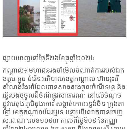
ផ្សាយចេញនៅថ្ងៃទី២៦ខែធ្នូឆ្នាំ២០២៤
កណ្ដាល៖ មហាជនរងចាំមើលចំណាត់ការរបស់ឯក
ឧត្តម គួច ចំរើន អភិបាលខេត្តកណ្ដាល ហ៊ានរុះរើ
សំណង់រឹងមាំដែលបានសាងសង់ចូលចំណីទន្លេ និង
ធ្វើរបងថ្មចូលដីចំណីផ្លូវសាធារណៈ នៅលើចំណុច
ផ្លូវបេតុង ភូមិចុងកោះ សង្កាត់កោះអន្លង់ចិន ក្រុងតា
ខ្មៅ ខេត្តកណ្តាលដែរឬទេ បន្ទាប់ពីលោកបានចេញ
ស.ជ.ណ លេខ១០៩៣ កាលពីថ្ងៃទី០៩ ខែកញ្ញា
ឆ្នាំ២០២៤ឲ្យលោក ងន សុគន្ធ និងលោកស្រី ហាយ