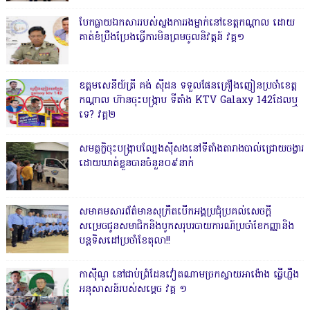
បែកធ្លាយឯកសាររបស់ស្នងការរងម្នាក់នៅខេត្តកណ្ដាល ដោយ
គាត់ខំប្រឹងប្រែងធ្វើការមិនព្រមចូលនិវត្តន៍ វគ្គ១
ឧត្តមសេនីយ៍ត្រី គង់ ស៊ីដន ទទួលផែនគ្រឿងញៀនប្រចាំខេត្ត
កណ្តាល ហ៊ានចុះបង្ក្រាប ទីតាំង KTV Galaxy 142ដែលឬ
ទេ? វគ្គ២
សមត្ថកិ្ចចុះបង្ក្រាបល្បែងស៊ីសងនៅទីតាំងតារាងបាល់ជ្រោយចង្វារ
ដោយឃាត់ខ្លួនបានចំនួន០៩នាក់
សមាគមសារព័ត៌មានសុក្រឹតបើកអង្គប្រជុំប្រគល់សេចក្តី
សម្រេចជូនសមាជិកនិងបូកសរុបរបាយការណ៍ប្រចាំខែកញ្ញានិង
បន្តទិសដៅប្រចាំខែតុលា!!
កាសុីណូ នៅជាប់ព្រំដែនវៀតណាមច្រកស្វាយអាង៉ោង ធ្វើហ្នឹង
អនុសាសន៍របស់សម្ដេច វគ្គ ១