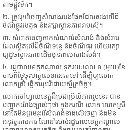
តាមផ្លូវទឹក។
២. ត្រូវរុះរើចេញសំណង់របងផ្នែកដែលសង់លើដី
ចំណីផ្លូវបេតុង និងរក្សាស្ថានភាពរាបស្មើ។
៣. សំអាតចេញកាកសំណល់សំណង់ និងសំរាម
ដែលស្ថិតលើដីចំណីទន្លេ និងចំណីផ្លូវ ហើយរក្សា
ឲ្យដូចស្ថានភាពដើមមុនពេលសាងសង់។
៤. រដ្ឋបាលខេត្តកណ្តាល ទុករយៈពេល ១ (មួយ)ខែ
ចាប់ពីថ្ងៃចុះហត្ថលេខានេះតទៅ ដើម្បីឲ្យលោក-
លោកស្រី ធ្វើការរុះរើដោយស្ម័គ្រចិត្ត។
លោកចៅហ្វាយខេត្តដ៏ប្រជាប្រិយ៍ភាពរូបនេះ បាន
បញ្ជាក់យ៉ាងច្បាស់ៗថា ក្នុងករណី លោក លោកស្រី
នៅតែមិនព្រមរុះរើសំណង់ខាងលើចេញ និងមិន
អនុវត្តតាមការ ណែនាំរបស់រដ្ឋបាលខេត្តកណ្តាល