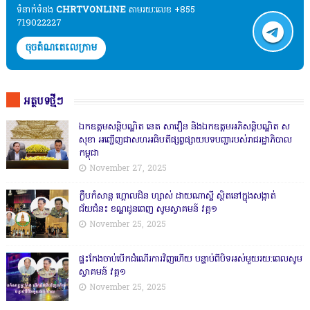
ទំនាក់ទំនង​​
CHRTVONLINE
តាមរយៈលេខ +855
719022227
ចុចតំណតេលេក្រាម
អត្ថបទថ្មីៗ
ឯកឧត្តមសន្តិបណ្ឌិត នេត សាវឿន និងឯកឧត្តមអភិសន្តិបណ្ឌិត ស
សុខា អញ្ជើញជាសហអធិបតីផ្សព្វផ្សាយបទបញ្ជារបស់រាជរដ្ឋាភិបាល
កម្ពុជា
November 27, 2025
ក្លឹបកំសាន្ត ហ្គោលដិន ហ្សាស់ ដាយណាស្ទី ស្ថិតនៅក្នុងសង្កាត់
ជ័យជំនះ ខណ្ឌដូនពេញ សូមស្វាគមន៍ វគ្គ១
November 25, 2025
ផ្ទះកែងចាប់បើកដំណើរការវិញហើយ បន្ទាប់ពីបិទអស់មួយរយ:ពេលសូម
ស្វាគមន៍ វគ្គ១
November 25, 2025