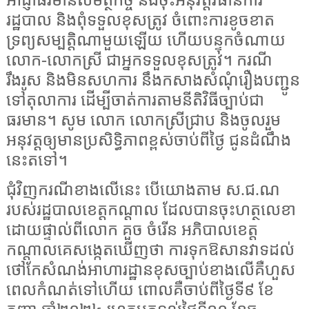
អាជ្ញាធរមានសមត្ថកិច្ច នឹងចុះអនុវត្តវិធានការ
រដ្ឋបាល និងពុំទទួលខុសត្រូវ ចំពោះការខូចខាត
ទ្រព្យសម្បត្តិណាមួយឡើយ ហើយបន្ទុកចំណាយ
លោក-លោកស្រី ជាអ្នកទទួលខុសត្រូវ។ ករណី
រឹងរូស និងមិនសហការ នឹងកសាងសំណុំរឿងបញ្ជូន
ទៅតុលាការ ដើម្បីចាត់ការតាមនីតិវិធីច្បាប់ជា
ធរមាន។ សូម លោក លោកស្រីជ្រាប និងចូលរួម
អនុវត្តឲ្យមានប្រសិទ្ធិភាពខ្ពស់ចាប់ពីថ្ងៃ ជូនដំណឹង
នេះតទៅ។
ជុំវិញករណីខាងលើនេះ បើយោងតាម ស.ជ.ណ
របស់រដ្ឋបាលខេត្តកណ្ដាល ដែលបានចុះហត្ថលេខា
ដោយផ្ទាល់ពីលោក គួច ចំរើន អភិបាលខេត្ត
កណ្ដាលគេសង្កេតឃើញថា ការទុកឱសានវាទដល់
ថៅកែសំណង់អាហារដ្ឋានខុសច្បាប់ខាងលើគឺហួស
ពេលកំណត់ទៅហើយ ពោលគឺចាប់ពីថ្ងៃទី៩ ខែ