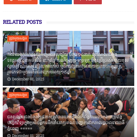
RELATED POSTS
ជ្រុងមួយសង្គម
កងរាជឣាវុធហត្ថខេត្តបញ្ជូនជនសង្ស័យ ចំនួន១៤នាក់ ទៅសាលាដំបូង
ខេត្តឣនុវត្តតាមនីតិវិធី ពាក់ព័ន្ធ ករណីជួញដូរ រក្សាទុក និងប្រើប្រាស់ដោយខុស
ច្បាប់នូវសារធាតុញៀន, កាន់កាប់ ឬដឹកជញ្ជូនអាវុធដោយគ្មានការអនុញ្ញាត,
រួមភេទជាមួយអនីតិជនក្រោមអាយុ១៥ឆ្នាំ ...
December 01, 2025
ជ្រុងមួយសង្គម
ជនសង្ស័យជនចំនួន២៨នាក់ត្រូវបានឃាត់ខ្លួនពាក់ព័ន្ធការឆបោកតាមប្រព័ន្ធ
បច្ចេកវិទ្យាក្នុងប្រតិបត្តិការដឹកនាំដោយគណៈបញ្ជាការឯកភាពរដ្ឋបាលរាជធានី
ភ្នំពេញ ‎=====
December 01, 2025