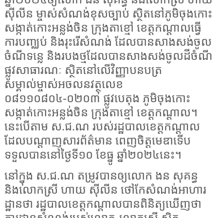
ស៊ីលីន ម្ចាស់សំណង់ខុសច្បាប់ ស្ថិតនៅភូមិចុងកោះ
សង្កាត់កោះអន្លង់ចិន ក្រុងតាខ្មៅ ខេត្តកណ្តាលធ្វើ
ការបញ្ឈប់ និងរុះរើសំណង់ ដែលបានសាងសង់ចូល
ចំណីទន្លេ និងរបងថ្មដែលបានសាងសង់ចូលដីចំណី
ផ្លូវសាធារណៈ ស្ថិតនៅលើវិញ្ញាបនបត្រ
សម្គាល់ម្ចាស់អចលនវត្ថុលេខ
០៨១១០៨០៤-០២០៣ ផ្លូវបេតុង ភូមិចុងកោះ
សង្កាត់កោះអន្លង់ចិន ក្រុងតាខ្មៅ ខេត្តកណ្តាល។
នេះបើតាម ស.ជ.ណ របស់រដ្ឋបាលខេត្តកណ្ដាល
ដែលបណ្ដាញសារព័ត៌មាន ពេញចិត្តមេឌាទើប
ទទួលបាននៅថ្ងៃទី១០ ខែធ្នូ ឆ្នាំ២០២៤នេះ។
នៅក្នុង ស.ជ.ណ តម្រូវបានឲ្យលោក ងន សុគន្ធ
និងលោកស្រី ហាយ ស៊ីលីន ថៅកែសំណង់អាហារ
ដ្ឋានថា រដ្ឋបាលខេត្តកណ្តាលបានពិនិត្យឃើញថា