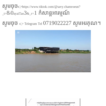
សូមចុច
👉https://www.tiktok.com/@savy.chamroeun?
8
0
3
1 កំសាន្តអារម្មណ៍
_t=
r
ayaiTao
&_r=
សូមចុច
0719022227 សូមអរគុណ។
👉 Telegram Tel