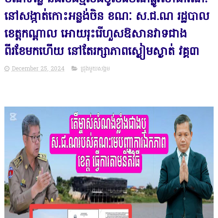
នៅសង្កាត់កោះអន្លង់ចិន ខណៈ ស.ជ.ណ រដ្ឋបាល
ខេត្តកណ្ដាល អោយរុះរើហួសឱសានវាទជាង
ពីរខែមកហើយ នៅតែរក្សាភាពស្ងៀមស្ងាត់ វគ្គ៣
December 25, 2024
ជ្រុងមួយសង្គម