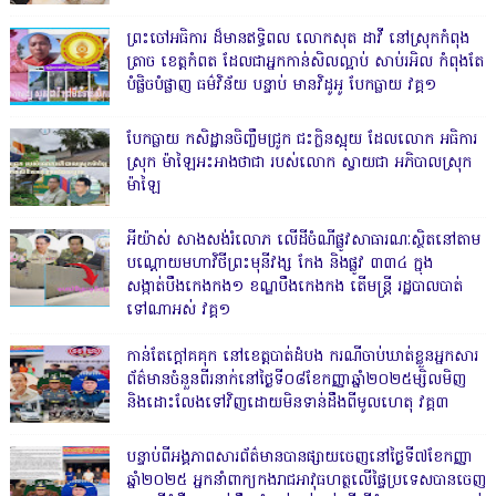
ព្រះចៅអធិការ ដ៏មានឥទ្ធិពល លោកសុត ដាវី នៅស្រុកកំពុង
ត្រាច ខេត្តកំពត ដែលជាអ្នកកាន់សិលល្អាប់ សាប់រអិល កំពុងតែ
បំផ្លិចបំផ្លាញ ធម៌វិន័យ បន្ទាប់ មានវិដូអូ បែកធ្លាយ វគ្គ១
បែកធ្លាយ កសិដ្ឋានចិញ្ចឹមជ្រូក ជះក្លិនស្អុយ ដែលលោក អធិការ
ស្រុក ម៉ាឡៃអះអាងថាជា របស់លោក ស្វាយជា អភិបាលស្រុក
ម៉ាឡៃ
អីយ៉ាស់ សាងសង់រំលោភ លើដីចំណីផ្លូវសាធារណៈស្ថិតនៅតាម
បណ្ដោយមហាវិថីព្រះមុនីវង្ស កែង និងផ្លូវ ៣៣៤ ក្នុង
សង្កាត់បឹងកេងកង១ ខណ្ឌបឹងកេងកង តើមន្ត្រី រដ្ឋបាលបាត់
ទៅណាអស់ វគ្គ១
កាន់តែក្តៅគគុក នៅខេត្តបាត់ដំបង ករណីចាប់ឃាត់ខ្លួនអ្នកសារ
ព័ត៌មានចំនួនពីរនាក់នៅថ្ងៃទី០៨ខែកញ្ញាឆ្នាំ២០២៥ម្សិលមិញ
និងដោះលែងទៅវិញដោយមិនទាន់ដឹងពីមូលហេតុ វគ្គ៣
បន្ទាប់ពីអង្គភាពសារព័ត៌មានបានផ្សាយចេញនៅថ្ងៃទី៧ខែកញ្ញា
ឆ្នាំ២០២៥ អ្នកនាំពាក្យកងរាជអាវុធហត្ថលើផ្ទៃប្រទេសបានចេញ