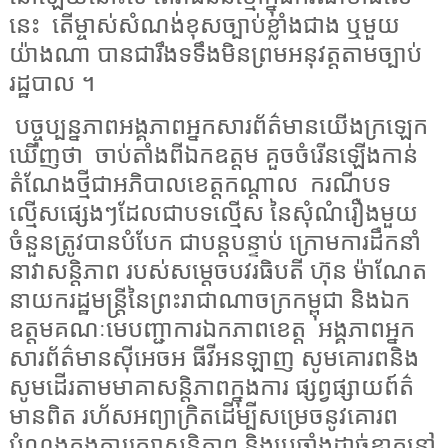
នេះ
តើម្ចាស់សំណង់ខុសច្បាប់ខ្លាំងជាង ឬមួយ
យ៉ាងណា បានជារឹងទទឹងមិនព្រមអនុវត្តតាមច្បាប់
រដ្ឋបាល ។
បច្ចុប្បន្នភាពអង្គភាពអ្នកសារព័ត៌មានយើងក្រឡេក
ឃើញថា
ចាប់តាំងពីឯកឧត្តម គួចចំរើនឡើងកាន់
តំណែងថ្មីជាអភិបាលខេត្តកណ្តាល
ករណីបទ
ល្មើសផ្សេងៗដែលជាបទល្មើស នៃសុំណំរឿងមួយ
ចំនួនត្រូវបានបំបែក ជាបន្តបន្ទាប់ ក្រោមការដឹកនាំ
នាវាសន្តិភាព របស់សម្តេចបវរធិបតី ហ៊ុន ម៉ាណែត
នាយករដ្ឋមន្ត្រីនៃព្រះរាជាណាចក្រកម្ពុជា និងឯក
ឧត្តមគណៈមេបញ្ជាការឯកភាពខេត្ត
អង្គភាពអ្នក
សារព័ត៌មានស៊ីអេចអ ធីវីអនឡាញ សូមគោរពនិង
សូមដើរតាមមាគាសន្តិភាពក្នុងការ ផ្សព្វផ្សាយព៍ត៌
មានពិត រហ័សអព្យាក្រិតដើម្បីសម្រេចនូវគោរព
បំណងក្នុងការរក្សាសន្តិភាព និងប្រឆាំងដាច់ខាតនៅ