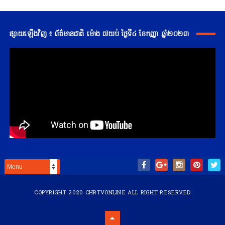
ផ្សាយឡើងវិញ ៖ ព័ត៌មានជាតិ ម៉ោង ៧យប់ ថ្ងៃទី៤ ខែកញ្ញា ឆ្នាំ២០២៣
COPYRIGHT 2020
CHRTVONLINE
ALL RIGHT RESERVED