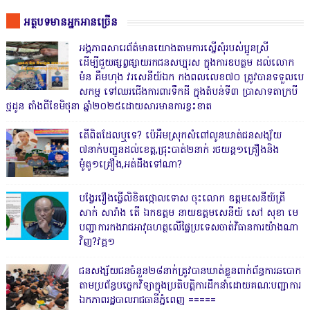
អត្ថបទមានអ្នកអានច្រើន
អង្គភាពសារេព័ត៌មានយោងតាមការស្នើសុំរបស់ប្អូនស្រី
ដើម្បីជួយផ្សព្វផ្សាយរកជនសប្បុរស ក្នុងការឧបត្ថម ដល់លោក
ម៉ន គឹមហុង វរសេនីយ៍ឯក កងពលលេខ៧០ ត្រូវបានទទួលបេ
សកម្ម ទៅឈរជើងការពារទឹកដី ក្នុងតំបន់ទី៣ ប្រាសាទតាក្របី
ថ្មដូន តាំងពីខែមិថុនា ឆ្នាំ២០២៥ដោយសារមានការខ្វះខាត
តើពិតដែលឬទេ? ប៉េអឹមស្រុកសំពៅលូនឃាត់ជនសង្ស័យ
៧នាក់បញ្ជូនដល់ខេត្ត,ជ្រុះបាត់២នាក់ រថយន្ត១គ្រឿងនិង
ម៉ូតូ១គ្រឿង,អត់ដឹងទៅណា?
បង្វែររឿងធ្វើលិខិតថ្កោលទោស ចុះលោក ឧត្តមសេនីយ៍ត្រី
សាក់ សារាំង តើ ឯកឧត្តម នាយឧត្តមសេនីយ៍ សៅ សុខា មេ
បញ្ជាការកងរាជអាវុធហត្ថលើផ្ទៃប្រទេសចាត់វិធានការយ៉ាងណា
វិញ?វគ្គ១
ជនសង្ស័យជនចំនួន២៨នាក់ត្រូវបានឃាត់ខ្លួនពាក់ព័ន្ធការឆបោក
តាមប្រព័ន្ធបច្ចេកវិទ្យាក្នុងប្រតិបត្តិការដឹកនាំដោយគណៈបញ្ជាការ
ឯកភាពរដ្ឋបាលរាជធានីភ្នំពេញ ‎=====