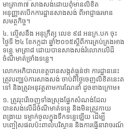
មាត្រា៣៧ សាងសង់ដោយពុំមានលិខិត
អនុញ្ញាតបើកការដ្ឋានសាងសង់ ពីអាជ្ញាធរមាន
សមត្ថកិច្ច។
៤. ល្មើសនឹង អនុក្រឹត្យ លេខ ៩៨ អនក្រ.បក ចុះ
ថ្ងៃទី ២៤ ខែកក្កដា ឆ្នាំ២០១៥ស្តីពីការគ្រប់គ្រងអាង
ទន្លេ
មាត្រា៨ ដោយបានសាងសង់រំលោភលើដី
,
ចំណីមាត់ច្រាំងទន្លេ។
លោកអភិបាលខេត្តបានសង្កត់ធ្ងន់ថា ការដ្ឋាននេះ
ត្រូវបញ្ឈប់ការសាងសង់ ចាប់ពីថ្ងៃចេញលិខិតនេះត
ទៅ និងត្រូវអនុវត្តតាមការណែនាំ ដូចខាងក្រោម៖
១. ត្រូវរុះរើចេញទាំងស្រុងផ្នែកសំណង់ដែល
បានសង់លើដីចំណីមាត់ទន្លេ និងមិនត្រូវកាយ
ពង្រាយ ទម្លាក់ចូលក្នុងទឹកទន្លេឡើយ ដើម្បី
បញ្ចៀសផលប៉ះពាល់បរិស្ថាន និងការធ្វើនាវាចរណ៍