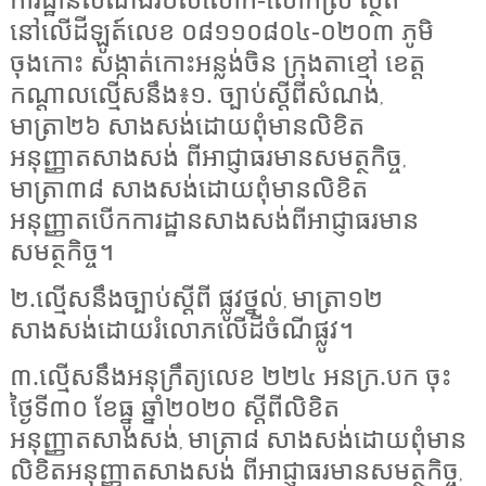
ការដ្ឋានសំណង់របស់លោក-លោកស្រី ស្ថិត
នៅលើដីឡូត៍លេខ ០៨១១០៨០៤-០២០៣ ភូមិ
ចុងកោះ សង្កាត់កោះអន្លង់ចិន ក្រុងតាខ្មៅ ខេត្ត
កណ្តាលល្មើសនឹង៖១. ច្បាប់ស្តីពីសំណង់
,
មាត្រា២៦ សាងសង់ដោយពុំមានលិខិត
អនុញ្ញាតសាងសង់ ពីអាជ្ញាធរមានសមត្ថកិច្ច
,
មាត្រា៣៨ សាងសង់ដោយពុំមានលិខិត
អនុញ្ញាតបើកការដ្ឋានសាងសង់ពីអាជ្ញាធរមាន
សមត្ថកិច្ច។
២.ល្មើសនឹងច្បាប់ស្តីពី ផ្លូវថ្នល់
មាត្រា១២
,
សាងសង់ដោយរំលោភលើដីចំណីផ្លូវ។
៣.ល្មើសនឹងអនុក្រឹត្យលេខ ២២៤ អនក្រ.បក ចុះ
ថ្ងៃទី៣០ ខែធ្នូ ឆ្នាំ២០២០ ស្តីពីលិខិត
អនុញ្ញាតសាងសង់
មាត្រា៨ សាងសង់ដោយពុំមាន
,
លិខិតអនុញ្ញាតសាងសង់ ពីអាជ្ញាធរមានសមត្ថកិច្ច
,