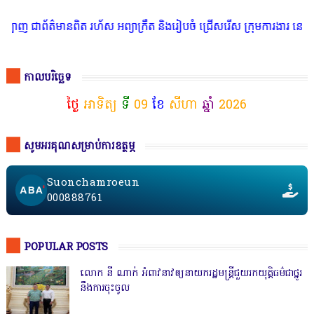
មានពិត រហ័ស អព្យាក្រឹត និងរៀបចំ ជ្រើសរើស ក្រុមការងារ នៅតាមបណ្តាលរា
កាលបរិច្ឆេទ
ថ្ងៃ
អាទិត្យ
ទី
09
ខែ
សីហា
ឆ្នាំ
2026
សូមអរគុណសម្រាប់ការឧត្ថម្ភ
Suonchamroeun
000888761
POPULAR POSTS
លោក នី ណាក់ អំពាវនាវឲ្យនាយករដ្ឋមន្ត្រីជួយរកយុត្តិធម៌ជាថ្នូរ
នឹងការចុះចូល