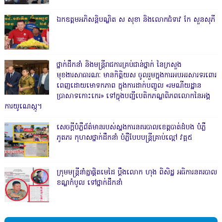
ឯកឧត្តមអភិសន្តិបណ្ឌិត ស សុខា និងលោកជំទាវ កែ សួនសុភី
ថ្នាក់ដឹកនាំ និងមន្ត្រីរាជការគ្រប់ជាន់ថ្នាក់ នៃក្រសួង
មុខងារសាធារណៈ មានកិត្តិយស ចូលរួមក្នុងការអបអរសារទរពោរ
ពេញដោយមោទកភាព ក្នុងការដាក់បញ្ចូល «រមណីយដ្ឋាន
ប្រាសាទកោះកេរ» ទៅក្នុងបញ្ជីបេតិកភណ្ឌពិភពលោកនៃអង្គ
ការយូណេស្កូ។
សេចក្តីបំភ្លឺព័ត៌មានរបស់ស្នងការនគរបាលខេត្តបាត់ដំបង បំភ្លឺ
ភូតភរ កុហសថ្នាក់ដឹកនាំ បំភ្លឺបែបបន្ត្រីគ្រាប់ល្ពៅ វគ្គ៥
ក្រុមមន្ត្រីនាំគ្នាផ្ដិតមេដៃ ប្ដឹងលោក ហុង ពិសិដ្ឋ អធិការនគរបាល
ខណ្ឌកំបូល ទៅថ្នាក់ដឹកនាំ