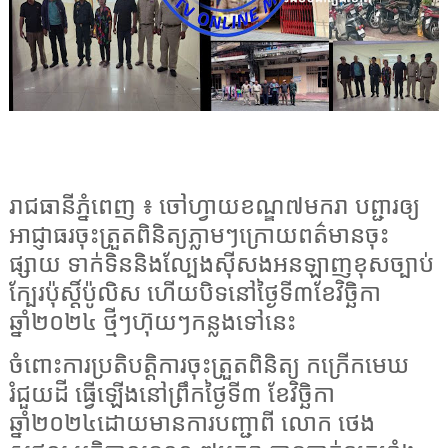
រាជធានីភ្នំពេញ ៖ ចៅហ្វាយខណ្ឌ៧មករា បព្ជារឲ្យ
អាជ្ញាធរចុះត្រួតពិនិត្យភ្លាមៗក្រោយពត៌មានចុះ
ផ្សាយ ទាក់ទិននិងល្បែងស៊ីសងអនឡាញខុសច្បាប់
ក្បែរប៉ុស្តិ៍ប៉ូលិស ហើយបិទនៅថ្ងៃទី៣ខែវិច្ឆិកា
ឆ្នាំ២០២៤ ថ្មីៗហ៊ុយៗកន្លងទៅនេះ
ចំពោះការប្រតិបត្តិការចុះត្រួតពិនិត្យ កក្រើកមេឃ
រំជួយដី ធ្វើឡើងនៅព្រឹកថ្ងៃទី៣ ខែវិច្ឆិកា
ឆ្នាំ២០២៤ដោយមានការបញ្ជាពី លោក ថេង