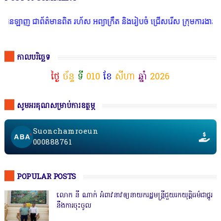
៌មានពិត រហ័ស អព្យាក្រឹត និងរៀបចំ ជ្រើសរើស ក្រុមការងារ នៅតាមបណ្តាលរ
កាលបរិច្ឆេទ
ថ្ងៃ
ច័ន្ទ
ទី
010
ខែ
សីហា
ឆ្នាំ
2026
សូមអរគុណសម្រាប់ការឧត្ថម្ភ
Suonchamroeun
000888761
POPULAR POSTS
លោក នី ណាក់ អំពាវនាវឲ្យនាយករដ្ឋមន្ត្រីជួយរកយុត្តិធម៌ជាថ្នូរ
នឹងការចុះចូល