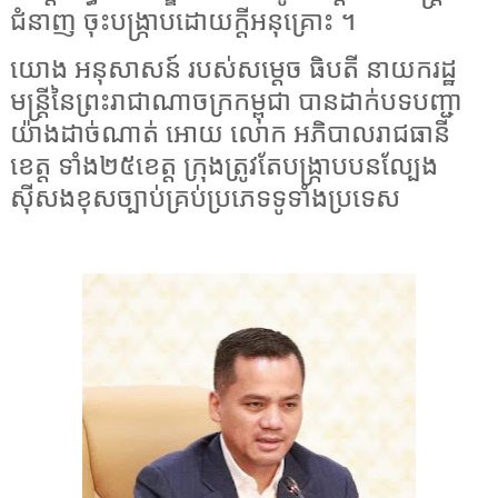
ជំនាញ ចុះបង្ក្រាបដោយក្តីអនុគ្រោះ ។
យោង អនុសាសន៍ របស់សម្តេច ធិបតី នាយករដ្ឋ
មន្ត្រីនៃព្រះរាជាណាចក្រកម្ពុជា បានដាក់បទបញ្ជា
យ៉ាងដាច់ណាត់ អោយ លោក អភិបាលរាជធានី
ខេត្ត ទាំង២៥ខេត្ត ក្រុងត្រូវតែបង្ក្រាបបនល្បែង
ស៊ីសងខុសច្បាប់គ្រប់ប្រភេទទូទាំងប្រទេស