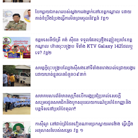
បែកធ្លាយឯកសាររបស់ស្នងការរងម្នាក់នៅខេត្តកណ្ដាល ដោយ
គាត់ខំប្រឹងប្រែងធ្វើការមិនព្រមចូលនិវត្តន៍ វគ្គ១
ឧត្តមសេនីយ៍ត្រី គង់ ស៊ីដន ទទួលផែនគ្រឿងញៀនប្រចាំខេត្ត
កណ្តាល ហ៊ានចុះបង្ក្រាប ទីតាំង KTV Galaxy 142ដែលឬ
ទេ? វគ្គ២
សមត្ថកិ្ចចុះបង្ក្រាបល្បែងស៊ីសងនៅទីតាំងតារាងបាល់ជ្រោយចង្វារ
ដោយឃាត់ខ្លួនបានចំនួន០៩នាក់
សមាគមសារព័ត៌មានសុក្រឹតបើកអង្គប្រជុំប្រគល់សេចក្តី
សម្រេចជូនសមាជិកនិងបូកសរុបរបាយការណ៍ប្រចាំខែកញ្ញានិង
បន្តទិសដៅប្រចាំខែតុលា!!
កាសុីណូ នៅជាប់ព្រំដែនវៀតណាមច្រកស្វាយអាង៉ោង ធ្វើហ្នឹង
អនុសាសន៍របស់សម្ដេច វគ្គ ១