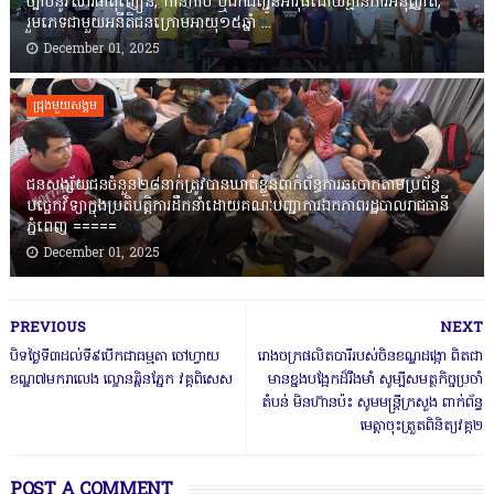
ច្បាប់នូវសារធាតុញៀន, កាន់កាប់ ឬដឹកជញ្ជូនអាវុធដោយគ្មានការអនុញ្ញាត,
រួមភេទជាមួយអនីតិជនក្រោមអាយុ១៥ឆ្នាំ ...
December 01, 2025
ជ្រុងមួយសង្គម
ជនសង្ស័យជនចំនួន២៨នាក់ត្រូវបានឃាត់ខ្លួនពាក់ព័ន្ធការឆបោកតាមប្រព័ន្ធ
បច្ចេកវិទ្យាក្នុងប្រតិបត្តិការដឹកនាំដោយគណៈបញ្ជាការឯកភាពរដ្ឋបាលរាជធានី
ភ្នំពេញ ‎=====
December 01, 2025
PREVIOUS
NEXT
បិទថ្ងៃទី៣ដល់ទី៩បើកជាធម្មតា ចៅហ្វាយ
រោងចក្រផលិតបារីរបស់ចិនខណ្ឌដង្កោ ពិតជា
ខណ្ឌ៧មករាលេង ល្ខោនឆ្ពិនភ្នែក វគ្គពិសេស
មានខ្នងបង្អែកដ៏រឹងមាំ សូម្បីសមត្ថកិច្ចប្រចាំ
តំបន់ មិនហ៊ានប៉ះ សូមមន្ត្រីក្រសួង ពាក់ព័ន្ធ
មេត្តាចុះត្រួតពិនិត្យវគ្គ២
POST A COMMENT