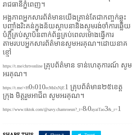
រាជធានីភ្នំពេញ។
អង្គភាពអ្នកសារព័ត៌មានយើងគ្រាន់តែជាកញ្ចក់ឆ្លុះ
បញ្ចាំងរិះគន់ក្នុងន័យស្ថាបនានិងសូមរង់ចាំការឆ្លើយ
បំភ្លឺគ្រប់ស្ថាប័នពាក់ព័ន្ធគ្រប់ពេលម៉ោងធ្វើការ
តាមរបបអ្នកសារព័ត៌មានសូមអរគុណ។ដោយនាគ
ខ្មៅ
គ្រុបព័ត៌មាន ទាន់ហេតុការណ៍ សូម
https://t.me/chrtvonline
អរគុណ។
0
010
1 គ្រុបព័ត៌មាន២៥ខេត្ត
https://t.me/+H
S
ecMsIxNjE
ក្រុង មិត្តរួមអាជីព សូមអរគុណ។
8
0
3
1
https://www.tiktok.com/@savy.chamroeun?_t=
r
ayaiTao
&_r=