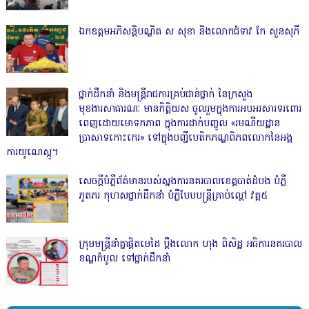
ឯកឧត្តមអភិសន្តិបណ្ឌិត ស សុខា និងលោកជំទាវ កែ សួនសុភី
ថ្នាក់ដឹកនាំ និងមន្ត្រីរាជការគ្រប់ជាន់ថ្នាក់ នៃក្រសួង
មុខងារសាធារណៈ មានកិត្តិយស ចូលរួមក្នុងការអបអរសារទរពោរ
ពេញដោយមោទកភាព ក្នុងការដាក់បញ្ចូល «រមណីយដ្ឋាន
ប្រាសាទកោះកេរ» ទៅក្នុងបញ្ជីបេតិកភណ្ឌពិភពលោកនៃអង្គ
ការយូណេស្កូ។
សេចក្តីបំភ្លឺព័ត៌មានរបស់ស្នងការនគរបាលខេត្តបាត់ដំបង បំភ្លឺ
ភូតភរ កុហសថ្នាក់ដឹកនាំ បំភ្លឺបែបបន្ត្រីគ្រាប់ល្ពៅ វគ្គ៥
ក្រុមមន្ត្រីនាំគ្នាផ្ដិតមេដៃ ប្ដឹងលោក ហុង ពិសិដ្ឋ អធិការនគរបាល
ខណ្ឌកំបូល ទៅថ្នាក់ដឹកនាំ