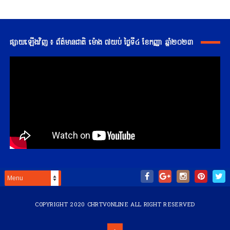
ផ្សាយឡើងវិញ ៖ ព័ត៌មានជាតិ ម៉ោង ៧យប់ ថ្ងៃទី៤ ខែកញ្ញា ឆ្នាំ២០២៣
COPYRIGHT 2020
CHRTVONLINE
ALL RIGHT RESERVED