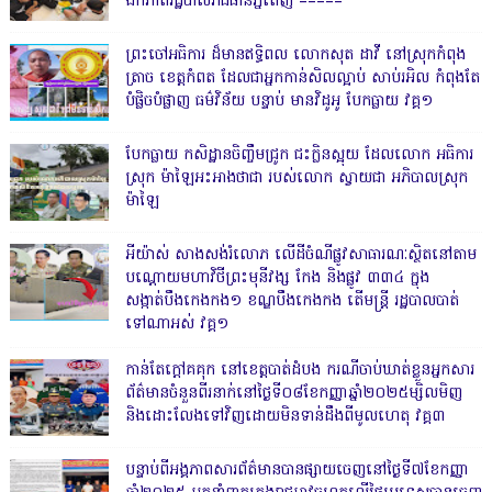
ឯកភាពរដ្ឋបាលរាជធានីភ្នំពេញ ‎=====
ព្រះចៅអធិការ ដ៏មានឥទ្ធិពល លោកសុត ដាវី នៅស្រុកកំពុង
ត្រាច ខេត្តកំពត ដែលជាអ្នកកាន់សិលល្អាប់ សាប់រអិល កំពុងតែ
បំផ្លិចបំផ្លាញ ធម៌វិន័យ បន្ទាប់ មានវិដូអូ បែកធ្លាយ វគ្គ១
បែកធ្លាយ កសិដ្ឋានចិញ្ចឹមជ្រូក ជះក្លិនស្អុយ ដែលលោក អធិការ
ស្រុក ម៉ាឡៃអះអាងថាជា របស់លោក ស្វាយជា អភិបាលស្រុក
ម៉ាឡៃ
អីយ៉ាស់ សាងសង់រំលោភ លើដីចំណីផ្លូវសាធារណៈស្ថិតនៅតាម
បណ្ដោយមហាវិថីព្រះមុនីវង្ស កែង និងផ្លូវ ៣៣៤ ក្នុង
សង្កាត់បឹងកេងកង១ ខណ្ឌបឹងកេងកង តើមន្ត្រី រដ្ឋបាលបាត់
ទៅណាអស់ វគ្គ១
កាន់តែក្តៅគគុក នៅខេត្តបាត់ដំបង ករណីចាប់ឃាត់ខ្លួនអ្នកសារ
ព័ត៌មានចំនួនពីរនាក់នៅថ្ងៃទី០៨ខែកញ្ញាឆ្នាំ២០២៥ម្សិលមិញ
និងដោះលែងទៅវិញដោយមិនទាន់ដឹងពីមូលហេតុ វគ្គ៣
បន្ទាប់ពីអង្គភាពសារព័ត៌មានបានផ្សាយចេញនៅថ្ងៃទី៧ខែកញ្ញា