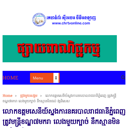
HOME
Home
>
ជ្រុងមួយសង្គម
>
លោកឧត្តមសេនីយ៍ស្នងការនគរបាលរាជធានីភ្នំពេញ ត្រូវមន្ត្រី
ខណ្ឌ៧មករា លេងមួយក្បាច់ នឹកស្មានមិនដល់ វគ្គពិសេស
លោកឧត្តមសេនីយ៍ស្នងការនគរបាលរាជធានីភ្នំពេញ
ត្រូវមន្ត្រីខណ្ឌ៧មករា លេងមួយក្បាច់ នឹកស្មានមិន