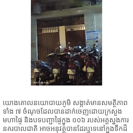
យោងគោលនយោបាយភូមិ សង្កាត់មានសមត្ថិភាព
ទាំង ៧ ចំណុចដែលបានដាក់ចេញដោយក្រសួង
មហាផ្ទៃ និងបទបញ្ជាផ្ទៃក្នុង ០០៦ របស់អគ្គស្នងការ
នគរបាលជាតិ អាចអនុវត្តបានដែរឬទេនៅក្នុងទឹកដី