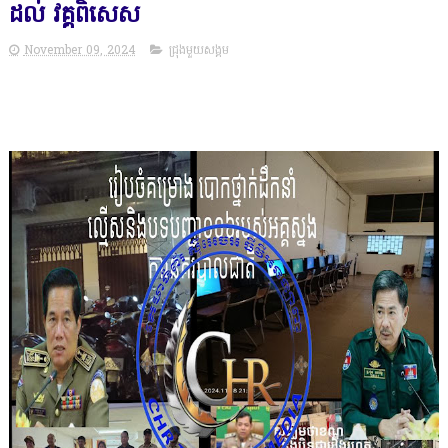
ដល់ វគ្គពិសេស
November 09, 2024
ជ្រុងមួយសង្គម