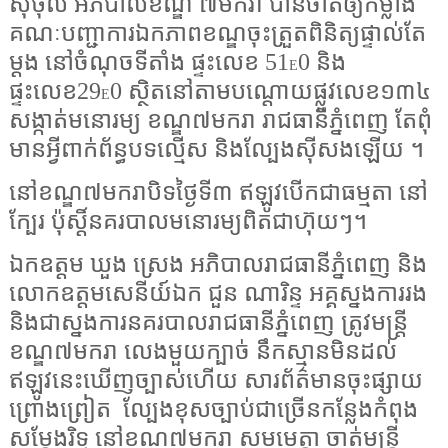
សុថុល អភិបាលខណ្ឌ ៧មករា បានចាត់ឲ្យកម្លាំង
គណៈបញ្ជាការឯកភាពខណ្ឌចុះត្រួតពិនិត្យផ្ទាល់តែ
ម្ដង នៅចំណុចទីតាំង ផ្ទះលេខ 51
0 និង
E
ផ្ទះលេខ29
0 ស្ថិតនៅតាមបណ្ដោយផ្លូវលេខ១៣៤
E
សង្កាត់មនោរម្យ ខណ្ឌ៧មករា រាជធានីភ្នំពេញ តែពុំ
មានអ្វីពាក់ព័ន្ធបទល្មើស និងល្បែងស៊ីសងឡើយ ។
នៅខណ្ឌ៧មករាបិទថ្ងៃទី៣ ឥឡូវបើកជាធម្មតា នៅ
ក្បែរ ប៉ុស្តិ៍នគរបាលមនោរម្យពិតជាហ៊ុយៗ។
ឯកឧត្តម ឃួង ស្រេង អភិបាលរាជធានីភ្នំពេញ និង
លោកឧត្តមសេនីយ៍ឯក ជួន ណារិន្ទ អគ្គស្នងការរង
និងជាស្នងការនគរបាលរាជធានីភ្នំពេញ ត្រូវមន្ត្រី
ខណ្ឌ៧មករា លេងមួយក្បាច់ នឹកស្មានមិនដល់
ឥឡូវនេះឃើញច្បាស់ហើយ សារព័ត៌មានចុះផ្សាយ
ព្រោងព្រៀត
ល្បែងខុសច្បាប់ជាច្រើនកន្លែងកំពុង
សម្តែងរិទ្ធ នៅខណ្ឌ៧មករា សូមមេត្តា ចាត់មន្ត្រី