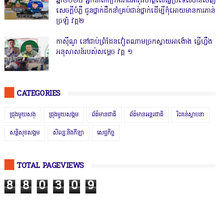
ឆ្នាំ២០២៥ អ្នកនាំពាក្យកងរាជអាវុធហត្ថលើផ្ទៃប្រទេសបានចេញ
សេចក្តីបំភ្លឺ ជូនថ្នាក់ដឹកនាំគ្រប់ជាន់ថ្នាក់ដើម្បីកុំអោយមានការភាន់
ច្រឡំ វគ្គ២
កាសុីណូ នៅជាប់ព្រំដែនវៀតណាមច្រកស្វាយអាង៉ោង ធ្វើហ្នឹង
អនុសាសន៍របស់សម្ដេច វគ្គ ១
CATEGORIES
ជ្រុងមួយសង្
ជ្រុងមួយសង្គម
ព័ត៌មានជាតិ
ព័ត៌មានអន្តរជាតិ
រិះគន់ស្ថាបនា
សន្តិសុខសង្គម
សិល្បៈនិងកីឡា
សេដ្ឋកិច្ច
TOTAL PAGEVIEWS
8
8
0
3
0
9