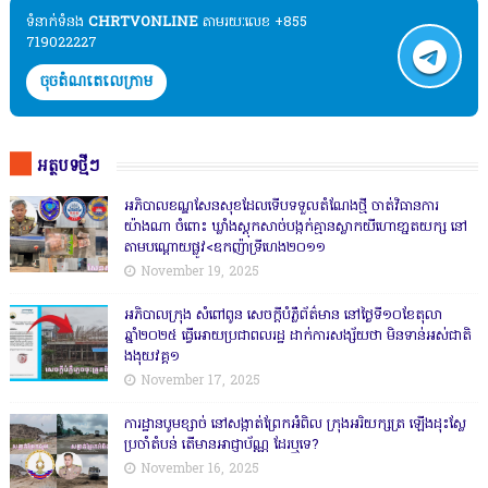
ទំនាក់ទំនង​​
CHRTVONLINE
តាមរយៈលេខ +855
719022227
ចុចតំណតេលេក្រាម
អត្ថបទថ្មីៗ
អភិបាលខណ្ឌសែនសុខដែលទើបទទួលតំណែងថ្មី ចាត់វិធានការ
យ៉ាងណា ចំពោះ ឃ្លាំងស្តុកសាច់បង្កក់គ្មានស្លាកយីហោខា្នតយក្ស នៅ
តាមបណ្តោយផ្លូវ<ឧកញ៉ាទ្រីហេង២០១១
November 19, 2025
អភិបាលក្រុង សំពៅពូន សេចក្តីបំភ្លឺព័ត៌មាន នៅថ្ងៃទី១០ខែតុលា
ឆ្នាំ២០២៥ ធ្វើអោយប្រជាពលរដ្ឋ ដាក់ការសង្ស័យថា មិនទាន់អស់ជាតិ
ងងុយវគ្គ១
November 17, 2025
ការដ្ឋានបូមខ្សាច់ នៅសង្កាត់ព្រែកអំពិល ក្រុងអរិយក្សត្រ ឡើងដុះស្លែ
ប្រចាំតំបន់ តើមានអាជ្ញាប័ណ្ណ ដែរឬទេ?
November 16, 2025