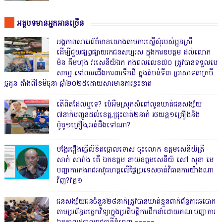
អត្ថបទមានអ្នកអានច្រើន
អង្គភាពសារេព័ត៌មានយោងតាមការស្នើសុំរបស់ប្អូនស្រី
ដើម្បីជួយផ្សព្វផ្សាយរកជនសប្បុរស ក្នុងការឧបត្ថម ដល់លោក
ម៉ន គឹមហុង វរសេនីយ៍ឯក កងពលលេខ៧០ ត្រូវបានទទួលបេ
សកម្ម ទៅឈរជើងការពារទឹកដី ក្នុងតំបន់ទី៣ ប្រាសាទតាក្របី
ថ្មដូន តាំងពីខែមិថុនា ឆ្នាំ២០២៥ដោយសារមានការខ្វះខាត
តើពិតដែលឬទេ? ប៉េអឹមស្រុកសំពៅលូនឃាត់ជនសង្ស័យ
៧នាក់បញ្ជូនដល់ខេត្ត,ជ្រុះបាត់២នាក់ រថយន្ត១គ្រឿងនិង
ម៉ូតូ១គ្រឿង,អត់ដឹងទៅណា?
បង្វែររឿងធ្វើលិខិតថ្កោលទោស ចុះលោក ឧត្តមសេនីយ៍ត្រី
សាក់ សារាំង តើ ឯកឧត្តម នាយឧត្តមសេនីយ៍ សៅ សុខា មេ
បញ្ជាការកងរាជអាវុធហត្ថលើផ្ទៃប្រទេសចាត់វិធានការយ៉ាងណា
វិញ?វគ្គ១
ជនសង្ស័យជនចំនួន២៨នាក់ត្រូវបានឃាត់ខ្លួនពាក់ព័ន្ធការឆបោក
តាមប្រព័ន្ធបច្ចេកវិទ្យាក្នុងប្រតិបត្តិការដឹកនាំដោយគណៈបញ្ជាការ