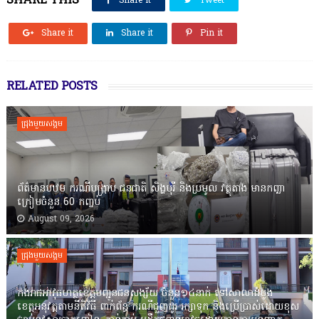
SHARE THIS
Share it
Tweet
Share it
Share it
Pin it
RELATED POSTS
ជ្រុងមួយសង្គម
ព័ត៌មានបឋម ករណីបង្ក្រាប ជនជាតិ សិង្ហបុរី និងប្រមូល វត្ថុតាង មានកញ្ឆា
ក្រៀមចំនួន 60 កញ្ចប់
August 09, 2026
ជ្រុងមួយសង្គម
កងរាជឣាវុធហត្ថខេត្តបញ្ជូនជនសង្ស័យ ចំនួន១៤នាក់ ទៅសាលាដំបូង
ខេត្តឣនុវត្តតាមនីតិវិធី ពាក់ព័ន្ធ ករណីជួញដូរ រក្សាទុក និងប្រើប្រាស់ដោយខុស