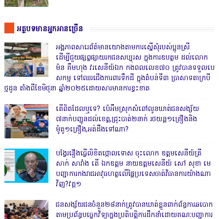
អត្ថបទមានអ្នកអានច្រើន
អង្គភាពសារេព័ត៌មានយោងតាមការស្នើសុំរបស់ប្អូនស្រី
ដើម្បីជួយផ្សព្វផ្សាយរកជនសប្បុរស ក្នុងការឧបត្ថម ដល់លោក
ម៉ន គឹមហុង វរសេនីយ៍ឯក កងពលលេខ៧០ ត្រូវបានទទួលបេ
សកម្ម ទៅឈរជើងការពារទឹកដី ក្នុងតំបន់ទី៣ ប្រាសាទតាក្របី
ថ្មដូន តាំងពីខែមិថុនា ឆ្នាំ២០២៥ដោយសារមានការខ្វះខាត
តើពិតដែលឬទេ? ប៉េអឹមស្រុកសំពៅលូនឃាត់ជនសង្ស័យ
៧នាក់បញ្ជូនដល់ខេត្ត,ជ្រុះបាត់២នាក់ រថយន្ត១គ្រឿងនិង
ម៉ូតូ១គ្រឿង,អត់ដឹងទៅណា?
បង្វែររឿងធ្វើលិខិតថ្កោលទោស ចុះលោក ឧត្តមសេនីយ៍ត្រី
សាក់ សារាំង តើ ឯកឧត្តម នាយឧត្តមសេនីយ៍ សៅ សុខា មេ
បញ្ជាការកងរាជអាវុធហត្ថលើផ្ទៃប្រទេសចាត់វិធានការយ៉ាងណា
វិញ?វគ្គ១
ជនសង្ស័យជនចំនួន២៨នាក់ត្រូវបានឃាត់ខ្លួនពាក់ព័ន្ធការឆបោក
តាមប្រព័ន្ធបច្ចេកវិទ្យាក្នុងប្រតិបត្តិការដឹកនាំដោយគណៈបញ្ជាការ