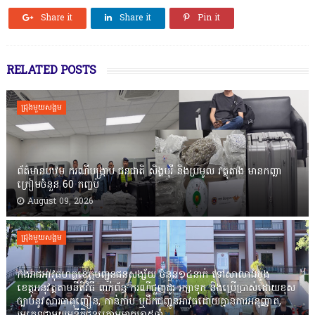
Share it
Share it
Pin it
RELATED POSTS
ជ្រុងមួយសង្គម
ព័ត៌មានបឋម ករណីបង្ក្រាប ជនជាតិ សិង្ហបុរី និងប្រមូល វត្ថុតាង មានកញ្ឆា
ក្រៀមចំនួន 60 កញ្ចប់
August 09, 2026
ជ្រុងមួយសង្គម
កងរាជឣាវុធហត្ថខេត្តបញ្ជូនជនសង្ស័យ ចំនួន១៤នាក់ ទៅសាលាដំបូង
ខេត្តឣនុវត្តតាមនីតិវិធី ពាក់ព័ន្ធ ករណីជួញដូរ រក្សាទុក និងប្រើប្រាស់ដោយខុស
ច្បាប់នូវសារធាតុញៀន, កាន់កាប់ ឬដឹកជញ្ជូនអាវុធដោយគ្មានការអនុញ្ញាត,