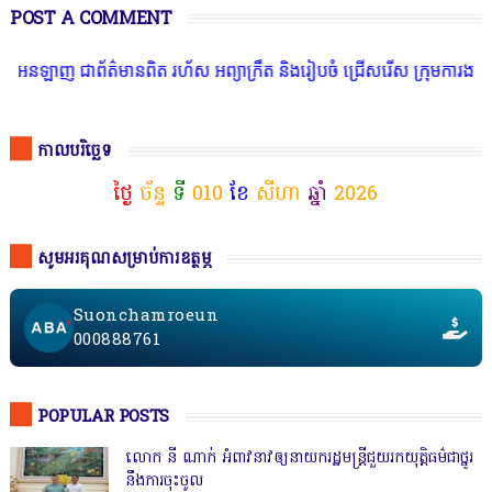
POST A COMMENT
នឡាញ ជាព័ត៌មានពិត រហ័ស អព្យាក្រឹត និងរៀបចំ ជ្រើសរើស ក្រុមការងារ នៅ
កាលបរិច្ឆេទ
ថ្ងៃ
ច័ន្ទ
ទី
010
ខែ
សីហា
ឆ្នាំ
2026
សូមអរគុណសម្រាប់ការឧត្ថម្ភ
Suonchamroeun
000888761
POPULAR POSTS
លោក នី ណាក់ អំពាវនាវឲ្យនាយករដ្ឋមន្ត្រីជួយរកយុត្តិធម៌ជាថ្នូរ
នឹងការចុះចូល