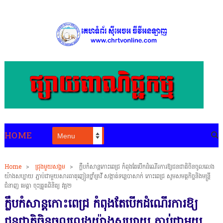
HOME
Home
>
ជ្រុងមួយសង្គម
>
ក្លឹបកំសាន្តកោះពេជ្រ កំពុងតែបើកដំណើរការឱ្យជនជាតិចិនចូលលេង
យ៉ាងសប្បាយ ភ្ជាប់ជាមួយសារធាតុញៀនថ្នាំគ្រវី សង្កាត់ទន្លេបាសាក់ កោះពេជ្រ សូមសមត្ថកិច្ចនិងមន្ត្រី
ជំនាញ មេត្តា ចុះត្រួតពិនិត្យ វគ្គ២
ក្លឹបកំសាន្តកោះពេជ្រ កំពុងតែបើកដំណើរការឱ្យ
ជនជាតិចិនចូលលេងយ៉ាងសប្បាយ ភ្ជាប់ជាមួយ