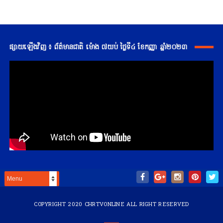
ផ្សាយឡើងវិញ ៖ ព័ត៌មានជាតិ ម៉ោង ៧យប់ ថ្ងៃទី៤ ខែកញ្ញា ឆ្នាំ២០២៣
COPYRIGHT 2020
CHRTVONLINE
ALL RIGHT RESERVED