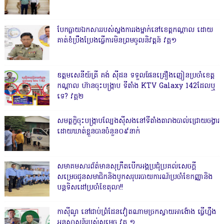
បែកធ្លាយឯកសាររបស់ស្នងការរងម្នាក់នៅខេត្តកណ្ដាល ដោយ
គាត់ខំប្រឹងប្រែងធ្វើការមិនព្រមចូលនិវត្តន៍ វគ្គ១
ឧត្តមសេនីយ៍ត្រី គង់ ស៊ីដន ទទួលផែនគ្រឿងញៀនប្រចាំខេត្ត
កណ្តាល ហ៊ានចុះបង្ក្រាប ទីតាំង KTV Galaxy 142ដែលឬ
ទេ? វគ្គ២
សមត្ថកិ្ចចុះបង្ក្រាបល្បែងស៊ីសងនៅទីតាំងតារាងបាល់ជ្រោយចង្វារ
ដោយឃាត់ខ្លួនបានចំនួន០៩នាក់
សមាគមសារព័ត៌មានសុក្រឹតបើកអង្គប្រជុំប្រគល់សេចក្តី
សម្រេចជូនសមាជិកនិងបូកសរុបរបាយការណ៍ប្រចាំខែកញ្ញានិង
បន្តទិសដៅប្រចាំខែតុលា!!
កាសុីណូ នៅជាប់ព្រំដែនវៀតណាមច្រកស្វាយអាង៉ោង ធ្វើហ្នឹង
អនុសាសន៍របស់សម្ដេច វគ្គ ១