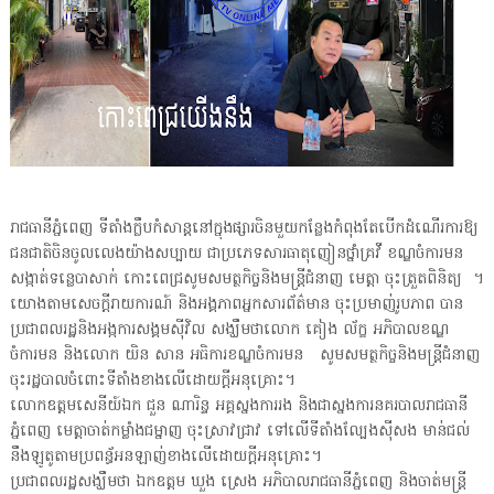
រាជធានីភ្នំពេញ ទីតាំងក្លឹបកំសាន្តនៅក្នុងផ្សារចិនមួយកន្លែងកំពុងតែបើកដំណើរការឱ្យ
ជនជាតិចិនចូលលេងយ៉ាងសប្បាយ ជាប្រភេទសារធាតុញៀនថ្នាំគ្រវី ខណ្ឌចំការមន
សង្កាត់ទន្លេបាសាក់ កោះពេជ្រសូមសមត្ថកិច្ចនិងមន្ត្រីជំនាញ មេត្តា ចុះត្រួតពិនិត្យ ។
យោងតាមសេចក្តីរាយការណ៍ និងអង្គភាពអ្នកសារព័ត៌មាន ចុះប្រមាញ់រូបភាព បាន
ប្រជាពលរដ្ឋនិងអង្កការសង្គមស៊ីវិល សង្ឃឹមថាលោក គៀង ល័ក្ខ អភិបាលខណ្ឌ
ចំការមន និងលោក យិន សាន អធិការខណ្ឌចំការមន សូមសមត្ថកិច្ចនិងមន្ត្រីជំនាញ
ចុះរដ្ឋបាលចំពោះទីតាំងខាងលើដោយក្តីអនុគ្រោះ។
លោកឧត្តមសេនីយ៍ឯក ជួន ណារិន្ទ អគ្គស្នងការរង និងជាស្នងការនគរបាលរាជធានី
ភ្នំពេញ មេត្តាចាត់កម្លាំងជម្នាញ ចុះស្រាវជ្រាវ ទៅលើទីតាំងល្បែងស៊ីសង មាន់ជល់
នឹងឡូតូតាមប្រពន្ធ័អនឡាញ់ខាងលើដោយក្តីអនុគ្រោះ។
ប្រជាពលរដ្ឋសង្ឃឹមថា ឯកឧត្តម ឃួង ស្រេង អភិបាលរាជធានីភ្នំពេញ និងចាត់មន្ត្រី