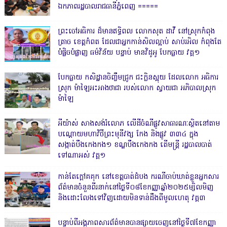
ឯកភាពរដ្ឋបាលរាជធានីភ្នំពេញ ‎=====
ព្រះចៅអធិការ ដ៏មានឥទ្ធិពល លោកសុត ដាវី នៅស្រុកកំពុង
ត្រាច ខេត្តកំពត ដែលជាអ្នកកាន់សិលល្អាប់ សាប់រអិល កំពុងតែ
បំផ្លិចបំផ្លាញ ធម៌វិន័យ បន្ទាប់ មានវិដូអូ បែកធ្លាយ វគ្គ១
បែកធ្លាយ កសិដ្ឋានចិញ្ចឹមជ្រូក ជះក្លិនស្អុយ ដែលលោក អធិការ
ស្រុក ម៉ាឡៃអះអាងថាជា របស់លោក ស្វាយជា អភិបាលស្រុក
ម៉ាឡៃ
អីយ៉ាស់ សាងសង់រំលោភ លើដីចំណីផ្លូវសាធារណៈស្ថិតនៅតាម
បណ្ដោយមហាវិថីព្រះមុនីវង្ស កែង និងផ្លូវ ៣៣៤ ក្នុង
សង្កាត់បឹងកេងកង១ ខណ្ឌបឹងកេងកង តើមន្ត្រី រដ្ឋបាលបាត់
ទៅណាអស់ វគ្គ១
កាន់តែក្តៅគគុក នៅខេត្តបាត់ដំបង ករណីចាប់ឃាត់ខ្លួនអ្នកសារ
ព័ត៌មានចំនួនពីរនាក់នៅថ្ងៃទី០៨ខែកញ្ញាឆ្នាំ២០២៥ម្សិលមិញ
និងដោះលែងទៅវិញដោយមិនទាន់ដឹងពីមូលហេតុ វគ្គ៣
បន្ទាប់ពីអង្គភាពសារព័ត៌មានបានផ្សាយចេញនៅថ្ងៃទី៧ខែកញ្ញា