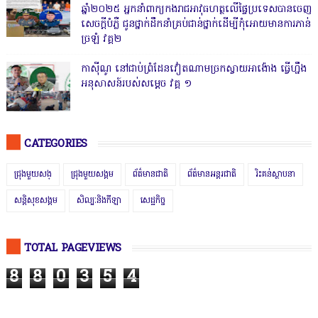
ឆ្នាំ២០២៥ អ្នកនាំពាក្យកងរាជអាវុធហត្ថលើផ្ទៃប្រទេសបានចេញ
សេចក្តីបំភ្លឺ ជូនថ្នាក់ដឹកនាំគ្រប់ជាន់ថ្នាក់ដើម្បីកុំអោយមានការភាន់
ច្រឡំ វគ្គ២
កាសុីណូ នៅជាប់ព្រំដែនវៀតណាមច្រកស្វាយអាង៉ោង ធ្វើហ្នឹង
អនុសាសន៍របស់សម្ដេច វគ្គ ១
CATEGORIES
ជ្រុងមួយសង្
ជ្រុងមួយសង្គម
ព័ត៌មានជាតិ
ព័ត៌មានអន្តរជាតិ
រិះគន់ស្ថាបនា
សន្តិសុខសង្គម
សិល្បៈនិងកីឡា
សេដ្ឋកិច្ច
TOTAL PAGEVIEWS
8
8
0
3
5
4