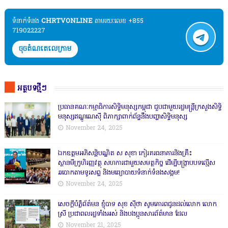
ទំនាក់ទំនង​​
CHRTVONLINE
តាមរយៈលេខ +855
719022227
ចុចតំណតេលេក្រាម
អត្ថបទថ្មីៗ
ប្រធានគណៈកម្មាធិការសិទ្ធិមនុស្សកម្ពុជា ជួបជាមួយរដ្ឋមន្ត្រីក្រសួងសិទ្ធិ
មនុស្សឥណ្ឌូណេស៊ី ពិភាក្សាពាក់ព័ន្ធនឹងបញ្ហាសិទ្ធិមនុស្ស
November 24, 2025
ឯកឧត្តមអភិសន្តិបណ្ឌិត ស សុខា កៀរគរធនាគារនិងគ្រឹះ
ស្ថានមីក្រូហិរញ្ញវត្ថុ សហការជាមួយសមត្ថកិច្ច ដើម្បីបង្ក្រាបបទល្មើស
ឆបោកតាមទូរសព្ទ និងមធ្យោបាយទំនាក់ទំនងសង្គម!
November 24, 2025
សេចក្តីបំភ្លឺព័ត៌មន ខ្ញុំបាទ សុខ សុីថា សូមគោរពជូនដល់លោក លោក
ស្រី ប្រជាពលរដ្ឋទាំងអស់ និងបងប្អូនសារព័ត៌មាន ដែល
November 21, 2025