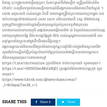
ជំនាញ ចុះបង្ក្រាបដោយក្តីអនុគ្រោះ ចំពោះម្ចាស់ទីតាំងល្បីថា មន្ត្រីប្រចាំតំបន់មិន
ហ៊ានប៉ះ បានត្រឹមទទួលតែសេចក្តីរាយការណ៍ពីអង្គភាពសារព័ត៌មានហើយក៏ស្ងាត់ ។
យោង អនុសាសន៍ របស់សម្តេច ធិបតី នាយករដ្ឋមន្ត្រីនៃព្រះរាជាណាចក្រកម្ពុជា បាន
ដាក់បទបញ្ជាយ៉ាងដាច់ណាត់ អោយ លោក អភិបាលរាជធានី ខេត្ត ទាំង២៥ខេត្ត
ក្រុងត្រូវតែបង្ក្រាបបនល្បែងស៊ីសងខុសច្បាប់គ្រប់ប្រភេទទូទាំងប្រទេស
យោងគោលនយោបាយភូមិ សង្កាត់មានសមត្ថិភាពទាំង ៧ ចំណុចដែលបានដាក់ចេញ
ដោយក្រសួងមហាផ្ទៃ និងបទបញ្ជាផ្ទៃក្នុង 00៦ របស់អគ្គស្នងការនគរបាលជាតិ អាច
អនុវត្តបានដែរឬទេនៅក្នុងទឹកដីរាជធានីភ្នំពេញ។
អង្គភាពអ្នកសារព័ត៌មានយើងគ្រាន់តែជាកញ្ចក់ឆ្លុះបញ្ចាំងរិះគន់ក្នុងន័យស្ថាបនានិង
សូមរង់ចាំការឆ្លើយបំភ្លឺគ្រប់ស្ថាប័នពាក់ព័ន្ធគ្រប់ពេលម៉ោងធ្វើការតាមរបបអ្នកសារ
ព័ត៌មានសូមអរគុណ។ដោយនាគខ្មៅ
https://t.me/chrtvonline គ្រុបព័ត៌មាន ទាន់ហេតុការណ៍ សូមអរគុណ។
https://t.me/+H0S010ecMsIxNjE1 គ្រុបផ្តល់ព័ត៌មាន២៥ខេត្តក្រុង សូម
អរគុណ។
https://www.tiktok.com/@savy.chamroeun?
_t=8r0ayaiTao3&_r=1
SHARE THIS
Share it
Tweet