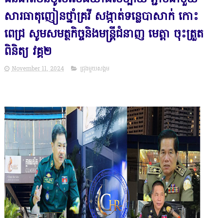
សារធាតុញៀនថ្នាំគ្រវី សង្កាត់ទន្លេបាសាក់ កោះ
ពេជ្រ សូមសមត្ថកិច្ចនិងមន្ត្រីជំនាញ មេត្តា ចុះត្រួត
ពិនិត្យ វគ្គ២
November 11, 2024
ជ្រុងមួយសង្គម