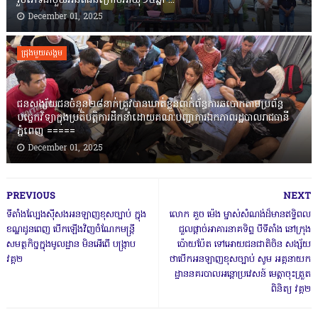
រួមភេទជាមួយអនីតិជនក្រោមអាយុ១៥ឆ្នាំ ...
December 01, 2025
ជ្រុងមួយសង្គម
ជនសង្ស័យជនចំនួន២៨នាក់ត្រូវបានឃាត់ខ្លួនពាក់ព័ន្ធការឆបោកតាមប្រព័ន្ធ
បច្ចេកវិទ្យាក្នុងប្រតិបត្តិការដឹកនាំដោយគណៈបញ្ជាការឯកភាពរដ្ឋបាលរាជធានី
ភ្នំពេញ ‎=====
December 01, 2025
PREVIOUS
NEXT
ទីតាំងល្បែងស៊ីសងអនឡាញខុសច្បាប់ ក្នុង
លោក គួច ម៉េង ម្ចាស់សំណង់ដ៏មានឥទ្ធិពល
ខណ្ឌដូនពេញ បើកឡើងវិញចំណែកមន្ត្រី
ជួលផ្តាច់អាគារនាគទិព្ទ បីទីតាំង នៅក្រុង
សមត្ថកិច្ចក្នុងមូលដ្ឋាន មិនអើពើ បង្ក្រាប
ប៉ោយប៉ែត ទៅអោយជនជាតិចិន សង្ស័យ
វគ្គ២
ថាបើកអនឡាញខុសច្បាប់ សូម អគ្គនាយក
ដ្ឋាននគរបាលអន្តោប្រវេសន៍ មេត្តាចុះត្រួត
ពិនិត្យ វគ្គ២