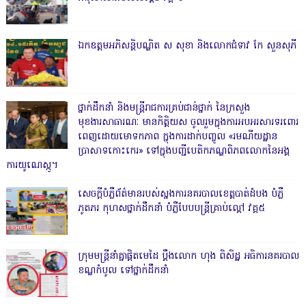
ឯកឧត្តមអភិសន្តិបណ្ឌិត ស សុខា និងលោកជំទាវ កែ សួនសុភី
ថ្នាក់ដឹកនាំ និងមន្ត្រីរាជការគ្រប់ជាន់ថ្នាក់ នៃក្រសួង
មុខងារសាធារណៈ មានកិត្តិយស ចូលរួមក្នុងការអបអរសារទរពោរ
ពេញដោយមោទកភាព ក្នុងការដាក់បញ្ចូល «រមណីយដ្ឋាន
ប្រាសាទកោះកេរ» ទៅក្នុងបញ្ជីបេតិកភណ្ឌពិភពលោកនៃអង្គ
ការយូណេស្កូ។
សេចក្តីបំភ្លឺព័ត៌មានរបស់ស្នងការនគរបាលខេត្តបាត់ដំបង បំភ្លឺ
ភូតភរ កុហសថ្នាក់ដឹកនាំ បំភ្លឺបែបបន្ត្រីគ្រាប់ល្ពៅ វគ្គ៥
ក្រុមមន្ត្រីនាំគ្នាផ្ដិតមេដៃ ប្ដឹងលោក ហុង ពិសិដ្ឋ អធិការនគរបាល
ខណ្ឌកំបូល ទៅថ្នាក់ដឹកនាំ