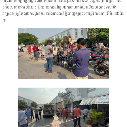
ចំណែកសមត្ថកិច្ចខណ្ឌពោធិ៍សែនជ័យ ក៏បានចុះទៅកាន់ទីនោះធ្វើការស្រាវជ្រាវ អំពី
ដើមហេតុខាងលើនោះ និងរាយការណ៍ជូននគរបាលការិយាល័យបច្ចេកទេសនិង
វិទ្យាសាស្ត្រនៃស្នងការដ្ឋាននគរបាលរាជធានីភ្នំពេញឲ្យចុះទៅធ្វើកោសល្យវិច័យផងដែរ
៕