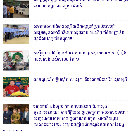
សមត្ថកិ្ចចុះបង្ក្រាបល្បែងស៊ីសងនៅទីតាំងតារាងបាល់ជ្រោយចង្វារ
ដោយឃាត់ខ្លួនបានចំនួន០៩នាក់
សមាគមសារព័ត៌មានសុក្រឹតបើកអង្គប្រជុំប្រគល់សេចក្តី
សម្រេចជូនសមាជិកនិងបូកសរុបរបាយការណ៍ប្រចាំខែកញ្ញានិង
បន្តទិសដៅប្រចាំខែតុលា!!
កាសុីណូ នៅជាប់ព្រំដែនវៀតណាមច្រកស្វាយអាង៉ោង ធ្វើហ្នឹង
អនុសាសន៍របស់សម្ដេច វគ្គ ១
ឯកឧត្តមអភិសន្តិបណ្ឌិត ស សុខា និងលោកជំទាវ កែ សួនសុភី
ថ្នាក់ដឹកនាំ និងមន្ត្រីរាជការគ្រប់ជាន់ថ្នាក់ នៃក្រសួង
មុខងារសាធារណៈ មានកិត្តិយស ចូលរួមក្នុងការអបអរសារទរពោរ
ពេញដោយមោទកភាព ក្នុងការដាក់បញ្ចូល «រមណីយដ្ឋាន
ប្រាសាទកោះកេរ» ទៅក្នុងបញ្ជីបេតិកភណ្ឌពិភពលោកនៃអង្គ