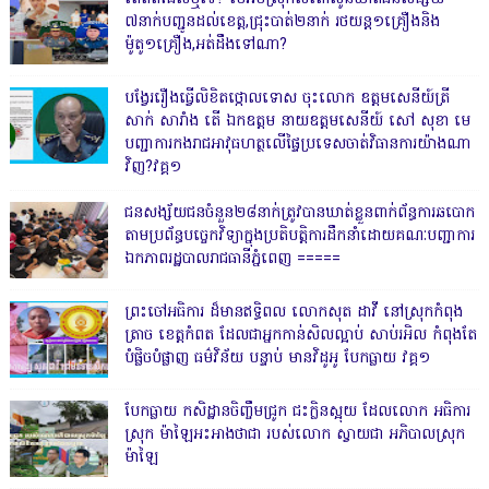
៧នាក់បញ្ជូនដល់ខេត្ត,ជ្រុះបាត់២នាក់ រថយន្ត១គ្រឿងនិង
ម៉ូតូ១គ្រឿង,អត់ដឹងទៅណា?
បង្វែររឿងធ្វើលិខិតថ្កោលទោស ចុះលោក ឧត្តមសេនីយ៍ត្រី
សាក់ សារាំង តើ ឯកឧត្តម នាយឧត្តមសេនីយ៍ សៅ សុខា មេ
បញ្ជាការកងរាជអាវុធហត្ថលើផ្ទៃប្រទេសចាត់វិធានការយ៉ាងណា
វិញ?វគ្គ១
ជនសង្ស័យជនចំនួន២៨នាក់ត្រូវបានឃាត់ខ្លួនពាក់ព័ន្ធការឆបោក
តាមប្រព័ន្ធបច្ចេកវិទ្យាក្នុងប្រតិបត្តិការដឹកនាំដោយគណៈបញ្ជាការ
ឯកភាពរដ្ឋបាលរាជធានីភ្នំពេញ ‎=====
ព្រះចៅអធិការ ដ៏មានឥទ្ធិពល លោកសុត ដាវី នៅស្រុកកំពុង
ត្រាច ខេត្តកំពត ដែលជាអ្នកកាន់សិលល្អាប់ សាប់រអិល កំពុងតែ
បំផ្លិចបំផ្លាញ ធម៌វិន័យ បន្ទាប់ មានវិដូអូ បែកធ្លាយ វគ្គ១
បែកធ្លាយ កសិដ្ឋានចិញ្ចឹមជ្រូក ជះក្លិនស្អុយ ដែលលោក អធិការ
ស្រុក ម៉ាឡៃអះអាងថាជា របស់លោក ស្វាយជា អភិបាលស្រុក
ម៉ាឡៃ