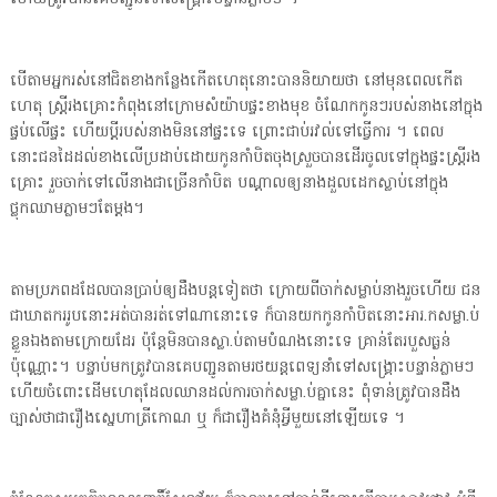
បើតាមអ្នករស់នៅជិតខាងកន្លែងកើតហេតុនោះបាននិយាយថា នៅមុនពេលកើត
ហេតុ ស្ត្រីរងគ្រោះកំពុងនៅក្រោមសំយ៉ាបផ្ទះខាងមុខ ចំណែកកូនៗរបស់នាងនៅក្នុង
ផ្ទប់លើផ្ទះ ហើយប្ដីរបស់នាងមិននៅផ្ទះទេ ព្រោះជាប់រវល់ទៅធ្វើការ ។ ពេល
នោះជនដៃដល់ខាងលើប្រដាប់ដោយកូនកាំបិតចុងស្រួចបានដើរចូលទៅក្នុងផ្ទះស្ត្រីរង
គ្រោះ រួចចាក់ទៅលើនាងជាច្រើនកាំបិត បណ្ដាលឲ្យនាងដួលដេកស្លាប់នៅក្នុង
ថ្លុកឈាមភ្លាមៗតែម្ដង។
តាមប្រភពដដែលបានប្រាប់ឲ្យដឹងបន្តទៀតថា ក្រោយពីចាក់សម្លាប់នាងរួចហើយ ជន
ជាឃាតកររូបនោះអត់បានរត់ទៅណានោះទេ ក៏បានយកកូនកាំបិតនោះអារ.កសម្លា.ប់
ខ្លួនឯងតាមក្រោយដែរ ប៉ុន្តែមិនបានស្លា.ប់តាមបំណងនោះទេ គ្រាន់តែរបួសធ្ងន់
ប៉ុណ្ណោះ។ បន្ទាប់មកត្រូវបានគេបញ្ជូនតាមរថយន្តពេទ្យនាំទៅសង្គ្រោះបន្ទាន់ភ្លាមៗ
ហើយចំពោះដើមហេតុដែលឈានដល់ការចាក់សម្លា.ប់គ្នានេះ ពុំទាន់ត្រូវបានដឹង
ច្បាស់ថាជារឿងស្នេហាត្រីកោណ ឬ ក៏ជារឿងគំនុំអ្វីមួយនៅឡើយទេ ។