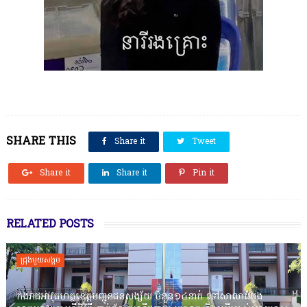
SHARE THIS
Share it
Tweet
Share it
Share it
Pin it
RELATED POSTS
ជ្រុងមួយសង្គម
កងរាជឣាវុធហត្ថខេត្តបញ្ជូនជនសង្ស័យ ចំនួន១៤នាក់ ទៅសាលាដំបូង