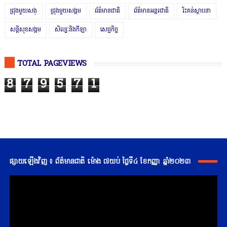
ជ្រុងមួយសង្
ជ្រុងមួយសង្គម
ព័ត៌មានជាតិ
ព័ត៌មានអន្តរជាតិ
រិះគន់ស្ថាបនា
សន្តិសុខសង្គម
សិល្បៈនិងកីឡា
សេដ្ឋកិច្ច
TOTAL PAGEVIEWS
8
7
9
5
7
1
ផ្សាយឡើងវិញ ៖ ព័ត៌មានជាតិ ម៉ោង ៧យប់ ថ្ងៃទី៤ ខែកញ្ញា ឆ្នាំ២០២៣