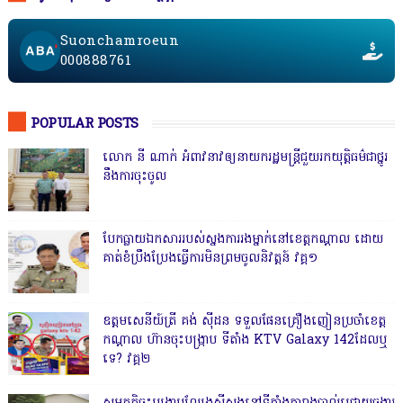
Suonchamroeun
000888761
POPULAR POSTS
លោក នី ណាក់ អំពាវនាវឲ្យនាយករដ្ឋមន្ត្រីជួយរកយុត្តិធម៌ជាថ្នូរ
នឹងការចុះចូល
បែកធ្លាយឯកសាររបស់ស្នងការរងម្នាក់នៅខេត្តកណ្ដាល ដោយ
គាត់ខំប្រឹងប្រែងធ្វើការមិនព្រមចូលនិវត្តន៍ វគ្គ១
ឧត្តមសេនីយ៍ត្រី គង់ ស៊ីដន ទទួលផែនគ្រឿងញៀនប្រចាំខេត្ត
កណ្តាល ហ៊ានចុះបង្ក្រាប ទីតាំង KTV Galaxy 142ដែលឬ
ទេ? វគ្គ២