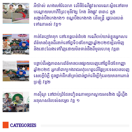
អីយ៉ាស់ សាងសង់រំលោភ លើដីចំណីផ្លូវសាធារណៈស្ថិតនៅតាម
បណ្ដោយមហាវិថីព្រះមុនីវង្ស កែង និងផ្លូវ ៣៣៤ ក្នុង
សង្កាត់បឹងកេងកង១ ខណ្ឌបឹងកេងកង តើមន្ត្រី រដ្ឋបាលបាត់
ទៅណាអស់ វគ្គ១
កាន់តែក្តៅគគុក នៅខេត្តបាត់ដំបង ករណីចាប់ឃាត់ខ្លួនអ្នកសារ
ព័ត៌មានចំនួនពីរនាក់នៅថ្ងៃទី០៨ខែកញ្ញាឆ្នាំ២០២៥ម្សិលមិញ
និងដោះលែងទៅវិញដោយមិនទាន់ដឹងពីមូលហេតុ វគ្គ៣
បន្ទាប់ពីអង្គភាពសារព័ត៌មានបានផ្សាយចេញនៅថ្ងៃទី៧ខែកញ្ញា
ឆ្នាំ២០២៥ អ្នកនាំពាក្យកងរាជអាវុធហត្ថលើផ្ទៃប្រទេសបានចេញ
សេចក្តីបំភ្លឺ ជូនថ្នាក់ដឹកនាំគ្រប់ជាន់ថ្នាក់ដើម្បីកុំអោយមានការភាន់
ច្រឡំ វគ្គ២
កាសុីណូ នៅជាប់ព្រំដែនវៀតណាមច្រកស្វាយអាង៉ោង ធ្វើហ្នឹង
អនុសាសន៍របស់សម្ដេច វគ្គ ១
CATEGORIES