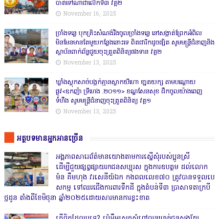
បាត់ទៅណាជាលើកទី៣ វគ្គ២
November 16, 2025
ច្រាំងទន្លេ បុកគ្រិះសំណង់រឹងចូលច្រាំងទន្លេ នៅសង្កាត់ព្រែកអំពិល
មិនមែនមានតែមួយកន្លែងនោះទេ ពិតជារីកដូចផ្សិត សូមមន្ត្រីជំនាញនិង
ស្ថាប័នពាក់ព័ន្ធជួយចុះត្រួតពិនិត្យផងទាន វគ្គ២
November 13, 2025
ឃ្លាំងស្តុកសាច់បង្កក់គ្មានស្លាកយីហោ ខា្នតយក្ស តាមបណ្តោយ
ផ្លូវ<ឧកញ៉ា ទ្រីហេង .២០១១> ខណ្ឌសែនសុខ ដឹកចូលយ៉ាងពេញ
ទំហឹង សូមមន្ត្រីជំនាញចុះត្រួតពិនិត្យ វគ្គ១
November 13, 2025
អត្ថបទមានអ្នកអានច្រើន
អង្គភាពសារេព័ត៌មានយោងតាមការស្នើសុំរបស់ប្អូនស្រី
ដើម្បីជួយផ្សព្វផ្សាយរកជនសប្បុរស ក្នុងការឧបត្ថម ដល់លោក
ម៉ន គឹមហុង វរសេនីយ៍ឯក កងពលលេខ៧០ ត្រូវបានទទួលបេ
សកម្ម ទៅឈរជើងការពារទឹកដី ក្នុងតំបន់ទី៣ ប្រាសាទតាក្របី
ថ្មដូន តាំងពីខែមិថុនា ឆ្នាំ២០២៥ដោយសារមានការខ្វះខាត
តើពិតដែលឬទេ? ប៉េអឹមស្រុកសំពៅលូនឃាត់ជនសង្ស័យ