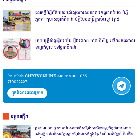
ការយូណេស្កូ។
សេចក្តីបំភ្លឺព័ត៌មានរបស់ស្នងការនគរបាលខេត្តបាត់ដំបង បំភ្លឺ
ភូតភរ កុហសថ្នាក់ដឹកនាំ បំភ្លឺបែបបន្ត្រីគ្រាប់ល្ពៅ វគ្គ៥
ក្រុមមន្ត្រីនាំគ្នាផ្ដិតមេដៃ ប្ដឹងលោក ហុង ពិសិដ្ឋ អធិការនគរបាល
ខណ្ឌកំបូល ទៅថ្នាក់ដឹកនាំ
ទំនាក់ទំនង​​
CHRTVONLINE
តាមរយៈលេខ +855
719022227
ចុចតំណតេលេក្រាម
អត្ថបទថ្មីៗ
ប្រជាពលរដ្ឋ ផ្ទុះការតវ៉ា សារជាថ្មីសម្តែងការមិនពេញចិត្តចំពោះលោក
គង់ពន្លឺ ចៅអធិការវត្តស្ដៅកន្លែងលក់ដីក្នុងវត្ត តែមិនអភិវឌ្ឍន៍ មិនដឹង