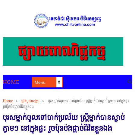
HOME
Home
>
ជ្រុងមួយសង្គម
>
បុរសម្នាក់ចូលទៅចាក់ប្រល័យ ស្ត្រីម្នាក់បានស្លាប់ភ្លាមៗ នៅក្នុងផ្ទះ
រួចប៉ុនប៉ងផ្តាច់ជីវិតខ្លួនឯង
បុរសម្នាក់ចូលទៅចាក់ប្រល័យ ស្ត្រីម្នាក់បានស្លាប់
ភ្លាមៗ នៅក្នុងផ្ទះ រួចប៉ុនប៉ងផ្តាច់ជីវិតខ្លួនឯង