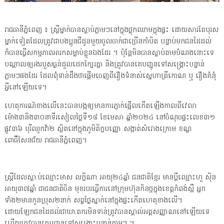
រាជធានីភ្នំពេញ ៖ ស្ត្រីម្នាក់បានស្លាប់ភ្លាមៗនៅក្នុងថ្លុកឈាមក្នុងផ្ទះ ដោយសារតែបុរស
ម្នាក់ទៀតដែលត្រូវជាបងប្អូនជីដូនមួយចូលចាក់ជាច្រើនកាំបិត បន្ទាប់មកជនដៃដល់
ក៏បានធ្វើសកម្មភាពអារកសម្លាប់ខ្លួនឯងដែរ ។ ប៉ុន្តែមិនបានស្លាប់តាមបំណងនោះទេ
បណ្ដាលឲ្យរងរបួសធ្ងន់ដួលដេកក្បែរគ្នា និងត្រូវបានគេបញ្ជូនទៅសង្គ្រោះបន្ទាន់
ភ្លាមៗផងដែរ ដែលពុំទាន់ដឹងថាផ្ដើមចេញពីរឿងទំនាស់ស្នេហាត្រីកោណ ឬ រឿងគំនុំ
អ្វីនៅឡើយទេ។
ហេតុការណ៍ខាងលើនេះបានបង្កឲ្យមានការភ្ញាក់ផ្អើលកើតឡើងកាលពីវេលា
ម៉ោង៣និង៣០នាទីរសៀលថ្ងៃទី១៨ ខែមេសា ឆ្នាំ២០២៤ នៅចំណុចផ្ទះលេខ៣១
ផ្លូវ៣៦ បុរីឈូកវ៉ា២ ស្ថិតនៅក្នុងភូមិតិក្ខបញ្ញោ សង្កាត់សំរោងក្រោម ខណ្ឌ
ពោធិ៍សែនជ័យ រាជធានីភ្នំពេញ។
ស្ត្រីដែលស្លា.ប់ឈ្មោះមាស លក្ខិណា អាយុ២៤ឆ្នាំ ជនជាតិខ្មែរ មានប្ដីឈ្មោះហួ ស៊ិន
អាយុ៣៧ឆ្នាំ ជាជនជាតិចិន មុខរបរធ្វើការនៅក្រុមហ៊ុនកិនថ្មក្នុងខេត្តកំពង់ស្ពឺ អ្នក
ទាំង២មានកូនប្រុស២នាក់ សព្វថ្ងៃស្នាក់នៅក្នុងផ្ទះកើតហេតុខាងលើ។
ដោយឡែកជនដៃដល់ជាឃា.តករមិនទាន់ត្រូវបានស្គាល់អត្តសញ្ញាណនៅឡើយទេ
ហើយត្រូវបានគេបញ្ជូនទៅសង្គ្រោះបន្ទាន់ភ្លាមៗ ។