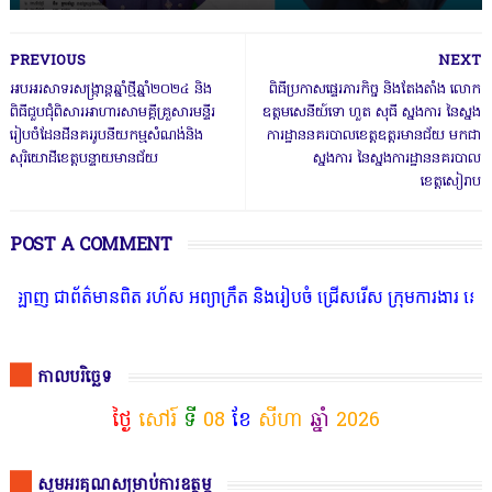
PREVIOUS
NEXT
អបអរសាទរសង្ក្រាន្តឆ្នាំថ្មីឆ្នាំ២០២៤ និង
ពិធីប្រកាសផ្ទេរភារកិច្ច និងតែងតាំង លោក
ពិធីជួបជុំពិសារអាហារសាមគ្គីគ្រួសារមន្ទីរ
ឧត្តមសេនីយ៍ទោ ហួត សុធី ស្នងការ នៃស្នង
រៀបចំដែនដីនគររូបនីយកម្មសំណង់និង
ការដ្ឋាននគរបាលខេត្តឧត្តរមានជ័យ មកជា
សុរិយោដីខេត្តបន្ទាយមានជ័យ
ស្នងការ នៃស្នងការដ្ឋាននគរបាល
ខេត្តសៀរាប
POST A COMMENT
ាព័ត៌មានពិត រហ័ស អព្យាក្រឹត និងរៀបចំ ជ្រើសរើស ក្រុមការងារ នៅតាមបណ្
កាលបរិច្ឆេទ
ថ្ងៃ
សៅរ៍
ទី
08
ខែ
សីហា
ឆ្នាំ
2026
សូមអរគុណសម្រាប់ការឧត្ថម្ភ