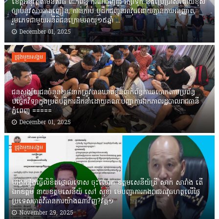
ខេត្តឣនុវត្តតាមនីតិវិធី ពាក់ព័ន្ធ ករណីជួញដូរ រក្សាទុក និងប្រើប្រាស់ដោយខុស
ច្បាប់នូវសារធាតុញៀន, កាន់កាប់ ឬដឹកជញ្ជូនអាវុធដោយគ្មានការអនុញ្ញាត,
រួមភេទជាមួយអនីតិជនក្រោមអាយុ១៥ឆ្នាំ ...
December 01, 2025
ជ្រុងមួយសង្គម
ជនសង្ស័យជនចំនួន២៨នាក់ត្រូវបានឃាត់ខ្លួនពាក់ព័ន្ធការឆបោកតាមប្រព័ន្ធ
បច្ចេកវិទ្យាក្នុងប្រតិបត្តិការដឹកនាំដោយគណៈបញ្ជាការឯកភាពរដ្ឋបាលរាជធានី
ភ្នំពេញ ‎=====
December 01, 2025
ជ្រុងមួយសង្គម
បង្វែររឿងធ្វើលិខិតថ្កោលទោស ចុះលោក ឧត្តមសេនីយ៍ត្រី សាក់ សារាំង តើ
ឯកឧត្តម នាយឧត្តមសេនីយ៍ សៅ សុខា មេបញ្ជាការកងរាជអាវុធហត្ថលើផ្ទៃ
ប្រទេសចាត់វិធានការយ៉ាងណាវិញ?វគ្គ១
November 29, 2025