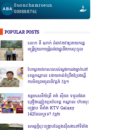
Suonchamroeun
000888761
POPULAR POSTS
លោក នី ណាក់ អំពាវនាវឲ្យនាយករដ្ឋ
មន្ត្រីជួយរកយុត្តិធម៌ជាថ្នូរនឹងការចុះចូល
បែកធ្លាយឯកសាររបស់ស្នងការរងម្នាក់នៅ
ខេត្តកណ្ដាល ដោយគាត់ខំប្រឹងប្រែងធ្វើ
ការមិនព្រមចូលនិវត្តន៍ វគ្គ១
ឧត្តមសេនីយ៍ត្រី គង់ ស៊ីដន ទទួលផែន
គ្រឿងញៀនប្រចាំខេត្ត កណ្តាល ហ៊ានចុះ
បង្ក្រាប ទីតាំង KTV Galaxy
142ដែលឬទេ? វគ្គ២
សមត្ថកិ្ចចុះបង្ក្រាបល្បែងស៊ីសងនៅទីតាំង