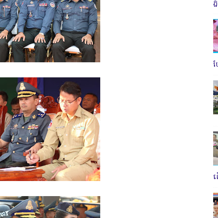
ភ
ប
ត