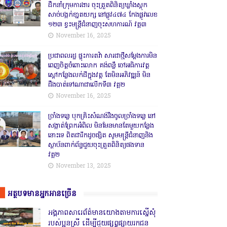
ដឹកនាំក្រុមការងារ ចុះត្រួតពិនិត្យឃ្លាំងស្តុក
សាច់បង្កក់ខា្នតយក្ស នៅផ្លូវ៤៧៤ កែងផ្លូវលេខ
១២៣ ខ្វះមន្ត្រីជំនាញចុះសហការណ៍ វគ្គ៣
November 16, 2025
ប្រជាពលរដ្ឋ ផ្ទុះការតវ៉ា សារជាថ្មីសម្តែងការមិន
ពេញចិត្តចំពោះលោក គង់ពន្លឺ ចៅអធិការវត្ត
ស្ដៅកន្លែងលក់ដីក្នុងវត្ត តែមិនអភិវឌ្ឍន៍ មិន
ដឹងបាត់ទៅណាជាលើកទី៣ វគ្គ២
November 16, 2025
ច្រាំងទន្លេ បុកគ្រិះសំណង់រឹងចូលច្រាំងទន្លេ នៅ
សង្កាត់ព្រែកអំពិល មិនមែនមានតែមួយកន្លែង
នោះទេ ពិតជារីកដូចផ្សិត សូមមន្ត្រីជំនាញនិង
ស្ថាប័នពាក់ព័ន្ធជួយចុះត្រួតពិនិត្យផងទាន
វគ្គ២
November 13, 2025
អត្ថបទមានអ្នកអានច្រើន
អង្គភាពសារេព័ត៌មានយោងតាមការស្នើសុំ
របស់ប្អូនស្រី ដើម្បីជួយផ្សព្វផ្សាយរកជន