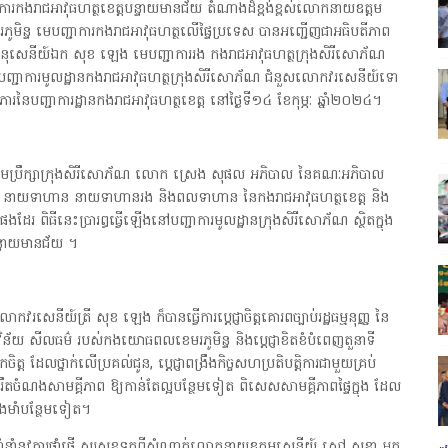
ារកងរាជអាវុធហត្ថខេត្តបន្ទាយមានជ័យ តំណាងដ៏ខ្ពង់ខ្ពស់លោកនាយឧត្តម
ិន្ទ មេបញ្ជាការកងរាជអាវុធហត្ថលើផ្ទៃប្រទេស បានអញ្ជើញជាអធិបតីភាព
ោកអនុសេនីយ៍ឯក សុខ ឡេង មេបញ្ជាការរង កងរាជអាវុធហត្ថក្រុងសិរីសោភ័ណ
ជាមេបញ្ជាការមូលដ្ឋានកងរាជអាវុធហត្ថក្រុងសិរីសោភ័ណ ជំនួសលោកវរសេនីយ៍ទោ
្ភុភារនៃបញ្ជាការដ្ឋានកងរាជអាវុធហត្ថខេត្ត នៅថ្ងៃទី១៤ ខែកុម្ភៈ ឆ្នាំ២០២៤។
្រុមប្រឹក្សាក្រុងសិរីសោភ័ណ លោក ស្រេង សុផល អភិបាល នៃគណៈអភិបាល
្ត នាយទាហាន នាយទាហានរង និងពលទាហាន នៃកងរាជអាវុធហត្ថខេត្ត និង
័ណផងដែរ ពិធីនេះប្រារព្ធធ្វើឡើងនៅបញ្ជាការមូលដ្ឋានក្រុងសិរីសោភ័ណ ស្ថិតក្នុង
តបន្ទាយមានជ័យ ។
កវរសេនីយ៍ត្រី សុខ ឡេង ក៏បានធ្វើការប្តេជ្ញាចិត្តគោរពច្បាប់រដ្ឋធម្មនុញ្ញ នៃ
 វិន័យ សីលធម៌ របស់កងយោធពលខេមរភូមិន្ទ និងប្តេជ្ញាខិតខំបំពេញតួនាទី
ចិត្ត ដែលថ្នាក់លើប្រគល់ជូន, ប្តេជ្ញាពង្រឹងកិច្ចសហប្រតិបត្តិការជាមួយគ្រប់
 និងរឹតចំណងសាមគ្គីភាព ឱ្យកាន់តែល្អបន្ថែមទៀត ពិសេសសាមគ្គីភាពផ្ទៃក្នុង ដែល
រឹងមាំបន្ថែមទៀត។
ាំនូវការផ្ដាំផ្ញើ សួរសុខទុក្ខពីសំណាក់លោកនាយឧត្តមសេនីយ៍ សៅ សុខា អគ្គ