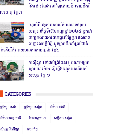
នៅថ្ងៃទី០៨ខែកញ្ញាឆ្នាំ២០២៥ម្សិលមិញ
និងដោះលែងទៅវិញដោយមិនទាន់ដឹងពី
ូលហេតុ វគ្គ៣
បន្ទាប់ពីអង្គភាពសារព័ត៌មានបានផ្សាយ
ចេញនៅថ្ងៃទី៧ខែកញ្ញាឆ្នាំ២០២៥ អ្នកនាំ
ពាក្យកងរាជអាវុធហត្ថលើផ្ទៃប្រទេសបាន
ចេញសេចក្តីបំភ្លឺ ជូនថ្នាក់ដឹកនាំគ្រប់ជាន់
្នាក់ដើម្បីកុំអោយមានការភាន់ច្រឡំ វគ្គ២
កាសុីណូ នៅជាប់ព្រំដែនវៀតណាមច្រក
ស្វាយអាង៉ោង ធ្វើហ្នឹងអនុសាសន៍របស់
សម្ដេច វគ្គ ១
CATEGORIES
ជ្រុងមួយសង្
ជ្រុងមួយសង្គម
ព័ត៌មានជាតិ
ព័ត៌មានអន្តរជាតិ
រិះគន់ស្ថាបនា
សន្តិសុខសង្គម
សិល្បៈនិងកីឡា
សេដ្ឋកិច្ច