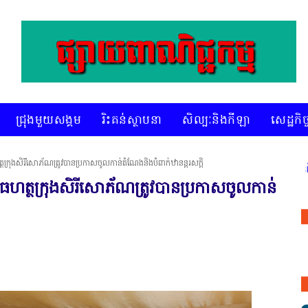
ជ្រុងមួយសង្គម
រិះគន់ស្ថាបនា
សិល្បៈនិងកីឡា
សេដ្ឋកិច្
ក្រុងសិរីសោភ័ណត្រូវបានប្រកាសចូលកាន់តំណែងនិងបំពាក់ឋានន្តរសក្តិ
* គេហទំព័រ ស៊ីអេចអធីវីអនឡាញ ជាព័ត៌មានពិត រហ័ស អព្យ
ធហត្ថក្រុងសិរីសោភ័ណត្រូវបានប្រកាសចូលកាន់