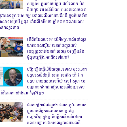
សប្បុរស ក្នុងការឧបត្ថម ដល់លោក ម៉ន
គឹមហុង វរសេនីយ៍ឯក កងពលលេខ៧០
្រូវបានទទួលបេសកម្ម ទៅឈរជើងការពារទឹកដី ក្នុងតំបន់ទី៣
្រាសាទតាក្របី ថ្មដូន តាំងពីខែមិថុនា ឆ្នាំ២០២៥ដោយសារ
ានការខ្វះខាត
តើពិតដែលឬទេ? ប៉េអឹមស្រុកសំពៅលូន
ឃាត់ជនសង្ស័យ ៧នាក់បញ្ជូនដល់
ខេត្ត,ជ្រុះបាត់២នាក់ រថយន្ត១គ្រឿងនិង
ម៉ូតូ១គ្រឿង,អត់ដឹងទៅណា?
បង្វែររឿងធ្វើលិខិតថ្កោលទោស ចុះលោក
ឧត្តមសេនីយ៍ត្រី សាក់ សារាំង តើ ឯក
ឧត្តម នាយឧត្តមសេនីយ៍ សៅ សុខា មេ
បញ្ជាការកងរាជអាវុធហត្ថលើផ្ទៃប្រទេស
ាត់វិធានការយ៉ាងណាវិញ?វគ្គ១
ជនសង្ស័យជនចំនួន២៨នាក់ត្រូវបានឃាត់
ខ្លួនពាក់ព័ន្ធការឆបោកតាមប្រព័ន្ធ
បច្ចេកវិទ្យាក្នុងប្រតិបត្តិការដឹកនាំដោយ
គណៈបញ្ជាការឯកភាពរដ្ឋបាលរាជធានី