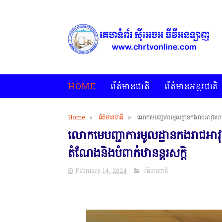
HOME
ព័ត៌មានជាតិ
ព័ត៌មានអន្តរជាតិ
Home
>
ព័ត៌មានជាតិ
>
លោកមេបញ្ជាការមូលដ្ឋានកងរាជអាវុធហត្ថ
លោកមេបញ្ជាការមូលដ្ឋានកងរាជអាវុ
តំណែងនិងបំពាក់ឋានន្តរសក្តិ
February 14, 2024
ព័ត៌មានជាតិ