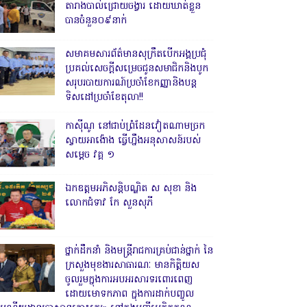
តារាងបាល់ជ្រោយចង្វារ ដោយឃាត់ខ្លួន
បានចំនួន០៩នាក់
សមាគមសារព័ត៌មានសុក្រឹតបើកអង្គប្រជុំ
ប្រគល់សេចក្តីសម្រេចជូនសមាជិកនិងបូក
សរុបរបាយការណ៍ប្រចាំខែកញ្ញានិងបន្ត
ទិសដៅប្រចាំខែតុលា!!
កាសុីណូ នៅជាប់ព្រំដែនវៀតណាមច្រក
ស្វាយអាង៉ោង ធ្វើហ្នឹងអនុសាសន៍របស់
សម្ដេច វគ្គ ១
ឯកឧត្តមអភិសន្តិបណ្ឌិត ស សុខា និង
លោកជំទាវ កែ សួនសុភី
ថ្នាក់ដឹកនាំ និងមន្ត្រីរាជការគ្រប់ជាន់ថ្នាក់ នៃ
ក្រសួងមុខងារសាធារណៈ មានកិត្តិយស
ចូលរួមក្នុងការអបអរសារទរពោរពេញ
ដោយមោទកភាព ក្នុងការដាក់បញ្ចូល