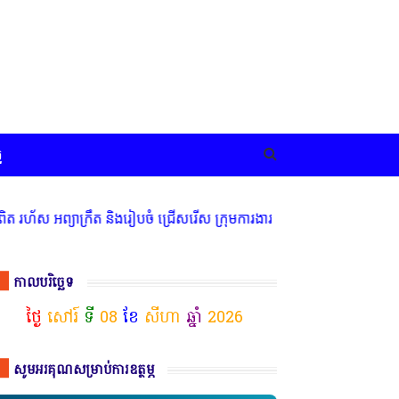
ច
ាក្រឹត និងរៀបចំ ជ្រើសរើស ក្រុមការងារ នៅតាមបណ្តាលរាជធានី ខេត្ត មាន
កាលបរិច្ឆេទ
ថ្ងៃ
សៅរ៍
ទី
08
ខែ
សីហា
ឆ្នាំ
2026
សូមអរគុណសម្រាប់ការឧត្ថម្ភ