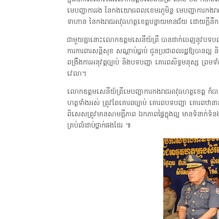
មេបញ្ជាការរង នៃកងយោធពលខេមរភូមិន្ទ មេបញ្ជាការកង
ទាហាន នៃកងរាជអាវុធហត្ថខេត្តបន្ទាយមានជ័យ ដោយក្តីនឹ
ជាមួយគ្នានោះលោកឧត្តមសេនីយ៍ត្រី បានដាក់ចេញនូវបទបញ្ជា 
ការការពារសន្តិសុខ សណ្ដាប់ធ្នាប់ ជូនប្រជាពលរដ្ឋឱ្យបានល្
ពង្រឹងការអនុវត្តច្បាប់ និងបទបញ្ជា គោរពសិទ្ធមនុស្ស ព្រម
វេលា។
លោកឧត្តមសេនីយ៍ត្រីមេបញ្ជាការកងរាជអាវុធហត្ថខេត្ត 
ហត្ថទាំងអស់ ត្រូវតែគោរពច្បាប់ គោរពបទបញ្ជា គោរពឋានា
ពិសេសត្រូវមានសាមគ្គីភាព ឯកភាពផ្ទៃក្នុងល្អ មានទំនាក់ទំនងក
គ្រប់លំដាប់ថ្នាក់ផងដែរ ៕