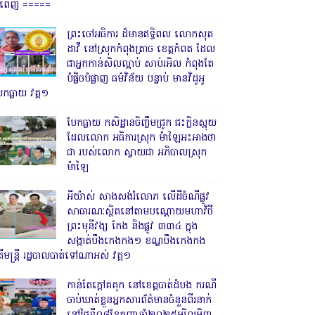
្នំពេញ ‎=====
ព្រះចៅអធិការ ដ៏មានឥទ្ធិពល លោកសុត
ដាវី នៅស្រុកកំពុងត្រាច ខេត្តកំពត ដែល
ជាអ្នកកាន់សិលល្អាប់ សាប់រអិល កំពុងតែ
បំផ្លិចបំផ្លាញ ធម៌វិន័យ បន្ទាប់ មានវិដូអូ
ែកធ្លាយ វគ្គ១
បែកធ្លាយ កសិដ្ឋានចិញ្ចឹមជ្រូក ជះក្លិនស្អុយ
ដែលលោក អធិការស្រុក ម៉ាឡៃអះអាងថា
ជា របស់លោក ស្វាយជា អភិបាលស្រុក
ម៉ាឡៃ
អីយ៉ាស់ សាងសង់រំលោភ លើដីចំណីផ្លូវ
សាធារណៈស្ថិតនៅតាមបណ្ដោយមហាវិថី
ព្រះមុនីវង្ស កែង និងផ្លូវ ៣៣៤ ក្នុង
សង្កាត់បឹងកេងកង១ ខណ្ឌបឹងកេងកង
ើមន្ត្រី រដ្ឋបាលបាត់ទៅណាអស់ វគ្គ១
កាន់តែក្តៅគគុក នៅខេត្តបាត់ដំបង ករណី
ចាប់ឃាត់ខ្លួនអ្នកសារព័ត៌មានចំនួនពីរនាក់