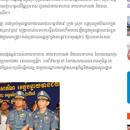
«
រាជអាវុធហត្ថលើផ្ទៃប្រទេស ជូនដល់នាយទាហាន នាយទាហានរង និងពល
ព
ករលឹក។
ដល់គ្រប់មូលដ្ឋានកងរាជអាវុធហត្ថទាំង៩ ក្រុង-ស្រុក បន្តចូលរួមចំណែកក្នុង
អ និងស្រាវជ្រាវ បង្ក្រាបរាល់បទបទល្មើសដែលកើតមានឡើងក្នុងមូលដ្ឋានរបស់ខ្លួន
ទាំងជួយសង្គ្រោះដល់ប្រជាពលរដ្ឋនូវក្នុងឧបទ្ទវហេតុផ្សេងៗ ឱ្យបានទាន់ពេល
ក៏បានសង្កត់ធ្ងន់ៗដល់នាយទាហាន នាយទាហានរង និងពលទាហាន នៃកងរាជអាវុធ
នុក្រមការងារ គោរពលក្ខន្តិកៈ បទវិន័យទូទៅ នៃកងយោធពលខេមរភូមិន្ទ ជា
ិច្ចសហប្រតិបត្តិការល្អ ជាមួយបណ្តាកងកម្លាំងសមត្ថកិច្ចនិងអាជ្ញាធរមូលដ្ឋាន