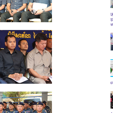
ត
ប
ម
ច