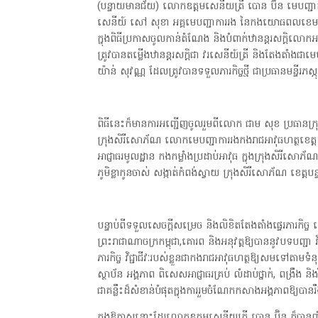
(បន្ទាយមានជ័យ) លោកឧត្តមសេនីយត្រី បោន ប៊ិន មេបញ្ជាក
សេនីយ៍ សៅ សុខា អគ្គមេបញ្ជាការរង នៃកងយោធពលខេមរភូម
ក្នុងពិធីប្រកាសចូលកាន់តំណែង និងបំពាក់ឋានន្តរសក្តិល
ត្រូវបានតម្លើងឋានន្តរសក្តិជា វរសេនីយ៍ត្រី និងតែងតាំង
យ៉ាន់ សុវណ្ណ ដែលត្រូវបានទទួលភារកិច្ចថ្មី ជាប្រធានមន្ទីរភស
ពិធីនេះក៏មានការអញ្ជើញចូលរួមពីលោក ជាម សុខ ប្រធានក
ក្រុងសិរីសោភ័ណ លោកមេបញ្ជាការរងកងរាជអាវុធហត្ថខេត
អាជ្ញាធរមូលដ្ឋាន កងកម្លាំងប្រដាប់អាវុធ ក្នុងក្រុងសិរីសោភ
ភូមិខ្លាកូនចាស់ សង្កាត់កំពង់ស្វាយ ក្រុងសិរីសោភ័ណ ខេត្
បន្ទាប់ពីទទួលសេចក្ដីសម្រេច និងលិខិតតែងតាំងផ្ទេរភារកិច្ច លោ
ព្រះរាជាណាចក្រកម្ពុជា,គោរព និងអនុវត្តឱ្យបាននូវបទបញ្ជា
ភារកិច្ច វិជ្ជាជីវៈរបស់ខ្លួនជាកងរាជអាវុធហត្ថឱ្យសមទៅតាមទំនុក
ស្ថាប័ន អង្គភាព ពិសេសអាជ្ញាធរគ្រប់ លំដាប់ថ្នាក់, ពង្រឹង
ជាគន្លឹះដ៏សំខាន់បំផុតក្នុងការរួមចំណែកកសាងអង្គភាពឱ្យបាន
ក្នុងឱកាសនោះដែរលោកឧត្តមសេនីយត្រី បោន ប៊ិន ក៏បានពាំន