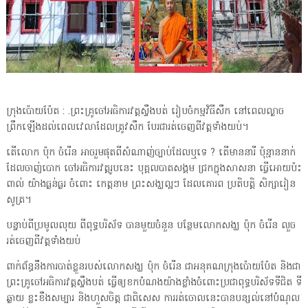
ក្រុងប៉ោយប៉ែត : .ព្រះគ្រូចៅអធិការវត្តស្ទឹងបត់ រៀបចំកម្មវិធីសឹក នៅពេលល្ងាច
ព្រឹកឡើងដល់ពេលវេលាដែលត្រូវសឹក បែរជារត់ចេញពីវត្តទាំងយប់។
តើលោក ប៉ុក ចំរើន អាចរួមផុតពីសំណាញ់ច្បាប់ដែលឬទេ ? តើមាននារី ប៉ុន្មាននាក់
ដែលចាញ់បោក ចៅអធិការវត្តរូបនេះ បុគ្គលបាតសង្គម ជ្រកក្នុងសាសនា ធ្វើអោយប៉ះ
ពាល់ យ៉ាងធ្ងន់ធ្ងរ ចំពោះ កេត្តនាម ព្រះសង្ឃល្អៗ ដែលគោរព ប្រតិបត្តិ សិក្សារៀន
សូត្រ។
បន្ទាប់ពីប្រមូលលុយ ពីពុទ្ធបរិស័ទ បានមួយចំនួន បន្ថែមលោកសង្ឃ ប៉ុក ចំរើន លួច
រត់ចេញពីវត្តទាំងយប់
ពាក់ព័ន្ធនឹងការបាត់ខ្លួនរបស់លោកសង្ឃ ប៉ុក ចំរើន ជាអនុគណក្រុងប៉ោយប៉ែត និងជា
ព្រះគ្រូចៅអធិការវត្តស្ទឹងបត់ ធ្វើឲ្យខកបំណងយ៉ាងខ្លាំងចំពោះប្រជាពុទ្ធបរិស័ទទីជិត ទី
ឆ្ងាយ ខ្លះខឹងសម្បារ និងហួសចិត្ត ជាពិសេស ការរត់ចោលនេះបានបន្សល់នៅបំណុល