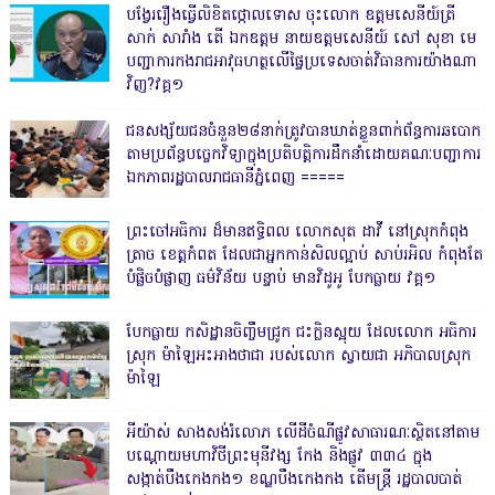
បង្វែររឿងធ្វើលិខិតថ្កោលទោស ចុះលោក ឧត្តមសេនីយ៍ត្រី
សាក់ សារាំង តើ ឯកឧត្តម នាយឧត្តមសេនីយ៍ សៅ សុខា មេ
បញ្ជាការកងរាជអាវុធហត្ថលើផ្ទៃប្រទេសចាត់វិធានការយ៉ាងណា
វិញ?វគ្គ១
ជនសង្ស័យជនចំនួន២៨នាក់ត្រូវបានឃាត់ខ្លួនពាក់ព័ន្ធការឆបោក
តាមប្រព័ន្ធបច្ចេកវិទ្យាក្នុងប្រតិបត្តិការដឹកនាំដោយគណៈបញ្ជាការ
ឯកភាពរដ្ឋបាលរាជធានីភ្នំពេញ ‎=====
ព្រះចៅអធិការ ដ៏មានឥទ្ធិពល លោកសុត ដាវី នៅស្រុកកំពុង
ត្រាច ខេត្តកំពត ដែលជាអ្នកកាន់សិលល្អាប់ សាប់រអិល កំពុងតែ
បំផ្លិចបំផ្លាញ ធម៌វិន័យ បន្ទាប់ មានវិដូអូ បែកធ្លាយ វគ្គ១
បែកធ្លាយ កសិដ្ឋានចិញ្ចឹមជ្រូក ជះក្លិនស្អុយ ដែលលោក អធិការ
ស្រុក ម៉ាឡៃអះអាងថាជា របស់លោក ស្វាយជា អភិបាលស្រុក
ម៉ាឡៃ
អីយ៉ាស់ សាងសង់រំលោភ លើដីចំណីផ្លូវសាធារណៈស្ថិតនៅតាម
បណ្ដោយមហាវិថីព្រះមុនីវង្ស កែង និងផ្លូវ ៣៣៤ ក្នុង
សង្កាត់បឹងកេងកង១ ខណ្ឌបឹងកេងកង តើមន្ត្រី រដ្ឋបាលបាត់