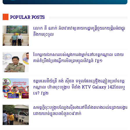
POPULAR POSTS
លោក នី ណាក់ អំពាវនាវឲ្យនាយករដ្ឋមន្ត្រីជួយរកយុត្តិធម៌ជាថ្នូរ
នឹងការចុះចូល
បែកធ្លាយឯកសាររបស់ស្នងការរងម្នាក់នៅខេត្តកណ្ដាល ដោយ
គាត់ខំប្រឹងប្រែងធ្វើការមិនព្រមចូលនិវត្តន៍ វគ្គ១
ឧត្តមសេនីយ៍ត្រី គង់ ស៊ីដន ទទួលផែនគ្រឿងញៀនប្រចាំខេត្ត
កណ្តាល ហ៊ានចុះបង្ក្រាប ទីតាំង KTV Galaxy 142ដែលឬ
ទេ? វគ្គ២
សមត្ថកិ្ចចុះបង្ក្រាបល្បែងស៊ីសងនៅទីតាំងតារាងបាល់ជ្រោយចង្វារ
ដោយឃាត់ខ្លួនបានចំនួន០៩នាក់