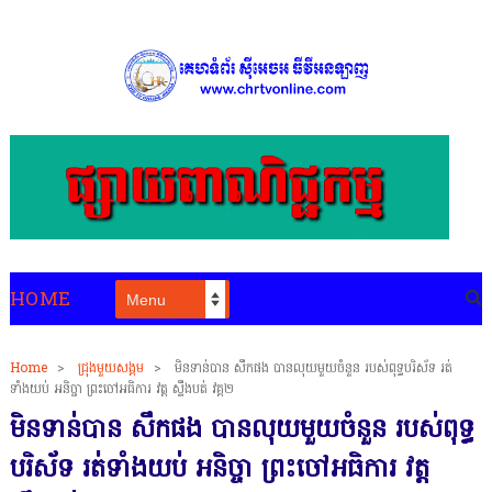
HOME
Home
>
ជ្រុងមួយសង្គម
>
មិនទាន់បាន សឹកផង បានលុយមួយចំនួន របស់ពុទ្ធបរិស័ទ រត់
ទាំងយប់ អនិច្ចា ព្រះចៅអធិការ វត្ត ស្ទឹងបត់ វគ្គ២
មិនទាន់បាន សឹកផង បានលុយមួយចំនួន របស់ពុទ្ធ
បរិស័ទ រត់ទាំងយប់ អនិច្ចា ព្រះចៅអធិការ វត្ត