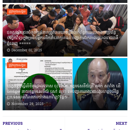
ជ្រុងមួយសង្គម
ជនសង្ស័យជនចំនួន២៨នាក់ត្រូវបានឃាត់ខ្លួនពាក់ព័ន្ធការឆបោកតាមប្រព័ន្ធ
បច្ចេកវិទ្យាក្នុងប្រតិបត្តិការដឹកនាំដោយគណៈបញ្ជាការឯកភាពរដ្ឋបាលរាជធានី
ភ្នំពេញ ‎=====
December 01, 2025
ជ្រុងមួយសង្គម
បង្វែររឿងធ្វើលិខិតថ្កោលទោស ចុះលោក ឧត្តមសេនីយ៍ត្រី សាក់ សារាំង តើ
ឯកឧត្តម នាយឧត្តមសេនីយ៍ សៅ សុខា មេបញ្ជាការកងរាជអាវុធហត្ថលើផ្ទៃ
ប្រទេសចាត់វិធានការយ៉ាងណាវិញ?វគ្គ១
November 29, 2025
PREVIOUS
NEXT