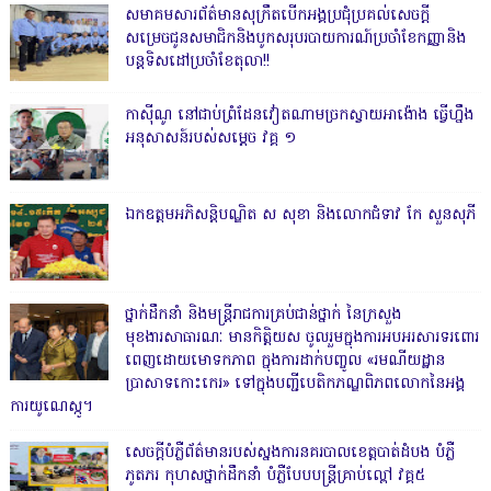
សមាគមសារព័ត៌មានសុក្រឹតបើកអង្គប្រជុំប្រគល់សេចក្តី
សម្រេចជូនសមាជិកនិងបូកសរុបរបាយការណ៍ប្រចាំខែកញ្ញានិង
បន្តទិសដៅប្រចាំខែតុលា!!
កាសុីណូ នៅជាប់ព្រំដែនវៀតណាមច្រកស្វាយអាង៉ោង ធ្វើហ្នឹង
អនុសាសន៍របស់សម្ដេច វគ្គ ១
ឯកឧត្តមអភិសន្តិបណ្ឌិត ស សុខា និងលោកជំទាវ កែ សួនសុភី
ថ្នាក់ដឹកនាំ និងមន្ត្រីរាជការគ្រប់ជាន់ថ្នាក់ នៃក្រសួង
មុខងារសាធារណៈ មានកិត្តិយស ចូលរួមក្នុងការអបអរសារទរពោរ
ពេញដោយមោទកភាព ក្នុងការដាក់បញ្ចូល «រមណីយដ្ឋាន
ប្រាសាទកោះកេរ» ទៅក្នុងបញ្ជីបេតិកភណ្ឌពិភពលោកនៃអង្គ
ការយូណេស្កូ។
សេចក្តីបំភ្លឺព័ត៌មានរបស់ស្នងការនគរបាលខេត្តបាត់ដំបង បំភ្លឺ
ភូតភរ កុហសថ្នាក់ដឹកនាំ បំភ្លឺបែបបន្ត្រីគ្រាប់ល្ពៅ វគ្គ៥