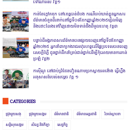
ទៅណាអស់ វគ្គ១
កាន់តែក្តៅគគុក នៅខេត្តបាត់ដំបង ករណីចាប់ឃាត់ខ្លួនអ្នកសារ
ព័ត៌មានចំនួនពីរនាក់នៅថ្ងៃទី០៨ខែកញ្ញាឆ្នាំ២០២៥ម្សិលមិញ
និងដោះលែងទៅវិញដោយមិនទាន់ដឹងពីមូលហេតុ វគ្គ៣
បន្ទាប់ពីអង្គភាពសារព័ត៌មានបានផ្សាយចេញនៅថ្ងៃទី៧ខែកញ្ញា
ឆ្នាំ២០២៥ អ្នកនាំពាក្យកងរាជអាវុធហត្ថលើផ្ទៃប្រទេសបានចេញ
សេចក្តីបំភ្លឺ ជូនថ្នាក់ដឹកនាំគ្រប់ជាន់ថ្នាក់ដើម្បីកុំអោយមានការភាន់
ច្រឡំ វគ្គ២
កាសុីណូ នៅជាប់ព្រំដែនវៀតណាមច្រកស្វាយអាង៉ោង ធ្វើហ្នឹង
អនុសាសន៍របស់សម្ដេច វគ្គ ១
CATEGORIES
ជ្រុងមួយសង្
ជ្រុងមួយសង្គម
ព័ត៌មានជាតិ
ព័ត៌មានអន្តរជាតិ
រិះគន់ស្ថាបនា
សន្តិសុខសង្គម
សិល្បៈនិងកីឡា
សេដ្ឋកិច្ច