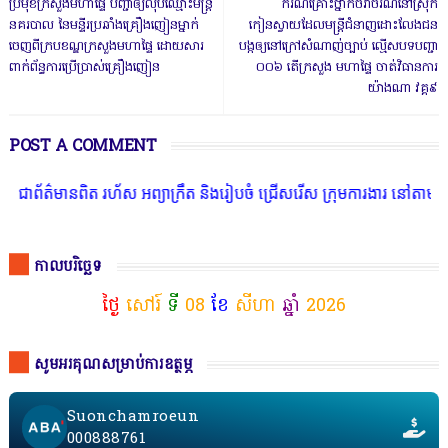
ប្រមុខក្រសួងមហាផ្ទៃ បញ្ជាឲ្យលុបឈ្មោះមន្រ្តី
ករណីគ្រោះថ្នាក់ចរាចរណ៍នៅស្រុក
នគរបាល នៃមន្ទីរប្រឆាំងគ្រឿងញៀនម្នាក់
កៀនស្វាយដែលមន្ត្រីជំនាញដោះលែងជន
ចេញពីក្របខណ្ឌក្រសួងមហាផ្ទៃ ដោយសារ
បង្កឲ្យនៅក្រៅសំណាញ់ច្បាប់ ល្មើសបទបញ្ជា
ពាក់ព័ន្ធការប្រើប្រាស់គ្រឿងញៀន
០០៦ តើក្រសួង មហាផ្ទៃ ចាត់វិធានការ
យ៉ាងណា វគ្គ៩
POST A COMMENT
ហ័ស អព្យាក្រឹត និងរៀបចំ ជ្រើសរើស ក្រុមការងារ នៅតាមបណ្តាលរាជធានី ខេ
កាលបរិច្ឆេទ
ថ្ងៃ
សៅរ៍
ទី
08
ខែ
សីហា
ឆ្នាំ
2026
សូមអរគុណសម្រាប់ការឧត្ថម្ភ
Suonchamroeun
000888761