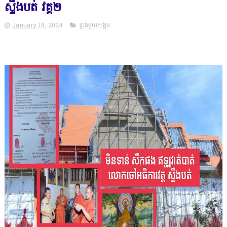
ស្ទឹងបត់ វគ្គ២
January 18, 2024
ជ្រុងមួយសង្គម