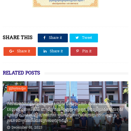
SHARE THIS
Share it
Tweet
Share it
Share it
Pin it
RELATED POSTS
ជ្រុងមួយសង្គម
កងរាជឣាវុធហត្ថខេត្តបញ្ជូនជនសង្ស័យ ចំនួន១៤នាក់ ទៅសាលាដំបូង
ខេត្តឣនុវត្តតាមនីតិវិធី ពាក់ព័ន្ធ ករណីជួញដូរ រក្សាទុក និងប្រើប្រាស់ដោយខុស
ច្បាប់នូវសារធាតុញៀន, កាន់កាប់ ឬដឹកជញ្ជូនអាវុធដោយគ្មានការអនុញ្ញាត,
រួមភេទជាមួយអនីតិជនក្រោមអាយុ១៥ឆ្នាំ ...
December 01, 2025