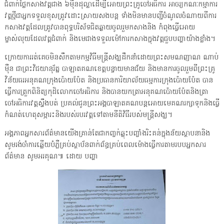
ជំពាក់ថ្លៃកសាងវត្តជាង ៦មុឺនដុល្លាដើម្បីអោយព្រះគ្រូចៅអធិការ អាចរ្យកណៈកម្មាការ
វត្តថ្មីជាអ្នកទទួលខុសត្រូវដោះស្រាយសងបន្ត ទាំងមិនមានបញ្ជីចំណូលចំណាយពីការ
កសាងវត្តដែលត្រូវបានពុទ្ធបរិស័ទជិតឆ្ងាយចូលរួមកសាងនិង កំពុងធ្វើអោយ
ម្ចាស់លុយដែលវត្តជំពាក់ និងមេជាងទទួលម៉ៅការកសាងក្នុងវត្តជួបបញ្ហាយ៉ាងខ្លាំង។
ក្រោយការរត់គេចមិនសឹកតាមកម្មវិធីមន្រ្តីសង្ឃដឹកនាំដោយព្រះសមណញាណ ណាប់
មុឺន ជាព្រះវិជយានុរ័ត្ន បាឡាតគណខេត្តបន្ទាយមានជ័យ និងមានការចូលរួមពីព្រះគ្រូ
វិន័យធរអនុគណក្រុងប៉ោយប៉ែត និងប្រធានការិយាល័យធម្មការក្រុងប៉ោយប៉ែត បាន
ធ្វើការត្រួកពិនិត្យកុដិលោកចៅអធិការ និងបានយកត្រាអនុគណប៉ោយប៉ែតនិងត្រា
ចៅអធិការវត្តស្ទឹងបត់ ប្រគល់ជូនព្រះអង្គបាឡាតគណបន្តអោយមេគណរក្សាទុកនិងធ្វើ
កំណត់ហេតុសម្ភារះនិងរបស់របរវត្តទៅតាមនីតិវិធីរបស់មន្រ្តីសង្ឃ។
អង្គភាពអ្នកសារព័ត៌មានយើងគ្រាន់តែជាកញ្ចក់ឆ្លុះបញ្ចាំងរិះគន់ក្នុងន័យស្ថាបនានិង
សូមរង់ចាំការឆ្លើយបំភ្លឺគ្រប់ស្ថាប័នពាក់ព័ន្ធគ្រប់ពេលម៉ោងធ្វើការតាមរបបអ្នកសារ
ព័ត៌មាន សូមអរគុណ៕ ដោយ បញ្ហា