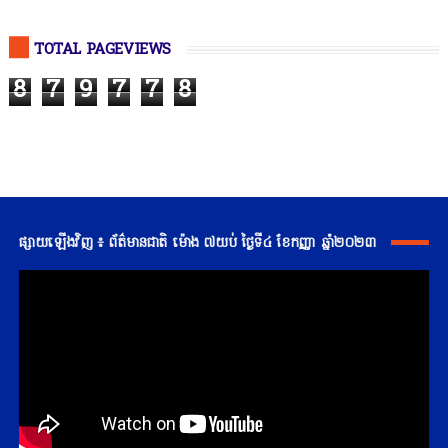
TOTAL PAGEVIEWS
8
7
9
7
7
8
ផ្សាយឡើងវិញ ៖ ព័ត៌មានជាតិ ម៉ោង ៧យប់ ថ្ងៃទី៤ ខែកញ្ញា ឆ្នាំ២០២៣