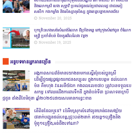
មហាឧបាសិកាសិរីករុណាបុទុមរតន៍បណ្ឌិត ម៉ៅ ម៉ាល័យ កែ គឹមយ៉ាន
និងលោកស្រី ហេង សុទ្ធាវី ប្រគល់ជូនដល់ប្រជាពលរដ្ឋ ជាជនភៀ
សសឹក កងកម្លាំង និងសិស្សានុសិស្ស ក្នុងខេត្តបន្ទាយមានជ័យ
November 20, 2025
បុកគ្រិះសាងសង់សំណង់រំលោភ ដីច្រាំងទន្លេ នៅក្រុងសំពៅពូន ចំណែក
មន្ត្រី ប្រចាំតំបន់ មិនគួរមើលរំលង វគ្គ២
November 19, 2025
អត្ថបទមានអ្នកអានច្រើន
អង្គភាពសារេព័ត៌មានយោងតាមការស្នើសុំរបស់ប្អូនស្រី
ដើម្បីជួយផ្សព្វផ្សាយរកជនសប្បុរស ក្នុងការឧបត្ថម ដល់លោក
ម៉ន គឹមហុង វរសេនីយ៍ឯក កងពលលេខ៧០ ត្រូវបានទទួលបេ
សកម្ម ទៅឈរជើងការពារទឹកដី ក្នុងតំបន់ទី៣ ប្រាសាទតាក្របី
ថ្មដូន តាំងពីខែមិថុនា ឆ្នាំ២០២៥ដោយសារមានការខ្វះខាត
តើពិតដែលឬទេ? ប៉េអឹមស្រុកសំពៅលូនឃាត់ជនសង្ស័យ
៧នាក់បញ្ជូនដល់ខេត្ត,ជ្រុះបាត់២នាក់ រថយន្ត១គ្រឿងនិង
ម៉ូតូ១គ្រឿង,អត់ដឹងទៅណា?