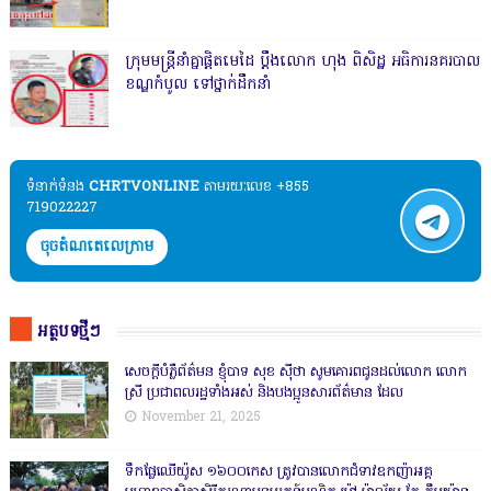
ក្រុមមន្ត្រីនាំគ្នាផ្ដិតមេដៃ ប្ដឹងលោក ហុង ពិសិដ្ឋ អធិការនគរបាល
ខណ្ឌកំបូល ទៅថ្នាក់ដឹកនាំ
ទំនាក់ទំនង​​
CHRTVONLINE
តាមរយៈលេខ +855
719022227
ចុចតំណតេលេក្រាម
អត្ថបទថ្មីៗ
សេចក្តីបំភ្លឺព័ត៌មន ខ្ញុំបាទ សុខ សុីថា សូមគោរពជូនដល់លោក លោក
ស្រី ប្រជាពលរដ្ឋទាំងអស់ និងបងប្អូនសារព័ត៌មាន ដែល
November 21, 2025
ទឹកផ្លែឈើយ៉ូស ១៦០០កេស ត្រូវបានលោកជំទាវឧកញ៉ាអគ្គ