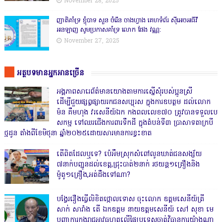
November 28, 2025
ញាតិគាំទ្រ ខ្ញុំបាទ សួន ចំរើន ចាងហ្វាង គេហទំព័រ ស៊ីអេចអធីវី
អនឡាញ សូមប្រកាសគាំទ្រ លោក ផែង វណ្ណ:
November 27, 2025
អត្ថបទមានអ្នកអានច្រើន
អង្គភាពសារេព័ត៌មានយោងតាមការស្នើសុំរបស់ប្អូនស្រី
ដើម្បីជួយផ្សព្វផ្សាយរកជនសប្បុរស ក្នុងការឧបត្ថម ដល់លោក
ម៉ន គឹមហុង វរសេនីយ៍ឯក កងពលលេខ៧០ ត្រូវបានទទួលបេ
សកម្ម ទៅឈរជើងការពារទឹកដី ក្នុងតំបន់ទី៣ ប្រាសាទតាក្របី
ថ្មដូន តាំងពីខែមិថុនា ឆ្នាំ២០២៥ដោយសារមានការខ្វះខាត
តើពិតដែលឬទេ? ប៉េអឹមស្រុកសំពៅលូនឃាត់ជនសង្ស័យ
៧នាក់បញ្ជូនដល់ខេត្ត,ជ្រុះបាត់២នាក់ រថយន្ត១គ្រឿងនិង
ម៉ូតូ១គ្រឿង,អត់ដឹងទៅណា?
បង្វែររឿងធ្វើលិខិតថ្កោលទោស ចុះលោក ឧត្តមសេនីយ៍ត្រី
សាក់ សារាំង តើ ឯកឧត្តម នាយឧត្តមសេនីយ៍ សៅ សុខា មេ
បញ្ជាការកងរាជអាវុធហត្ថលើផ្ទៃប្រទេសចាត់វិធានការយ៉ាងណា