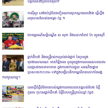
បន្តទិសដៅប្រចាំខែតុលា!!
កាសុីណូ នៅជាប់ព្រំដែនវៀតណាមច្រកស្វាយអាង៉ោង ធ្វើហ្នឹង
អនុសាសន៍របស់សម្ដេច វគ្គ ១
ឯកឧត្តមអភិសន្តិបណ្ឌិត ស សុខា និងលោកជំទាវ កែ សួនសុភី
ថ្នាក់ដឹកនាំ និងមន្ត្រីរាជការគ្រប់ជាន់ថ្នាក់ នៃក្រសួង
មុខងារសាធារណៈ មានកិត្តិយស ចូលរួមក្នុងការអបអរសារទរពោរ
ពេញដោយមោទកភាព ក្នុងការដាក់បញ្ចូល «រមណីយដ្ឋាន
ប្រាសាទកោះកេរ» ទៅក្នុងបញ្ជីបេតិកភណ្ឌពិភពលោកនៃអង្គ
ការយូណេស្កូ។
សេចក្តីបំភ្លឺព័ត៌មានរបស់ស្នងការនគរបាលខេត្តបាត់ដំបង បំភ្លឺ
ភូតភរ កុហសថ្នាក់ដឹកនាំ បំភ្លឺបែបបន្ត្រីគ្រាប់ល្ពៅ វគ្គ៥