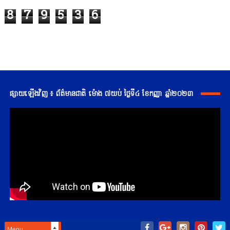
8
7
9
5
3
6
ផ្សាយឡើងវិញ ៖ ព័ត៌មានជាតិ ម៉ោង ៧យប់ ថ្ងៃទី៤ ខែកញ្ញា ឆ្នាំ២០២៣