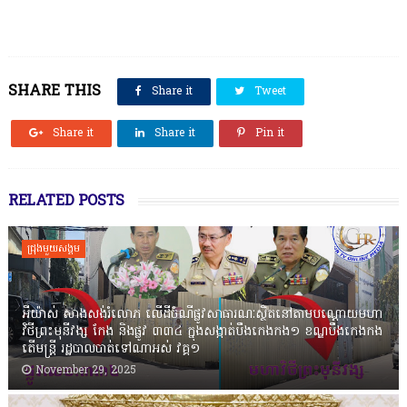
SHARE THIS
Share it
Tweet
Share it
Share it
Pin it
RELATED POSTS
ជ្រុងមួយសង្គម
អីយ៉ាស់ សាងសង់រំលោភ លើដីចំណីផ្លូវសាធារណៈស្ថិតនៅតាមបណ្ដោយមហា
វិថីព្រះមុនីវង្ស កែង និងផ្លូវ ៣៣៤ ក្នុងសង្កាត់បឹងកេងកង១ ខណ្ឌបឹងកេងកង
តើមន្ត្រី រដ្ឋបាលបាត់ទៅណាអស់ វគ្គ១
November 29, 2025