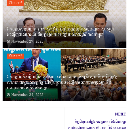
ព័ត៌មានជាតិ
ឯកឧត្តមសន្តិបណ្ឌិត នេត សាវឿន និងឯកឧត្តមអភិសន្តិបណ្ឌិត ស សុខា
អញ្ជើញជាសហអធិបតីផ្សព្វផ្សាយបទបញ្ជារបស់រាជរដ្ឋាភិបាលកម្ពុជា
November 27, 2025
ព័ត៌មានជាតិ
ឯកឧត្តមអភិសន្តិបណ្ឌិត ស សុខា កៀរគរធនាគារនិងគ្រឹះស្ថានមីក្រូហិរញ្ញវត្ថុ
សហការជាមួយសមត្ថកិច្ច ដើម្បីបង្ក្រាបបទល្មើសឆបោកតាមទូរសព្ទ និង
មធ្យោបាយទំនាក់ទំនងសង្គម!
November 24, 2025
NEXT
កិច្ចជំនួបសម្តែងការគួរសម និងពិភាក្សា
ការងារជាមួយលោកស្រី អាន ម៉ារី ស្កេលតុន