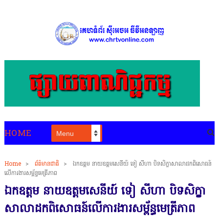
HOME
Home
>
ព័ត៌មានជាតិ
>
ឯកឧត្តម នាយឧត្តមសេនីយ៍ ទៀ សីហា បិទសិក្ខាសាលាដកពិសោធន៍
លើការងារសម្ព័ន្ធមេត្រីភាព
ឯកឧត្តម នាយឧត្តមសេនីយ៍ ទៀ សីហា បិទសិក្ខា
សាលាដកពិសោធន៍លើការងារសម្ព័ន្ធមេត្រីភាព