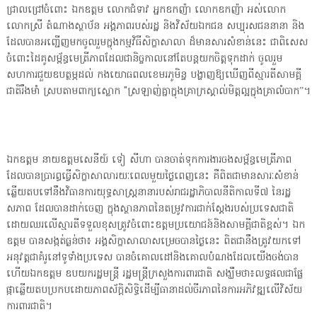
ជ្រាលជ្រៅចំពោះ ឯកឧត្តម លោកជំទាវ អ្នកឧកញ៉ា លោកឧកញ៉ា អស់លោក
លោកស្រី តំណាងស្ថាប័ន អង្គភាពរបស់រដ្ឋ និងវិស័យឯកជន សប្បុរសជននានា និង
ដែលបានអញ្ជើញមកចូលរួមក្នុងកម្មវិធីសិក្ខាសាលា ដ៏មានសារសំខាន់នេះ ជាពិសេស
ចំពោះដៃគូសម្ព័ន្ធមេត្រីភាពដែលជានិច្ចកាលនៅតែបន្តយកចិត្តទុកដាក់ ចូលរួម
សហការជួយឧបត្ថម្ភដល់ កងយោធពលខេមរភូមិន្ទ បង្ហាញឱ្យឃើញពីស្មារតីសាមគ្គី
ជាតិរឹងមាំ ស្របតាមពាក្យស្លោក "ស្រឡាញ់គ្នាក្នុងគ្រាក្រស្គាល់មិត្តល្អក្នុងគ្រាលំបាក”។
ឯកឧត្តម នាយឧត្តមសេនីយ៍ ទៀ សីហា បានចាត់ទុកការងារចងសម្ព័ន្ធមេត្រីភាព
ដែលបានប្រារព្ធធ្វើសិក្ខាសាលារយៈពេលមួយថ្ងៃពេញនេះ គឺពិតជាមានសារៈសំខាន់
ឆ្លើយតបទៅនឹងវិធានការយុទ្ធសាស្ត្រនានារបស់រាជរដ្ឋាភិបាលនីតិកាលទី៧ នៃរដ្ឋ
សភាព ដែលបានដាក់ចេញ ក្នុងស្ថានភាពនៃតម្រូវការជាក់ស្តែងរបស់ប្រទេសជាតិ
ដោយឈរលើស្មារតីទទួលខុសត្រូវចំពោះឧត្តមប្រយោជន៍និងសាមគ្គីជាតិខ្ពស់។ ឯក
ឧត្តម បានសង្កត់ធ្ងន់ថា៖ អង្គសិក្ខាសាលាសម្រេចបានថ្ងៃនេះ ពិតជានឹងត្រូវយកទៅ
អនុវត្តជាគំរូនៅទូទាំងប្រទេស បានចំគោលដៅនិងគោលបំណងដែលយើងចង់បាន
ហើយឯកឧត្តម ឧបយករដ្ឋមន្រ្តី រដ្ឋមន្រ្តីក្រសួងការពារជាតិ សង្ឃឹមថា៖លទ្ធផលជាផ្លែ
ផ្កាឆ្លើយតបប្រកបដោយភាពស័ក្ដិសិទ្ធិដើម្បីធានាដល់ចីរភាពនៃការអភិវឌ្ឍលើវិស័យ
ការពារជាតិ។