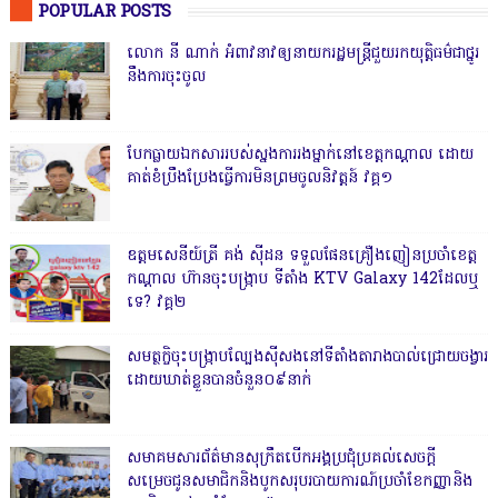
POPULAR POSTS
លោក នី ណាក់ អំពាវនាវឲ្យនាយករដ្ឋមន្ត្រីជួយរកយុត្តិធម៌ជាថ្នូរ
នឹងការចុះចូល
បែកធ្លាយឯកសាររបស់ស្នងការរងម្នាក់នៅខេត្តកណ្ដាល ដោយ
គាត់ខំប្រឹងប្រែងធ្វើការមិនព្រមចូលនិវត្តន៍ វគ្គ១
ឧត្តមសេនីយ៍ត្រី គង់ ស៊ីដន ទទួលផែនគ្រឿងញៀនប្រចាំខេត្ត
កណ្តាល ហ៊ានចុះបង្ក្រាប ទីតាំង KTV Galaxy 142ដែលឬ
ទេ? វគ្គ២
សមត្ថកិ្ចចុះបង្ក្រាបល្បែងស៊ីសងនៅទីតាំងតារាងបាល់ជ្រោយចង្វារ
ដោយឃាត់ខ្លួនបានចំនួន០៩នាក់
សមាគមសារព័ត៌មានសុក្រឹតបើកអង្គប្រជុំប្រគល់សេចក្តី
សម្រេចជូនសមាជិកនិងបូកសរុបរបាយការណ៍ប្រចាំខែកញ្ញានិង