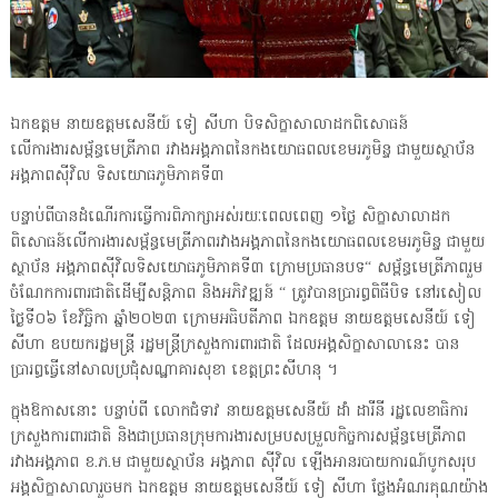
ឯកឧត្តម នាយឧត្តមសេនីយ៍ ទៀ សីហា បិទសិក្ខាសាលាដកពិសោធន៍
លើការងារសម្ព័ន្ធមេត្រីភាព រវាងអង្គភាពនៃកងយោធពលខេមរភូមិន្ទ ជាមួយស្ថាប័ន
អង្គភាពស៊ីវិល ទិសយោធភូមិភាគទី៣
បន្ទាប់ពីបានដំណើរការធ្វើការពិភាក្សាអស់រយៈពេលពេញ ១ថ្ងៃ សិក្ខាសាលាដក
ពិសោធន៍លើការងារសម្ព័ន្ធមេត្រីភាពរវាងអង្គភាពនៃកងយោធពលខេមរភូមិន្ទ ជាមួយ
ស្ថាប័ន អង្គភាពស៊ីវិលទិសយោធភូមិភាគទី៣ ក្រោមប្រធានបទ“ សម្ព័ន្ធមេត្រីភាពរួម
ចំណែកការពារជាតិដើម្បីសន្តិភាព និងអភិវឌ្ឍន៍ “ ត្រូវបានប្រារព្ធពិធីបិទ នៅរសៀល
ថ្ងៃទី០៦ ខែវិច្ឆិកា ឆ្នាំ២០២៣ ក្រោមអធិបតីភាព ឯកឧត្តម នាយឧត្តមសេនីយ៍ ទៀ
សីហា ឧបយករដ្ឋមន្រ្តី រដ្ឋមន្រ្តីក្រសួងការពារជាតិ ដែលអង្គសិក្ខាសាលានេះ បាន
ប្រារព្ធធ្វើនៅសាលប្រជុំសណ្ឋាគារសុខា ខេត្តព្រះសីហនុ ។
ក្នុងឱកាសនោះ បន្ទាប់ពី លោកជំទាវ នាយឧត្តមសេនីយ៍ ដាំ ដារីនី រដ្ឋលេខាធិការ
ក្រសួងការពារជាតិ និងជាប្រធានក្រុមការងារសម្របសម្រួលកិច្ចការសម្ព័ន្ធមេត្រីភាព
រវាងអង្គភាព ខ.ភ.ម ជាមួយស្ថាប័ន អង្គភាព ស៊ីវិល ឡើងអានរបាយការណ៍បូកសរុប
អង្គសិក្ខាសាលារួចមក ឯកឧត្តម នាយឧត្តមសេនីយ៍ ទៀ សីហា ថ្លែងអំណរគុណយ៉ាង