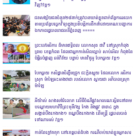
វិញ?វគ្គ១
ជនសង្ស័យជនចំនួន២៨នាក់ត្រូវបានឃាត់ខ្លួនពាក់ព័ន្ធការឆបោក
តាមប្រព័ន្ធបច្ចេកវិទ្យាក្នុងប្រតិបត្តិការដឹកនាំដោយគណៈបញ្ជាការ
ឯកភាពរដ្ឋបាលរាជធានីភ្នំពេញ ‎=====
ព្រះចៅអធិការ ដ៏មានឥទ្ធិពល លោកសុត ដាវី នៅស្រុកកំពុង
ត្រាច ខេត្តកំពត ដែលជាអ្នកកាន់សិលល្អាប់ សាប់រអិល កំពុងតែ
បំផ្លិចបំផ្លាញ ធម៌វិន័យ បន្ទាប់ មានវិដូអូ បែកធ្លាយ វគ្គ១
បែកធ្លាយ កសិដ្ឋានចិញ្ចឹមជ្រូក ជះក្លិនស្អុយ ដែលលោក អធិការ
ស្រុក ម៉ាឡៃអះអាងថាជា របស់លោក ស្វាយជា អភិបាលស្រុក
ម៉ាឡៃ
អីយ៉ាស់ សាងសង់រំលោភ លើដីចំណីផ្លូវសាធារណៈស្ថិតនៅតាម
បណ្ដោយមហាវិថីព្រះមុនីវង្ស កែង និងផ្លូវ ៣៣៤ ក្នុង
សង្កាត់បឹងកេងកង១ ខណ្ឌបឹងកេងកង តើមន្ត្រី រដ្ឋបាលបាត់
ទៅណាអស់ វគ្គ១
កាន់តែក្តៅគគុក នៅខេត្តបាត់ដំបង ករណីចាប់ឃាត់ខ្លួនអ្នកសារ