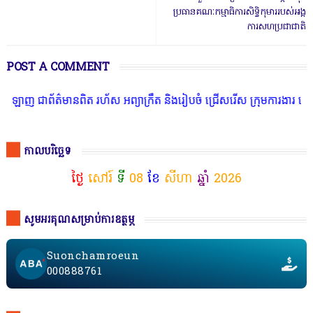
ប្រធានគណៈកម្មាធិការសិទ្ធិកុមាររបស់អង្គ
ការសហប្រជាជាតិ
POST A COMMENT
៌មានពិត រហ័ស អព្យាក្រឹត និងរៀបចំ ជ្រើសរើស ក្រុមការងារ នៅតាមបណ្តាលរ
កាលបរិច្ឆេទ
ថ្ងៃ
សៅរ៍
ទី
08
ខែ
សីហា
ឆ្នាំ
2026
សូមអរគុណសម្រាប់ការឧត្ថម្ភ
Suonchamroeun
000888761