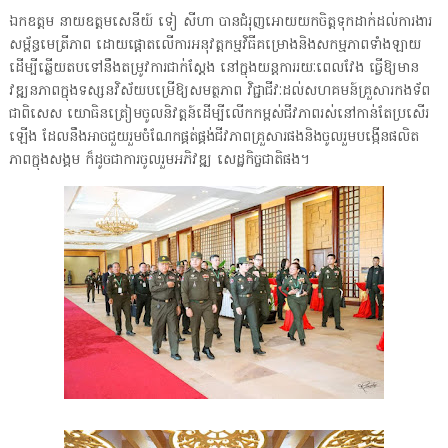
ឯកឧត្តម នាយឧត្តមសេនីយ៍ ទៀ សីហា បានជំរុញអោយយកចិត្តទុកដាក់ដល់ការងារ
សម្ព័ន្ធមេត្រីភាព ដោយផ្តោតលើការអនុវត្តកម្មវិធីគម្រោងនិងសកម្មភាពទាំងឡាយ
ដើម្បីឆ្លើយតបទៅនឹងតម្រូវការជាក់ស្ដែង នៅក្នុងយន្តការរយៈពេលវែង ធ្វើឱ្យមាន
វឌ្ឍនភាពក្នុងទស្សនវិស័យបម្រើឱ្យសមត្ថភាព វិជ្ជាជីវៈដល់សហគមន៍គ្រួសារកងទ័ព
ជាពិសេស យោធិនត្រៀមចូលនិវត្តន៍ដើម្បីលើកកម្ពស់ជីវភាពរស់នៅកាន់តែប្រសើរ
ឡើង ដែលនឹងអាចជួយរួមចំណែកផ្គត់ផ្គង់ជីវភាពគ្រួសារផងនិងចូលរួមបង្កើនផលិត
ភាពក្នុងសង្គម ក៏ដូចជាការចូលរួមអភិវឌ្ឍ សេដ្ឋកិច្ចជាតិផង។