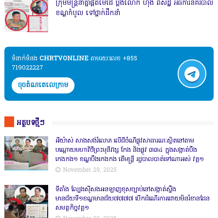
ក្រុមមន្ត្រីនាំគ្នាផ្ដិតមេដៃ ប្ដឹងលោក ហុង ពិសិដ្ឋ អធិការនគរបាល
ខណ្ឌកំបូល ទៅថ្នាក់ដឹកនាំ
ទំនាក់ទំនង​​
CHRTVONLINE
តាមរយៈលេខ +855
719022227
ចុចតំណតេលេក្រាម
អត្ថបទថ្មីៗ
អីយ៉ាស់ សាងសង់រំលោភ លើដីចំណីផ្លូវសាធារណៈស្ថិតនៅតាម
បណ្ដោយមហាវិថីព្រះមុនីវង្ស កែង និងផ្លូវ ៣៣៤ ក្នុងសង្កាត់បឹង
កេងកង១ ខណ្ឌបឹងកេងកង តើមន្ត្រី រដ្ឋបាលបាត់ទៅណាអស់ វគ្គ១
November 29, 2025
ទីតាំង ល្បែងស៊ីសងអនឡាញខុសច្បាប់នៅសង្កាត់សឹ្ចង
មានជ័យទី១ខណ្ឌមានជ័យ៧៧៧៧ បើកដំណើរការដោយមិនរំខានដែន
សមត្ថកិច្ចវគ្គ១