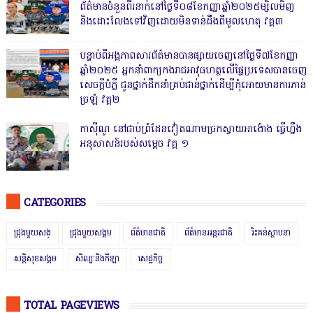
ព័ត៌មានចំនួនពីរនាក់នៅថ្ងៃទី០៨ខែកញ្ញាឆ្នាំ២០២៥ម្សិលមិញ
និងដោះលែងទៅវិញដោយមិនទាន់ដឹងពីមូលហេតុ វគ្គ៣
បន្ទាប់ពីអង្គភាពសារព័ត៌មានបានផ្សាយចេញនៅថ្ងៃទី៧ខែកញ្ញា
ឆ្នាំ២០២៥ អ្នកនាំពាក្យកងរាជអាវុធហត្ថលើផ្ទៃប្រទេសបានចេញ
សេចក្តីបំភ្លឺ ជូនថ្នាក់ដឹកនាំគ្រប់ជាន់ថ្នាក់ដើម្បីកុំអោយមានការភាន់
ច្រឡំ វគ្គ២
កាសុីណូ នៅជាប់ព្រំដែនវៀតណាមច្រកស្វាយអាង៉ោង ធ្វើហ្នឹង
អនុសាសន៍របស់សម្ដេច វគ្គ ១
CATEGORIES
ជ្រុងមួយសង្
ជ្រុងមួយសង្គម
ព័ត៌មានជាតិ
ព័ត៌មានអន្តរជាតិ
រិះគន់ស្ថាបនា
សន្តិសុខសង្គម
សិល្បៈនិងកីឡា
សេដ្ឋកិច្ច
TOTAL PAGEVIEWS