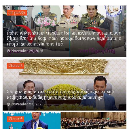
ជ្រុងមួយសង្គម
អីយ៉ាស់ សាងសង់រំលោភ លើដីចំណីផ្លូវសាធារណៈស្ថិតនៅតាមបណ្ដោយមហា
វិថីព្រះមុនីវង្ស កែង និងផ្លូវ ៣៣៤ ក្នុងសង្កាត់បឹងកេងកង១ ខណ្ឌបឹងកេងកង
តើមន្ត្រី រដ្ឋបាលបាត់ទៅណាអស់ វគ្គ១
November 29, 2025
ព័ត៌មានជាតិ
ឯកឧត្តមសន្តិបណ្ឌិត នេត សាវឿន និងឯកឧត្តមអភិសន្តិបណ្ឌិត ស សុខា
អញ្ជើញជាសហអធិបតីផ្សព្វផ្សាយបទបញ្ជារបស់រាជរដ្ឋាភិបាលកម្ពុជា
November 27, 2025
ព័ត៌មានជាតិ