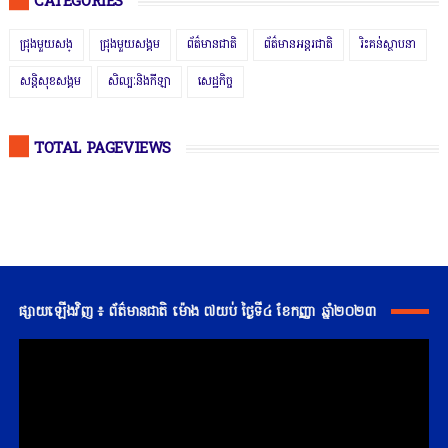
CATEGORIES
ជ្រុងមួយសង្
ជ្រុងមួយសង្គម
ព័ត៌មានជាតិ
ព័ត៌មានអន្តរជាតិ
រិះគន់ស្ថាបនា
សន្តិសុខសង្គម
សិល្បៈនិងកីឡា
សេដ្ឋកិច្ច
TOTAL PAGEVIEWS
ផ្សាយឡើងវិញ ៖ ព័ត៌មានជាតិ ម៉ោង ៧យប់ ថ្ងៃទី៤ ខែកញ្ញា ឆ្នាំ២០២៣