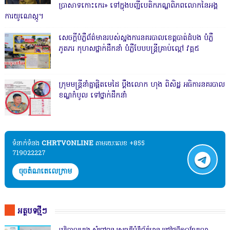
ប្រាសាទកោះកេរ» ទៅក្នុងបញ្ជីបេតិកភណ្ឌពិភពលោកនៃអង្គ
ការយូណេស្កូ។
សេចក្តីបំភ្លឺព័ត៌មានរបស់ស្នងការនគរបាលខេត្តបាត់ដំបង បំភ្លឺ
ភូតភរ កុហសថ្នាក់ដឹកនាំ បំភ្លឺបែបបន្ត្រីគ្រាប់ល្ពៅ វគ្គ៥
ក្រុមមន្ត្រីនាំគ្នាផ្ដិតមេដៃ ប្ដឹងលោក ហុង ពិសិដ្ឋ អធិការនគរបាល
ខណ្ឌកំបូល ទៅថ្នាក់ដឹកនាំ
ទំនាក់ទំនង​​
CHRTVONLINE
តាមរយៈលេខ +855
719022227
ចុចតំណតេលេក្រាម
អត្ថបទថ្មីៗ