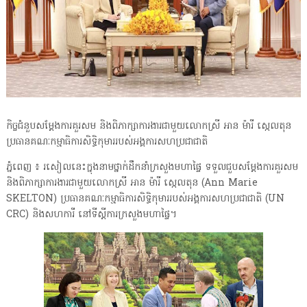
កិច្ចជំនួបសម្តែងការគួរសម និងពិភាក្សាការងារជាមួយលោកស្រី អាន ម៉ារី ស្កេលតុន
ប្រធានគណៈកម្មាធិការសិទ្ធិកុមាររបស់អង្គការសហប្រជាជាតិ
ភ្នំពេញ ៖ រសៀលនេះក្នុងនាមថ្នាក់ដឹកនាំក្រសួងមហាផ្ទៃ ទទួលជួបសម្តែងការគួរសម
និងពិភាក្សាការងារជាមួយលោកស្រី អាន ម៉ារី ស្កេលតុន (Ann Marie
SKELTON) ប្រធានគណៈកម្មាធិការសិទ្ធិកុមាររបស់អង្គការសហប្រជាជាតិ (UN
CRC) និងសហការី នៅទីស្តីការក្រសួងមហាផ្ទៃ។