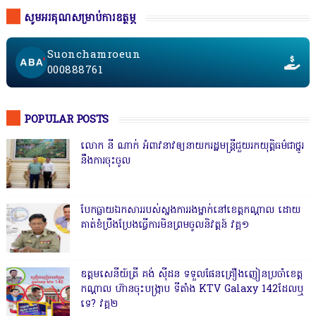
សូមអរគុណសម្រាប់ការឧត្ថម្ភ
Suonchamroeun
000888761
POPULAR POSTS
លោក នី ណាក់ អំពាវនាវឲ្យនាយករដ្ឋមន្ត្រីជួយរកយុត្តិធម៌ជាថ្នូរ
នឹងការចុះចូល
បែកធ្លាយឯកសាររបស់ស្នងការរងម្នាក់នៅខេត្តកណ្ដាល ដោយ
គាត់ខំប្រឹងប្រែងធ្វើការមិនព្រមចូលនិវត្តន៍ វគ្គ១
ឧត្តមសេនីយ៍ត្រី គង់ ស៊ីដន ទទួលផែនគ្រឿងញៀនប្រចាំខេត្ត
កណ្តាល ហ៊ានចុះបង្ក្រាប ទីតាំង KTV Galaxy 142ដែលឬ
ទេ? វគ្គ២