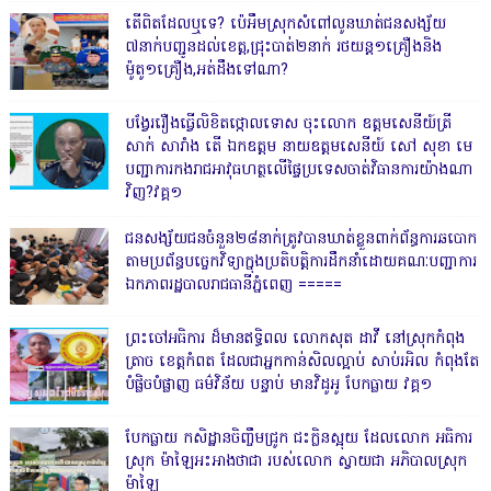
តើពិតដែលឬទេ? ប៉េអឹមស្រុកសំពៅលូនឃាត់ជនសង្ស័យ
៧នាក់បញ្ជូនដល់ខេត្ត,ជ្រុះបាត់២នាក់ រថយន្ត១គ្រឿងនិង
ម៉ូតូ១គ្រឿង,អត់ដឹងទៅណា?
បង្វែររឿងធ្វើលិខិតថ្កោលទោស ចុះលោក ឧត្តមសេនីយ៍ត្រី
សាក់ សារាំង តើ ឯកឧត្តម នាយឧត្តមសេនីយ៍ សៅ សុខា មេ
បញ្ជាការកងរាជអាវុធហត្ថលើផ្ទៃប្រទេសចាត់វិធានការយ៉ាងណា
វិញ?វគ្គ១
ជនសង្ស័យជនចំនួន២៨នាក់ត្រូវបានឃាត់ខ្លួនពាក់ព័ន្ធការឆបោក
តាមប្រព័ន្ធបច្ចេកវិទ្យាក្នុងប្រតិបត្តិការដឹកនាំដោយគណៈបញ្ជាការ
ឯកភាពរដ្ឋបាលរាជធានីភ្នំពេញ ‎=====
ព្រះចៅអធិការ ដ៏មានឥទ្ធិពល លោកសុត ដាវី នៅស្រុកកំពុង
ត្រាច ខេត្តកំពត ដែលជាអ្នកកាន់សិលល្អាប់ សាប់រអិល កំពុងតែ
បំផ្លិចបំផ្លាញ ធម៌វិន័យ បន្ទាប់ មានវិដូអូ បែកធ្លាយ វគ្គ១
បែកធ្លាយ កសិដ្ឋានចិញ្ចឹមជ្រូក ជះក្លិនស្អុយ ដែលលោក អធិការ
ស្រុក ម៉ាឡៃអះអាងថាជា របស់លោក ស្វាយជា អភិបាលស្រុក
ម៉ាឡៃ