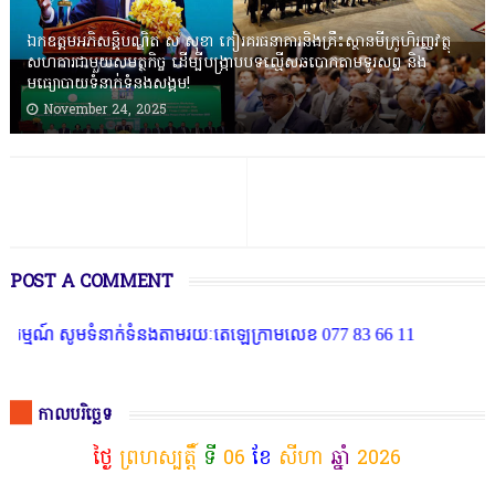
ឯកឧត្តមអភិសន្តិបណ្ឌិត ស សុខា កៀរគរធនាគារនិងគ្រឹះស្ថានមីក្រូហិរញ្ញវត្ថុ
សហការជាមួយសមត្ថកិច្ច ដើម្បីបង្ក្រាបបទល្មើសឆបោកតាមទូរសព្ទ និង
មធ្យោបាយទំនាក់ទំនងសង្គម!
November 24, 2025
POST A COMMENT
មទំនាក់ទំនងតាមរយៈតេឡេក្រាមលេខ 077 83 66 11
កាលបរិច្ឆេទ
ថ្ងៃ
ព្រហស្បត្តិ៍
ទី
06
ខែ
សីហា
ឆ្នាំ
2026