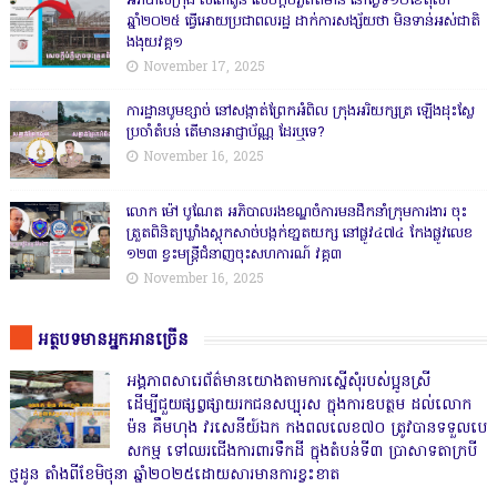
អភិបាលក្រុង សំពៅពូន សេចក្តីបំភ្លឺព័ត៌មាន នៅថ្ងៃទី១០ខែតុលា
ឆ្នាំ២០២៥ ធ្វើអោយប្រជាពលរដ្ឋ ដាក់ការសង្ស័យថា មិនទាន់អស់ជាតិ
ងងុយវគ្គ១
November 17, 2025
ការដ្ឋានបូមខ្សាច់ នៅសង្កាត់ព្រែកអំពិល ក្រុងអរិយក្សត្រ ឡើងដុះស្លែ
ប្រចាំតំបន់ តើមានអាជ្ញាប័ណ្ណ ដែរឬទេ?
November 16, 2025
លោក ម៉ៅ បូណែត អភិបាលរងខណ្ឌចំការមនដឹកនាំក្រុមការងារ ចុះ
ត្រួតពិនិត្យឃ្លាំងស្តុកសាច់បង្កក់ខា្នតយក្ស នៅផ្លូវ៤៧៤ កែងផ្លូវលេខ
១២៣ ខ្វះមន្ត្រីជំនាញចុះសហការណ៍ វគ្គ៣
November 16, 2025
អត្ថបទមានអ្នកអានច្រើន
អង្គភាពសារេព័ត៌មានយោងតាមការស្នើសុំរបស់ប្អូនស្រី
ដើម្បីជួយផ្សព្វផ្សាយរកជនសប្បុរស ក្នុងការឧបត្ថម ដល់លោក
ម៉ន គឹមហុង វរសេនីយ៍ឯក កងពលលេខ៧០ ត្រូវបានទទួលបេ
សកម្ម ទៅឈរជើងការពារទឹកដី ក្នុងតំបន់ទី៣ ប្រាសាទតាក្របី
ថ្មដូន តាំងពីខែមិថុនា ឆ្នាំ២០២៥ដោយសារមានការខ្វះខាត