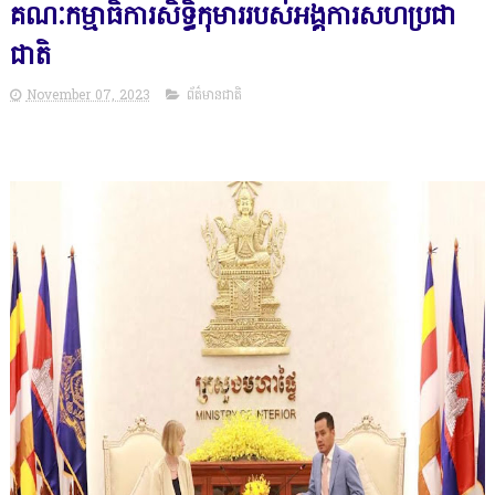
គណៈកម្មាធិការសិទ្ធិកុមាររបស់អង្គការសហប្រជា
ជាតិ
November 07, 2023
ព័ត៌មានជាតិ