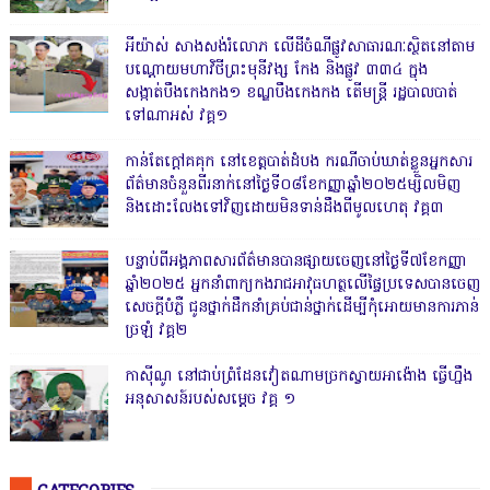
អីយ៉ាស់ សាងសង់រំលោភ លើដីចំណីផ្លូវសាធារណៈស្ថិតនៅតាម
បណ្ដោយមហាវិថីព្រះមុនីវង្ស កែង និងផ្លូវ ៣៣៤ ក្នុង
សង្កាត់បឹងកេងកង១ ខណ្ឌបឹងកេងកង តើមន្ត្រី រដ្ឋបាលបាត់
ទៅណាអស់ វគ្គ១
កាន់តែក្តៅគគុក នៅខេត្តបាត់ដំបង ករណីចាប់ឃាត់ខ្លួនអ្នកសារ
ព័ត៌មានចំនួនពីរនាក់នៅថ្ងៃទី០៨ខែកញ្ញាឆ្នាំ២០២៥ម្សិលមិញ
និងដោះលែងទៅវិញដោយមិនទាន់ដឹងពីមូលហេតុ វគ្គ៣
បន្ទាប់ពីអង្គភាពសារព័ត៌មានបានផ្សាយចេញនៅថ្ងៃទី៧ខែកញ្ញា
ឆ្នាំ២០២៥ អ្នកនាំពាក្យកងរាជអាវុធហត្ថលើផ្ទៃប្រទេសបានចេញ
សេចក្តីបំភ្លឺ ជូនថ្នាក់ដឹកនាំគ្រប់ជាន់ថ្នាក់ដើម្បីកុំអោយមានការភាន់
ច្រឡំ វគ្គ២
កាសុីណូ នៅជាប់ព្រំដែនវៀតណាមច្រកស្វាយអាង៉ោង ធ្វើហ្នឹង
អនុសាសន៍របស់សម្ដេច វគ្គ ១