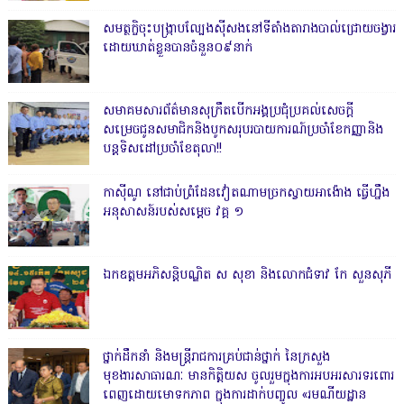
សមត្ថកិ្ចចុះបង្ក្រាបល្បែងស៊ីសងនៅទីតាំងតារាងបាល់ជ្រោយចង្វារ
ដោយឃាត់ខ្លួនបានចំនួន០៩នាក់
សមាគមសារព័ត៌មានសុក្រឹតបើកអង្គប្រជុំប្រគល់សេចក្តី
សម្រេចជូនសមាជិកនិងបូកសរុបរបាយការណ៍ប្រចាំខែកញ្ញានិង
បន្តទិសដៅប្រចាំខែតុលា!!
កាសុីណូ នៅជាប់ព្រំដែនវៀតណាមច្រកស្វាយអាង៉ោង ធ្វើហ្នឹង
អនុសាសន៍របស់សម្ដេច វគ្គ ១
ឯកឧត្តមអភិសន្តិបណ្ឌិត ស សុខា និងលោកជំទាវ កែ សួនសុភី
ថ្នាក់ដឹកនាំ និងមន្ត្រីរាជការគ្រប់ជាន់ថ្នាក់ នៃក្រសួង
មុខងារសាធារណៈ មានកិត្តិយស ចូលរួមក្នុងការអបអរសារទរពោរ
ពេញដោយមោទកភាព ក្នុងការដាក់បញ្ចូល «រមណីយដ្ឋាន