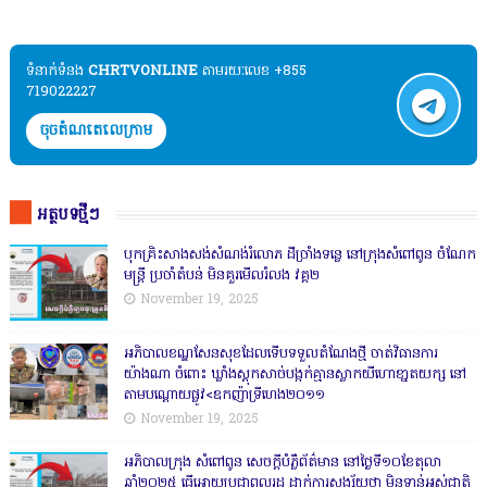
ទំនាក់ទំនង​​
CHRTVONLINE
តាមរយៈលេខ +855
719022227
ចុចតំណតេលេក្រាម
អត្ថបទថ្មីៗ
បុកគ្រិះសាងសង់សំណង់រំលោភ ដីច្រាំងទន្លេ នៅក្រុងសំពៅពូន ចំណែក
មន្ត្រី ប្រចាំតំបន់ មិនគួរមើលរំលង វគ្គ២
November 19, 2025
អភិបាលខណ្ឌសែនសុខដែលទើបទទួលតំណែងថ្មី ចាត់វិធានការ
យ៉ាងណា ចំពោះ ឃ្លាំងស្តុកសាច់បង្កក់គ្មានស្លាកយីហោខា្នតយក្ស នៅ
តាមបណ្តោយផ្លូវ<ឧកញ៉ាទ្រីហេង២០១១
November 19, 2025
អភិបាលក្រុង សំពៅពូន សេចក្តីបំភ្លឺព័ត៌មាន នៅថ្ងៃទី១០ខែតុលា
ឆ្នាំ២០២៥ ធ្វើអោយប្រជាពលរដ្ឋ ដាក់ការសង្ស័យថា មិនទាន់អស់ជាតិ