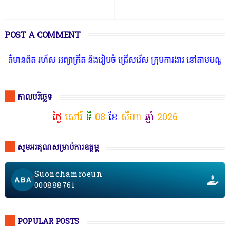
POST A COMMENT
ត រហ័ស អព្យាក្រឹត និងរៀបចំ ជ្រើសរើស ក្រុមការងារ នៅតាមបណ្តាលរាជធានី
កាលបរិច្ឆេទ
ថ្ងៃ
សៅរ៍
ទី
08
ខែ
សីហា
ឆ្នាំ
2026
សូមអរគុណសម្រាប់ការឧត្ថម្ភ
Suonchamroeun
000888761
POPULAR POSTS