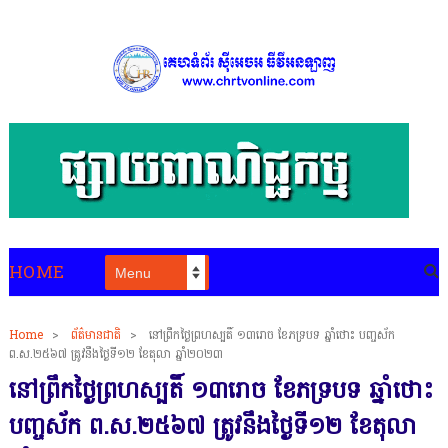
HOME
Home
>
ព័ត៌មានជាតិ
>
នៅព្រឹកថ្ងៃព្រហស្បតិ៍ ១៣រោច ខែភទ្របទ ឆ្នាំថោះ បញ្ចស័ក
ព.ស.២៥៦៧ ត្រូវនឹងថ្ងៃទី១២ ខែតុលា ឆ្នាំ២០២៣
នៅព្រឹកថ្ងៃព្រហស្បតិ៍ ១៣រោច ខែភទ្របទ ឆ្នាំថោះ
បញ្ចស័ក ព.ស.២៥៦៧ ត្រូវនឹងថ្ងៃទី១២ ខែតុលា