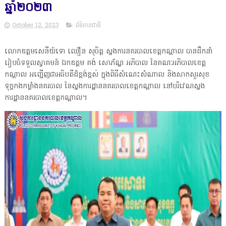
ឆ្នាំ២០២៣
October 12, 2023
ព័ត៌មានជាតិ
លោកឧត្តមសេនីយ៍ទោ ឈឿន សុចិត្ត ស្នងការនគរបាលខេត្តកណ្តាល បានដឹកនាំ
រៀបចំទទួលស្វាគមន៍ ឯកឧត្តម គង់ សោភ័ណ្ឌ អភិបាល នៃគណៈអភិបាលខេត្ត
កណ្តាល អញ្ជើញជាអធិបតីដ៏ខ្ពង់ខ្ពស់ ក្នុងពិធីសំណេះសំណាល និងសាកសួរសុខ
ទុក្ខកងកម្លាំងនគរបាល នៃស្នងការដ្ឋាននគរបាលខេត្តកណ្តាល នៅបរិវេណស្នង
ការដ្ឋាននគរបាលខេត្តកណ្តាល។