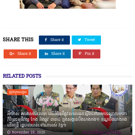
SHARE THIS
Share it
Tweet
Share it
Share it
Pin it
RELATED POSTS
ជ្រុងមួយសង្គម
អីយ៉ាស់ សាងសង់រំលោភ លើដីចំណីផ្លូវសាធារណៈស្ថិតនៅតាមបណ្ដោយមហា
វិថីព្រះមុនីវង្ស កែង និងផ្លូវ ៣៣៤ ក្នុងសង្កាត់បឹងកេងកង១ ខណ្ឌបឹងកេងកង
តើមន្ត្រី រដ្ឋបាលបាត់ទៅណាអស់ វគ្គ១
November 29, 2025