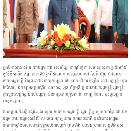
ក្នុងឱកាសនោះដែរ ឯកឧត្តម គង់ សោភ័ណ្ឌ បានផ្តាំផ្ញើការសាកសួរសុខទុក្ខ និងពាំនាំ
នូវក្ដីនឹករលឹក ដ៏ជ្រាលជ្រៅបំផុតពីសំណាក់ សម្តេចមហាបវរធិបតី ហ៊ុន ម៉ាណែត
នាយករដ្ឋមន្ត្រី នៃព្រះរាជាណាចក្រកម្ពុជា និង លោកជំទាវបណ្ឌិត ពេជ ចន្ទមុន្នី ហ៊ុន
ម៉ាណែត, ឯកឧត្តមអគ្គបណ្ឌិត សភាចារ្យ អូន ព័ន្ធមុនីរត្ន ឧបនាយករដ្ឋមន្ត្រី រដ្ឋមន្ត្រី
ក្រសួងសេដ្ឋកិច្ច និងហិរញ្ញវត្ថុ និងជាប្រធានក្រុមការងាររាជរដ្ឋាភិបាល ចុះមូលដ្ឋាន
ខេត្តកណ្តាល,
ឯកឧត្តមអភិសន្តិបណ្ឌិត ស សុខា ឧបនាយករដ្ឋមន្រ្តី រដ្ឋមន្ត្រីក្រសួងមហាផ្ទៃ និង ឯក
ឧត្តម នាយឧត្ដមសេនីយ៍ ស ថេត អគ្គស្នងការ នគរបាលជាតិ ជូនចំពោះអាជ្ញាធរ
និងកងកម្លាំងមានសមត្ថកិច្ចគ្រប់លំដាប់ថ្នាក់ ព្រមទាំង បងប្អូនប្រជាពលរដ្ឋទាំងអស់