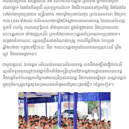
ដែលជានិច្ចកាល សម្ដេចធិបតី និង លោកជំទាវបណ្ឌិត ព្រមទាំង ថ្នាក់ដឹកនាំគ្រប់
លំដាប់ថ្នាក់ តែងតែគិតគូរពី សុខទុក្ខការលំបាក និងជីវភាពរស់នៅប្រចាំថ្ងៃ និងតែងតែ
នៅជាប់ជាមួយប្រជាជន មន្ត្រីរាជការ កងកម្លាំងប្រដាប់អាវុធ គ្រប់ពេលវេលា និងគ្រប់
កាលៈទេសៈទាំងអស់ ជាពិសេសកងកម្លាំងនៃស្នងការនគរបាលខេត្ត ដែលបានបំពេញ
តួនាទី ភារកិច្ច ការពារសុវត្ថិភាព ទាំងមុនពេល ក្នុងអំឡុងពេល និងក្រោយពេល
បោះឆ្នោតបាន យ៉ាងល្អប្រសើរ ព្រមទាំងបានបោះឆ្នោតគាំទ្រគណបក្សប្រជាជន។
លទ្ធផលនៃការបោះ ឆ្នោតជ្រើសតាំងតំណាងរាស្ត្រ កាលពីថ្ងៃទី២៣ ខែកក្កដា
ឆ្នាំ២០២៣ កន្លងទៅថ្មីៗនេះ គឺជា ការបោះឆ្នោតមួយដែលមានលក្ខណៈសេរី ត្រឹម
ត្រូវ និងមានតម្លាភាព។
ជាមួយគ្នានេះ ឯកឧត្តម អភិបាលនៃគណៈអភិបាលខេត្ត បាននឹងសង្ឃឹមជឿជាក់លើ
ស្មារតីទទួលខុសត្រូវរបស់ថ្នាក់ដឹកនាំនិងមន្ត្រីក្រោមឱវាទស្នងការដ្ឋាននគរបាលខេត្ត
នឹងបន្តខិតខំបំពេញភារកិច្ចការងារបម្រើប្រជាពលរដ្ឋ និងការពារសន្តិសុខ សណ្តាប់ធ្នាប់
ក្នុងភូមិសាស្ត្រខេត្តឲ្យសម្រេចបានសមិទ្ធផលដ៏ត្រចះត្រចង់ថ្មីៗ បន្ថែមទៀត។