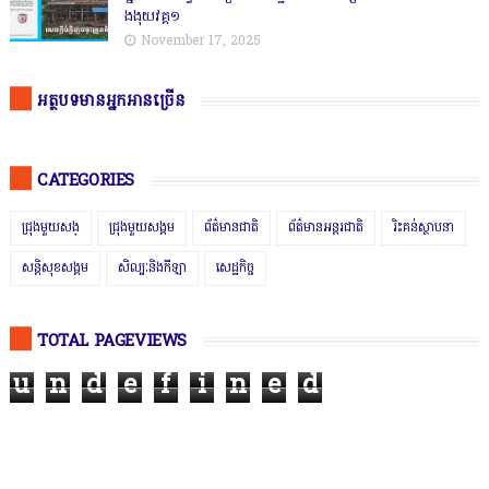
ងងុយវគ្គ១
November 17, 2025
អត្ថបទមានអ្នកអានច្រើន
CATEGORIES
ជ្រុងមួយសង្
ជ្រុងមួយសង្គម
ព័ត៌មានជាតិ
ព័ត៌មានអន្តរជាតិ
រិះគន់ស្ថាបនា
សន្តិសុខសង្គម
សិល្បៈនិងកីឡា
សេដ្ឋកិច្ច
TOTAL PAGEVIEWS
u
n
d
e
f
i
n
e
d