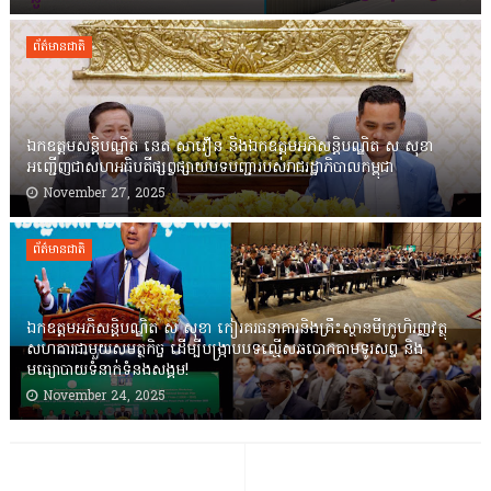
ព័ត៌មានជាតិ
ឯកឧត្តមសន្តិបណ្ឌិត នេត សាវឿន និងឯកឧត្តមអភិសន្តិបណ្ឌិត ស សុខា
អញ្ជើញជាសហអធិបតីផ្សព្វផ្សាយបទបញ្ជារបស់រាជរដ្ឋាភិបាលកម្ពុជា
November 27, 2025
ព័ត៌មានជាតិ
ឯកឧត្តមអភិសន្តិបណ្ឌិត ស សុខា កៀរគរធនាគារនិងគ្រឹះស្ថានមីក្រូហិរញ្ញវត្ថុ
សហការជាមួយសមត្ថកិច្ច ដើម្បីបង្ក្រាបបទល្មើសឆបោកតាមទូរសព្ទ និង
មធ្យោបាយទំនាក់ទំនងសង្គម!
November 24, 2025