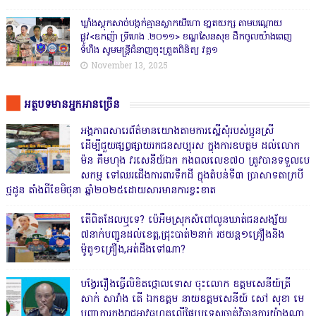
ឃ្លាំងស្តុកសាច់បង្កក់គ្មានស្លាកយីហោ ខា្នតយក្ស តាមបណ្តោយ
ផ្លូវ<ឧកញ៉ា ទ្រីហេង .២០១១> ខណ្ឌសែនសុខ ដឹកចូលយ៉ាងពេញ
ទំហឹង សូមមន្ត្រីជំនាញចុះត្រួតពិនិត្យ វគ្គ១
November 13, 2025
អត្ថបទមានអ្នកអានច្រើន
អង្គភាពសារេព័ត៌មានយោងតាមការស្នើសុំរបស់ប្អូនស្រី
ដើម្បីជួយផ្សព្វផ្សាយរកជនសប្បុរស ក្នុងការឧបត្ថម ដល់លោក
ម៉ន គឹមហុង វរសេនីយ៍ឯក កងពលលេខ៧០ ត្រូវបានទទួលបេ
សកម្ម ទៅឈរជើងការពារទឹកដី ក្នុងតំបន់ទី៣ ប្រាសាទតាក្របី
ថ្មដូន តាំងពីខែមិថុនា ឆ្នាំ២០២៥ដោយសារមានការខ្វះខាត
តើពិតដែលឬទេ? ប៉េអឹមស្រុកសំពៅលូនឃាត់ជនសង្ស័យ
៧នាក់បញ្ជូនដល់ខេត្ត,ជ្រុះបាត់២នាក់ រថយន្ត១គ្រឿងនិង
ម៉ូតូ១គ្រឿង,អត់ដឹងទៅណា?
បង្វែររឿងធ្វើលិខិតថ្កោលទោស ចុះលោក ឧត្តមសេនីយ៍ត្រី
សាក់ សារាំង តើ ឯកឧត្តម នាយឧត្តមសេនីយ៍ សៅ សុខា មេ
បញ្ជាការកងរាជអាវុធហត្ថលើផ្ទៃប្រទេសចាត់វិធានការយ៉ាងណា