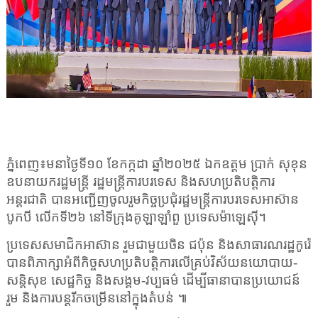
ភ្នំពេញ៖មនាថ្ងៃទី១០ ខែកក្កដា ឆ្នាំ២០២៥ ឯកឧត្តម ប្រាក់ សុខុន
ឧបនាយករដ្ឋមន្ត្រី រដ្ឋមន្ត្រីការបរទេស និងសហប្រតិបត្តិការ
អន្តរជាតិ បានអញ្ជើញចូលរួមកិច្ចប្រជុំរដ្ឋមន្ត្រីការបរទេសអាស៊ាន
បូកបី លើកទី២៦ នៅទីក្រុងគូឡាឡាំពួ ប្រទេសម៉ាឡេស៊ី។
ប្រទេសសមាជិកអាស៊ាន រួមជាមួយចិន ជប៉ុន និងសាធារណរដ្ឋកូរ៉េ
បានពិភាក្សាអំពីកិច្ចសហប្រតិបត្តិការលើគ្រប់វិស័យនយោបាយ-
សន្តិសុខ សេដ្ឋកិច្ច និងសង្គម-វប្បធម៌ ដើម្បីធានាបានប្រយោជន៍
រួម និងការបន្តរីកចម្រើននៅក្នុងតំបន់ ៕