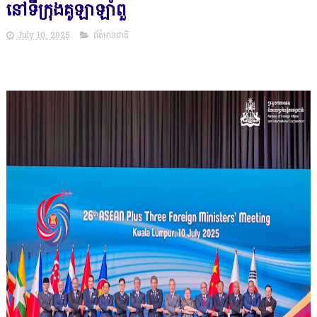
នៅទីក្រុងគូឡាឡាំពួ
July 10, 2025
ព័ត៌មានជាតិ