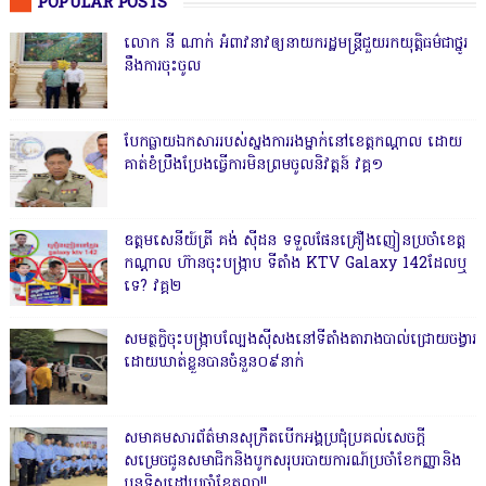
POPULAR POSTS
លោក នី ណាក់ អំពាវនាវឲ្យនាយករដ្ឋមន្ត្រីជួយរកយុត្តិធម៌ជាថ្នូរ
នឹងការចុះចូល
បែកធ្លាយឯកសាររបស់ស្នងការរងម្នាក់នៅខេត្តកណ្ដាល ដោយ
គាត់ខំប្រឹងប្រែងធ្វើការមិនព្រមចូលនិវត្តន៍ វគ្គ១
ឧត្តមសេនីយ៍ត្រី គង់ ស៊ីដន ទទួលផែនគ្រឿងញៀនប្រចាំខេត្ត
កណ្តាល ហ៊ានចុះបង្ក្រាប ទីតាំង KTV Galaxy 142ដែលឬ
ទេ? វគ្គ២
សមត្ថកិ្ចចុះបង្ក្រាបល្បែងស៊ីសងនៅទីតាំងតារាងបាល់ជ្រោយចង្វារ
ដោយឃាត់ខ្លួនបានចំនួន០៩នាក់
សមាគមសារព័ត៌មានសុក្រឹតបើកអង្គប្រជុំប្រគល់សេចក្តី
សម្រេចជូនសមាជិកនិងបូកសរុបរបាយការណ៍ប្រចាំខែកញ្ញានិង
បន្តទិសដៅប្រចាំខែតុលា!!