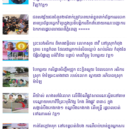
វិញ?វគ្គ១
ជនសង្ស័យជនចំនួន២៨នាក់ត្រូវបានឃាត់ខ្លួនពាក់ព័ន្ធការឆបោក
តាមប្រព័ន្ធបច្ចេកវិទ្យាក្នុងប្រតិបត្តិការដឹកនាំដោយគណៈបញ្ជាការ
ឯកភាពរដ្ឋបាលរាជធានីភ្នំពេញ ‎=====
ព្រះចៅអធិការ ដ៏មានឥទ្ធិពល លោកសុត ដាវី នៅស្រុកកំពុង
ត្រាច ខេត្តកំពត ដែលជាអ្នកកាន់សិលល្អាប់ សាប់រអិល កំពុងតែ
បំផ្លិចបំផ្លាញ ធម៌វិន័យ បន្ទាប់ មានវិដូអូ បែកធ្លាយ វគ្គ១
បែកធ្លាយ កសិដ្ឋានចិញ្ចឹមជ្រូក ជះក្លិនស្អុយ ដែលលោក អធិការ
ស្រុក ម៉ាឡៃអះអាងថាជា របស់លោក ស្វាយជា អភិបាលស្រុក
ម៉ាឡៃ
អីយ៉ាស់ សាងសង់រំលោភ លើដីចំណីផ្លូវសាធារណៈស្ថិតនៅតាម
បណ្ដោយមហាវិថីព្រះមុនីវង្ស កែង និងផ្លូវ ៣៣៤ ក្នុង
សង្កាត់បឹងកេងកង១ ខណ្ឌបឹងកេងកង តើមន្ត្រី រដ្ឋបាលបាត់
ទៅណាអស់ វគ្គ១
កាន់តែក្តៅគគុក នៅខេត្តបាត់ដំបង ករណីចាប់ឃាត់ខ្លួនអ្នកសារ