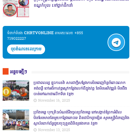
ខណ្ឌកំបូល ទៅថ្នាក់ដឹកនាំ
ទំនាក់ទំនង​​
CHRTVONLINE
តាមរយៈលេខ +855
719022227
ចុចតំណតេលេក្រាម
អត្ថបទថ្មីៗ
ប្រជាពលរដ្ឋ ផ្ទុះការតវ៉ា សារជាថ្មីសម្តែងការមិនពេញចិត្តចំពោះលោក
គង់ពន្លឺ ចៅអធិការវត្តស្ដៅកន្លែងលក់ដីក្នុងវត្ត តែមិនអភិវឌ្ឍន៍ មិនដឹង
បាត់ទៅណាជាលើកទី៣ វគ្គ២
November 16, 2025
ច្រាំងទន្លេ បុកគ្រិះសំណង់រឹងចូលច្រាំងទន្លេ នៅសង្កាត់ព្រែកអំពិល
មិនមែនមានតែមួយកន្លែងនោះទេ ពិតជារីកដូចផ្សិត សូមមន្ត្រីជំនាញនិង
ស្ថាប័នពាក់ព័ន្ធជួយចុះត្រួតពិនិត្យផងទាន វគ្គ២
November 13, 2025