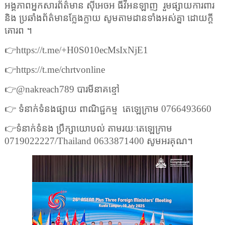
អង្គភាពអ្នកសារព័ត៌មាន ស៊ីអេចអ ធីវីអនឡាញ
រួមផ្សាយការពារ
និង ប្រឆាំងព័ត៌មានក្លែងក្លាយ សូមតាមដានទាំងអស់គ្នា ដោយក្តី
គោរព ។
👉
https://t.me/+H0S010ecMsIxNjE1
👉
https://t.me/chrtvonline
👉
@nakreach789
បារមីនាគខ្មៅ
👉
ទំនាក់ទំនងផ្សាយ ពាណិជ្ជកម្ម
តេឡេក្រាម
0766493660
👉
ទំនាក់ទំនង ប្រឹក្សាយោបល់ តាមរយៈតេឡេក្រាម
0719022227/Thailand 0633871400
សូមអរគុណ។