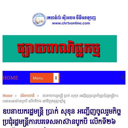
HOME
Home
>
ព័ត៌មានជាតិ
>
ឧបនាយករដ្ឋមន្ត្រី ប្រាក់ សុខុន អញ្ជើញចូលរួមកិច្ចប្រជុំរដ្ឋមន្ត្រីការ
បរទេសអាស៊ានបូកបី លើកទី២៦ នៅទីក្រុងគូឡាឡាំពួ
ឧបនាយករដ្ឋមន្ត្រី ប្រាក់ សុខុន អញ្ជើញចូលរួមកិច្ច
ប្រជុំរដ្ឋមន្ត្រីការបរទេសអាស៊ានបូកបី លើកទី២៦