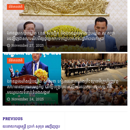
ព័ត៌មានជាតិ
ឯកឧត្តមសន្តិបណ្ឌិត នេត សាវឿន និងឯកឧត្តមអភិសន្តិបណ្ឌិត ស សុខា
អញ្ជើញជាសហអធិបតីផ្សព្វផ្សាយបទបញ្ជារបស់រាជរដ្ឋាភិបាលកម្ពុជា
November 27, 2025
ព័ត៌មានជាតិ
ឯកឧត្តមអភិសន្តិបណ្ឌិត ស សុខា កៀរគរធនាគារនិងគ្រឹះស្ថានមីក្រូហិរញ្ញវត្ថុ
សហការជាមួយសមត្ថកិច្ច ដើម្បីបង្ក្រាបបទល្មើសឆបោកតាមទូរសព្ទ និង
មធ្យោបាយទំនាក់ទំនងសង្គម!
November 24, 2025
PREVIOUS
ឧបនាយករដ្ឋមន្ត្រី ប្រាក់ សុខុន អញ្ជើញជួប