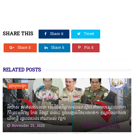
SHARE THIS
Share it
Tweet
Share it
Share it
Pin it
RELATED POSTS
ជ្រុងមួយសង្គម
អីយ៉ាស់ សាងសង់រំលោភ លើដីចំណីផ្លូវសាធារណៈស្ថិតនៅតាមបណ្ដោយមហា
វិថីព្រះមុនីវង្ស កែង និងផ្លូវ ៣៣៤ ក្នុងសង្កាត់បឹងកេងកង១ ខណ្ឌបឹងកេងកង
តើមន្ត្រី រដ្ឋបាលបាត់ទៅណាអស់ វគ្គ១
November 29, 2025