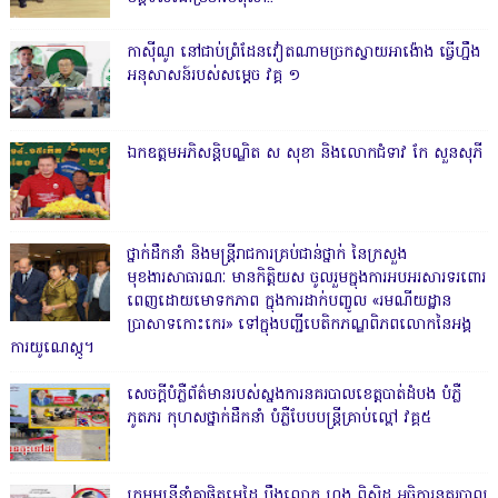
កាសុីណូ នៅជាប់ព្រំដែនវៀតណាមច្រកស្វាយអាង៉ោង ធ្វើហ្នឹង
អនុសាសន៍របស់សម្ដេច វគ្គ ១
ឯកឧត្តមអភិសន្តិបណ្ឌិត ស សុខា និងលោកជំទាវ កែ សួនសុភី
ថ្នាក់ដឹកនាំ និងមន្ត្រីរាជការគ្រប់ជាន់ថ្នាក់ នៃក្រសួង
មុខងារសាធារណៈ មានកិត្តិយស ចូលរួមក្នុងការអបអរសារទរពោរ
ពេញដោយមោទកភាព ក្នុងការដាក់បញ្ចូល «រមណីយដ្ឋាន
ប្រាសាទកោះកេរ» ទៅក្នុងបញ្ជីបេតិកភណ្ឌពិភពលោកនៃអង្គ
ការយូណេស្កូ។
សេចក្តីបំភ្លឺព័ត៌មានរបស់ស្នងការនគរបាលខេត្តបាត់ដំបង បំភ្លឺ
ភូតភរ កុហសថ្នាក់ដឹកនាំ បំភ្លឺបែបបន្ត្រីគ្រាប់ល្ពៅ វគ្គ៥
ក្រុមមន្ត្រីនាំគ្នាផ្ដិតមេដៃ ប្ដឹងលោក ហុង ពិសិដ្ឋ អធិការនគរបាល