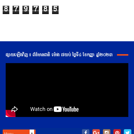
8
7
9
7
8
5
ផ្សាយឡើងវិញ ៖ ព័ត៌មានជាតិ ម៉ោង ៧យប់ ថ្ងៃទី៤ ខែកញ្ញា ឆ្នាំ២០២៣