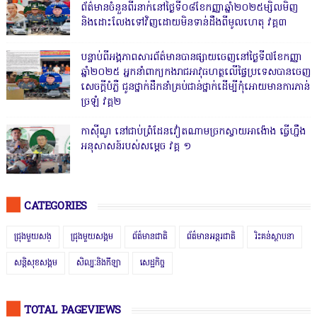
ព័ត៌មានចំនួនពីរនាក់នៅថ្ងៃទី០៨ខែកញ្ញាឆ្នាំ២០២៥ម្សិលមិញ
និងដោះលែងទៅវិញដោយមិនទាន់ដឹងពីមូលហេតុ វគ្គ៣
បន្ទាប់ពីអង្គភាពសារព័ត៌មានបានផ្សាយចេញនៅថ្ងៃទី៧ខែកញ្ញា
ឆ្នាំ២០២៥ អ្នកនាំពាក្យកងរាជអាវុធហត្ថលើផ្ទៃប្រទេសបានចេញ
សេចក្តីបំភ្លឺ ជូនថ្នាក់ដឹកនាំគ្រប់ជាន់ថ្នាក់ដើម្បីកុំអោយមានការភាន់
ច្រឡំ វគ្គ២
កាសុីណូ នៅជាប់ព្រំដែនវៀតណាមច្រកស្វាយអាង៉ោង ធ្វើហ្នឹង
អនុសាសន៍របស់សម្ដេច វគ្គ ១
CATEGORIES
ជ្រុងមួយសង្
ជ្រុងមួយសង្គម
ព័ត៌មានជាតិ
ព័ត៌មានអន្តរជាតិ
រិះគន់ស្ថាបនា
សន្តិសុខសង្គម
សិល្បៈនិងកីឡា
សេដ្ឋកិច្ច
TOTAL PAGEVIEWS