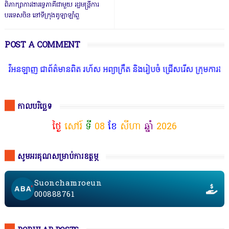
ពិភាក្សាការងារទ្វេភាគីជាមួយ រដ្ឋមន្ត្រីការ
បរទេសចិន នៅទីក្រុងគូឡាឡាំពួ
POST A COMMENT
ញ ជាព័ត៌មានពិត រហ័ស អព្យាក្រឹត និងរៀបចំ ជ្រើសរើស ក្រុមការងារ នៅតាម
កាលបរិច្ឆេទ
ថ្ងៃ
សៅរ៍
ទី
08
ខែ
សីហា
ឆ្នាំ
2026
សូមអរគុណសម្រាប់ការឧត្ថម្ភ
Suonchamroeun
000888761