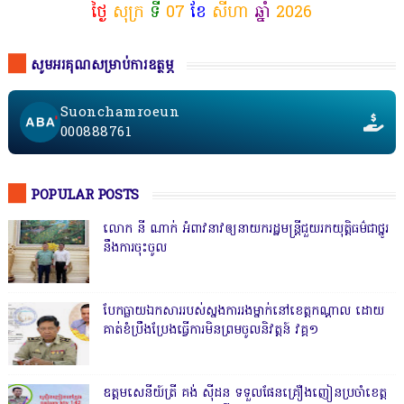
ថ្ងៃ
សុក្រ
ទី
07
ខែ
សីហា
ឆ្នាំ
2026
សូមអរគុណសម្រាប់ការឧត្ថម្ភ
Suonchamroeun
000888761
POPULAR POSTS
លោក នី ណាក់ អំពាវនាវឲ្យនាយករដ្ឋមន្ត្រីជួយរកយុត្តិធម៌ជាថ្នូរ
នឹងការចុះចូល
បែកធ្លាយឯកសាររបស់ស្នងការរងម្នាក់នៅខេត្តកណ្ដាល ដោយ
គាត់ខំប្រឹងប្រែងធ្វើការមិនព្រមចូលនិវត្តន៍ វគ្គ១
ឧត្តមសេនីយ៍ត្រី គង់ ស៊ីដន ទទួលផែនគ្រឿងញៀនប្រចាំខេត្ត