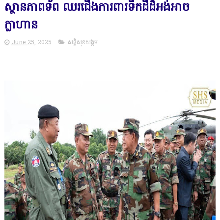
ស្ថានភាពទ័ព ឈរជើងការពារទឹកដីដ៏អង់អាច
ក្លាហាន
June 25, 2025
សន្តិសុខសង្គម