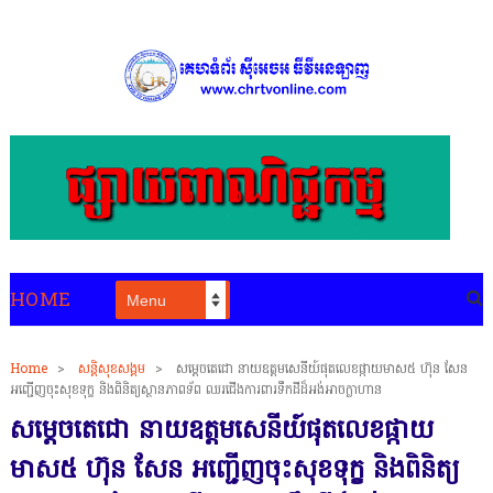
HOME
Home
>
សន្តិសុខសង្គម
>
សម្តេចតេជោ នាយឧត្តមសេនីយ៍ផុតលេខផ្កាយមាស៥ ហ៊ុន សែន
អញ្ជើញចុះសុខទុក្ខ និងពិនិត្យស្ថានភាពទ័ព ឈរជើងការពារទឹកដីដ៏អង់អាចក្លាហាន
សម្តេចតេជោ នាយឧត្តមសេនីយ៍ផុតលេខផ្កាយ
មាស៥ ហ៊ុន សែន អញ្ជើញចុះសុខទុក្ខ និងពិនិត្យ