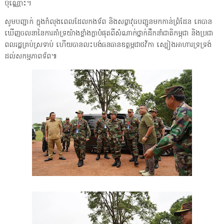
ប៉ុណ្ណោះ។
សូមបញ្ជាក់ ក្នុងកំលុងពេលដែលកងទ័ព និងសព្វាវុធបញ្ជូនមកកាន់ព្រំដែន គេបាន
ឃើញចលនានៃការគាំទ្រយ៉ាងខ្លាំងក្លាបំផុតពីសំណាក់ថ្នាក់ដឹកនាំជាតិកម្ពុជា និងប្រជា
ពលរដ្ឋគ្រប់ស្រទាប់ ហើយបានលះបង់ធនធានឧត្ថម្ភជាថវិកា ស្បៀងអាហារទ្រទ្រង់
ដល់សកម្មភាពទ័ព៕