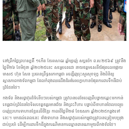
នៅព្រឹកថ្ងៃព្រហស្បតិ៍ ១កើត ខែអាសាឍ ឆ្នាំម្សាញ់ សប្ដស័ក ព.ស.២៥៦៩ ត្រូវនឹង
ថ្ងៃទី២៦ ខែមិថុនា ឆ្នាំ២០២៥នេះ សម្តេចតេជោ នាយឧត្តមសេនីយ៍ផុតលេខផ្កាយ
មាស៥ ហ៊ុន សែន ប្រធានព្រឹទ្ធសភាកម្ពុជា អញ្ជើញចុះសួរសុខទុក្ខ និងពិនិត្យ
ស្ថានភាពកងទ័ពកម្ពុជា ដែលកំពុងឈរជើងដ៏អង់អាចក្លាហានបំផុតការពារទឹកដីជាប់
ព្រំដែនថៃ។
កងទ័ព និងសព្វាវុធដ៏ទំនើបៗរបស់កម្ពុជា ត្រូវបានចល័តចេញពីបន្ទាយឆ្ពោះមកកាន់
ខេត្តជាប់ព្រំដែនថៃទិសខេត្តឧត្តរមានជ័យ និងព្រះវិហារ បន្ទាប់ពីទាហានថៃលបលួច
បាញ់ប្រហារទាហានខ្មែរលើដីខ្មែរ កាលពីថ្ងៃទី២៨ ខែឧសភា ឆ្នាំ២០២៥កន្លងទៅ
នេះ។ មកដល់ពេលនេះ ទាំងទាហាន និងសព្វាវុធរបស់កម្ពុជាត្រូវបានត្រៀមបម្រុង
ជាប់ប្រចាំ ដើម្បីការពារទឹកដីក្នុងករណីមានការឈ្លានពានណាមួយពីកងទ័ពថៃ។