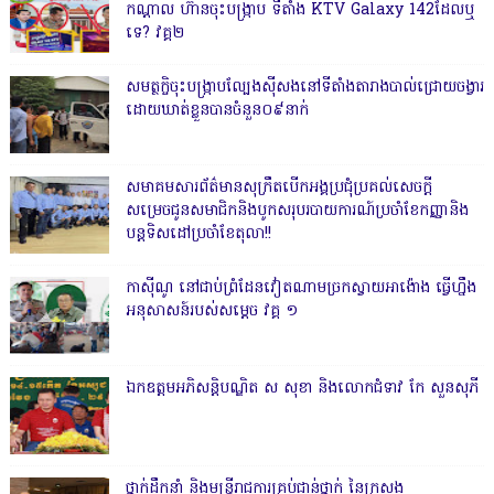
កណ្តាល ហ៊ានចុះបង្ក្រាប ទីតាំង KTV Galaxy 142ដែលឬ
ទេ? វគ្គ២
សមត្ថកិ្ចចុះបង្ក្រាបល្បែងស៊ីសងនៅទីតាំងតារាងបាល់ជ្រោយចង្វារ
ដោយឃាត់ខ្លួនបានចំនួន០៩នាក់
សមាគមសារព័ត៌មានសុក្រឹតបើកអង្គប្រជុំប្រគល់សេចក្តី
សម្រេចជូនសមាជិកនិងបូកសរុបរបាយការណ៍ប្រចាំខែកញ្ញានិង
បន្តទិសដៅប្រចាំខែតុលា!!
កាសុីណូ នៅជាប់ព្រំដែនវៀតណាមច្រកស្វាយអាង៉ោង ធ្វើហ្នឹង
អនុសាសន៍របស់សម្ដេច វគ្គ ១
ឯកឧត្តមអភិសន្តិបណ្ឌិត ស សុខា និងលោកជំទាវ កែ សួនសុភី
ថ្នាក់ដឹកនាំ និងមន្ត្រីរាជការគ្រប់ជាន់ថ្នាក់ នៃក្រសួង