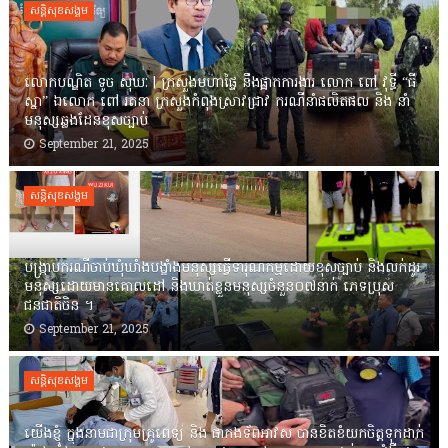
សន្តិសុខសង្គម
លោកបណ្ឌិត ទូច សុឃៈ | ក្រសួងមហាផ្ទៃ នឹងផ្អាកការងារ លោក ពៅ វុទ្ធី “ធី
ស្នា” ឯលោក ពៅ រតនា ក្រសួងកំពុងស្រាវជ្រាវ ករណីនាំផលិតផល និង នាំ
មនុស្សឆ្លងដែនខុសច្បាប់
September 21, 2025
សន្តិសុខសង្គម
បង្រ្កាបករណីចាប់ឃុំឃាំងបង្ខាំងមនុស្សធ្វើទារុណកម្មដោយខុសច្បាប់ និងលក់ដូរ
មនុស្សដោយមានគោលដៅ និងឃាត់ខ្លួនមនុស្សចំនួន០៧នាក់ ភេទប្រុស
ជនជាតិចិន ។
September 21, 2025
សន្តិសុខសង្គម
យើងខ្ញុំ ក្នុងនាមជាក្រុមគ្រូពេទ្យ និង ជាកងទ័ពអាវស បានខិតខំយកចិត្តទុកដាក់