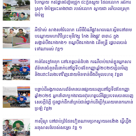
បែកធ្លាយ កសិដ្ឋានចិញ្ចឹមជ្រូក ជះក្លិនស្អុយ ដែលលោក អធិការ
ស្រុក ម៉ាឡៃអះអាងថាជា របស់លោក ស្វាយជា អភិបាលស្រុក
ម៉ាឡៃ
អីយ៉ាស់ សាងសង់រំលោភ លើដីចំណីផ្លូវសាធារណៈស្ថិតនៅតាម
បណ្ដោយមហាវិថីព្រះមុនីវង្ស កែង និងផ្លូវ ៣៣៤ ក្នុង
សង្កាត់បឹងកេងកង១ ខណ្ឌបឹងកេងកង តើមន្ត្រី រដ្ឋបាលបាត់
ទៅណាអស់ វគ្គ១
កាន់តែក្តៅគគុក នៅខេត្តបាត់ដំបង ករណីចាប់ឃាត់ខ្លួនអ្នកសារ
ព័ត៌មានចំនួនពីរនាក់នៅថ្ងៃទី០៨ខែកញ្ញាឆ្នាំ២០២៥ម្សិលមិញ
និងដោះលែងទៅវិញដោយមិនទាន់ដឹងពីមូលហេតុ វគ្គ៣
បន្ទាប់ពីអង្គភាពសារព័ត៌មានបានផ្សាយចេញនៅថ្ងៃទី៧ខែកញ្ញា
ឆ្នាំ២០២៥ អ្នកនាំពាក្យកងរាជអាវុធហត្ថលើផ្ទៃប្រទេសបានចេញ
សេចក្តីបំភ្លឺ ជូនថ្នាក់ដឹកនាំគ្រប់ជាន់ថ្នាក់ដើម្បីកុំអោយមានការភាន់
ច្រឡំ វគ្គ២
កាសុីណូ នៅជាប់ព្រំដែនវៀតណាមច្រកស្វាយអាង៉ោង ធ្វើហ្នឹង
អនុសាសន៍របស់សម្ដេច វគ្គ ១