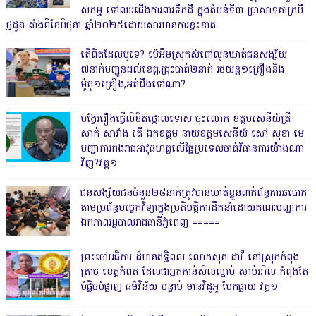
សកម្ម ទៅឈរជើងការពារទឹកដី ក្នុងតំបន់ទី៣ ប្រាសាទតាក្របី
ថ្មដូន តាំងពីខែមិថុនា ឆ្នាំ២០២៥ដោយសារមានការខ្វះខាត
តើពិតដែលឬទេ? ប៉េអឹមស្រុកសំពៅលូនឃាត់ជនសង្ស័យ
៧នាក់បញ្ជូនដល់ខេត្ត,ជ្រុះបាត់២នាក់ រថយន្ត១គ្រឿងនិង
ម៉ូតូ១គ្រឿង,អត់ដឹងទៅណា?
បង្វែររឿងធ្វើលិខិតថ្កោលទោស ចុះលោក ឧត្តមសេនីយ៍ត្រី
សាក់ សារាំង តើ ឯកឧត្តម នាយឧត្តមសេនីយ៍ សៅ សុខា មេ
បញ្ជាការកងរាជអាវុធហត្ថលើផ្ទៃប្រទេសចាត់វិធានការយ៉ាងណា
វិញ?វគ្គ១
ជនសង្ស័យជនចំនួន២៨នាក់ត្រូវបានឃាត់ខ្លួនពាក់ព័ន្ធការឆបោក
តាមប្រព័ន្ធបច្ចេកវិទ្យាក្នុងប្រតិបត្តិការដឹកនាំដោយគណៈបញ្ជាការ
ឯកភាពរដ្ឋបាលរាជធានីភ្នំពេញ ‎=====
ព្រះចៅអធិការ ដ៏មានឥទ្ធិពល លោកសុត ដាវី នៅស្រុកកំពុង
ត្រាច ខេត្តកំពត ដែលជាអ្នកកាន់សិលល្អាប់ សាប់រអិល កំពុងតែ
បំផ្លិចបំផ្លាញ ធម៌វិន័យ បន្ទាប់ មានវិដូអូ បែកធ្លាយ វគ្គ១