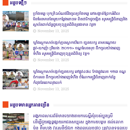
អត្ថបទថ្មីៗ
ច្រាំងទន្លេ បុកគ្រិះសំណង់រឹងចូលច្រាំងទន្លេ នៅសង្កាត់ព្រែកអំពិល
មិនមែនមានតែមួយកន្លែងនោះទេ ពិតជារីកដូចផ្សិត សូមមន្ត្រីជំនាញនិង
ស្ថាប័នពាក់ព័ន្ធជួយចុះត្រួតពិនិត្យផងទាន វគ្គ២
November 13, 2025
ឃ្លាំងស្តុកសាច់បង្កក់គ្មានស្លាកយីហោ ខា្នតយក្ស តាមបណ្តោយ
ផ្លូវ<ឧកញ៉ា ទ្រីហេង .២០១១> ខណ្ឌសែនសុខ ដឹកចូលយ៉ាងពេញ
ទំហឹង សូមមន្ត្រីជំនាញចុះត្រួតពិនិត្យ វគ្គ១
November 13, 2025
ឃ្លាំងស្តុកសាច់បង្កក់ខា្នតយក្ស នៅផ្លូវ៤៧៤ កែងផ្លូវលេខ ១២៣ ខណ្ឌ
ចំការមន ដឹកចូលយ៉ាងពេញទំហឹង ចំណែកមន្ត្រីជំនាញពាក់ព័ន្ធ
កំពុងតែដេកលុងលក់
November 13, 2025
អត្ថបទមានអ្នកអានច្រើន
អង្គភាពសារេព័ត៌មានយោងតាមការស្នើសុំរបស់ប្អូនស្រី
ដើម្បីជួយផ្សព្វផ្សាយរកជនសប្បុរស ក្នុងការឧបត្ថម ដល់លោក
ម៉ន គឹមហុង វរសេនីយ៍ឯក កងពលលេខ៧០ ត្រូវបានទទួលបេ