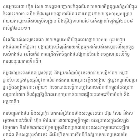
សម្តេចតេជោ ហ៊ុន សែន ជាអគ្គមេបញ្ជាការកំពូលដែលបានយកចិត្តទុក្ខដាក់ខ្ពស់បំផុត
ចំពោះយោធា ហើយក៏ជាអគ្គមេបញ្ជាការដែលពោរពេញដោយយុទ្ធសាស្ត្រសង្គ្រាម
វាយយកឈ្នះលើសមរភូមិសង្គ្រាម និងធ្វើឱ្យទាហានថៃ បាក់ស្បាតអំឡុងឆ្នាំ២០០៨
ដល់ឆ្នាំ២០១១។
ដំណើររបស់សម្តេចតេជោ នាយឧត្តមសេនីយ៍ផុតលេខផ្កាយមាស៥ ចុះមកជួប
កងទ័ពនាព្រឹកថ្ងៃនេះ បង្ហាញឱ្យឃើញពីការយកចិត្តទុកដាក់របស់សម្តេចលើសុខទុក្ខ
របស់កងទ័ព ហើយក៏ជាការពង្រឹងទឹកចិត្តកងទ័ពឱ្យកាន់តែអង់អាចក្លាហានលើកិច្ច
ការពារបូរណភាពទឹកដី។
កម្ពុជាជាប្រទេសដែលស្រឡាញ់ និងប្រកាន់ខ្ជាប់នូវនយោបាយសន្តិភាព។ កម្ពុជា
ធ្លាប់ហែលឆ្លងឆ្អែតឆ្អន់នូវការលំបាកឥតគណនាព្រោះភ្លើងសង្គ្រាម ដូច្នេះកម្ពុជាមិនប្រា
ថ្នាភ្លើងសង្គ្រាមនោះឡើយ។ នយោបាយសន្តិភាពត្រូវបានមេដឹកនាំកម្ពុជាតែងប្រកា
សប្រកាន់យក និងជំរុញឱ្យពិភពលោកប្រកាន់យកជារឿយៗតាមវេទិកាតំបន់ និង
អន្តរជាតិ។
ការបញ្ជូនកងទ័ព និងសព្វាវុធ មកកាន់ព្រំដែនទាំងសម្តេចតេជោ ហ៊ុន សែន និងស
ម្តេចមហាបវរធិបតី ហ៊ុន ម៉ាណែត នាយករដ្ឋមន្ត្រីកម្ពុជា បានប្រកាសក្នុងសំឡេង
តែមួយថា មិនមែនជាការត្រៀមបម្រុងនឹងឈ្លានពានប្រទេសណាមួយនោះឡើយ
កងទ័ព និងសព្វាវុធទាំងនេះ គឺដើម្បីតែការពារទឹកដីមិនឱ្យមានការឈ្លានពានតែ