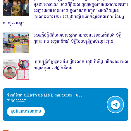
មុខងារសាធារណៈ មានកិត្តិយស ចូលរួមក្នុងការអបអរសារទរពោរ
ពេញដោយមោទកភាព ក្នុងការដាក់បញ្ចូល «រមណីយដ្ឋាន
ប្រាសាទកោះកេរ» ទៅក្នុងបញ្ជីបេតិកភណ្ឌពិភពលោកនៃអង្គ
ការយូណេស្កូ។
សេចក្តីបំភ្លឺព័ត៌មានរបស់ស្នងការនគរបាលខេត្តបាត់ដំបង បំភ្លឺ
ភូតភរ កុហសថ្នាក់ដឹកនាំ បំភ្លឺបែបបន្ត្រីគ្រាប់ល្ពៅ វគ្គ៥
ក្រុមមន្ត្រីនាំគ្នាផ្ដិតមេដៃ ប្ដឹងលោក ហុង ពិសិដ្ឋ អធិការនគរបាល
ខណ្ឌកំបូល ទៅថ្នាក់ដឹកនាំ
ទំនាក់ទំនង​​
CHRTVONLINE
តាមរយៈលេខ +855
719022227
ចុចតំណតេលេក្រាម