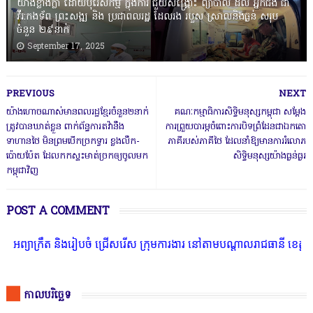
យ៉ាងខ្លាំងក្លា ដោយបុរេសកម្ម ក្នុងការ ជួយសង្រ្គោះ ព្យាបាល ដល់ អ្នកជំងឺ ជា
វីរ:កងទ័ព ព្រះសង្ឍ និង ប្រជាពលរដ្ឋ ដែលរង របួស ស្រាលនិងធ្ងន់ សរុប
ចំនួន ២៩នាក់
September 17, 2025
PREVIOUS
NEXT
យ៉ាងហោចណាស់មានពលរដ្ឋខ្មែរចំនួន២នាក់
គណៈកម្មាធិការសិទ្ធិមនុស្សកម្ពុជា សម្តែង
ត្រូវបានឃាត់ខ្លួន ពាក់ព័ន្ធការតវ៉ានឹង
ការព្រួយបារម្ភចំពោះការបិទព្រំដែនជាឯកតោ
ទាហានថៃ មិនព្រមបើកច្រកទ្វារ ខ្លងលឹក-
ភាគីរបស់ភាគីថៃ ដែលនាំឱ្យមានការរំលោភ
ប៉ោយប៉ែត ដែលកកស្ទះមាត់ច្រកឲ្យចូលមក
សិទ្ធិមនុស្សយ៉ាងធ្ងន់ធ្ងរ
កម្ពុជាវិញ
POST A COMMENT
ត និងរៀបចំ ជ្រើសរើស ក្រុមការងារ នៅតាមបណ្តាលរាជធានី ខេត្ត មានចំណាប់
កាលបរិច្ឆេទ