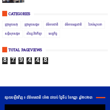
CATEGORIES
ជ្រុងមួយសង្
ជ្រុងមួយសង្គម
ព័ត៌មានជាតិ
ព័ត៌មានអន្តរជាតិ
រិះគន់ស្ថាបនា
សន្តិសុខសង្គម
សិល្បៈនិងកីឡា
សេដ្ឋកិច្ច
TOTAL PAGEVIEWS
8
7
9
4
4
8
ផ្សាយឡើងវិញ ៖ ព័ត៌មានជាតិ ម៉ោង ៧យប់ ថ្ងៃទី៤ ខែកញ្ញា ឆ្នាំ២០២៣