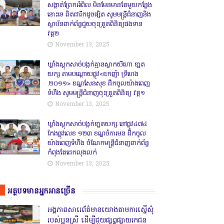
សង្កាត់ព្រែកអំពិល មិនមែនមានតែមួយកន្លែង
នោះទេ ពិតជារីកដូចផ្សិត សូមមន្ត្រីជំនាញនិង
ស្ថាប័នពាក់ព័ន្ធជួយចុះត្រួតពិនិត្យផងទាន
វគ្គ២
November 13, 2025
ឃ្លាំងស្តុកសាច់បង្កក់គ្មានស្លាកយីហោ ខា្នត
យក្ស តាមបណ្តោយផ្លូវ<ឧកញ៉ា ទ្រីហេង
.២០១១> ខណ្ឌសែនសុខ ដឹកចូលយ៉ាងពេញ
ទំហឹង សូមមន្ត្រីជំនាញចុះត្រួតពិនិត្យ វគ្គ១
November 13, 2025
ឃ្លាំងស្តុកសាច់បង្កក់ខា្នតយក្ស នៅផ្លូវ៤៧៤
កែងផ្លូវលេខ ១២៣ ខណ្ឌចំការមន ដឹកចូល
យ៉ាងពេញទំហឹង ចំណែកមន្ត្រីជំនាញពាក់ព័ន្ធ
កំពុងតែដេកលុងលក់
November 13, 2025
អត្ថបទមានអ្នកអានច្រើន
អង្គភាពសារេព័ត៌មានយោងតាមការស្នើសុំ
របស់ប្អូនស្រី ដើម្បីជួយផ្សព្វផ្សាយរកជន