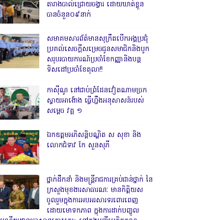
តារាងបាល់ជ្រោយចង្វារ ដោយឃាត់ខ្លួន
បានចំនួន០៩នាក់
សមាគមសារព័ត៌មានសុក្រឹតបើកអង្គប្រជុំ
ប្រគល់សេចក្តីសម្រេចជូនសមាជិកនិងបូក
សរុបរបាយការណ៍ប្រចាំខែកញ្ញានិងបន្ត
ទិសដៅប្រចាំខែតុលា!!
កាសុីណូ នៅជាប់ព្រំដែនវៀតណាមច្រក
ស្វាយអាង៉ោង ធ្វើហ្នឹងអនុសាសន៍របស់
សម្ដេច វគ្គ ១
ឯកឧត្តមអភិសន្តិបណ្ឌិត ស សុខា និង
លោកជំទាវ កែ សួនសុភី
ថ្នាក់ដឹកនាំ និងមន្ត្រីរាជការគ្រប់ជាន់ថ្នាក់ នៃ
ក្រសួងមុខងារសាធារណៈ មានកិត្តិយស
ចូលរួមក្នុងការអបអរសារទរពោរពេញ
ដោយមោទកភាព ក្នុងការដាក់បញ្ចូល