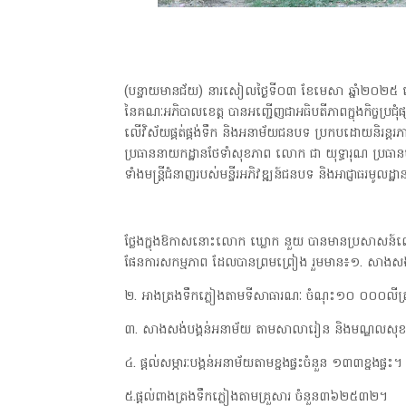
(បន្ទាយមានជ័យ) នារសៀលថ្ងៃទី០៣ ខែមេសា ឆ្នាំ២០២៥ លោ
នៃគណៈអភិបាលខេត្ត បានអញ្ជើញជាអធិបតីភាពក្នុងកិច្ចប្រជុំផ្សព
លើវិស័យផ្គត់ផ្គង់ទឹក និងអនាម័យជនបទ ប្រកបដោយនិរន្តរភ
ប្រធាននាយកដ្ឋានថែទាំសុខភាព លោក ជា យុទ្ធារុណ ប្រធានម
ទាំងមន្ត្រីជំនាញរបស់មន្ទីរអភិវឌ្ឍន៍ជនបទ និងអាជ្ញាធរមូលដ្ឋានថ
ថ្លែងក្នុងឱកាសនោះលោក ឃ្លោក នួយ បានមានប្រសាសន៍លើក
ផែនការសកម្មភាព ដែលបានព្រមព្រៀង រួមមាន៖១. សាងសង់អណ្ត
២. អាងត្រងទឹកភ្លៀងតាមទីសាធារណៈ ចំណុះ១០ ០០០លីត្រ (
៣. សាងសង់បង្គន់អនាម័យ តាមសាលារៀន និងមណ្ឌលសុខភា
៤. ផ្តល់សម្ភារៈបង្គន់អនាម័យតាមខ្នងផ្ទះចំនួន ១៣៣ខ្នងផ្ទះ។
៥.ផ្តល់ពាងត្រងទឹកភ្លៀងតាមគ្រួសារ ចំនួន៣៦២៥៣២។