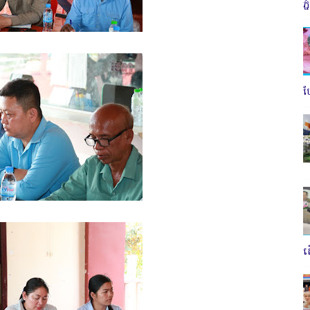
ភ
ប
ត