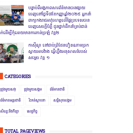
បន្ទាប់ពីអង្គភាពសារព័ត៌មានបានផ្សាយ
ចេញនៅថ្ងៃទី៧ខែកញ្ញាឆ្នាំ២០២៥ អ្នកនាំ
ពាក្យកងរាជអាវុធហត្ថលើផ្ទៃប្រទេសបាន
ចេញសេចក្តីបំភ្លឺ ជូនថ្នាក់ដឹកនាំគ្រប់ជាន់
្នាក់ដើម្បីកុំអោយមានការភាន់ច្រឡំ វគ្គ២
កាសុីណូ នៅជាប់ព្រំដែនវៀតណាមច្រក
ស្វាយអាង៉ោង ធ្វើហ្នឹងអនុសាសន៍របស់
សម្ដេច វគ្គ ១
CATEGORIES
ជ្រុងមួយសង្
ជ្រុងមួយសង្គម
ព័ត៌មានជាតិ
ព័ត៌មានអន្តរជាតិ
រិះគន់ស្ថាបនា
សន្តិសុខសង្គម
សិល្បៈនិងកីឡា
សេដ្ឋកិច្ច
TOTAL PAGEVIEWS