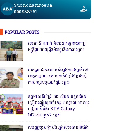
Suonchamroeun
000888761
POPULAR POSTS
លោក នី ណាក់ អំពាវនាវឲ្យនាយករដ្ឋ
មន្ត្រីជួយរកយុត្តិធម៌ជាថ្នូរនឹងការចុះចូល
បែកធ្លាយឯកសាររបស់ស្នងការរងម្នាក់នៅ
ខេត្តកណ្ដាល ដោយគាត់ខំប្រឹងប្រែងធ្វើ
ការមិនព្រមចូលនិវត្តន៍ វគ្គ១
ឧត្តមសេនីយ៍ត្រី គង់ ស៊ីដន ទទួលផែន
គ្រឿងញៀនប្រចាំខេត្ត កណ្តាល ហ៊ានចុះ
បង្ក្រាប ទីតាំង KTV Galaxy
142ដែលឬទេ? វគ្គ២
សមត្ថកិ្ចចុះបង្ក្រាបល្បែងស៊ីសងនៅទីតាំង