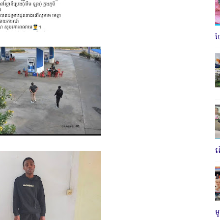
ប
ត
ម