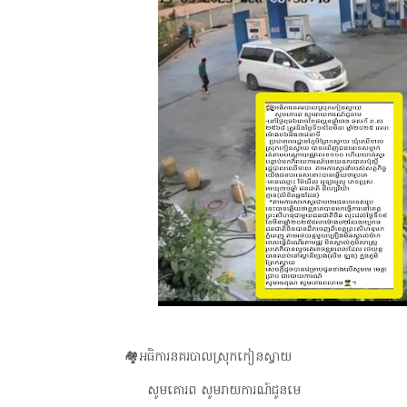
🏘️អធិការនគរបាលស្រុកកៀនស្វាយ
សូមគោរព សូមរាយការណ៍ជូនមេ