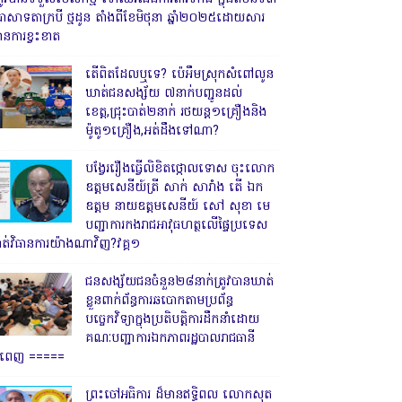
្រាសាទតាក្របី ថ្មដូន តាំងពីខែមិថុនា ឆ្នាំ២០២៥ដោយសារ
ានការខ្វះខាត
តើពិតដែលឬទេ? ប៉េអឹមស្រុកសំពៅលូន
ឃាត់ជនសង្ស័យ ៧នាក់បញ្ជូនដល់
ខេត្ត,ជ្រុះបាត់២នាក់ រថយន្ត១គ្រឿងនិង
ម៉ូតូ១គ្រឿង,អត់ដឹងទៅណា?
បង្វែររឿងធ្វើលិខិតថ្កោលទោស ចុះលោក
ឧត្តមសេនីយ៍ត្រី សាក់ សារាំង តើ ឯក
ឧត្តម នាយឧត្តមសេនីយ៍ សៅ សុខា មេ
បញ្ជាការកងរាជអាវុធហត្ថលើផ្ទៃប្រទេស
ាត់វិធានការយ៉ាងណាវិញ?វគ្គ១
ជនសង្ស័យជនចំនួន២៨នាក់ត្រូវបានឃាត់
ខ្លួនពាក់ព័ន្ធការឆបោកតាមប្រព័ន្ធ
បច្ចេកវិទ្យាក្នុងប្រតិបត្តិការដឹកនាំដោយ
គណៈបញ្ជាការឯកភាពរដ្ឋបាលរាជធានី
្នំពេញ ‎=====
ព្រះចៅអធិការ ដ៏មានឥទ្ធិពល លោកសុត