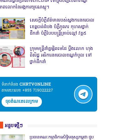
រមណីយដ្ឋានប្រាសាទកោះកេរ» ទៅក្នុងបញ្ជីបេតិកភណ្ឌ
ិភពលោកនៃអង្គការយូណេស្កូ។
សេចក្តីបំភ្លឺព័ត៌មានរបស់ស្នងការនគរបាល
ខេត្តបាត់ដំបង បំភ្លឺភូតភរ កុហសថ្នាក់
ដឹកនាំ បំភ្លឺបែបបន្ត្រីគ្រាប់ល្ពៅ វគ្គ៥
ក្រុមមន្ត្រីនាំគ្នាផ្ដិតមេដៃ ប្ដឹងលោក ហុង
ពិសិដ្ឋ អធិការនគរបាលខណ្ឌកំបូល ទៅ
ថ្នាក់ដឹកនាំ
ទំនាក់ទំនង​​
CHRTVONLINE
តាមរយៈលេខ +855 719022227
ចុចតំណតេលេក្រាម
អត្ថបទថ្មីៗ
ប្រធានគណៈកម្មាធិការសិទ្ធិមនុស្សកម្ពុជា ជួប