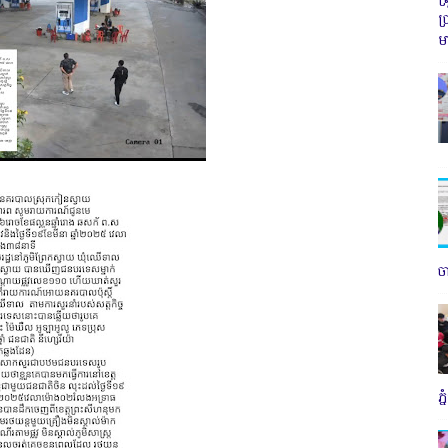
ប
ម
ច
ភ