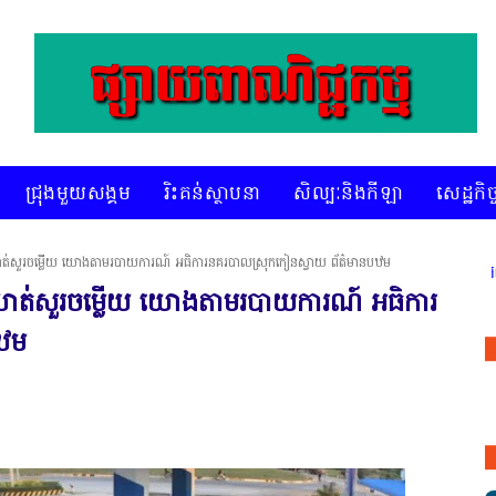
ជ្រុងមួយសង្គម
រិះគន់ស្ថាបនា
សិល្បៈនិងកីឡា
សេដ្ឋកិច្
ូវឃាត់សួរចម្លើយ យោងតាមរបាយការណ៍ អធិការនគរបាលស្រុកកៀនស្វាយ ព័ត៌មានបឋម
* គេហទំព័រ ស៊ីអេចអធីវីអនឡាញ ជាព័ត៌មានពិត រហ័ស អព្យាក្រឹត
រូវឃាត់សួរចម្លើយ យោងតាមរបាយការណ៍ អធិការ
បឋម