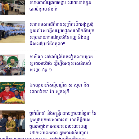
តារាងបាល់ជ្រោយចង្វារ ដោយឃាត់ខ្លួន
បានចំនួន០៩នាក់
សមាគមសារព័ត៌មានសុក្រឹតបើកអង្គប្រជុំ
ប្រគល់សេចក្តីសម្រេចជូនសមាជិកនិងបូក
សរុបរបាយការណ៍ប្រចាំខែកញ្ញានិងបន្ត
ទិសដៅប្រចាំខែតុលា!!
កាសុីណូ នៅជាប់ព្រំដែនវៀតណាមច្រក
ស្វាយអាង៉ោង ធ្វើហ្នឹងអនុសាសន៍របស់
សម្ដេច វគ្គ ១
ឯកឧត្តមអភិសន្តិបណ្ឌិត ស សុខា និង
លោកជំទាវ កែ សួនសុភី
ថ្នាក់ដឹកនាំ និងមន្ត្រីរាជការគ្រប់ជាន់ថ្នាក់ នៃ
ក្រសួងមុខងារសាធារណៈ មានកិត្តិយស
ចូលរួមក្នុងការអបអរសារទរពោរពេញ
ដោយមោទកភាព ក្នុងការដាក់បញ្ចូល