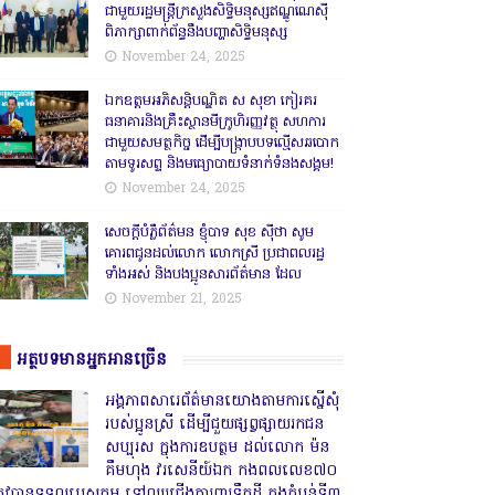
ជាមួយរដ្ឋមន្ត្រីក្រសួងសិទ្ធិមនុស្សឥណ្ឌូណេស៊ី
ពិភាក្សាពាក់ព័ន្ធនឹងបញ្ហាសិទ្ធិមនុស្ស
November 24, 2025
ឯកឧត្តមអភិសន្តិបណ្ឌិត ស សុខា កៀរគរ
ធនាគារនិងគ្រឹះស្ថានមីក្រូហិរញ្ញវត្ថុ សហការ
ជាមួយសមត្ថកិច្ច ដើម្បីបង្ក្រាបបទល្មើសឆបោក
តាមទូរសព្ទ និងមធ្យោបាយទំនាក់ទំនងសង្គម!
November 24, 2025
សេចក្តីបំភ្លឺព័ត៌មន ខ្ញុំបាទ សុខ សុីថា សូម
គោរពជូនដល់លោក លោកស្រី ប្រជាពលរដ្ឋ
ទាំងអស់ និងបងប្អូនសារព័ត៌មាន ដែល
November 21, 2025
អត្ថបទមានអ្នកអានច្រើន
អង្គភាពសារេព័ត៌មានយោងតាមការស្នើសុំ
របស់ប្អូនស្រី ដើម្បីជួយផ្សព្វផ្សាយរកជន
សប្បុរស ក្នុងការឧបត្ថម ដល់លោក ម៉ន
គឹមហុង វរសេនីយ៍ឯក កងពលលេខ៧០
្រូវបានទទួលបេសកម្ម ទៅឈរជើងការពារទឹកដី ក្នុងតំបន់ទី៣