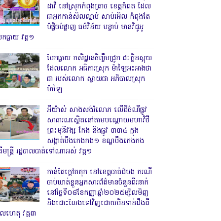
ដាវី នៅស្រុកកំពុងត្រាច ខេត្តកំពត ដែល
ជាអ្នកកាន់សិលល្អាប់ សាប់រអិល កំពុងតែ
បំផ្លិចបំផ្លាញ ធម៌វិន័យ បន្ទាប់ មានវិដូអូ
ែកធ្លាយ វគ្គ១
បែកធ្លាយ កសិដ្ឋានចិញ្ចឹមជ្រូក ជះក្លិនស្អុយ
ដែលលោក អធិការស្រុក ម៉ាឡៃអះអាងថា
ជា របស់លោក ស្វាយជា អភិបាលស្រុក
ម៉ាឡៃ
អីយ៉ាស់ សាងសង់រំលោភ លើដីចំណីផ្លូវ
សាធារណៈស្ថិតនៅតាមបណ្ដោយមហាវិថី
ព្រះមុនីវង្ស កែង និងផ្លូវ ៣៣៤ ក្នុង
សង្កាត់បឹងកេងកង១ ខណ្ឌបឹងកេងកង
ើមន្ត្រី រដ្ឋបាលបាត់ទៅណាអស់ វគ្គ១
កាន់តែក្តៅគគុក នៅខេត្តបាត់ដំបង ករណី
ចាប់ឃាត់ខ្លួនអ្នកសារព័ត៌មានចំនួនពីរនាក់
នៅថ្ងៃទី០៨ខែកញ្ញាឆ្នាំ២០២៥ម្សិលមិញ
និងដោះលែងទៅវិញដោយមិនទាន់ដឹងពី
ូលហេតុ វគ្គ៣