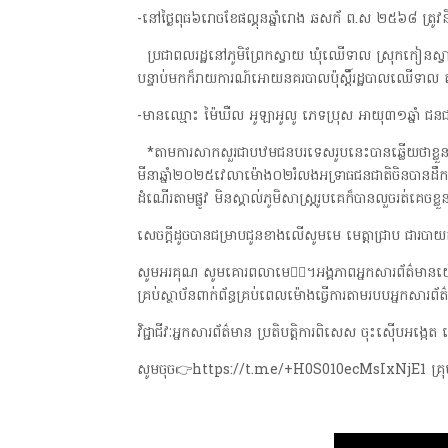
-នៅថ្ងៃពុធ៦រោចខែផល្គុនឆ្នាំរោង ឆសក័ ព.ស ២៥៦៨ ត្រូ
ប្រជាពលរដ្ឋនៅភូមិព្រែកស្វាយ ឃុំឈើទាល ស្រុកកៀន
បន្ទាប់មកក៏រាយការណ៍អោយនគរបាលប៉ុស្តិ៍រដ្ឋបាលឈើទាល 
-មានឈ្មោះ ម៉ៃឃឺល អូឡាអូលូ ភេទប្រុស អាយុ៣១ឆ្នាំ ជនជាតិ
*តាមការសាកសួរជាបឋមជនបរទេសរូបនេះបានឆ្លើយថាខ្លួនគេ
មីនាឆ្នាំ២០២៥វេលាម៉ោង០២រំលងអទ្រាធជនជាតិចិនបានដឹកច
ដំណើរតាមផ្លូវ មិនស្គាល់ភូមិសាស្ត្ររូបគេក៏បានលួចរត់គេច
សេចក្តីដូចបានជម្រាបជូនខាងលើសូមមេ មេត្តាជ្រាប ជារបា
សូមអរគុណ សូមគោរពលាមេ👮‍♂️។អង្គភាពអ្នកសារព័ត៌មានយើងគ្រាន
គ្រប់ស្ថាប័នពាក់ព័ន្ធគ្រប់ពេលម៉ោងធ្វើការតាមរបបអ្នកស
វិជ្ជាជីវៈអ្នកសារព័ត៌មាន ប្រតិបត្តិការពិសេស ចុះស៊ើបអង
សូមចុច👉https://t.me/+H0S010ecMsIxNjE1 គ្រុប