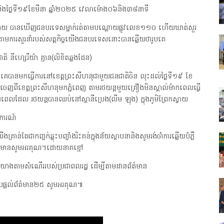
វនិងថ្ងៃទី១៩ខែមីនា ឆ្នាំ២០២៥ វេលាម៉ោង០៦និង៣៨នាទី
ស្វាយ បានឃើញជនបរទេសម្នាក់រត់តាមបណ្តោយផ្លូវលេខ១១០ ហើយឃាត់សួរ
តាមការសួរនាំរបស់សត្តកិច្ចយើងជនបរទេសនោះបានឆ្លើយថារូបគេ
 នីហ្សេរីយ៉ា គ្មាន(លិខិតឆ្លងដែន)
បានមកធ្វើការនៅខេត្តព្រះសីហនុជាមួយជនជាតិចិន លុះដល់ថ្ងៃទី១៩ ខែ
េញពីខេត្តព្រះសីហនុមកភ្នំពេញ តាមរថយន្តមួយគ្រឿងមិនស្គាល់ម៉ាកពេលធ្វើ
ខ្លួនពេលដែល រថយន្តបានឈប់នៅស្ថានីប្រេង(លីម ឡុង) ក្នុងភូមិព្រែកស្វាយ
យការណ៍
់តែជាកញ្ចក់ឆ្លុះបញ្ចាំងរិះគន់ក្នុងន័យស្ថាបនានិងសូមរង់ចាំការឆ្លើយបំភ្លឺ
ារព័ត៌មានសូមអរគុណ។ដោយនាគខ្មៅ
្កេត យោងតាមសំណើររបស់ប្រជាពលរដ្ឋ ដើម្បីតាមដានព័ត៌មាន
ផ្តល់ព័ត៌មាន២៥ សូមអរគុណ៕