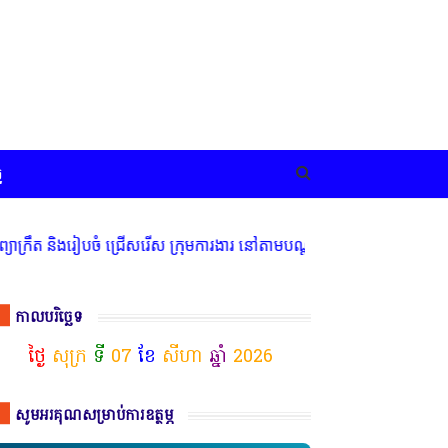
ច
 និងរៀបចំ ជ្រើសរើស ក្រុមការងារ នៅតាមបណ្តាលរាជធានី ខេត្ត មានចំណាប់អ
កាលបរិច្ឆេទ
ថ្ងៃ
សុក្រ
ទី
07
ខែ
សីហា
ឆ្នាំ
2026
សូមអរគុណសម្រាប់ការឧត្ថម្ភ