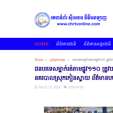
HOME
ព័ត៌មានជាតិ
ព័ត៌មានអន្តរជាតិ
Home
>
ជ្រុងមួយសង្គម
>
ជនបរទេសម្នាក់រត់តាមផ្លូវ១១០ ត្រ
ជនបរទេសម្នាក់រត់តាមផ្លូវ១១០ ត្
នគរបាលស្រុកកៀនស្វាយ ព័ត៌មាន
March 19, 2025
ជ្រុងមួយសង្គម