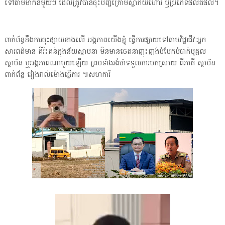
ទៅតាមម៉ាកនីមួយៗ ដែលត្រូវបានចុះបញ្ជីក្រោមស្លាកយីហោរ ឬប្រភេទផលិតផល។
ពាក់ព័ន្ធនឹងការចុះផ្សាយខាងលើ អង្គភាពយើងខ្ញុំ ធ្វើការផ្សាយទៅតាមវិជ្ជាជីវៈអ្នក
សារពត៌មាន គឺរិះគន់ក្នុងន័យស្ថាបនា មិនមានចេតនាញុះញង់បំបែកបំបាក់បុគ្គល
ស្ថាប័ន ឬអង្គភាពណាមួយឡើយ ព្រមទាំងរង់ចាំទទួលការបកស្រាយ ពីភាគី ស្ថាប័ន
ពាក់ព័ន្ធ រៀងរាល់ម៉ោងធ្វើការ ៕សហការី