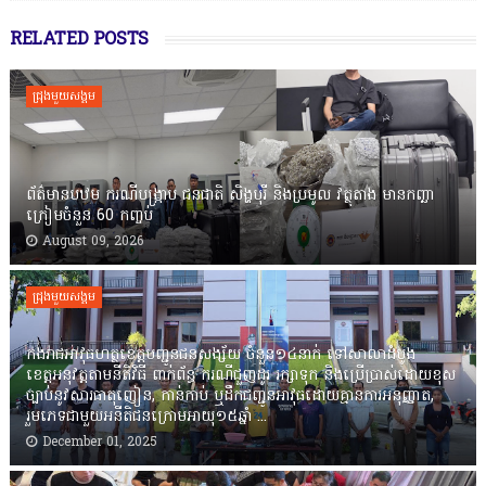
RELATED POSTS
ជ្រុងមួយសង្គម
ព័ត៌មានបឋម ករណីបង្ក្រាប ជនជាតិ សិង្ហបុរី និងប្រមូល វត្ថុតាង មានកញ្ឆា
ក្រៀមចំនួន 60 កញ្ចប់
August 09, 2026
ជ្រុងមួយសង្គម
កងរាជឣាវុធហត្ថខេត្តបញ្ជូនជនសង្ស័យ ចំនួន១៤នាក់ ទៅសាលាដំបូង
ខេត្តឣនុវត្តតាមនីតិវិធី ពាក់ព័ន្ធ ករណីជួញដូរ រក្សាទុក និងប្រើប្រាស់ដោយខុស
ច្បាប់នូវសារធាតុញៀន, កាន់កាប់ ឬដឹកជញ្ជូនអាវុធដោយគ្មានការអនុញ្ញាត,
រួមភេទជាមួយអនីតិជនក្រោមអាយុ១៥ឆ្នាំ ...
December 01, 2025