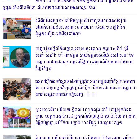
សកម្ម ទៅឈរជើងការពារទឹកដី ក្នុងតំបន់ទី៣ ប្រាសាទតាក្របី
ថ្មដូន តាំងពីខែមិថុនា ឆ្នាំ២០២៥ដោយសារមានការខ្វះខាត
តើពិតដែលឬទេ? ប៉េអឹមស្រុកសំពៅលូនឃាត់ជនសង្ស័យ
៧នាក់បញ្ជូនដល់ខេត្ត,ជ្រុះបាត់២នាក់ រថយន្ត១គ្រឿងនិង
ម៉ូតូ១គ្រឿង,អត់ដឹងទៅណា?
បង្វែររឿងធ្វើលិខិតថ្កោលទោស ចុះលោក ឧត្តមសេនីយ៍ត្រី
សាក់ សារាំង តើ ឯកឧត្តម នាយឧត្តមសេនីយ៍ សៅ សុខា មេ
បញ្ជាការកងរាជអាវុធហត្ថលើផ្ទៃប្រទេសចាត់វិធានការយ៉ាងណា
វិញ?វគ្គ១
ជនសង្ស័យជនចំនួន២៨នាក់ត្រូវបានឃាត់ខ្លួនពាក់ព័ន្ធការឆបោក
តាមប្រព័ន្ធបច្ចេកវិទ្យាក្នុងប្រតិបត្តិការដឹកនាំដោយគណៈបញ្ជាការ
ឯកភាពរដ្ឋបាលរាជធានីភ្នំពេញ ‎=====
ព្រះចៅអធិការ ដ៏មានឥទ្ធិពល លោកសុត ដាវី នៅស្រុកកំពុង
ត្រាច ខេត្តកំពត ដែលជាអ្នកកាន់សិលល្អាប់ សាប់រអិល កំពុងតែ
បំផ្លិចបំផ្លាញ ធម៌វិន័យ បន្ទាប់ មានវិដូអូ បែកធ្លាយ វគ្គ១
បែកធ្លាយ កសិដ្ឋានចិញ្ចឹមជ្រូក ជះក្លិនស្អុយ ដែលលោក អធិការ