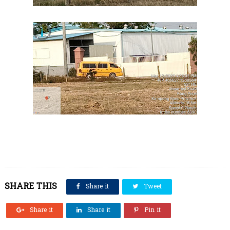
SHARE THIS
Share it
Tweet
Share it
Share it
Pin it