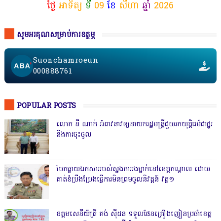
ថ្ងៃ
អាទិត្យ
ទី
09
ខែ
សីហា
ឆ្នាំ
2026
សូមអរគុណសម្រាប់ការឧត្ថម្ភ
Suonchamroeun
000888761
POPULAR POSTS
លោក នី ណាក់ អំពាវនាវឲ្យនាយករដ្ឋមន្ត្រីជួយរកយុត្តិធម៌ជាថ្នូរ
នឹងការចុះចូល
បែកធ្លាយឯកសាររបស់ស្នងការរងម្នាក់នៅខេត្តកណ្ដាល ដោយ
គាត់ខំប្រឹងប្រែងធ្វើការមិនព្រមចូលនិវត្តន៍ វគ្គ១
ឧត្តមសេនីយ៍ត្រី គង់ ស៊ីដន ទទួលផែនគ្រឿងញៀនប្រចាំខេត្ត