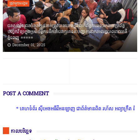
ជ្រុងមួយសង្គម
ជនសង្ស័យជនចំនួន២៨នាក់ត្រូវបានឃាត់ខ្លួនពាក់ព័ន្ធការឆបោកតាមប្រព័ន្ធ
បច្ចេកវិទ្យាក្នុងប្រតិបត្តិការដឹកនាំដោយគណៈបញ្ជាការឯកភាពរដ្ឋបាលរាជធានី
ភ្នំពេញ ‎=====
December 01, 2025
POST A COMMENT
េហទំព័រ ស៊ីអេចអធីវីអនឡាញ ជាព័ត៌មានពិត រហ័ស អព្យាក្រឹត និងរៀបចំ ជ្រ
កាលបរិច្ឆេទ