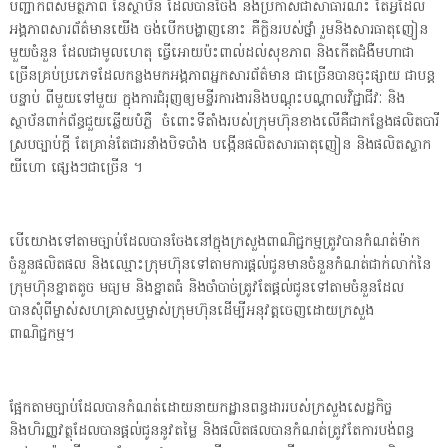
បញ្ជាក់ពីសមត្ថភាព នៃស្ថាប័ន ដែលបានចែង និងប្រកាសជាសាធារណះ តែអ្វីដែល
អង្គភាពសារព័ត៌មានយើង ចង់បើកបង្ហាញនោះ គឺក្លិនរបស់ថ្នាំ រួមនិងសារធាតុញៀន
មួយចំនួន ដែលជាមូលហេតុ ធ្វើអោយប៉ះពាល់ដល់សុខភាព និងកើតជំងឺមហាជា
ច្រើនគ្រប់ប្រភេទដែលកន្លងមកអង្គភាពអ្នកសារព័ត៌មាន ជាច្រើនបានចុះផ្សាយ ជាបន្ត
បន្ទាប់ ពីមួយទៅមួយ ក្នុងការជំរុញឲ្យមន្ទីរការងារនិងបណ្ដុះបណ្ដាលវិជ្ជាជីវៈ និង
ស្ថាប័នពាក់ព័ន្ធជួយឆ្លើយបំភ្លឺ ចំពោះទីតាំងរបស់ក្រុមហ៊ុនខាងលើគឺជាកន្លែងផលិតបារី
ស្របច្បាប់ក្តី តែគ្រាន់តែជារនាំងបិទបាំង បង្កើនផលិតសារធាតុញៀន និងផលិតស្លាក
យីហោ ផ្សេងៗជាច្រើន ។
បើយោងទៅតាមច្បាប់ដែលបានចែងនៅក្នុងក្រសួងពាណិជ្ជកម្មត្រូវបានកំណត់ម៉ាក
ចំនួនផលិតផល និងឈ្មោះក្រុមហ៊ុនទៅតាមការផ្ដល់ជូនមានចំនួនកំណត់ជាក់លាក់នៃ
ក្រុមហ៊ុនខ្នាតតូច មធ្យម និងខ្នាតធំ និងចាំបាច់ត្រូវតែផ្ដល់ជូនទៅតាមចំនួនដែល
បានសុំពីម្ចាស់សហគ្រាសឬម្ចាស់ក្រុមហ៊ុនដើម្បីអនុវត្តចេញដោយក្រសួង
ពាណិជ្ជកម្ម។
ផ្អែកតាមច្បាប់ដែលបានកំណត់ដោយនាយកដ្ឋានពន្ធដាររបស់ក្រសួងសេដ្ឋកិច្ច
និងហិរញ្ញវត្ថុដែលបានផ្ដល់ជូននូវតម្លៃ និងផលិតផលបានកំណត់ត្រូវតែការបង់ពន្ធ