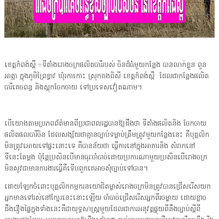
ខេត្តកំពង់ស្ពឺ ÷ទីតាំងរោងចក្រផលិតបារីរបស់ ចិនដ៏ធំមួយកន្លែង បានលាក់ខ្លួន ពួន
អាត្មា ក្នុងភូមិព្រៃខ្វាវ ឃុំរកាកោះ ស្រុកគងពិសី ខេត្តកំពង់ស្ពឺ ដែលជាកន្លែងផលិត
បារីគេចពន្ធ និងស្តុកចែកចាយ ទៅប្រទេសវៀតណាម។
បើយោងតាមប្រភពព័ត៌មានពីប្រជាពលរដ្ឋបានឱ្យដឹងថា ទីតាំងផលិតនិង ចែកចាយ
ផលិតផលបារីចិន ដែលសង្ស័យថាគ្មានច្បាប់ទម្លាប់ត្រឹមត្រូវមួយកន្លែងនេះ គឺបុគ្គលិក
មិនត្រូវអោយទៅផ្ទះនោះទេ គឺបានន័យថា ធ្វើការនៅក្នុងអាគារនិង សំរាកនៅ
ទីនេះតែម្តង ប៉ុន្តែប្រសិនបើមានធុរៈចាំបាច់ដោយប្រការណាមួយប្រសិនបើរោងចក្រ
មិនសូវជាមានការងារធ្វើគឺទើបពួកគេអាចសុំច្បាប់ទៅបាន។
ដោយឡែកចំពោះបុគ្គលិកកម្មករនយោជិតម្ចាស់រោងចក្រមិនត្រូវបានជ្រើសរើសយក
អ្នកមានទៅរស់នៅក្បែរនេះនោះឡើយ ចាំបាច់ជ្រើសរើសអ្នកពីរចម្ងាយ ដោយខ្លាច
ដឹងរឿងផ្ទៃក្នុងទាំងនេះគឺជាយុទ្ធសាស្ត្រមួយដែលជាការអនុវត្តផ្ទុយពីនឹងច្បាប់ស្ដីពី