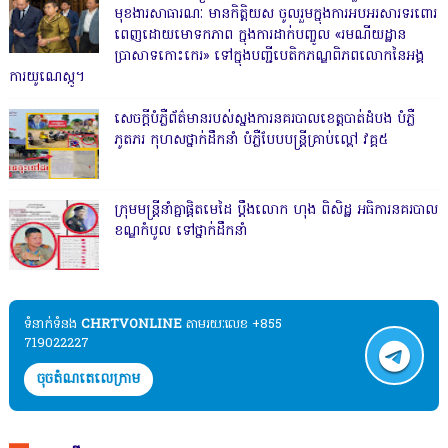
មុខងារសាធារណៈ មានកិត្តិយស ចូលរួមក្នុងការអបអរសារទរពោរ
ពេញដោយមោទកភាព ក្នុងការដាក់បញ្ចូល «រមណីយដ្ឋាន
ប្រាសាទកោះកេរ» ទៅក្នុងបញ្ជីបេតិកភណ្ឌពិភពលោកនៃអង្គ
ការយូណេស្កូ។
សេចក្តីបំភ្លឺព័ត៌មានរបស់ស្នងការនគរបាលខេត្តបាត់ដំបង បំភ្លឺ
ភូតភរ កុហសថ្នាក់ដឹកនាំ បំភ្លឺបែបបន្ត្រីគ្រាប់ល្ពៅ វគ្គ៥
ក្រុមមន្ត្រីនាំគ្នាផ្ដិតមេដៃ ប្ដឹងលោក ហុង ពិសិដ្ឋ អធិការនគរបាល
ខណ្ឌកំបូល ទៅថ្នាក់ដឹកនាំ
ទំនាក់ទំនង​​
CHRTVONLINE
តាមរយៈលេខ +855
719022227
ចុចតំណតេលេក្រាម