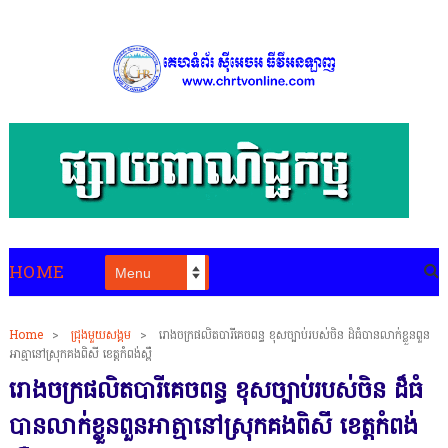
HOME
Home
>
ជ្រុងមួយសង្គម
>
រោងចក្រផលិតបារីគេចពន្ធ ខុសច្បាប់របស់ចិន ដ៏ធំបានលាក់ខ្លួនពួន
អាត្មានៅស្រុកគងពិសី ខេត្តកំពង់ស្ពឺ
រោងចក្រផលិតបារីគេចពន្ធ ខុសច្បាប់របស់ចិន ដ៏ធំ
បានលាក់ខ្លួនពួនអាត្មានៅស្រុកគងពិសី ខេត្តកំពង់