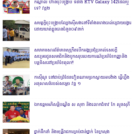
កណ្តាល ហ៊ានចុះបង្ក្រាប ទីតាំង KTV Galaxy 142ដែលឬ
ទេ? វគ្គ២
សមត្ថកិ្ចចុះបង្ក្រាបល្បែងស៊ីសងនៅទីតាំងតារាងបាល់ជ្រោយចង្វារ
ដោយឃាត់ខ្លួនបានចំនួន០៩នាក់
សមាគមសារព័ត៌មានសុក្រឹតបើកអង្គប្រជុំប្រគល់សេចក្តី
សម្រេចជូនសមាជិកនិងបូកសរុបរបាយការណ៍ប្រចាំខែកញ្ញានិង
បន្តទិសដៅប្រចាំខែតុលា!!
កាសុីណូ នៅជាប់ព្រំដែនវៀតណាមច្រកស្វាយអាង៉ោង ធ្វើហ្នឹង
អនុសាសន៍របស់សម្ដេច វគ្គ ១
ឯកឧត្តមអភិសន្តិបណ្ឌិត ស សុខា និងលោកជំទាវ កែ សួនសុភី
ថ្នាក់ដឹកនាំ និងមន្ត្រីរាជការគ្រប់ជាន់ថ្នាក់ នៃក្រសួង