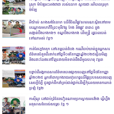
ស្រុក ម៉ាឡៃអះអាងថាជា របស់លោក ស្វាយជា អភិបាលស្រុក
ម៉ាឡៃ
អីយ៉ាស់ សាងសង់រំលោភ លើដីចំណីផ្លូវសាធារណៈស្ថិតនៅតាម
បណ្ដោយមហាវិថីព្រះមុនីវង្ស កែង និងផ្លូវ ៣៣៤ ក្នុង
សង្កាត់បឹងកេងកង១ ខណ្ឌបឹងកេងកង តើមន្ត្រី រដ្ឋបាលបាត់
ទៅណាអស់ វគ្គ១
កាន់តែក្តៅគគុក នៅខេត្តបាត់ដំបង ករណីចាប់ឃាត់ខ្លួនអ្នកសារ
ព័ត៌មានចំនួនពីរនាក់នៅថ្ងៃទី០៨ខែកញ្ញាឆ្នាំ២០២៥ម្សិលមិញ
និងដោះលែងទៅវិញដោយមិនទាន់ដឹងពីមូលហេតុ វគ្គ៣
បន្ទាប់ពីអង្គភាពសារព័ត៌មានបានផ្សាយចេញនៅថ្ងៃទី៧ខែកញ្ញា
ឆ្នាំ២០២៥ អ្នកនាំពាក្យកងរាជអាវុធហត្ថលើផ្ទៃប្រទេសបានចេញ
សេចក្តីបំភ្លឺ ជូនថ្នាក់ដឹកនាំគ្រប់ជាន់ថ្នាក់ដើម្បីកុំអោយមានការភាន់
ច្រឡំ វគ្គ២
កាសុីណូ នៅជាប់ព្រំដែនវៀតណាមច្រកស្វាយអាង៉ោង ធ្វើហ្នឹង
អនុសាសន៍របស់សម្ដេច វគ្គ ១