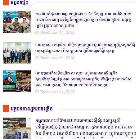
អត្ថបទថ្មីៗ
ករណីលក់ដូរតាមបណ្តោយផ្លូវលេខ១៨៤ ក្បែរព្រះបរមរាជវាំង យ៉ាង
អាណាធិបតេយ្យ ដុះស្លែតែមន្ត្រីសណ្តាប់ធ្នាប់ មិនអើពើក្នុងការអនុវត្ត
ច្បាប់ ត្រូវបានលាតត្រដាង
November 24, 2025
ប្រធានគណៈកម្មាធិការសិទ្ធិមនុស្សកម្ពុជា ជួបជាមួយរដ្ឋមន្ត្រីក្រសួងសិទ្ធិ
មនុស្សឥណ្ឌូណេស៊ី ពិភាក្សាពាក់ព័ន្ធនឹងបញ្ហាសិទ្ធិមនុស្ស
November 24, 2025
ឯកឧត្តមអភិសន្តិបណ្ឌិត ស សុខា កៀរគរធនាគារនិងគ្រឹះ
ស្ថានមីក្រូហិរញ្ញវត្ថុ សហការជាមួយសមត្ថកិច្ច ដើម្បីបង្ក្រាបបទល្មើស
ឆបោកតាមទូរសព្ទ និងមធ្យោបាយទំនាក់ទំនងសង្គម!
November 24, 2025
អត្ថបទមានអ្នកអានច្រើន
អង្គភាពសារេព័ត៌មានយោងតាមការស្នើសុំរបស់ប្អូនស្រី
ដើម្បីជួយផ្សព្វផ្សាយរកជនសប្បុរស ក្នុងការឧបត្ថម ដល់លោក
ម៉ន គឹមហុង វរសេនីយ៍ឯក កងពលលេខ៧០ ត្រូវបានទទួលបេ