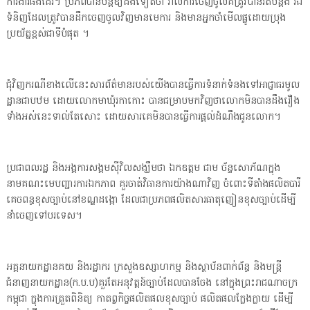
ការងារផងដែរ។ ប្រភពបានបន្តឱ្យដឹងទៀតថា រាល់ការចេញចូលគឺត្រូវបានរឹតបន្តឹង រីឯ
ទំនិញដែលត្រូវបានដឹកចេញចូលវិញមានមេការ និងមានអ្នកចាំមើលផ្លូដោយប្រុង
ប្រយ័ត្នខ្ពស់ជាទីបំផុត ។
ជុំវិញករណីខាងលើនេះសារព័ត៌មានរបស់យើងបានធ្វើការទំនាក់ទំនងទៅអាជ្ញាធរមូល
ដ្ឋានជាបឋម ដោយលោកមាឃុំរកាកោះ បានជម្រាបមកវិញថាលោកមិនបានដឹងរឿង
ទាំងអស់នេះទាល់តែសោះ ដោយសារគេមិនបានធ្វើការផ្ដល់ដំណឹងជូនលោក។
ប្រជាពលរដ្ឋ និងអង្គការសង្គមស៊ីវិលសង្ឃឹមថា ឯកឧត្តម ជាម ច័ន្ទសោភ័ណក្នុង
នាមគណះមេបញ្ជារការឯកភាព គួរចាត់វិធានការយ៉ាងណាវិញ ចំពោះទីតាំងផលិតបារី
គេចពន្ធខុសច្បាប់នៅខណ្ឌដង្កោ ដែលជាប្រភពផលិតសារធាតុញៀនខុសច្បាប់ដើម្បី
នាំចេញទៅបរទេស។
អគ្គនាយកដ្ឋានគយ និងរដ្ឋាករ ក្រសួងឧស្សាហកម្ម និងស្ថាប័នពាក់ព័ន្ធ និងមន្ត្រី
ជំនាញនាយកដ្ឋាន(ក.ប.ប)គួរតែអនុវត្តន៍ច្បាប់ដែលបានចែង នៅក្នុងព្រះរាជណាចក្រ
កម្ពុជា ក្នុងការត្រួតពិនិត្យ កាតព្វកិច្ចផលិតផលខុសច្បាប់ ផលិតផលក្លែងក្លាយ ដើម្បី