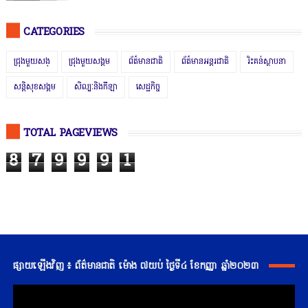
CATEGORIES
ជ្រុងមួយសង្
ជ្រុងមួយសង្គម
ព័ត៌មានជាតិ
ព័ត៌មានអន្តរជាតិ
រិះគន់ស្ថាបនា
សន្តិសុខសង្គម
សិល្បៈនិងកីឡា
សេដ្ឋកិច្ច
TOTAL PAGEVIEWS
8
7
9
9
9
1
ផ្សាយឡើងវិញ ៖ ព័ត៌មានជាតិ ម៉ោង ៧យប់ ថ្ងៃទី៤ ខែកញ្ញា ឆ្នាំ២០២៣