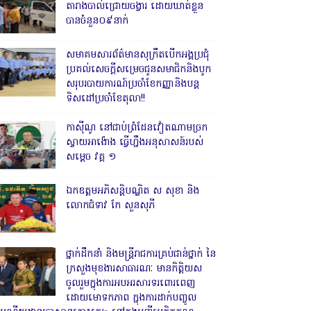
តារាងបាល់ជ្រោយចង្វារ ដោយឃាត់ខ្លួន
បានចំនួន០៩នាក់
សមាគមសារព័ត៌មានសុក្រឹតបើកអង្គប្រជុំ
ប្រគល់សេចក្តីសម្រេចជូនសមាជិកនិងបូក
សរុបរបាយការណ៍ប្រចាំខែកញ្ញានិងបន្ត
ទិសដៅប្រចាំខែតុលា!!
កាសុីណូ នៅជាប់ព្រំដែនវៀតណាមច្រក
ស្វាយអាង៉ោង ធ្វើហ្នឹងអនុសាសន៍របស់
សម្ដេច វគ្គ ១
ឯកឧត្តមអភិសន្តិបណ្ឌិត ស សុខា និង
លោកជំទាវ កែ សួនសុភី
ថ្នាក់ដឹកនាំ និងមន្ត្រីរាជការគ្រប់ជាន់ថ្នាក់ នៃ
ក្រសួងមុខងារសាធារណៈ មានកិត្តិយស
ចូលរួមក្នុងការអបអរសារទរពោរពេញ
ដោយមោទកភាព ក្នុងការដាក់បញ្ចូល