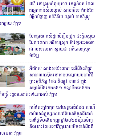
ដាវី នៅស្រុកកំពុងត្រាច ខេត្តកំពត ដែល
ជាអ្នកកាន់សិលល្អាប់ សាប់រអិល កំពុងតែ
បំផ្លិចបំផ្លាញ ធម៌វិន័យ បន្ទាប់ មានវិដូអូ
ែកធ្លាយ វគ្គ១
បែកធ្លាយ កសិដ្ឋានចិញ្ចឹមជ្រូក ជះក្លិនស្អុយ
ដែលលោក អធិការស្រុក ម៉ាឡៃអះអាងថា
ជា របស់លោក ស្វាយជា អភិបាលស្រុក
ម៉ាឡៃ
អីយ៉ាស់ សាងសង់រំលោភ លើដីចំណីផ្លូវ
សាធារណៈស្ថិតនៅតាមបណ្ដោយមហាវិថី
ព្រះមុនីវង្ស កែង និងផ្លូវ ៣៣៤ ក្នុង
សង្កាត់បឹងកេងកង១ ខណ្ឌបឹងកេងកង
ើមន្ត្រី រដ្ឋបាលបាត់ទៅណាអស់ វគ្គ១
កាន់តែក្តៅគគុក នៅខេត្តបាត់ដំបង ករណី
ចាប់ឃាត់ខ្លួនអ្នកសារព័ត៌មានចំនួនពីរនាក់
នៅថ្ងៃទី០៨ខែកញ្ញាឆ្នាំ២០២៥ម្សិលមិញ
និងដោះលែងទៅវិញដោយមិនទាន់ដឹងពី
ូលហេតុ វគ្គ៣