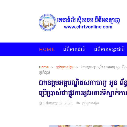
HOME
ព័ត៌មានជាតិ
ព័ត៌មានអន្តរជាតិ
Home
>
ជ្រុងមួយសង្គម
>
ឯកឧត្តម​អគ្គបណ្ឌិត​សភា​ចារ្យ អូន ព័ន្ធមុនី
មុខកំពូល
ឯកឧត្តម​អគ្គបណ្ឌិត​សភា​ចារ្យ អូន ព័ន្ធម
ប្រើប្រាស់​ជា​ផ្លូវការ​នូវ​អគារ​ទីស្នា
February 09, 2025
ជ្រុងមួយសង្គម