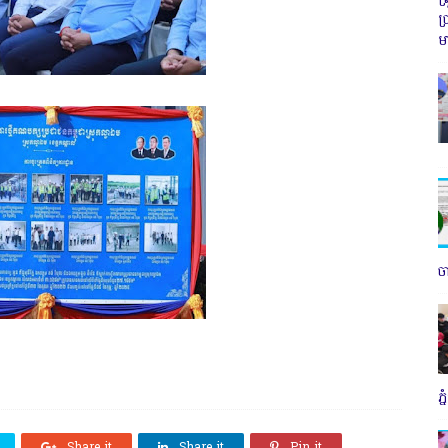
ប
ម
ច
ភ