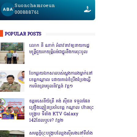
Suonchamroeun
000888761
POPULAR POSTS
លោក នី ណាក់ អំពាវនាវឲ្យនាយករដ្ឋ
មន្ត្រីជួយរកយុត្តិធម៌ជាថ្នូរនឹងការចុះចូល
បែកធ្លាយឯកសាររបស់ស្នងការរងម្នាក់នៅ
ខេត្តកណ្ដាល ដោយគាត់ខំប្រឹងប្រែងធ្វើ
ការមិនព្រមចូលនិវត្តន៍ វគ្គ១
ឧត្តមសេនីយ៍ត្រី គង់ ស៊ីដន ទទួលផែន
គ្រឿងញៀនប្រចាំខេត្ត កណ្តាល ហ៊ានចុះ
បង្ក្រាប ទីតាំង KTV Galaxy
142ដែលឬទេ? វគ្គ២
សមត្ថកិ្ចចុះបង្ក្រាបល្បែងស៊ីសងនៅទីតាំង