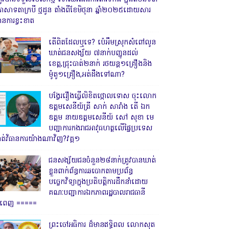
្រាសាទតាក្របី ថ្មដូន តាំងពីខែមិថុនា ឆ្នាំ២០២៥ដោយសារ
ានការខ្វះខាត
តើពិតដែលឬទេ? ប៉េអឹមស្រុកសំពៅលូន
ឃាត់ជនសង្ស័យ ៧នាក់បញ្ជូនដល់
ខេត្ត,ជ្រុះបាត់២នាក់ រថយន្ត១គ្រឿងនិង
ម៉ូតូ១គ្រឿង,អត់ដឹងទៅណា?
បង្វែររឿងធ្វើលិខិតថ្កោលទោស ចុះលោក
ឧត្តមសេនីយ៍ត្រី សាក់ សារាំង តើ ឯក
ឧត្តម នាយឧត្តមសេនីយ៍ សៅ សុខា មេ
បញ្ជាការកងរាជអាវុធហត្ថលើផ្ទៃប្រទេស
ាត់វិធានការយ៉ាងណាវិញ?វគ្គ១
ជនសង្ស័យជនចំនួន២៨នាក់ត្រូវបានឃាត់
ខ្លួនពាក់ព័ន្ធការឆបោកតាមប្រព័ន្ធ
បច្ចេកវិទ្យាក្នុងប្រតិបត្តិការដឹកនាំដោយ
គណៈបញ្ជាការឯកភាពរដ្ឋបាលរាជធានី
្នំពេញ ‎=====
ព្រះចៅអធិការ ដ៏មានឥទ្ធិពល លោកសុត