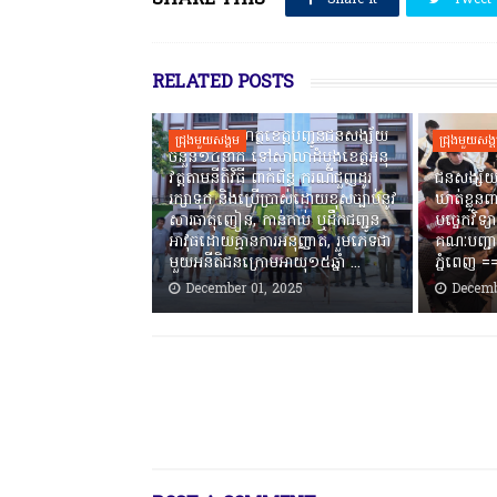
SHARE THIS
Share it
Tweet
RELATED POSTS
កងរាជឣាវុធហត្ថខេត្តបញ្ជូនជនសង្ស័យ
ជ្រុងមួយសង្គម
ជ្រុងមួយសង្
ចំនួន១៤នាក់ ទៅសាលាដំបូងខេត្តឣនុ
វត្តតាមនីតិវិធី ពាក់ព័ន្ធ ករណីជួញដូរ
ជនសង្ស័យ
រក្សាទុក និងប្រើប្រាស់ដោយខុសច្បាប់នូវ
ឃាត់ខ្លួនព
សារធាតុញៀន, កាន់កាប់ ឬដឹកជញ្ជូន
បច្ចេកវិទ្យ
អាវុធដោយគ្មានការអនុញ្ញាត, រួមភេទជា
គណៈបញ្ជា
មួយអនីតិជនក្រោមអាយុ១៥ឆ្នាំ ...
ភ្នំពេញ ‎
December 01, 2025
Decemb