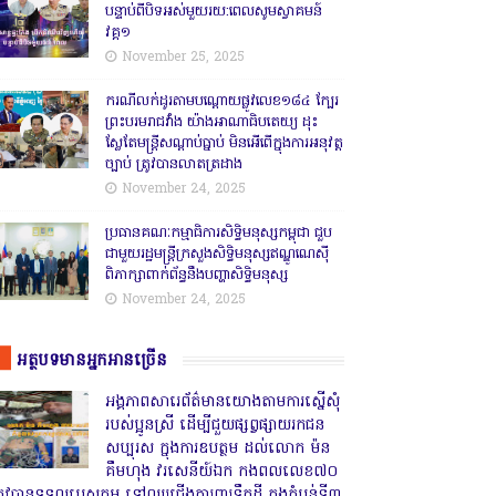
បន្ទាប់ពីបិទអស់មួយរយ:ពេលសូមស្វាគមន៍
វគ្គ១
November 25, 2025
ករណីលក់ដូរតាមបណ្តោយផ្លូវលេខ១៨៤ ក្បែរ
ព្រះបរមរាជវាំង យ៉ាងអាណាធិបតេយ្យ ដុះ
ស្លែតែមន្ត្រីសណ្តាប់ធ្នាប់ មិនអើពើក្នុងការអនុវត្ត
ច្បាប់ ត្រូវបានលាតត្រដាង
November 24, 2025
ប្រធានគណៈកម្មាធិការសិទ្ធិមនុស្សកម្ពុជា ជួប
ជាមួយរដ្ឋមន្ត្រីក្រសួងសិទ្ធិមនុស្សឥណ្ឌូណេស៊ី
ពិភាក្សាពាក់ព័ន្ធនឹងបញ្ហាសិទ្ធិមនុស្ស
November 24, 2025
អត្ថបទមានអ្នកអានច្រើន
អង្គភាពសារេព័ត៌មានយោងតាមការស្នើសុំ
របស់ប្អូនស្រី ដើម្បីជួយផ្សព្វផ្សាយរកជន
សប្បុរស ក្នុងការឧបត្ថម ដល់លោក ម៉ន
គឹមហុង វរសេនីយ៍ឯក កងពលលេខ៧០
្រូវបានទទួលបេសកម្ម ទៅឈរជើងការពារទឹកដី ក្នុងតំបន់ទី៣