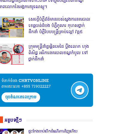
រមណីយដ្ឋានប្រាសាទកោះកេរ» ទៅក្នុងបញ្ជីបេតិកភណ្ឌ
ិភពលោកនៃអង្គការយូណេស្កូ។
សេចក្តីបំភ្លឺព័ត៌មានរបស់ស្នងការនគរបាល
ខេត្តបាត់ដំបង បំភ្លឺភូតភរ កុហសថ្នាក់
ដឹកនាំ បំភ្លឺបែបបន្ត្រីគ្រាប់ល្ពៅ វគ្គ៥
ក្រុមមន្ត្រីនាំគ្នាផ្ដិតមេដៃ ប្ដឹងលោក ហុង
ពិសិដ្ឋ អធិការនគរបាលខណ្ឌកំបូល ទៅ
ថ្នាក់ដឹកនាំ
ទំនាក់ទំនង​​
CHRTVONLINE
តាមរយៈលេខ +855 719022227
ចុចតំណតេលេក្រាម
អត្ថបទថ្មីៗ
ផ្ទះកែងចាប់បើកដំណើរការវិញហើយ