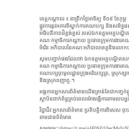
​ខេត្ត​កណ្តាល ៖ នា​ព្រឹក​ថ្ងៃអាទិត្យ ទី​០៩ ខែ​កុម
ផ្លូវការ​នូវ​អគារ​ទីស្នាក់ការ​គណបក្ស និង​សមិទ្ធផល
អធិបតីភាព​ដ៏​ខ្ពង់ខ្ពស់ របស់ឯកឧត្តម​អគ្គបណ្ឌិត​ស
គណៈកម្មាធិការ​កណ្ដាល ប្រធាន​ក្រុមការងារ​គ
ចំរើន អភិបាល​នៃ​គណៈ​អភិបាលខេត្តនិងលោក​យ
សូមបញ្ជាក់ផងដែលថា​ ឯកឧត្តម​អគ្គបណ្ឌិត​សភា​ចារ
គណៈកម្មាធិការ​កណ្ដាល ប្រធាន​ក្រុមការងារ​គណបក្
គណបក្ស​ចុះ​មូលដ្ឋាន​ក្រុង​អរិយ​ក្សត្រ​
,
ស្រុក​ខ្ស
និង​ស្រុក​ពញាឮ​
.
។
អង្គភាពអ្នកសារព័ត៌មានយើងគ្រាន់តែជាកញ្ចក់ឆ្លុះ
ស្ថាប័នពាក់ព័ន្ធគ្រប់ពេលម៉ោងធ្វើការតាមរ
វិជ្ជាជីវៈអ្នកសារព័ត៌មាន ប្រតិបត្តិការពិសេ
តាមដានព័ត៌មាន
សូមចុច
👉https://t.me/+H
0
S
010
ecMsIxN