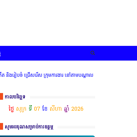
ច
ំ ជ្រើសរើស ក្រុមការងារ នៅតាមបណ្តាលរាជធានី ខេត្ត មានចំណាប់អារម្មណ៍
កាលបរិច្ឆេទ
ថ្ងៃ
សុក្រ
ទី
07
ខែ
សីហា
ឆ្នាំ
2026
សូមអរគុណសម្រាប់ការឧត្ថម្ភ