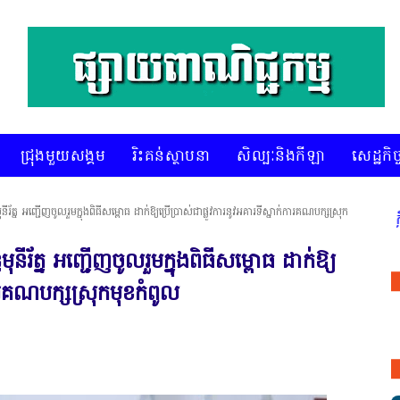
ជ្រុងមួយសង្គម
រិះគន់ស្ថាបនា
សិល្បៈនិងកីឡា
សេដ្ឋកិច្
រ័ត្ន អញ្ជើញ​ចូលរួម​ក្នុង​ពិធី​សម្ពោធ ដាក់ឱ្យ​ប្រើប្រាស់​ជា​ផ្លូវការ​នូវ​អគារ​ទីស្នាក់ការ​គណបក្សស្រុក​
* គេហទំព័រ ស៊ីអេចអធីវីអនឡាញ ជាព័ត៌មានពិត រហ័ស អព្យាក្រឹត និងរៀបច
ុនីរ័ត្ន អញ្ជើញ​ចូលរួម​ក្នុង​ពិធី​សម្ពោធ ដាក់ឱ្យ​
ក់ការ​គណបក្សស្រុក​មុខកំពូល