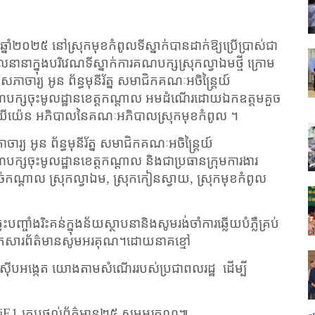
្ភៈ ឆ្នាំ​២០២៥ នៅស្រុក​មុខកំពូលទីស្នាក់បានដាក់ឱ្យ​ប្រើប្រាស់​ជា​
​នានា​ក្នុង​បរិវេណ​ទីស្នាក់ការ​គណបក្ស​ស្រុក​ល្វាឯម​ថ្មី ក្រោម​
ភា​ចារ្យ អូន ព័ន្ធមុនីរ័ត្ន សមាជិក​គណៈ​អចិន្ត្រៃយ៍​
ណបក្ស​ចុះ​មូលដ្ឋាន​ខេត្ត​កណ្ដាល អមដំណើរដោយឯកឧត្តម​គួច
ី​យ៉េន អភិបាល​នៃ​គណៈ​អភិបាល​ស្រុក​មុខកំពូល ។
្យ អូន ព័ន្ធមុនីរ័ត្ន សមាជិក​គណៈ​អចិន្ត្រៃយ៍​
ស​ចុះ​មូលដ្ឋាន​ខេត្ត​កណ្ដាល និង​ជា​ប្រធាន​ក្រុមការងារ​
ាច់កណ្ដាល ស្រុក​ល្វាឯម​
,
ស្រុក​កៀនស្វាយ​
,
ស្រុក​មុខកំពូល
បញ្ចាំងរិះគន់ក្នុងន័យស្ថាបនានិងសូមរង់ចាំការឆ្លើយបំភ្លឺគ្រប់
បបអ្នកសារព័ត៌មានសូមអរគុណ។ដោយនាគខ្មៅ
ស ចុះស៊ើបអង្កេត យោងតាមសំណើររបស់ប្រជាពលរដ្ឋ
ដើម្បី
jE
1 គ្រុបផ្តល់ព័ត៌មាន២៥ សូមអរគុណ៕