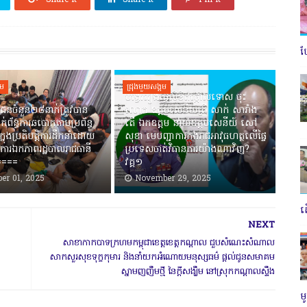
Share it
Share it
Pin it
ប
គម
ជ្រុងមួយសង្គម
បង្វែររឿងធ្វើលិខិតថ្កោលទោស ចុះ
ជនចំនួន២៨នាក់ត្រូវបាន
លោក ឧត្តមសេនីយ៍ត្រី សាក់ សារាំង
ាក់ព័ន្ធការឆបោកតាមប្រព័ន្ធ
តើ ឯកឧត្តម នាយឧត្តមសេនីយ៍ សៅ
ាក្នុងប្រតិបត្តិការដឹកនាំដោយ
សុខា មេបញ្ជាការកងរាជអាវុធហត្ថលើផ្ទៃ
ការឯកភាពរដ្ឋបាលរាជធានី
ប្រទេសចាត់វិធានការយ៉ាងណាវិញ?
=====
វគ្គ១
er 01, 2025
November 29, 2025
ត
NEXT
សាខាកាកបាទក្រហមកម្ពុជាខេត្តខេត្តកណ្តាល ជួបសំណេះសំណាល
សាកសួរសុខទុក្ខកុមារ និងនាំយកអំណោយមនុស្សធម៌ ផ្ដល់ជូនសមាគម
ស្នាមញញឹមថ្មី នៃក្តីសង្ឃឹម នៅស្រុកកណ្ដាលស្ទឹង
ម