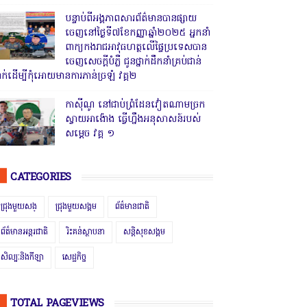
បន្ទាប់ពីអង្គភាពសារព័ត៌មានបានផ្សាយ
ចេញនៅថ្ងៃទី៧ខែកញ្ញាឆ្នាំ២០២៥ អ្នកនាំ
ពាក្យកងរាជអាវុធហត្ថលើផ្ទៃប្រទេសបាន
ចេញសេចក្តីបំភ្លឺ ជូនថ្នាក់ដឹកនាំគ្រប់ជាន់
្នាក់ដើម្បីកុំអោយមានការភាន់ច្រឡំ វគ្គ២
កាសុីណូ នៅជាប់ព្រំដែនវៀតណាមច្រក
ស្វាយអាង៉ោង ធ្វើហ្នឹងអនុសាសន៍របស់
សម្ដេច វគ្គ ១
CATEGORIES
ជ្រុងមួយសង្
ជ្រុងមួយសង្គម
ព័ត៌មានជាតិ
ព័ត៌មានអន្តរជាតិ
រិះគន់ស្ថាបនា
សន្តិសុខសង្គម
សិល្បៈនិងកីឡា
សេដ្ឋកិច្ច
TOTAL PAGEVIEWS