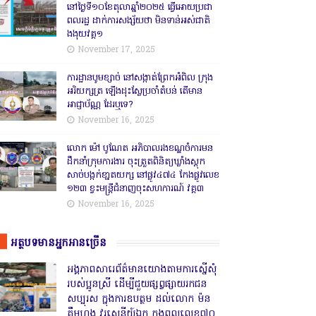
នៅថ្ងៃទី១០ខែតុលាឆ្នាំ២០២៥ ធ្វើអោយប្រជា
ពលរដ្ឋ ដាក់ការសង្ស័យថា មិនទាន់អស់ជាតិ
ងងុយវគ្គ១
November 17, 2025
ការដ្ឋានបូមខ្សាច់ នៅសង្កាត់ព្រែកអំពិល ក្រុង
អរិយក្សត្រ ឡើងដុះស្លែប្រចាំតំបន់ តើមាន
អាជ្ញាប័ណ្ណ ដែរឬទេ?
November 16, 2025
លោក ម៉ៅ បូណែត អភិបាលរងខណ្ឌចំការមន
ដឹកនាំក្រុមការងារ ចុះត្រួតពិនិត្យឃ្លាំងស្តុក
សាច់បង្កក់ខា្នតយក្ស នៅផ្លូវ៤៧៤ កែងផ្លូវលេខ
១២៣ ខ្វះមន្ត្រីជំនាញចុះសហការណ៍ វគ្គ៣
November 16, 2025
អត្ថបទមានអ្នកអានច្រើន
អង្គភាពសារេព័ត៌មានយោងតាមការស្នើសុំ
របស់ប្អូនស្រី ដើម្បីជួយផ្សព្វផ្សាយរកជន
សប្បុរស ក្នុងការឧបត្ថម ដល់លោក ម៉ន
គឹមហុង វរសេនីយ៍ឯក កងពលលេខ៧០