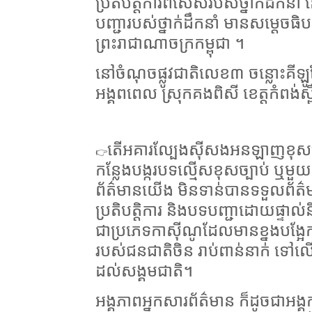
ប្រតិបត្តិការពិសេសរបស់ថ្នាក់ដឹកន
បញ្ជារបស់ថ្នាក់ដឹកនាំ មានសម្តេចធិប
ព្រះរាជាណាចក្រកម្ពុជា ។
នៅចំណុចផ្លូវជាតិលេខ៣ ចន្លោះគីឡូ
អង្គពពេល ស្រុកគងពិសី ខេត្តកំពង់ស្ព
តើអគារល្បែងស៊ីសងអនឡាញខុសច្ប
👉
កន្លែងបង្ករបទល្មើសខុសច្បាប់ ឬ
ព័ត៌មានយើង មិនទាន់បានទទួលព័ត
ប្រតិបត្តិការ និងបទបញ្ជាដោយផ្ទាល់និ
ជាប្រភេទកាស៊ីណូដែលមានខ្នងបង្អែក
របស់ជនជាតិចិន រាប់ពាន់នាក់ ទៅលើឆ
ដល់សង្គមជាតិ។
អង្គភាពអ្នកសារព័ត៌មាន ក៏ដូចជាអង្