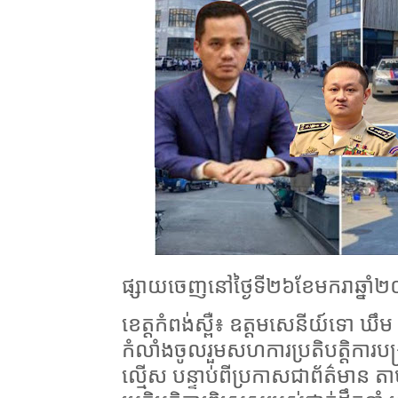
ផ្សាយចេញនៅថ្ងៃទី២៦ខែមករាឆ្នាំ
ខេត្តកំពង់ស្ពឺ៖ ឧត្ដមសេនីយ៍ទោ ឃឹម
កំលាំងចូលរួមសហការប្រតិបត្តិការបង្
ល្មើស បន្ទាប់ពីប្រកាសជាព័ត៌មាន ត