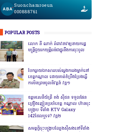
Suonchamroeun
000888761
POPULAR POSTS
លោក នី ណាក់ អំពាវនាវឲ្យនាយករដ្ឋ
មន្ត្រីជួយរកយុត្តិធម៌ជាថ្នូរនឹងការចុះចូល
បែកធ្លាយឯកសាររបស់ស្នងការរងម្នាក់នៅ
ខេត្តកណ្ដាល ដោយគាត់ខំប្រឹងប្រែងធ្វើ
ការមិនព្រមចូលនិវត្តន៍ វគ្គ១
ឧត្តមសេនីយ៍ត្រី គង់ ស៊ីដន ទទួលផែន
គ្រឿងញៀនប្រចាំខេត្ត កណ្តាល ហ៊ានចុះ
បង្ក្រាប ទីតាំង KTV Galaxy
142ដែលឬទេ? វគ្គ២
សមត្ថកិ្ចចុះបង្ក្រាបល្បែងស៊ីសងនៅទីតាំង