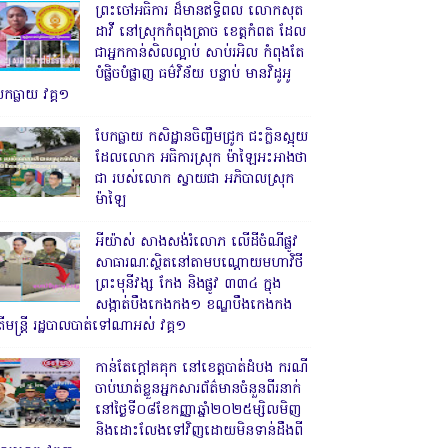
ព្រះចៅអធិការ ដ៏មានឥទ្ធិពល លោកសុត
ដាវី នៅស្រុកកំពុងត្រាច ខេត្តកំពត ដែល
ជាអ្នកកាន់សិលល្អាប់ សាប់រអិល កំពុងតែ
បំផ្លិចបំផ្លាញ ធម៌វិន័យ បន្ទាប់ មានវិដូអូ
ែកធ្លាយ វគ្គ១
បែកធ្លាយ កសិដ្ឋានចិញ្ចឹមជ្រូក ជះក្លិនស្អុយ
ដែលលោក អធិការស្រុក ម៉ាឡៃអះអាងថា
ជា របស់លោក ស្វាយជា អភិបាលស្រុក
ម៉ាឡៃ
អីយ៉ាស់ សាងសង់រំលោភ លើដីចំណីផ្លូវ
សាធារណៈស្ថិតនៅតាមបណ្ដោយមហាវិថី
ព្រះមុនីវង្ស កែង និងផ្លូវ ៣៣៤ ក្នុង
សង្កាត់បឹងកេងកង១ ខណ្ឌបឹងកេងកង
ើមន្ត្រី រដ្ឋបាលបាត់ទៅណាអស់ វគ្គ១
កាន់តែក្តៅគគុក នៅខេត្តបាត់ដំបង ករណី
ចាប់ឃាត់ខ្លួនអ្នកសារព័ត៌មានចំនួនពីរនាក់
នៅថ្ងៃទី០៨ខែកញ្ញាឆ្នាំ២០២៥ម្សិលមិញ
និងដោះលែងទៅវិញដោយមិនទាន់ដឹងពី