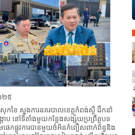
២០២៥
 សុកខៃ ស្នងការនគរបាលខេត្តកំពង់ស្ពឺ ដឹកនាំ
ក្រាប នៅទីតាំងមួយកន្លែងសង្ស័យប្រព្រឹត្តបទ
ាមផេកផ្លូវការបានមួយចំអិនកំពឿសពាក់ព័ន្ធនិង