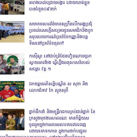
តារាងបាល់ជ្រោយចង្វារ ដោយឃាត់ខ្លួន
បានចំនួន០៩នាក់
សមាគមសារព័ត៌មានសុក្រឹតបើកអង្គប្រជុំ
ប្រគល់សេចក្តីសម្រេចជូនសមាជិកនិងបូក
សរុបរបាយការណ៍ប្រចាំខែកញ្ញានិងបន្ត
ទិសដៅប្រចាំខែតុលា!!
កាសុីណូ នៅជាប់ព្រំដែនវៀតណាមច្រក
ស្វាយអាង៉ោង ធ្វើហ្នឹងអនុសាសន៍របស់
សម្ដេច វគ្គ ១
ឯកឧត្តមអភិសន្តិបណ្ឌិត ស សុខា និង
លោកជំទាវ កែ សួនសុភី
ថ្នាក់ដឹកនាំ និងមន្ត្រីរាជការគ្រប់ជាន់ថ្នាក់ នៃ
ក្រសួងមុខងារសាធារណៈ មានកិត្តិយស
ចូលរួមក្នុងការអបអរសារទរពោរពេញ
ដោយមោទកភាព ក្នុងការដាក់បញ្ចូល