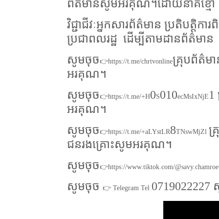
ព័ត៌មានសូមអរគុណ។ដោយនាគខ្មៅ
វិជ្ជាជីវៈអ្នកសារព័ត៌មាន ប្រតិបត
ប្រជាពលរដ្ឋ
ដើម្បីតាមដានព័ត៌មាន
សូមចុច
គ្រុបព័ត៌
👉https://t.me/chrtvonline
អរគុណ។
សូមចុច
0
010
1 
👉https://t.me/+H
S
ecMsIxNjE
អរគុណ។
សូមចុច
8
គ
👉https://t.me/+aLYstLR
TNswMjZl
ជនរងគ្រោះសូមអរគុណ។
សូមចុច
👉https://www.tiktok.com/@savy.chamroe
សូមចុច
0719022227 
👉 Telegram Tel