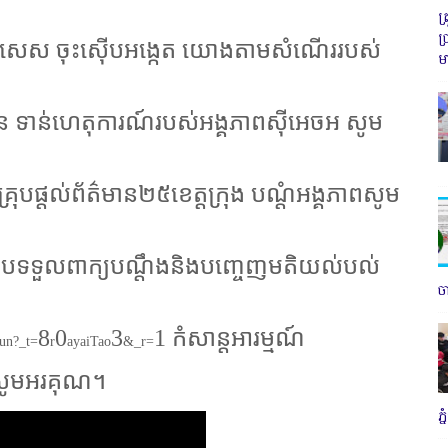
ត
ប
្តិការពិសេស ចុះស៊ើបអង្កេត យោងតាមសំណើររបស់
ម
មាន ទាន់ហេតុការណ៍របស់អង្គភាពស៊ីអេចអ សូម
គ្រុបផ្តល់ព័ត៌មាន២៥ខេត្តក្រុង បណ្តំអង្គភាពសូម
្រុបទទួលពាក្យបណ្តឹងនិងបញ្ចេញមតិយល់បល់
ច
8
0
3
1 កំសាន្តអារម្មណ៍
un?_t=
r
ayaiTao
&_r=
សូមអរគុណ។
ភ