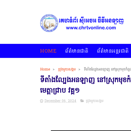
HOME
ព័ត៌មានជាតិ
ព័ត៌មានអន្តរជាតិ
Home
>
ជ្រុងមួយសង្គម
>
ទីតាំងល្បែងអនឡាញ នៅស្រុកមុខកំពូល 
ទីតាំងល្បែងអនឡាញ នៅស្រុកមុខកំព
មេត្តាជ្រាប វគ្គ១
December 06, 2024
ជ្រុងមួយសង្គម