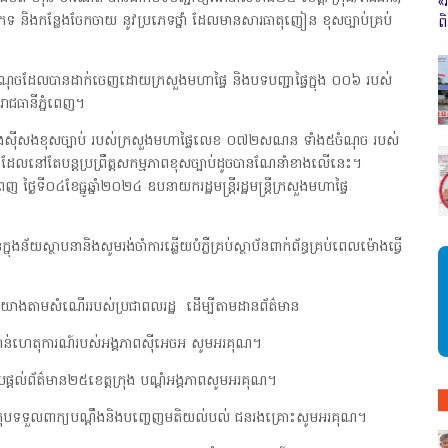
«
ភេទ និងកន្លែងចែកចាយ នូវប្រភេទថ្នាំ ដែលមានសារធាតុញៀន ខុសច្បាប់គ្រប់
ព
ុចដែលបានដាក់ចេញដោយក្រសួងមហាផ្ទៃ និងបទបញ្ជាផ្ទៃក្នុង ០០៦ របស់
រាជធានីភ្នំពេញ។
ល្បែងស៊ីសងខុសច្បាប់ របស់ក្រសួងមហាផ្ទៃលេខ ០៧២សណន ទាំង៥ចំណុច របស់
គលណាដែលនៅតែបន្តប្រព្រឹត្តសកម្មភាពខុសច្បាប់ដូចបានណែនាំខាងលើនេះ។
ងៃទី០៤ខែធ្នូឆ្នាំ២០២៤ ឧបនាយករដ្ឋមន្ត្រីរដ្ឋមន្ត្រីក្រសួងមហាផ្ទៃ
្នុងន័យស្ថាបនានិងសូមរង់ចាំការឆ្លើយបំភ្លឺគ្រប់ស្ថាប័នពាក់ព័ន្ធគ្រប់ពេលម៉ោងធ្វើ
្កេត យោងតាមសំណើររបស់ប្រជាពលរដ្ឋ ដើម្បីតាមដានព័ត៌មាន
ាន់ហេតុការណ៍របស់អង្គភាពស៊ីអេចអ សូមអរគុណ។
ល់ព័ត៌មាន២៥ខេត្តក្រុង បណ្តំអង្គភាពសូមអរគុណ។
បទទួលពាក្យបណ្តឹងនិងបញ្ចេញមតិយល់បល់ ជនរងគ្រោះសូមអរគុណ។