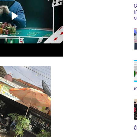
ត
ប
ម
ច
ភ