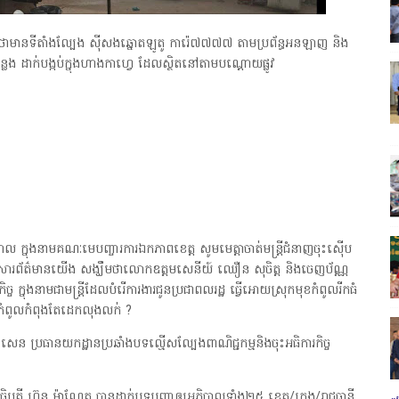
គន់ថាមានទីតាំងល្បែង ស៊ីសងឆ្នោតឡូតូ ការ៉េ៧៧៧៧ តាមប្រព័ន្ធអនឡាញ និង
លែង ដាក់បង្កប់ក្នុងហាងកាហ្វេ ដែលស្ថិតនៅតាមបណ្តោយផ្លូវ
ាល ក្នុងនាមគណៈមេបញ្ចារការឯកភាពខេត្ត សូមមេត្តាចាត់មន្ត្រីជំនាញចុះស៊ើប
្នកសារព័ត៌មានយើង សង្ឃឹមថាលោកឧត្តមសេនីយ៍ ឈឿន សុចិត្ត និងចេញប័ណ្ណ
 ក្នុងនាមជាមន្ត្រីដែលបំរើការងារជូនប្រជាពលរដ្ឋ ធ្វើអោយស្រុកមុខកំពូលរីកធំ
ុខកំពូលកំពុងតែដេកលុងលក់ ?
 ប្រធានយកដ្ឋានប្រឆាំងបទល្មើសល្បែងពាណិជ្ជកម្មនិងចុះអធិការកិច្ច
វរធិបតី ហ៊ុន ម៉ាណែត បានដាក់បទបញ្ជាឲ្យអភិបាលទាំង២៥ ខេត្ត/ក្រុង/រាជធានី,