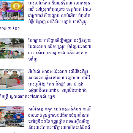
ព្រះចៅអធិការ ដ៏មានឥទ្ធិពល លោកសុត
ដាវី នៅស្រុកកំពុងត្រាច ខេត្តកំពត ដែល
ជាអ្នកកាន់សិលល្អាប់ សាប់រអិល កំពុងតែ
បំផ្លិចបំផ្លាញ ធម៌វិន័យ បន្ទាប់ មានវិដូអូ
ែកធ្លាយ វគ្គ១
បែកធ្លាយ កសិដ្ឋានចិញ្ចឹមជ្រូក ជះក្លិនស្អុយ
ដែលលោក អធិការស្រុក ម៉ាឡៃអះអាងថា
ជា របស់លោក ស្វាយជា អភិបាលស្រុក
ម៉ាឡៃ
អីយ៉ាស់ សាងសង់រំលោភ លើដីចំណីផ្លូវ
សាធារណៈស្ថិតនៅតាមបណ្ដោយមហាវិថី
ព្រះមុនីវង្ស កែង និងផ្លូវ ៣៣៤ ក្នុង
សង្កាត់បឹងកេងកង១ ខណ្ឌបឹងកេងកង
ើមន្ត្រី រដ្ឋបាលបាត់ទៅណាអស់ វគ្គ១
កាន់តែក្តៅគគុក នៅខេត្តបាត់ដំបង ករណី
ចាប់ឃាត់ខ្លួនអ្នកសារព័ត៌មានចំនួនពីរនាក់
នៅថ្ងៃទី០៨ខែកញ្ញាឆ្នាំ២០២៥ម្សិលមិញ
និងដោះលែងទៅវិញដោយមិនទាន់ដឹងពី