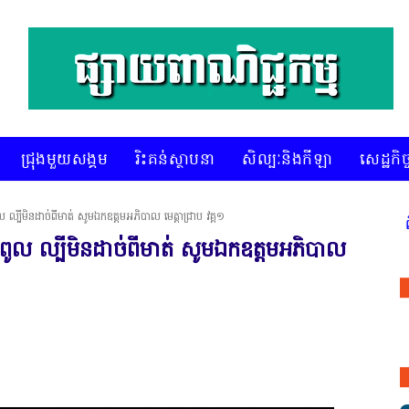
ជ្រុងមួយសង្គម
រិះគន់ស្ថាបនា
សិល្បៈនិងកីឡា
សេដ្ឋកិច្
ល្បីមិនដាច់ពីមាត់ សូមឯកឧត្តមអភិបាល មេត្តាជ្រាប វគ្គ១
* គេហទំព័រ ស៊ីអេចអធីវីអនឡាញ ជាព័ត៌ម
ូល ល្បីមិនដាច់ពីមាត់ សូមឯកឧត្តមអភិបាល