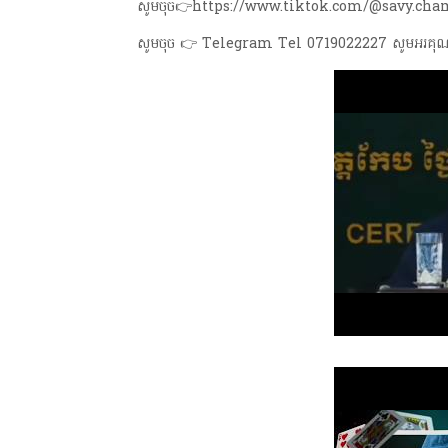
សូមចុច👉https://www.tiktok.com/@savy.chamr
សូមចុច 👉 Telegram Tel 0719022227 សូមអរគុ