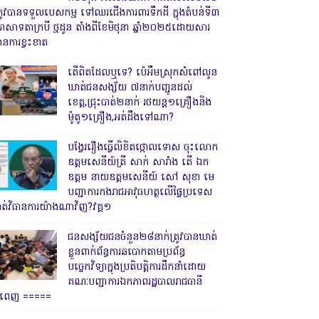
្រូវបានទទួលបេសកម្ម ទៅឈរជើងការពារទឹកដី ក្នុងតំបន់ទី៣
្រាសាទតាក្របី ថ្មដូន តាំងពីខែមិថុនា ឆ្នាំ២០២៥ដោយសារ
ានការខ្វះខាត
តើពិតដែលឬទេ? ប៉េអឹមស្រុកសំពៅលូន
ឃាត់ជនសង្ស័យ ៧នាក់បញ្ជូនដល់
ខេត្ត,ជ្រុះបាត់២នាក់ រថយន្ត១គ្រឿងនិង
ម៉ូតូ១គ្រឿង,អត់ដឹងទៅណា?
បង្វែររឿងធ្វើលិខិតថ្កោលទោស ចុះលោក
ឧត្តមសេនីយ៍ត្រី សាក់ សារាំង តើ ឯក
ឧត្តម នាយឧត្តមសេនីយ៍ សៅ សុខា មេ
បញ្ជាការកងរាជអាវុធហត្ថលើផ្ទៃប្រទេស
ាត់វិធានការយ៉ាងណាវិញ?វគ្គ១
ជនសង្ស័យជនចំនួន២៨នាក់ត្រូវបានឃាត់
ខ្លួនពាក់ព័ន្ធការឆបោកតាមប្រព័ន្ធ
បច្ចេកវិទ្យាក្នុងប្រតិបត្តិការដឹកនាំដោយ
គណៈបញ្ជាការឯកភាពរដ្ឋបាលរាជធានី
្នំពេញ ‎=====