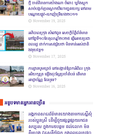
ថ្មី ចាត់វិធានការយ៉ាងណា ចំពោះ ឃ្លាំងស្តុក
សាច់បង្កក់គ្មានស្លាកយីហោខា្នតយក្ស នៅតាម
បណ្តោយផ្លូវ<ឧកញ៉ាទ្រីហេង២០១១
November 19, 2025
អភិបាលក្រុង សំពៅពូន សេចក្តីបំភ្លឺព័ត៌មាន
នៅថ្ងៃទី១០ខែតុលាឆ្នាំ២០២៥ ធ្វើអោយប្រជា
ពលរដ្ឋ ដាក់ការសង្ស័យថា មិនទាន់អស់ជាតិ
ងងុយវគ្គ១
November 17, 2025
ការដ្ឋានបូមខ្សាច់ នៅសង្កាត់ព្រែកអំពិល ក្រុង
អរិយក្សត្រ ឡើងដុះស្លែប្រចាំតំបន់ តើមាន
អាជ្ញាប័ណ្ណ ដែរឬទេ?
November 16, 2025
អត្ថបទមានអ្នកអានច្រើន
អង្គភាពសារេព័ត៌មានយោងតាមការស្នើសុំ
របស់ប្អូនស្រី ដើម្បីជួយផ្សព្វផ្សាយរកជន
សប្បុរស ក្នុងការឧបត្ថម ដល់លោក ម៉ន
គឹមហុង វរសេនីយ៍ឯក កងពលលេខ៧០