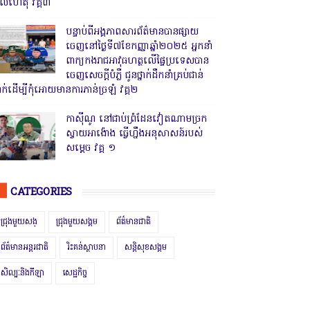
ូលហេតុ វគ្គ៣
បន្ទាប់ពីអង្គភាពសារព័ត៌មានបានផ្សាយ
ចេញនៅថ្ងៃទី៧ខែកញ្ញាឆ្នាំ២០២៥ អ្នកនាំ
ពាក្យកងរាជអាវុធហត្ថលើផ្ទៃប្រទេសបាន
ចេញសេចក្តីបំភ្លឺ ជូនថ្នាក់ដឹកនាំគ្រប់ជាន់
្នាក់ដើម្បីកុំអោយមានការភាន់ច្រឡំ វគ្គ២
កាសុីណូ នៅជាប់ព្រំដែនវៀតណាមច្រក
ស្វាយអាង៉ោង ធ្វើហ្នឹងអនុសាសន៍របស់
សម្ដេច វគ្គ ១
CATEGORIES
ជ្រុងមួយសង្
ជ្រុងមួយសង្គម
ព័ត៌មានជាតិ
ព័ត៌មានអន្តរជាតិ
រិះគន់ស្ថាបនា
សន្តិសុខសង្គម
សិល្បៈនិងកីឡា
សេដ្ឋកិច្ច