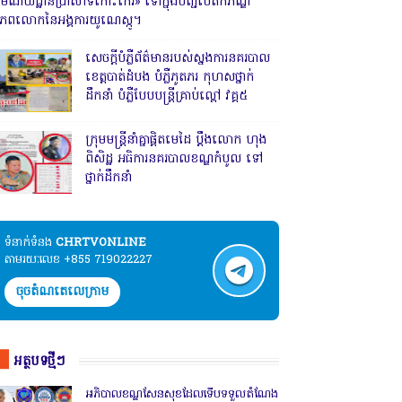
រមណីយដ្ឋានប្រាសាទកោះកេរ» ទៅក្នុងបញ្ជីបេតិកភណ្ឌ
ិភពលោកនៃអង្គការយូណេស្កូ។
សេចក្តីបំភ្លឺព័ត៌មានរបស់ស្នងការនគរបាល
ខេត្តបាត់ដំបង បំភ្លឺភូតភរ កុហសថ្នាក់
ដឹកនាំ បំភ្លឺបែបបន្ត្រីគ្រាប់ល្ពៅ វគ្គ៥
ក្រុមមន្ត្រីនាំគ្នាផ្ដិតមេដៃ ប្ដឹងលោក ហុង
ពិសិដ្ឋ អធិការនគរបាលខណ្ឌកំបូល ទៅ
ថ្នាក់ដឹកនាំ
ទំនាក់ទំនង​​
CHRTVONLINE
តាមរយៈលេខ +855 719022227
ចុចតំណតេលេក្រាម
អត្ថបទថ្មីៗ
អភិបាលខណ្ឌសែនសុខដែលទើបទទួលតំណែង