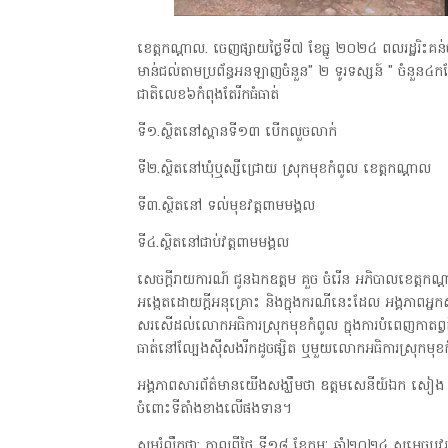
ខេត្តកណ្ដាល. ចេញផ្សាយថ្ងៃទី៧ ខែធ្នូ ២០២៤ ពលរដ្ឋរិះ
មាន់ជល់តាមប្រព័ន្ធអនឡាញចំនួន" ២ ទូរទស្សន៍ " ចំនួន៤កន្
ជាតិលេខ៦កំពុងតែរីកធំធាត់
ទី១.ស្ថិតនៅស្ពានទី១៣ បើកលួចលាក់
ទី២.ស្ថិតនៅឃុំឬស្សីជ្រោយ ស្រុកមុខកំពូល ខេត្តកណ្តាល
ទី៣.ស្ថិតនៅ ទល់មុខវត្តពាមមង្គល
ទី៤.ស្ថិតនៅជាប់វត្តពាមមង្គល
សេចក្តីរាយការណ៍ ជូនឯកឧត្តម គួច ចំរើន អភិបាលខេត្តកណ្ត
អង្កេតដោយក្តីអនុគ្រោះ និងក្នុងករណីនេះដែល អង្គភាពអ
សរសើដល់លោកអធិការស្រុកមុខកំពូល ក្នុងការបំពេញកាតព្វកិច្ច
ធាត់នៅល្បែងស៊ីសងរីកដូចផ្សិត ឬមួយលោកអធិការស្រុកម
អង្គភាពសារព័ត៌មានយើងសង្ឃឹមថា ឧត្តមសេនីយ៍ឯក សៀង សេន
ចំពោះទីតាំងខាងលើផងទាន។
សូមរំលឹកថា: កាលពីថ្ងៃ ទី១៨ ខែកុម្ភៈ ឆ្នាំ២០២៤ សម្តេចប