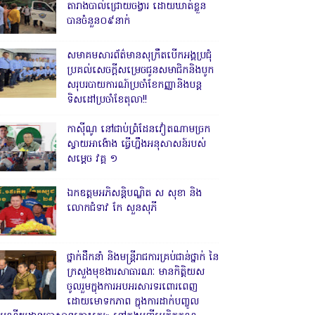
តារាងបាល់ជ្រោយចង្វារ ដោយឃាត់ខ្លួន
បានចំនួន០៩នាក់
សមាគមសារព័ត៌មានសុក្រឹតបើកអង្គប្រជុំ
ប្រគល់សេចក្តីសម្រេចជូនសមាជិកនិងបូក
សរុបរបាយការណ៍ប្រចាំខែកញ្ញានិងបន្ត
ទិសដៅប្រចាំខែតុលា!!
កាសុីណូ នៅជាប់ព្រំដែនវៀតណាមច្រក
ស្វាយអាង៉ោង ធ្វើហ្នឹងអនុសាសន៍របស់
សម្ដេច វគ្គ ១
ឯកឧត្តមអភិសន្តិបណ្ឌិត ស សុខា និង
លោកជំទាវ កែ សួនសុភី
ថ្នាក់ដឹកនាំ និងមន្ត្រីរាជការគ្រប់ជាន់ថ្នាក់ នៃ
ក្រសួងមុខងារសាធារណៈ មានកិត្តិយស
ចូលរួមក្នុងការអបអរសារទរពោរពេញ
ដោយមោទកភាព ក្នុងការដាក់បញ្ចូល