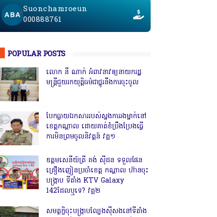
Suonchamroeun
000888761
POPULAR POSTS
លោក នី ណាក់ អំពាវនាវឲ្យនាយករដ្ឋ
មន្ត្រីជួយរកយុត្តិធម៌ជាថ្នូរនឹងការចុះចូល
បែកធ្លាយឯកសាររបស់ស្នងការរងម្នាក់នៅ
ខេត្តកណ្ដាល ដោយគាត់ខំប្រឹងប្រែងធ្វើ
ការមិនព្រមចូលនិវត្តន៍ វគ្គ១
ឧត្តមសេនីយ៍ត្រី គង់ ស៊ីដន ទទួលផែន
គ្រឿងញៀនប្រចាំខេត្ត កណ្តាល ហ៊ានចុះ
បង្ក្រាប ទីតាំង KTV Galaxy
142ដែលឬទេ? វគ្គ២
សមត្ថកិ្ចចុះបង្ក្រាបល្បែងស៊ីសងនៅទីតាំង