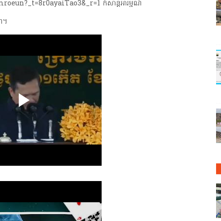
oeun?_t=8r0ayaiTao3&_r=1 កំសាន្តអារម្មណ៍
ណ។