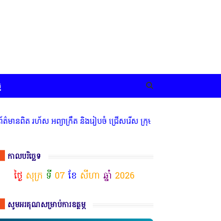
ច
ានពិត រហ័ស អព្យាក្រឹត និងរៀបចំ ជ្រើសរើស ក្រុមការងារ នៅតាមបណ្តាលរាជ
កាលបរិច្ឆេទ
ថ្ងៃ
សុក្រ
ទី
07
ខែ
សីហា
ឆ្នាំ
2026
សូមអរគុណសម្រាប់ការឧត្ថម្ភ