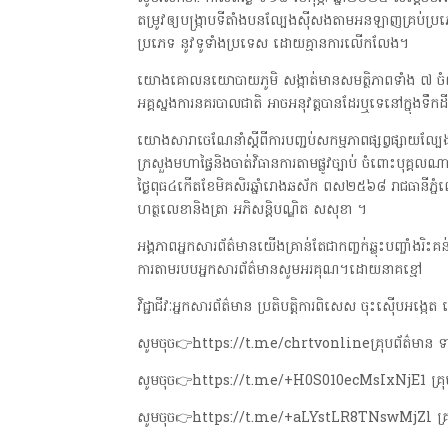
តម្រូវឲ្យបង្រ្កាបទីតាំងបនល្បែងស៊ីសងតាមអនឡាញគ្រប់ប្រ
ប្រភេទ នូវទូទាំងប្រទេស ដោយគ្មានការលើកលែង។
យោងគោលនយោបាយភូមិ សង្កាត់មានសមត្ថិភាពទាំង ៧ ចំណ
អគ្គស្នងការនគរបាលជាតិ អាចអនុវត្តបានដែរឬទេនៅក្នុងទឹកដី
យោងសារាចេណែនាំស្តីពីការបញ្ជប់សកម្មភាពផ្សព្វផ្សាយ
ក្រសួងមហាផ្ទៃនិងចាត់វិធានការតាមផ្លូវច្បាប់ ចំពោះបុគ្
ថ្ងៃពុធ៤កើតខែមិគសិរឆ្នាំរោងឆស័ក ពស២៥៦៨ រាជធានីភ្នំពេញ ថ្
ហត្ថលេខានិងត្រា អភិសន្តិបណ្ឌិត សសុខា ។
អង្គភាពអ្នកសារព័ត៌មានយើងគ្រាន់តែជាកញ្ចក់ឆ្លុះបញ្ចាំងរិះគន់ក
ការតាមរបបអ្នកសារព័ត៌មានសូមអរគុណ។ដោយនាគខ្មៅ
វិជ្ជាជីវៈអ្នកសារព័ត៌មាន ប្រតិបត្តិការពិសេស ចុះស៊ើបអង
សូមចុច👉https://t.me/chrtvonlineគ្រុបព័ត៌មាន ទ
សូមចុច👉https://t.me/+H0S010ecMsIxNjE1 គ្រុបផ្ត
សូមចុច👉https://t.me/+aLYstLR8TNswMjZl គ្រុ