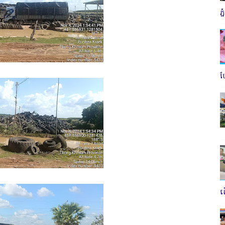
ភ
ប
ត