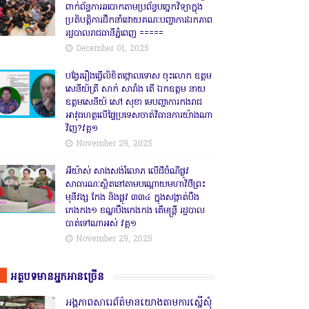
ពាក់ព័ន្ធការឆបោកតាមប្រព័ន្ធបច្ចេកវិទ្យាក្នុង
ប្រតិបត្តិការដឹកនាំដោយគណៈបញ្ជាការឯកភាព
រដ្ឋបាលរាជធានីភ្នំពេញ ‎=====
December 01, 2025
បង្វែររឿងធ្វើលិខិតថ្កោលទោស ចុះលោក ឧត្តម
សេនីយ៍ត្រី សាក់ សារាំង តើ ឯកឧត្តម នាយ
ឧត្តមសេនីយ៍ សៅ សុខា មេបញ្ជាការកងរាជ
អាវុធហត្ថលើផ្ទៃប្រទេសចាត់វិធានការយ៉ាងណា
វិញ?វគ្គ១
November 29, 2025
អីយ៉ាស់ សាងសង់រំលោភ លើដីចំណីផ្លូវ
សាធារណៈស្ថិតនៅតាមបណ្ដោយមហាវិថីព្រះ
មុនីវង្ស កែង និងផ្លូវ ៣៣៤ ក្នុងសង្កាត់បឹង
កេងកង១ ខណ្ឌបឹងកេងកង តើមន្ត្រី រដ្ឋបាល
បាត់ទៅណាអស់ វគ្គ១
November 29, 2025
អត្ថបទមានអ្នកអានច្រើន
អង្គភាពសារេព័ត៌មានយោងតាមការស្នើសុំ