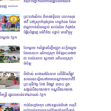
គណៈបញ្ជាការឯកភាពរដ្ឋបាលរាជធានី
្នំពេញ ‎=====
ព្រះចៅអធិការ ដ៏មានឥទ្ធិពល លោកសុត
ដាវី នៅស្រុកកំពុងត្រាច ខេត្តកំពត ដែល
ជាអ្នកកាន់សិលល្អាប់ សាប់រអិល កំពុងតែ
បំផ្លិចបំផ្លាញ ធម៌វិន័យ បន្ទាប់ មានវិដូអូ
ែកធ្លាយ វគ្គ១
បែកធ្លាយ កសិដ្ឋានចិញ្ចឹមជ្រូក ជះក្លិនស្អុយ
ដែលលោក អធិការស្រុក ម៉ាឡៃអះអាងថា
ជា របស់លោក ស្វាយជា អភិបាលស្រុក
ម៉ាឡៃ
អីយ៉ាស់ សាងសង់រំលោភ លើដីចំណីផ្លូវ
សាធារណៈស្ថិតនៅតាមបណ្ដោយមហាវិថី
ព្រះមុនីវង្ស កែង និងផ្លូវ ៣៣៤ ក្នុង
សង្កាត់បឹងកេងកង១ ខណ្ឌបឹងកេងកង
ើមន្ត្រី រដ្ឋបាលបាត់ទៅណាអស់ វគ្គ១
កាន់តែក្តៅគគុក នៅខេត្តបាត់ដំបង ករណី
ចាប់ឃាត់ខ្លួនអ្នកសារព័ត៌មានចំនួនពីរនាក់