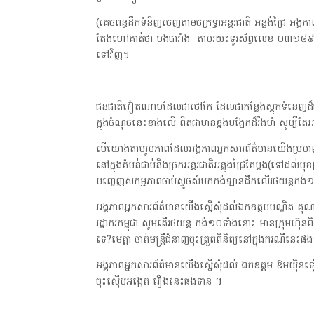
(គេចពន្ធដឹកទំនិញចេញតាមចក្រទ្វាអន្តរជាតិ អន្លង់ជ្រៃ 
តែងហៅគាត់ថា បងបារាំង តាមរយះទូរស័ព្ទលេខ ០៣១៨៩១៧៧៧៧
ទៅវិញ។
ជនជាតិវៀតណាមដែលជាថៅកែ ដែលជាកន្លែងស្តុកទំនេញដ៏ធំ ប
ក្នុងចំណុចនេះខាងលើ ពិតជាមានខ្នងបង្អែកដ៏រឹងមាំ សូម្បីតែអាជ
បើយោងតាមរូបភាពដែលអង្គភាពអ្នកសារព័ត៌មានយើងប្រមាញ់ប
នៅក្នុងតំបន់ជាប់និងច្រកអន្តរជាតិអន្លុងជ្រៃតែម្តង(ទៅដ
បញ្ចេញសកម្មភាពចាប់ស្ទូចសំបកកង់ឡានដឹកលើរថយន្តកង
អង្គភាពអ្នកសារព័ត៌មានយើងស្នើសុំដល់ឯកឧត្តមបណ្ឌិត គុណ ញឹ
រដ្ឋាករកម្ពុជា សូមតើរថយន្ត កង់១០ទាំងនោះ មានក្រុមហ
ទេ?មេត្តា ចាត់មន្ត្រីជំនាញចុះត្រួតពិនិត្យនៅក្នុងករណីនេះ
អង្គភាពអ្នកសារព័ត៌មានយើងស្នើសុំដល់ ឯកឧត្តម ឱមយ៉ិនទៀង ទ
ចុះស៊ើបអង្កេត រឿងនេះផងទាន ។