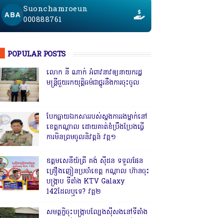
Suonchamroeun
000888761
POPULAR POSTS
លោក នី ណាក់ អំពាវនាវឲ្យនាយករដ្ឋ
មន្ត្រីជួយរកយុត្តិធម៌ជាថ្នូរនឹងការចុះចូល
បែកធ្លាយឯកសាររបស់ស្នងការរងម្នាក់នៅ
ខេត្តកណ្ដាល ដោយគាត់ខំប្រឹងប្រែងធ្វើ
ការមិនព្រមចូលនិវត្តន៍ វគ្គ១
ឧត្តមសេនីយ៍ត្រី គង់ ស៊ីដន ទទួលផែន
គ្រឿងញៀនប្រចាំខេត្ត កណ្តាល ហ៊ានចុះ
បង្ក្រាប ទីតាំង KTV Galaxy
142ដែលឬទេ? វគ្គ២
សមត្ថកិ្ចចុះបង្ក្រាបល្បែងស៊ីសងនៅទីតាំង