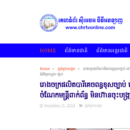
HOME
ព័ត៌មានជាតិ
ព័ត៌មានអន្តរជាតិ
Home
>
ជ្រុងមួយសង្គម
>
រោងចក្រផលិតបារីគេចពន្ធខុសច្បាប់ នៅស្រ
អំពើពុកេលួយ វគ្គ១
រោងចក្រផលិតបារីគេចពន្ធខុសច្បាប់ 
ចំណែកមន្ត្រីពាក់ព័ន្ធ មិនហ៊ានចុះបង្ក្
December 31, 2024
ជ្រុងមួយសង្គម