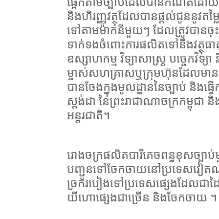
ផ្អែកតាមច្បាប់ដែលបានកំណត់ដោយនា
និងហិរញ្ញវត្ថុដែលបានផ្ដល់ជូននូវត
ទៅតាមម៉ាកនីមួយៗ ដែលត្រូវបានចុ
ទាក់ទងចំពោះការផលិតទៅនឹងវត្ថុធាត
ឧស្សាហកម្ម វិទ្យាសាស្ត្រ បច្ចេកវិទ្
ម្ចាស់សហគ្រាសឬក្រុមហ៊ុនដែលមា
បានចែងក្នុងមូលដ្ឋាននៃច្បាប់ និង
ស្តង់ដា នៃព្រះរាជាណាចក្រកម្ពុជា
អន្តរជាតិ។
រោងចក្រផលិតបារីគេចពន្ធខុសច្បាប់មួយ
បញ្ជូនទៅចែកចាយនៅប្រទេសវៀតណាម 
ច្រករបៀងទៅប្រទេសផ្សេងដែលជាដៃគូ
យីហោផ្សេងជាច្រើន និងចែកចាយ ។