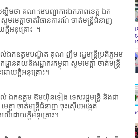
លសង្ឃឹមថា គណៈមេបញ្ជាការឯកភាពខេត្ត ឯក
ូមមេត្តាចាត់វិធានការណ៍ ចាត់មន្ត្រីជំនាញ
ក្តីអនុគ្រោះ
។
ត
ប
ម
់ឯកឧត្តមបណ្ឌិត គុណ ញឹម រដ្ឋមន្ត្រីប្រតិភូអម
្ឋានគយនិងរដ្ឋាករកម្ពុជា សូមមេត្តា ចាត់មន្ត្រី
ះដោយក្តីអនុគ្រោះ។
ល់ ឯកឧត្តម ឱមយ៉ិនទៀង ទេសរដ្ឋមន្ដ្រី និងជា
េត្តា ចាត់មន្ត្រីជំនាញ ចុះស៊ើបអង្កេត
ច
ងលើដោយក្តីអនុគ្រោះ។