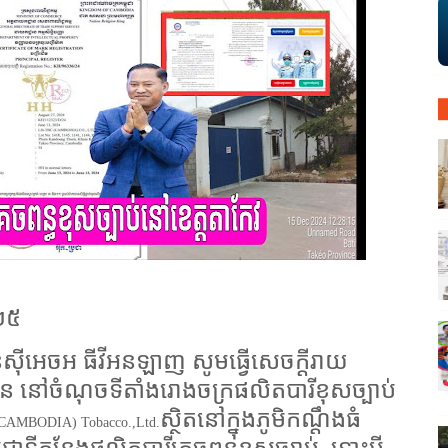
០២៥
នស៊ីអេចអ ធីវីអនឡាញ សូមធ្វើសេចក្តីរាយ
មាន នៅចំណុចទីតាំងរោងចក្រផលិតបារីខុសច្បាប់
ស្ថិតនៅក្នុងភូមិកណ្តឹងធំ
AMBODIA) Tobacco.,Ltd.