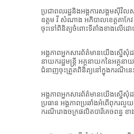
ប្រជាពលរដ្ឋនិងអង្គការសង្គមស៊ីវិ
ឧត្តម វី សំណាង អភិបាលខេត្តតាកែវ ស
ចុះទៅពិនិត្យចំពោះទីតាំងខាងលើដោយ
អង្គភាពអ្នកសារព័ត៌មានយើងស្នើសុំដល
នាយករដ្ឋមន្ត្រី អគ្គនាយកនៃអគ្គនាយកដ
ជំនាញចុះត្រួតពិនិត្យនៅក្នុងករណីនេ
អង្គភាពអ្នកសារព័ត៌មានយើងស្នើសុំដ
ប្រធាន អង្គភាពប្រឆាំងអំពើពុករលួយ ម
ករណីរោងចក្រផលិតបារីគេចពន្ធ ខា