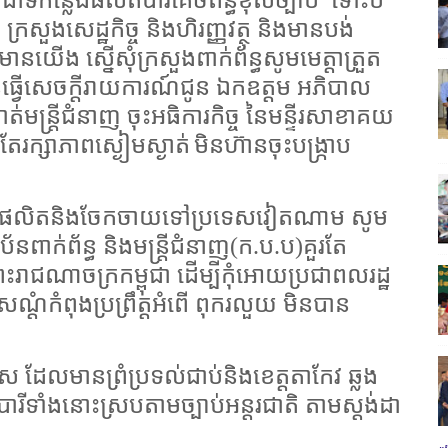
លជាទីកន្លែងផលិតបារីគេចពន្ធខុសច្បាប់
ទោះបី
ក្រសួងសេដ្ឋកិច្ច និងហិរញ្ញវត្ថុ និងមានបង់
៌មានយើង ស្នើសុំក្រសួងពាក់ព័ន្ធសូមមេត្តាត្រួត
្វើសេចក្តីរាយការណ៍ជូន ឯកឧត្តម អភិបាល
ចាត់មន្ត្រីជំនាញ ចុះអធិការកិច្ច នៃមន្ទីរសាខាគយ
ែរក្សាភាពស្ងៀមស្ងាត់
មិនហ៊ានចុះបង្ក្រាប
ាប់ ផលិតនិងចែកចាយទៅប្រទេសវៀតណាម សូម
័នពាក់ព័ន្ធ និងមន្ត្រីជំនាញ(ក.ប.ប)គួរតែ
្រះរាជណាចក្រកម្ពុជា ដើម្បីកុំអោយប្រជាពលរដ្ឋ
សណ្តំកំពុងប្រព្រឹត្តអំពើ ពុករលួយ មិនបាន
ដែលមានព្រំប្រទល់ជាប់និងខេត្តតាកែវ ឆ្លង
ទាំងនោះស្របតាមច្បាប់អន្តរជាតិ តាមស្តង់ដា