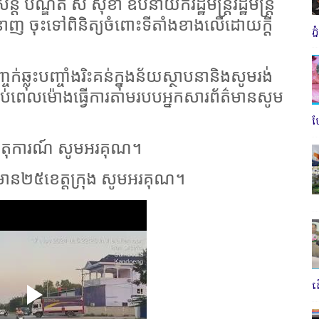
តិ បណ្ឌិត ស សុខា ឧបនាយករដ្ឋមន្ត្រីរដ្ឋមន្ត្រី
ីជំនាញ ចុះទៅពិនិត្យចំពោះទីតាំងខាងលើដោយក្តី
ភ
ក់ឆ្លុះបញ្ចាំងរិះគន់ក្នុងន័យស្ថាបនានិងសូមរង់
ន្ធគ្រប់ពេលម៉ោងធ្វើការតាមរបបអ្នកសារព័ត៌មានសូម
ប
់ហេតុការណ៍ សូមអរគុណ។
ត៌មាន២៥ខេត្តក្រុង សូមអរគុណ។
ត