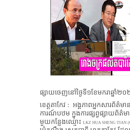
ផ្សាយចេញនៅថ្ងៃទី១ខែមករាឆ្នាំ២
ខេត្តតាកែវ :
អង្គភាពអ្នកសារព័ត៌មា
ការណ៍បឋម ក្នុងការផ្សព្វផ្សាយព័ត៌
មួយកន្លែងឈ្មោះ
LKZ HUA SHENG TIAN (C