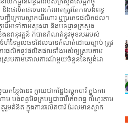
យកដ្ឋានពន្ធដាររបស់ក្រសួងសេដ្ឋកិច្ច
ម្លៃ និងផលិតផលបានកំណត់ត្រូវតែការបង់ពន្ធ
ះបញ្ជីក្រោមស្លាកយីហោរ ឬប្រភេទផលិតផល។
ុដើមទៅតាមស្តង់ដា និងបទដ្ឋានក្រសួង
យា និងនវានុវត្តន៍ ក៏បានកំណត់នូវមុខរបររបស់
នទំហំនៃមូលធនដែលបានកំណត់ដោយច្បាប់ ត្រូវ
ធ្វើការផលិតនូវផលិតផលទាំងអស់ឲ្យស្របតាម
 និងស្របតាមគោលការណ៍មួយចំនួននៃស្តង់ដា
កន្លែងនេះ ក្លាយជាកន្លែងស្តុកបារី ក្នុងការ
បង់ពន្ធមិនគ្រប់ឬជាបារីគេចពន្ធ លំហូរតាម
រួមគំនិត ក្នុងការផលិតបារី ដែលមានស្លាក