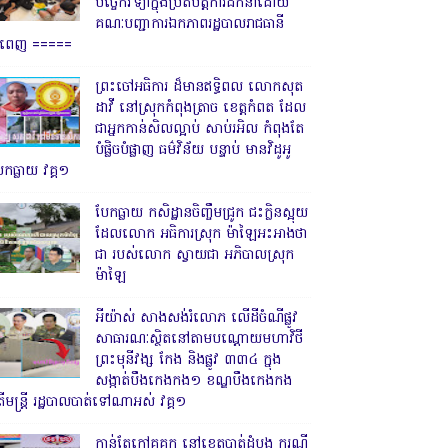
បច្ចេកវិទ្យាក្នុងប្រតិបត្តិការដឹកនាំដោយ
គណៈបញ្ជាការឯកភាពរដ្ឋបាលរាជធានី
្នំពេញ ‎=====
ព្រះចៅអធិការ ដ៏មានឥទ្ធិពល លោកសុត
ដាវី នៅស្រុកកំពុងត្រាច ខេត្តកំពត ដែល
ជាអ្នកកាន់សិលល្អាប់ សាប់រអិល កំពុងតែ
បំផ្លិចបំផ្លាញ ធម៌វិន័យ បន្ទាប់ មានវិដូអូ
ែកធ្លាយ វគ្គ១
បែកធ្លាយ កសិដ្ឋានចិញ្ចឹមជ្រូក ជះក្លិនស្អុយ
ដែលលោក អធិការស្រុក ម៉ាឡៃអះអាងថា
ជា របស់លោក ស្វាយជា អភិបាលស្រុក
ម៉ាឡៃ
អីយ៉ាស់ សាងសង់រំលោភ លើដីចំណីផ្លូវ
សាធារណៈស្ថិតនៅតាមបណ្ដោយមហាវិថី
ព្រះមុនីវង្ស កែង និងផ្លូវ ៣៣៤ ក្នុង
សង្កាត់បឹងកេងកង១ ខណ្ឌបឹងកេងកង
ើមន្ត្រី រដ្ឋបាលបាត់ទៅណាអស់ វគ្គ១
កាន់តែក្តៅគគុក នៅខេត្តបាត់ដំបង ករណី