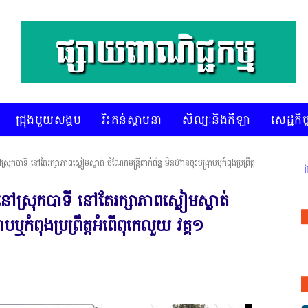
ជ្រុងមួយសង្គម
រិះគន់ស្ថាបនា
សិល្បៈនិងកីឡា
សេដ្ឋកិច្
ុកបាទី នៅតែរក្សាភាពស្ងៀមស្ងាត់ ចំណែកមន្ត្រីពាក់ព័ន្ធ មិនហ៊ានចុះបង្ក្រាបឬកំពុងប្រព្រឹត្ត
* គេហទំព័រ ស៊ីអេចអធីវីអនឡាញ ជាព័ត៌មានពិត 
នៅស្រុកបាទី នៅតែរក្សាភាពស្ងៀមស្ងាត់
រាបឬកំពុងប្រព្រឹត្តអំពើពុកេលួយ វគ្គ១