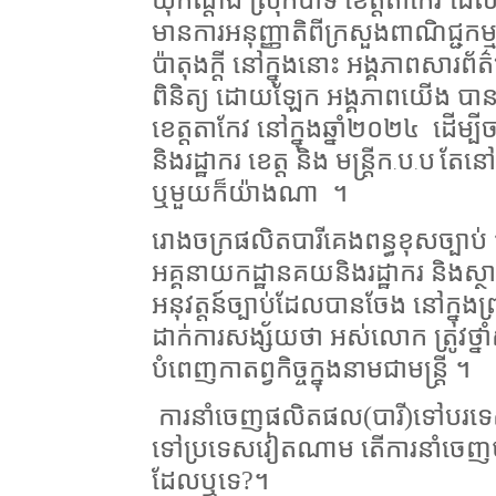
ឃុំកណ្តឹង ស្រុកបាទី ខេត្តតាកែវ ដែ
មានការអនុញ្ញាតិពីក្រសួងពាណិជ្ជកម្ម 
ប៉ាតុងក្តី នៅក្នុងនោះ អង្គភាពសារព័ត
ពិនិត្យ ដោយឡែក អង្គភាពយើង បានធ
ខេត្តតាកែវ នៅក្នុងឆ្នាំ២០២៤
ដើម្បី
និងរដ្ឋាករ ខេត្ត និង មន្ត្រីក
ប
ប
តែនៅត
.
.
ឬមួយក៏យ៉ាងណា
។
រោងចក្រផលិតបារីគេងពន្ធខុសច្ប
អគ្គនាយកដ្ឋានគយនិងរដ្ឋាករ និងស្ថាប
អនុវត្តន៍ច្បាប់ដែលបានចែង នៅក្នុងព
ដាក់ការសង្ស័យថា អស់លោក ត្រូវថ្នាំ
បំពេញកាតព្វកិច្ចក្នុងនាមជាមន្ត្រី ។
ការនាំចេញផលិតផល(បារី)ទៅបរទេស 
ទៅប្រទេសវៀតណាម តើការនាំចេញបារី
ដែលឬទេ?។