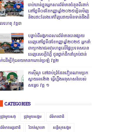
ចាប់ឃាត់ខ្លួនអ្នកសារព័ត៌មានចំនួនពីរនាក់
នៅថ្ងៃទី០៨ខែកញ្ញាឆ្នាំ២០២៥ម្សិលមិញ
និងដោះលែងទៅវិញដោយមិនទាន់ដឹងពី
ូលហេតុ វគ្គ៣
បន្ទាប់ពីអង្គភាពសារព័ត៌មានបានផ្សាយ
ចេញនៅថ្ងៃទី៧ខែកញ្ញាឆ្នាំ២០២៥ អ្នកនាំ
ពាក្យកងរាជអាវុធហត្ថលើផ្ទៃប្រទេសបាន
ចេញសេចក្តីបំភ្លឺ ជូនថ្នាក់ដឹកនាំគ្រប់ជាន់
្នាក់ដើម្បីកុំអោយមានការភាន់ច្រឡំ វគ្គ២
កាសុីណូ នៅជាប់ព្រំដែនវៀតណាមច្រក
ស្វាយអាង៉ោង ធ្វើហ្នឹងអនុសាសន៍របស់
សម្ដេច វគ្គ ១
CATEGORIES
ជ្រុងមួយសង្
ជ្រុងមួយសង្គម
ព័ត៌មានជាតិ
ព័ត៌មានអន្តរជាតិ
រិះគន់ស្ថាបនា
សន្តិសុខសង្គម