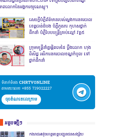
រមណីយដ្ឋានប្រាសាទកោះកេរ» ទៅក្នុងបញ្ជីបេតិកភណ្ឌ
ិភពលោកនៃអង្គការយូណេស្កូ។
សេចក្តីបំភ្លឺព័ត៌មានរបស់ស្នងការនគរបាល
ខេត្តបាត់ដំបង បំភ្លឺភូតភរ កុហសថ្នាក់
ដឹកនាំ បំភ្លឺបែបបន្ត្រីគ្រាប់ល្ពៅ វគ្គ៥
ក្រុមមន្ត្រីនាំគ្នាផ្ដិតមេដៃ ប្ដឹងលោក ហុង
ពិសិដ្ឋ អធិការនគរបាលខណ្ឌកំបូល ទៅ
ថ្នាក់ដឹកនាំ
ទំនាក់ទំនង​​
CHRTVONLINE
តាមរយៈលេខ +855 719022227
ចុចតំណតេលេក្រាម
អត្ថបទថ្មីៗ
កងរាជឣាវុធហត្ថខេត្តបញ្ជូនជនសង្ស័យ