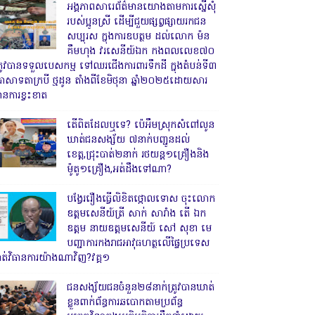
អង្គភាពសារេព័ត៌មានយោងតាមការស្នើសុំ
របស់ប្អូនស្រី ដើម្បីជួយផ្សព្វផ្សាយរកជន
សប្បុរស ក្នុងការឧបត្ថម ដល់លោក ម៉ន
គឹមហុង វរសេនីយ៍ឯក កងពលលេខ៧០
្រូវបានទទួលបេសកម្ម ទៅឈរជើងការពារទឹកដី ក្នុងតំបន់ទី៣
្រាសាទតាក្របី ថ្មដូន តាំងពីខែមិថុនា ឆ្នាំ២០២៥ដោយសារ
ានការខ្វះខាត
តើពិតដែលឬទេ? ប៉េអឹមស្រុកសំពៅលូន
ឃាត់ជនសង្ស័យ ៧នាក់បញ្ជូនដល់
ខេត្ត,ជ្រុះបាត់២នាក់ រថយន្ត១គ្រឿងនិង
ម៉ូតូ១គ្រឿង,អត់ដឹងទៅណា?
បង្វែររឿងធ្វើលិខិតថ្កោលទោស ចុះលោក
ឧត្តមសេនីយ៍ត្រី សាក់ សារាំង តើ ឯក
ឧត្តម នាយឧត្តមសេនីយ៍ សៅ សុខា មេ
បញ្ជាការកងរាជអាវុធហត្ថលើផ្ទៃប្រទេស
ាត់វិធានការយ៉ាងណាវិញ?វគ្គ១
ជនសង្ស័យជនចំនួន២៨នាក់ត្រូវបានឃាត់
ខ្លួនពាក់ព័ន្ធការឆបោកតាមប្រព័ន្ធ