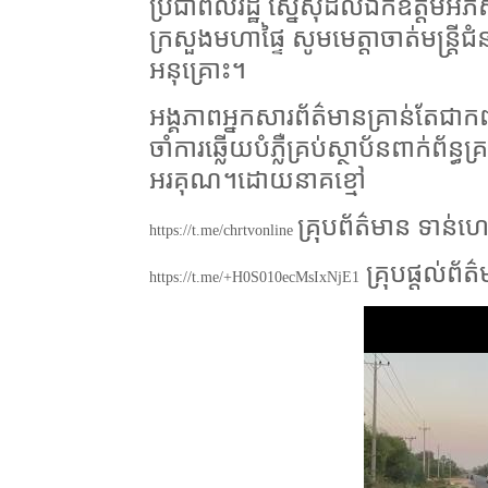
ប្រជាពលរដ្ឋ ស្នើសុំដល់ឯកឧត្តមអភិសន្
ក្រសួងមហាផ្ទៃ សូមមេត្តាចាត់មន្ត្រ
អនុគ្រោះ។
អង្គភាពអ្នកសារព័ត៌មានគ្រាន់តែជាកញ្ច
ចាំការឆ្លើយបំភ្លឺគ្រប់ស្ថាប័នពាក់ព័
អរគុណ។ដោយនាគខ្មៅ
គ្រុបព័ត៌មាន ទាន
https://t.me/chrtvonline
គ្រុបផ្តល់ព័
https://t.me/+H0S010ecMsIxNjE1