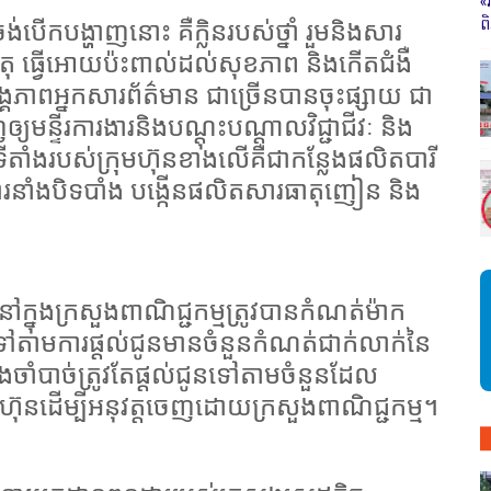
«
ព
បើកបង្ហាញនោះ គឺក្លិនរបស់ថ្នាំ រួមនិងសារ
 ធ្វើអោយប៉ះពាល់ដល់សុខភាព និងកើតជំងឺ
គភាពអ្នកសារព័ត៌មាន ជាច្រើនបានចុះផ្សាយ ជា
ឲ្យមន្ទីរការងារនិងបណ្ដុះបណ្ដាលវិជ្ជាជីវៈ និង
ីតាំងរបស់ក្រុមហ៊ុនខាងលើគឺជាកន្លែងផលិតបារី
តែជារនាំងបិទបាំង បង្កើនផលិតសារធាតុញៀន និង
ុងក្រសួងពាណិជ្ជកម្មត្រូវបានកំណត់ម៉ាក
ៅតាមការផ្ដល់ជូនមានចំនួនកំណត់ជាក់លាក់នៃ
 និងចាំបាច់ត្រូវតែផ្ដល់ជូនទៅតាមចំនួនដែល
មហ៊ុនដើម្បីអនុវត្តចេញដោយក្រសួងពាណិជ្ជកម្ម។