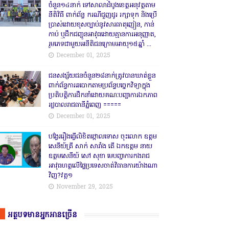
ចំនួន១៤នាក់ ទៅសាលាដំបូងខេត្តឣនុវត្តតាម
នីតិវិធី ពាក់ព័ន្ធ ករណីជួញដូរ រក្សាទុក និងប្រើ
ប្រាស់ដោយខុសច្បាប់នូវសារធាតុញៀន, កាន់
កាប់ ឬដឹកជញ្ជូនអាវុធដោយគ្មានការអនុញ្ញាត,
រួមភេទជាមួយអនីតិជនក្រោមអាយុ១៥ឆ្នាំ ...
December 01, 2025
ជនសង្ស័យជនចំនួន២៨នាក់ត្រូវបានឃាត់ខ្លួន
ពាក់ព័ន្ធការឆបោកតាមប្រព័ន្ធបច្ចេកវិទ្យាក្នុង
ប្រតិបត្តិការដឹកនាំដោយគណៈបញ្ជាការឯកភាព
រដ្ឋបាលរាជធានីភ្នំពេញ ‎=====
December 01, 2025
បង្វែររឿងធ្វើលិខិតថ្កោលទោស ចុះលោក ឧត្តម
សេនីយ៍ត្រី សាក់ សារាំង តើ ឯកឧត្តម នាយ
ឧត្តមសេនីយ៍ សៅ សុខា មេបញ្ជាការកងរាជ
អាវុធហត្ថលើផ្ទៃប្រទេសចាត់វិធានការយ៉ាងណា
វិញ?វគ្គ១
November 29, 2025
អត្ថបទមានអ្នកអានច្រើន