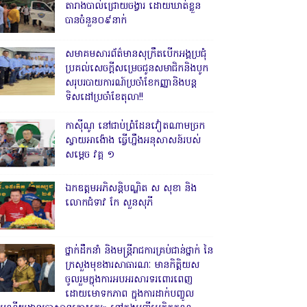
តារាងបាល់ជ្រោយចង្វារ ដោយឃាត់ខ្លួន
បានចំនួន០៩នាក់
សមាគមសារព័ត៌មានសុក្រឹតបើកអង្គប្រជុំ
ប្រគល់សេចក្តីសម្រេចជូនសមាជិកនិងបូក
សរុបរបាយការណ៍ប្រចាំខែកញ្ញានិងបន្ត
ទិសដៅប្រចាំខែតុលា!!
កាសុីណូ នៅជាប់ព្រំដែនវៀតណាមច្រក
ស្វាយអាង៉ោង ធ្វើហ្នឹងអនុសាសន៍របស់
សម្ដេច វគ្គ ១
ឯកឧត្តមអភិសន្តិបណ្ឌិត ស សុខា និង
លោកជំទាវ កែ សួនសុភី
ថ្នាក់ដឹកនាំ និងមន្ត្រីរាជការគ្រប់ជាន់ថ្នាក់ នៃ
ក្រសួងមុខងារសាធារណៈ មានកិត្តិយស
ចូលរួមក្នុងការអបអរសារទរពោរពេញ
ដោយមោទកភាព ក្នុងការដាក់បញ្ចូល