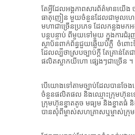
តែអ្វីដែលអង្គភាពសារព័ត៌មានយើង ចង់
ធាតុញៀន មួយចំនួនដែលជាមូលហេតុ
មហាជាច្រើនប្រភេទ ដែលកន្លងមកអង្
បន្តបន្ទាប់ ពីមួយទៅមួយ ក្នុងការជំរុញ
ស្ថាប័នពាក់ព័ន្ធជួយឆ្លើយបំភ្លឺ
ចំពោះទ
ដែលល្បីថាស្របច្បាប់ក្តី តែគ្រាន់
ផលិតស្លាកយីហោ ផ្សេងៗជាច្រើន ។
បើយោងទៅតាមច្បាប់ដែលបានចែងនៅក្ន
ចំនួនផលិតផល និងឈ្មោះក្រុមហ៊ុនទ
ក្រុមហ៊ុនខ្នាតតូច មធ្យម និងខ្នាតធំ
បានសុំពីម្ចាស់សហគ្រាសឬម្ចាស់ក្រុ