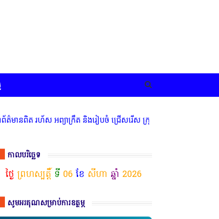
ច
រហ័ស អព្យាក្រឹត និងរៀបចំ ជ្រើសរើស ក្រុមការងារ នៅតាមបណ្តាលរាជធានី ខ
កាលបរិច្ឆេទ
ថ្ងៃ
ព្រហស្បត្តិ៍
ទី
06
ខែ
សីហា
ឆ្នាំ
2026
សូមអរគុណសម្រាប់ការឧត្ថម្ភ