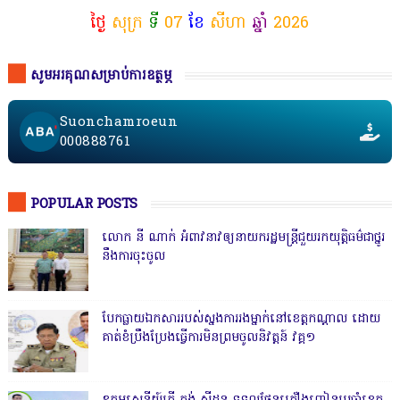
ថ្ងៃ
សុក្រ
ទី
07
ខែ
សីហា
ឆ្នាំ
2026
សូមអរគុណសម្រាប់ការឧត្ថម្ភ
Suonchamroeun
000888761
POPULAR POSTS
លោក នី ណាក់ អំពាវនាវឲ្យនាយករដ្ឋមន្ត្រីជួយរកយុត្តិធម៌ជាថ្នូរ
នឹងការចុះចូល
បែកធ្លាយឯកសាររបស់ស្នងការរងម្នាក់នៅខេត្តកណ្ដាល ដោយ
គាត់ខំប្រឹងប្រែងធ្វើការមិនព្រមចូលនិវត្តន៍ វគ្គ១