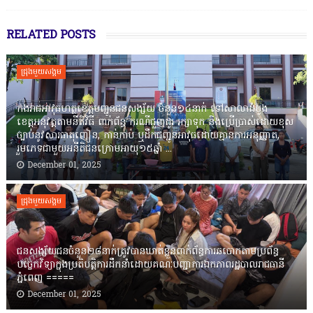
RELATED POSTS
ជ្រុងមួយសង្គម
កងរាជឣាវុធហត្ថខេត្តបញ្ជូនជនសង្ស័យ ចំនួន១៤នាក់ ទៅសាលាដំបូង
ខេត្តឣនុវត្តតាមនីតិវិធី ពាក់ព័ន្ធ ករណីជួញដូរ រក្សាទុក និងប្រើប្រាស់ដោយខុស
ច្បាប់នូវសារធាតុញៀន, កាន់កាប់ ឬដឹកជញ្ជូនអាវុធដោយគ្មានការអនុញ្ញាត,
រួមភេទជាមួយអនីតិជនក្រោមអាយុ១៥ឆ្នាំ ...
December 01, 2025
ជ្រុងមួយសង្គម
ជនសង្ស័យជនចំនួន២៨នាក់ត្រូវបានឃាត់ខ្លួនពាក់ព័ន្ធការឆបោកតាមប្រព័ន្ធ
បច្ចេកវិទ្យាក្នុងប្រតិបត្តិការដឹកនាំដោយគណៈបញ្ជាការឯកភាពរដ្ឋបាលរាជធានី
ភ្នំពេញ ‎=====
December 01, 2025