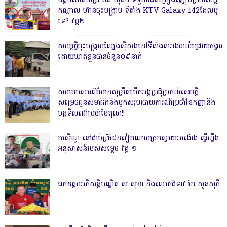
ឧត្តមសេនីយ៍ត្រី គង់ ស៊ីដន ទទួលផែនគ្រឿងញៀនប្រចាំខេត្ត
កណ្តាល ហ៊ានចុះបង្ក្រាប ទីតាំង KTV Galaxy 142ដែលឬ
ទេ? វគ្គ២
សមត្ថកិ្ចចុះបង្ក្រាបល្បែងស៊ីសងនៅទីតាំងតារាងបាល់ជ្រោយចង្វារ
ដោយឃាត់ខ្លួនបានចំនួន០៩នាក់
សមាគមសារព័ត៌មានសុក្រឹតបើកអង្គប្រជុំប្រគល់សេចក្តី
សម្រេចជូនសមាជិកនិងបូកសរុបរបាយការណ៍ប្រចាំខែកញ្ញានិង
បន្តទិសដៅប្រចាំខែតុលា!!
កាសុីណូ នៅជាប់ព្រំដែនវៀតណាមច្រកស្វាយអាង៉ោង ធ្វើហ្នឹង
អនុសាសន៍របស់សម្ដេច វគ្គ ១
ឯកឧត្តមអភិសន្តិបណ្ឌិត ស សុខា និងលោកជំទាវ កែ សួនសុភី