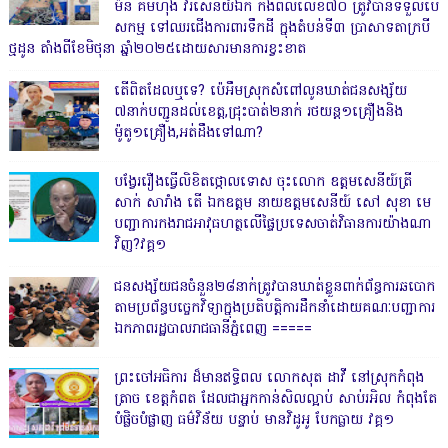
ម៉ន គឹមហុង វរសេនីយ៍ឯក កងពលលេខ៧០ ត្រូវបានទទួលបេ
សកម្ម ទៅឈរជើងការពារទឹកដី ក្នុងតំបន់ទី៣ ប្រាសាទតាក្របី
ថ្មដូន តាំងពីខែមិថុនា ឆ្នាំ២០២៥ដោយសារមានការខ្វះខាត
តើពិតដែលឬទេ? ប៉េអឹមស្រុកសំពៅលូនឃាត់ជនសង្ស័យ
៧នាក់បញ្ជូនដល់ខេត្ត,ជ្រុះបាត់២នាក់ រថយន្ត១គ្រឿងនិង
ម៉ូតូ១គ្រឿង,អត់ដឹងទៅណា?
បង្វែររឿងធ្វើលិខិតថ្កោលទោស ចុះលោក ឧត្តមសេនីយ៍ត្រី
សាក់ សារាំង តើ ឯកឧត្តម នាយឧត្តមសេនីយ៍ សៅ សុខា មេ
បញ្ជាការកងរាជអាវុធហត្ថលើផ្ទៃប្រទេសចាត់វិធានការយ៉ាងណា
វិញ?វគ្គ១
ជនសង្ស័យជនចំនួន២៨នាក់ត្រូវបានឃាត់ខ្លួនពាក់ព័ន្ធការឆបោក
តាមប្រព័ន្ធបច្ចេកវិទ្យាក្នុងប្រតិបត្តិការដឹកនាំដោយគណៈបញ្ជាការ
ឯកភាពរដ្ឋបាលរាជធានីភ្នំពេញ ‎=====
ព្រះចៅអធិការ ដ៏មានឥទ្ធិពល លោកសុត ដាវី នៅស្រុកកំពុង
ត្រាច ខេត្តកំពត ដែលជាអ្នកកាន់សិលល្អាប់ សាប់រអិល កំពុងតែ
បំផ្លិចបំផ្លាញ ធម៌វិន័យ បន្ទាប់ មានវិដូអូ បែកធ្លាយ វគ្គ១