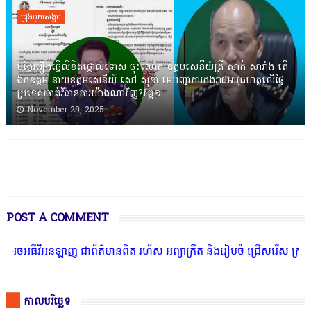
ជ្រុងមួយសង្គម
បង្វែររឿងធ្វើលិខិតថ្កោលទោស ចុះលោក ឧត្តមសេនីយ៍ត្រី សាក់ សារាំង តើ
ឯកឧត្តម នាយឧត្តមសេនីយ៍ សៅ សុខា មេបញ្ជាការកងរាជអាវុធហត្ថលើផ្ទៃ
ប្រទេសចាត់វិធានការយ៉ាងណាវិញ?វគ្គ១
November 29, 2025
POST A COMMENT
ីអនឡាញ ជាព័ត៌មានពិត រហ័ស អព្យាក្រឹត និងរៀបចំ ជ្រើសរើស ក្រុមការងារ 
កាលបរិច្ឆេទ