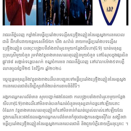
រាជធានីភ្នំពេញ កម្លាំងនៃមន្ទីរប្រឆាំងបទល្មើសគ្រឿងញៀននៃអគ្គស្នងការនគរបាល
ជាតិ ដឹកនាំដោយឧត្តមសេនីយ៍ឯក ឃឹង សារ៉ាត់ នាយកមន្ទីរប្រឆាំងបទល្មើស
គ្រឿងញៀន បានចុះបង្ក្រាបទីតាំងខារ៉ាអូខេមួយកន្លែងយីហោ(G.9) ឃាត់មនុស្ស
ប្រុសស្រីមួយចំនួន រួមទាំងវត្ថុតាងមានសារធាតុញៀនមួយចំនួន នៅចំណុចក្នុងផ្សារចិន
ផ្លូវ៧៨ សង្កាត់ទន្លេបាសាក់ ខណ្ឌចំការមន រាជធានីភ្នំពេញ នៅវេលាម៉ោង៥ទាបភ្លឺ
ឈានចូលថ្ងៃទី២៥ ខែវិច្ឆិកា ឆ្នាំ២០២៤
បច្ចុប្បន្នមនុស្សនិងវត្ថុតាងខាងលើបានបញ្ជូនទៅមន្ទីរប្រឆាំងគ្រឿងញៀននៃអគ្គស្នង
ការនគរបាលជាតិដើម្បីសួរនាំនិងចាត់ការតាមនិតិវិធី។
អង្គភាពអ្នកសារព័ត៌មាន សូមបញ្ជាក់ផងដែលថា ការបង្ក្រាបតាំងខារ៉ាអូខេមួយកន្លែង
យីហោ(G.9)ខាងលើនៅមិនទាន់បានកំណត់ចំនួនមនុស្សពាក់ពន្ធនៅឡើយនោះ
ចំណែក វត្ថុតាងមានសារធាតុញៀនក៏នៅមិនទាន់កំណត់ច្បាស់លាស់នៅឡើយដែរ
ក្នុងករណីនេះផងដែលអង្គភាពអ្នកសារព័ត៌មានក៏ដូចជាអង្គការសង្គមស៊ីវិល សង្ឃឹនថា
មន្ទីរប្រឆាំងគ្រឿងញៀននៃអគ្គស្នងការនគរបាលជាតិ និងជួយបំភ្លឺដោយក្តីអនុគ្រោះ ។