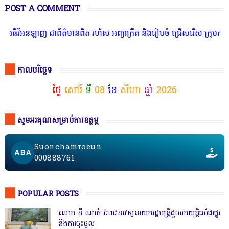
POST A COMMENT
ឡាញ ជាព័ត៌មានពិត រហ័ស អព្យាក្រឹត និងរៀបចំ ជ្រើសរើស ក្រុមការងារ នៅត
កាលបរិច្ឆេទ
ថ្ងៃ
សៅរ៍
ទី
08
ខែ
សីហា
ឆ្នាំ
2026
សូមអរគុណសម្រាប់ការឧត្ថម្ភ
Suonchamroeun
000888761
POPULAR POSTS
លោក នី ណាក់ អំពាវនាវឲ្យនាយករដ្ឋមន្ត្រីជួយរកយុត្តិធម៌ជាថ្នូរ
នឹងការចុះចូល