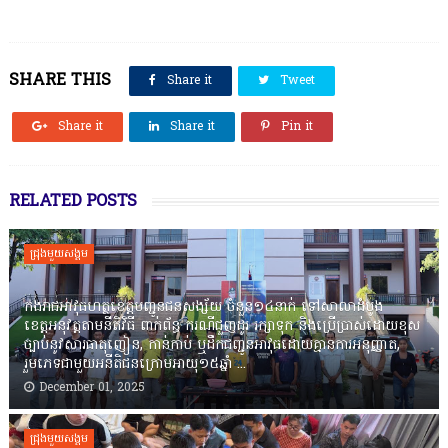
SHARE THIS
Share it
Tweet
Share it
Share it
Pin it
RELATED POSTS
ជ្រុងមួយសង្គម
កងរាជឣាវុធហត្ថខេត្តបញ្ជូនជនសង្ស័យ ចំនួន១៤នាក់ ទៅសាលាដំបូង
ខេត្តឣនុវត្តតាមនីតិវិធី ពាក់ព័ន្ធ ករណីជួញដូរ រក្សាទុក និងប្រើប្រាស់ដោយខុស
ច្បាប់នូវសារធាតុញៀន, កាន់កាប់ ឬដឹកជញ្ជូនអាវុធដោយគ្មានការអនុញ្ញាត,
រួមភេទជាមួយអនីតិជនក្រោមអាយុ១៥ឆ្នាំ ...
December 01, 2025
ជ្រុងមួយសង្គម