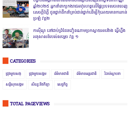
បន្ទាប់ពីអង្គភាពសារព័ត៌មានបានផ្សាយចេញនៅថ្ងៃទី៧ខែកញ្ញា
ឆ្នាំ២០២៥ អ្នកនាំពាក្យកងរាជអាវុធហត្ថលើផ្ទៃប្រទេសបានចេញ
សេចក្តីបំភ្លឺ ជូនថ្នាក់ដឹកនាំគ្រប់ជាន់ថ្នាក់ដើម្បីកុំអោយមានការភាន់
ច្រឡំ វគ្គ២
កាសុីណូ នៅជាប់ព្រំដែនវៀតណាមច្រកស្វាយអាង៉ោង ធ្វើហ្នឹង
អនុសាសន៍របស់សម្ដេច វគ្គ ១
CATEGORIES
ជ្រុងមួយសង្
ជ្រុងមួយសង្គម
ព័ត៌មានជាតិ
ព័ត៌មានអន្តរជាតិ
រិះគន់ស្ថាបនា
សន្តិសុខសង្គម
សិល្បៈនិងកីឡា
សេដ្ឋកិច្ច
TOTAL PAGEVIEWS