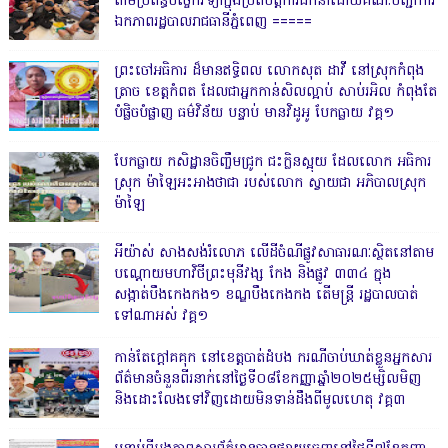
តាមប្រព័ន្ធបច្ចេកវិទ្យាក្នុងប្រតិបត្តិការដឹកនាំដោយគណៈបញ្ជាការ
ឯកភាពរដ្ឋបាលរាជធានីភ្នំពេញ ‎=====
ព្រះចៅអធិការ ដ៏មានឥទ្ធិពល លោកសុត ដាវី នៅស្រុកកំពុង
ត្រាច ខេត្តកំពត ដែលជាអ្នកកាន់សិលល្អាប់ សាប់រអិល កំពុងតែ
បំផ្លិចបំផ្លាញ ធម៌វិន័យ បន្ទាប់ មានវិដូអូ បែកធ្លាយ វគ្គ១
បែកធ្លាយ កសិដ្ឋានចិញ្ចឹមជ្រូក ជះក្លិនស្អុយ ដែលលោក អធិការ
ស្រុក ម៉ាឡៃអះអាងថាជា របស់លោក ស្វាយជា អភិបាលស្រុក
ម៉ាឡៃ
អីយ៉ាស់ សាងសង់រំលោភ លើដីចំណីផ្លូវសាធារណៈស្ថិតនៅតាម
បណ្ដោយមហាវិថីព្រះមុនីវង្ស កែង និងផ្លូវ ៣៣៤ ក្នុង
សង្កាត់បឹងកេងកង១ ខណ្ឌបឹងកេងកង តើមន្ត្រី រដ្ឋបាលបាត់
ទៅណាអស់ វគ្គ១
កាន់តែក្តៅគគុក នៅខេត្តបាត់ដំបង ករណីចាប់ឃាត់ខ្លួនអ្នកសារ
ព័ត៌មានចំនួនពីរនាក់នៅថ្ងៃទី០៨ខែកញ្ញាឆ្នាំ២០២៥ម្សិលមិញ
និងដោះលែងទៅវិញដោយមិនទាន់ដឹងពីមូលហេតុ វគ្គ៣