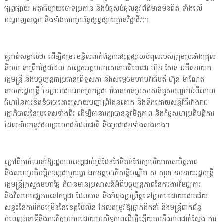
ផ្សព្វផ្សាយ អត្ថាធិប្បាយចោទប្រកាន់ និងបំផុសបំផុលនូវព័ត៌មានមិនពិត ទាំងលើ
បណ្ដាញសង្គម និងទាំងតាមប្រព័ន្ធផ្សព្វផ្សាយគ្មានវិជ្ជាជីវៈ។
គួរកត់សម្គាល់ថា ដើម្បីជម្រះមន្ទិលពាក់ព័ន្ធការផ្សព្វផ្សាយបំពុលរបស់ក្រុមប្រឆាំងជ្រុល
និយម នាព្រឹកថ្ងៃដដែល សម្ដេចអគ្គមហាសេនាបតីតេជោ ហ៊ុន សែន អតីតនាយក
រដ្ឋមន្រ្តី និងបច្ចុប្បន្នជាប្រធានព្រឹទ្ធសភា និងសម្ដេចមហាបវរធិបតី ហ៊ុន ម៉ាណែត
នាយករដ្ឋមន្រ្តី នៃព្រះរាជាណាចក្រកម្ពុជា ក៏បានមានប្រសាសន៍គូសបញ្ជាក់អំពីគោល
ជំហរនៃការខិតខំចរចាដោះស្រាយបញ្ហាព្រំដែនគោក និងទឹកដោយសន្តិវិធីរវាងរាជ
រដ្ឋាភិបាលនៃប្រទេសទាំងពីរ ដើម្បីធានារក្សាបាននូវមិត្តភាព និងកិច្ចសហប្រតិបត្តិការ
ដែលនាំមកនូវផលប្រយោជន៍ដល់ជាតិ និងប្រជាជនទាំងសងខាង។
ក្រៅពីការណែនាំឱ្យរដ្ឋបាលខេត្តជាប់ព្រំដែនថៃខិតខំថែរក្សាបរិយាកាសមិត្តភាព
និងសហប្រតិបត្តិការល្អជាមួយគ្នា ឯកឧត្តមអភិសន្តិបណ្ឌិត ស សុខា ឧបនាយរដ្ឋមន្រ្តី
រដ្ឋមន្រ្តីក្រសួងមហាផ្ទៃ ក៏បានមានប្រសាសន៍អំពីបច្ចុប្បន្នភាពនៃការងារវិមជ្ឈការ
និងវិសហមជ្ឈការនៅកម្ពុជា ដែលបាន និងកំពុងប្រព្រឹត្តទៅប្រកបដោយជោគជ័យ
សន្ទុះនៃការរីកចម្រើននៃខេត្តប៉ៃលិន ដែលតម្រូវឱ្យថ្នាក់ដឹកនាំ និងមន្រ្តីពាក់ព័ន្ធ
បំពេញតួនាទីនិងភារកិច្ចប្រកបដោយប្រសិទ្ធភាពដើម្បីឆ្លើយតបនឹងភាពជាក់ស្ដែង ការ