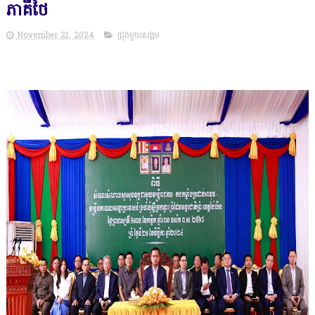
ភាគីថៃ
November 21, 2024
ជ្រុងមួយសង្គម