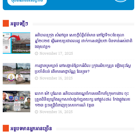
ចុចតំណតេលេក្រាម
អត្ថបទថ្មីៗ
អភិបាលក្រុង សំពៅពូន សេចក្តីបំភ្លឺព័ត៌មាន នៅថ្ងៃទី១០ខែតុលា
ឆ្នាំ២០២៥ ធ្វើអោយប្រជាពលរដ្ឋ ដាក់ការសង្ស័យថា មិនទាន់អស់ជាតិ
ងងុយវគ្គ១
November 17, 2025
ការដ្ឋានបូមខ្សាច់ នៅសង្កាត់ព្រែកអំពិល ក្រុងអរិយក្សត្រ ឡើងដុះស្លែ
ប្រចាំតំបន់ តើមានអាជ្ញាប័ណ្ណ ដែរឬទេ?
November 16, 2025
លោក ម៉ៅ បូណែត អភិបាលរងខណ្ឌចំការមនដឹកនាំក្រុមការងារ ចុះ
ត្រួតពិនិត្យឃ្លាំងស្តុកសាច់បង្កក់ខា្នតយក្ស នៅផ្លូវ៤៧៤ កែងផ្លូវលេខ
១២៣ ខ្វះមន្ត្រីជំនាញចុះសហការណ៍ វគ្គ៣
November 16, 2025
អត្ថបទមានអ្នកអានច្រើន