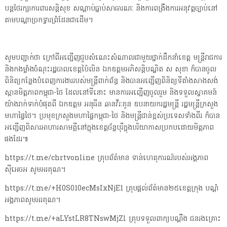
បន្តថែរក្សាការពារសន្តិសុខ សណ្ដាប់ធ្នាប់សាធារណៈ និងការពង្រឹងការអនុវត្តច្បាប់នៅ
តាមបណ្ដាច្រកទ្វារព្រំដែនជាដើម។
សូមបញ្ជាក់ថា ក្រៅពីអញ្ជើញជួបសំណេះសំណាលជាមួយថ្នាក់ដឹកនាំខេត្ត មន្រ្តីរាជការ
និងកងម្លាំងចំណុះរដ្ឋបាលខេត្តប៉ៃលិន ឯកឧត្តមអភិសន្តិបណ្ឌិត ស សុខា ក៏បានចូល
ពិនិត្យកន្លែងបំពេញការងាររបស់មន្រ្តីពាក់ព័ន្ធ និងបានអញ្ជើញពិនិត្យទីតាំងសាងសង់
ស្ពានមិត្តភាពកម្ពុជា-ថៃ ដែលនៅទីនោះ មានការអញ្ជើញចូលរួម និងទទួលស្វាគមន៍
យ៉ាងរាក់ទាក់បំផុតពី ឯកឧត្តម អនុធីន ឆានវីរៈគូន ឧបនាយករដ្ឋមន្រ្តី រដ្ឋមន្រ្តីក្រសួង
មហាផ្ទៃថៃ។ ប្រមុខក្រសួងមហាផ្ទៃកម្ពុជា-ថៃ និងមន្រ្តីជាន់ខ្ពស់ប្រទេសទាំងពីរ ក៏បាន
អញ្ជើញពិសារអាហារសាមគ្គីនៅក្នុងខេត្តច័ន្ទបុរីក្នុងបរិយាកាសប្រកបដោយមិត្តភាព
ផងដែរ៕
https://t.me/chrtvonline គ្រុបព័ត៌មាន ទាន់ហេតុការណ៍របស់អង្គភាព
ស៊ីអេចអ សូមអរគុណ។
https://t.me/+H0S010ecMsIxNjE1 គ្រុបផ្តល់ព័ត៌មាន២៥ខេត្តក្រុង បណ្តំ
អង្គភាពសូមអរគុណ។
https://t.me/+aLYstLR8TNswMjZl គ្រុបទទួលពាក្យបណ្តឹង ជនរងគ្រោះ