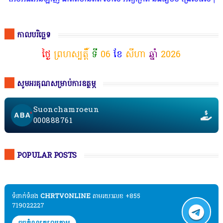
កាលបរិច្ឆេទ
ថ្ងៃ
ព្រហស្បត្តិ៍
ទី
06
ខែ
សីហា
ឆ្នាំ
2026
សូមអរគុណសម្រាប់ការឧត្ថម្ភ
Suonchamroeun
000888761
POPULAR POSTS
ទំនាក់ទំនង​​
CHRTVONLINE
តាមរយៈលេខ +855
719022227