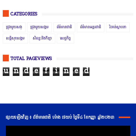
CATEGORIES
ជ្រុងមួយសង្
ជ្រុងមួយសង្គម
ព័ត៌មានជាតិ
ព័ត៌មានអន្តរជាតិ
រិះគន់ស្ថាបនា
សន្តិសុខសង្គម
សិល្បៈនិងកីឡា
សេដ្ឋកិច្ច
TOTAL PAGEVIEWS
u
n
d
e
f
i
n
e
d
ផ្សាយឡើងវិញ ៖ ព័ត៌មានជាតិ ម៉ោង ៧យប់ ថ្ងៃទី៤ ខែកញ្ញា ឆ្នាំ២០២៣