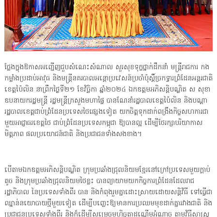
ថ្លែងក្នុងឱកាសអញ្ជើញជួបសំណេះសំណាល សួរសុខទុក្ខថ្នាក់ដឹកនាំ មន្ត្រីរាជការ កង
កម្លាំងប្រដាប់អាវុធ និងមន្ត្រីនគរបាលអន្តោប្រវេសន៍ប្រចាំប៉ុស្តិ៍ច្រកទ្វារព្រំដែនអន្តរជាតិ
ខេត្តប៉ៃលិន នាព្រឹកថ្ងៃទី២១ ខែវិច្ឆិកា ឆ្នាំ២០២៤ ឯកឧត្តមអភិសន្តិបណ្ឌិត ស សុខា
ឧបនាយករដ្ឋមន្រ្តី រដ្ឋមន្រ្តីក្រសួងមហាផ្ទៃ បានណែនាំរដ្ឋបាលខេត្តប៉ៃលិន និងបណ្ដា
រដ្ឋបាលខេត្តជាប់ព្រំដែនប្រទេសថៃផ្សេងទៀត យកចិត្តទុកដាក់ពង្រឹងកិច្ចសហការជា
មួយអាជ្ញាធរខេត្តថៃ ជាប់ព្រំដែនប្រទេសកម្ពុជា ឱ្យបានល្អ ដើម្បីថែរក្សាបរិយាកាស
មិត្តភាព ផលប្រយោជន៍ជាតិ និងប្រជាជនទាំងសងខាង។
បើតាមឯកឧត្តមអភិសន្តិបណ្ឌិត ក្រុមប្រឆាំងជ្រុលនិយមខ្មែរនៅក្រៅប្រទេសមួយក្ដាប់
តូច និងក្រុមប្រឆាំងជ្រុលនិយមថៃខ្លះ បានព្យាយាមយកកិច្ចការព្រំដែនដែលរាជ
រដ្ឋាភិបាល នៃប្រទេសទាំងពីរ បាន និងកំពុងរួមគ្នាដោះស្រាយដោយសន្តិវិធី ទៅធ្វើជា
ឈ្នាន់នយោបាយថ្មីមួយទៀត ដើម្បីបញ្ឆេះឱ្យមានការប្រឈមមុខដាក់គ្នារវាងជាតិ និង
ប្រជាជនប្រទេសទាំងពីរ និងក៏ដើម្បីសម្រេចមហិច្ឆតាដណ្ដើមអំណាច តាមវិធីសាស្រ្ត