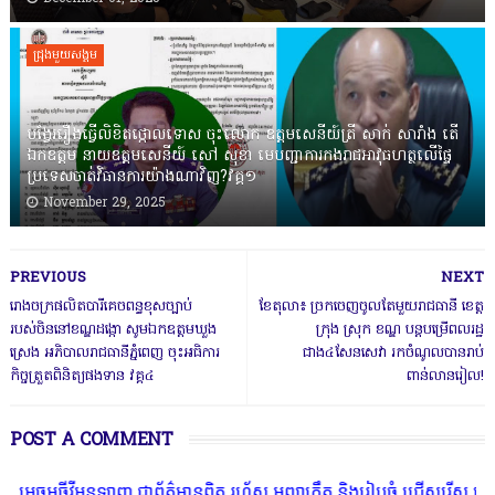
ជ្រុងមួយសង្គម
បង្វែររឿងធ្វើលិខិតថ្កោលទោស ចុះលោក ឧត្តមសេនីយ៍ត្រី សាក់ សារាំង តើ
ឯកឧត្តម នាយឧត្តមសេនីយ៍ សៅ សុខា មេបញ្ជាការកងរាជអាវុធហត្ថលើផ្ទៃ
ប្រទេសចាត់វិធានការយ៉ាងណាវិញ?វគ្គ១
November 29, 2025
PREVIOUS
NEXT
រោងចក្រផលិតបារីគេចពន្ធខុសច្បាប់
ខែតុលា៖ ច្រកចេញចូលតែមួយរាជធានី ខេត្ត
របស់ចិននៅខណ្ឌដង្កោ សូមឯកឧត្តមឃួង
ក្រុង ស្រុក ខណ្ឌ បន្តបម្រើពលរដ្ឋ
ស្រេង អភិបាលរាជធានីភ្នំពេញ ចុះអធិការ
ជាង៤សែនសេវា រកចំណូលបានរាប់
កិច្ចត្រួតពិនិត្យផងទាន វគ្គ៤
ពាន់លានរៀល!
POST A COMMENT
វីអនឡាញ ជាព័ត៌មានពិត រហ័ស អព្យាក្រឹត និងរៀបចំ ជ្រើសរើស ក្រុមការងារ