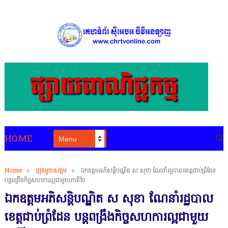
HOME
Home
>
ជ្រុងមួយសង្គម
>
ឯកឧត្តមអភិសន្តិបណ្ឌិត ស សុខា ណែនាំរដ្ឋបាលខេត្តជាប់ព្រំដែន
បន្តពង្រឹងកិច្ចសហការល្អជាមួយភាគីថៃ
ឯកឧត្តមអភិសន្តិបណ្ឌិត ស សុខា ណែនាំរដ្ឋបាល
ខេត្តជាប់ព្រំដែន បន្តពង្រឹងកិច្ចសហការល្អជាមួយ