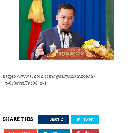
https://www.tiktok.com/@savy.chamroeun?
_t=8r0ayaiTao3&_r=1
SHARE THIS
Share it
Tweet