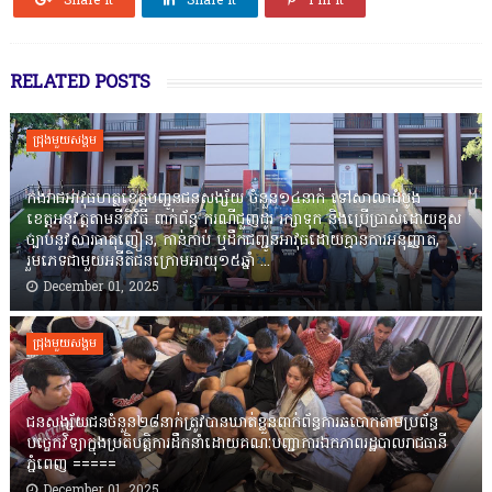
Share it
Share it
Pin it
RELATED POSTS
ជ្រុងមួយសង្គម
កងរាជឣាវុធហត្ថខេត្តបញ្ជូនជនសង្ស័យ ចំនួន១៤នាក់ ទៅសាលាដំបូង
ខេត្តឣនុវត្តតាមនីតិវិធី ពាក់ព័ន្ធ ករណីជួញដូរ រក្សាទុក និងប្រើប្រាស់ដោយខុស
ច្បាប់នូវសារធាតុញៀន, កាន់កាប់ ឬដឹកជញ្ជូនអាវុធដោយគ្មានការអនុញ្ញាត,
រួមភេទជាមួយអនីតិជនក្រោមអាយុ១៥ឆ្នាំ ...
December 01, 2025
ជ្រុងមួយសង្គម
ជនសង្ស័យជនចំនួន២៨នាក់ត្រូវបានឃាត់ខ្លួនពាក់ព័ន្ធការឆបោកតាមប្រព័ន្ធ
បច្ចេកវិទ្យាក្នុងប្រតិបត្តិការដឹកនាំដោយគណៈបញ្ជាការឯកភាពរដ្ឋបាលរាជធានី
ភ្នំពេញ ‎=====
December 01, 2025