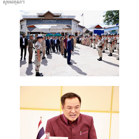
សូមអរគុណ។