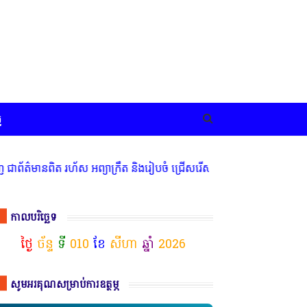
ច
ត រហ័ស អព្យាក្រឹត និងរៀបចំ ជ្រើសរើស ក្រុមការងារ នៅតាមបណ្តាលរាជធានី
កាលបរិច្ឆេទ
ថ្ងៃ
ច័ន្ទ
ទី
010
ខែ
សីហា
ឆ្នាំ
2026
សូមអរគុណសម្រាប់ការឧត្ថម្ភ