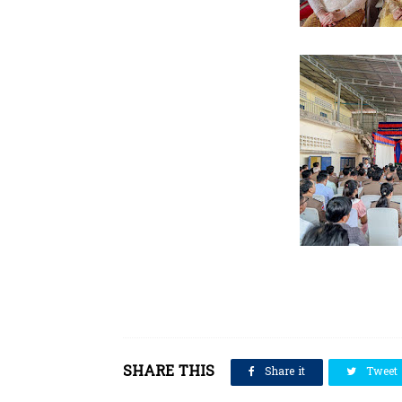
SHARE THIS
Share it
Tweet