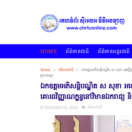
HOME
ព័ត៌មានជាតិ
ព័ត៌មានអន្តរជាតិ
Home
>
ព័ត៌មានជាតិ
>
ឯកឧត្តមអភិសន្តិបណ្ឌិត ស សុខា អញ្ជើញដ
ព្រះបរមរូប
ឯកឧត្តមអភិសន្តិបណ្ឌិត ស សុខា អញ្ជ
គោរពវិញ្ញាណក្ខន្ធនៅវិមានឯករាជ្យ 
November 08, 2024
ព័ត៌មានជាតិ