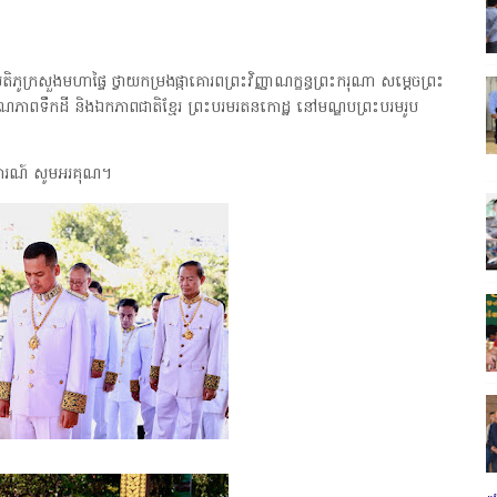
តិភូក្រសួងមហាផ្ទៃ ថ្វាយកម្រងផ្កាគោរពព្រះវិញ្ញាណក្ខន្ធព្រះករុណា សម្តេចព្រះ
បូរណភាពទឹកដី និងឯកភាពជាតិខ្មែរ ព្រះបរមរតនកោដ្ឋ នៅមណ្ឌបព្រះបរមរូប
ការណ៍ សូមអរគុណ។