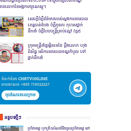
រមណីយដ្ឋានប្រាសាទកោះកេរ» ទៅក្នុងបញ្ជីបេតិកភណ្ឌ
ិភពលោកនៃអង្គការយូណេស្កូ។
សេចក្តីបំភ្លឺព័ត៌មានរបស់ស្នងការនគរបាល
ខេត្តបាត់ដំបង បំភ្លឺភូតភរ កុហសថ្នាក់
ដឹកនាំ បំភ្លឺបែបបន្ត្រីគ្រាប់ល្ពៅ វគ្គ៥
ក្រុមមន្ត្រីនាំគ្នាផ្ដិតមេដៃ ប្ដឹងលោក ហុង
ពិសិដ្ឋ អធិការនគរបាលខណ្ឌកំបូល ទៅ
ថ្នាក់ដឹកនាំ
ទំនាក់ទំនង​​
CHRTVONLINE
តាមរយៈលេខ +855 719022227
ចុចតំណតេលេក្រាម
អត្ថបទថ្មីៗ
ច្រាំងទន្លេ បុកគ្រិះសំណង់រឹងចូលច្រាំងទន្លេ នៅ