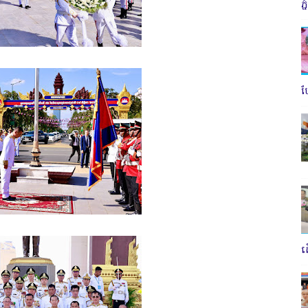
ភ
ប
ត