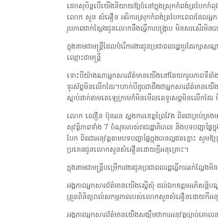
ដេកសុបិន្តបើយើងនិយាយឱ្យចំនៅក្នុងស្រុកកំពង់ត្របែក
លោក សួន សំអឿន អធិការស្រុកកំពង់ត្របែកពេលដែលអ្នកសា
រូបភាពជាក់ស្តែងជូនលោកនឹងធ្វើការបង្ក្រាប មិនសរសើរមិន
ក្នុងនាមជាមន្ត្រីដែលបំរើការងារជូនប្រជាពលរដ្ឋគួរតែរក្ស
ឈ្មោះជាមន្ត្រី
ទោះបីយ៉ាងណាអ្នកសារព័ត៌មានយើងនៅតែយករូបភាពទីតាំង
ទូរស័ព្ទមិនលើកដែរ។ហាក់បីដូចជាដឹងថាអ្នកសារព័ត៌មាន
ស្តាប់ដាក់តាមតេឡេក្រាមក៏មិនមើលតេទូរសព្ទមិនលើកដែរ
លោក ឈឿន ប៊ុនឆន ស្នងការខេត្តព្រៃវែង ពិតជាគ្រប់គ្រង
សុវត្ថិភាពទាំង 7 ចំណុចរបស់រាជរដ្ឋាភិបាល និងបទបញ្ជាផ្
បែក ពិតជាអនុវត្តតាមបទបញ្ជាផ្ទៃក្នុងបានល្អឥតខ្ចោះ សូមឱ្យ
ប្រគេនជូនលោកសួនសំអឿនដោយក្តីអនុគ្រោះ។
ក្នុងនាមជាមន្ត្រីបម្រើការងារជូនប្រជាពលរដ្ឋធ្វើការឆក់ល្វ
អង្គភាពអ្នកសារព័ត៌មានយើងស្នើសុំ ដល់ឯកឧត្តមអភិសន្តិបណ្ឌិតសស
ត្រួតពិនិត្យរាល់សកម្មភាពរបស់លោកសួនសំអឿនដោយកីអន
អង្គភាពអ្នកសារព័ត៌មានយើងសង្ឃឹមថាការអនុវត្តច្បាប់គោលនយោ