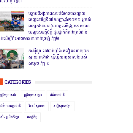
ូលហេតុ វគ្គ៣
បន្ទាប់ពីអង្គភាពសារព័ត៌មានបានផ្សាយ
ចេញនៅថ្ងៃទី៧ខែកញ្ញាឆ្នាំ២០២៥ អ្នកនាំ
ពាក្យកងរាជអាវុធហត្ថលើផ្ទៃប្រទេសបាន
ចេញសេចក្តីបំភ្លឺ ជូនថ្នាក់ដឹកនាំគ្រប់ជាន់
្នាក់ដើម្បីកុំអោយមានការភាន់ច្រឡំ វគ្គ២
កាសុីណូ នៅជាប់ព្រំដែនវៀតណាមច្រក
ស្វាយអាង៉ោង ធ្វើហ្នឹងអនុសាសន៍របស់
សម្ដេច វគ្គ ១
CATEGORIES
ជ្រុងមួយសង្
ជ្រុងមួយសង្គម
ព័ត៌មានជាតិ
ព័ត៌មានអន្តរជាតិ
រិះគន់ស្ថាបនា
សន្តិសុខសង្គម
សិល្បៈនិងកីឡា
សេដ្ឋកិច្ច