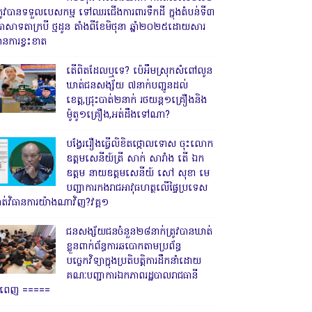
្រូវបានទទួលបេសកម្ម ទៅឈរជើងការពារទឹកដី ក្នុងតំបន់ទី៣
្រាសាទតាក្របី ថ្មដូន តាំងពីខែមិថុនា ឆ្នាំ២០២៥ដោយសារ
ានការខ្វះខាត
តើពិតដែលឬទេ? ប៉េអឹមស្រុកសំពៅលូន
ឃាត់ជនសង្ស័យ ៧នាក់បញ្ជូនដល់
ខេត្ត,ជ្រុះបាត់២នាក់ រថយន្ត១គ្រឿងនិង
ម៉ូតូ១គ្រឿង,អត់ដឹងទៅណា?
បង្វែររឿងធ្វើលិខិតថ្កោលទោស ចុះលោក
ឧត្តមសេនីយ៍ត្រី សាក់ សារាំង តើ ឯក
ឧត្តម នាយឧត្តមសេនីយ៍ សៅ សុខា មេ
បញ្ជាការកងរាជអាវុធហត្ថលើផ្ទៃប្រទេស
ាត់វិធានការយ៉ាងណាវិញ?វគ្គ១
ជនសង្ស័យជនចំនួន២៨នាក់ត្រូវបានឃាត់
ខ្លួនពាក់ព័ន្ធការឆបោកតាមប្រព័ន្ធ
បច្ចេកវិទ្យាក្នុងប្រតិបត្តិការដឹកនាំដោយ
គណៈបញ្ជាការឯកភាពរដ្ឋបាលរាជធានី
្នំពេញ ‎=====