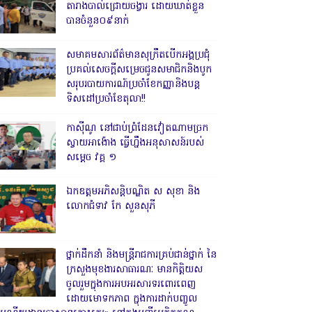
តារាងបាល់ជ្រោយចង្វារ ដោយឃាត់ខ្លួន
បានចំនួន០៩នាក់
សមាគមសារព័ត៌មានសុក្រឹតបើកអង្គប្រជុំ
ប្រគល់សេចក្តីសម្រេចជូនសមាជិកនិងបូក
សរុបរបាយការណ៍ប្រចាំខែកញ្ញានិងបន្ត
ទិសដៅប្រចាំខែតុលា!!
កាសុីណូ នៅជាប់ព្រំដែនវៀតណាមច្រក
ស្វាយអាង៉ោង ធ្វើហ្នឹងអនុសាសន៍របស់
សម្ដេច វគ្គ ១
ឯកឧត្តមអភិសន្តិបណ្ឌិត ស សុខា និង
លោកជំទាវ កែ សួនសុភី
ថ្នាក់ដឹកនាំ និងមន្ត្រីរាជការគ្រប់ជាន់ថ្នាក់ នៃ
ក្រសួងមុខងារសាធារណៈ មានកិត្តិយស
ចូលរួមក្នុងការអបអរសារទរពោរពេញ
ដោយមោទកភាព ក្នុងការដាក់បញ្ចូល