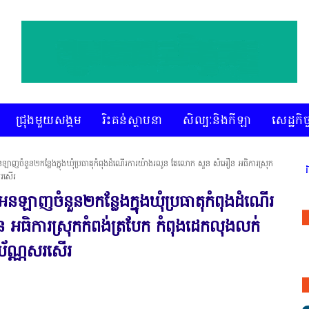
ជ្រុងមួយសង្គម
រិះគន់ស្ថាបនា
សិល្បៈនិងកីឡា
សេដ្ឋកិច្
ឡាញចំនួន២កន្លែងក្នុងឃុំប្រធាតុកំពុងដំណើរការយ៉ាងរលូន តែលោក សួន សំអឿន អធិការស្រុក
* គេហទំព័រ ស៊ីអេចអធីវីអនឡាញ ជាព័ត៌មានពិត 
សរសើរ
ឡាញចំនួន២កន្លែងក្នុងឃុំប្រធាតុកំពុងដំណើរ
ធិការស្រុកកំពង់ត្របែក កំពុងដេកលុងលក់
ញប័ណ្ណសរសើរ