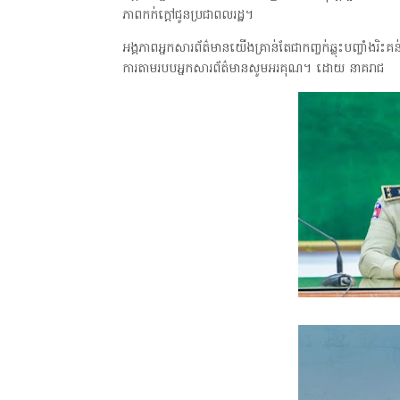
ភាពកក់ក្តៅជូនប្រជាពលរដ្ឋ។
អង្គភាពអ្នកសារព័ត៌មានយើងគ្រាន់តែជាកញ្ចក់ឆ្លុះបញ្ចាំងរិះគន់ក
ការតាមរបបអ្នកសារព័ត៌មានសូមអរគុណ។ ដោយ នាគរាជ