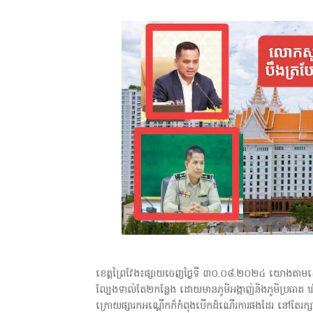
ខេត្តព្រៃវែង៖ផ្សាយចេញថ្ងៃទី ៣០.០៨.២០២៤ យោងតាមសេចក
ល្បែងទាល់តែ២កន្លែង ដោយមានភូមិអង្កាញ់និងភូមិប្រធាត 
ក្រោយផ្សារកអណ្ដើកក៏កំពុងបើកដំណើរការផងដែរ នៅតែរក្ស