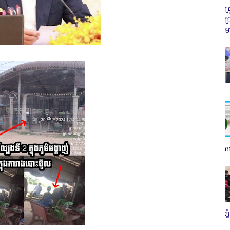
ត
ប
ម
ច
ភ