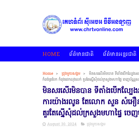
HOME
ព័ត៌មានជាតិ
ព័ត៌មានអន្តរជាតិ
Home
>
ជ្រុងមួយសង្គម
>
មិនសរសើរមិនបាន ទីតាំងបើកល្បែងអន
កំពង់ត្របែក កំពុងដេកលុងលក់ គួរតែស្នើសុំដល់ក្រសួងមហាផ្ទៃ ចេញប័ណ្ណ
មិនសរសើរមិនបាន ទីតាំងបើកល្បែងអន
ការយ៉ាងរលូន តែលោក សួន សំអឿន អ
គួរតែស្នើសុំដល់ក្រសួងមហាផ្ទៃ ចេ
August 30, 2024
ជ្រុងមួយសង្គម