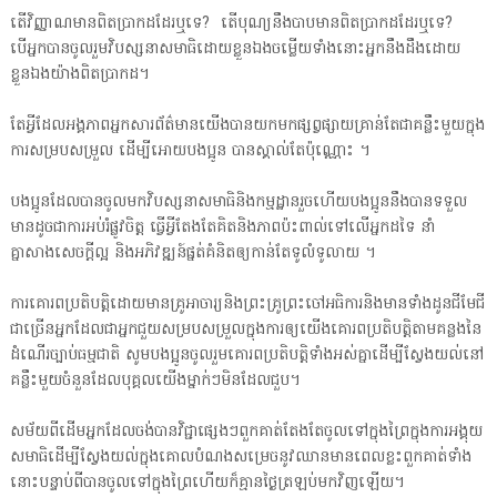
តើវិញ្ញាណមានពិតប្រាកដដែរឬទេ? តើបុណ្យនឹងបាបមានពិតប្រាកដដែរឬទេ?
បើអ្នកបានចូលរួមវិបស្សនាសមាធិដោយខ្លួនឯងចម្លើយទាំងនោះអ្នកនឹងដឹងដោយ
ខ្លួនឯងយ៉ាងពិតប្រាកដ។
តែអ្វីដែលអង្គភាពអ្នកសារព័ត៌មានយើងបានយកមកផ្សព្វផ្សាយគ្រាន់តែជាគន្លឹះមួយក្នុង
ការសម្របសម្រួល ដើម្បីអោយបងប្អូន បានស្គាល់តែប៉ុណ្ណោះ ។
បងប្អូនដែលបានចូលមកវិបស្សនាសមាធិនិងកម្មដ្ឋានរួចហើយបងប្អូននឹងបានទទួល
មានដូចជាការអប់រំផ្លូវចិត្ត ធ្វើអ្វីតែងតែគិតនិងភាពប៉ះពាល់ទៅលើអ្នកដទៃ នាំ
គ្នាសាងសេចក្តីល្អ និងអភិវឌ្ឍន៍ផ្នត់គំនិតឲ្យកាន់តែទូលំទូលាយ ។
ការគោរពប្រតិបត្តិដោយមានគ្រូអាចារ្យនិងព្រះគ្រូព្រះចៅអធិការនិងមានទាំងដូនជីមែជី
ជាច្រើនអ្នកដែលជាអ្នកជួយសម្របសម្រួលក្នុងការឲ្យយើងគោរពប្រតិបត្តិតាមគន្លងនៃ
ដំណើរច្បាប់ធម្មជាតិ សូមបងប្អូនចូលរួមគោរពប្រតិបត្តិទាំងអស់គ្នាដើម្បីស្វែងយល់នៅ
គន្លឹះមួយចំនួនដែលបុគ្គលយើងម្នាក់ៗមិនដែលជួប។
សម័យពីដើមអ្នកដែលចង់បានវិជ្ជាផ្សេងៗពួកគាត់តែងតែចូលទៅក្នុងព្រៃក្នុងការអង្គុយ
សមាធិដើម្បីស្វែងយល់ក្នុងគោលបំណងសម្រេចនូវឈានមានពេលខ្លះពួកគាត់ទាំង
នោះបន្ទាប់ពីបានចូលទៅក្នុងព្រៃហើយក៏គ្មានថ្ងៃត្រឡប់មកវិញឡើយ។