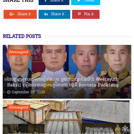
SHARE THIS
Share it
Tweet
Share it
Share it
Pin it
RELATED POSTS
ព័ត៌មានអន្តរជាតិ
ថៃបង្ហាញមុខមេភូមិភាគថ្មីទាំង៤រូប ក្នុងនោះឧត្តមសេនីយ៍ Weerayuth
Raksil ឡើងជាមេបញ្ជាការភូមិភាគ២ បន្តពី Boonsin Padklang
September 05, 2025
ព័ត៌មានអន្តរជាតិ