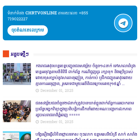
ទំនាក់ទំនង​​
CHRTVONLINE
តាមរយៈលេខ +855
719022227
ចុចតំណតេលេក្រាម
អត្ថបទថ្មីៗ
កងរាជឣាវុធហត្ថខេត្តបញ្ជូនជនសង្ស័យ ចំនួន១៤នាក់ ទៅសាលាដំបូង
ខេត្តឣនុវត្តតាមនីតិវិធី ពាក់ព័ន្ធ ករណីជួញដូរ រក្សាទុក និងប្រើប្រាស់
ដោយខុសច្បាប់នូវសារធាតុញៀន, កាន់កាប់ ឬដឹកជញ្ជូនអាវុធដោយ
គ្មានការអនុញ្ញាត, រួមភេទជាមួយអនីតិជនក្រោមអាយុ១៥ឆ្នាំ ...
December 01, 2025
ជនសង្ស័យជនចំនួន២៨នាក់ត្រូវបានឃាត់ខ្លួនពាក់ព័ន្ធការឆបោកតាម
ប្រព័ន្ធបច្ចេកវិទ្យាក្នុងប្រតិបត្តិការដឹកនាំដោយគណៈបញ្ជាការឯកភាព
រដ្ឋបាលរាជធានីភ្នំពេញ ‎=====
December 01, 2025
បង្វែររឿងធ្វើលិខិតថ្កោលទោស ចុះលោក ឧត្តមសេនីយ៍ត្រី សាក់ សារាំង