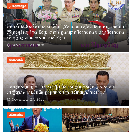
ជ្រុងមួយសង្គម
អីយ៉ាស់ សាងសង់រំលោភ លើដីចំណីផ្លូវសាធារណៈស្ថិតនៅតាមបណ្ដោយមហា
វិថីព្រះមុនីវង្ស កែង និងផ្លូវ ៣៣៤ ក្នុងសង្កាត់បឹងកេងកង១ ខណ្ឌបឹងកេងកង
តើមន្ត្រី រដ្ឋបាលបាត់ទៅណាអស់ វគ្គ១
November 29, 2025
ព័ត៌មានជាតិ
ឯកឧត្តមសន្តិបណ្ឌិត នេត សាវឿន និងឯកឧត្តមអភិសន្តិបណ្ឌិត ស សុខា
អញ្ជើញជាសហអធិបតីផ្សព្វផ្សាយបទបញ្ជារបស់រាជរដ្ឋាភិបាលកម្ពុជា
November 27, 2025
ព័ត៌មានជាតិ