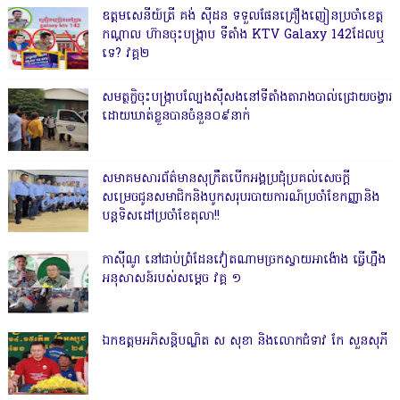
ឧត្តមសេនីយ៍ត្រី គង់ ស៊ីដន ទទួលផែនគ្រឿងញៀនប្រចាំខេត្ត
កណ្តាល ហ៊ានចុះបង្ក្រាប ទីតាំង KTV Galaxy 142ដែលឬ
ទេ? វគ្គ២
សមត្ថកិ្ចចុះបង្ក្រាបល្បែងស៊ីសងនៅទីតាំងតារាងបាល់ជ្រោយចង្វារ
ដោយឃាត់ខ្លួនបានចំនួន០៩នាក់
សមាគមសារព័ត៌មានសុក្រឹតបើកអង្គប្រជុំប្រគល់សេចក្តី
សម្រេចជូនសមាជិកនិងបូកសរុបរបាយការណ៍ប្រចាំខែកញ្ញានិង
បន្តទិសដៅប្រចាំខែតុលា!!
កាសុីណូ នៅជាប់ព្រំដែនវៀតណាមច្រកស្វាយអាង៉ោង ធ្វើហ្នឹង
អនុសាសន៍របស់សម្ដេច វគ្គ ១
ឯកឧត្តមអភិសន្តិបណ្ឌិត ស សុខា និងលោកជំទាវ កែ សួនសុភី