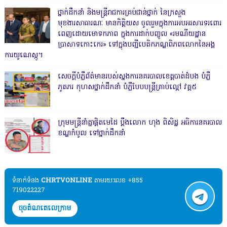
ថ្នាក់ដឹកនាំ និងមន្ត្រីរាជការគ្រប់ជាន់ថ្នាក់ នៃក្រសួង
មុខងារសាធារណៈ មានកិត្តិយស ចូលរួមក្នុងការអបអរសារទរពោរ
ពេញដោយមោទកភាព ក្នុងការដាក់បញ្ចូល «រមណីយដ្ឋាន
ប្រាសាទកោះកេរ» ទៅក្នុងបញ្ជីបេតិកភណ្ឌពិភពលោកនៃអង្គ
ការយូណេស្កូ។
សេចក្តីបំភ្លឺព័ត៌មានរបស់ស្នងការនគរបាលខេត្តបាត់ដំបង បំភ្លឺ
ភូតភរ កុហសថ្នាក់ដឹកនាំ បំភ្លឺបែបបន្ត្រីគ្រាប់ល្ពៅ វគ្គ៥
ក្រុមមន្ត្រីនាំគ្នាផ្ដិតមេដៃ ប្ដឹងលោក ហុង ពិសិដ្ឋ អធិការនគរបាល
ខណ្ឌកំបូល ទៅថ្នាក់ដឹកនាំ
ទំនាក់ទំនង​​
CHRTVONLINE
តាមរយៈលេខ +855
719022227
ចុចតំណតេលេក្រាម