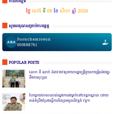
កាលបរិច្ឆេទ
ថ្ងៃ
សៅរ៍
ទី
08
ខែ
សីហា
ឆ្នាំ
2026
សូមអរគុណសម្រាប់ការឧត្ថម្ភ
Suonchamroeun
000888761
POPULAR POSTS
លោក នី ណាក់ អំពាវនាវឲ្យនាយករដ្ឋមន្ត្រីជួយរកយុត្តិធម៌ជាថ្នូរ
នឹងការចុះចូល
បែកធ្លាយឯកសាររបស់ស្នងការរងម្នាក់នៅខេត្តកណ្ដាល ដោយ
គាត់ខំប្រឹងប្រែងធ្វើការមិនព្រមចូលនិវត្តន៍ វគ្គ១