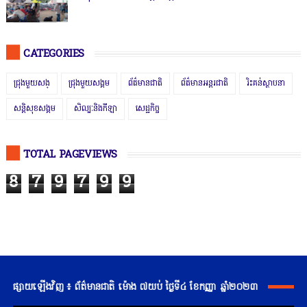
CATEGORIES
ជ្រុងមួយសង្
ជ្រុងមួយសង្គម
ព័ត៌មានជាតិ
ព័ត៌មានអន្តរជាតិ
រិះគន់ស្ថាបនា
សន្តិសុខសង្គម
សិល្បៈនិងកីឡា
សេដ្ឋកិច្ច
TOTAL PAGEVIEWS
8
7
9
7
9
9
ផ្សាយឡើងវិញ ៖ ព័ត៌មានជាតិ ម៉ោង ៧យប់ ថ្ងៃទី៤ ខែកញ្ញា ឆ្នាំ២០២៣