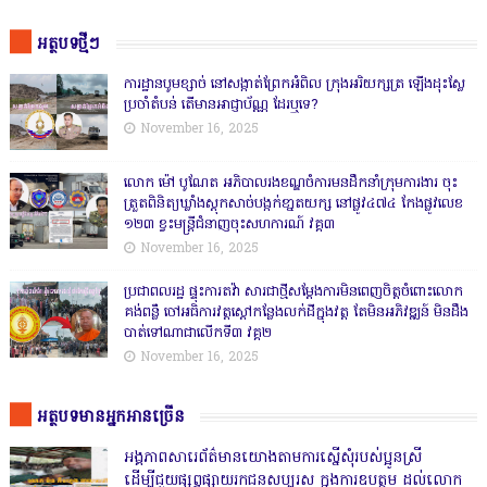
អត្ថបទថ្មីៗ
ការដ្ឋានបូមខ្សាច់ នៅសង្កាត់ព្រែកអំពិល ក្រុងអរិយក្សត្រ ឡើងដុះស្លែ
ប្រចាំតំបន់ តើមានអាជ្ញាប័ណ្ណ ដែរឬទេ?
November 16, 2025
លោក ម៉ៅ បូណែត អភិបាលរងខណ្ឌចំការមនដឹកនាំក្រុមការងារ ចុះ
ត្រួតពិនិត្យឃ្លាំងស្តុកសាច់បង្កក់ខា្នតយក្ស នៅផ្លូវ៤៧៤ កែងផ្លូវលេខ
១២៣ ខ្វះមន្ត្រីជំនាញចុះសហការណ៍ វគ្គ៣
November 16, 2025
ប្រជាពលរដ្ឋ ផ្ទុះការតវ៉ា សារជាថ្មីសម្តែងការមិនពេញចិត្តចំពោះលោក
គង់ពន្លឺ ចៅអធិការវត្តស្ដៅកន្លែងលក់ដីក្នុងវត្ត តែមិនអភិវឌ្ឍន៍ មិនដឹង
បាត់ទៅណាជាលើកទី៣ វគ្គ២
November 16, 2025
អត្ថបទមានអ្នកអានច្រើន
អង្គភាពសារេព័ត៌មានយោងតាមការស្នើសុំរបស់ប្អូនស្រី
ដើម្បីជួយផ្សព្វផ្សាយរកជនសប្បុរស ក្នុងការឧបត្ថម ដល់លោក