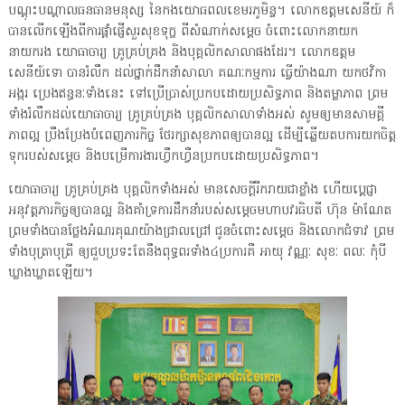
បណ្តុះបណ្តាលធនធានមនុស្ស នៃកងយោធពលខេមរភូមិន្ទ។ លោកឧត្តមសេនីយ៍ ក៏
បានលេីកឡេីងពីការផ្តាំផ្ញេីសួរសុខទុក្ខ ពីសំណាក់សម្តេច ចំពោះលោកនាយក
នាយករង យោធាចារ្យ គ្រូគ្រប់គ្រង និងបុគ្គលិកសាលាផងដែរ។ លោកឧត្តម
សេនីយ៍ទោ បានរំលឹក ដល់ថ្នាក់ដឹកនាំសាលា គណៈកម្មការ ធ្វេីយ៉ាងណា យកថវិកា
អង្ករ ប្រេងឥន្ធនៈទាំងនេះ ទៅប្រេីប្រាស់ប្រកបដោយប្រសិទ្ធភាព និងតម្លាភាព ព្រម
ទាំងរំលឹកដល់យោធាចារ្យ គ្រូគ្រប់គ្រង បុគ្គលិកសាលាទាំងអស់ សូមឲ្យមានសាមគ្គី
ភាពល្អ ប្រឹងប្រែងបំពេញភារកិច្ច ថែរក្សាសុខភាពឲ្យបានល្អ ដេីម្បីឆ្លេីយតបការយកចិត្ត
ទុករបស់សម្តេច និងបម្រេីការងារហ្វឹកហ្វឺនប្រកបដោយប្រសិទ្ធភាព។
យោធាចារ្យ គ្រូគ្រប់គ្រង បុគ្គលិកទាំងអស់ មានសេចក្តីរីករាយជាខ្លាំង ហេីយប្តេជ្ញា
អនុវត្តភារកិច្ចឲ្យបានល្អ និងគាំទ្រការដឹកនាំរបស់សម្តេចមហាបវរធិបតី ហ៊ុន ម៉ាណែត
ព្រមទាំងបានថ្លែងអំណរគុណយ៉ាងជ្រាលជ្រៅ ជូនចំពោះសម្តេច និងលោកជំទាវ ព្រម
ទាំងបុត្រាបុត្រី ឲ្យជួបប្រទះតែនឹងពុទ្ធពរទាំង៤ប្រការគឺ អាយុ វណ្ណៈ សុខៈ ពលៈ កុំបី
ឃ្លាងឃ្លាតឡេីយ។