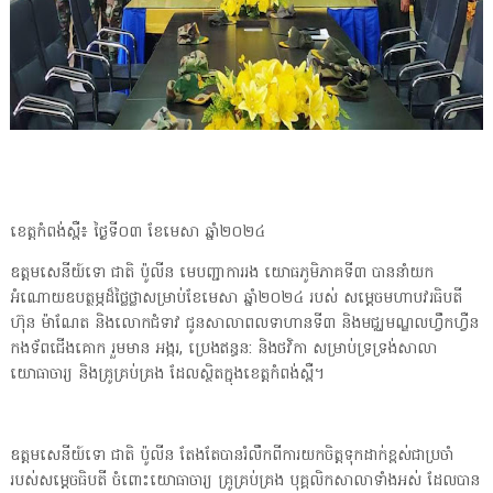
ខេត្តកំពង់ស្ពឺ៖ ថ្ងៃទី០៣ ខែមេសា ឆ្នាំ២០២៤
ឧត្តមសេនីយ៍ទោ ជាតិ ប៉ូលីន មេបញ្ជាការរង យោធភូមិភាគទី៣ បាននាំយក
អំណោយឧបត្ថម្ភដ៏ថ្លៃថ្លាសម្រាប់ខែមេសា ឆ្នាំ២០២៤ របស់ សម្តេចមហាបវរធិបតី
ហ៊ុន ម៉ាណែត និងលោកជំទាវ ជូនសាលាពលទាហានទី៣ និងមជ្ឈមណ្ឌលហ្វឹកហ្វឺន
កងទ័ពជើងគោក រួមមាន អង្ករ, ប្រេងឥន្ធន: និងថវិកា សម្រាប់ទ្រទ្រង់សាលា
យោធាចារ្យ និងគ្រូគ្រប់គ្រង ដែលស្ថិតក្នុងខេត្តកំពង់ស្ពឺ។
ឧត្តមសេនីយ៍ទោ ជាតិ ប៉ូលីន តែងតែបានរំលឹកពីការយកចិត្តទុកដាក់ខ្ពស់ជាប្រចាំ
របស់សម្តេចធិបតី ចំពោះយោធាចារ្យ គ្រូគ្រប់គ្រង បុគ្គលិកសាលាទាំងអស់ ដែលបាន