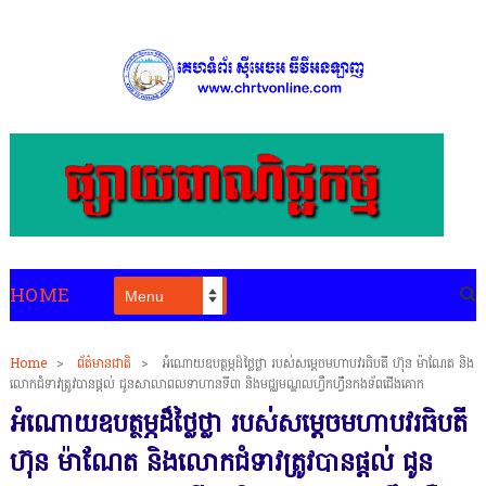
HOME
Home
>
ព័ត៌មានជាតិ
>
អំណោយឧបត្ថម្ភដ៏ថ្លៃថ្លា របស់សម្តេចមហាបវរធិបតី ហ៊ុន ម៉ាណែត និង
លោកជំទាវត្រូវបានផ្តល់ ជូនសាលាពលទាហានទី៣ និងមជ្ឈមណ្ឌលហ្វឹកហ្វឺនកងទ័ពជើងគោក
អំណោយឧបត្ថម្ភដ៏ថ្លៃថ្លា របស់សម្តេចមហាបវរធិបតី
ហ៊ុន ម៉ាណែត និងលោកជំទាវត្រូវបានផ្តល់ ជូន