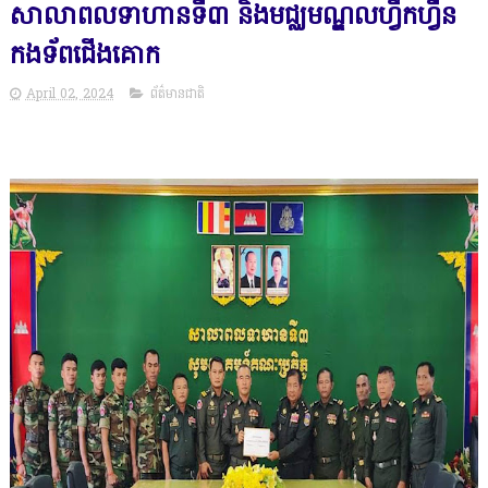
សាលាពលទាហានទី៣ និងមជ្ឈមណ្ឌលហ្វឹកហ្វឺន
កងទ័ពជើងគោក
April 02, 2024
ព័ត៌មានជាតិ