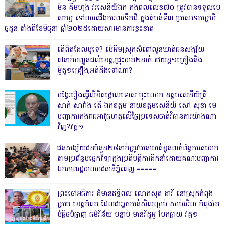
ម៉ន គឹមហុង វរសេនីយ៍ឯក កងពលលេខ៧០ ត្រូវបានទទួលបេ
សកម្ម ទៅឈរជើងការពារទឹកដី ក្នុងតំបន់ទី៣ ប្រាសាទតាក្របី
ថ្មដូន តាំងពីខែមិថុនា ឆ្នាំ២០២៥ដោយសារមានការខ្វះខាត
តើពិតដែលឬទេ? ប៉េអឹមស្រុកសំពៅលូនឃាត់ជនសង្ស័យ
៧នាក់បញ្ជូនដល់ខេត្ត,ជ្រុះបាត់២នាក់ រថយន្ត១គ្រឿងនិង
ម៉ូតូ១គ្រឿង,អត់ដឹងទៅណា?
បង្វែររឿងធ្វើលិខិតថ្កោលទោស ចុះលោក ឧត្តមសេនីយ៍ត្រី
សាក់ សារាំង តើ ឯកឧត្តម នាយឧត្តមសេនីយ៍ សៅ សុខា មេ
បញ្ជាការកងរាជអាវុធហត្ថលើផ្ទៃប្រទេសចាត់វិធានការយ៉ាងណា
វិញ?វគ្គ១
ជនសង្ស័យជនចំនួន២៨នាក់ត្រូវបានឃាត់ខ្លួនពាក់ព័ន្ធការឆបោក
តាមប្រព័ន្ធបច្ចេកវិទ្យាក្នុងប្រតិបត្តិការដឹកនាំដោយគណៈបញ្ជាការ
ឯកភាពរដ្ឋបាលរាជធានីភ្នំពេញ ‎=====
ព្រះចៅអធិការ ដ៏មានឥទ្ធិពល លោកសុត ដាវី នៅស្រុកកំពុង
ត្រាច ខេត្តកំពត ដែលជាអ្នកកាន់សិលល្អាប់ សាប់រអិល កំពុងតែ
បំផ្លិចបំផ្លាញ ធម៌វិន័យ បន្ទាប់ មានវិដូអូ បែកធ្លាយ វគ្គ១