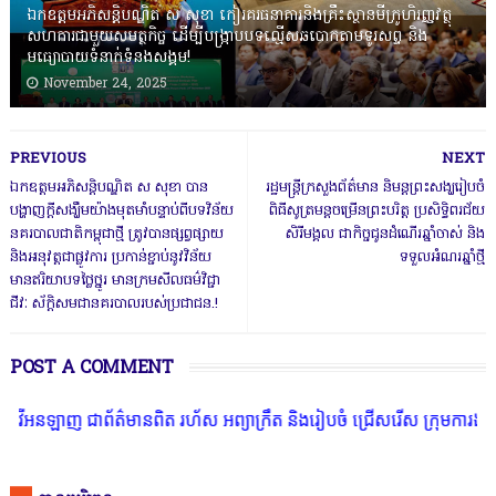
ឯកឧត្តមអភិសន្តិបណ្ឌិត ស សុខា កៀរគរធនាគារនិងគ្រឹះស្ថានមីក្រូហិរញ្ញវត្ថុ
សហការជាមួយសមត្ថកិច្ច ដើម្បីបង្ក្រាបបទល្មើសឆបោកតាមទូរសព្ទ និង
មធ្យោបាយទំនាក់ទំនងសង្គម!
November 24, 2025
PREVIOUS
NEXT
ឯកឧត្តមអភិសន្តិបណ្ឌិត ស សុខា បាន
រដ្ឋមន្រ្តីក្រសួងព័ត៌មាន និមន្តព្រះសង្ឃរៀបចំ
បង្ហាញក្តីសង្ឃឹមយ៉ាងមុតមាំបន្ទាប់ពីបទវិន័យ
ពិធីសូត្រមន្តចម្រើនព្រះបរិត្ត ប្រសិទ្ធិពរជ័យ
នគរបាលជាតិកម្ពុជាថ្មី ត្រូវបានផ្សព្វផ្សាយ
សិរីមង្គល ជាកិច្ចជូនដំណើរឆ្នាំចាស់ និង
និងអនុវត្តជាផ្លូវការ ប្រកាន់ខ្ជាប់នូវវិន័យ
ទទួលអំណរឆ្នាំថ្មី
មានឥរិយាបទថ្លៃថ្នូរ មានក្រមសីលធម៌វិជ្ជា
ជីវៈ ស័ក្តិសមជានគរបាលរបស់ប្រជាជន.!
POST A COMMENT
 ជាព័ត៌មានពិត រហ័ស អព្យាក្រឹត និងរៀបចំ ជ្រើសរើស ក្រុមការងារ នៅតាមប