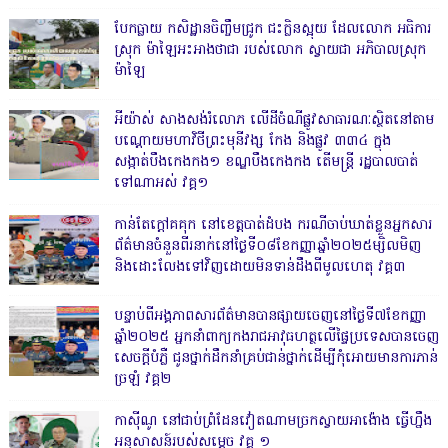
បែកធ្លាយ កសិដ្ឋានចិញ្ចឹមជ្រូក ជះក្លិនស្អុយ ដែលលោក អធិការ
ស្រុក ម៉ាឡៃអះអាងថាជា របស់លោក ស្វាយជា អភិបាលស្រុក
ម៉ាឡៃ
អីយ៉ាស់ សាងសង់រំលោភ លើដីចំណីផ្លូវសាធារណៈស្ថិតនៅតាម
បណ្ដោយមហាវិថីព្រះមុនីវង្ស កែង និងផ្លូវ ៣៣៤ ក្នុង
សង្កាត់បឹងកេងកង១ ខណ្ឌបឹងកេងកង តើមន្ត្រី រដ្ឋបាលបាត់
ទៅណាអស់ វគ្គ១
កាន់តែក្តៅគគុក នៅខេត្តបាត់ដំបង ករណីចាប់ឃាត់ខ្លួនអ្នកសារ
ព័ត៌មានចំនួនពីរនាក់នៅថ្ងៃទី០៨ខែកញ្ញាឆ្នាំ២០២៥ម្សិលមិញ
និងដោះលែងទៅវិញដោយមិនទាន់ដឹងពីមូលហេតុ វគ្គ៣
បន្ទាប់ពីអង្គភាពសារព័ត៌មានបានផ្សាយចេញនៅថ្ងៃទី៧ខែកញ្ញា
ឆ្នាំ២០២៥ អ្នកនាំពាក្យកងរាជអាវុធហត្ថលើផ្ទៃប្រទេសបានចេញ
សេចក្តីបំភ្លឺ ជូនថ្នាក់ដឹកនាំគ្រប់ជាន់ថ្នាក់ដើម្បីកុំអោយមានការភាន់
ច្រឡំ វគ្គ២
កាសុីណូ នៅជាប់ព្រំដែនវៀតណាមច្រកស្វាយអាង៉ោង ធ្វើហ្នឹង
អនុសាសន៍របស់សម្ដេច វគ្គ ១