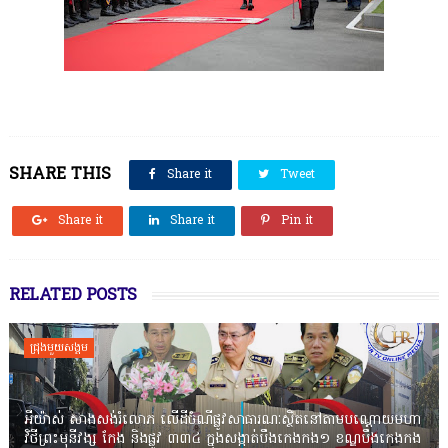
SHARE THIS
Share it
Tweet
Share it
Share it
Pin it
RELATED POSTS
ជ្រុងមួយសង្គម
អីយ៉ាស់ សាងសង់រំលោភ លើដីចំណីផ្លូវសាធារណៈស្ថិតនៅតាមបណ្ដោយមហា
វិថីព្រះមុនីវង្ស កែង និងផ្លូវ ៣៣៤ ក្នុងសង្កាត់បឹងកេងកង១ ខណ្ឌបឹងកេងកង