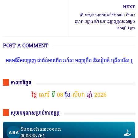
NEXT
តើ សម្តេច លោកយល់យ៉ាងណា ចំពោះ
លោក ហ្សាង ម៉ៅ យកឈ្មោះគ្រួសារសម្តេច
មកប្រើ វគ្គ១
POST A COMMENT
ីវីអនឡាញ ជាព័ត៌មានពិត រហ័ស អព្យាក្រឹត និងរៀបចំ ជ្រើសរើស ក្រុមការង
កាលបរិច្ឆេទ
ថ្ងៃ
សៅរ៍
ទី
08
ខែ
សីហា
ឆ្នាំ
2026
សូមអរគុណសម្រាប់ការឧត្ថម្ភ
Suonchamroeun
000888761