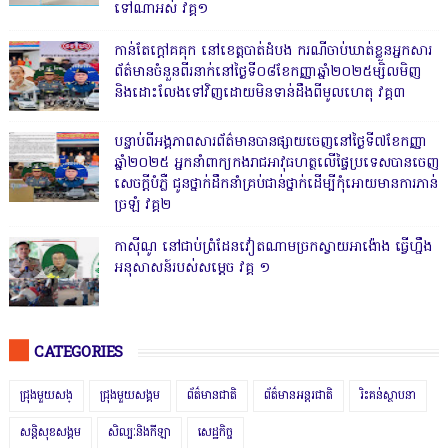
ទៅណាអស់ វគ្គ១
កាន់តែក្តៅគគុក នៅខេត្តបាត់ដំបង ករណីចាប់ឃាត់ខ្លួនអ្នកសារ
ព័ត៌មានចំនួនពីរនាក់នៅថ្ងៃទី០៨ខែកញ្ញាឆ្នាំ២០២៥ម្សិលមិញ
និងដោះលែងទៅវិញដោយមិនទាន់ដឹងពីមូលហេតុ វគ្គ៣
បន្ទាប់ពីអង្គភាពសារព័ត៌មានបានផ្សាយចេញនៅថ្ងៃទី៧ខែកញ្ញា
ឆ្នាំ២០២៥ អ្នកនាំពាក្យកងរាជអាវុធហត្ថលើផ្ទៃប្រទេសបានចេញ
សេចក្តីបំភ្លឺ ជូនថ្នាក់ដឹកនាំគ្រប់ជាន់ថ្នាក់ដើម្បីកុំអោយមានការភាន់
ច្រឡំ វគ្គ២
កាសុីណូ នៅជាប់ព្រំដែនវៀតណាមច្រកស្វាយអាង៉ោង ធ្វើហ្នឹង
អនុសាសន៍របស់សម្ដេច វគ្គ ១
CATEGORIES
ជ្រុងមួយសង្
ជ្រុងមួយសង្គម
ព័ត៌មានជាតិ
ព័ត៌មានអន្តរជាតិ
រិះគន់ស្ថាបនា
សន្តិសុខសង្គម
សិល្បៈនិងកីឡា
សេដ្ឋកិច្ច