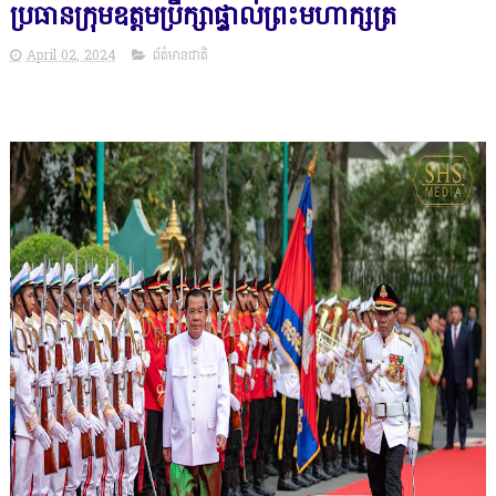
ប្រធានក្រុមឧត្តមប្រឹក្សាផ្ទាល់ព្រះមហាក្សត្រ
April 02, 2024
ព័ត៌មានជាតិ