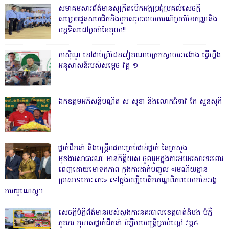
សមាគមសារព័ត៌មានសុក្រឹតបើកអង្គប្រជុំប្រគល់សេចក្តី
សម្រេចជូនសមាជិកនិងបូកសរុបរបាយការណ៍ប្រចាំខែកញ្ញានិង
បន្តទិសដៅប្រចាំខែតុលា!!
កាសុីណូ នៅជាប់ព្រំដែនវៀតណាមច្រកស្វាយអាង៉ោង ធ្វើហ្នឹង
អនុសាសន៍របស់សម្ដេច វគ្គ ១
ឯកឧត្តមអភិសន្តិបណ្ឌិត ស សុខា និងលោកជំទាវ កែ សួនសុភី
ថ្នាក់ដឹកនាំ និងមន្ត្រីរាជការគ្រប់ជាន់ថ្នាក់ នៃក្រសួង
មុខងារសាធារណៈ មានកិត្តិយស ចូលរួមក្នុងការអបអរសារទរពោរ
ពេញដោយមោទកភាព ក្នុងការដាក់បញ្ចូល «រមណីយដ្ឋាន
ប្រាសាទកោះកេរ» ទៅក្នុងបញ្ជីបេតិកភណ្ឌពិភពលោកនៃអង្គ
ការយូណេស្កូ។
សេចក្តីបំភ្លឺព័ត៌មានរបស់ស្នងការនគរបាលខេត្តបាត់ដំបង បំភ្លឺ
ភូតភរ កុហសថ្នាក់ដឹកនាំ បំភ្លឺបែបបន្ត្រីគ្រាប់ល្ពៅ វគ្គ៥