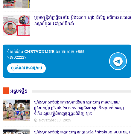
ក្រុមមន្ត្រីនាំគ្នាផ្ដិតមេដៃ ប្ដឹងលោក ហុង ពិសិដ្ឋ អធិការនគរបាល
ខណ្ឌកំបូល ទៅថ្នាក់ដឹកនាំ
ទំនាក់ទំនង​​
CHRTVONLINE
តាមរយៈលេខ +855
719022227
ចុចតំណតេលេក្រាម
អត្ថបទថ្មីៗ
ឃ្លាំងស្តុកសាច់បង្កក់គ្មានស្លាកយីហោ ខា្នតយក្ស តាមបណ្តោយ
ផ្លូវ<ឧកញ៉ា ទ្រីហេង .២០១១> ខណ្ឌសែនសុខ ដឹកចូលយ៉ាងពេញ
ទំហឹង សូមមន្ត្រីជំនាញចុះត្រួតពិនិត្យ វគ្គ១
November 13, 2025
ឃ្លាំងស្តុកសាច់បង្កក់ខា្នតយក្ស នៅផ្លូវ៤៧៤ កែងផ្លូវលេខ ១២៣ ខណ្ឌ