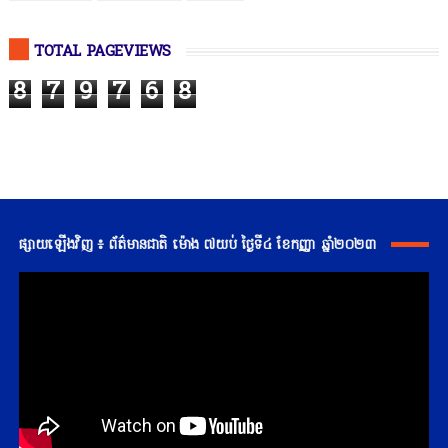
TOTAL PAGEVIEWS
8
7
9
7
6
8
ផ្សាយឡើងវិញ ៖ ព័ត៌មានជាតិ ម៉ោង ៧យប់ ថ្ងៃទី៤ ខែកញ្ញា ឆ្នាំ២០២៣