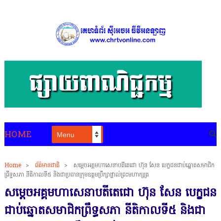
HOME
Home
>
ព័ត៌មានជាតិ
>
សម្ដេចអគ្គមហាសេនាបតីតេជោ ហ៊ុន សែន បេក្ខជនជាប់ឆ្នោតសមាជិក
ព្រឹទ្ធសភា នីតិកាលទី៥ និងជាប្រធានក្រុមឧត្តមប្រឹក្សាផ្ទាល់ព្រះមហាក្សត្រ
សម្ដេចអគ្គមហាសេនាបតីតេជោ ហ៊ុន សែន បេក្ខជន
ជាប់ឆ្នោតសមាជិកព្រឹទ្ធសភា នីតិកាលទី៥ និងជា