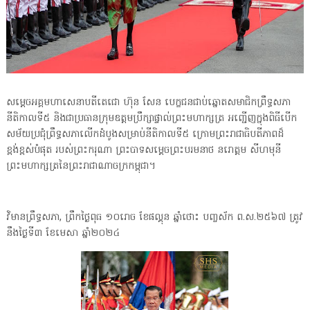
សម្ដេចអគ្គមហាសេនាបតីតេជោ ហ៊ុន សែន បេក្ខជនជាប់ឆ្នោតសមាជិកព្រឹទ្ធសភា
នីតិកាលទី៥ និងជាប្រធានក្រុមឧត្តមប្រឹក្សាផ្ទាល់ព្រះមហាក្សត្រ អញ្ជើញក្នុងពិធីបើក
សម័យប្រជុំព្រឹទ្ធសភាលើកដំបូងសម្រាប់នីតិកាលទី៥ ក្រោមព្រះរាជាធិបតីភាពដ៏
ខ្ពង់ខ្ពស់បំផុត របស់ព្រះករុណា ព្រះបាទសម្តេចព្រះបរមនាថ នរោត្តម សីហមុនី
ព្រះមហាក្សត្រនៃព្រះរាជាណាចក្រកម្ពុជា។
វិមានព្រឹទ្ធសភា, ព្រឹកថ្ងៃពុធ ១០រោច ខែផល្គុន ឆ្នាំថោះ បញ្ចស័ក ព.ស.២៥៦៧ ត្រូវ
នឹងថ្ងៃទី៣ ខែមេសា ឆ្នាំ២០២៤