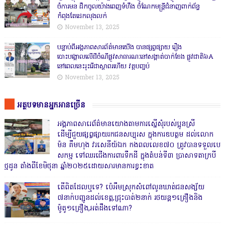
ចំការមន ដឹកចូលយ៉ាងពេញទំហឹង ចំណែកមន្ត្រីជំនាញពាក់ព័ន្ធ
កំពុងតែដេកលុងលក់
November 13, 2025
បន្ទាប់ពីអង្គភាពសារព័ត៌មានយើង បានផ្សព្វផ្សាយ រឿង
បោះបង្គោលលើដីចំណីផ្លូវសាធារណៈនៅសង្គាត់បាក់ខែង ផ្លូវជាតិ៦A
នៅពេលនេះរុះរើជាស្ថាពរហើយ វគ្គបញ្ចប់
November 13, 2025
អត្ថបទមានអ្នកអានច្រើន
អង្គភាពសារេព័ត៌មានយោងតាមការស្នើសុំរបស់ប្អូនស្រី
ដើម្បីជួយផ្សព្វផ្សាយរកជនសប្បុរស ក្នុងការឧបត្ថម ដល់លោក
ម៉ន គឹមហុង វរសេនីយ៍ឯក កងពលលេខ៧០ ត្រូវបានទទួលបេ
សកម្ម ទៅឈរជើងការពារទឹកដី ក្នុងតំបន់ទី៣ ប្រាសាទតាក្របី
ថ្មដូន តាំងពីខែមិថុនា ឆ្នាំ២០២៥ដោយសារមានការខ្វះខាត
តើពិតដែលឬទេ? ប៉េអឹមស្រុកសំពៅលូនឃាត់ជនសង្ស័យ
៧នាក់បញ្ជូនដល់ខេត្ត,ជ្រុះបាត់២នាក់ រថយន្ត១គ្រឿងនិង
ម៉ូតូ១គ្រឿង,អត់ដឹងទៅណា?