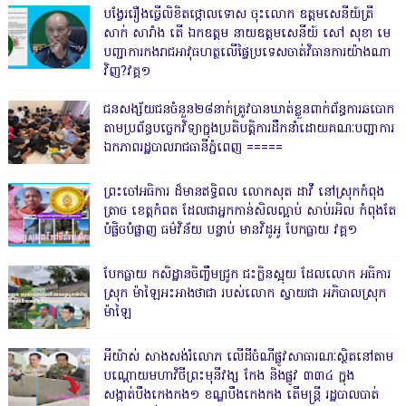
បង្វែររឿងធ្វើលិខិតថ្កោលទោស ចុះលោក ឧត្តមសេនីយ៍ត្រី
សាក់ សារាំង តើ ឯកឧត្តម នាយឧត្តមសេនីយ៍ សៅ សុខា មេ
បញ្ជាការកងរាជអាវុធហត្ថលើផ្ទៃប្រទេសចាត់វិធានការយ៉ាងណា
វិញ?វគ្គ១
ជនសង្ស័យជនចំនួន២៨នាក់ត្រូវបានឃាត់ខ្លួនពាក់ព័ន្ធការឆបោក
តាមប្រព័ន្ធបច្ចេកវិទ្យាក្នុងប្រតិបត្តិការដឹកនាំដោយគណៈបញ្ជាការ
ឯកភាពរដ្ឋបាលរាជធានីភ្នំពេញ ‎=====
ព្រះចៅអធិការ ដ៏មានឥទ្ធិពល លោកសុត ដាវី នៅស្រុកកំពុង
ត្រាច ខេត្តកំពត ដែលជាអ្នកកាន់សិលល្អាប់ សាប់រអិល កំពុងតែ
បំផ្លិចបំផ្លាញ ធម៌វិន័យ បន្ទាប់ មានវិដូអូ បែកធ្លាយ វគ្គ១
បែកធ្លាយ កសិដ្ឋានចិញ្ចឹមជ្រូក ជះក្លិនស្អុយ ដែលលោក អធិការ
ស្រុក ម៉ាឡៃអះអាងថាជា របស់លោក ស្វាយជា អភិបាលស្រុក
ម៉ាឡៃ
អីយ៉ាស់ សាងសង់រំលោភ លើដីចំណីផ្លូវសាធារណៈស្ថិតនៅតាម
បណ្ដោយមហាវិថីព្រះមុនីវង្ស កែង និងផ្លូវ ៣៣៤ ក្នុង
សង្កាត់បឹងកេងកង១ ខណ្ឌបឹងកេងកង តើមន្ត្រី រដ្ឋបាលបាត់