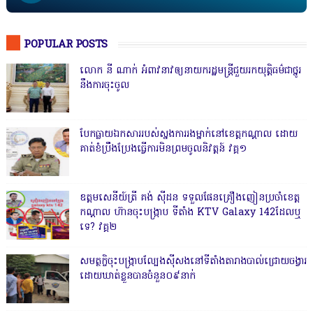
POPULAR POSTS
លោក នី ណាក់ អំពាវនាវឲ្យនាយករដ្ឋមន្ត្រីជួយរកយុត្តិធម៌ជាថ្នូរ
នឹងការចុះចូល
បែកធ្លាយឯកសាររបស់ស្នងការរងម្នាក់នៅខេត្តកណ្ដាល ដោយ
គាត់ខំប្រឹងប្រែងធ្វើការមិនព្រមចូលនិវត្តន៍ វគ្គ១
ឧត្តមសេនីយ៍ត្រី គង់ ស៊ីដន ទទួលផែនគ្រឿងញៀនប្រចាំខេត្ត
កណ្តាល ហ៊ានចុះបង្ក្រាប ទីតាំង KTV Galaxy 142ដែលឬ
ទេ? វគ្គ២
សមត្ថកិ្ចចុះបង្ក្រាបល្បែងស៊ីសងនៅទីតាំងតារាងបាល់ជ្រោយចង្វារ
ដោយឃាត់ខ្លួនបានចំនួន០៩នាក់