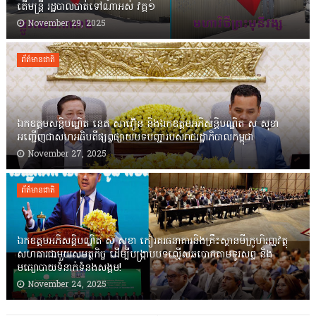
តើមន្ត្រី រដ្ឋបាលបាត់ទៅណាអស់ វគ្គ១
November 29, 2025
ព័ត៌មានជាតិ
ឯកឧត្តមសន្តិបណ្ឌិត នេត សាវឿន និងឯកឧត្តមអភិសន្តិបណ្ឌិត ស សុខា
អញ្ជើញជាសហអធិបតីផ្សព្វផ្សាយបទបញ្ជារបស់រាជរដ្ឋាភិបាលកម្ពុជា
November 27, 2025
ព័ត៌មានជាតិ
ឯកឧត្តមអភិសន្តិបណ្ឌិត ស សុខា កៀរគរធនាគារនិងគ្រឹះស្ថានមីក្រូហិរញ្ញវត្ថុ
សហការជាមួយសមត្ថកិច្ច ដើម្បីបង្ក្រាបបទល្មើសឆបោកតាមទូរសព្ទ និង
មធ្យោបាយទំនាក់ទំនងសង្គម!
November 24, 2025