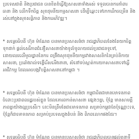
ប្រទេសជាតិ និងប្រជាជន បានខិតខំធ្វើឱ្យសាសនាទាំងអស់ ទទួលបានការគាំពារ
ធានា និង លើកទឹកចិត្ត សុខដុមនីយកម្មសាសនា ដើម្បីឆ្ពោះទៅរកការរីកចម្រើន និង
រស់នៅក្នុងសុខសន្តិភាព និងការអភិវឌ្ឍ។
* សម្តេចធិបតី ហ៊ុន ម៉ាណែត បានមានប្រសាសន៍ថា រាជរដ្ឋាភិបាលតែងតែយកចិត្ត
ទុកដាក់ ផ្តល់សេរីភាពជំនឿសាសនាយ៉ាងទូលំទូលាយដល់ប្រជាជនទូទៅ,
ដោយឈរលើមូលដ្ឋាននៃការ ពង្រឹងសុខដុមនីយកម្មរវាងសាសនិកនៃគ្រប់និកាយ
សាសនា, ប្រឆាំងរាល់ទង្វើរើសអើងនានា, សំដៅទប់ស្កាត់ការយកសាសនាទៅធ្វើ
អាជីវកម្ម ដែលអាចបង្កវិបត្តិសាសនានៅកម្ពុជា ។
* សម្តេចធិបតី ហ៊ុន ម៉ាណែត បានមានប្រសាសន៍ថា កម្ពុជាពិតជាមានមោទនភាព
ចំពោះប្រជាពលរដ្ឋរបស់ខ្លួន ដែលគោរពកាន់សាសនា ផ្សេងៗគ្នា, ប៉ុន្តែ មានសាមគ្គី
ភាពគ្នាយ៉ាងល្អប្រសើរ។ នេះមិនត្រឹមតែជាមោទនភាព សម្រាប់កម្ពុជាតែប៉ុណ្ណោះទេ,
ប៉ុន្តែក៏ជាមោទនភាព សម្រាប់ប្រទេសក្នុងតំបន់ និង ពិភពលោកផងដែរ។
* សម្តេចធិបតី ហ៊ុន ម៉ាណែត បានមានប្រសាសន៍ថា រាជរដ្ឋាភិបាលបានផ្តល់តួនាទី