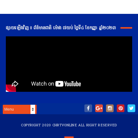
ផ្សាយឡើងវិញ ៖ ព័ត៌មានជាតិ ម៉ោង ៧យប់ ថ្ងៃទី៤ ខែកញ្ញា ឆ្នាំ២០២៣
COPYRIGHT 2020
CHRTVONLINE
ALL RIGHT RESERVED