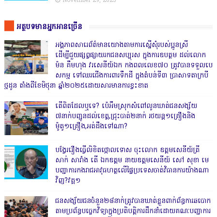
November 29, 2025
អត្ថបទមានអ្នកអានច្រើន
អង្គភាពសារេព័ត៌មានយោងតាមការស្នើសុំរបស់ប្អូនស្រី
ដើម្បីជួយផ្សព្វផ្សាយរកជនសប្បុរស ក្នុងការឧបត្ថម ដល់លោក
ម៉ន គឹមហុង វរសេនីយ៍ឯក កងពលលេខ៧០ ត្រូវបានទទួលបេ
សកម្ម ទៅឈរជើងការពារទឹកដី ក្នុងតំបន់ទី៣ ប្រាសាទតាក្របី
ថ្មដូន តាំងពីខែមិថុនា ឆ្នាំ២០២៥ដោយសារមានការខ្វះខាត
តើពិតដែលឬទេ? ប៉េអឹមស្រុកសំពៅលូនឃាត់ជនសង្ស័យ
៧នាក់បញ្ជូនដល់ខេត្ត,ជ្រុះបាត់២នាក់ រថយន្ត១គ្រឿងនិង
ម៉ូតូ១គ្រឿង,អត់ដឹងទៅណា?
បង្វែររឿងធ្វើលិខិតថ្កោលទោស ចុះលោក ឧត្តមសេនីយ៍ត្រី
សាក់ សារាំង តើ ឯកឧត្តម នាយឧត្តមសេនីយ៍ សៅ សុខា មេ
បញ្ជាការកងរាជអាវុធហត្ថលើផ្ទៃប្រទេសចាត់វិធានការយ៉ាងណា
វិញ?វគ្គ១
ជនសង្ស័យជនចំនួន២៨នាក់ត្រូវបានឃាត់ខ្លួនពាក់ព័ន្ធការឆបោក
តាមប្រព័ន្ធបច្ចេកវិទ្យាក្នុងប្រតិបត្តិការដឹកនាំដោយគណៈបញ្ជាការ