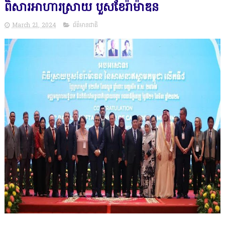
ពិសារអាហារស្រាយ បួសខែរ៉ាម៉ាឌន
March 21, 2024
ព័ត៌មានជាតិ