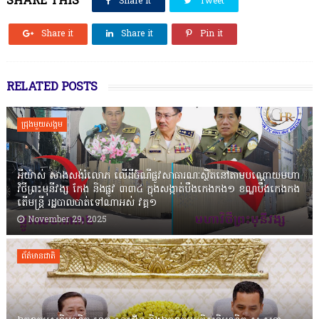
SHARE THIS
Share it
Tweet
Share it
Share it
Pin it
RELATED POSTS
ជ្រុងមួយសង្គម
អីយ៉ាស់ សាងសង់រំលោភ លើដីចំណីផ្លូវសាធារណៈស្ថិតនៅតាមបណ្ដោយមហា
វិថីព្រះមុនីវង្ស កែង និងផ្លូវ ៣៣៤ ក្នុងសង្កាត់បឹងកេងកង១ ខណ្ឌបឹងកេងកង
តើមន្ត្រី រដ្ឋបាលបាត់ទៅណាអស់ វគ្គ១
November 29, 2025
ព័ត៌មានជាតិ