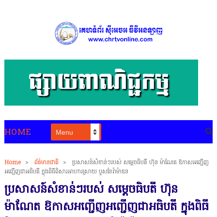
HOME
Home
>
ព័ត៌មានជាតិ
>
ប្រសាសន៍សំខាន់ៗរបស់ សម្តេចធិបតី ហ៊ុន ម៉ាណែត ឱកាសអញ្ជើញ
អញ្ជើញជាអធិបតី ក្នុងពិធីពិសារអាហារស្រាយ បួសខែរ៉ាម៉ាឌន
ប្រសាសន៍សំខាន់ៗរបស់ សម្តេចធិបតី ហ៊ុន
ម៉ាណែត ឱកាសអញ្ជើញអញ្ជើញជាអធិបតី ក្នុងពិធី