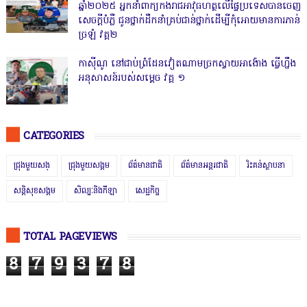
ឆ្នាំ២០២៥ អ្នកនាំពាក្យកងរាជអាវុធហត្ថលើផ្ទៃប្រទេសបានចេញ
សេចក្តីបំភ្លឺ ជូនថ្នាក់ដឹកនាំគ្រប់ជាន់ថ្នាក់ដើម្បីកុំអោយមានការភាន់
ច្រឡំ វគ្គ២
កាសុីណូ នៅជាប់ព្រំដែនវៀតណាមច្រកស្វាយអាង៉ោង ធ្វើហ្នឹង
អនុសាសន៍របស់សម្ដេច វគ្គ ១
CATEGORIES
ជ្រុងមួយសង្
ជ្រុងមួយសង្គម
ព័ត៌មានជាតិ
ព័ត៌មានអន្តរជាតិ
រិះគន់ស្ថាបនា
សន្តិសុខសង្គម
សិល្បៈនិងកីឡា
សេដ្ឋកិច្ច
TOTAL PAGEVIEWS
8
7
9
3
7
8