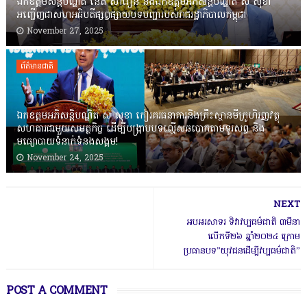
ឯកឧត្តមសន្តិបណ្ឌិត នេត សាវឿន និងឯកឧត្តមអភិសន្តិបណ្ឌិត ស សុខា
អញ្ជើញជាសហអធិបតីផ្សព្វផ្សាយបទបញ្ជារបស់រាជរដ្ឋាភិបាលកម្ពុជា
November 27, 2025
ព័ត៌មានជាតិ
ឯកឧត្តមអភិសន្តិបណ្ឌិត ស សុខា កៀរគរធនាគារនិងគ្រឹះស្ថានមីក្រូហិរញ្ញវត្ថុ
សហការជាមួយសមត្ថកិច្ច ដើម្បីបង្ក្រាបបទល្មើសឆបោកតាមទូរសព្ទ និង
មធ្យោបាយទំនាក់ទំនងសង្គម!
November 24, 2025
NEXT
អបអរសាទរ ទិវាវប្បធម៌ជាតិ ៣មីនា
លើកទី២៦ ឆ្នាំ២០២៤ ក្រោម
ប្រធានបទ”យុវជនដើម្បីវប្បធម៌ជាតិ”
POST A COMMENT