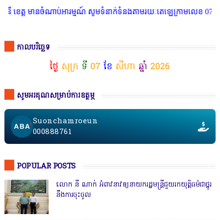
ត មានចំណាប់អារម្មណ៍ សូមទំនាក់ទំនងតាមរយៈតេឡេក្រាមលេខ 077 83 66 11
កាលបរិច្ឆេទ
ថ្ងៃ
សុក្រ
ទី
07
ខែ
សីហា
ឆ្នាំ
2026
សូមអរគុណសម្រាប់ការឧត្ថម្ភ
Suonchamroeun
000888761
POPULAR POSTS
លោក នី ណាក់ អំពាវនាវឲ្យនាយករដ្ឋមន្ត្រីជួយរកយុត្តិធម៌ជាថ្នូរ
នឹងការចុះចូល