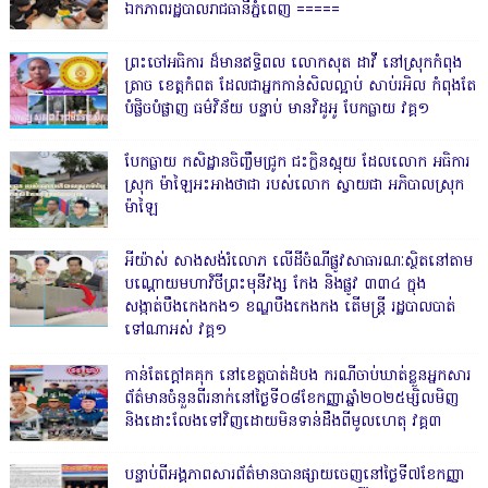
ឯកភាពរដ្ឋបាលរាជធានីភ្នំពេញ ‎=====
ព្រះចៅអធិការ ដ៏មានឥទ្ធិពល លោកសុត ដាវី នៅស្រុកកំពុង
ត្រាច ខេត្តកំពត ដែលជាអ្នកកាន់សិលល្អាប់ សាប់រអិល កំពុងតែ
បំផ្លិចបំផ្លាញ ធម៌វិន័យ បន្ទាប់ មានវិដូអូ បែកធ្លាយ វគ្គ១
បែកធ្លាយ កសិដ្ឋានចិញ្ចឹមជ្រូក ជះក្លិនស្អុយ ដែលលោក អធិការ
ស្រុក ម៉ាឡៃអះអាងថាជា របស់លោក ស្វាយជា អភិបាលស្រុក
ម៉ាឡៃ
អីយ៉ាស់ សាងសង់រំលោភ លើដីចំណីផ្លូវសាធារណៈស្ថិតនៅតាម
បណ្ដោយមហាវិថីព្រះមុនីវង្ស កែង និងផ្លូវ ៣៣៤ ក្នុង
សង្កាត់បឹងកេងកង១ ខណ្ឌបឹងកេងកង តើមន្ត្រី រដ្ឋបាលបាត់
ទៅណាអស់ វគ្គ១
កាន់តែក្តៅគគុក នៅខេត្តបាត់ដំបង ករណីចាប់ឃាត់ខ្លួនអ្នកសារ
ព័ត៌មានចំនួនពីរនាក់នៅថ្ងៃទី០៨ខែកញ្ញាឆ្នាំ២០២៥ម្សិលមិញ
និងដោះលែងទៅវិញដោយមិនទាន់ដឹងពីមូលហេតុ វគ្គ៣
បន្ទាប់ពីអង្គភាពសារព័ត៌មានបានផ្សាយចេញនៅថ្ងៃទី៧ខែកញ្ញា