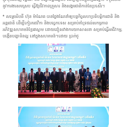
នូវការងារសមស្រប ធ្វើឱ្យជីវភាពគ្រួសារ និងសង្គមជាតិកាន់តែប្រសើរ។
* សម្តេចធិបតី ហ៊ុន ម៉ាណែត បានថ្លែងណែនាំឲ្យបន្តកិច្ចសហប្រតិបត្តិការជាតិ និង
អន្តរជាតិ ដើម្បីកៀរគរថវិកា និងបច្ចេកទេស សម្រាប់គាំទ្រដល់សកម្មភាព
អភិវឌ្ឍសហគមន៍ខ្មែរឥស្លាម ដោយជៀសវាងការយកសាសនា សម្រាប់ធ្វើអាជីវកម្ម,
បង្កើតបញ្ហាមិនល្អ នៅក្នុងសហគមន៍។ដោយ ប្រាក់ថូ