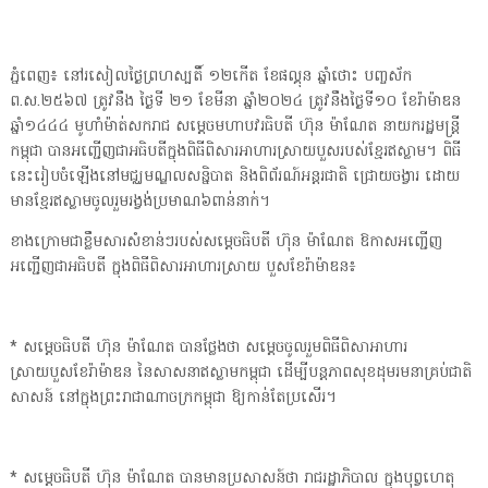
ភ្នំពេញ៖ នៅរសៀលថ្ងៃព្រហស្បតិ៍ ១២កើត ខែផល្គុន ឆ្នាំថោះ បញ្ចស័ក
ព.ស.២៥៦៧ ត្រូវនឹង ថ្ងៃទី ២១ ខែមីនា ឆ្នាំ២០២៤ ត្រូវនឹងថ្ងៃទី១០ ខែរ៉ាម៉ាឌន
ឆ្នាំ១៤៤៤ មូហាំម៉ាត់សករាជ សម្តេចមហាបវរធិបតី ហ៊ុន ម៉ាណែត នាយករដ្ឋមន្ត្រី
កម្ពុជា បានអញ្ជើញជាអធិបតីក្នុងពិធីពិសារអាហារស្រាយបួសរបស់ខ្មែរឥស្លាម។ ពិធី
នេះរៀបចំឡើងនៅមជ្ឈមណ្ឌលសន្និបាត និងពិព័រណ៍អន្តរជាតិ ជ្រោយចង្វារ ដោយ
មានខ្មែរឥស្លាមចូលរួមរង្វង់ប្រមាណ៦ពាន់នាក់។
ខាងក្រោមជាខ្លឹមសារសំខាន់ៗរបស់សម្តេចធិបតី ហ៊ុន ម៉ាណែត ឱកាសអញ្ជើញ
អញ្ជើញជាអធិបតី ក្នុងពិធីពិសារអាហារស្រាយ បួសខែរ៉ាម៉ាឌន៖
* សម្តេចធិបតី ហ៊ុន ម៉ាណែត បានថ្លែងថា សម្តេចចូលរួមពិធីពិសាអាហារ
ស្រាយបួសខែរ៉ាម៉ាឌន នៃសាសនាឥស្លាមកម្ពុជា ដើម្បីបន្តភាពសុខដុមរមនាគ្រប់ជាតិ
សាសន៍ នៅក្នុងព្រះរាជាណាចក្រកម្ពុជា ឱ្យកាន់តែប្រសើរ។
* សម្តេចធិបតី ហ៊ុន ម៉ាណែត បានមានប្រសាសន៍ថា រាជរដ្ឋាភិបាល ក្នុងបុព្វហេតុ