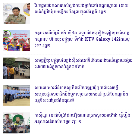
បែកធ្លាយឯកសាររបស់ស្នងការរងម្នាក់នៅខេត្តកណ្ដាល ដោយ
គាត់ខំប្រឹងប្រែងធ្វើការមិនព្រមចូលនិវត្តន៍ វគ្គ១
ឧត្តមសេនីយ៍ត្រី គង់ ស៊ីដន ទទួលផែនគ្រឿងញៀនប្រចាំខេត្ត
កណ្តាល ហ៊ានចុះបង្ក្រាប ទីតាំង KTV Galaxy 142ដែលឬ
ទេ? វគ្គ២
សមត្ថកិ្ចចុះបង្ក្រាបល្បែងស៊ីសងនៅទីតាំងតារាងបាល់ជ្រោយចង្វារ
ដោយឃាត់ខ្លួនបានចំនួន០៩នាក់
សមាគមសារព័ត៌មានសុក្រឹតបើកអង្គប្រជុំប្រគល់សេចក្តី
សម្រេចជូនសមាជិកនិងបូកសរុបរបាយការណ៍ប្រចាំខែកញ្ញានិង
បន្តទិសដៅប្រចាំខែតុលា!!
កាសុីណូ នៅជាប់ព្រំដែនវៀតណាមច្រកស្វាយអាង៉ោង ធ្វើហ្នឹង
អនុសាសន៍របស់សម្ដេច វគ្គ ១