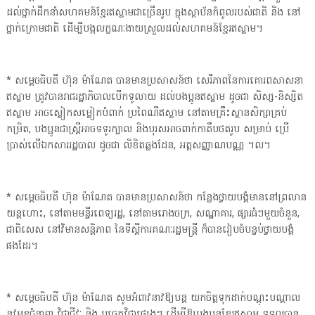
ដល់ថ្នាក់ដឹកនាំសហគមន៍ខ្មែរឥស្លាមជាច្រើនរូប ក្នុងស្ថាប័នកំពូលរបស់ជាតិ និង នៅ
ថ្នាក់ក្រោមជាតិ ដើម្បីបង្កលក្ខណៈងាយស្រួលដល់សហគមន៍ខ្មែរឥស្លាម។
* សម្តេចធិបតី ហ៊ុន ម៉ាណែត បានមានប្រសាសន៍ថា សេរីភាពនៃការគោរពសាសនា
ឥស្លាម ត្រូវបានរាជរដ្ឋាភិបាលបើកទូលាយ ដល់បងប្អូនឥស្លាម ដូចជា សិស្ស-និស្សិត
ឥស្លាម អាចស្លៀកសម្លៀកបំពាក់ ប្រពៃណីឥស្លាម នៅតាមគ្រឹះស្ថានសិក្សាគ្រប់
កម្រិត, បងប្អូនជាស្ត្រីអាចទទូរក្បាល និងបុរសអាចពាក់កាតឹបថតរូប សម្រាប់ ប្រើ
ប្រាស់លើឯកសាររដ្ឋបាល ដូចជា លិខិតឆ្លងដែន, អត្តសញ្ញាណបណ្ណ ។ល។
* សម្តេចធិបតី ហ៊ុន ម៉ាណែត បានមានប្រសាសន៍ថា កន្លែងថ្វាយបង្គំមាននៅព្រលាន
យន្តហោះ, នៅតាមមន្ទីរពេទ្យរដ្ឋ, នៅតាមរោងចក្រ, សណ្ឋាគារ, ផ្សារធំៗមួយចំនួន,
ជាពិសេស នៅវិមានសន្តិភាព នៃទីស្តីការគណៈរដ្ឋមន្ត្រី ក៏បានរៀបចំបន្ទប់ថ្វាយបង្គំ
ផងដែរ។
* សម្តេចធិបតី ហ៊ុន ម៉ាណែត សូមអំពាវនាវឱ្យបន្ត យកចិត្តទុកដាក់បណ្តុះបណ្តាល
នូវមុខជំនាញ វិជ្ជាជីវៈ និង បច្ចេកវិជ្ជាផ្សេងៗ ដើម្បីឱ្យបងប្អូនខ្មែរឥស្លាម ទទួលបាន