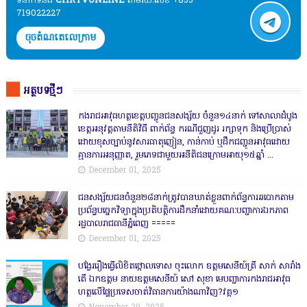
ទំនាក់ទំនង​​
CHRTVONLINE
តាមរយៈលេខ +855
719022227
ចុចតំណតេលេក្រាម
អត្ថបទថ្មីៗ
កងរាជឣាវុធហត្ថខេត្តបញ្ជូនជនសង្ស័យ ចំនួន១៤នាក់ ទៅសាលាដំបូង
ខេត្តឣនុវត្តតាមនីតិវិធី ពាក់ព័ន្ធ ករណីជួញដូរ រក្សាទុក និងប្រើប្រាស់
ដោយខុសច្បាប់នូវសារធាតុញៀន, កាន់កាប់ ឬដឹកជញ្ជូនអាវុធដោយ
គ្មានការអនុញ្ញាត, រួមភេទជាមួយអនីតិជនក្រោមអាយុ១៥ឆ្នាំ ...
December 01, 2025
ជនសង្ស័យជនចំនួន២៨នាក់ត្រូវបានឃាត់ខ្លួនពាក់ព័ន្ធការឆបោកតាម
ប្រព័ន្ធបច្ចេកវិទ្យាក្នុងប្រតិបត្តិការដឹកនាំដោយគណៈបញ្ជាការឯកភាព
រដ្ឋបាលរាជធានីភ្នំពេញ ‎=====
December 01, 2025
បង្វែររឿងធ្វើលិខិតថ្កោលទោស ចុះលោក ឧត្តមសេនីយ៍ត្រី សាក់ សារាំង
តើ ឯកឧត្តម នាយឧត្តមសេនីយ៍ សៅ សុខា មេបញ្ជាការកងរាជអាវុធ
ហត្ថលើផ្ទៃប្រទេសចាត់វិធានការយ៉ាងណាវិញ?វគ្គ១