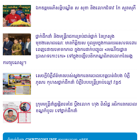
ឯកឧត្តមអភិសន្តិបណ្ឌិត ស សុខា និងលោកជំទាវ កែ សួនសុភី
ថ្នាក់ដឹកនាំ និងមន្ត្រីរាជការគ្រប់ជាន់ថ្នាក់ នៃក្រសួង
មុខងារសាធារណៈ មានកិត្តិយស ចូលរួមក្នុងការអបអរសារទរពោរ
ពេញដោយមោទកភាព ក្នុងការដាក់បញ្ចូល «រមណីយដ្ឋាន
ប្រាសាទកោះកេរ» ទៅក្នុងបញ្ជីបេតិកភណ្ឌពិភពលោកនៃអង្គ
ការយូណេស្កូ។
សេចក្តីបំភ្លឺព័ត៌មានរបស់ស្នងការនគរបាលខេត្តបាត់ដំបង បំភ្លឺ
ភូតភរ កុហសថ្នាក់ដឹកនាំ បំភ្លឺបែបបន្ត្រីគ្រាប់ល្ពៅ វគ្គ៥
ក្រុមមន្ត្រីនាំគ្នាផ្ដិតមេដៃ ប្ដឹងលោក ហុង ពិសិដ្ឋ អធិការនគរបាល
ខណ្ឌកំបូល ទៅថ្នាក់ដឹកនាំ