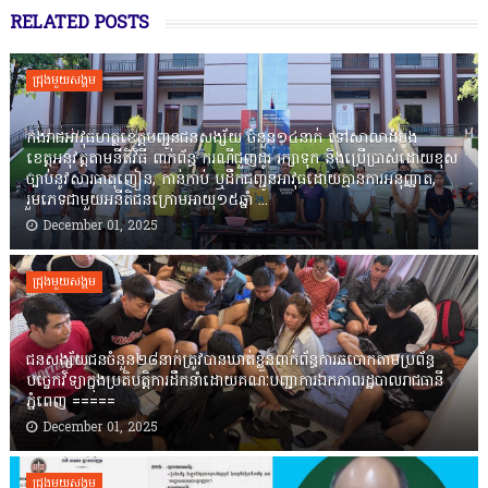
RELATED POSTS
ជ្រុងមួយសង្គម
កងរាជឣាវុធហត្ថខេត្តបញ្ជូនជនសង្ស័យ ចំនួន១៤នាក់ ទៅសាលាដំបូង
ខេត្តឣនុវត្តតាមនីតិវិធី ពាក់ព័ន្ធ ករណីជួញដូរ រក្សាទុក និងប្រើប្រាស់ដោយខុស
ច្បាប់នូវសារធាតុញៀន, កាន់កាប់ ឬដឹកជញ្ជូនអាវុធដោយគ្មានការអនុញ្ញាត,
រួមភេទជាមួយអនីតិជនក្រោមអាយុ១៥ឆ្នាំ ...
December 01, 2025
ជ្រុងមួយសង្គម
ជនសង្ស័យជនចំនួន២៨នាក់ត្រូវបានឃាត់ខ្លួនពាក់ព័ន្ធការឆបោកតាមប្រព័ន្ធ
បច្ចេកវិទ្យាក្នុងប្រតិបត្តិការដឹកនាំដោយគណៈបញ្ជាការឯកភាពរដ្ឋបាលរាជធានី
ភ្នំពេញ ‎=====
December 01, 2025
ជ្រុងមួយសង្គម