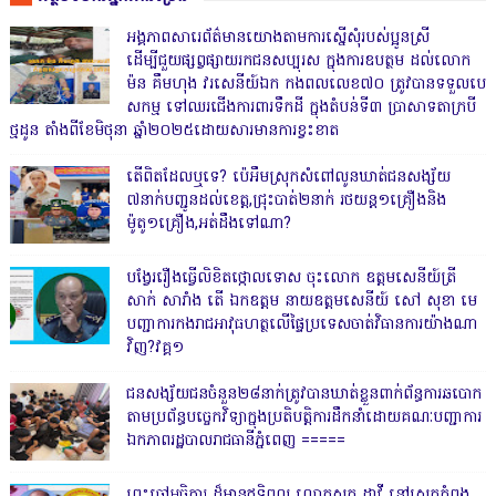
អង្គភាពសារេព័ត៌មានយោងតាមការស្នើសុំរបស់ប្អូនស្រី
ដើម្បីជួយផ្សព្វផ្សាយរកជនសប្បុរស ក្នុងការឧបត្ថម ដល់លោក
ម៉ន គឹមហុង វរសេនីយ៍ឯក កងពលលេខ៧០ ត្រូវបានទទួលបេ
សកម្ម ទៅឈរជើងការពារទឹកដី ក្នុងតំបន់ទី៣ ប្រាសាទតាក្របី
ថ្មដូន តាំងពីខែមិថុនា ឆ្នាំ២០២៥ដោយសារមានការខ្វះខាត
តើពិតដែលឬទេ? ប៉េអឹមស្រុកសំពៅលូនឃាត់ជនសង្ស័យ
៧នាក់បញ្ជូនដល់ខេត្ត,ជ្រុះបាត់២នាក់ រថយន្ត១គ្រឿងនិង
ម៉ូតូ១គ្រឿង,អត់ដឹងទៅណា?
បង្វែររឿងធ្វើលិខិតថ្កោលទោស ចុះលោក ឧត្តមសេនីយ៍ត្រី
សាក់ សារាំង តើ ឯកឧត្តម នាយឧត្តមសេនីយ៍ សៅ សុខា មេ
បញ្ជាការកងរាជអាវុធហត្ថលើផ្ទៃប្រទេសចាត់វិធានការយ៉ាងណា
វិញ?វគ្គ១
ជនសង្ស័យជនចំនួន២៨នាក់ត្រូវបានឃាត់ខ្លួនពាក់ព័ន្ធការឆបោក
តាមប្រព័ន្ធបច្ចេកវិទ្យាក្នុងប្រតិបត្តិការដឹកនាំដោយគណៈបញ្ជាការ
ឯកភាពរដ្ឋបាលរាជធានីភ្នំពេញ ‎=====
ព្រះចៅអធិការ ដ៏មានឥទ្ធិពល លោកសុត ដាវី នៅស្រុកកំពុង