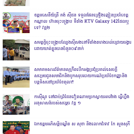
ឧត្តមសេនីយ៍ត្រី គង់ ស៊ីដន ទទួលផែនគ្រឿងញៀនប្រចាំខេត្ត
កណ្តាល ហ៊ានចុះបង្ក្រាប ទីតាំង KTV Galaxy 142ដែលឬ
ទេ? វគ្គ២
សមត្ថកិ្ចចុះបង្ក្រាបល្បែងស៊ីសងនៅទីតាំងតារាងបាល់ជ្រោយចង្វារ
ដោយឃាត់ខ្លួនបានចំនួន០៩នាក់
សមាគមសារព័ត៌មានសុក្រឹតបើកអង្គប្រជុំប្រគល់សេចក្តី
សម្រេចជូនសមាជិកនិងបូកសរុបរបាយការណ៍ប្រចាំខែកញ្ញានិង
បន្តទិសដៅប្រចាំខែតុលា!!
កាសុីណូ នៅជាប់ព្រំដែនវៀតណាមច្រកស្វាយអាង៉ោង ធ្វើហ្នឹង
អនុសាសន៍របស់សម្ដេច វគ្គ ១
ឯកឧត្តមអភិសន្តិបណ្ឌិត ស សុខា និងលោកជំទាវ កែ សួនសុភី