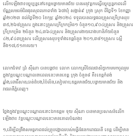
លើកឡើងថា៖បច្ចុប្បន្ននៅខេត្តមន្ទាយមានជ័យ បានអនុវត្តការធ្វើបច្ចុប្បន្នភាពលើ
ប័ណ្ណសមធម៌ជិតផុតសុពលភាពទាំង ៦៧ឃុំ សង្កាត់៩ ក្រុង ស្រុក ពីថ្ងៃទី១ ខែកញ្ញា
ឆ្នាំ២០២៣ ដល់ថ្ងៃទី២០ ខែកុម្ភៈ ឆ្នាំ២០២៤ ទទួលបានលទ្ធផលគ្រួសារក្រីក្រសរុប
៣៥,២៦៨គ្រួសារ ក្នុងនោះគ្រួសារក្រីក្រកម្រិត១ ចំនួន១០,៩០៤គ្រួសារ និងគ្រួសារ
ក្រីក្រកម្រិត ២ចំនួន ២៤,៣៦៤គ្រួសារ និងគ្រួសារងាយរោងហានិភ័យចំនួន
៤២,៩៤៣គ្រួសារ លើគ្រួសារសរុបទូទាំងខេត្តចំនួន ២០១,៣៨១គ្រួសារ ស្មើ
នឹង១៧,៥១ភាគរយ។
លោកជំទាវ ព្រំ សុីណា បានបន្តថា៖ លោក លោកស្រីដែលជាសិក្ខាកាមមកចូលរួម
ក្នុងវគ្គបណ្ដុះបណ្ដាលនាពេលនេះមានខេត្ត ក្រុង ចំនួន៨ គឺ៖ខេត្តកំពង់
ឆ្នាំង,ពោធិ៍សាត,បាត់ដំបង,ប៉ៃលិន,សៀមរាប,ឧត្តរមានជ័យ,បន្ទាយមានជ័យ និង
រាជធានីភ្នំពេញ។
ថ្លែងក្នុងវគ្គបណ្ដុះបណ្ដាលនោះឯកឧត្តម ទុយ សុីណា បានមានប្រសាសន៍លើក
ឡើងថា៖ វគ្គបណ្ដុះបណ្ដាលនេះមានគោលបំណង៖
១,ដើម្បីពង្រឹងសមត្ថភាពដល់គ្រូបង្គោលរបស់មន្ទីរផែនការរាជធានី ខេត្ត ដើម្បីមាន