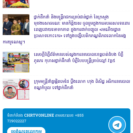
ថ្នាក់ដឹកនាំ និងមន្ត្រីរាជការគ្រប់ជាន់ថ្នាក់ នៃក្រសួង
មុខងារសាធារណៈ មានកិត្តិយស ចូលរួមក្នុងការអបអរសារទរពោរ
ពេញដោយមោទកភាព ក្នុងការដាក់បញ្ចូល «រមណីយដ្ឋាន
ប្រាសាទកោះកេរ» ទៅក្នុងបញ្ជីបេតិកភណ្ឌពិភពលោកនៃអង្គ
ការយូណេស្កូ។
សេចក្តីបំភ្លឺព័ត៌មានរបស់ស្នងការនគរបាលខេត្តបាត់ដំបង បំភ្លឺ
ភូតភរ កុហសថ្នាក់ដឹកនាំ បំភ្លឺបែបបន្ត្រីគ្រាប់ល្ពៅ វគ្គ៥
ក្រុមមន្ត្រីនាំគ្នាផ្ដិតមេដៃ ប្ដឹងលោក ហុង ពិសិដ្ឋ អធិការនគរបាល
ខណ្ឌកំបូល ទៅថ្នាក់ដឹកនាំ
ទំនាក់ទំនង​​
CHRTVONLINE
តាមរយៈលេខ +855
719022227
ចុចតំណតេលេក្រាម