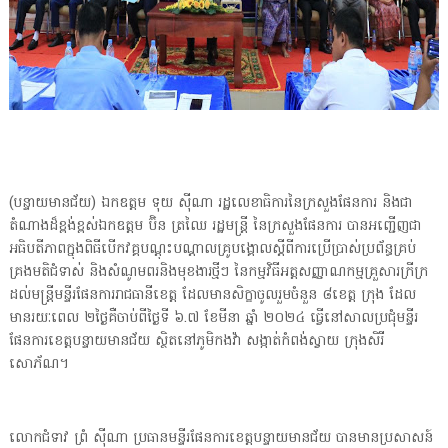
(បន្ទាយមានជ័យ) ឯកឧត្តម ទុយ សុីណា រដ្ឋលេខាធិការនៃក្រសួងផែនការ និងជា
តំណាងដ៏ខ្ពង់ខ្ពស់ឯកឧត្តម ប៊ិន ត្រឈៃ រដ្ឋមន្ត្រី នៃក្រសួងផែនការ បានអញ្ជើញជា
អធិបតីភាពក្នុងពិធីបើកវគ្គបណ្ដុះបណ្ដាលគ្រូបង្គោលស្ដីពីការប្រើប្រាស់ប្រព័ន្ធគ្រប់
គ្រងមតិជំទាស់ និងសំណូមពរនិងមុខងារថ្មីៗ នៃកម្មវិធីអត្តសញ្ញាណកម្មគ្រួសារក្រីក្រ
ដល់មន្ត្រីមន្ទីរផែនការរាជធានីខេត្ត ដែលមានសិក្ខាចូលរួមចំនួន ៨ខេត្ត ក្រុង ដែល
មានរយៈពេល ២ថ្ងៃគឺចាប់ពីថ្ងៃទី ៦.៧ ខែមីនា ឆ្នាំ ២០២៤ ធ្វើនៅសាលប្រជុំមន្ទីរ
ផែនការខេត្តបន្ទាយមានជ័យ ស្ថិតនៅភូមិកងវ៉ា សង្កាត់កំពង់ស្វាយ ក្រុងសិរី
សោភ័ណ។
លោកជំទាវ ព្រំ សុីណា ប្រធានមន្ទីរផែនការខេត្តបន្ទាយមានជ័យ បានមានប្រសាសន៍