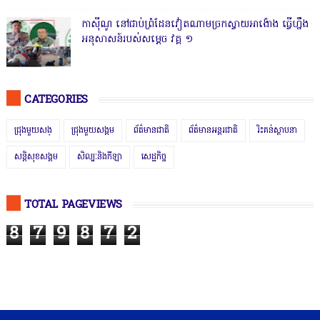
កាសុីណូ នៅជាប់ព្រំដែនវៀតណាមច្រកស្វាយអាង៉ោង ធ្វើហ្នឹង
អនុសាសន៍របស់សម្ដេច វគ្គ ១
CATEGORIES
ជ្រុងមួយសង្
ជ្រុងមួយសង្គម
ព័ត៌មានជាតិ
ព័ត៌មានអន្តរជាតិ
រិះគន់ស្ថាបនា
សន្តិសុខសង្គម
សិល្បៈនិងកីឡា
សេដ្ឋកិច្ច
TOTAL PAGEVIEWS
8
7
9
8
7
2