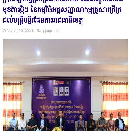
មុខងារថ្មីៗ នៃកម្មវិធីអត្តសញ្ញាណកម្មគ្រួសារក្រីក្រ
ដល់មន្ត្រីមន្ទីរផែនការរាជធានីខេត្ត
March 06, 2024
ជ្រុងមួយសង្គម