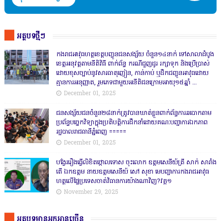
អត្ថបទថ្មីៗ
កងរាជឣាវុធហត្ថខេត្តបញ្ជូនជនសង្ស័យ ចំនួន១៤នាក់ ទៅសាលាដំបូង
ខេត្តឣនុវត្តតាមនីតិវិធី ពាក់ព័ន្ធ ករណីជួញដូរ រក្សាទុក និងប្រើប្រាស់
ដោយខុសច្បាប់នូវសារធាតុញៀន, កាន់កាប់ ឬដឹកជញ្ជូនអាវុធដោយ
គ្មានការអនុញ្ញាត, រួមភេទជាមួយអនីតិជនក្រោមអាយុ១៥ឆ្នាំ ...
December 01, 2025
ជនសង្ស័យជនចំនួន២៨នាក់ត្រូវបានឃាត់ខ្លួនពាក់ព័ន្ធការឆបោកតាម
ប្រព័ន្ធបច្ចេកវិទ្យាក្នុងប្រតិបត្តិការដឹកនាំដោយគណៈបញ្ជាការឯកភាព
រដ្ឋបាលរាជធានីភ្នំពេញ ‎=====
December 01, 2025
បង្វែររឿងធ្វើលិខិតថ្កោលទោស ចុះលោក ឧត្តមសេនីយ៍ត្រី សាក់ សារាំង
តើ ឯកឧត្តម នាយឧត្តមសេនីយ៍ សៅ សុខា មេបញ្ជាការកងរាជអាវុធ
ហត្ថលើផ្ទៃប្រទេសចាត់វិធានការយ៉ាងណាវិញ?វគ្គ១
November 29, 2025
អត្ថបទមានអ្នកអានច្រើន