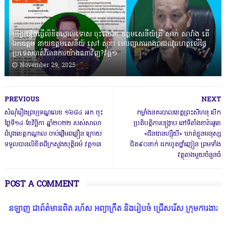
បង្វែររឿងធ្វើលិខិតថ្កោលទោស ចុះលោក ឧត្តមសេនីយ៍ត្រី សាក់ សារាំង តើ
ឯកឧត្តម នាយឧត្តមសេនីយ៍ សៅ សុខា មេបញ្ជាការកងរាជអាវុធហត្ថលើផ្ទៃ
ប្រទេសចាត់វិធានការយ៉ាងណាវិញ?វគ្គ១
November 29, 2025
PREVIOUS
NEXT
សំណុំរឿងព្រហ្មទណ្ឌលេខ ១៦៨៤ អក ចុះ
កម្លាំងនគរបាលខេត្ដព្រះសីហនុ បើក
ថ្ងៃទី១៤ ខែវិច្ឆិកា ឆ្នាំ២០២២ របស់សាលា
ប្រតិបត្ដិការបង្ក្រាប នៅទីតាំងខារ៉ាអូខេ
ដំបូងខេត្តកណ្តាល ចាប់ផ្តើមពន្លឿន ក្រោយ
«ជីនឌានហ្ស៊ីយី» ឃាត់ខ្លួនមនុស្ស
ទទួលបានលិខិតពីក្រសួងយុត្តិធម៌ វគ្គ១៣
ជិត៩០នាក់ ដកហូតថ្នាំញៀន ព្រមទាំង
វត្ថុតាងមួយចំនួនធំ
POST A COMMENT
ានពិត រហ័ស អព្យាក្រឹត និងរៀបចំ ជ្រើសរើស ក្រុមការងារ នៅតាមបណ្តាលរាជ