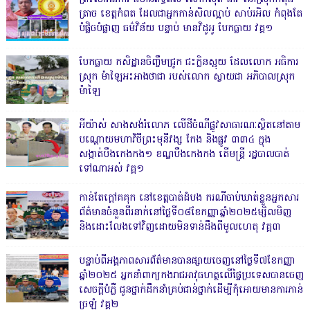
ត្រាច ខេត្តកំពត ដែលជាអ្នកកាន់សិលល្អាប់ សាប់រអិល កំពុងតែ
បំផ្លិចបំផ្លាញ ធម៌វិន័យ បន្ទាប់ មានវិដូអូ បែកធ្លាយ វគ្គ១
បែកធ្លាយ កសិដ្ឋានចិញ្ចឹមជ្រូក ជះក្លិនស្អុយ ដែលលោក អធិការ
ស្រុក ម៉ាឡៃអះអាងថាជា របស់លោក ស្វាយជា អភិបាលស្រុក
ម៉ាឡៃ
អីយ៉ាស់ សាងសង់រំលោភ លើដីចំណីផ្លូវសាធារណៈស្ថិតនៅតាម
បណ្ដោយមហាវិថីព្រះមុនីវង្ស កែង និងផ្លូវ ៣៣៤ ក្នុង
សង្កាត់បឹងកេងកង១ ខណ្ឌបឹងកេងកង តើមន្ត្រី រដ្ឋបាលបាត់
ទៅណាអស់ វគ្គ១
កាន់តែក្តៅគគុក នៅខេត្តបាត់ដំបង ករណីចាប់ឃាត់ខ្លួនអ្នកសារ
ព័ត៌មានចំនួនពីរនាក់នៅថ្ងៃទី០៨ខែកញ្ញាឆ្នាំ២០២៥ម្សិលមិញ
និងដោះលែងទៅវិញដោយមិនទាន់ដឹងពីមូលហេតុ វគ្គ៣
បន្ទាប់ពីអង្គភាពសារព័ត៌មានបានផ្សាយចេញនៅថ្ងៃទី៧ខែកញ្ញា
ឆ្នាំ២០២៥ អ្នកនាំពាក្យកងរាជអាវុធហត្ថលើផ្ទៃប្រទេសបានចេញ
សេចក្តីបំភ្លឺ ជូនថ្នាក់ដឹកនាំគ្រប់ជាន់ថ្នាក់ដើម្បីកុំអោយមានការភាន់
ច្រឡំ វគ្គ២