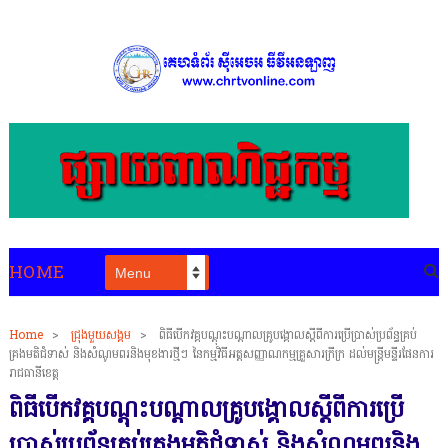
HOME
Home
>
ជ្រុងមួយសង្គម
>
ពិធីបើកវគ្គបណ្ដុះបណ្ដាលគ្រូបង្គោលស្ដីពីការប្រើប្រាស់ប្រព័ន្ធគ្រប់
គ្រងមតិជំទាស់ និងសំណូមពរនិងមុខងារថ្មីៗ នៃកម្មវិធីអត្តសញ្ញាណកម្មគ្រួសារក្រីក្រ ដល់មន្ត្រីមន្ទីរផែនការ
រាជធានីខេត្ត
ពិធីបើកវគ្គបណ្ដុះបណ្ដាលគ្រូបង្គោលស្ដីពីការប្រើ
ប្រាស់ប្រព័ន្ធគ្រប់គ្រងមតិជំទាស់ និងសំណូមពរនិង