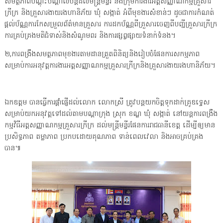
សមត្ថភាពបណ្ដុះបណ្ដាលបន្តដល់មន្ត្រីមន្ទីរ និងក្រុមការងារអត្តសញ្ញាណកម្មគ្រួសារ
ក្រីក្រ និងគ្រួសារងាយរងហានិភ័យ ឃុំ សង្កាត់ អំពីមុខងារសំខាន់ៗ ដូចជាការកំណត់
ផ្ដល់ប័ណ្ណការកែសម្រួលព័ត៌មានគ្រួសារ ការដកប័ណ្ណពីគ្រួសារចេញពីបញ្ជីគ្រួសារក្រីក្រ
ការគ្រប់គ្រងមតិជំទាស់និងសំណូមពរ និងការផ្សព្វផ្សាយទំនាក់ទំនង។
២,ការពង្រឹងសមត្ថភាពមុខងារតាមដានត្រួតពិនិត្យនិងរៀបចំផែនការសកម្មភាព
សម្រាប់ការអនុវត្តការងារអត្តសញ្ញាណកម្មគ្រួសារក្រីក្រនិងគ្រួសារងាយរងហានិភ័យ។
ឯកឧត្តម បានធ្វើការផ្ដាំផ្ញើដល់លោក លោកស្រី ត្រូវបន្តយកចិត្តទុកដាក់គ្រូឧទ្ទេស
សម្រាប់យកអនុវត្តទៅដល់តាមបណ្ដាក្រុង ស្រុក ខណ្ឌ ឃុំ សង្កាត់ នៅយន្តការពង្រឹង
កម្មវិធីអត្តសញ្ញាណកម្មគ្រួសារក្រីក្រ ដល់មន្ត្រីមន្ទីរផែនការរាជធានីខេត្ត ដើម្បីឲ្យមាន
ប្រសិទ្ធភាព តម្លាភាព ប្រកបដោយគុណភាព ទាន់ពេលវេលា និងអាចគ្រប់គ្រង
បាន៕