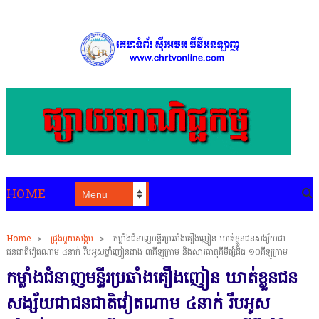
HOME
Home
>
ជ្រុងមួយសង្គម
>
កម្លាំងជំនាញមន្ទីរប្រឆាំងគឿងញៀន ឃាត់ខ្លួនជនសង្ស័យជា
ជនជាតិវៀតណាម ៤នាក់ រឹបអូសថ្នាំញៀនជាង ៣គីឡូក្រាម និងសារធាតុគីមីផ្សំជិត ១០គីឡូក្រាម
កម្លាំងជំនាញមន្ទីរប្រឆាំងគឿងញៀន ឃាត់ខ្លួនជន
សង្ស័យជាជនជាតិវៀតណាម ៤នាក់ រឹបអូស