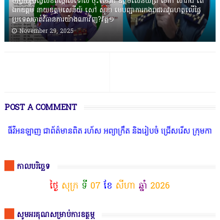
បង្វែររឿងធ្វើលិខិតថ្កោលទោស ចុះលោក ឧត្តមសេនីយ៍ត្រី សាក់ សារាំង តើ
ឯកឧត្តម នាយឧត្តមសេនីយ៍ សៅ សុខា មេបញ្ជាការកងរាជអាវុធហត្ថលើផ្ទៃ
ប្រទេសចាត់វិធានការយ៉ាងណាវិញ?វគ្គ១
November 29, 2025
POST A COMMENT
ាញ ជាព័ត៌មានពិត រហ័ស អព្យាក្រឹត និងរៀបចំ ជ្រើសរើស ក្រុមការងារ នៅត
កាលបរិច្ឆេទ
ថ្ងៃ
សុក្រ
ទី
07
ខែ
សីហា
ឆ្នាំ
2026
សូមអរគុណសម្រាប់ការឧត្ថម្ភ