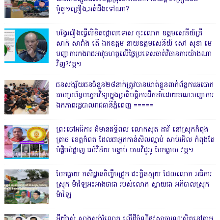
ម៉ូតូ១គ្រឿង,អត់ដឹងទៅណា?
បង្វែររឿងធ្វើលិខិតថ្កោលទោស ចុះលោក ឧត្តមសេនីយ៍ត្រី
សាក់ សារាំង តើ ឯកឧត្តម នាយឧត្តមសេនីយ៍ សៅ សុខា មេ
បញ្ជាការកងរាជអាវុធហត្ថលើផ្ទៃប្រទេសចាត់វិធានការយ៉ាងណា
វិញ?វគ្គ១
ជនសង្ស័យជនចំនួន២៨នាក់ត្រូវបានឃាត់ខ្លួនពាក់ព័ន្ធការឆបោក
តាមប្រព័ន្ធបច្ចេកវិទ្យាក្នុងប្រតិបត្តិការដឹកនាំដោយគណៈបញ្ជាការ
ឯកភាពរដ្ឋបាលរាជធានីភ្នំពេញ ‎=====
ព្រះចៅអធិការ ដ៏មានឥទ្ធិពល លោកសុត ដាវី នៅស្រុកកំពុង
ត្រាច ខេត្តកំពត ដែលជាអ្នកកាន់សិលល្អាប់ សាប់រអិល កំពុងតែ
បំផ្លិចបំផ្លាញ ធម៌វិន័យ បន្ទាប់ មានវិដូអូ បែកធ្លាយ វគ្គ១
បែកធ្លាយ កសិដ្ឋានចិញ្ចឹមជ្រូក ជះក្លិនស្អុយ ដែលលោក អធិការ
ស្រុក ម៉ាឡៃអះអាងថាជា របស់លោក ស្វាយជា អភិបាលស្រុក
ម៉ាឡៃ
អីយ៉ាស់ សាងសង់រំលោភ លើដីចំណីផ្លូវសាធារណៈស្ថិតនៅតាម