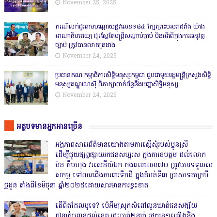
November 25, 2025
ករណីលក់ដូរតាមបណ្តោយផ្លូវលេខ១៨៤ ក្បែរព្រះបរមរាជវាំង យ៉ាង
អាណាធិបតេយ្យ ដុះស្លែតែមន្ត្រីសណ្តាប់ធ្នាប់ មិនអើពើក្នុងការអនុវត្ត
ច្បាប់ ត្រូវបានលាតត្រដាង
November 24, 2025
ប្រធានគណៈកម្មាធិការសិទ្ធិមនុស្សកម្ពុជា ជួបជាមួយរដ្ឋមន្ត្រីក្រសួងសិទ្ធិ
មនុស្សឥណ្ឌូណេស៊ី ពិភាក្សាពាក់ព័ន្ធនឹងបញ្ហាសិទ្ធិមនុស្ស
November 24, 2025
អត្ថបទមានអ្នកអានច្រើន
អង្គភាពសារេព័ត៌មានយោងតាមការស្នើសុំរបស់ប្អូនស្រី
ដើម្បីជួយផ្សព្វផ្សាយរកជនសប្បុរស ក្នុងការឧបត្ថម ដល់លោក
ម៉ន គឹមហុង វរសេនីយ៍ឯក កងពលលេខ៧០ ត្រូវបានទទួលបេ
សកម្ម ទៅឈរជើងការពារទឹកដី ក្នុងតំបន់ទី៣ ប្រាសាទតាក្របី
ថ្មដូន តាំងពីខែមិថុនា ឆ្នាំ២០២៥ដោយសារមានការខ្វះខាត
តើពិតដែលឬទេ? ប៉េអឹមស្រុកសំពៅលូនឃាត់ជនសង្ស័យ
៧នាក់បញ្ជូនដល់ខេត្ត,ជ្រុះបាត់២នាក់ រថយន្ត១គ្រឿងនិង