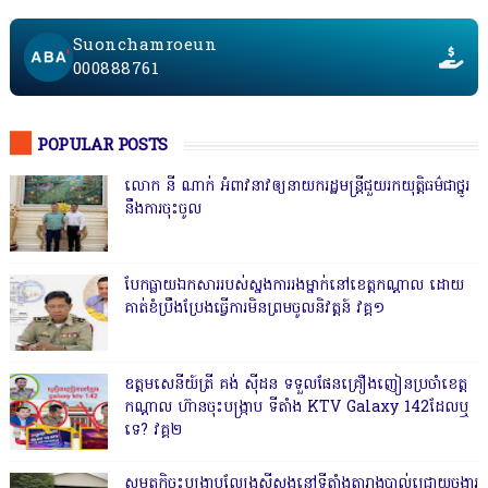
Suonchamroeun
000888761
POPULAR POSTS
លោក នី ណាក់ អំពាវនាវឲ្យនាយករដ្ឋមន្ត្រីជួយរកយុត្តិធម៌ជាថ្នូរ
នឹងការចុះចូល
បែកធ្លាយឯកសាររបស់ស្នងការរងម្នាក់នៅខេត្តកណ្ដាល ដោយ
គាត់ខំប្រឹងប្រែងធ្វើការមិនព្រមចូលនិវត្តន៍ វគ្គ១
ឧត្តមសេនីយ៍ត្រី គង់ ស៊ីដន ទទួលផែនគ្រឿងញៀនប្រចាំខេត្ត
កណ្តាល ហ៊ានចុះបង្ក្រាប ទីតាំង KTV Galaxy 142ដែលឬ
ទេ? វគ្គ២
សមត្ថកិ្ចចុះបង្ក្រាបល្បែងស៊ីសងនៅទីតាំងតារាងបាល់ជ្រោយចង្វារ