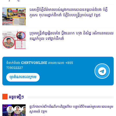
សេចក្តីបំភ្លឺព័ត៌មានរបស់ស្នងការនគរបាលខេត្តបាត់ដំបង បំភ្លឺ
ភូតភរ កុហសថ្នាក់ដឹកនាំ បំភ្លឺបែបបន្ត្រីគ្រាប់ល្ពៅ វគ្គ៥
ក្រុមមន្ត្រីនាំគ្នាផ្ដិតមេដៃ ប្ដឹងលោក ហុង ពិសិដ្ឋ អធិការនគរបាល
ខណ្ឌកំបូល ទៅថ្នាក់ដឹកនាំ
ទំនាក់ទំនង​​
CHRTVONLINE
តាមរយៈលេខ +855
719022227
ចុចតំណតេលេក្រាម
អត្ថបទថ្មីៗ
ផ្ទះកែងចាប់បើកដំណើរការវិញហើយ បន្ទាប់ពីបិទអស់មួយរយ:ពេលសូម
ស្វាគមន៍ វគ្គ១