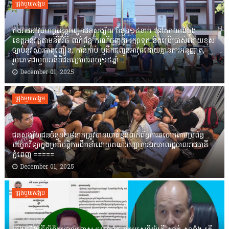
ជ្រុងមួយសង្គម
កងរាជឣាវុធហត្ថខេត្តបញ្ជូនជនសង្ស័យ ចំនួន១៤នាក់ ទៅសាលាដំបូង
ខេត្តឣនុវត្តតាមនីតិវិធី ពាក់ព័ន្ធ ករណីជួញដូរ រក្សាទុក និងប្រើប្រាស់ដោយខុស
ច្បាប់នូវសារធាតុញៀន, កាន់កាប់ ឬដឹកជញ្ជូនអាវុធដោយគ្មានការអនុញ្ញាត,
រួមភេទជាមួយអនីតិជនក្រោមអាយុ១៥ឆ្នាំ ...
December 01, 2025
ជ្រុងមួយសង្គម
ជនសង្ស័យជនចំនួន២៨នាក់ត្រូវបានឃាត់ខ្លួនពាក់ព័ន្ធការឆបោកតាមប្រព័ន្ធ
បច្ចេកវិទ្យាក្នុងប្រតិបត្តិការដឹកនាំដោយគណៈបញ្ជាការឯកភាពរដ្ឋបាលរាជធានី
ភ្នំពេញ ‎=====
December 01, 2025
ជ្រុងមួយសង្គម