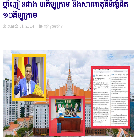
ថ្នាំញៀនជាង ៣គីឡូក្រាម និងសារធាតុគីមីផ្សំជិត
១០គីឡូក្រាម
March 31, 2024
ជ្រុងមួយសង្គម