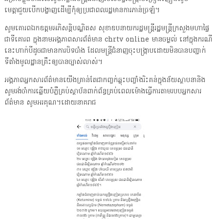
មេត្តាជួយបើកបង្ហាញដើម្បីកុំឲ្យប្រជាពលរដ្ឋមានការភាន់ច្រឡំ។
សូមគោរពឯកឧត្តមអភិសន្តិបណ្ឌិតស សុខាឧបនាយករដ្ឋមន្ត្រីរដ្ឋមន្ត្រីក្រសួងមហាផ្ទៃ
ជាទីគោរព ក្នុងនាមអង្គភាពសារព័ត៌មាន chrtv online មានចម្ងល់ នៅក្នុងករណី
នេះហាក់បីដូចជាមានការបិទបាំង ដែលមន្ត្រីជំនាញចុះបង្ក្រាបដោយមិនបានបញ្ជាក់
ទីតាំងមូលដ្ឋានគ្រឹះឲ្យបានច្បាស់លាស់។
អង្គភាពអ្នកសារព័ត៌មានយើងគ្រាន់តែជាកញ្ចក់ឆ្លុះបញ្ចាំងរិះគន់ក្នុងន័យស្ថាបនានិង
សូមរង់ចាំការឆ្លើយបំភ្លឺគ្រប់ស្ថាប័នពាក់ព័ន្ធគ្រប់ពេលម៉ោងធ្វើការតាមរបបអ្នកសារ
ព័ត៌មាន សូមអរគុណ។ដោយនាគរាជ