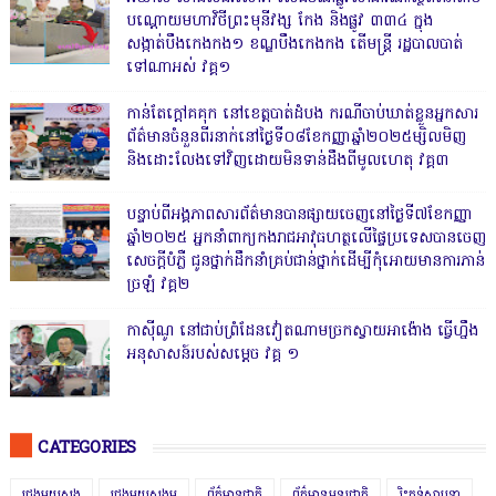
បណ្ដោយមហាវិថីព្រះមុនីវង្ស កែង និងផ្លូវ ៣៣៤ ក្នុង
សង្កាត់បឹងកេងកង១ ខណ្ឌបឹងកេងកង តើមន្ត្រី រដ្ឋបាលបាត់
ទៅណាអស់ វគ្គ១
កាន់តែក្តៅគគុក នៅខេត្តបាត់ដំបង ករណីចាប់ឃាត់ខ្លួនអ្នកសារ
ព័ត៌មានចំនួនពីរនាក់នៅថ្ងៃទី០៨ខែកញ្ញាឆ្នាំ២០២៥ម្សិលមិញ
និងដោះលែងទៅវិញដោយមិនទាន់ដឹងពីមូលហេតុ វគ្គ៣
បន្ទាប់ពីអង្គភាពសារព័ត៌មានបានផ្សាយចេញនៅថ្ងៃទី៧ខែកញ្ញា
ឆ្នាំ២០២៥ អ្នកនាំពាក្យកងរាជអាវុធហត្ថលើផ្ទៃប្រទេសបានចេញ
សេចក្តីបំភ្លឺ ជូនថ្នាក់ដឹកនាំគ្រប់ជាន់ថ្នាក់ដើម្បីកុំអោយមានការភាន់
ច្រឡំ វគ្គ២
កាសុីណូ នៅជាប់ព្រំដែនវៀតណាមច្រកស្វាយអាង៉ោង ធ្វើហ្នឹង
អនុសាសន៍របស់សម្ដេច វគ្គ ១
CATEGORIES