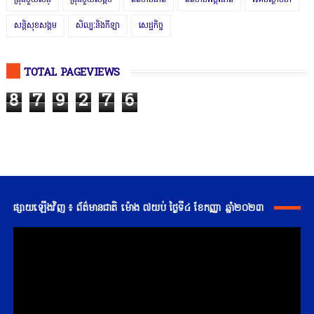
ជ្រុងមួយសង្
ជ្រុងមួយសង្គម
ព័ត៌មានជាតិ
ព័ត៌មានអន្តរជាតិ
រិះគន់ស្ថាបនា
សន្តិសុខសង្គម
សិល្បៈនិងកីឡា
សេដ្ឋកិច្ច
TOTAL PAGEVIEWS
8
7
9
2
7
6
ផ្សាយឡើងវិញ ៖ ព័ត៌មានជាតិ ម៉ោង ៧យប់ ថ្ងៃទី៤ ខែកញ្ញា ឆ្នាំ២០២៣