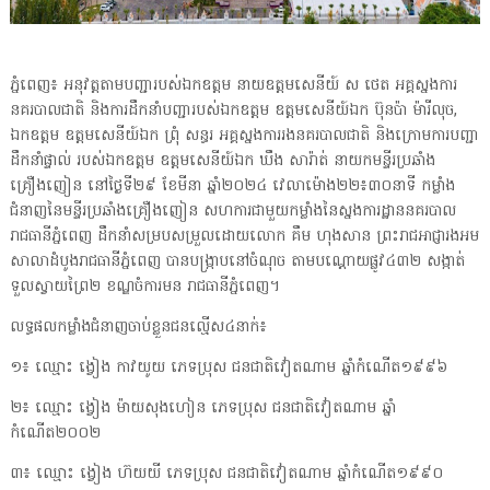
ភ្នំពេញ៖ អនុវត្តតាមបញ្ជារបស់ឯកឧត្តម នាយឧត្ដមសេនីយ៍ ស ថេត អគ្គស្នងការ
នគរបាលជាតិ និងការដឹកនាំបញ្ជារបស់ឯកឧត្តម ឧត្តមសេនីយ៍ឯក ប៊ុនប៉ា ម៉ារីលុច,
ឯកឧត្តម ឧត្ដមសេនីយ៍ឯក ព្រុំ សន្ធរ អគ្គស្នងការរងនគរបាលជាតិ និងក្រោមការបញ្ជា
ដឹកនាំផ្ទាល់ របស់ឯកឧត្តម ឧត្ដមសេនីយ៍ឯក ឃឹង សារ៉ាត់ នាយកមន្ទីរប្រឆាំង
គ្រឿងញៀន នៅថ្ងៃទី២៩ ខែមីនា ឆ្នាំ២០២៤ វេលាម៉ោង២២៖៣០នាទី កម្លាំង
ជំនាញនៃមន្ទីរប្រឆាំងគ្រឿងញៀន សហការជាមួយកម្លាំងនៃស្នងការដ្ឋាននគរបាល
រាជធានីភ្នំពេញ ដឹកនាំសម្របសម្រួលដោយលោក គឹម ហុងសាន ព្រះរាជអាជ្ញារងអម
សាលាដំបូងរាជធានីភ្នំពេញ បានបង្ក្រាបនៅចំណុច តាមបណ្តោយផ្លូវ៤៣២ សង្កាត់
ទួលស្វាយព្រៃ២ ខណ្ឌចំការមន រាជធានីភ្នំពេញ។
លទ្ធផលកម្លាំងជំនាញចាប់ខ្លួនជនល្មើស៤នាក់៖
១៖ ឈ្មោះ ង្វៀង កាវយូយ ភេទប្រុស ជនជាតិវៀតណាម ឆ្នាំកំណើត១៩៩៦
២៖ ឈ្មោះ ង្វៀង ម៉ាយសុងហៀន ភេទប្រុស ជនជាតិវៀតណាម ឆ្នាំ
កំណើត២០០២
៣៖ ឈ្មោះ ង្វៀង ហ៊យយី ភេទប្រុស ជនជាតិវៀតណាម ឆ្នាំកំណើត១៩៩០