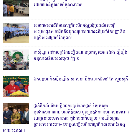
ដោយឃាត់ខ្លួនបានចំនួន០៩នាក់
សមាគមសារព័ត៌មានសុក្រឹតបើកអង្គប្រជុំប្រគល់សេចក្តី
សម្រេចជូនសមាជិកនិងបូកសរុបរបាយការណ៍ប្រចាំខែកញ្ញានិង
បន្តទិសដៅប្រចាំខែតុលា!!
កាសុីណូ នៅជាប់ព្រំដែនវៀតណាមច្រកស្វាយអាង៉ោង ធ្វើហ្នឹង
អនុសាសន៍របស់សម្ដេច វគ្គ ១
ឯកឧត្តមអភិសន្តិបណ្ឌិត ស សុខា និងលោកជំទាវ កែ សួនសុភី
ថ្នាក់ដឹកនាំ និងមន្ត្រីរាជការគ្រប់ជាន់ថ្នាក់ នៃក្រសួង
មុខងារសាធារណៈ មានកិត្តិយស ចូលរួមក្នុងការអបអរសារទរពោរ
ពេញដោយមោទកភាព ក្នុងការដាក់បញ្ចូល «រមណីយដ្ឋាន
ប្រាសាទកោះកេរ» ទៅក្នុងបញ្ជីបេតិកភណ្ឌពិភពលោកនៃអង្គ
ការយូណេស្កូ។