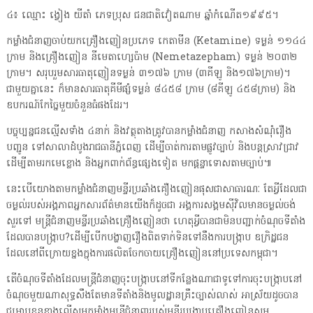
៤៖ ឈ្មោះ ង្វៀង យីតាំ ភេទប្រុស ជនជាតិវៀតណាម ឆ្នាំកំណើត១៩៩៥។
កម្លាំងជំនាញចាប់យកគ្រឿងញៀនប្រភេទ កេតាមីន (Ketamine) ទម្ងន់ ១១៤៤
ក្រាម និងគ្រឿងញៀន នីមេតាហ្សេប៉ាម (Nemetazepham) ទម្ងន់ ២០៣២
ក្រាម។ សរុបរួមសារធាតុញៀនទម្ងន់ ៣១៧៦ ក្រាម (៣គីឡូ និង១៧៦ក្រាម)។
ជាមួយគ្នានេះ ក៏មានសារធាតុគីមីផ្សំទម្ងន់ ៨៤៥៨ ក្រាម (៨គីឡូ ៤៥៨ក្រាម) និង
ឧបករណ៍កែច្នៃមួយចំនួនធំផងដែរ។
បច្ចុប្បន្នជនល្មើសទាំង ៤នាក់ និងវត្ថុតាងត្រូវបានកម្លាំងជំនាញ កសាងសំណុំរឿង
បញ្ជូន ទៅសាលាដំបូងរាជធានីភ្នំពេញ ដើម្បីចាត់ការតាមផ្លូវច្បាប់ និងបន្តស្រាវជ្រាវ
ដើម្បីតាមរកមេខ្លោង និងអ្នកពាក់ព័ន្ធផ្សេងទៀត មកផ្តន្ទាទោសតាមច្បាប់៕
នេះបើយោងតាមកម្លាំងជំនាញមន្ទីរប្រឆាំងគឿងញៀនផុសជាសាធារណៈ តែអ្វីដែលជា
ចម្ងល់របស់អង្គភាពអ្នកសារព័ត៌មានយើងក៏ដូចជា អង្គការសង្គមស៊ីវិលមានចម្ងល់ចង់
សួរទៅ មន្ត្រីជំនាញមន្ទីរប្រឆាំងគ្រឿងញៀនថា ហេតុអ្វីបានជាមិនបញ្ជាក់ចំណុចទីតាំង
ដែលបានបង្ក្រាប?ដើម្បីបើកបង្ហាញរឿងពិតទាក់ទិនទៅនឹងការបង្ក្រាប ឧក្រិដ្ឋជន
ដែលនៅពីក្រោយខ្នងក្នុងការផលិតចែកចាយគ្រឿងញៀននៅប្រទេសកម្ពុជា។
តើចំណុចទីតាំងដែលមន្ត្រីជំនាញចុះបង្ក្រាបនៅទីកន្លែងណាជាទូទៅការចុះបង្ក្រាបនៅ
ចំណុចមួយណាសុទ្ធសឹងតែមានទីតាំងនិងមូលដ្ឋានគ្រឹះច្បាស់លាស់ អាស្រ័យដូចបាន
ជម្រាបខ្លួនខាងលើសូមកម្លាំងមន្ត្រីជំនាញរបស់មន្ទីរបង្ក្រាបគ្រឿងញៀនសូម