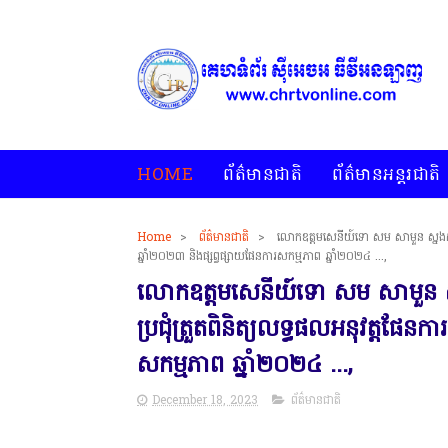
HOME
ព័ត៌មានជាតិ
ព័ត៌មានអន្តរជាតិ
Home
>
ព័ត៌មានជាតិ
>
លោកឧត្តមសេនីយ៍ទោ សម សាមួន ស្នងការ នគ
ឆ្នាំ២០២៣ និងផ្សព្វផ្សាយផែនការសកម្មភាព ឆ្នាំ២០២៤ ...,
លោកឧត្តមសេនីយ៍ទោ សម សាមួន ស្នងក
ប្រជុំត្រួតពិនិត្យលទ្ធផលអនុវត្តផែន
សកម្មភាព ឆ្នាំ២០២៤ ...,
December 18, 2023
ព័ត៌មានជាតិ