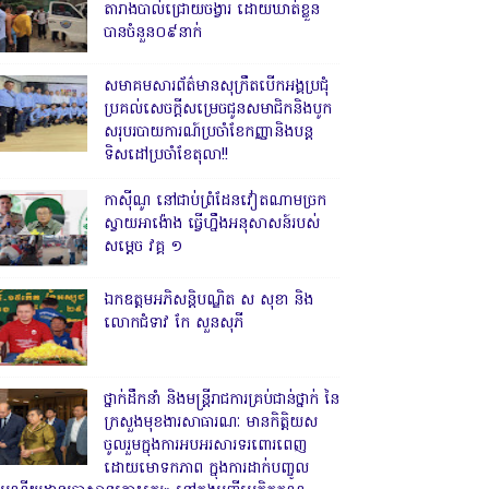
តារាងបាល់ជ្រោយចង្វារ ដោយឃាត់ខ្លួន
បានចំនួន០៩នាក់
សមាគមសារព័ត៌មានសុក្រឹតបើកអង្គប្រជុំ
ប្រគល់សេចក្តីសម្រេចជូនសមាជិកនិងបូក
សរុបរបាយការណ៍ប្រចាំខែកញ្ញានិងបន្ត
ទិសដៅប្រចាំខែតុលា!!
កាសុីណូ នៅជាប់ព្រំដែនវៀតណាមច្រក
ស្វាយអាង៉ោង ធ្វើហ្នឹងអនុសាសន៍របស់
សម្ដេច វគ្គ ១
ឯកឧត្តមអភិសន្តិបណ្ឌិត ស សុខា និង
លោកជំទាវ កែ សួនសុភី
ថ្នាក់ដឹកនាំ និងមន្ត្រីរាជការគ្រប់ជាន់ថ្នាក់ នៃ
ក្រសួងមុខងារសាធារណៈ មានកិត្តិយស
ចូលរួមក្នុងការអបអរសារទរពោរពេញ
ដោយមោទកភាព ក្នុងការដាក់បញ្ចូល