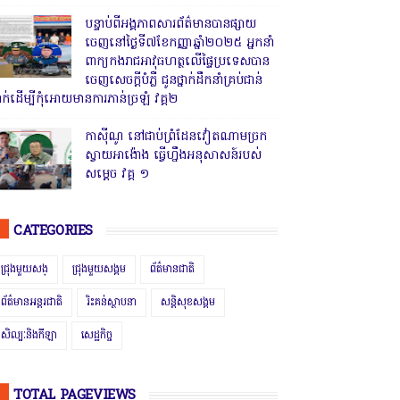
បន្ទាប់ពីអង្គភាពសារព័ត៌មានបានផ្សាយ
ចេញនៅថ្ងៃទី៧ខែកញ្ញាឆ្នាំ២០២៥ អ្នកនាំ
ពាក្យកងរាជអាវុធហត្ថលើផ្ទៃប្រទេសបាន
ចេញសេចក្តីបំភ្លឺ ជូនថ្នាក់ដឹកនាំគ្រប់ជាន់
្នាក់ដើម្បីកុំអោយមានការភាន់ច្រឡំ វគ្គ២
កាសុីណូ នៅជាប់ព្រំដែនវៀតណាមច្រក
ស្វាយអាង៉ោង ធ្វើហ្នឹងអនុសាសន៍របស់
សម្ដេច វគ្គ ១
CATEGORIES
ជ្រុងមួយសង្
ជ្រុងមួយសង្គម
ព័ត៌មានជាតិ
ព័ត៌មានអន្តរជាតិ
រិះគន់ស្ថាបនា
សន្តិសុខសង្គម
សិល្បៈនិងកីឡា
សេដ្ឋកិច្ច
TOTAL PAGEVIEWS