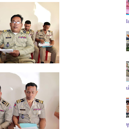
ប
ត
ម