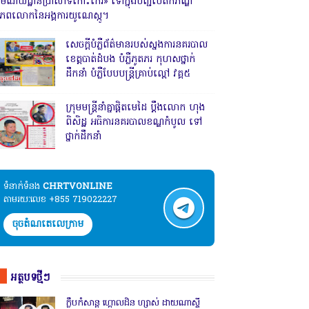
រមណីយដ្ឋានប្រាសាទកោះកេរ» ទៅក្នុងបញ្ជីបេតិកភណ្ឌ
ិភពលោកនៃអង្គការយូណេស្កូ។
សេចក្តីបំភ្លឺព័ត៌មានរបស់ស្នងការនគរបាល
ខេត្តបាត់ដំបង បំភ្លឺភូតភរ កុហសថ្នាក់
ដឹកនាំ បំភ្លឺបែបបន្ត្រីគ្រាប់ល្ពៅ វគ្គ៥
ក្រុមមន្ត្រីនាំគ្នាផ្ដិតមេដៃ ប្ដឹងលោក ហុង
ពិសិដ្ឋ អធិការនគរបាលខណ្ឌកំបូល ទៅ
ថ្នាក់ដឹកនាំ
ទំនាក់ទំនង​​
CHRTVONLINE
តាមរយៈលេខ +855 719022227
ចុចតំណតេលេក្រាម
អត្ថបទថ្មីៗ
ក្លឹបកំសាន្ត ហ្គោលដិន ហ្សាស់ ដាយណាស្ទី