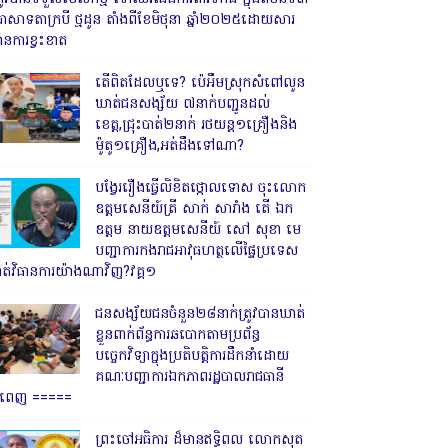
្រាសាទតាក្របី ថ្មដូន តាំងពីខែមិថុនា ឆ្នាំ២០២៥ដោយសារ
ានការខ្វះខាត
តើពិតដែលឬទេ? ប៉េអឹមស្រុកសំពៅលូន
ឃាត់ជនសង្ស័យ ៧នាក់បញ្ជូនដល់
ខេត្ត,ជ្រុះបាត់២នាក់ រថយន្ត១គ្រឿងនិង
ម៉ូតូ១គ្រឿង,អត់ដឹងទៅណា?
បង្វែររឿងធ្វើលិខិតថ្កោលទោស ចុះលោក
ឧត្តមសេនីយ៍ត្រី សាក់ សារាំង តើ ឯក
ឧត្តម នាយឧត្តមសេនីយ៍ សៅ សុខា មេ
បញ្ជាការកងរាជអាវុធហត្ថលើផ្ទៃប្រទេស
ាត់វិធានការយ៉ាងណាវិញ?វគ្គ១
ជនសង្ស័យជនចំនួន២៨នាក់ត្រូវបានឃាត់
ខ្លួនពាក់ព័ន្ធការឆបោកតាមប្រព័ន្ធ
បច្ចេកវិទ្យាក្នុងប្រតិបត្តិការដឹកនាំដោយ
គណៈបញ្ជាការឯកភាពរដ្ឋបាលរាជធានី
្នំពេញ ‎=====
ព្រះចៅអធិការ ដ៏មានឥទ្ធិពល លោកសុត