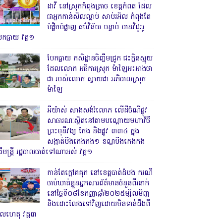
ដាវី នៅស្រុកកំពុងត្រាច ខេត្តកំពត ដែល
ជាអ្នកកាន់សិលល្អាប់ សាប់រអិល កំពុងតែ
បំផ្លិចបំផ្លាញ ធម៌វិន័យ បន្ទាប់ មានវិដូអូ
ែកធ្លាយ វគ្គ១
បែកធ្លាយ កសិដ្ឋានចិញ្ចឹមជ្រូក ជះក្លិនស្អុយ
ដែលលោក អធិការស្រុក ម៉ាឡៃអះអាងថា
ជា របស់លោក ស្វាយជា អភិបាលស្រុក
ម៉ាឡៃ
អីយ៉ាស់ សាងសង់រំលោភ លើដីចំណីផ្លូវ
សាធារណៈស្ថិតនៅតាមបណ្ដោយមហាវិថី
ព្រះមុនីវង្ស កែង និងផ្លូវ ៣៣៤ ក្នុង
សង្កាត់បឹងកេងកង១ ខណ្ឌបឹងកេងកង
ើមន្ត្រី រដ្ឋបាលបាត់ទៅណាអស់ វគ្គ១
កាន់តែក្តៅគគុក នៅខេត្តបាត់ដំបង ករណី
ចាប់ឃាត់ខ្លួនអ្នកសារព័ត៌មានចំនួនពីរនាក់
នៅថ្ងៃទី០៨ខែកញ្ញាឆ្នាំ២០២៥ម្សិលមិញ
និងដោះលែងទៅវិញដោយមិនទាន់ដឹងពី
ូលហេតុ វគ្គ៣