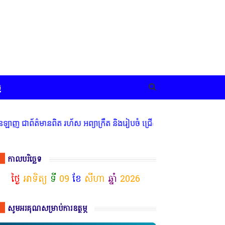
ច
ានពិត រហ័ស អព្យាក្រឹត និងរៀបចំ ជ្រើសរើស ក្រុមការងារ នៅតាមបណ្តាលរាជ
កាលបរិច្ឆេទ
ថ្ងៃ
អាទិត្យ
ទី
09
ខែ
សីហា
ឆ្នាំ
2026
សូមអរគុណសម្រាប់ការឧត្ថម្ភ