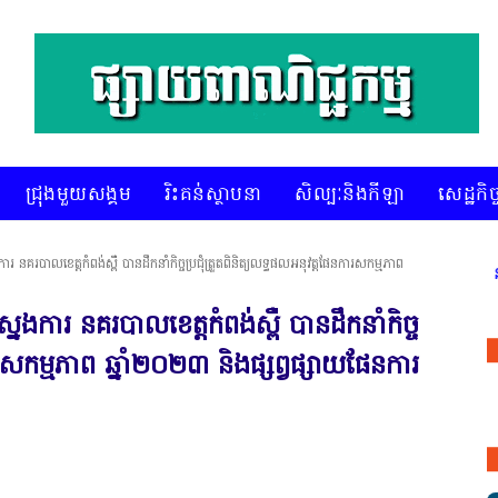
ជ្រុងមួយសង្គម
រិះគន់ស្ថាបនា
សិល្បៈនិងកីឡា
សេដ្ឋកិច្
របាលខេត្តកំពង់ស្ពឺ បានដឹកនាំកិច្ចប្រជុំត្រួតពិនិត្យលទ្ធផលអនុវត្តផែនការសកម្មភាព
* គេហទំព័រ ស៊ីអេចអធីវីអនឡាញ ជាព័ត៌ម
ារ នគរបាលខេត្តកំពង់ស្ពឺ បានដឹកនាំកិច្ច
ការសកម្មភាព ឆ្នាំ២០២៣ និងផ្សព្វផ្សាយផែនការ