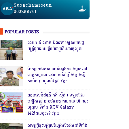
Suonchamroeun
000888761
POPULAR POSTS
លោក នី ណាក់ អំពាវនាវឲ្យនាយករដ្ឋ
មន្ត្រីជួយរកយុត្តិធម៌ជាថ្នូរនឹងការចុះចូល
បែកធ្លាយឯកសាររបស់ស្នងការរងម្នាក់នៅ
ខេត្តកណ្ដាល ដោយគាត់ខំប្រឹងប្រែងធ្វើ
ការមិនព្រមចូលនិវត្តន៍ វគ្គ១
ឧត្តមសេនីយ៍ត្រី គង់ ស៊ីដន ទទួលផែន
គ្រឿងញៀនប្រចាំខេត្ត កណ្តាល ហ៊ានចុះ
បង្ក្រាប ទីតាំង KTV Galaxy
142ដែលឬទេ? វគ្គ២
សមត្ថកិ្ចចុះបង្ក្រាបល្បែងស៊ីសងនៅទីតាំង