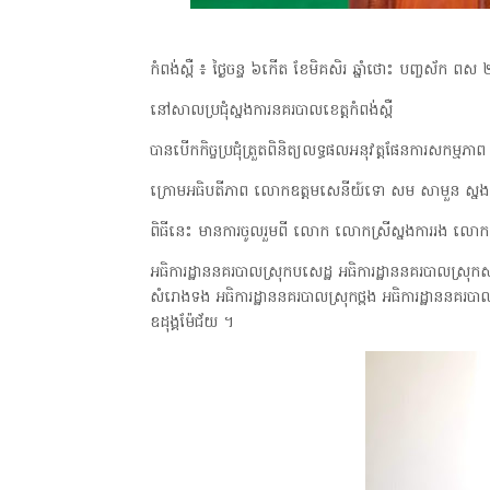
កំពង់ស្ពឺ ៖ ថ្ងៃចន្ទ ៦កើត ខែមិគសិរ ឆ្នាំថោះ បញ្ចស័ក ពស
នៅសាលប្រជុំស្នងការនគរបាលខេត្តកំពង់ស្ពឺ
បានបើកកិច្ចប្រជុំត្រួតពិនិត្យលទ្ធផលអនុវត្តផែនការសកម្មភ
ក្រោមអធិបតីភាព លោកឧត្តមសេនីយ៍ទោ សម សាមួន ស្នងកា
ពិធីនេះ មានការចូលរួមពី លោក លោកស្រីស្នងការរង លោក
អធិការដ្ឋាននគរបាលស្រុកបសេដ្ឋ អធិការដ្ឋាននគរបាលស្រុកសាម
សំរោងទង អធិការដ្ឋាននគរបាលស្រុកថ្ពង អធិការដ្ឋាននគរបាល
ឧដុង្គម៉ែជ័យ ។