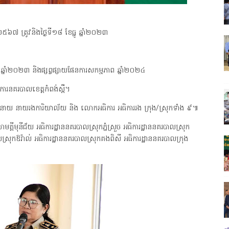
 ២៥៦៧ ត្រូវនិងថ្ងៃទី១៨ ខែធ្នូ ឆ្នាំ២០២៣
ាព ឆ្នាំ២០២៣ និងផ្សព្វផ្សាយផែនការសកម្មភាព ឆ្នាំ២០២៤
រនគរបាលខេត្តកំពង់ស្ពឺ។
នាយ នាយរងការិយាល័យ និង លោកអធិការ អធិការរង ក្រុង/ស្រុកទាំង ៩៕
គ្គីមុនីជ័យ អធិការដ្ឋាននគរបាលស្រុកភ្នំស្រួច អធិការដ្ឋាននគរបាលស្រុក
ស្រុកឱរ៉ាល់ អធិការដ្ឋាននគរបាលស្រុកគងពិសី អធិការដ្ឋាននគរបាលក្រុង