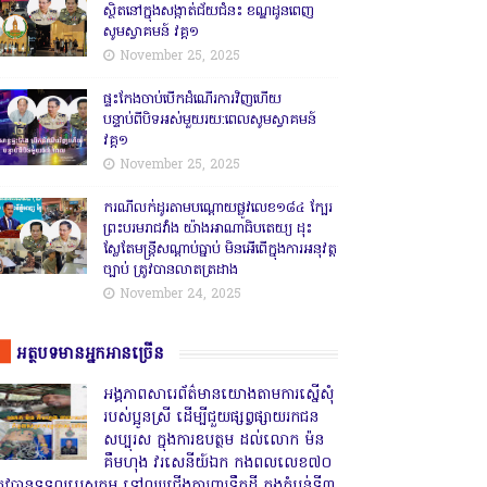
ស្ថិតនៅក្នុងសង្កាត់ជ័យជំនះ ខណ្ឌដូនពេញ
សូមស្វាគមន៍ វគ្គ១
November 25, 2025
ផ្ទះកែងចាប់បើកដំណើរការវិញហើយ
បន្ទាប់ពីបិទអស់មួយរយ:ពេលសូមស្វាគមន៍
វគ្គ១
November 25, 2025
ករណីលក់ដូរតាមបណ្តោយផ្លូវលេខ១៨៤ ក្បែរ
ព្រះបរមរាជវាំង យ៉ាងអាណាធិបតេយ្យ ដុះ
ស្លែតែមន្ត្រីសណ្តាប់ធ្នាប់ មិនអើពើក្នុងការអនុវត្ត
ច្បាប់ ត្រូវបានលាតត្រដាង
November 24, 2025
អត្ថបទមានអ្នកអានច្រើន
អង្គភាពសារេព័ត៌មានយោងតាមការស្នើសុំ
របស់ប្អូនស្រី ដើម្បីជួយផ្សព្វផ្សាយរកជន
សប្បុរស ក្នុងការឧបត្ថម ដល់លោក ម៉ន
គឹមហុង វរសេនីយ៍ឯក កងពលលេខ៧០
្រូវបានទទួលបេសកម្ម ទៅឈរជើងការពារទឹកដី ក្នុងតំបន់ទី៣