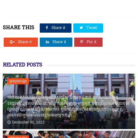
SHARE THIS
Share it
Tweet
Share it
Share it
Pin it
RELATED POSTS
ជ្រុងមួយសង្គម
កងរាជឣាវុធហត្ថខេត្តបញ្ជូនជនសង្ស័យ ចំនួន១៤នាក់ ទៅសាលាដំបូង
ខេត្តឣនុវត្តតាមនីតិវិធី ពាក់ព័ន្ធ ករណីជួញដូរ រក្សាទុក និងប្រើប្រាស់ដោយខុស
ច្បាប់នូវសារធាតុញៀន, កាន់កាប់ ឬដឹកជញ្ជូនអាវុធដោយគ្មានការអនុញ្ញាត,
រួមភេទជាមួយអនីតិជនក្រោមអាយុ១៥ឆ្នាំ ...
December 01, 2025