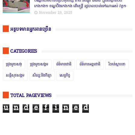
បណ្ដោយមហាវិថីព្រះមុនីវង្ស កែង និងផ្លូវ ៣៣៤ ក្នុងសង្កាត់បឹង
កេងកង១ ខណ្ឌបឹងកេងកង តើមន្ត្រី រដ្ឋបាលបាត់ទៅណាអស់ វគ្គ១
November 29, 2025
អត្ថបទមានអ្នកអានច្រើន
CATEGORIES
ជ្រុងមួយសង្
ជ្រុងមួយសង្គម
ព័ត៌មានជាតិ
ព័ត៌មានអន្តរជាតិ
រិះគន់ស្ថាបនា
សន្តិសុខសង្គម
សិល្បៈនិងកីឡា
សេដ្ឋកិច្ច
TOTAL PAGEVIEWS
u
n
d
e
f
i
n
e
d