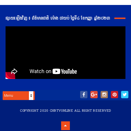
ផ្សាយឡើងវិញ ៖ ព័ត៌មានជាតិ ម៉ោង ៧យប់ ថ្ងៃទី៤ ខែកញ្ញា ឆ្នាំ២០២៣
COPYRIGHT 2020
CHRTVONLINE
ALL RIGHT RESERVED