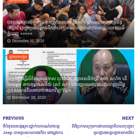
ជ្រុងមួយសង្គម
ជនសង្ស័យជនចំនួន២៨នាក់ត្រូវបានឃាត់ខ្លួនពាក់ព័ន្ធការឆបោកតាមប្រព័ន្ធ
បច្ចេកវិទ្យាក្នុងប្រតិបត្តិការដឹកនាំដោយគណៈបញ្ជាការឯកភាពរដ្ឋបាលរាជធានី
ភ្នំពេញ ‎=====
December 01, 2025
ជ្រុងមួយសង្គម
បង្វែររឿងធ្វើលិខិតថ្កោលទោស ចុះលោក ឧត្តមសេនីយ៍ត្រី សាក់ សារាំង តើ
ឯកឧត្តម នាយឧត្តមសេនីយ៍ សៅ សុខា មេបញ្ជាការកងរាជអាវុធហត្ថលើផ្ទៃ
ប្រទេសចាត់វិធានការយ៉ាងណាវិញ?វគ្គ១
November 29, 2025
PREVIOUS
NEXT
ទីបំផុតជនបង្កគ្រោះថ្នាក់ចរាចរណ៍រថយន្ត
ពិធីប្រកាសក្រុមការងាររាជរដ្ឋាភិបាលចុះជួយ
Jeep បានចូលសារភាពហើយ នៅស្នងការ
មូលដ្ឋានខេត្តបន្ទាយមានជ័យ