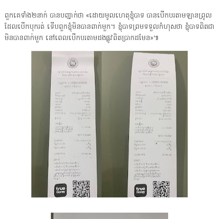
ពួកគេទាំង២នាក់ បានបញ្ជាក់ថា «ដោយមូលហេតុខ្ញុំបាទ បានបើកបរតាមឡានព្រូល
ដែលបើកបុករត់ ទើបពួកខ្ញុំមិនបានពាក់មួក។ ខ្ញុំបាទព្រមទទួលកំហុសថា ខ្ញុំបាទពិតជា
មិនបានពាក់មួក នៅពេលបើកបរតាមដងផ្លូវពិតប្រាកដមែន»៕