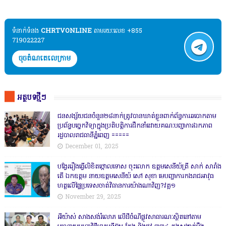
ទំនាក់ទំនង​​
CHRTVONLINE
តាមរយៈលេខ +855
719022227
ចុចតំណតេលេក្រាម
អត្ថបទថ្មីៗ
ជនសង្ស័យជនចំនួន២៨នាក់ត្រូវបានឃាត់ខ្លួនពាក់ព័ន្ធការឆបោកតាម
ប្រព័ន្ធបច្ចេកវិទ្យាក្នុងប្រតិបត្តិការដឹកនាំដោយគណៈបញ្ជាការឯកភាព
រដ្ឋបាលរាជធានីភ្នំពេញ ‎=====
December 01, 2025
បង្វែររឿងធ្វើលិខិតថ្កោលទោស ចុះលោក ឧត្តមសេនីយ៍ត្រី សាក់ សារាំង
តើ ឯកឧត្តម នាយឧត្តមសេនីយ៍ សៅ សុខា មេបញ្ជាការកងរាជអាវុធ
ហត្ថលើផ្ទៃប្រទេសចាត់វិធានការយ៉ាងណាវិញ?វគ្គ១
November 29, 2025
អីយ៉ាស់ សាងសង់រំលោភ លើដីចំណីផ្លូវសាធារណៈស្ថិតនៅតាម