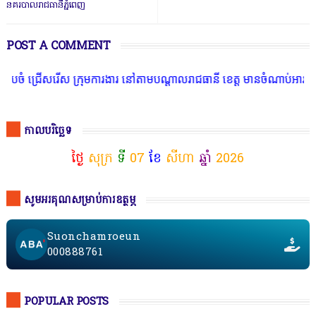
នគរបាលរាជធានីភ្នំពេញ
POST A COMMENT
ំ ជ្រើសរើស ក្រុមការងារ នៅតាមបណ្តាលរាជធានី ខេត្ត មានចំណាប់អារម្មណ៍ 
កាលបរិច្ឆេទ
ថ្ងៃ
សុក្រ
ទី
07
ខែ
សីហា
ឆ្នាំ
2026
សូមអរគុណសម្រាប់ការឧត្ថម្ភ
Suonchamroeun
000888761
POPULAR POSTS