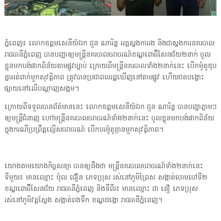
ភ្នំពេញ៖ លោកឧត្តមសេនីយ៍ឯក ជួន ណារិន្ទ អគ្គស្នងការរង និងជាស្នងការនគរបាល
រាជធានីភ្នំពេញ បានបញ្ជាឲ្យមន្ដ្រីនគរបាលចរាចរណ៍ខណ្ឌពោធិ៍សែនជ័យ២នាក់ ចូល
ខ្លួនមកបង់ផាកពិន័យតាមផ្លូវច្បាប់ ក្រោយពីមន្ដ្រីនគរបាលទាំង២នាក់នេះ បើកម៉ូតូឌុប
គ្នាអត់ពាក់មួកសុវត្ថិភាព ត្រូវបានប្រជាពលរដ្ឋឃើញនៅតាមផ្លូវ ហើយថតបង្ហោះ
ផ្សាយនៅលើបណ្ដាញសង្គម។
ក្រោយពីទទួលបានព័ត៌មាននេះ លោកឧត្តមសេនីយ៍ឯក ជួន ណារិន្ទ បានបញ្ជាភ្លាមៗ
ឲ្យមន្ដ្រីជំនាញ ហៅមន្ដ្រីនគរបាលចរាចរណ៍ទាំង២នាក់នេះ ចូលខ្លួនមកបង់ផាកពិន័យ
ក្នុងករណីប្រព្រឹត្ដល្មើសចរាចរណ៍ បើកបរម៉ូតូគ្មានមួកសុវត្ថិភាព។
យោងតាមយោងកិច្ចសន្យា បានឲ្យដឹងថា មន្ដ្រីនគរបាលចរាចរណ៍ទាំង២នាក់នេះ
ទីមួយ៖ មានឈ្មោះ ប៉ុល ជឿន ភេទប្រុស រស់នៅភូមិព្រៃស សង្កាត់ចោមចៅទី២
ខណ្ឌពោធិ៍សែនជ័យ រាជធានីភ្នំពេញ និងទីពីរ៖ មានឈ្មោះ ជា តឿ ភេទប្រុស
រស់នៅភូមិវត្ដស្លែង សង្កាត់ពងទឹក ខណ្ឌដង្កោ រាជធានីភ្នំពេញ។