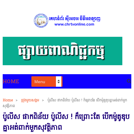
HOME
Home
>
ជ្រុងមួយសង្គម
>
ប៉ូលីស ផាកពិន័យ ប៉ូលីស ! ក៏ព្រោះតែ បើកម៉ូតូឌុបគ្នាអត់ពាក់មួក
សុវត្ថិភាព
ប៉ូលីស ផាកពិន័យ ប៉ូលីស ! ក៏ព្រោះតែ បើកម៉ូតូឌុប
គ្នាអត់ពាក់មួកសុវត្ថិភាព