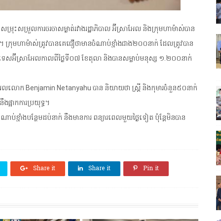
ម្រុះសម្រួលការចរចាសម្ងាត់រវាងរដ្ឋាភិបាល អ៊ីស្រាអែល និងក្រុមហាម៉ាស់បាន
។ ក្រុមហាម៉ាស់ត្រូវបានគេជឿថាមានចំណាប់ខ្មាំងជាង២០០នាក់ ដែលត្រូវបាន
ប្រទេសអ៊ីស្រាអែលកាលពីថ្ងៃទី០៧ ខែតុលា និងបានសម្លាប់មនុស្ស ១.២០០នាក់
ស្រាអែលលោក Benjamin Netanyahu បាន និយាយថា ស្ត្រី និងកុមារចំនួន៥០នាក់
ផ្អាកការប្រយុទ្ធ។
ខ្មាំងបន្ថែមដប់នាក់ នឹងមានការ ពន្យារពេលមួយថ្ងៃទៀត ប៉ុន្តែមិនបាន
Share it
Share it
Pin it