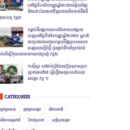
នៅថ្ងៃទី០៨ខែកញ្ញាឆ្នាំ២០២៥ម្សិលមិញ
និងដោះលែងទៅវិញដោយមិនទាន់ដឹងពី
ូលហេតុ វគ្គ៣
បន្ទាប់ពីអង្គភាពសារព័ត៌មានបានផ្សាយ
ចេញនៅថ្ងៃទី៧ខែកញ្ញាឆ្នាំ២០២៥ អ្នកនាំ
ពាក្យកងរាជអាវុធហត្ថលើផ្ទៃប្រទេសបាន
ចេញសេចក្តីបំភ្លឺ ជូនថ្នាក់ដឹកនាំគ្រប់ជាន់
្នាក់ដើម្បីកុំអោយមានការភាន់ច្រឡំ វគ្គ២
កាសុីណូ នៅជាប់ព្រំដែនវៀតណាមច្រក
ស្វាយអាង៉ោង ធ្វើហ្នឹងអនុសាសន៍របស់
សម្ដេច វគ្គ ១
CATEGORIES
ជ្រុងមួយសង្
ជ្រុងមួយសង្គម
ព័ត៌មានជាតិ
ព័ត៌មានអន្តរជាតិ
រិះគន់ស្ថាបនា
សន្តិសុខសង្គម