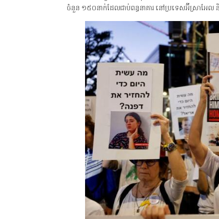
ចំនួន ១៥០នាក់ដែលជាប់ពន្ធនាគារ នៅប្រទេសអ៊ីស្រាអែល ន