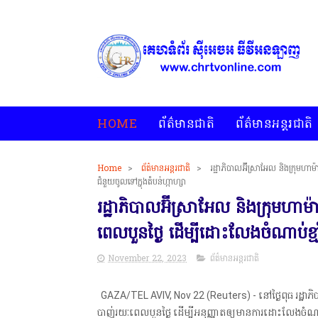
HOME
ព័ត៌មានជាតិ
ព័ត៌មានអន្តរជាតិ
Home
>
ព័ត៌មានអន្តរជាតិ
>
រដ្ឋាភិបាលអ៊ីស្រាអែល និងក្រុមហ
ជំនួយចូលទៅក្នុងតំបន់ហ្កាហ្សា
រដ្ឋាភិបាលអ៊ីស្រាអែល និងក្រុម
ពេលបួនថ្ងៃ ដើម្បីដោះលែងចំណាប់ខ្មា
November 22, 2023
ព័ត៌មានអន្តរជាតិ
GAZA/TEL AVIV, Nov 22 (Reuters) - នៅថ្ងៃពុធ រដ្ឋាភ
បាញ់រយៈពេលបួនថ្ងៃ ដើម្បីអនុញ្ញាតឲ្យមានការដោះលែងចំណាប់ខ