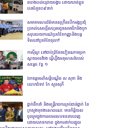
តារាងបាល់ជ្រោយចង្វារ ដោយឃាត់ខ្លួន
បានចំនួន០៩នាក់
សមាគមសារព័ត៌មានសុក្រឹតបើកអង្គប្រជុំ
ប្រគល់សេចក្តីសម្រេចជូនសមាជិកនិងបូក
សរុបរបាយការណ៍ប្រចាំខែកញ្ញានិងបន្ត
ទិសដៅប្រចាំខែតុលា!!
កាសុីណូ នៅជាប់ព្រំដែនវៀតណាមច្រក
ស្វាយអាង៉ោង ធ្វើហ្នឹងអនុសាសន៍របស់
សម្ដេច វគ្គ ១
ឯកឧត្តមអភិសន្តិបណ្ឌិត ស សុខា និង
លោកជំទាវ កែ សួនសុភី
ថ្នាក់ដឹកនាំ និងមន្ត្រីរាជការគ្រប់ជាន់ថ្នាក់ នៃ
ក្រសួងមុខងារសាធារណៈ មានកិត្តិយស
ចូលរួមក្នុងការអបអរសារទរពោរពេញ
ដោយមោទកភាព ក្នុងការដាក់បញ្ចូល