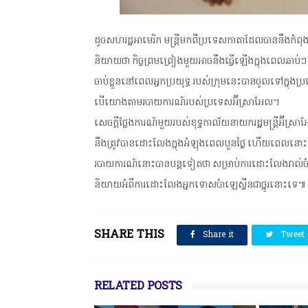
ដូចសហរដ្ឋអាមេរិក មន្ត្រីមកពីប្រទេសកាតាដែលបាននឹងកំពុងស
និយាយថា កិច្ចព្រមព្រៀងមួយអាចនឹងធ្វើឡើងក្នុងពេលឆាប់ៗ
ចាប់ខ្លួននៅពេលអ្នកប្រយុទ្ធ របស់ក្រុមនេះបានចូលទៅក្នុង
បើយោងតាមរបាយការណ៍របស់ប្រទេសអ៊ីស្រាអែល។
សេចក្តីថ្លែងការណ៍មួយរបស់ខុទ្ទកាល័យនាយករដ្ឋមន្ត្រីអ៊ី
នឹងត្រូវបានដោះលែងក្នុងអំឡុងពេលបួនថ្ងៃ ហើយពេលនោះនឹង
របាយការណ៍នោះបានបន្តទៀតថា សម្រាប់ការដោះលែងរាល់ចំណាប់
និយាយអំពីការដោះលែងអ្នកទោសប៉ាឡេស្ទីនជាថ្នូរនោះទេ៕
SHARE THIS
Share it
Tweet
RELATED POSTS