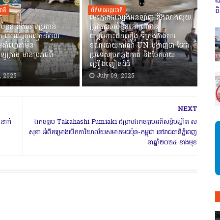
«
ព
ជាតិ
ព័ត៌មានអន្តរជាតិ
មេក្លោងធំល្បែងអនឡាញ និងលាងលុយ
ចាប់ខ្លួន និងចោទប្រកាន់
ត្រូវបានចាប់ខ្លួននៅព្រលាន
 ពាក់ព័ន្ធការលួចនាំចូល
យន្តហោះដនមឿង ទីក្រុងបាងកក
េតាំហ្វេតាមីន
ខណៈរបាយការណ៍ UN បង្ហាញថា ថៃជា
ឡូក្រាម មានប្រភពពី
ប្រទេសច្រកឆ្លងកាត់ និងចែកចាយ
គ្រឿងញៀនដ៏ធំ
, 2025
July 09, 2025
NEXT
 នាក់
ឯកឧត្តម Takahashi Fumiaki ជម្រាបឯកឧត្តមអភិសន្តិបណ្ឌិត ស
សុខា អំពីគម្រោងបើកការិយាល័យសមាគមជប៉ុន-កម្ពុជា នៅរាជធានីភ្នំពេញ
នាឆ្នាំ២០២៤ ខាងមុខ