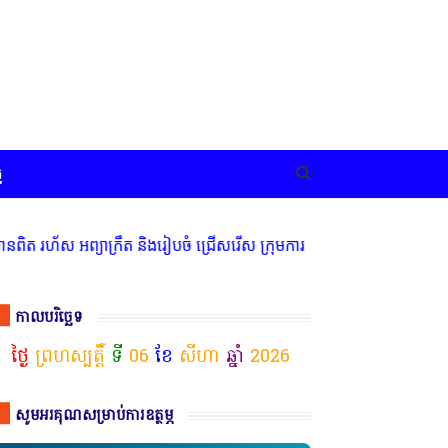
ច
 អព្យាក្រឹត និងរៀបចំ ជ្រើសរើស ក្រុមការងារ នៅតាមបណ្តាលរាជធានី ខេត្ត
កាលបរិច្ឆេទ
ថ្ងៃ
ព្រហស្បត្តិ៍
ទី
06
ខែ
សីហា
ឆ្នាំ
2026
សូមអរគុណសម្រាប់ការឧត្ថម្ភ