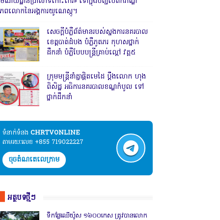
រមណីយដ្ឋានប្រាសាទកោះកេរ» ទៅក្នុងបញ្ជីបេតិកភណ្ឌ
ិភពលោកនៃអង្គការយូណេស្កូ។
សេចក្តីបំភ្លឺព័ត៌មានរបស់ស្នងការនគរបាល
ខេត្តបាត់ដំបង បំភ្លឺភូតភរ កុហសថ្នាក់
ដឹកនាំ បំភ្លឺបែបបន្ត្រីគ្រាប់ល្ពៅ វគ្គ៥
ក្រុមមន្ត្រីនាំគ្នាផ្ដិតមេដៃ ប្ដឹងលោក ហុង
ពិសិដ្ឋ អធិការនគរបាលខណ្ឌកំបូល ទៅ
ថ្នាក់ដឹកនាំ
ទំនាក់ទំនង​​
CHRTVONLINE
តាមរយៈលេខ +855 719022227
ចុចតំណតេលេក្រាម
អត្ថបទថ្មីៗ
ទឹកផ្លែឈើយ៉ូស ១៦០០កេស ត្រូវបានលោក