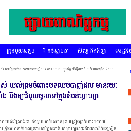
ជ្រុងមួយសង្គម
រិះគន់ស្ថាបនា
សិល្បៈនិងកីឡា
សេដ្ឋកិច្
ាម៉ាស់ យល់ព្រមចំពោះបទឈប់បាញ់ដល មានរយៈពេលបួនថ្ងៃ ដើម្បីដោះលែងចំណាប់ខ្មាំង និងឲ្យ
* គេហទំព័រ ស៊ីអេចអធីវីអនឡាញ ជាព័ត៌មានពិត រហ័ស
ហាម៉ាស់ យល់ព្រមចំពោះបទឈប់បាញ់ដល មានរយៈ
ំង និងឲ្យជំនួយចូលទៅក្នុងតំបន់ហ្កាហ្សា
ិបាលរបស់អ៊ីស្រាអែល និងក្រុមហាម៉ាសបាន ព្រមព្រៀងគ្នាចំពោះបទឈប់
្មាំង៥០នាក់ដែលត្រូវបានឃុំខ្លួននៅតំបន់ហ្កាហ្សាជាថ្នូរនឹងជនជាតិប៉ាឡេស្ទីន