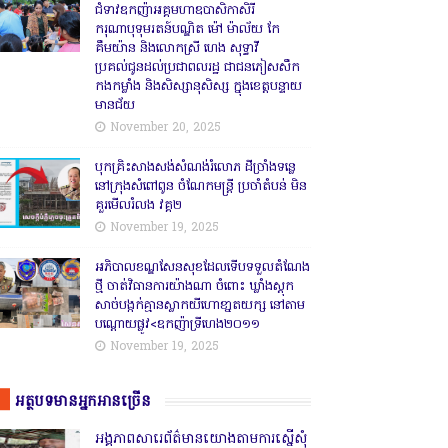
ជំទាវឧកញ៉ាអគ្គមហាឧបាសិកាសិរី
ករុណាបុទុមរតន៍បណ្ឌិត ម៉ៅ ម៉ាល័យ កែ
គឹមយ៉ាន និងលោកស្រី ហេង សុទ្ធាវី
ប្រគល់ជូនដល់ប្រជាពលរដ្ឋ ជាជនភៀសសឹក
កងកម្លាំង និងសិស្សានុសិស្ស ក្នុងខេត្តបន្ទាយ
មានជ័យ
November 20, 2025
បុកគ្រិះសាងសង់សំណង់រំលោភ ដីច្រាំងទន្លេ
នៅក្រុងសំពៅពូន ចំណែកមន្ត្រី ប្រចាំតំបន់ មិន
គួរមើលរំលង វគ្គ២
November 19, 2025
អភិបាលខណ្ឌសែនសុខដែលទើបទទួលតំណែង
ថ្មី ចាត់វិធានការយ៉ាងណា ចំពោះ ឃ្លាំងស្តុក
សាច់បង្កក់គ្មានស្លាកយីហោខា្នតយក្ស នៅតាម
បណ្តោយផ្លូវ<ឧកញ៉ាទ្រីហេង២០១១
November 19, 2025
អត្ថបទមានអ្នកអានច្រើន
អង្គភាពសារេព័ត៌មានយោងតាមការស្នើសុំ