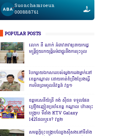
Suonchamroeun
000888761
POPULAR POSTS
លោក នី ណាក់ អំពាវនាវឲ្យនាយករដ្ឋ
មន្ត្រីជួយរកយុត្តិធម៌ជាថ្នូរនឹងការចុះចូល
បែកធ្លាយឯកសាររបស់ស្នងការរងម្នាក់នៅ
ខេត្តកណ្ដាល ដោយគាត់ខំប្រឹងប្រែងធ្វើ
ការមិនព្រមចូលនិវត្តន៍ វគ្គ១
ឧត្តមសេនីយ៍ត្រី គង់ ស៊ីដន ទទួលផែន
គ្រឿងញៀនប្រចាំខេត្ត កណ្តាល ហ៊ានចុះ
បង្ក្រាប ទីតាំង KTV Galaxy
142ដែលឬទេ? វគ្គ២
សមត្ថកិ្ចចុះបង្ក្រាបល្បែងស៊ីសងនៅទីតាំង