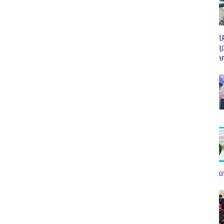
ត
ប
ម
ច