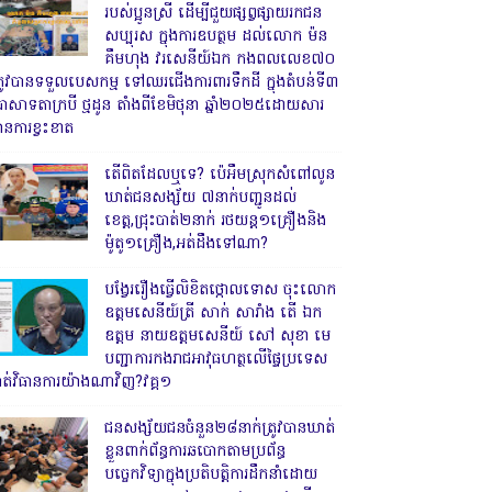
របស់ប្អូនស្រី ដើម្បីជួយផ្សព្វផ្សាយរកជន
សប្បុរស ក្នុងការឧបត្ថម ដល់លោក ម៉ន
គឹមហុង វរសេនីយ៍ឯក កងពលលេខ៧០
្រូវបានទទួលបេសកម្ម ទៅឈរជើងការពារទឹកដី ក្នុងតំបន់ទី៣
្រាសាទតាក្របី ថ្មដូន តាំងពីខែមិថុនា ឆ្នាំ២០២៥ដោយសារ
ានការខ្វះខាត
តើពិតដែលឬទេ? ប៉េអឹមស្រុកសំពៅលូន
ឃាត់ជនសង្ស័យ ៧នាក់បញ្ជូនដល់
ខេត្ត,ជ្រុះបាត់២នាក់ រថយន្ត១គ្រឿងនិង
ម៉ូតូ១គ្រឿង,អត់ដឹងទៅណា?
បង្វែររឿងធ្វើលិខិតថ្កោលទោស ចុះលោក
ឧត្តមសេនីយ៍ត្រី សាក់ សារាំង តើ ឯក
ឧត្តម នាយឧត្តមសេនីយ៍ សៅ សុខា មេ
បញ្ជាការកងរាជអាវុធហត្ថលើផ្ទៃប្រទេស
ាត់វិធានការយ៉ាងណាវិញ?វគ្គ១
ជនសង្ស័យជនចំនួន២៨នាក់ត្រូវបានឃាត់
ខ្លួនពាក់ព័ន្ធការឆបោកតាមប្រព័ន្ធ
បច្ចេកវិទ្យាក្នុងប្រតិបត្តិការដឹកនាំដោយ