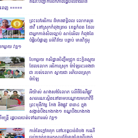
គណៈបញ្ជាការឯកភាពរដ្ឋបាលរាជធានី
្នំពេញ ‎=====
ព្រះចៅអធិការ ដ៏មានឥទ្ធិពល លោកសុត
ដាវី នៅស្រុកកំពុងត្រាច ខេត្តកំពត ដែល
ជាអ្នកកាន់សិលល្អាប់ សាប់រអិល កំពុងតែ
បំផ្លិចបំផ្លាញ ធម៌វិន័យ បន្ទាប់ មានវិដូអូ
ែកធ្លាយ វគ្គ១
បែកធ្លាយ កសិដ្ឋានចិញ្ចឹមជ្រូក ជះក្លិនស្អុយ
ដែលលោក អធិការស្រុក ម៉ាឡៃអះអាងថា
ជា របស់លោក ស្វាយជា អភិបាលស្រុក
ម៉ាឡៃ
អីយ៉ាស់ សាងសង់រំលោភ លើដីចំណីផ្លូវ
សាធារណៈស្ថិតនៅតាមបណ្ដោយមហាវិថី
ព្រះមុនីវង្ស កែង និងផ្លូវ ៣៣៤ ក្នុង
សង្កាត់បឹងកេងកង១ ខណ្ឌបឹងកេងកង
ើមន្ត្រី រដ្ឋបាលបាត់ទៅណាអស់ វគ្គ១
កាន់តែក្តៅគគុក នៅខេត្តបាត់ដំបង ករណី
ចាប់ឃាត់ខ្លួនអ្នកសារព័ត៌មានចំនួនពីរនាក់