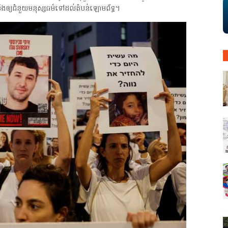
ិងឲ្យជំនួយមនុស្សធម៌ទៅដល់តំបន់ឡោមព័ទ្ធ។