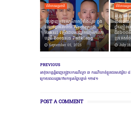
ព័ត៌មានអន្តរជាតិ
ព័ត៌មានអន្តរ
អូស្រ្តាលី
ថៃបង្ហាញមុខមេភូមិភាគថ្មីទាំង៤រូប ក្នុង
បុរស៣នាក់
នោះឧត្តមសេនីយ៍ Weerayuth
ថ្នាំញៀនម
Raksil ឡើងជាមេបញ្ជាការភូមិភាគ២
ជិត៦០០គី
បន្តពី Boonsin Padklang
ប្រទេសថៃ
September 05, 2025
July 16
PREVIOUS
អាវុធហត្ថភ្នំពេញបង្រ្កាបករណីលួច ៣ ករណីឃាត់ខ្លួនជនសង្ស័យ ៨
ក្រោយពលរដ្ឋហៅមកទូរស័ព្ទបន្ទាន់ ១២៩១​
POST A COMMENT