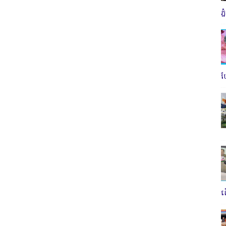
ភ
ប
ត