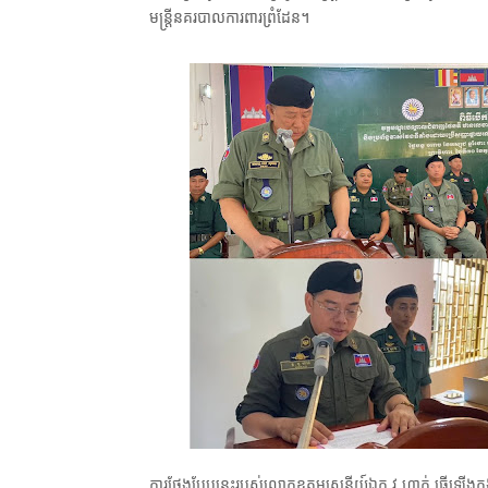
មន្ត្រីនគរបាលការពារព្រំដែន។
ការថ្លែងបែបនេះរបស់លោកឧត្តមសេនីយ៍ឯក វូ ហាក់ ធ្វើឡើងក្នុង