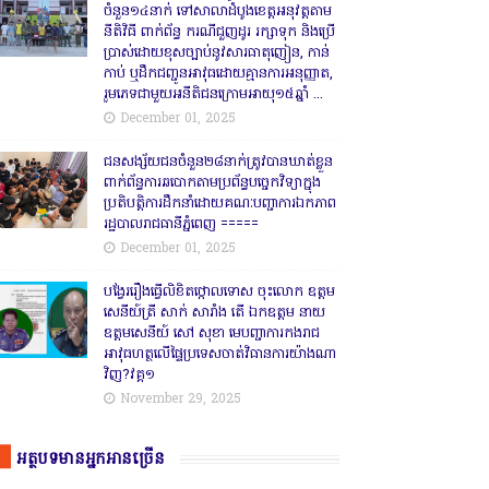
ចំនួន១៤នាក់ ទៅសាលាដំបូងខេត្តឣនុវត្តតាម
នីតិវិធី ពាក់ព័ន្ធ ករណីជួញដូរ រក្សាទុក និងប្រើ
ប្រាស់ដោយខុសច្បាប់នូវសារធាតុញៀន, កាន់
កាប់ ឬដឹកជញ្ជូនអាវុធដោយគ្មានការអនុញ្ញាត,
រួមភេទជាមួយអនីតិជនក្រោមអាយុ១៥ឆ្នាំ ...
December 01, 2025
ជនសង្ស័យជនចំនួន២៨នាក់ត្រូវបានឃាត់ខ្លួន
ពាក់ព័ន្ធការឆបោកតាមប្រព័ន្ធបច្ចេកវិទ្យាក្នុង
ប្រតិបត្តិការដឹកនាំដោយគណៈបញ្ជាការឯកភាព
រដ្ឋបាលរាជធានីភ្នំពេញ ‎=====
December 01, 2025
បង្វែររឿងធ្វើលិខិតថ្កោលទោស ចុះលោក ឧត្តម
សេនីយ៍ត្រី សាក់ សារាំង តើ ឯកឧត្តម នាយ
ឧត្តមសេនីយ៍ សៅ សុខា មេបញ្ជាការកងរាជ
អាវុធហត្ថលើផ្ទៃប្រទេសចាត់វិធានការយ៉ាងណា
វិញ?វគ្គ១
November 29, 2025
អត្ថបទមានអ្នកអានច្រើន