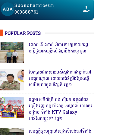
Suonchamroeun
000888761
POPULAR POSTS
លោក នី ណាក់ អំពាវនាវឲ្យនាយករដ្ឋ
មន្ត្រីជួយរកយុត្តិធម៌ជាថ្នូរនឹងការចុះចូល
បែកធ្លាយឯកសាររបស់ស្នងការរងម្នាក់នៅ
ខេត្តកណ្ដាល ដោយគាត់ខំប្រឹងប្រែងធ្វើ
ការមិនព្រមចូលនិវត្តន៍ វគ្គ១
ឧត្តមសេនីយ៍ត្រី គង់ ស៊ីដន ទទួលផែន
គ្រឿងញៀនប្រចាំខេត្ត កណ្តាល ហ៊ានចុះ
បង្ក្រាប ទីតាំង KTV Galaxy
142ដែលឬទេ? វគ្គ២
សមត្ថកិ្ចចុះបង្ក្រាបល្បែងស៊ីសងនៅទីតាំង