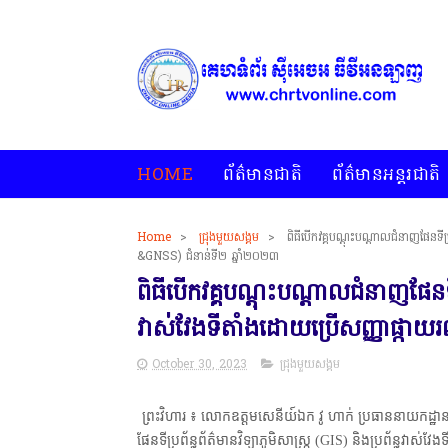
HOME
ព័ត៌មានជាតិ
ព័ត៌មានអន្តរជាតិ
Home
>
ជ្រុងមួយសង្គម
>
ពិធីបើកវគ្គបណ្តុះបណ្តាលជំនាញផែនទីប្
&GNSS) ជំនាន់ទី២ ឆ្នាំ២០២៣
ពិធីបើកវគ្គបណ្តុះបណ្តាលជំនាញផែនទីប្រ
វាស់វែងទីតាំងដោយប្រើសញ្ញាផ្កា
October 30, 2023
ជ្រុងមួយសង្គម
ព្រះវិហារ ៖ លោកឧត្តមសេនីយ៍ឯក វូ ហាក់ ប្រធាននាយកដ្ឋា
ផែនទីប្រព័ន្ធព័ត៌មានវិទ្យាភូមិសាស្ត្រ (GIS) និងប្រព័ន្ធ