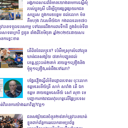
អង្គភាពសារេព័ត៌មានយោងតាមការស្នើសុំ
របស់ប្អូនស្រី ដើម្បីជួយផ្សព្វផ្សាយរកជន
សប្បុរស ក្នុងការឧបត្ថម ដល់លោក ម៉ន
គឹមហុង វរសេនីយ៍ឯក កងពលលេខ៧០
្រូវបានទទួលបេសកម្ម ទៅឈរជើងការពារទឹកដី ក្នុងតំបន់ទី៣
្រាសាទតាក្របី ថ្មដូន តាំងពីខែមិថុនា ឆ្នាំ២០២៥ដោយសារ
ានការខ្វះខាត
តើពិតដែលឬទេ? ប៉េអឹមស្រុកសំពៅលូន
ឃាត់ជនសង្ស័យ ៧នាក់បញ្ជូនដល់
ខេត្ត,ជ្រុះបាត់២នាក់ រថយន្ត១គ្រឿងនិង
ម៉ូតូ១គ្រឿង,អត់ដឹងទៅណា?
បង្វែររឿងធ្វើលិខិតថ្កោលទោស ចុះលោក
ឧត្តមសេនីយ៍ត្រី សាក់ សារាំង តើ ឯក
ឧត្តម នាយឧត្តមសេនីយ៍ សៅ សុខា មេ
បញ្ជាការកងរាជអាវុធហត្ថលើផ្ទៃប្រទេស
ាត់វិធានការយ៉ាងណាវិញ?វគ្គ១
ជនសង្ស័យជនចំនួន២៨នាក់ត្រូវបានឃាត់
ខ្លួនពាក់ព័ន្ធការឆបោកតាមប្រព័ន្ធ