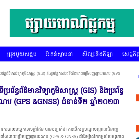
ជ្រុងមួយសង្គម
រិះគន់ស្ថាបនា
សិល្បៈនិងកីឡា
សេដ្ឋកិច្
រព័ន្ធព័ត៌មានវិទ្យាភូមិសាស្ត្រ (GIS) និងប្រព័ន្ធវាស់វែងទីតាំងដោយប្រើសញ្ញាផ្កាយរណប (GPS
* គេហទំព័រ ស៊ីអេចអធីវីអនឡាញ ជាព័ត៌មានពិ
ព័ន្ធព័ត៌មានវិទ្យាភូមិសាស្ត្រ (GIS) និងប្រព័ន្ធ
យរណប (GPS &GNSS) ជំនាន់ទី២ ឆ្នាំ២០២៣
ននគរបាលបច្ចេកទេសព្រំដែន បានបញ្ជាក់ថា ការបើកវគ្គបណ្តុះបណ្តាលជំនាញ
វាស់វែងទីតាំងដោយប្រើសញ្ញាផ្កាយរណប (GPS & GNSS) គឺដើម្បីលើកកម្ពស់សមត្ថភាព