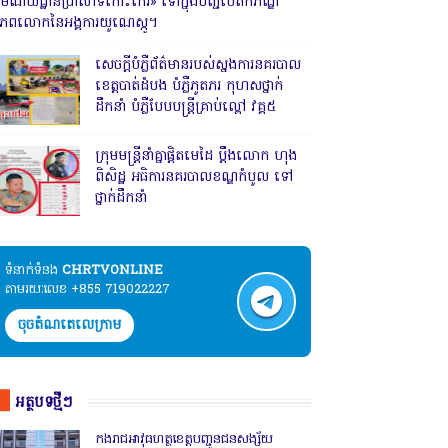
រមណីយដ្ឋានប្រាសាទកោះកេរ» ទៅក្នុងបញ្ជីបេតិកភណ្ឌ
ិភពលោកនៃអង្គការយូណេស្កូ។
សេចក្តីបំភ្លឺព័ត៌មានរបស់ស្នងការនគរបាល
ខេត្តបាត់ដំបង បំភ្លឺភូតភរ កុហសថ្នាក់
ដឹកនាំ បំភ្លឺបែបបន្ត្រីគ្រាប់ល្ពៅ វគ្គ៥
ក្រុមមន្ត្រីនាំគ្នាផ្ដិតមេដៃ ប្ដឹងលោក ហុង
ពិសិដ្ឋ អធិការនគរបាលខណ្ឌកំបូល ទៅ
ថ្នាក់ដឹកនាំ
ទំនាក់ទំនង​​
CHRTVONLINE
តាមរយៈលេខ +855 719022227
ចុចតំណតេលេក្រាម
អត្ថបទថ្មីៗ
កងរាជឣាវុធហត្ថខេត្តបញ្ជូនជនសង្ស័យ