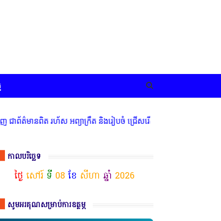
ច
ត រហ័ស អព្យាក្រឹត និងរៀបចំ ជ្រើសរើស ក្រុមការងារ នៅតាមបណ្តាលរាជធានី
កាលបរិច្ឆេទ
ថ្ងៃ
សៅរ៍
ទី
08
ខែ
សីហា
ឆ្នាំ
2026
សូមអរគុណសម្រាប់ការឧត្ថម្ភ