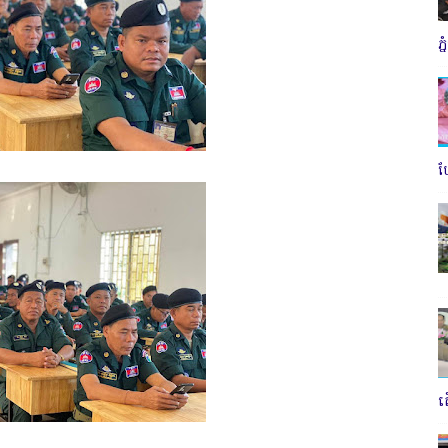
ភ
ប
ត