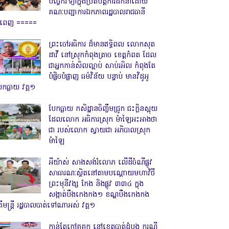
បច្ចេកវិទ្យាក្នុងប្រតិបត្តិការដឹកនាំដោយ
គណៈបញ្ជាការឯកភាពរដ្ឋបាលរាជធានី
្នំពេញ ‎=====
ព្រះចៅអធិការ ដ៏មានឥទ្ធិពល លោកសុត
ដាវី នៅស្រុកកំពុងត្រាច ខេត្តកំពត ដែល
ជាអ្នកកាន់សិលល្អាប់ សាប់រអិល កំពុងតែ
បំផ្លិចបំផ្លាញ ធម៌វិន័យ បន្ទាប់ មានវិដូអូ
ែកធ្លាយ វគ្គ១
បែកធ្លាយ កសិដ្ឋានចិញ្ចឹមជ្រូក ជះក្លិនស្អុយ
ដែលលោក អធិការស្រុក ម៉ាឡៃអះអាងថា
ជា របស់លោក ស្វាយជា អភិបាលស្រុក
ម៉ាឡៃ
អីយ៉ាស់ សាងសង់រំលោភ លើដីចំណីផ្លូវ
សាធារណៈស្ថិតនៅតាមបណ្ដោយមហាវិថី
ព្រះមុនីវង្ស កែង និងផ្លូវ ៣៣៤ ក្នុង
សង្កាត់បឹងកេងកង១ ខណ្ឌបឹងកេងកង
ើមន្ត្រី រដ្ឋបាលបាត់ទៅណាអស់ វគ្គ១
កាន់តែក្តៅគគុក នៅខេត្តបាត់ដំបង ករណី