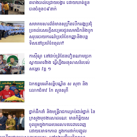
តារាងបាល់ជ្រោយចង្វារ ដោយឃាត់ខ្លួន
បានចំនួន០៩នាក់
សមាគមសារព័ត៌មានសុក្រឹតបើកអង្គប្រជុំ
ប្រគល់សេចក្តីសម្រេចជូនសមាជិកនិងបូក
សរុបរបាយការណ៍ប្រចាំខែកញ្ញានិងបន្ត
ទិសដៅប្រចាំខែតុលា!!
កាសុីណូ នៅជាប់ព្រំដែនវៀតណាមច្រក
ស្វាយអាង៉ោង ធ្វើហ្នឹងអនុសាសន៍របស់
សម្ដេច វគ្គ ១
ឯកឧត្តមអភិសន្តិបណ្ឌិត ស សុខា និង
លោកជំទាវ កែ សួនសុភី
ថ្នាក់ដឹកនាំ និងមន្ត្រីរាជការគ្រប់ជាន់ថ្នាក់ នៃ
ក្រសួងមុខងារសាធារណៈ មានកិត្តិយស
ចូលរួមក្នុងការអបអរសារទរពោរពេញ
ដោយមោទកភាព ក្នុងការដាក់បញ្ចូល