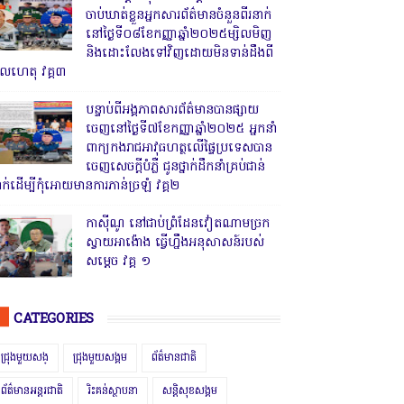
ចាប់ឃាត់ខ្លួនអ្នកសារព័ត៌មានចំនួនពីរនាក់
នៅថ្ងៃទី០៨ខែកញ្ញាឆ្នាំ២០២៥ម្សិលមិញ
និងដោះលែងទៅវិញដោយមិនទាន់ដឹងពី
ូលហេតុ វគ្គ៣
បន្ទាប់ពីអង្គភាពសារព័ត៌មានបានផ្សាយ
ចេញនៅថ្ងៃទី៧ខែកញ្ញាឆ្នាំ២០២៥ អ្នកនាំ
ពាក្យកងរាជអាវុធហត្ថលើផ្ទៃប្រទេសបាន
ចេញសេចក្តីបំភ្លឺ ជូនថ្នាក់ដឹកនាំគ្រប់ជាន់
្នាក់ដើម្បីកុំអោយមានការភាន់ច្រឡំ វគ្គ២
កាសុីណូ នៅជាប់ព្រំដែនវៀតណាមច្រក
ស្វាយអាង៉ោង ធ្វើហ្នឹងអនុសាសន៍របស់
សម្ដេច វគ្គ ១
CATEGORIES
ជ្រុងមួយសង្
ជ្រុងមួយសង្គម
ព័ត៌មានជាតិ
ព័ត៌មានអន្តរជាតិ
រិះគន់ស្ថាបនា
សន្តិសុខសង្គម