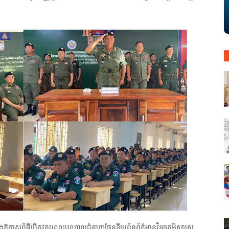
ឱកាសពិធីបើកវគ្គបណ្តុះបណ្តាលជំនាញផែនទីប្រព័ន្ធព័ត៌មានវិទ្យាភូមិសាស្ត្រ