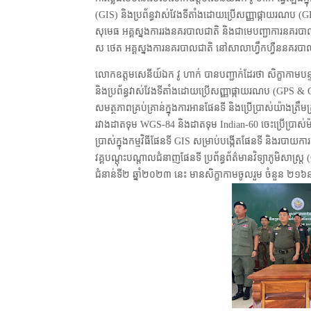
(GIS) និងប្រព័ន្ធវាស់វែងទីតាំងដោយប្រើសញ្ញាផ្កាយរណប
សុមេធ អគ្គស្នងការរងនគរបាលជាតិ និងជាមេបញ្ជាការនគរបា
ស ថេត អគ្គស្នងការនគរបាលជាតិ នៅសាលាហ្វឹកហ្វឺននគរបាលការ
លោកឧត្តមសេនីយ៍ឯក វូ ហាក់ បានបញ្ជាក់ដែរថា សិក្ខាកាមបន្ទាប់
និងប្រព័ន្ធវាស់វែងទីតាំងដោយប្រើសញ្ញាផ្កាយរណប (GPS &
សមត្ថភាពគ្រប់គ្រាន់ក្នុងការអានផែនទី និងប្រើប្រាស់យ៉ាង
រវាងដាតទុម WGS-84 និងដាតទុម Indian-60 ចេះប្រើប្រាស់ម៉ា
ប្រាស់ក្នុងកម្មវិធីផែនទី GIS សម្រាប់បង្កើតផែនទី និងរបាយក
វគ្គបណ្តុះបណ្តាលជំនាញផែនទី ប្រព័ន្ធព័ត៌មានវិទ្យាភូមិសាស
ជំនាន់ទី២ ឆ្នាំ២០២៣ នេះ មានសិក្ខាកាមចូលរួម ចំនួន ២១