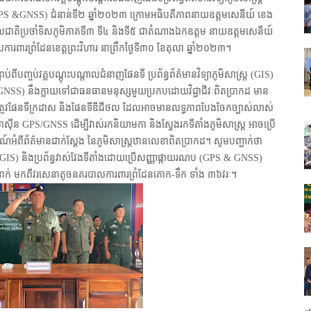
 (GPS &GNSS) ជំនាន់ទី២ ឆ្នាំ២០២៣ ក្រោមអធិបតីភាពនាយឧត្តមសេនីយ៍ ខេង
លជាតិប្រចាំទិសភូមិភាគទី៣ ទី៤ និងទី៥ ជាតំណាងឯកឧត្តម នាយឧត្តមសេនីយ៍
ពារព្រំដែនខេត្តព្រះវិហារ នាព្រឹកថ្ងៃទី៣០ ខែតុលា ឆ្នាំ២០២៣។
ពីបញ្ចប់វគ្គបណ្តុះបណ្តាលជំនាញផែនទី ប្រព័ន្ធព័ត៌មានវិទ្យាភូមិសាស្ត្រ (GIS)
 GNSS) នឹងក្លាយទៅជាធនធានមនុស្សមួយប្រកបដោយវិជ្ជាជីវៈពិតប្រាកដ មាន
ត្រឹមត្រូវផែនទីក្រដាស និងផែនទីឌីជីថល ដែលអាចមានលទ្ធភាពបែងចែកច្បាស់លាស់
ស៊ីន GPS/GNSS ដើម្បីវាស់រកនិយាមកា និងស្វែងរកទីតាំងភូមិសាស្ត្រ អាចប្រើ
ារណ៍អំពីព័ត៌មានជាក់ស្តែង នៃភូមិសាស្ត្រឋានលេខាពិតប្រាកដ។
សូមបញ្ជាក់ថា
្ត្រ (GIS) និងប្រព័ន្ធវាស់វែងទីតាំងដោយប្រើសញ្ញាផ្កាយរណប (GPS & GNSS)
៦នាក់ មកពីវរសេនាតូចនគរបាលការពារព្រំដែនគោក-ទឹក ទាំង ៣៦វរៈ។