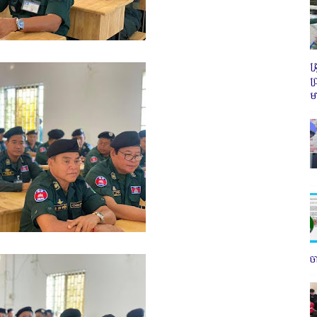
ត
ប
ម
ច