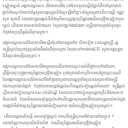
ស្ងៀមស្ងាត់ អង្គភាពអ្នកសារ ព័ត៌មានយើង នៅតែទទួលស្នើសុំថ្នាក់ដឹកនាំគ្រប់ជាន់
ថ្នាក់និងស្ថាប័នពាក់ព័ន្ធសូមមេត្តាត្រួតពិនិត្យឡើងវិញ។សំណួរសួរថាតើហេតុអ្វី កញ្ញា
សុខ សុដានី ដែលជាបុគ្គលផ្ដល់ទីតាំងភូមិសាស្ត្រឲ្យឧក្រិដ្ឋជនផលិតគ្រឿងញៀនខុស
ច្បាប់ តើមានទោសទាន់យ៉ាងណា ?សូមបញ្ជាក់ផងដែរថា មន្ត្រីរាជការមួយចំនួនតូច
កំពុងតែប្រព្រឹត្តអំពើពុករលួយ។
អង្គភាពអ្នកសារព័ត៌មានយើងស្នើសុំទៅឯកឧត្តមឱម យិនទៀង ទេសរដ្ឋមន្ត្រី រដ្ឋ
មន្ត្រីស្ថាប័នប្រយុទ្ធប្រឆាំងនឹងអំពើពុករលួយ ដែលហៅកាត់ថាACU សូមមេត្តាត្រួត
ពិនិត្យដោយក្តីអនុគ្រោះ។
អង្គភាពអ្នកសារព័ត៌មានយើងសូមសរសើរដោយស្មោះអស់ពីដួងហរទ័យចំពោះ
ព្រឹត្តិការចុះបង្ក្រាបឧក្រិដ្ឋជនគ្រឿងញៀន ទ្រង់ទ្រាយធំកក្រើកមេឃរំជួយព្រះធរណី
តែអង្គភាពអ្នកសារព័ត៌មានយើងក៏ដូចជាប្រជាពលរដ្ឋទូទាំងប្រទេសព្រមទាំងមន្ត្រី
រាជការគ្រប់ជាន់ថ្នាក់ កំពុងតែមានចម្ងល់ឆ្ងល់ហើយឆ្ងល់ទៀតឆ្ងល់មិនឈប់ មន្ត្រីធ្លាប់
ហ្វឹកហាត់រៀនបច្ចេកទេស រាប់សិបឆ្នាំ ដែលគេហៅថារៀនមូលដ្ឋានគ្រឹះនិងមានបទ
ពិសោធន៍ ដែលមិនអាចអនុវត្តច្បាប់ទៅលើកញ្ញាសុខសុដានីដែលជាបុគ្គលសំខាន់ក្នុង
ការផ្ដល់ទីតាំងឲ្យឧក្រិដ្ឋជនជនជាតិវៀតណាម ផលិតគ្រឿងញៀនខុសច្បាប់។
តើឯកឧត្តមអភិសន្តិ អាចអនុវត្តច្បាប់ មកលើមន្ត្រីក្រោមឱវាទបានដែរឬទេ ?
ដោយឡែកការឃុបឃិតបិទបាំង ករណីឧក្រិដ្ឋជនផលិតគ្រឿងញៀន