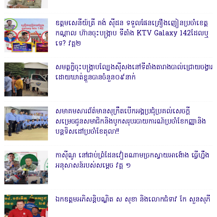
ឧត្តមសេនីយ៍ត្រី គង់ ស៊ីដន ទទួលផែនគ្រឿងញៀនប្រចាំខេត្ត
កណ្តាល ហ៊ានចុះបង្ក្រាប ទីតាំង KTV Galaxy 142ដែលឬ
ទេ? វគ្គ២
សមត្ថកិ្ចចុះបង្ក្រាបល្បែងស៊ីសងនៅទីតាំងតារាងបាល់ជ្រោយចង្វារ
ដោយឃាត់ខ្លួនបានចំនួន០៩នាក់
សមាគមសារព័ត៌មានសុក្រឹតបើកអង្គប្រជុំប្រគល់សេចក្តី
សម្រេចជូនសមាជិកនិងបូកសរុបរបាយការណ៍ប្រចាំខែកញ្ញានិង
បន្តទិសដៅប្រចាំខែតុលា!!
កាសុីណូ នៅជាប់ព្រំដែនវៀតណាមច្រកស្វាយអាង៉ោង ធ្វើហ្នឹង
អនុសាសន៍របស់សម្ដេច វគ្គ ១
ឯកឧត្តមអភិសន្តិបណ្ឌិត ស សុខា និងលោកជំទាវ កែ សួនសុភី