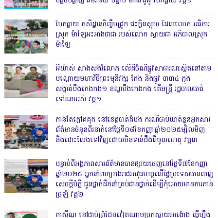
បំផ្លិចបំផ្លាញ ធម៌វិន័យ បន្ទាប់ មានវិដូអូ បែកធ្លាយ វគ្គ១
បែកធ្លាយ កសិដ្ឋានចិញ្ចឹមជ្រូក ជះក្លិនស្អុយ ដែលលោក អធិការ
ស្រុក ម៉ាឡៃអះអាងថាជា របស់លោក ស្វាយជា អភិបាលស្រុក
ម៉ាឡៃ
អីយ៉ាស់ សាងសង់រំលោភ លើដីចំណីផ្លូវសាធារណៈស្ថិតនៅតាម
បណ្ដោយមហាវិថីព្រះមុនីវង្ស កែង និងផ្លូវ ៣៣៤ ក្នុង
សង្កាត់បឹងកេងកង១ ខណ្ឌបឹងកេងកង តើមន្ត្រី រដ្ឋបាលបាត់
ទៅណាអស់ វគ្គ១
កាន់តែក្តៅគគុក នៅខេត្តបាត់ដំបង ករណីចាប់ឃាត់ខ្លួនអ្នកសារ
ព័ត៌មានចំនួនពីរនាក់នៅថ្ងៃទី០៨ខែកញ្ញាឆ្នាំ២០២៥ម្សិលមិញ
និងដោះលែងទៅវិញដោយមិនទាន់ដឹងពីមូលហេតុ វគ្គ៣
បន្ទាប់ពីអង្គភាពសារព័ត៌មានបានផ្សាយចេញនៅថ្ងៃទី៧ខែកញ្ញា
ឆ្នាំ២០២៥ អ្នកនាំពាក្យកងរាជអាវុធហត្ថលើផ្ទៃប្រទេសបានចេញ
សេចក្តីបំភ្លឺ ជូនថ្នាក់ដឹកនាំគ្រប់ជាន់ថ្នាក់ដើម្បីកុំអោយមានការភាន់
ច្រឡំ វគ្គ២
កាសុីណូ នៅជាប់ព្រំដែនវៀតណាមច្រកស្វាយអាង៉ោង ធ្វើហ្នឹង