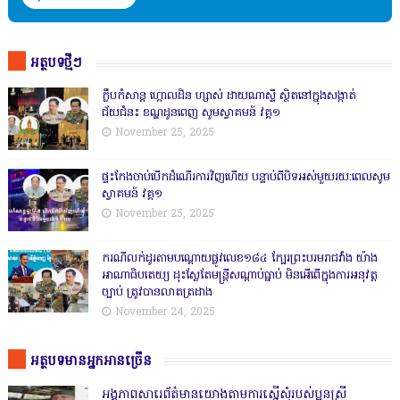
អត្ថបទថ្មីៗ
ក្លឹបកំសាន្ត ហ្គោលដិន ហ្សាស់ ដាយណាស្ទី ស្ថិតនៅក្នុងសង្កាត់
ជ័យជំនះ ខណ្ឌដូនពេញ សូមស្វាគមន៍ វគ្គ១
November 25, 2025
ផ្ទះកែងចាប់បើកដំណើរការវិញហើយ បន្ទាប់ពីបិទអស់មួយរយ:ពេលសូម
ស្វាគមន៍ វគ្គ១
November 25, 2025
ករណីលក់ដូរតាមបណ្តោយផ្លូវលេខ១៨៤ ក្បែរព្រះបរមរាជវាំង យ៉ាង
អាណាធិបតេយ្យ ដុះស្លែតែមន្ត្រីសណ្តាប់ធ្នាប់ មិនអើពើក្នុងការអនុវត្ត
ច្បាប់ ត្រូវបានលាតត្រដាង
November 24, 2025
អត្ថបទមានអ្នកអានច្រើន
អង្គភាពសារេព័ត៌មានយោងតាមការស្នើសុំរបស់ប្អូនស្រី