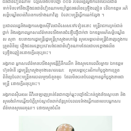
ជនជាតិវៀតណាម ល្មើសនឹងបទបញ្ជា ០០៦ របស់អគ្គស្នងការនគរបាលជាតិ
ទាក់ទិនទៅនឹងរឿងជនជាតិវៀតណាមឧក្រិដ្ឋជនផលិតគ្រឿងញៀន តើឯកឧត្តម អភិ
សន្តិបណ្ឌិតចាត់វិធានការយ៉ាងណាវិញ ចំពោះមន្ត្រីធ្វើការឆក់ល្វែង ។
ប្រជាពលរដ្ឋនិងអង្គការសង្គមស៊ីវិលជាពិសេសទៅទៀតនោះ មន្ត្រីរាជការគ្រប់ជាន់
ថ្នាក់ និងអង្គភាពអ្នកសារព័ត៌មានយើងមានជំនឿជឿជាក់ថា ឯកឧត្តមអភិសន្តិបណ្ឌិត
ស សុខា ឧបនាយករដ្ឋមន្ត្រីរដ្ឋមន្ត្រីក្រសួងមហាផ្ទៃ សូមមេត្តាចាត់មន្ត្រីជំនាញរក្នុងការ
ត្រួតពិនិត្យ រឿងជនអន្តោប្រវេសន៍ជនជាតិវៀតណាមដែលជាមេខ្លោងផលិត
គ្រឿងញៀនដោយក្តីអនុគ្រោះ។
អង្គភាព អ្នកសារព័ត៌មានយើងសូមផ្ញើក្តីនឹករលឹក និងសូមគោរពពីចម្ងាយ ឯកឧត្តម
ហ៊ុនម៉ានី រដ្ឋមន្ត្រីក្រសួងមុខងារសាធារណៈ សូមមេត្តាចុះអធិការកិច្ចក្នុងការត្រួត
ពិនិត្យចំពោះមន្ត្រីនគរបាលមួយចំនួនតូច ដែលមិនបានបំពេញកាតព្វកិច្ចក្នុងនាមជា
មន្ត្រី ដោយក្តីអនុគ្រោះ។
អង្គភាពស៊ីអេចអ ធីវីអនឡាញគ្រាន់តែជាកញ្ចក់ឆ្លុះបញ្ចាំងរិះគន់ក្នុងន័យស្ថាបនា និង
សូមរង់ចាំការឆ្លើយបំភ្លឺគ្រប់ស្ថាប័នពាក់ព័ន្ធគ្រប់ពេលម៉ោងធ្វើការតាមរបបអ្នកសារ
ព័ត៌មានសូមអរគុណ។ ដោយសួនចំរើន