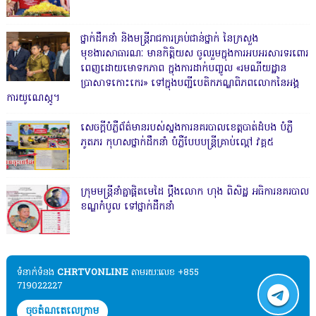
ថ្នាក់ដឹកនាំ និងមន្ត្រីរាជការគ្រប់ជាន់ថ្នាក់ នៃក្រសួង
មុខងារសាធារណៈ មានកិត្តិយស ចូលរួមក្នុងការអបអរសារទរពោរ
ពេញដោយមោទកភាព ក្នុងការដាក់បញ្ចូល «រមណីយដ្ឋាន
ប្រាសាទកោះកេរ» ទៅក្នុងបញ្ជីបេតិកភណ្ឌពិភពលោកនៃអង្គ
ការយូណេស្កូ។
សេចក្តីបំភ្លឺព័ត៌មានរបស់ស្នងការនគរបាលខេត្តបាត់ដំបង បំភ្លឺ
ភូតភរ កុហសថ្នាក់ដឹកនាំ បំភ្លឺបែបបន្ត្រីគ្រាប់ល្ពៅ វគ្គ៥
ក្រុមមន្ត្រីនាំគ្នាផ្ដិតមេដៃ ប្ដឹងលោក ហុង ពិសិដ្ឋ អធិការនគរបាល
ខណ្ឌកំបូល ទៅថ្នាក់ដឹកនាំ
ទំនាក់ទំនង​​
CHRTVONLINE
តាមរយៈលេខ +855
719022227
ចុចតំណតេលេក្រាម