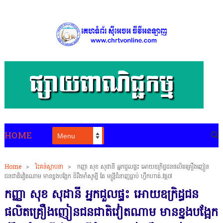
HOME
Home
>
រិះគន់ស្ថាបនា
>
កញ្ញា សុខ សុដានី អ្នកជួលផ្ទះ អោយឧក្រិដ្ធជនផលិតគ្រឿងញៀន
ជនជាតិវៀតណាម មានខ្នងបង្អែក ដ៏រឹងមាំសូម្បី តែ មន្ត្រីជំនាញធ្លាប់ ហ្វឹកហាត់.វគ្គ៧
កញ្ញា សុខ សុដានី អ្នកជួលផ្ទះ អោយឧក្រិដ្ធជន
ផលិតគ្រឿងញៀនជនជាតិវៀតណាម មានខ្នងបង្អែក