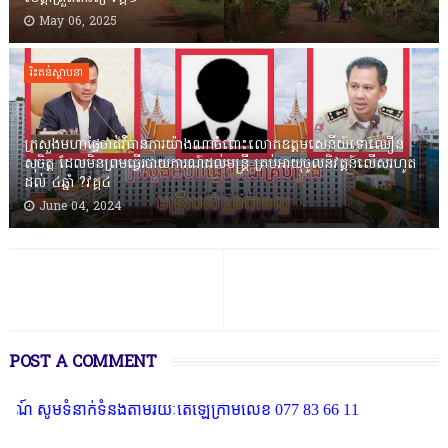
May 06, 2025
រិះគន់ស្ថាបនា
ក្រសួងមហាផ្ទៃចាត់វិធានការយ៉ាងណាចំពោះលោកឧត្តមសេនីយ៍ទោឈឿន
សុចិត្ត ដែលមិនព្រមធ្វើរបាយការណ៍ដល់មន្ត្រី គ្រប់អាយុចូលនិវត្តន៍លើសរហូត
ដល់ ៤ឆ្នាំ ?វគ្គ៤
June 04, 2024
POST A COMMENT
ូមទំនាក់ទំនងតាមរយៈតេឡេក្រាមលេខ 077 83 66 11