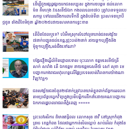
ដើម្បីជួយផ្សព្វផ្សាយរកជនសប្បុរស ក្នុងការឧបត្ថម ដល់លោក
ម៉ន គឹមហុង វរសេនីយ៍ឯក កងពលលេខ៧០ ត្រូវបានទទួលបេ
សកម្ម ទៅឈរជើងការពារទឹកដី ក្នុងតំបន់ទី៣ ប្រាសាទតាក្របី
ថ្មដូន តាំងពីខែមិថុនា ឆ្នាំ២០២៥ដោយសារមានការខ្វះខាត
តើពិតដែលឬទេ? ប៉េអឹមស្រុកសំពៅលូនឃាត់ជនសង្ស័យ
៧នាក់បញ្ជូនដល់ខេត្ត,ជ្រុះបាត់២នាក់ រថយន្ត១គ្រឿងនិង
ម៉ូតូ១គ្រឿង,អត់ដឹងទៅណា?
បង្វែររឿងធ្វើលិខិតថ្កោលទោស ចុះលោក ឧត្តមសេនីយ៍ត្រី
សាក់ សារាំង តើ ឯកឧត្តម នាយឧត្តមសេនីយ៍ សៅ សុខា មេ
បញ្ជាការកងរាជអាវុធហត្ថលើផ្ទៃប្រទេសចាត់វិធានការយ៉ាងណា
វិញ?វគ្គ១
ជនសង្ស័យជនចំនួន២៨នាក់ត្រូវបានឃាត់ខ្លួនពាក់ព័ន្ធការឆបោក
តាមប្រព័ន្ធបច្ចេកវិទ្យាក្នុងប្រតិបត្តិការដឹកនាំដោយគណៈបញ្ជាការ
ឯកភាពរដ្ឋបាលរាជធានីភ្នំពេញ ‎=====
ព្រះចៅអធិការ ដ៏មានឥទ្ធិពល លោកសុត ដាវី នៅស្រុកកំពុង
ត្រាច ខេត្តកំពត ដែលជាអ្នកកាន់សិលល្អាប់ សាប់រអិល កំពុងតែ