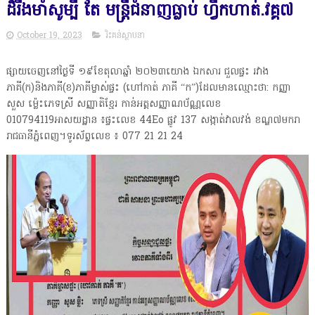
ដ៏រឹងមាំសូម្បី តែ មន្ត្រីជំនាញធ្លាប់ ហ្វឹកហាត់.វគ្គ៧
October 19, 2023
រិះគន់ស្ថាបនា
ផ្សាយចេញនៅថ្ងៃទី ១៩ខែតុលាឆ្នាំ ២០២៣យោង ឯកសារ ជួលផ្ទះ រវាង
ភាគី(ក)និងភាគី(ខ)ភាគីម្ចាស់ផ្ទះ (ហៅកាត់ ភាគី “ក”)ដែលមានឈ្មោះថា: កញ្ញា
សួស ម្ល៉េះភេទស្រី សញ្ញាតិខ្មែរ កាន់អត្តសញ្ញាណប័ណ្ណលេខ
010794119អាសយដ្ឋាន ៖ផ្ទះលេខ 44Eo ផ្លូវ 137 សង្កាត់វាលវង់ ខណ្ឌ៧មករា
រាជធានីភ្នំពេញ។ទូរស័ព្ទលេខ ៖ 077 21 21 24