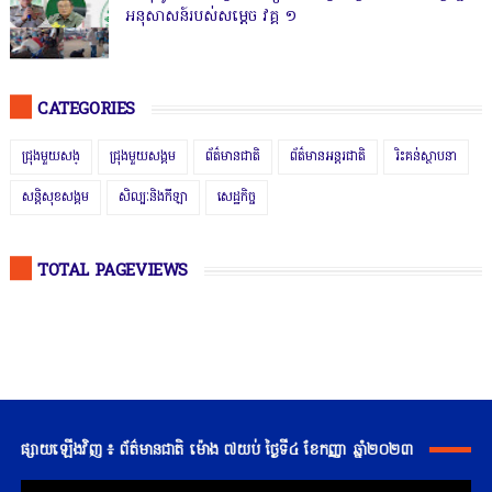
អនុសាសន៍របស់សម្ដេច វគ្គ ១
CATEGORIES
ជ្រុងមួយសង្
ជ្រុងមួយសង្គម
ព័ត៌មានជាតិ
ព័ត៌មានអន្តរជាតិ
រិះគន់ស្ថាបនា
សន្តិសុខសង្គម
សិល្បៈនិងកីឡា
សេដ្ឋកិច្ច
TOTAL PAGEVIEWS
ផ្សាយឡើងវិញ ៖ ព័ត៌មានជាតិ ម៉ោង ៧យប់ ថ្ងៃទី៤ ខែកញ្ញា ឆ្នាំ២០២៣