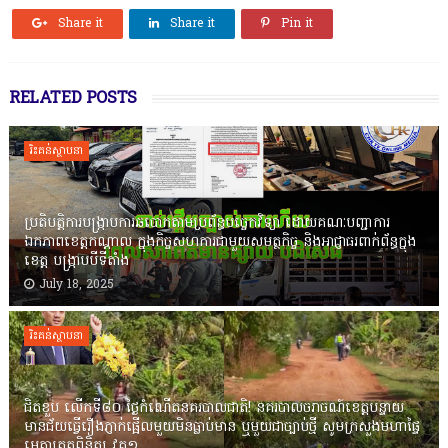
Share it
Share it
Pin it
RELATED POSTS
រិះគន់ស្ថាបនា
ប្រតិបត្តិការបង្រ្កាបការឆបោកតាមប្រព័ន្ធបច្ចេកវិទ្យា ដោយគណៈបញ្ជាការ
ឯកភាពខេត្តកណ្តាល ក្នុងកិច្ចសហការជាមួយសមត្ថកិច្ច និងអាជ្ញាធរពាក់ព័ន្ធក្នុង
ខេត្ត បង្ក្រាបបីទីតាំង
July 18, 2025
រិះគន់ស្ថាបនា
ជិតខួប លើកទី៨០ ថ្ងៃកំណើតនគរបាលជាតិ! នគរបាលចរាចណ៍ខេត្តបន្ទាយ
មានជ័យធ្វើរឿងភ្ញាក់ផ្អើលមួយមិនធ្លាប់មាន ឬមួយជាច្បាប់ថ្មី សូមក្រសួងមហាផ្ទៃ
មេត្តាត្រួតពិនិត្យ វគ្គ១