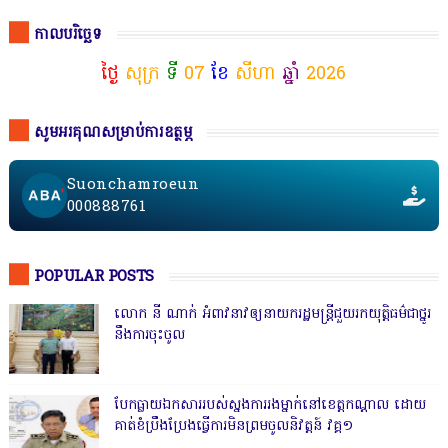
កាលបរិច្ឆេទ
ថ្ងៃ
សុក្រ
ទី
07
ខែ
សីហា
ឆ្នាំ
2026
សូមអរគុណសម្រាប់ការឧត្ថម្ភ
Suonchamroeun
000888761
POPULAR POSTS
លោក នី ណាក់ អំពាវនាវឲ្យនាយករដ្ឋមន្ត្រីជួយរកយុត្តិធម៌ជាថ្នូរ
នឹងការចុះចូល
បែកធ្លាយឯកសាររបស់ស្នងការរងម្នាក់នៅខេត្តកណ្ដាល ដោយ
គាត់ខំប្រឹងប្រែងធ្វើការមិនព្រមចូលនិវត្តន៍ វគ្គ១