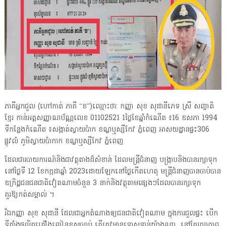
ភាគីអ្នកជួល (ហៅកាត់ ភាគី “ខ”)ឈ្មោះថា: កញ្ញា សុខ សុដានីភេទ ស្រី សញ្ចាតិ
ខ្មែរ កាន់អត្តសញ្ញាណប័ណ្ណលេខ 01102521 1ថ្ងៃខែឆ្នាំកំណើត ៖16 ឧសភា 1994
ទីកន្លែងកំណើត ៖សង្កាត់ស្វាយប៉ាក ខណ្ឌឬស្សីកែវ ភ្នំពេញ អាសយដ្ឋានផ្ទះ306
ផ្លូវលំ ភូមិស្វាយប៉ាកាក ខណ្ឌឬស្សីកែវ ភ្នំពេញ
ដែលជារបាយការណ៍និងជាវត្ថុតាងដ៏សំខាន់ ដែលមន្រ្តីជំនាញ បង្ក្រាបនិងបានរក្សាទុក
នៅថ្ងៃទី 12 ខែកក្កដាឆ្នាំ 2023ដោយឡែកនៅថ្ងៃកើតហេតុ មន្ត្រីជំនាញបានចាប់បាន
ឧក្រិដ្ឋជនជនជាតិវៀតណាមចំនួន 3 នាក់និងវត្ថុតាមផ្សេងៗដែលបានរក្សាទុក
គួរឱ្យកត់សម្គាល់ ។
រីឯកញ្ញា សុខ សុដានី ដែលជាអ្នកតំណាងឲ្យជនជាតិវៀតណាម ក្នុងការជួលផ្ទះ បើក
ទីតាំងផលិតគ្រឿងញៀនខុសច្បាប់ តើត្រូវមានទោសទាន់យ៉ាងណា នៅតែរក្សាភាព