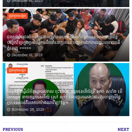
December 01, 2025
ជ្រុងមួយសង្គម
ជនសង្ស័យជនចំនួន២៨នាក់ត្រូវបានឃាត់ខ្លួនពាក់ព័ន្ធការឆបោកតាមប្រព័ន្ធ
បច្ចេកវិទ្យាក្នុងប្រតិបត្តិការដឹកនាំដោយគណៈបញ្ជាការឯកភាពរដ្ឋបាលរាជធានី
ភ្នំពេញ ‎=====
December 01, 2025
ជ្រុងមួយសង្គម
បង្វែររឿងធ្វើលិខិតថ្កោលទោស ចុះលោក ឧត្តមសេនីយ៍ត្រី សាក់ សារាំង តើ
ឯកឧត្តម នាយឧត្តមសេនីយ៍ សៅ សុខា មេបញ្ជាការកងរាជអាវុធហត្ថលើផ្ទៃ
ប្រទេសចាត់វិធានការយ៉ាងណាវិញ?វគ្គ១
November 29, 2025
PREVIOUS
NEXT