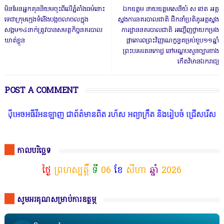
មិនមែនអ្នកគុននិយមចុះពីលេីភ្នំតាំងធម៌នោះ
ឯកឧត្ដម នាយឧត្តមសេនីយ៍ ស ថេត អគ្គ
ទេជាក្រុមក្មេងទំនេីងបង្កចលាចលក្នុង
ស្នងការនគរបាលជាតិ ដឹកនាំប្រតិភូអគ្គស្នង
សង្គម១៤នាក់ត្រូវបានសមត្ថកិច្ចនគរបាល
ការដ្ឋាននគរបាលជាតិ អញ្ជើញថ្វាយកម្រង
ឃាត់ខ្លួន
ផ្កាគោរពព្រះវិញ្ញាណក្ខន្ធគម្រប់ខួប១១ឆ្នាំ
ព្រះបរមរតនកោដ្ឋ នៅមណ្ឌបសួនច្បារខាង
កើតវិមានឯករាជ្យ
POST A COMMENT
ចអធីវីអនឡាញ ជាព័ត៌មានពិត រហ័ស អព្យាក្រឹត និងរៀបចំ ជ្រើសរើស ក្រុមក
កាលបរិច្ឆេទ
ថ្ងៃ
ព្រហស្បត្តិ៍
ទី
06
ខែ
សីហា
ឆ្នាំ
2026
សូមអរគុណសម្រាប់ការឧត្ថម្ភ