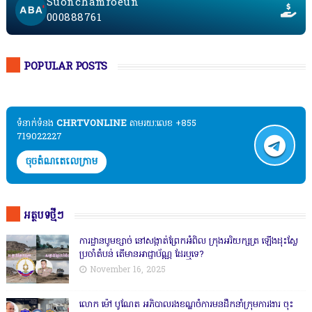
Suonchamroeun
000888761
POPULAR POSTS
ទំនាក់ទំនង​​
CHRTVONLINE
តាមរយៈលេខ +855
719022227
ចុចតំណតេលេក្រាម
អត្ថបទថ្មីៗ
ការដ្ឋានបូមខ្សាច់ នៅសង្កាត់ព្រែកអំពិល ក្រុងអរិយក្សត្រ ឡើងដុះស្លែ
ប្រចាំតំបន់ តើមានអាជ្ញាប័ណ្ណ ដែរឬទេ?
November 16, 2025
លោក ម៉ៅ បូណែត អភិបាលរងខណ្ឌចំការមនដឹកនាំក្រុមការងារ ចុះ