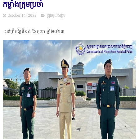
កម្លាំងក្រុមប្រចាំ
October 14, 2023
ជ្រុងមួយសង្គម
នៅព្រឹកថ្ងៃទី១៤ ខែតុលា ឆ្នាំ២០២៣