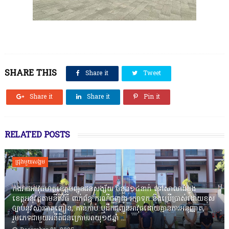
SHARE THIS
Share it
Tweet
Share it
Share it
Pin it
RELATED POSTS
ជ្រុងមួយសង្គម
កងរាជឣាវុធហត្ថខេត្តបញ្ជូនជនសង្ស័យ ចំនួន១៤នាក់ ទៅសាលាដំបូង
ខេត្តឣនុវត្តតាមនីតិវិធី ពាក់ព័ន្ធ ករណីជួញដូរ រក្សាទុក និងប្រើប្រាស់ដោយខុស
ច្បាប់នូវសារធាតុញៀន, កាន់កាប់ ឬដឹកជញ្ជូនអាវុធដោយគ្មានការអនុញ្ញាត,
រួមភេទជាមួយអនីតិជនក្រោមអាយុ១៥ឆ្នាំ ...