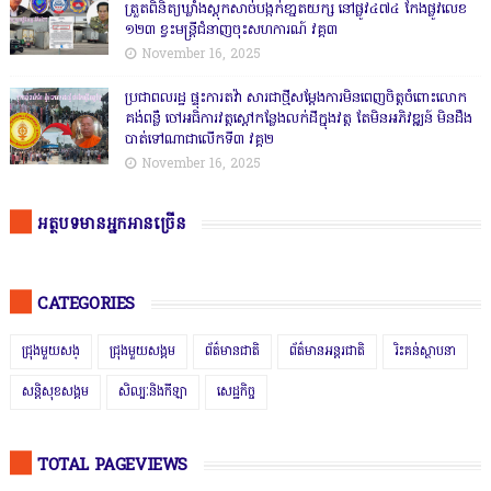
ត្រួតពិនិត្យឃ្លាំងស្តុកសាច់បង្កក់ខា្នតយក្ស នៅផ្លូវ៤៧៤ កែងផ្លូវលេខ
១២៣ ខ្វះមន្ត្រីជំនាញចុះសហការណ៍ វគ្គ៣
November 16, 2025
ប្រជាពលរដ្ឋ ផ្ទុះការតវ៉ា សារជាថ្មីសម្តែងការមិនពេញចិត្តចំពោះលោក
គង់ពន្លឺ ចៅអធិការវត្តស្ដៅកន្លែងលក់ដីក្នុងវត្ត តែមិនអភិវឌ្ឍន៍ មិនដឹង
បាត់ទៅណាជាលើកទី៣ វគ្គ២
November 16, 2025
អត្ថបទមានអ្នកអានច្រើន
CATEGORIES
ជ្រុងមួយសង្
ជ្រុងមួយសង្គម
ព័ត៌មានជាតិ
ព័ត៌មានអន្តរជាតិ
រិះគន់ស្ថាបនា
សន្តិសុខសង្គម
សិល្បៈនិងកីឡា
សេដ្ឋកិច្ច
TOTAL PAGEVIEWS