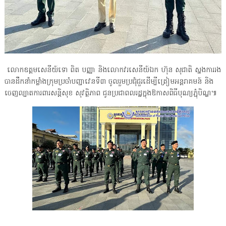
លោកឧត្តមសេនីយ៍ទោ ពិត បញ្ញា និងលោកវរសេនីយ៍ឯក ហ៊ុន សុជាតិ ស្នងការរង
បានដឹកនាំកម្លាំងក្រុមប្រចាំបញ្ជាវេនទី៣ ចូលរួមប្រជុំជួរដើម្បីត្រៀមអន្តរាគមន៍ និង
ចេញល្បាតការពារសន្តិសុខ សុវត្ថិភាព ជូនប្រជាពលរដ្ឋក្នុងឱកាសពិធីបុណ្យភ្ជុំបិណ្ឌ៕