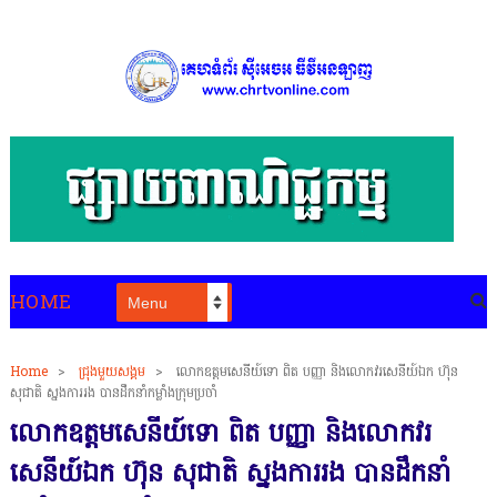
HOME
Home
>
ជ្រុងមួយសង្គម
>
លោកឧត្តមសេនីយ៍ទោ ពិត បញ្ញា និងលោកវរសេនីយ៍ឯក ហ៊ុន
សុជាតិ ស្នងការរង បានដឹកនាំកម្លាំងក្រុមប្រចាំ
លោកឧត្តមសេនីយ៍ទោ ពិត បញ្ញា និងលោកវរ
សេនីយ៍ឯក ហ៊ុន សុជាតិ ស្នងការរង បានដឹកនាំ