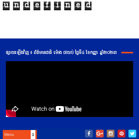
u
n
d
e
f
i
n
e
d
ផ្សាយឡើងវិញ ៖ ព័ត៌មានជាតិ ម៉ោង ៧យប់ ថ្ងៃទី៤ ខែកញ្ញា ឆ្នាំ២០២៣