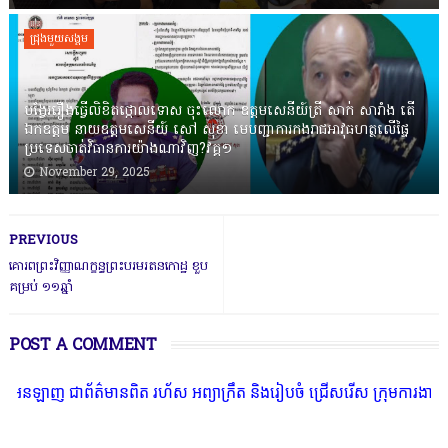
ជ្រុងមួយសង្គម
បង្វែររឿងធ្វើលិខិតថ្កោលទោស ចុះលោក ឧត្តមសេនីយ៍ត្រី សាក់ សារាំង តើ
ឯកឧត្តម នាយឧត្តមសេនីយ៍ សៅ សុខា មេបញ្ជាការកងរាជអាវុធហត្ថលើផ្ទៃ
ប្រទេសចាត់វិធានការយ៉ាងណាវិញ?វគ្គ១
November 29, 2025
PREVIOUS
គោរពព្រះវិញ្ញាណក្ខន្ធព្រះបរមរតនកោដ្ឋ ខួប
គម្រប់ ១១ឆ្នាំ
POST A COMMENT
 ជាព័ត៌មានពិត រហ័ស អព្យាក្រឹត និងរៀបចំ ជ្រើសរើស ក្រុមការងារ នៅតាមប