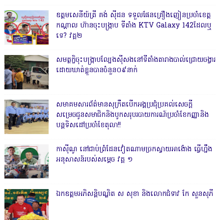
ឧត្តមសេនីយ៍ត្រី គង់ ស៊ីដន ទទួលផែនគ្រឿងញៀនប្រចាំខេត្ត
កណ្តាល ហ៊ានចុះបង្ក្រាប ទីតាំង KTV Galaxy 142ដែលឬ
ទេ? វគ្គ២
សមត្ថកិ្ចចុះបង្ក្រាបល្បែងស៊ីសងនៅទីតាំងតារាងបាល់ជ្រោយចង្វារ
ដោយឃាត់ខ្លួនបានចំនួន០៩នាក់
សមាគមសារព័ត៌មានសុក្រឹតបើកអង្គប្រជុំប្រគល់សេចក្តី
សម្រេចជូនសមាជិកនិងបូកសរុបរបាយការណ៍ប្រចាំខែកញ្ញានិង
បន្តទិសដៅប្រចាំខែតុលា!!
កាសុីណូ នៅជាប់ព្រំដែនវៀតណាមច្រកស្វាយអាង៉ោង ធ្វើហ្នឹង
អនុសាសន៍របស់សម្ដេច វគ្គ ១
ឯកឧត្តមអភិសន្តិបណ្ឌិត ស សុខា និងលោកជំទាវ កែ សួនសុភី