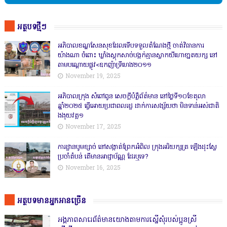
អត្ថបទថ្មីៗ
អភិបាលខណ្ឌសែនសុខដែលទើបទទួលតំណែងថ្មី ចាត់វិធានការ
យ៉ាងណា ចំពោះ ឃ្លាំងស្តុកសាច់បង្កក់គ្មានស្លាកយីហោខា្នតយក្ស នៅ
តាមបណ្តោយផ្លូវ<ឧកញ៉ាទ្រីហេង២០១១
November 19, 2025
អភិបាលក្រុង សំពៅពូន សេចក្តីបំភ្លឺព័ត៌មាន នៅថ្ងៃទី១០ខែតុលា
ឆ្នាំ២០២៥ ធ្វើអោយប្រជាពលរដ្ឋ ដាក់ការសង្ស័យថា មិនទាន់អស់ជាតិ
ងងុយវគ្គ១
November 17, 2025
ការដ្ឋានបូមខ្សាច់ នៅសង្កាត់ព្រែកអំពិល ក្រុងអរិយក្សត្រ ឡើងដុះស្លែ
ប្រចាំតំបន់ តើមានអាជ្ញាប័ណ្ណ ដែរឬទេ?
November 16, 2025
អត្ថបទមានអ្នកអានច្រើន
អង្គភាពសារេព័ត៌មានយោងតាមការស្នើសុំរបស់ប្អូនស្រី