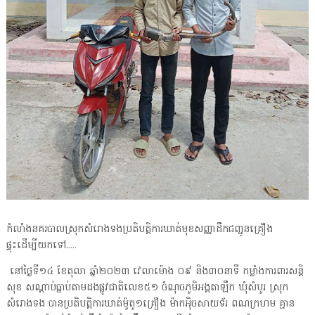
កំលាំងនគរបាលស្រុកសំរោងទងប្រតិបត្តិការឃាត់មុខសញ្ញាដឹកជញ្ជូនគ្រឿង
ផ្ទុះដេីម្បីយកទៅ.....
នៅថ្ងៃទី១៤ ខែតុលា ឆ្នាំ២០២៣ វេលាម៉ោង ០៩ និង៣០នាទី កម្លាំងការពារសន្ដិ
សុខ សណ្ដាប់ធ្នាប់តាមដងផ្លូវជាតិលេខ៥១ ចំណុចភូមិអង្គតាឡឹក ឃុំសំបូរ ស្រុក
សំរោងទង បានប្រតិបតិ្ដការឃាត់ម៉ូតូ១គ្រឿង ម៉ាកអុិចសាយទ័រ ពណក្រហម គ្មាន