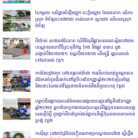
បែកធ្លាយ កសិដ្ឋានចិញ្ចឹមជ្រូក ជះក្លិនស្អុយ ដែលលោក អធិការ
ស្រុក ម៉ាឡៃអះអាងថាជា របស់លោក ស្វាយជា អភិបាលស្រុក
ម៉ាឡៃ
អីយ៉ាស់ សាងសង់រំលោភ លើដីចំណីផ្លូវសាធារណៈស្ថិតនៅតាម
បណ្ដោយមហាវិថីព្រះមុនីវង្ស កែង និងផ្លូវ ៣៣៤ ក្នុង
សង្កាត់បឹងកេងកង១ ខណ្ឌបឹងកេងកង តើមន្ត្រី រដ្ឋបាលបាត់
ទៅណាអស់ វគ្គ១
កាន់តែក្តៅគគុក នៅខេត្តបាត់ដំបង ករណីចាប់ឃាត់ខ្លួនអ្នកសារ
ព័ត៌មានចំនួនពីរនាក់នៅថ្ងៃទី០៨ខែកញ្ញាឆ្នាំ២០២៥ម្សិលមិញ
និងដោះលែងទៅវិញដោយមិនទាន់ដឹងពីមូលហេតុ វគ្គ៣
បន្ទាប់ពីអង្គភាពសារព័ត៌មានបានផ្សាយចេញនៅថ្ងៃទី៧ខែកញ្ញា
ឆ្នាំ២០២៥ អ្នកនាំពាក្យកងរាជអាវុធហត្ថលើផ្ទៃប្រទេសបានចេញ
សេចក្តីបំភ្លឺ ជូនថ្នាក់ដឹកនាំគ្រប់ជាន់ថ្នាក់ដើម្បីកុំអោយមានការភាន់
ច្រឡំ វគ្គ២
កាសុីណូ នៅជាប់ព្រំដែនវៀតណាមច្រកស្វាយអាង៉ោង ធ្វើហ្នឹង