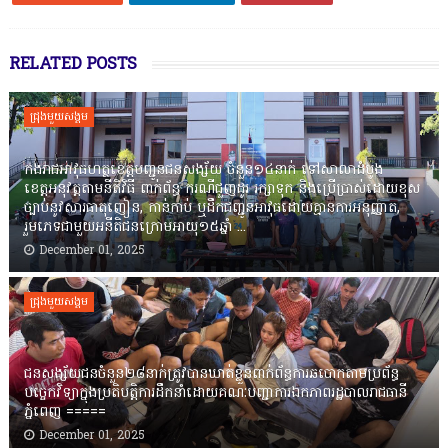
RELATED POSTS
ជ្រុងមួយសង្គម
កងរាជឣាវុធហត្ថខេត្តបញ្ជូនជនសង្ស័យ ចំនួន១៤នាក់ ទៅសាលាដំបូង
ខេត្តឣនុវត្តតាមនីតិវិធី ពាក់ព័ន្ធ ករណីជួញដូរ រក្សាទុក និងប្រើប្រាស់ដោយខុស
ច្បាប់នូវសារធាតុញៀន, កាន់កាប់ ឬដឹកជញ្ជូនអាវុធដោយគ្មានការអនុញ្ញាត,
រួមភេទជាមួយអនីតិជនក្រោមអាយុ១៥ឆ្នាំ ...
December 01, 2025
ជ្រុងមួយសង្គម
ជនសង្ស័យជនចំនួន២៨នាក់ត្រូវបានឃាត់ខ្លួនពាក់ព័ន្ធការឆបោកតាមប្រព័ន្ធ
បច្ចេកវិទ្យាក្នុងប្រតិបត្តិការដឹកនាំដោយគណៈបញ្ជាការឯកភាពរដ្ឋបាលរាជធានី
ភ្នំពេញ ‎=====
December 01, 2025