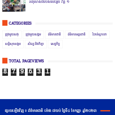
អនុសាសន៍របស់សម្ដេច វគ្គ ១
CATEGORIES
ជ្រុងមួយសង្
ជ្រុងមួយសង្គម
ព័ត៌មានជាតិ
ព័ត៌មានអន្តរជាតិ
រិះគន់ស្ថាបនា
សន្តិសុខសង្គម
សិល្បៈនិងកីឡា
សេដ្ឋកិច្ច
TOTAL PAGEVIEWS
8
7
9
6
3
1
ផ្សាយឡើងវិញ ៖ ព័ត៌មានជាតិ ម៉ោង ៧យប់ ថ្ងៃទី៤ ខែកញ្ញា ឆ្នាំ២០២៣