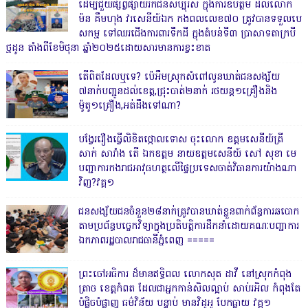
ដើម្បីជួយផ្សព្វផ្សាយរកជនសប្បុរស ក្នុងការឧបត្ថម ដល់លោក
ម៉ន គឹមហុង វរសេនីយ៍ឯក កងពលលេខ៧០ ត្រូវបានទទួលបេ
សកម្ម ទៅឈរជើងការពារទឹកដី ក្នុងតំបន់ទី៣ ប្រាសាទតាក្របី
ថ្មដូន តាំងពីខែមិថុនា ឆ្នាំ២០២៥ដោយសារមានការខ្វះខាត
តើពិតដែលឬទេ? ប៉េអឹមស្រុកសំពៅលូនឃាត់ជនសង្ស័យ
៧នាក់បញ្ជូនដល់ខេត្ត,ជ្រុះបាត់២នាក់ រថយន្ត១គ្រឿងនិង
ម៉ូតូ១គ្រឿង,អត់ដឹងទៅណា?
បង្វែររឿងធ្វើលិខិតថ្កោលទោស ចុះលោក ឧត្តមសេនីយ៍ត្រី
សាក់ សារាំង តើ ឯកឧត្តម នាយឧត្តមសេនីយ៍ សៅ សុខា មេ
បញ្ជាការកងរាជអាវុធហត្ថលើផ្ទៃប្រទេសចាត់វិធានការយ៉ាងណា
វិញ?វគ្គ១
ជនសង្ស័យជនចំនួន២៨នាក់ត្រូវបានឃាត់ខ្លួនពាក់ព័ន្ធការឆបោក
តាមប្រព័ន្ធបច្ចេកវិទ្យាក្នុងប្រតិបត្តិការដឹកនាំដោយគណៈបញ្ជាការ
ឯកភាពរដ្ឋបាលរាជធានីភ្នំពេញ ‎=====
ព្រះចៅអធិការ ដ៏មានឥទ្ធិពល លោកសុត ដាវី នៅស្រុកកំពុង
ត្រាច ខេត្តកំពត ដែលជាអ្នកកាន់សិលល្អាប់ សាប់រអិល កំពុងតែ
បំផ្លិចបំផ្លាញ ធម៌វិន័យ បន្ទាប់ មានវិដូអូ បែកធ្លាយ វគ្គ១