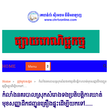
HOME
Home
>
ជ្រុងមួយសង្គម
>
កំលាំងនគរបាលស្រុកសំរោងទងប្រតិបត្តិការឃាត់មុខសញ្ញាដឹកជញ្ជូន
គ្រឿងផ្ទុះដេីម្បីយកទៅ.....
កំលាំងនគរបាលស្រុកសំរោងទងប្រតិបត្តិការឃាត់
មុខសញ្ញាដឹកជញ្ជូនគ្រឿងផ្ទុះដេីម្បីយកទៅ.....