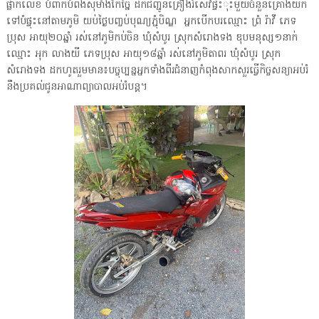
ផ្លាកលេខ បំពាក់បំពង់ស៊ីមាំងកែច្នៃ ដឹកជញ្ជូនគ្រឿងរំសេវផ្ទះុះមួយចំនួនគ្រោងយក
ទៅបំផ្ទុះនៅតាមភូមិ យប់ថៃ្ងបញ្ចប់បុណ្យភ្ជុំបិណ្ឌ អ្នកបើកបរឈ្មោះ ព្រំ រ៉ាវី ភេទ
ប្រុស អាយុ២០ឆ្នាំ រស់នៅភូមិកប់ចិន ឃុំសំបូរ ស្រុកសំរោងទង ឌុបមនុស្ស១នាក់
ឈ្មោះ អុក លាងយី ភេទប្រុស អាយុ១៨ឆ្នាំ រស់នៅភូមិតាពរ ឃុំសំបូរ ស្រុក
សំរោងទង ដកហូតរួមមាន៖បច្ចុប្បន្នអ្នកទាំងពីរជំនាញកំពុងសាកសួរធ្វើកិច្ចសន្យាអប់រំ
នឹងប្រគល់ជូនអាណាព្យាបាលអប់រំបន្ត។