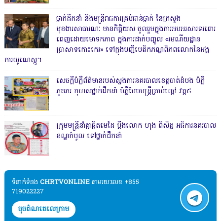
ថ្នាក់ដឹកនាំ និងមន្ត្រីរាជការគ្រប់ជាន់ថ្នាក់ នៃក្រសួង
មុខងារសាធារណៈ មានកិត្តិយស ចូលរួមក្នុងការអបអរសារទរពោរ
ពេញដោយមោទកភាព ក្នុងការដាក់បញ្ចូល «រមណីយដ្ឋាន
ប្រាសាទកោះកេរ» ទៅក្នុងបញ្ជីបេតិកភណ្ឌពិភពលោកនៃអង្គ
ការយូណេស្កូ។
សេចក្តីបំភ្លឺព័ត៌មានរបស់ស្នងការនគរបាលខេត្តបាត់ដំបង បំភ្លឺ
ភូតភរ កុហសថ្នាក់ដឹកនាំ បំភ្លឺបែបបន្ត្រីគ្រាប់ល្ពៅ វគ្គ៥
ក្រុមមន្ត្រីនាំគ្នាផ្ដិតមេដៃ ប្ដឹងលោក ហុង ពិសិដ្ឋ អធិការនគរបាល
ខណ្ឌកំបូល ទៅថ្នាក់ដឹកនាំ
ទំនាក់ទំនង​​
CHRTVONLINE
តាមរយៈលេខ +855
719022227
ចុចតំណតេលេក្រាម