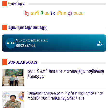
កាលបរិច្ឆេទ
ថ្ងៃ
សៅរ៍
ទី
08
ខែ
សីហា
ឆ្នាំ
2026
សូមអរគុណសម្រាប់ការឧត្ថម្ភ
Suonchamroeun
000888761
POPULAR POSTS
លោក នី ណាក់ អំពាវនាវឲ្យនាយករដ្ឋមន្ត្រីជួយរកយុត្តិធម៌ជាថ្នូរ
នឹងការចុះចូល
បែកធ្លាយឯកសាររបស់ស្នងការរងម្នាក់នៅខេត្តកណ្ដាល ដោយ
គាត់ខំប្រឹងប្រែងធ្វើការមិនព្រមចូលនិវត្តន៍ វគ្គ១