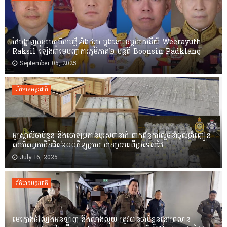
ថៃបង្ហាញមុខមេភូមិភាគថ្មីទាំង៤រូប ក្នុងនោះឧត្តមសេនីយ៍ Weerayuth
Raksil ឡើងជាមេបញ្ជាការភូមិភាគ២ បន្តពី Boonsin Padklang
September 05, 2025
ព័ត៌មានអន្តរជាតិ
អូស្រ្តាលីចាប់ខ្លួន និងចោទប្រកាន់បុរស៣នាក់ ពាក់ព័ន្ធការលួចនាំចូលថ្នាំញៀន
មេតាំហ្វេតាមីនជិត៦០០គីឡូក្រាម មានប្រភពពីប្រទេសថៃ
July 16, 2025
ព័ត៌មានអន្តរជាតិ
មេក្លោងធំល្បែងអនឡាញ និងលាងលុយ ត្រូវបានចាប់ខ្លួននៅព្រលាន