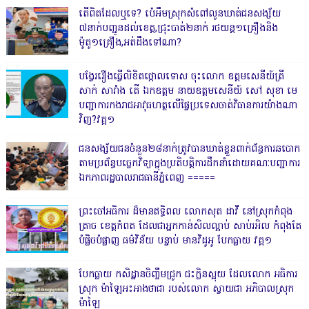
តើពិតដែលឬទេ? ប៉េអឹមស្រុកសំពៅលូនឃាត់ជនសង្ស័យ
៧នាក់បញ្ជូនដល់ខេត្ត,ជ្រុះបាត់២នាក់ រថយន្ត១គ្រឿងនិង
ម៉ូតូ១គ្រឿង,អត់ដឹងទៅណា?
បង្វែររឿងធ្វើលិខិតថ្កោលទោស ចុះលោក ឧត្តមសេនីយ៍ត្រី
សាក់ សារាំង តើ ឯកឧត្តម នាយឧត្តមសេនីយ៍ សៅ សុខា មេ
បញ្ជាការកងរាជអាវុធហត្ថលើផ្ទៃប្រទេសចាត់វិធានការយ៉ាងណា
វិញ?វគ្គ១
ជនសង្ស័យជនចំនួន២៨នាក់ត្រូវបានឃាត់ខ្លួនពាក់ព័ន្ធការឆបោក
តាមប្រព័ន្ធបច្ចេកវិទ្យាក្នុងប្រតិបត្តិការដឹកនាំដោយគណៈបញ្ជាការ
ឯកភាពរដ្ឋបាលរាជធានីភ្នំពេញ ‎=====
ព្រះចៅអធិការ ដ៏មានឥទ្ធិពល លោកសុត ដាវី នៅស្រុកកំពុង
ត្រាច ខេត្តកំពត ដែលជាអ្នកកាន់សិលល្អាប់ សាប់រអិល កំពុងតែ
បំផ្លិចបំផ្លាញ ធម៌វិន័យ បន្ទាប់ មានវិដូអូ បែកធ្លាយ វគ្គ១
បែកធ្លាយ កសិដ្ឋានចិញ្ចឹមជ្រូក ជះក្លិនស្អុយ ដែលលោក អធិការ
ស្រុក ម៉ាឡៃអះអាងថាជា របស់លោក ស្វាយជា អភិបាលស្រុក
ម៉ាឡៃ