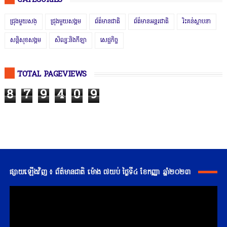
CATEGORIES
ជ្រុងមួយសង្
ជ្រុងមួយសង្គម
ព័ត៌មានជាតិ
ព័ត៌មានអន្តរជាតិ
រិះគន់ស្ថាបនា
សន្តិសុខសង្គម
សិល្បៈនិងកីឡា
សេដ្ឋកិច្ច
TOTAL PAGEVIEWS
8
7
9
4
0
9
ផ្សាយឡើងវិញ ៖ ព័ត៌មានជាតិ ម៉ោង ៧យប់ ថ្ងៃទី៤ ខែកញ្ញា ឆ្នាំ២០២៣