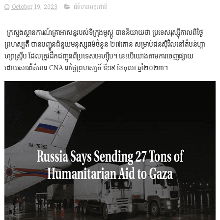
October 19, 2023
ព័ត៌មានអន្តរជាតិ
ក្រសួងស្ថានការណ៍គ្រាអាសន្នរបស់ទីក្រុងមូស្គូ បាននិយាយថា ប្រទេសរុស្ស៊ីកាលពីថ្ងៃ
ព្រហស្បតិ៍ បានបញ្ជូនជំនួយមនុស្សធម៌ចំនួន ២៧តោន សម្រាប់ជនស៊ីវិលនៅតំបន់ហ្គា
ហ្សាស្ទ្រីប ដែលត្រូវដឹកជញ្ជូនពីប្រទេសអេហ្ស៊ីប។ នេះបើយោងតាមការចេញផ្សាយ
ដោយសារព័ត៌មាន CNA នាថ្ងៃព្រហស្បតិ៍ ទី១៩ ខែតុលា ឆ្នាំ២០២៣។