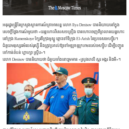
អនុរដ្ឋមន្ត្រីនៃក្រសួងស្ថានការណ៍គ្រាអាសន្ន លោក Ilya Denisov បាននិយាយនៅក្នុង
សេចក្តីថ្លែងការណ៍មួយថា «យន្តហោះពិសេស១គ្រឿង បានហោះចេញពីព្រលានយន្តហោះ
នៅក្រុង Ramenskoye ក្បែរទីក្រុងមូស្គូ ឆ្ពោះទៅទីក្រុង El-Arish នៃប្រទេសអេហ្ស៊ីប។
ជំនួយមនុស្សធម៌របស់រុស្ស៊ី នឹងត្រូវប្រគល់ឱ្យទៅអឌ្ឍចន្ទក្រហមរបស់អេហ្ស៊ីប ដើម្បីបញ្ជូន
ទៅកាន់តំបន់ ហ្គាហ្សា ស្រ្ទីប»។
លោក Denisov បាននិយាយថា ជំនួយទាំងនោះរួមមាន «ស្រូវសាលី ស្ករ អង្ករ និងមី»។