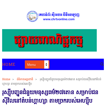
HOME
Home
>
ព័ត៌មានអន្តរជាតិ
>
រុស្ស៊ីបញ្ជូនជំនួយ​មនុស្សធម៌២៧តោន សម្រាប់ជនស៊ីវិលនៅតំបន់
ហ្គាហ្សា តាមច្រករបស់អេហ្ស៊ីប
រុស្ស៊ីបញ្ជូនជំនួយ​មនុស្សធម៌២៧តោន សម្រាប់ជន
ស៊ីវិលនៅតំបន់ហ្គាហ្សា តាមច្រករបស់អេហ្ស៊ីប