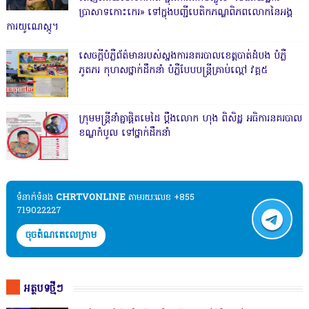
ប្រាសាទកោះកេរ» ទៅក្នុងបញ្ជីបេតិកភណ្ឌពិភពលោកនៃអង្គ
ការយូណេស្កូ។
សេចក្តីបំភ្លឺព័ត៌មានរបស់ស្នងការនគរបាលខេត្តបាត់ដំបង បំភ្លឺ
ភូតភរ កុហសថ្នាក់ដឹកនាំ បំភ្លឺបែបបន្ត្រីគ្រាប់ល្ពៅ វគ្គ៥
ក្រុមមន្ត្រីនាំគ្នាផ្ដិតមេដៃ ប្ដឹងលោក ហុង ពិសិដ្ឋ អធិការនគរបាល
ខណ្ឌកំបូល ទៅថ្នាក់ដឹកនាំ
ទំនាក់ទំនង​​
CHRTVONLINE
តាមរយៈលេខ +855
719022227
ចុចតំណតេលេក្រាម
អត្ថបទថ្មីៗ