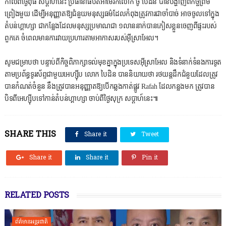
កាលពីថ្ងៃពុធ សប្ដាហ៍នេះ ប្រធានាធិបតីអាមេរិកលោក ចូ បៃដិន បានបង្ហាញពីកិច្ចព្រម
ព្រៀងមួយ ដើម្បីអនុញ្ញាតឱ្យជំនួយមនុស្សធម៌ដែលកំពុងត្រូវការជាចាំបាច់ អាចចូលទៅក្នុង
តំបន់ហ្គាហ្សា ជាកន្លែងដែលមនុស្សប្រមាណជា ១លាននាក់បានភៀសខ្លួនចេញពីផ្ទះរបស់
ពួកគេ ចំពេលមានការវាយប្រហារតាមអាកាសរបស់អ៊ីស្រាអែល។
សូមជម្រាបថា បន្ទាប់ពីកិច្ចពិភាក្សាទល់មុខគ្នាក្នុងប្រទេសអ៊ីស្រាអែល និងទំនាក់ទំនងការទូត
តាមប្រព័ន្ធទូរស័ព្ទជាមួយអេហ្ស៊ីប លោក បៃដិន បាននិយាយថា រថយន្តដឹកជំនួយដែលត្រូវ
បានកំណត់ចំនួន នឹងត្រូវបានអនុញ្ញាតឱ្យបើកឆ្លងកាត់ផ្លូវ Rafah ដែលកន្លងមក ត្រូវបាន
បិទពីអេហ្ស៊ីបទៅកាន់តំបន់ហ្គាហ្សា ចាប់ពីថ្ងៃសុក្រ សប្ដាហ៍នេះ៕
SHARE THIS
Share it
Tweet
Share it
Share it
Pin it
RELATED POSTS
ព័ត៌មានអន្តរជាតិ