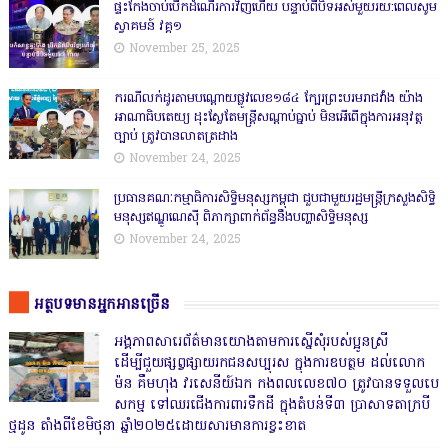
ផ្ទះកែងចាប់បើកដំណើរការវិញហើយ បន្ទាប់ពីបិទអស់មួយរយ:ពេលសូម
ស្វាគមន៍ វគ្គ១
November 25, 2025
ករណីលក់ដូរតាមបណ្តោយផ្លូវលេខ១៨៤ ក្បែរព្រះបរមរាជវាំង យ៉ាង
អាណាធិបតេយ្យ ដុះស្លែតែមន្ត្រីសណ្តាប់ធ្នាប់ មិនអើពើក្នុងការអនុវត្ត
ច្បាប់ ត្រូវបានលាតត្រដាង
November 24, 2025
ប្រធានគណៈកម្មាធិការសិទ្ធិមនុស្សកម្ពុជា ជួបជាមួយរដ្ឋមន្ត្រីក្រសួងសិទ្ធិ
មនុស្សឥណ្ឌូណេស៊ី ពិភាក្សាពាក់ព័ន្ធនឹងបញ្ហាសិទ្ធិមនុស្ស
November 24, 2025
អត្ថបទមានអ្នកអានច្រើន
អង្គភាពសារេព័ត៌មានយោងតាមការស្នើសុំរបស់ប្អូនស្រី
ដើម្បីជួយផ្សព្វផ្សាយរកជនសប្បុរស ក្នុងការឧបត្ថម ដល់លោក
ម៉ន គឹមហុង វរសេនីយ៍ឯក កងពលលេខ៧០ ត្រូវបានទទួលបេ
សកម្ម ទៅឈរជើងការពារទឹកដី ក្នុងតំបន់ទី៣ ប្រាសាទតាក្របី
ថ្មដូន តាំងពីខែមិថុនា ឆ្នាំ២០២៥ដោយសារមានការខ្វះខាត