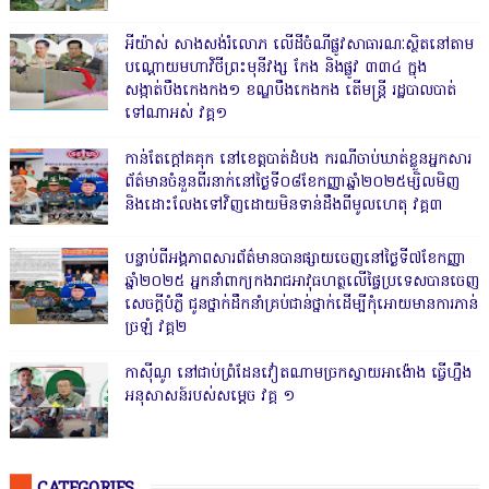
អីយ៉ាស់ សាងសង់រំលោភ លើដីចំណីផ្លូវសាធារណៈស្ថិតនៅតាម
បណ្ដោយមហាវិថីព្រះមុនីវង្ស កែង និងផ្លូវ ៣៣៤ ក្នុង
សង្កាត់បឹងកេងកង១ ខណ្ឌបឹងកេងកង តើមន្ត្រី រដ្ឋបាលបាត់
ទៅណាអស់ វគ្គ១
កាន់តែក្តៅគគុក នៅខេត្តបាត់ដំបង ករណីចាប់ឃាត់ខ្លួនអ្នកសារ
ព័ត៌មានចំនួនពីរនាក់នៅថ្ងៃទី០៨ខែកញ្ញាឆ្នាំ២០២៥ម្សិលមិញ
និងដោះលែងទៅវិញដោយមិនទាន់ដឹងពីមូលហេតុ វគ្គ៣
បន្ទាប់ពីអង្គភាពសារព័ត៌មានបានផ្សាយចេញនៅថ្ងៃទី៧ខែកញ្ញា
ឆ្នាំ២០២៥ អ្នកនាំពាក្យកងរាជអាវុធហត្ថលើផ្ទៃប្រទេសបានចេញ
សេចក្តីបំភ្លឺ ជូនថ្នាក់ដឹកនាំគ្រប់ជាន់ថ្នាក់ដើម្បីកុំអោយមានការភាន់
ច្រឡំ វគ្គ២
កាសុីណូ នៅជាប់ព្រំដែនវៀតណាមច្រកស្វាយអាង៉ោង ធ្វើហ្នឹង
អនុសាសន៍របស់សម្ដេច វគ្គ ១