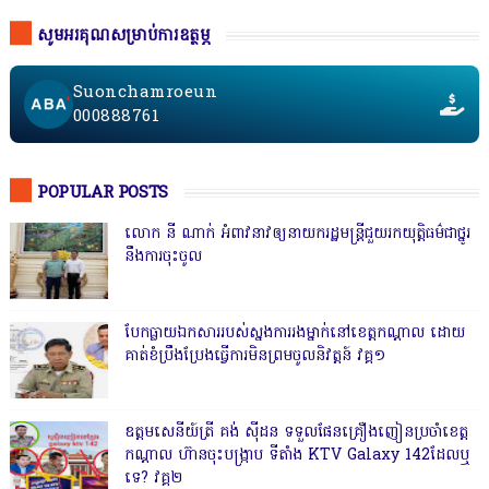
សូមអរគុណសម្រាប់ការឧត្ថម្ភ
Suonchamroeun
000888761
POPULAR POSTS
លោក នី ណាក់ អំពាវនាវឲ្យនាយករដ្ឋមន្ត្រីជួយរកយុត្តិធម៌ជាថ្នូរ
នឹងការចុះចូល
បែកធ្លាយឯកសាររបស់ស្នងការរងម្នាក់នៅខេត្តកណ្ដាល ដោយ
គាត់ខំប្រឹងប្រែងធ្វើការមិនព្រមចូលនិវត្តន៍ វគ្គ១
ឧត្តមសេនីយ៍ត្រី គង់ ស៊ីដន ទទួលផែនគ្រឿងញៀនប្រចាំខេត្ត
កណ្តាល ហ៊ានចុះបង្ក្រាប ទីតាំង KTV Galaxy 142ដែលឬ
ទេ? វគ្គ២