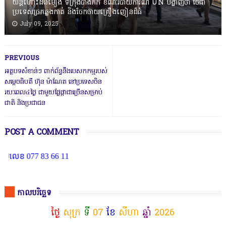
យន្តហោះដនមឿង ទីក្រុងបាងកក ខណៈរបាយការណ៍ UN បង្ហាញថា ថៃជា
ប្រទេសច្រកឆ្លងកាត់ និងចែកចាយគ្រឿងញៀនដ៏ធំ
July 09, 2025
PREVIOUS
អត្ថបទសំខាន់ៗ ពាក់ព័ន្ធនឹងបេសកកម្មរបស់
សម្តេចធិបតី ហ៊ុន ម៉ាណែត នៅប្រទេសចិន
រយៈពេល៤ថ្ងៃ ជាមួយផ្លែផ្កាជាច្រើនសម្រាប់
ជាតិ និងប្រជាជន
POST A COMMENT
ខ 077 83 66 11
កាលបរិច្ឆេទ
ថ្ងៃ
សុក្រ
ទី
07
ខែ
សីហា
ឆ្នាំ
2026