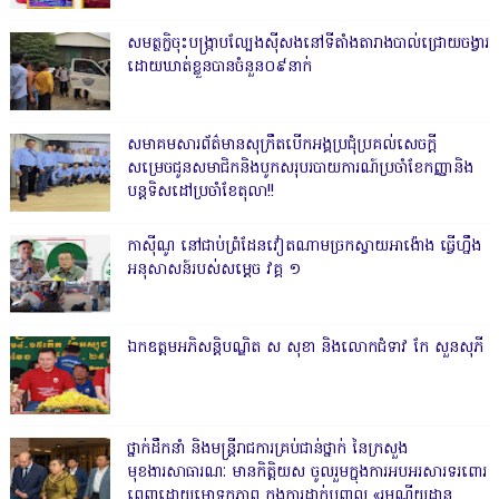
សមត្ថកិ្ចចុះបង្ក្រាបល្បែងស៊ីសងនៅទីតាំងតារាងបាល់ជ្រោយចង្វារ
ដោយឃាត់ខ្លួនបានចំនួន០៩នាក់
សមាគមសារព័ត៌មានសុក្រឹតបើកអង្គប្រជុំប្រគល់សេចក្តី
សម្រេចជូនសមាជិកនិងបូកសរុបរបាយការណ៍ប្រចាំខែកញ្ញានិង
បន្តទិសដៅប្រចាំខែតុលា!!
កាសុីណូ នៅជាប់ព្រំដែនវៀតណាមច្រកស្វាយអាង៉ោង ធ្វើហ្នឹង
អនុសាសន៍របស់សម្ដេច វគ្គ ១
ឯកឧត្តមអភិសន្តិបណ្ឌិត ស សុខា និងលោកជំទាវ កែ សួនសុភី
ថ្នាក់ដឹកនាំ និងមន្ត្រីរាជការគ្រប់ជាន់ថ្នាក់ នៃក្រសួង
មុខងារសាធារណៈ មានកិត្តិយស ចូលរួមក្នុងការអបអរសារទរពោរ
ពេញដោយមោទកភាព ក្នុងការដាក់បញ្ចូល «រមណីយដ្ឋាន