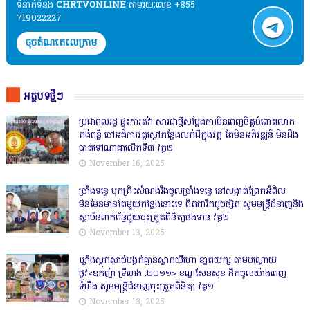
ទំនាក់ទំនង​​
CHRTVONLINE
តាមរយៈលេខ +855
719022227
ចុចតំណតេលេក្រាម
អត្ថបទថ្មីៗ
ប្រជាពលរដ្ឋ ផ្ទុះការតវ៉ា សារជាថ្មីសម្តែងការមិនពេញចិត្តចំពោះលោក
គង់ពន្លឺ ចៅអធិការវត្តស្ដៅកន្លែងលក់ដីក្នុងវត្ត តែមិនអភិវឌ្ឍន៍ មិនដឹង
បាត់ទៅណាជាលើកទី៣ វគ្គ២
November 16, 2025
ច្រាំងទន្លេ បុកគ្រិះសំណង់រឹងចូលច្រាំងទន្លេ នៅសង្កាត់ព្រែកអំពិល
មិនមែនមានតែមួយកន្លែងនោះទេ ពិតជារីកដូចផ្សិត សូមមន្ត្រីជំនាញនិង
ស្ថាប័នពាក់ព័ន្ធជួយចុះត្រួតពិនិត្យផងទាន វគ្គ២
November 13, 2025
ឃ្លាំងស្តុកសាច់បង្កក់គ្មានស្លាកយីហោ ខា្នតយក្ស តាមបណ្តោយ
ផ្លូវ<ឧកញ៉ា ទ្រីហេង .២០១១> ខណ្ឌសែនសុខ ដឹកចូលយ៉ាងពេញ
ទំហឹង សូមមន្ត្រីជំនាញចុះត្រួតពិនិត្យ វគ្គ១
November 13, 2025