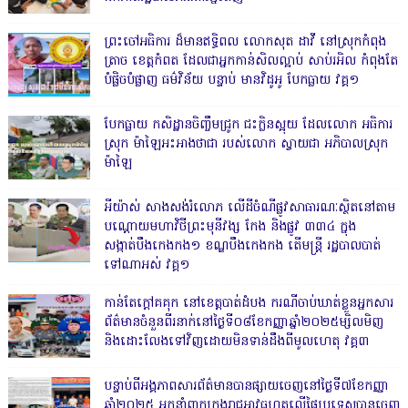
ព្រះចៅអធិការ ដ៏មានឥទ្ធិពល លោកសុត ដាវី នៅស្រុកកំពុង
ត្រាច ខេត្តកំពត ដែលជាអ្នកកាន់សិលល្អាប់ សាប់រអិល កំពុងតែ
បំផ្លិចបំផ្លាញ ធម៌វិន័យ បន្ទាប់ មានវិដូអូ បែកធ្លាយ វគ្គ១
បែកធ្លាយ កសិដ្ឋានចិញ្ចឹមជ្រូក ជះក្លិនស្អុយ ដែលលោក អធិការ
ស្រុក ម៉ាឡៃអះអាងថាជា របស់លោក ស្វាយជា អភិបាលស្រុក
ម៉ាឡៃ
អីយ៉ាស់ សាងសង់រំលោភ លើដីចំណីផ្លូវសាធារណៈស្ថិតនៅតាម
បណ្ដោយមហាវិថីព្រះមុនីវង្ស កែង និងផ្លូវ ៣៣៤ ក្នុង
សង្កាត់បឹងកេងកង១ ខណ្ឌបឹងកេងកង តើមន្ត្រី រដ្ឋបាលបាត់
ទៅណាអស់ វគ្គ១
កាន់តែក្តៅគគុក នៅខេត្តបាត់ដំបង ករណីចាប់ឃាត់ខ្លួនអ្នកសារ
ព័ត៌មានចំនួនពីរនាក់នៅថ្ងៃទី០៨ខែកញ្ញាឆ្នាំ២០២៥ម្សិលមិញ
និងដោះលែងទៅវិញដោយមិនទាន់ដឹងពីមូលហេតុ វគ្គ៣
បន្ទាប់ពីអង្គភាពសារព័ត៌មានបានផ្សាយចេញនៅថ្ងៃទី៧ខែកញ្ញា
ឆ្នាំ២០២៥ អ្នកនាំពាក្យកងរាជអាវុធហត្ថលើផ្ទៃប្រទេសបានចេញ