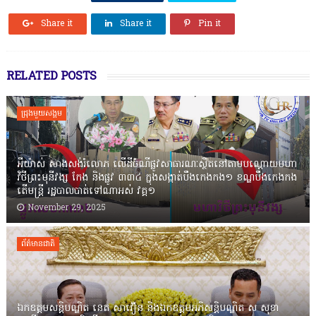
Share it
Share it
Pin it
RELATED POSTS
ជ្រុងមួយសង្គម
អីយ៉ាស់ សាងសង់រំលោភ លើដីចំណីផ្លូវសាធារណៈស្ថិតនៅតាមបណ្ដោយមហា
វិថីព្រះមុនីវង្ស កែង និងផ្លូវ ៣៣៤ ក្នុងសង្កាត់បឹងកេងកង១ ខណ្ឌបឹងកេងកង
តើមន្ត្រី រដ្ឋបាលបាត់ទៅណាអស់ វគ្គ១
November 29, 2025
ព័ត៌មានជាតិ
ឯកឧត្តមសន្តិបណ្ឌិត នេត សាវឿន និងឯកឧត្តមអភិសន្តិបណ្ឌិត ស សុខា