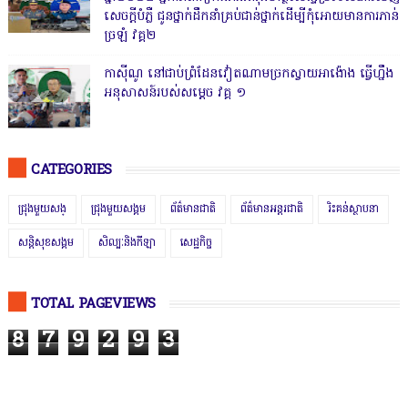
សេចក្តីបំភ្លឺ ជូនថ្នាក់ដឹកនាំគ្រប់ជាន់ថ្នាក់ដើម្បីកុំអោយមានការភាន់
ច្រឡំ វគ្គ២
កាសុីណូ នៅជាប់ព្រំដែនវៀតណាមច្រកស្វាយអាង៉ោង ធ្វើហ្នឹង
អនុសាសន៍របស់សម្ដេច វគ្គ ១
CATEGORIES
ជ្រុងមួយសង្
ជ្រុងមួយសង្គម
ព័ត៌មានជាតិ
ព័ត៌មានអន្តរជាតិ
រិះគន់ស្ថាបនា
សន្តិសុខសង្គម
សិល្បៈនិងកីឡា
សេដ្ឋកិច្ច
TOTAL PAGEVIEWS
8
7
9
2
9
3