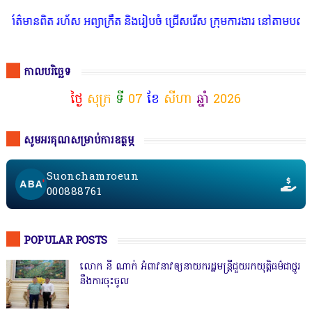
 អព្យាក្រឹត និងរៀបចំ ជ្រើសរើស ក្រុមការងារ នៅតាមបណ្តាលរាជធានី ខេត្ត
កាលបរិច្ឆេទ
ថ្ងៃ
សុក្រ
ទី
07
ខែ
សីហា
ឆ្នាំ
2026
សូមអរគុណសម្រាប់ការឧត្ថម្ភ
Suonchamroeun
000888761
POPULAR POSTS
លោក នី ណាក់ អំពាវនាវឲ្យនាយករដ្ឋមន្ត្រីជួយរកយុត្តិធម៌ជាថ្នូរ
នឹងការចុះចូល