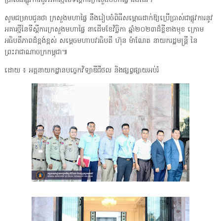
ប្រាស់ជាផ្លូវការនូវអគារថ្មីនៃទីស្ដីការក្រសួងមហាផ្ទៃ ផងដែរ។
សូមជម្រាបជូនថា ក្រសួងមហាផ្ទៃ នឹងរៀបចំពិធីសម្ពោធដាក់ឱ្យប្រើប្រាស់ជាផ្លូវការនូវ
អគារថ្មីនៃទីស្ដីការក្រសួងមហាផ្ទៃ នាដើមខែវិច្ឆិកា ឆ្នាំ២០២៣ដ៏ខ្លីខាងមុខ ក្រោម
អធិបតីភាពដ៏ខ្ពង់ខ្ពស់ សម្តេចមហាបវរធិបតី ហ៊ុន ម៉ាណែត នាយករដ្ឋមន្ត្រី នៃ
ព្រះរាជាណាចក្រកម្ពុជា៕
ដោយ ៖ អគ្គនាយកដ្ឋានបច្ចេកវិទ្យាឌីជីថល និងផ្សព្វផ្សាយអប់រំ