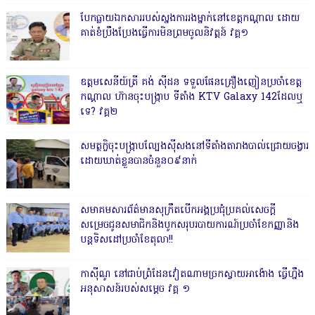
បែកធ្លាយឯកសាររបស់ស្នងការរងម្នាក់នៅខេត្តកណ្ដាល ដោយ
គាត់ខំប្រឹងប្រែងធ្វើការមិនព្រមចូលនិវត្តន៍ វគ្គ១
ឧត្តមសេនីយ៍ត្រី គង់ ស៊ីដន ទទួលផែនគ្រឿងញៀនប្រចាំខេត្ត
កណ្តាល ហ៊ានចុះបង្ក្រាប ទីតាំង KTV Galaxy 142ដែលឬ
ទេ? វគ្គ២
សមត្ថកិ្ចចុះបង្ក្រាបល្បែងស៊ីសងនៅទីតាំងតារាងបាល់ជ្រោយចង្វារ
ដោយឃាត់ខ្លួនបានចំនួន០៩នាក់
សមាគមសារព័ត៌មានសុក្រឹតបើកអង្គប្រជុំប្រគល់សេចក្តី
សម្រេចជូនសមាជិកនិងបូកសរុបរបាយការណ៍ប្រចាំខែកញ្ញានិង
បន្តទិសដៅប្រចាំខែតុលា!!
កាសុីណូ នៅជាប់ព្រំដែនវៀតណាមច្រកស្វាយអាង៉ោង ធ្វើហ្នឹង
អនុសាសន៍របស់សម្ដេច វគ្គ ១