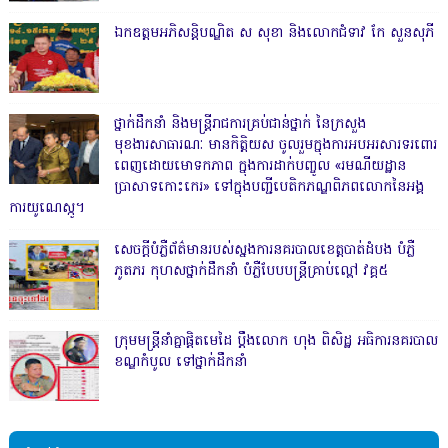
ឯកឧត្តមអភិសន្តិបណ្ឌិត ស សុខា និងលោកជំទាវ កែ សួនសុភី
ថ្នាក់ដឹកនាំ និងមន្ត្រីរាជការគ្រប់ជាន់ថ្នាក់ នៃក្រសួង
មុខងារសាធារណៈ មានកិត្តិយស ចូលរួមក្នុងការអបអរសារទរពោរ
ពេញដោយមោទកភាព ក្នុងការដាក់បញ្ចូល «រមណីយដ្ឋាន
ប្រាសាទកោះកេរ» ទៅក្នុងបញ្ជីបេតិកភណ្ឌពិភពលោកនៃអង្គ
ការយូណេស្កូ។
សេចក្តីបំភ្លឺព័ត៌មានរបស់ស្នងការនគរបាលខេត្តបាត់ដំបង បំភ្លឺ
ភូតភរ កុហសថ្នាក់ដឹកនាំ បំភ្លឺបែបបន្ត្រីគ្រាប់ល្ពៅ វគ្គ៥
ក្រុមមន្ត្រីនាំគ្នាផ្ដិតមេដៃ ប្ដឹងលោក ហុង ពិសិដ្ឋ អធិការនគរបាល
ខណ្ឌកំបូល ទៅថ្នាក់ដឹកនាំ