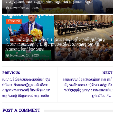
អញ្ជើញជាសហអធិបតីផ្សព្វផ្សាយបទបញ្ជារបស់រាជរដ្ឋាភិបាលកម្ពុជា
November 27, 2025
ព័ត៌មានជាតិ
ឯកឧត្តមអភិសន្តិបណ្ឌិត ស សុខា កៀរគរធនាគារនិងគ្រឹះស្ថានមីក្រូហិរញ្ញវត្ថុ
សហការជាមួយសមត្ថកិច្ច ដើម្បីបង្ក្រាបបទល្មើសឆបោកតាមទូរសព្ទ និង
មធ្យោបាយទំនាក់ទំនងសង្គម!
November 24, 2025
PREVIOUS
NEXT
ប្រសាសន៍សំខន់ៗរបស់សម្ដេចធិបតី ហ៊ុន
នគរបាលឃាត់ខ្លួនជនសង្ស័យ៧នាក់ ពាក់
ម៉ាណែត ឱកាសអញ្ជើញជាអធិបតីភាព
ព័ន្ធករណីយកដាវសាម៉ូរ៉ៃកាប់ចាក់គ្នា និង
សម្ពោធអគាររដ្ឋបាលថ្មី និងសមិទ្ធផលនៅ
កាប់បំផ្លាញម៉ូតូគូរជម្លោះ នៅសួនមានជ័យ
ខេត្តកំពង់ស្ពឺ និងប្រកាសជាខេត្តអស់មីន
ក្រុងសិរីសោភ័ណ
POST A COMMENT