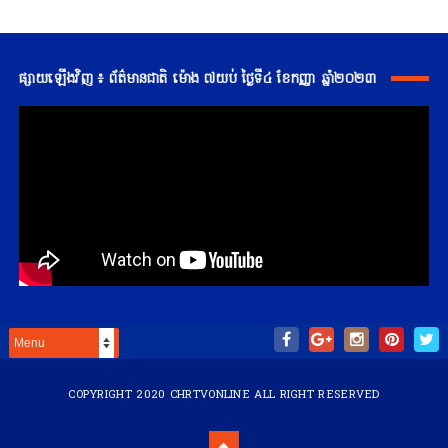
ផ្សាយឡើងវិញ ៖ ព័ត៌មានជាតិ ម៉ោង ៧យប់ ថ្ងៃទី៤ ខែកញ្ញា ឆ្នាំ២០២៣
COPYRIGHT 2020
CHRTVONLINE
ALL RIGHT RESERVED