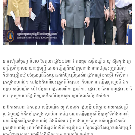
នារសៀលថ្ងៃចន្ទ ទី៣០ ខែតុលា ឆ្នាំ២០២៣ ឯកឧត្តម សន្តិបណ្ឌិត យូ ស៊ុនឡុង រដ្ឋ
មន្ត្រីប្រតិភូអមនាយករដ្ឋមន្ត្រី បានអញ្ជើញដឹកនាំក្រុមការងារពាក់ព័ន្ធចុះត្រួតពិនិត្យ
ទីតាំងត្រៀមរៀបចំប្រារព្ធពិធីសម្ពោធដាក់ឱ្យប្រើប្រាស់ជាផ្លូវការនូវអគារថ្មីនៃទីស្ដីការ
ក្រសួងមហាផ្ទៃ។ នៅក្នុងដំណើរចុះត្រួតពិនិត្យនេះ ក៏មានការអញ្ជើញចូលរួមពី ឯក
ឧត្តម សន្តិបណ្ឌិត ម៉ៅ ច័ន្ទតារា រដ្ឋលេខាធិការប្រចាំការ, រដ្ឋលេខាធិការ អនុរដ្ឋលេខាធិ
ការ ក្រសួងមហាផ្ទៃ និងថ្នាក់ដឹកនាំនៃក្រសួង ស្ថាប័នពាក់ព័ន្ធ ផងដែរ។
នាឱកាសនោះ ឯកឧត្តម សន្តិបណ្ឌិត យូ ស៊ុនឡុង រដ្ឋមន្ត្រីប្រតិភូអមនាយករដ្ឋមន្ត្រី
រួមជាមួយថ្នាក់ដឹកនាំក្រសួង ស្ថាប័នពាក់ព័ន្ធ បានអញ្ជើញត្រួតពិនិត្យនូវទីតាំងនានាជុំ
អគារទីស្តីការថ្មីក្រសួងមហាផ្ទៃ និងទីតាំងបម្រើការងារមួយចំនួនរបស់មន្ត្រីរាជការនៃ
ក្រសួងមហាផ្ទៃ ព្រមទាំងពិនិត្យមើលទីតាំងត្រៀមរៀបចំប្រារព្ធពិធីសម្ពោធដាក់ឱ្យប្រើ