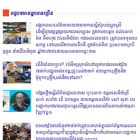
អត្ថបទមានអ្នកអានច្រើន
អង្គភាពសារេព័ត៌មានយោងតាមការស្នើសុំរបស់ប្អូនស្រី
ដើម្បីជួយផ្សព្វផ្សាយរកជនសប្បុរស ក្នុងការឧបត្ថម ដល់លោក
ម៉ន គឹមហុង វរសេនីយ៍ឯក កងពលលេខ៧០ ត្រូវបានទទួលបេ
សកម្ម ទៅឈរជើងការពារទឹកដី ក្នុងតំបន់ទី៣ ប្រាសាទតាក្របី
ថ្មដូន តាំងពីខែមិថុនា ឆ្នាំ២០២៥ដោយសារមានការខ្វះខាត
តើពិតដែលឬទេ? ប៉េអឹមស្រុកសំពៅលូនឃាត់ជនសង្ស័យ
៧នាក់បញ្ជូនដល់ខេត្ត,ជ្រុះបាត់២នាក់ រថយន្ត១គ្រឿងនិង
ម៉ូតូ១គ្រឿង,អត់ដឹងទៅណា?
បង្វែររឿងធ្វើលិខិតថ្កោលទោស ចុះលោក ឧត្តមសេនីយ៍ត្រី
សាក់ សារាំង តើ ឯកឧត្តម នាយឧត្តមសេនីយ៍ សៅ សុខា មេ
បញ្ជាការកងរាជអាវុធហត្ថលើផ្ទៃប្រទេសចាត់វិធានការយ៉ាងណា
វិញ?វគ្គ១
ជនសង្ស័យជនចំនួន២៨នាក់ត្រូវបានឃាត់ខ្លួនពាក់ព័ន្ធការឆបោក
តាមប្រព័ន្ធបច្ចេកវិទ្យាក្នុងប្រតិបត្តិការដឹកនាំដោយគណៈបញ្ជាការ
ឯកភាពរដ្ឋបាលរាជធានីភ្នំពេញ ‎=====