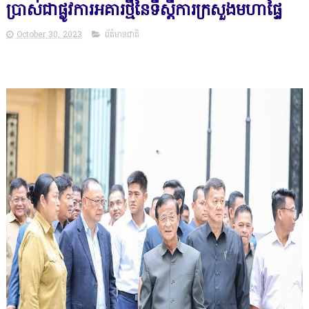
ប្រាស់ជាផ្លូវការអគារថ្មីនៃទីស្ដីការក្រសួងមហាផ្ទៃ
October 30, 2023
ព័ត៌មានជាតិ