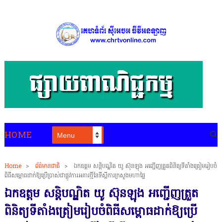
HOME
Home
>
ព័ត៌មានជាតិ
>
ឯកឧត្តម សន្តិបណ្ឌិត យូ ស៊ុនឡុង អញ្ជើញត្រួតពិនិត្យទីតាំងត្រៀមរៀបចំ
ពិធីសម្ពោធដាក់ឱ្យប្រើប្រាស់ជាផ្លូវការអគារថ្មីនៃទីស្ដីការក្រសួងមហាផ្ទៃ
ឯកឧត្តម សន្តិបណ្ឌិត យូ ស៊ុនឡុង អញ្ជើញត្រួត
ពិនិត្យទីតាំងត្រៀមរៀបចំពិធីសម្ពោធដាក់ឱ្យប្រើ