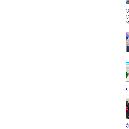
ត
ប
ម
ច
ភ