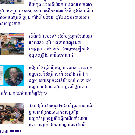
គឹមហុង វរសេនីយ៍ឯក កងពលលេខ៧០
្រូវបានទទួលបេសកម្ម ទៅឈរជើងការពារទឹកដី ក្នុងតំបន់ទី៣
្រាសាទតាក្របី ថ្មដូន តាំងពីខែមិថុនា ឆ្នាំ២០២៥ដោយសារ
ានការខ្វះខាត
តើពិតដែលឬទេ? ប៉េអឹមស្រុកសំពៅលូន
ឃាត់ជនសង្ស័យ ៧នាក់បញ្ជូនដល់
ខេត្ត,ជ្រុះបាត់២នាក់ រថយន្ត១គ្រឿងនិង
ម៉ូតូ១គ្រឿង,អត់ដឹងទៅណា?
បង្វែររឿងធ្វើលិខិតថ្កោលទោស ចុះលោក
ឧត្តមសេនីយ៍ត្រី សាក់ សារាំង តើ ឯក
ឧត្តម នាយឧត្តមសេនីយ៍ សៅ សុខា មេ
បញ្ជាការកងរាជអាវុធហត្ថលើផ្ទៃប្រទេស
ាត់វិធានការយ៉ាងណាវិញ?វគ្គ១
ជនសង្ស័យជនចំនួន២៨នាក់ត្រូវបានឃាត់
ខ្លួនពាក់ព័ន្ធការឆបោកតាមប្រព័ន្ធ
បច្ចេកវិទ្យាក្នុងប្រតិបត្តិការដឹកនាំដោយ
គណៈបញ្ជាការឯកភាពរដ្ឋបាលរាជធានី
្នំពេញ ‎=====