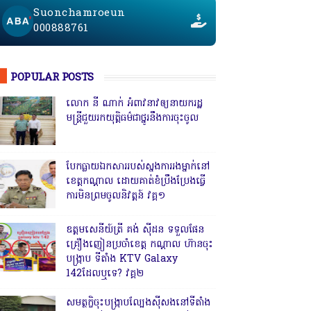
Suonchamroeun
000888761
POPULAR POSTS
លោក នី ណាក់ អំពាវនាវឲ្យនាយករដ្ឋ
មន្ត្រីជួយរកយុត្តិធម៌ជាថ្នូរនឹងការចុះចូល
បែកធ្លាយឯកសាររបស់ស្នងការរងម្នាក់នៅ
ខេត្តកណ្ដាល ដោយគាត់ខំប្រឹងប្រែងធ្វើ
ការមិនព្រមចូលនិវត្តន៍ វគ្គ១
ឧត្តមសេនីយ៍ត្រី គង់ ស៊ីដន ទទួលផែន
គ្រឿងញៀនប្រចាំខេត្ត កណ្តាល ហ៊ានចុះ
បង្ក្រាប ទីតាំង KTV Galaxy
142ដែលឬទេ? វគ្គ២
សមត្ថកិ្ចចុះបង្ក្រាបល្បែងស៊ីសងនៅទីតាំង