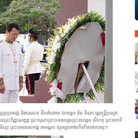
មរុក្ខាប្រមាញ់ និងនេសាទ ដឹកនាំដោយ ឯកឧត្តម ឌិត ទីណា រដ្ឋមន្ត្រីក្រសួង
រពព្រះវិញ្ញាណក្ខន្ធ ព្រះករុណាព្រះបាទសម្តេចព្រះនរោត្តម សីហនុ ព្រះមហាវិ
ាតិខ្មេរ ព្រះបរមរតនកោដ្ឋ នាមណ្ឌប សួនច្បារខាងកើតវិមានឯករាជ្យ។