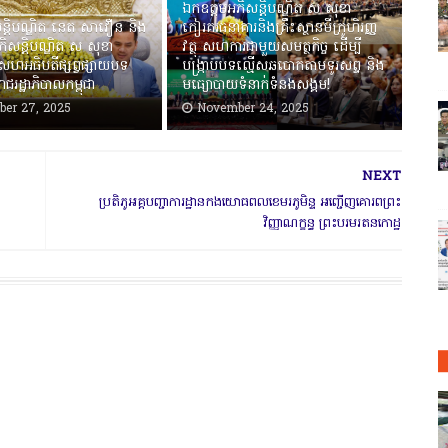
ឯកឧត្តមអភិសន្តិបណ្ឌិត ស សុខា
ន្តិបណ្ឌិត នេត សាវឿន និង
កៀរគរធនាគារនិងគ្រឹះស្ថានមីក្រូហិរញ្ញ
ិសន្តិបណ្ឌិត ស សុខា
វត្ថុ សហការជាមួយសមត្ថកិច្ច ដើម្បី
សហអធិបតីផ្សព្វផ្សាយបទ
បង្ក្រាបបទល្មើសឆបោកតាមទូរសព្ទ និង
ាជរដ្ឋាភិបាលកម្ពុជា
មធ្យោបាយទំនាក់ទំនងសង្គម!
er 27, 2025
November 24, 2025
NEXT
ប្រតិភូអគ្គបញ្ជាការដ្ឋានកងយោធពលខេមរភូមិន្ទ អញ្ជើញគោរពព្រះ
វិញ្ញាណក្ខន្ធ ព្រះបរមរតនកោដ្ឋ