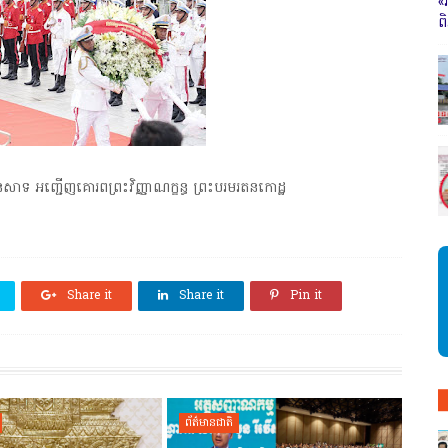
«
ព
ិងនេសាទ អញ្ជើញគោរពព្រះវិញ្ញាណក្ខន្ធ ព្រះបរមរតនកោដ្ឋ
Share it
Share it
Pin it
ព័ត៌មានជាតិ