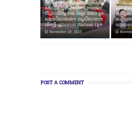
អីយ៉ាស់ សាងសង់រំលោភ លើដីចំណីផ្លូវ
សាធារណៈស្ថិតនៅតាមបណ្ដោយមហា
ឯកឧត្តមស
វិថីព្រះមុនីវង្ស កែង និងផ្លូវ ៣៣៤ ក្នុង
ឯកឧត្តមអភ
សង្កាត់បឹងកេងកង១ ខណ្ឌបឹងកេងកង
អញ្ជើញជា
តើមន្ត្រី រដ្ឋបាលបាត់ទៅណាអស់ វគ្គ១
បញ្ជារបស់រ
November 29, 2025
Novemb
POST A COMMENT