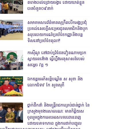
តារាងបាល់ជ្រោយចង្វារ ដោយឃាត់ខ្លួន
បានចំនួន០៩នាក់
សមាគមសារព័ត៌មានសុក្រឹតបើកអង្គប្រជុំ
ប្រគល់សេចក្តីសម្រេចជូនសមាជិកនិងបូក
សរុបរបាយការណ៍ប្រចាំខែកញ្ញានិងបន្ត
ទិសដៅប្រចាំខែតុលា!!
កាសុីណូ នៅជាប់ព្រំដែនវៀតណាមច្រក
ស្វាយអាង៉ោង ធ្វើហ្នឹងអនុសាសន៍របស់
សម្ដេច វគ្គ ១
ឯកឧត្តមអភិសន្តិបណ្ឌិត ស សុខា និង
លោកជំទាវ កែ សួនសុភី
ថ្នាក់ដឹកនាំ និងមន្ត្រីរាជការគ្រប់ជាន់ថ្នាក់ នៃ
ក្រសួងមុខងារសាធារណៈ មានកិត្តិយស
ចូលរួមក្នុងការអបអរសារទរពោរពេញ
ដោយមោទកភាព ក្នុងការដាក់បញ្ចូល