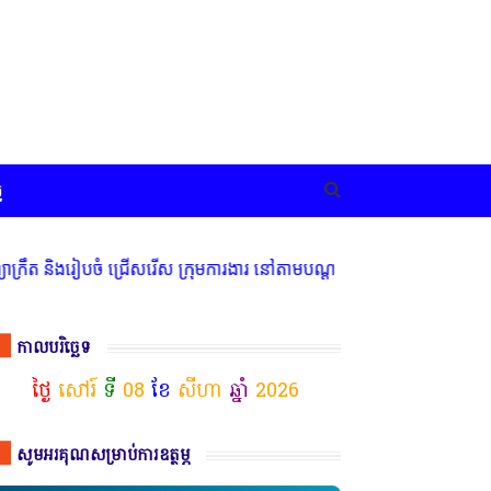
ច
និងរៀបចំ ជ្រើសរើស ក្រុមការងារ នៅតាមបណ្តាលរាជធានី ខេត្ត មានចំណាប់អា
កាលបរិច្ឆេទ
ថ្ងៃ
សៅរ៍
ទី
08
ខែ
សីហា
ឆ្នាំ
2026
សូមអរគុណសម្រាប់ការឧត្ថម្ភ