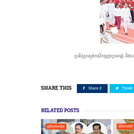
ប្រតិភូក្រសួងកសិកម្មរុក្ខាប្រមាញ់ ន
SHARE THIS
Share it
Tweet
RELATED POSTS
ជ្រុងមួយសង្គម
ព័ត៌មានជាតិ