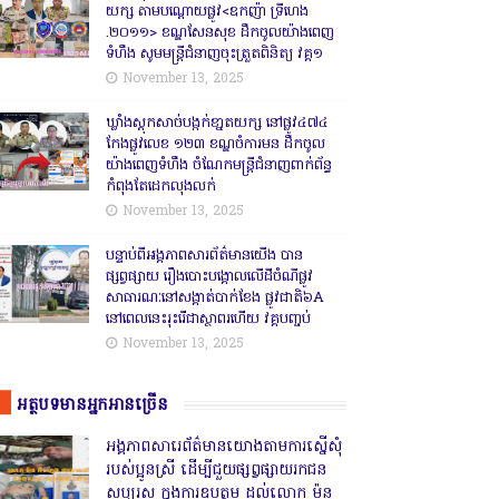
យក្ស តាមបណ្តោយផ្លូវ<ឧកញ៉ា ទ្រីហេង
.២០១១> ខណ្ឌសែនសុខ ដឹកចូលយ៉ាងពេញ
ទំហឹង សូមមន្ត្រីជំនាញចុះត្រួតពិនិត្យ វគ្គ១
November 13, 2025
ឃ្លាំងស្តុកសាច់បង្កក់ខា្នតយក្ស នៅផ្លូវ៤៧៤
កែងផ្លូវលេខ ១២៣ ខណ្ឌចំការមន ដឹកចូល
យ៉ាងពេញទំហឹង ចំណែកមន្ត្រីជំនាញពាក់ព័ន្ធ
កំពុងតែដេកលុងលក់
November 13, 2025
បន្ទាប់ពីអង្គភាពសារព័ត៌មានយើង បាន
ផ្សព្វផ្សាយ រឿងបោះបង្គោលលើដីចំណីផ្លូវ
សាធារណៈនៅសង្គាត់បាក់ខែង ផ្លូវជាតិ៦A
នៅពេលនេះរុះរើជាស្ថាពរហើយ វគ្គបញ្ចប់
November 13, 2025
អត្ថបទមានអ្នកអានច្រើន
អង្គភាពសារេព័ត៌មានយោងតាមការស្នើសុំ
របស់ប្អូនស្រី ដើម្បីជួយផ្សព្វផ្សាយរកជន
សប្បុរស ក្នុងការឧបត្ថម ដល់លោក ម៉ន