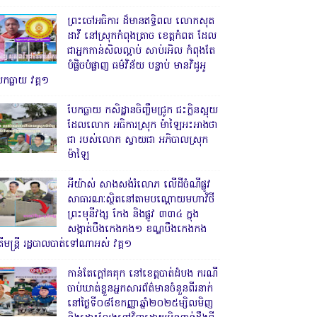
ព្រះចៅអធិការ ដ៏មានឥទ្ធិពល លោកសុត
ដាវី នៅស្រុកកំពុងត្រាច ខេត្តកំពត ដែល
ជាអ្នកកាន់សិលល្អាប់ សាប់រអិល កំពុងតែ
បំផ្លិចបំផ្លាញ ធម៌វិន័យ បន្ទាប់ មានវិដូអូ
ែកធ្លាយ វគ្គ១
បែកធ្លាយ កសិដ្ឋានចិញ្ចឹមជ្រូក ជះក្លិនស្អុយ
ដែលលោក អធិការស្រុក ម៉ាឡៃអះអាងថា
ជា របស់លោក ស្វាយជា អភិបាលស្រុក
ម៉ាឡៃ
អីយ៉ាស់ សាងសង់រំលោភ លើដីចំណីផ្លូវ
សាធារណៈស្ថិតនៅតាមបណ្ដោយមហាវិថី
ព្រះមុនីវង្ស កែង និងផ្លូវ ៣៣៤ ក្នុង
សង្កាត់បឹងកេងកង១ ខណ្ឌបឹងកេងកង
ើមន្ត្រី រដ្ឋបាលបាត់ទៅណាអស់ វគ្គ១
កាន់តែក្តៅគគុក នៅខេត្តបាត់ដំបង ករណី
ចាប់ឃាត់ខ្លួនអ្នកសារព័ត៌មានចំនួនពីរនាក់
នៅថ្ងៃទី០៨ខែកញ្ញាឆ្នាំ២០២៥ម្សិលមិញ