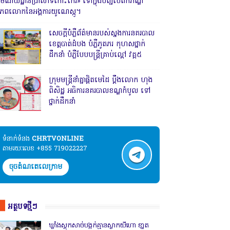
រមណីយដ្ឋានប្រាសាទកោះកេរ» ទៅក្នុងបញ្ជីបេតិកភណ្ឌ
ិភពលោកនៃអង្គការយូណេស្កូ។
សេចក្តីបំភ្លឺព័ត៌មានរបស់ស្នងការនគរបាល
ខេត្តបាត់ដំបង បំភ្លឺភូតភរ កុហសថ្នាក់
ដឹកនាំ បំភ្លឺបែបបន្ត្រីគ្រាប់ល្ពៅ វគ្គ៥
ក្រុមមន្ត្រីនាំគ្នាផ្ដិតមេដៃ ប្ដឹងលោក ហុង
ពិសិដ្ឋ អធិការនគរបាលខណ្ឌកំបូល ទៅ
ថ្នាក់ដឹកនាំ
ទំនាក់ទំនង​​
CHRTVONLINE
តាមរយៈលេខ +855 719022227
ចុចតំណតេលេក្រាម
អត្ថបទថ្មីៗ
ឃ្លាំងស្តុកសាច់បង្កក់គ្មានស្លាកយីហោ ខា្នត