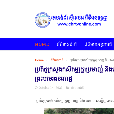
HOME
ព័ត៌មានជាតិ
ព័ត៌មានអន្តរជាតិ
Home
>
ព័ត៌មានជាតិ
>
ប្រតិភូក្រសួងកសិកម្មរុក្ខាប្រមាញ់ និងន
ប្រតិភូក្រសួងកសិកម្មរុក្ខាប្រមាញ់ ន
ព្រះបរមរតនកោដ្ឋ
October 14, 2023
ព័ត៌មានជាតិ
ប្រតិភូក្រសួងកសិកម្មរុក្ខាប្រមាញ់ និងនេសាទ អញ្ជើញគោរព