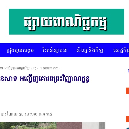
ជ្រុងមួយសង្គម
រិះគន់ស្ថាបនា
សិល្បៈនិងកីឡា
សេដ្ឋកិច្
េសាទ អញ្ជើញគោរពព្រះវិញ្ញាណក្ខន្ធ ព្រះបរមរតនកោដ្ឋ
* គេហទំព័រ ស៊ីអេចអធីវីអនឡាញ ជាព័ត៌មានពិត រហ័ស អព្យាក្រឹត 
ិងនេសាទ អញ្ជើញគោរពព្រះវិញ្ញាណក្ខន្ធ
ព្រះវិញ្ញាណក្ខន្ធ ព្រះបរមរតនកោដ្ឋ