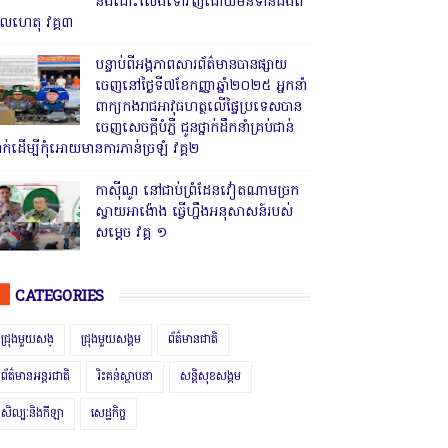
និងដោះលែងទៅវិញដោយមិនទាន់ដឹងពី
ូលហេតុ វគ្គ៣
បន្ទាប់ពីអង្គភាពសារព័ត៌មានបានផ្សាយ
ចេញនៅថ្ងៃទី៧ខែកញ្ញាឆ្នាំ២០២៥ អ្នកនាំ
ពាក្យកងរាជអាវុធហត្ថលើផ្ទៃប្រទេសបាន
ចេញសេចក្តីបំភ្លឺ ជូនថ្នាក់ដឹកនាំគ្រប់ជាន់
្នាក់ដើម្បីកុំអោយមានការភាន់ច្រឡំ វគ្គ២
កាសុីណូ នៅជាប់ព្រំដែនវៀតណាមច្រក
ស្វាយអាង៉ោង ធ្វើហ្នឹងអនុសាសន៍របស់
សម្ដេច វគ្គ ១
CATEGORIES
ជ្រុងមួយសង្
ជ្រុងមួយសង្គម
ព័ត៌មានជាតិ
ព័ត៌មានអន្តរជាតិ
រិះគន់ស្ថាបនា
សន្តិសុខសង្គម
សិល្បៈនិងកីឡា
សេដ្ឋកិច្ច