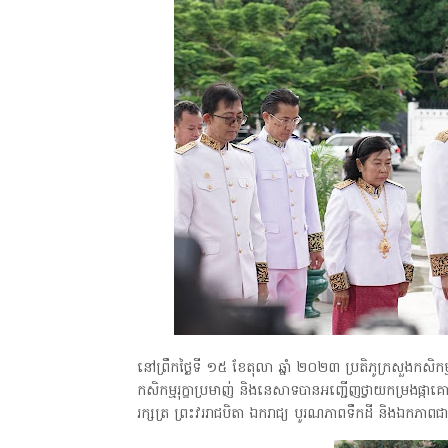
នៅព្រឹកថ្ងៃទី ១៥ ខែតុលា ឆ្នាំ ២០២៣ ប្រតិភូក្រសួងកសិកម្
កសិកម្មរុក្ខាប្រមាញ់ និងនេសាទបានអញ្ជើញថ្វាយកម្រងផ្កាគោ
រក្សត្រ ព្រះវររាជបិតា ឯករាជ្យ បូរណភាពទឹកដី និងឯកភាពជ