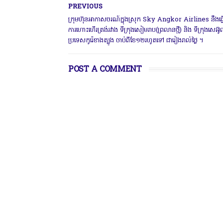
PREVIOUS
ក្រុមហ៊ុនអាកាសចរណ៍ក្នុងស្រុក Sky Angkor Airlines នឹងធ្វេ
ការហោះហេីរត្រង់រវាង ទីក្រុងសៀមរាប(ព្រលានថ្មី) និង ទីក្រុងសេអ៊
ប្រទេសកូរ៉េខាងត្បូង ចាប់ពីខែ១២រហូតទៅ ជារៀងរាល់ថ្ងៃ ។
POST A COMMENT