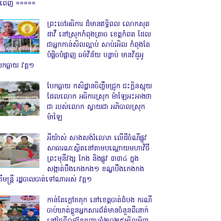
្នំពេញ ‎=====
ព្រះចៅអធិការ ដ៏មានឥទ្ធិពល លោកសុត
ដាវី នៅស្រុកកំពុងត្រាច ខេត្តកំពត ដែល
ជាអ្នកកាន់សិលល្អាប់ សាប់រអិល កំពុងតែ
បំផ្លិចបំផ្លាញ ធម៌វិន័យ បន្ទាប់ មានវិដូអូ
ែកធ្លាយ វគ្គ១
បែកធ្លាយ កសិដ្ឋានចិញ្ចឹមជ្រូក ជះក្លិនស្អុយ
ដែលលោក អធិការស្រុក ម៉ាឡៃអះអាងថា
ជា របស់លោក ស្វាយជា អភិបាលស្រុក
ម៉ាឡៃ
អីយ៉ាស់ សាងសង់រំលោភ លើដីចំណីផ្លូវ
សាធារណៈស្ថិតនៅតាមបណ្ដោយមហាវិថី
ព្រះមុនីវង្ស កែង និងផ្លូវ ៣៣៤ ក្នុង
សង្កាត់បឹងកេងកង១ ខណ្ឌបឹងកេងកង
ើមន្ត្រី រដ្ឋបាលបាត់ទៅណាអស់ វគ្គ១
កាន់តែក្តៅគគុក នៅខេត្តបាត់ដំបង ករណី
ចាប់ឃាត់ខ្លួនអ្នកសារព័ត៌មានចំនួនពីរនាក់