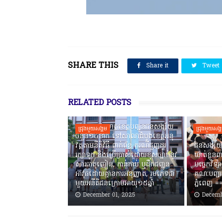
SHARE THIS
Share it
Tweet
RELATED POSTS
កងរាជឣាវុធហត្ថខេត្តបញ្ជូនជនសង្ស័យ
ជ្រុងមួយសង្គម
ជ្រុងមួយសង្
ចំនួន១៤នាក់ ទៅសាលាដំបូងខេត្តឣនុ
វត្តតាមនីតិវិធី ពាក់ព័ន្ធ ករណីជួញដូរ
ជនសង្ស័យ
រក្សាទុក និងប្រើប្រាស់ដោយខុសច្បាប់នូវ
ឃាត់ខ្លួនព
សារធាតុញៀន, កាន់កាប់ ឬដឹកជញ្ជូន
បច្ចេកវិទ្យ
អាវុធដោយគ្មានការអនុញ្ញាត, រួមភេទជា
គណៈបញ្ជា
មួយអនីតិជនក្រោមអាយុ១៥ឆ្នាំ ...
ភ្នំពេញ ‎
December 01, 2025
Decemb