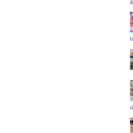
ភ
ប
ត