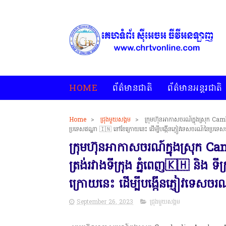
HOME
ព័ត៌មានជាតិ
ព័ត៌មានអន្តរជាតិ
Home
>
ជ្រុងមួយសង្គម
>
ក្រុមហ៊ុនអាកាសចរណ៍ក្នុងស្រុក Camb
* គេហទំព័រ ស៊ីអេចអធីវីអនឡាញ ជាព័ត៌មានពិត រហ័ស អព្យាក្រឹត
ប្រទេសឥណ្ឌា 🇮🇳 នៅខែក្រោយនេះ ដេីម្បីបង្កេីនភ្ញៀវទេសចរណ៍នៃប្រទេស
ក្រុមហ៊ុនអាកាសចរណ៍ក្នុងស្រុក 
ត្រង់រវាងទីក្រុង ភ្នំពេញ🇰🇭 និង 
ក្រោយនេះ ដេីម្បីបង្កេីនភ្ញៀវទេសច
September 26, 2023
ជ្រុងមួយសង្គម