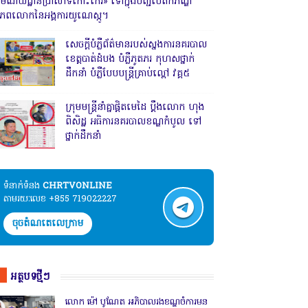
រមណីយដ្ឋានប្រាសាទកោះកេរ» ទៅក្នុងបញ្ជីបេតិកភណ្ឌ
ិភពលោកនៃអង្គការយូណេស្កូ។
សេចក្តីបំភ្លឺព័ត៌មានរបស់ស្នងការនគរបាល
ខេត្តបាត់ដំបង បំភ្លឺភូតភរ កុហសថ្នាក់
ដឹកនាំ បំភ្លឺបែបបន្ត្រីគ្រាប់ល្ពៅ វគ្គ៥
ក្រុមមន្ត្រីនាំគ្នាផ្ដិតមេដៃ ប្ដឹងលោក ហុង
ពិសិដ្ឋ អធិការនគរបាលខណ្ឌកំបូល ទៅ
ថ្នាក់ដឹកនាំ
ទំនាក់ទំនង​​
CHRTVONLINE
តាមរយៈលេខ +855 719022227
ចុចតំណតេលេក្រាម
អត្ថបទថ្មីៗ
លោក ម៉ៅ បូណែត អភិបាលរងខណ្ឌចំការមន