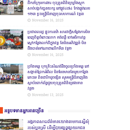
ដឹកនាំក្រុមការងារ ចុះត្រួតពិនិត្យឃ្លាំងស្តុក
សាច់បង្កក់ខា្នតយក្ស នៅផ្លូវ៤៧៤ កែងផ្លូវលេខ
១២៣ ខ្វះមន្ត្រីជំនាញចុះសហការណ៍ វគ្គ៣
November 16, 2025
ប្រជាពលរដ្ឋ ផ្ទុះការតវ៉ា សារជាថ្មីសម្តែងការមិន
ពេញចិត្តចំពោះលោក គង់ពន្លឺ ចៅអធិការវត្ត
ស្ដៅកន្លែងលក់ដីក្នុងវត្ត តែមិនអភិវឌ្ឍន៍ មិន
ដឹងបាត់ទៅណាជាលើកទី៣ វគ្គ២
November 16, 2025
ច្រាំងទន្លេ បុកគ្រិះសំណង់រឹងចូលច្រាំងទន្លេ នៅ
សង្កាត់ព្រែកអំពិល មិនមែនមានតែមួយកន្លែង
នោះទេ ពិតជារីកដូចផ្សិត សូមមន្ត្រីជំនាញនិង
ស្ថាប័នពាក់ព័ន្ធជួយចុះត្រួតពិនិត្យផងទាន
វគ្គ២
November 13, 2025
អត្ថបទមានអ្នកអានច្រើន
អង្គភាពសារេព័ត៌មានយោងតាមការស្នើសុំ
របស់ប្អូនស្រី ដើម្បីជួយផ្សព្វផ្សាយរកជន