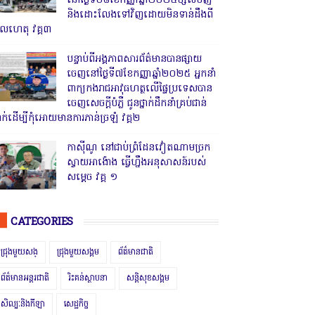
នៅថ្ងៃទី០៨ខែកញ្ញាឆ្នាំ២០២៥ម្សិលមិញ
និងដោះលែងទៅវិញដោយមិនទាន់ដឹងពី
ូលហេតុ វគ្គ៣
បន្ទាប់ពីអង្គភាពសារព័ត៌មានបានផ្សាយ
ចេញនៅថ្ងៃទី៧ខែកញ្ញាឆ្នាំ២០២៥ អ្នកនាំ
ពាក្យកងរាជអាវុធហត្ថលើផ្ទៃប្រទេសបាន
ចេញសេចក្តីបំភ្លឺ ជូនថ្នាក់ដឹកនាំគ្រប់ជាន់
្នាក់ដើម្បីកុំអោយមានការភាន់ច្រឡំ វគ្គ២
កាសុីណូ នៅជាប់ព្រំដែនវៀតណាមច្រក
ស្វាយអាង៉ោង ធ្វើហ្នឹងអនុសាសន៍របស់
សម្ដេច វគ្គ ១
CATEGORIES
ជ្រុងមួយសង្
ជ្រុងមួយសង្គម
ព័ត៌មានជាតិ
ព័ត៌មានអន្តរជាតិ
រិះគន់ស្ថាបនា
សន្តិសុខសង្គម
សិល្បៈនិងកីឡា
សេដ្ឋកិច្ច