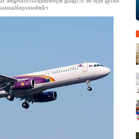
ងធ្វេីការហោះហេីរត្រង់រវាងទីក្រុង ភ្នំពេញ🇰🇭 និង ទីក្រុង ញូវដេលី
ៀវទេសចរណ៍នៃប្រទេសទាំងពីរ។