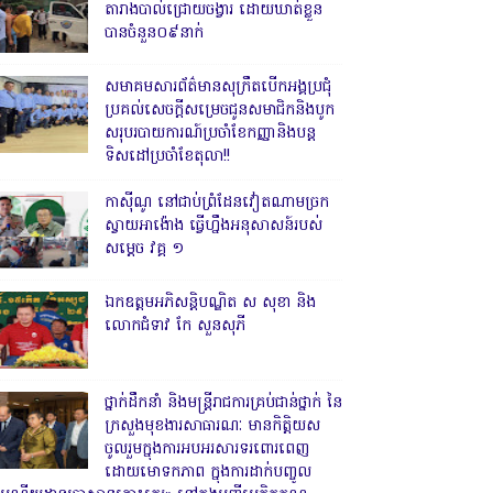
តារាងបាល់ជ្រោយចង្វារ ដោយឃាត់ខ្លួន
បានចំនួន០៩នាក់
សមាគមសារព័ត៌មានសុក្រឹតបើកអង្គប្រជុំ
ប្រគល់សេចក្តីសម្រេចជូនសមាជិកនិងបូក
សរុបរបាយការណ៍ប្រចាំខែកញ្ញានិងបន្ត
ទិសដៅប្រចាំខែតុលា!!
កាសុីណូ នៅជាប់ព្រំដែនវៀតណាមច្រក
ស្វាយអាង៉ោង ធ្វើហ្នឹងអនុសាសន៍របស់
សម្ដេច វគ្គ ១
ឯកឧត្តមអភិសន្តិបណ្ឌិត ស សុខា និង
លោកជំទាវ កែ សួនសុភី
ថ្នាក់ដឹកនាំ និងមន្ត្រីរាជការគ្រប់ជាន់ថ្នាក់ នៃ
ក្រសួងមុខងារសាធារណៈ មានកិត្តិយស
ចូលរួមក្នុងការអបអរសារទរពោរពេញ
ដោយមោទកភាព ក្នុងការដាក់បញ្ចូល