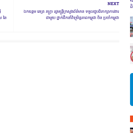
«
NEXT
ព
ី
ឯកឧត្តម នេត្រ ភក្ត្រា រដ្ឋមន្រ្តីក្រសួងព័ត៌មាន ទទួលជួបពិភាក្សាការងារ
ូល នៃ
ជាមួយ ថ្នាក់ដឹកនាំវិទ្យុមិត្តភាពកម្ពុជា ចិន ប្រចាំកម្ពុជា