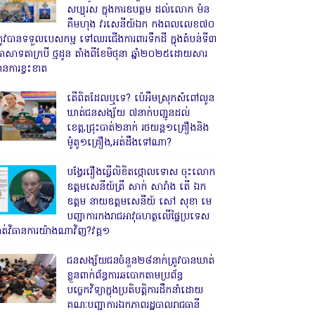
សប្បុរស ក្នុងការឧបត្ថម ដល់លោក ម៉ន
គឹមហុង វរសេនីយ៍ឯក កងពលលេខ៧០
្រូវបានទទួលបេសកម្ម ទៅឈរជើងការពារទឹកដី ក្នុងតំបន់ទី៣
្រាសាទតាក្របី ថ្មដូន តាំងពីខែមិថុនា ឆ្នាំ២០២៥ដោយសារ
ានការខ្វះខាត
តើពិតដែលឬទេ? ប៉េអឹមស្រុកសំពៅលូន
ឃាត់ជនសង្ស័យ ៧នាក់បញ្ជូនដល់
ខេត្ត,ជ្រុះបាត់២នាក់ រថយន្ត១គ្រឿងនិង
ម៉ូតូ១គ្រឿង,អត់ដឹងទៅណា?
បង្វែររឿងធ្វើលិខិតថ្កោលទោស ចុះលោក
ឧត្តមសេនីយ៍ត្រី សាក់ សារាំង តើ ឯក
ឧត្តម នាយឧត្តមសេនីយ៍ សៅ សុខា មេ
បញ្ជាការកងរាជអាវុធហត្ថលើផ្ទៃប្រទេស
ាត់វិធានការយ៉ាងណាវិញ?វគ្គ១
ជនសង្ស័យជនចំនួន២៨នាក់ត្រូវបានឃាត់
ខ្លួនពាក់ព័ន្ធការឆបោកតាមប្រព័ន្ធ
បច្ចេកវិទ្យាក្នុងប្រតិបត្តិការដឹកនាំដោយ
គណៈបញ្ជាការឯកភាពរដ្ឋបាលរាជធានី