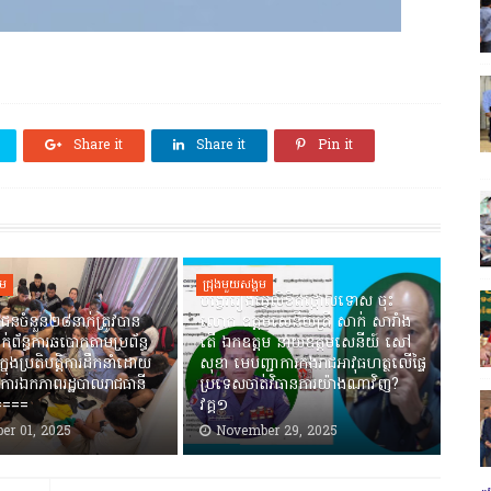
Share it
Share it
Pin it
គម
ជ្រុងមួយសង្គម
បង្វែររឿងធ្វើលិខិតថ្កោលទោស ចុះ
ជនចំនួន២៨នាក់ត្រូវបាន
លោក ឧត្តមសេនីយ៍ត្រី សាក់ សារាំង
ាក់ព័ន្ធការឆបោកតាមប្រព័ន្ធ
តើ ឯកឧត្តម នាយឧត្តមសេនីយ៍ សៅ
ាក្នុងប្រតិបត្តិការដឹកនាំដោយ
សុខា មេបញ្ជាការកងរាជអាវុធហត្ថលើផ្ទៃ
ការឯកភាពរដ្ឋបាលរាជធានី
ប្រទេសចាត់វិធានការយ៉ាងណាវិញ?
=====
វគ្គ១
er 01, 2025
November 29, 2025