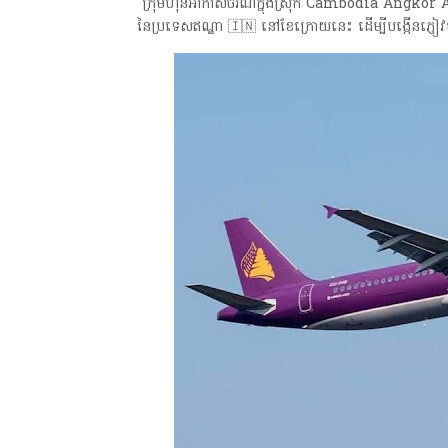
ក្រុមហ៊ុនអាកាសចរណ៍ក្នុងស្រុក Cambodia Angkor Air នឹ
នៃប្រទេសឥណ្ឌា 🇮🇳 នៅខែក្រោយនេះ ដេីម្បីបង្កេីនភ្ញ