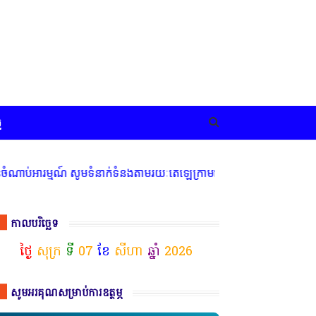
ច
ារម្មណ៍ សូមទំនាក់ទំនងតាមរយៈតេឡេក្រាមលេខ 077 83 66 11
កាលបរិច្ឆេទ
ថ្ងៃ
សុក្រ
ទី
07
ខែ
សីហា
ឆ្នាំ
2026
សូមអរគុណសម្រាប់ការឧត្ថម្ភ