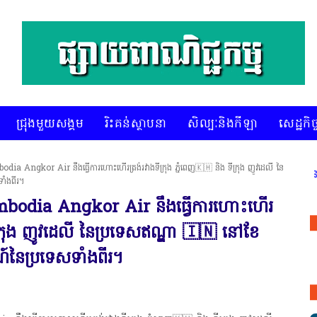
ជ្រុងមួយសង្គម
រិះគន់ស្ថាបនា
សិល្បៈនិងកីឡា
សេដ្ឋកិច្
odia Angkor Air នឹងធ្វេីការហោះហេីរត្រង់រវាងទីក្រុង ភ្នំពេញ🇰🇭 និង ទីក្រុង ញូវដេលី នៃ
 និងរៀបចំ ជ្រើសរើស ក្រុមការងារ នៅតាមបណ្តាលរាជធានី ខេត្ត មានចំណាប់អ
ទាំងពីរ។
Cambodia Angkor Air នឹងធ្វេីការហោះហេីរ
ទីក្រុង ញូវដេលី នៃប្រទេសឥណ្ឌា 🇮🇳 នៅខែ
រណ៍នៃប្រទេសទាំងពីរ។