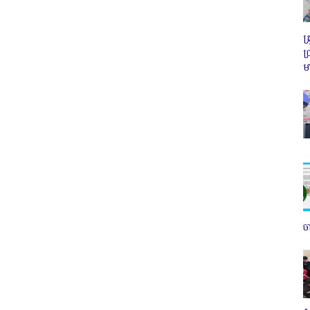
ត
ប
ម
ច