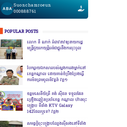
Suonchamroeun
000888761
POPULAR POSTS
លោក នី ណាក់ អំពាវនាវឲ្យនាយករដ្ឋ
មន្ត្រីជួយរកយុត្តិធម៌ជាថ្នូរនឹងការចុះចូល
បែកធ្លាយឯកសាររបស់ស្នងការរងម្នាក់នៅ
ខេត្តកណ្ដាល ដោយគាត់ខំប្រឹងប្រែងធ្វើ
ការមិនព្រមចូលនិវត្តន៍ វគ្គ១
ឧត្តមសេនីយ៍ត្រី គង់ ស៊ីដន ទទួលផែន
គ្រឿងញៀនប្រចាំខេត្ត កណ្តាល ហ៊ានចុះ
បង្ក្រាប ទីតាំង KTV Galaxy
142ដែលឬទេ? វគ្គ២
សមត្ថកិ្ចចុះបង្ក្រាបល្បែងស៊ីសងនៅទីតាំង