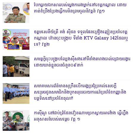
បែកធ្លាយឯកសាររបស់ស្នងការរងម្នាក់នៅខេត្តកណ្ដាល ដោយ
គាត់ខំប្រឹងប្រែងធ្វើការមិនព្រមចូលនិវត្តន៍ វគ្គ១
ឧត្តមសេនីយ៍ត្រី គង់ ស៊ីដន ទទួលផែនគ្រឿងញៀនប្រចាំខេត្ត
កណ្តាល ហ៊ានចុះបង្ក្រាប ទីតាំង KTV Galaxy 142ដែលឬ
ទេ? វគ្គ២
សមត្ថកិ្ចចុះបង្ក្រាបល្បែងស៊ីសងនៅទីតាំងតារាងបាល់ជ្រោយចង្វារ
ដោយឃាត់ខ្លួនបានចំនួន០៩នាក់
សមាគមសារព័ត៌មានសុក្រឹតបើកអង្គប្រជុំប្រគល់សេចក្តី
សម្រេចជូនសមាជិកនិងបូកសរុបរបាយការណ៍ប្រចាំខែកញ្ញានិង
បន្តទិសដៅប្រចាំខែតុលា!!
កាសុីណូ នៅជាប់ព្រំដែនវៀតណាមច្រកស្វាយអាង៉ោង ធ្វើហ្នឹង
អនុសាសន៍របស់សម្ដេច វគ្គ ១