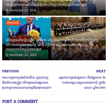
ឯកឧត្តមសន្តិបណ្ឌិត នេត សាវឿន និងឯកឧត្តមអភិសន្តិបណ្ឌិត ស សុខា
អញ្ជើញជាសហអធិបតីផ្សព្វផ្សាយបទបញ្ជារបស់រាជរដ្ឋាភិបាលកម្ពុជា
November 27, 2025
ព័ត៌មានជាតិ
ឯកឧត្តមអភិសន្តិបណ្ឌិត ស សុខា កៀរគរធនាគារនិងគ្រឹះស្ថានមីក្រូហិរញ្ញវត្ថុ
សហការជាមួយសមត្ថកិច្ច ដើម្បីបង្ក្រាបបទល្មើសឆបោកតាមទូរសព្ទ និង
មធ្យោបាយទំនាក់ទំនងសង្គម!
November 24, 2025
PREVIOUS
NEXT
គណៈបញ្ជាការក្រុងប៉ោយប៉ែត សួរសុខទុក្ខ
អគ្គនាយកដ្ឋានពន្ធនាគារ និងវឌ្ឍនភាព នៃ
និងនាំយកស្បៀង ថវិកាជូនដល់អង្គភាពវរ
ការងារបណ្ដុះបណ្ដាលជនជាប់ឃុំ ក្នុងខែ
សេនាតូចនគរបាលការពារព្រំដែនគោគ៨៩១
ឧសភា ឆ្នាំ២០២៥!
POST A COMMENT