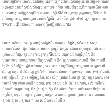
លើកឡើងថា៖ គោលបំណងចម្បងនៃការគ្រោះយោបល់នាថ្ងៃនេះគឺដើម្បី៖១,កំណត់
អត្តសញ្ញាណជ្រើសរើសសិស្សក្នុងកោលដៅនិងក្រៅប្រព័ន្ធ។២,ពិភាក្សាបង្កើតអោយ
មានជនបង្គាលឃុំក្នុងកម្មវិធី១.៥លាននាក់(1.5M)។៣,ការផ្សព្វផ្សាយកម្មវិធីទិវាជាតិ
អប់រំបណ្តុះបណ្តាលបច្ចេកទេសនិងវិជ្ជាជីវៈ លើកទី៨ ឆ្នាំ២០២៥ ក្រោមប្រធានបទ
TVET បង្កើតឱកាសការងារសាងក្តីសង្ឃឹមដល់យុវជន។
លោក អភិបាលរងខេត្តបានធ្វើការថ្លែងអំណរអរគុណដ៏ខ្ពង់ខ្ពស់ចំពោះ សម្តេច
មហាបវរធិបតី ហ៊ុន ម៉ាណែត នាយករដ្ឋមន្ត្រី នៃព្រះរាជាណាចក្រកម្ពុជា ដែលបាន
ប្រកាសដាក់ឱ្យអនុវត្តជាផ្លូវការនូវកម្មវិធីបណ្តុះ បណ្តាលជំនាញវិជ្ជាជីវៈ និង
បច្ចេកទេស ដល់យុវជនមកពីគ្រួសារក្រីក្រ និង គ្រួសារងាយរងហានិ ភ័យ កាលពី
ថ្ងៃទី១៤ ខែវិច្ឆិកា ឆ្នាំ២០២៣កន្លងទៅនេះ ។កម្មវិធីបណ្តុះបណ្តាលនេះផ្តោតលើ
ជំនាញ ចំនួន ៤៧ជំនាញ ក្នុងវិស័យអាទិភាពសំខាន់ៗចំនួន១០រួមមាន៖ (១) សំណង់,
(២) អគ្គិសនី, (៣) អេឡិចត្រូនិក, (៤) បរិក្ខារត្រជាក់និងកម្ដៅ. (៥) កម្មន្តសាល, (៦)
មេកានិកទូទៅរកមេកានិករថយន្ត, (៧) ទេសចរណ៍, (៨) សេវាកម្ម, (៩) កសិកម្ម
និងកសិ-ឧស្សាហកម្ម, និង (១០) ធុរកិច្ច និងពត៌មានវិទ្យា។ ជាពិសេសដើម្បីធានា
កម្មវិធីឲ្យទទួលបានប្រសិទ្ធផល ប្រសិទ្ធភាព ធានានិរន្តរភាព ស្របតាមគោលការណ៍
ឲ្យចប់ ឱ្យចេះ ឲ្យមានការងារ របស់សម្ដេចធិបតី៕