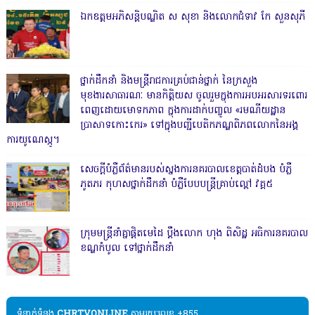
ឯកឧត្តមអភិសន្តិបណ្ឌិត ស សុខា និងលោកជំទាវ កែ សួនសុភី
ថ្នាក់ដឹកនាំ និងមន្ត្រីរាជការគ្រប់ជាន់ថ្នាក់ នៃក្រសួង
មុខងារសាធារណៈ មានកិត្តិយស ចូលរួមក្នុងការអបអរសារទរពោរ
ពេញដោយមោទកភាព ក្នុងការដាក់បញ្ចូល «រមណីយដ្ឋាន
ប្រាសាទកោះកេរ» ទៅក្នុងបញ្ជីបេតិកភណ្ឌពិភពលោកនៃអង្គ
ការយូណេស្កូ។
សេចក្តីបំភ្លឺព័ត៌មានរបស់ស្នងការនគរបាលខេត្តបាត់ដំបង បំភ្លឺ
ភូតភរ កុហសថ្នាក់ដឹកនាំ បំភ្លឺបែបបន្ត្រីគ្រាប់ល្ពៅ វគ្គ៥
ក្រុមមន្ត្រីនាំគ្នាផ្ដិតមេដៃ ប្ដឹងលោក ហុង ពិសិដ្ឋ អធិការនគរបាល
ខណ្ឌកំបូល ទៅថ្នាក់ដឹកនាំ
ទំនាក់ទំនង​​
CHRTVONLINE
តាមរយៈលេខ +855