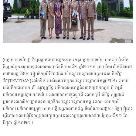
(បន្ទាយមានជ័យ)) វិទ្យាស្ថានពហុបច្ចេកទេសខេត្តបន្ទាយមានជ័យ បានរៀបចំបើក
កិច្ចប្រជុំបូកសរុបលទ្ធផលការងារប្រចាំត្រីមាសទី២ ឆ្នាំ២០២៥ ព្រមទាំងលើកទិសដៅ
ការងារបន្ត និងការរៀបចំកម្មវិធីទិវាជាតិអប់រំបណ្ដុះបណ្ដាលបច្ចេកទេស និងវិជ្ជា
ជីវៈ(TEVTDAY)លើកទី៨ របស់គណៈកម្មការបណ្ដុះបណ្ដាលខេត្ត(PTB) ក្រោម
អធិបតីភាពលោក លី សុវណ្ណារិទ្ធ អភិបាលរងខេត្តតំណាងឲ្យឯកឧត្តម អ៊ុំ រាត្រី
អភិបាលខេត្តបន្ទាយមានជ័យ ដោយមានការចូលរួមពី លោកស្រី សំរិទ្ធ សូរ្យជាតិ
ប្រធានលេខាធិការដ្ឋានគណៈកម្មាធិការបណ្ដុះបណ្ដាលខេត្ត លោក លោកស្រី
អភិបាល.អភិបាលរងក្រុង ស្រុក មន្ទីរអង្គភាពពាក់ព័ន្ធ និងតំណាងអង្គការ កិច្ចប្រជុំនេះ
ធ្វើនៅសាលប្រជុំវិទ្យាស្ថានពហុបច្ចេកទេសខេត្តបន្ទាយមានជ័យ ថ្ងៃពុធ ទី១១ ខែ
មិថុនា ឆ្នាំ២០២៥។