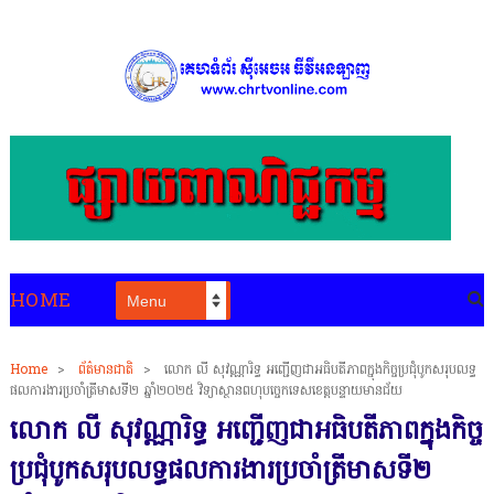
HOME
Home
>
ព័ត៌មានជាតិ
>
លោក លី សុវណ្ណារិទ្ធ អញ្ជើញជាអធិបតីភាពក្នុងកិច្ចប្រជុំបូកសរុបលទ្ធ
ផលការងារប្រចាំត្រីមាសទី២ ឆ្នាំ២០២៥ វិទ្យាស្ថានពហុបច្ចេកទេសខេត្តបន្ទាយមានជ័យ
លោក លី សុវណ្ណារិទ្ធ អញ្ជើញជាអធិបតីភាពក្នុងកិច្ច
ប្រជុំបូកសរុបលទ្ធផលការងារប្រចាំត្រីមាសទី២