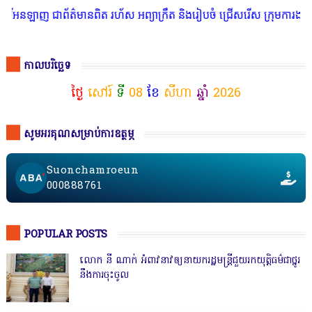
ត៌មានពិត រហ័ស អព្យាក្រឹត និងរៀបចំ ជ្រើសរើស ក្រុមការងារ នៅតាមបណ្តា
កាលបរិច្ឆេទ
ថ្ងៃ
សៅរ៍
ទី
08
ខែ
សីហា
ឆ្នាំ
2026
សូមអរគុណសម្រាប់ការឧត្ថម្ភ
Suonchamroeun
000888761
POPULAR POSTS
លោក នី ណាក់ អំពាវនាវឲ្យនាយករដ្ឋមន្ត្រីជួយរកយុត្តិធម៌ជាថ្នូរ
នឹងការចុះចូល