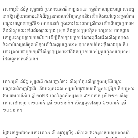
លោកស្រី សំរិទ្ធ សូរ្យជាតិ ប្រធានលេខាធិការដ្ឋានគណៈកម្មាធិការបណ្ដុះបណ្ដាលខេត្ត
បានឱ្យឡើងរាយការណ៍អំពីវឌ្ឍនភាពរបស់វិទ្យាស្ថាននិងលើកទិសដៅបន្តសម្រាប់ការ
បណ្ដុះបណ្ដាលកម្មវិធី១.៥លាននាក់ ក្នុងនោះដែរលោកស្រីបានលើកពីបញ្ហាប្រឈម
និងសំណូមពរទៅដល់អាជ្ញាធរក្រុង ស្រុក និងម្ចាស់ក្រុមហ៊ុនសហគ្រាស យានដ្ឋាន
នៅក្នុងខេត្តបន្ទាយមានជ័យ។ដើម្បីពិភាក្សាយន្តការនៃការជ្រើសរើសសិស្សឲ្យមាន
ចំណាប់អារម្មណ៍ចូលសិក្សាលើជំនាញបច្ចេកទេសឲ្យបានកាន់តែច្រើនជាងមុន និង
ដោះស្រាយជាមួយកម្មវិធីសិក្សាឲ្យស្របទៅនឹងតម្រូវការរបស់ក្រុមហ៊ុនសហគ្រាស
ដែលពួកគាត់ចង់បាន។
លោកស្រី សំរិទ្ធ សូរ្យជាតិ បានបញ្ជាក់ថា៖ សិស្សកំពុងសិក្សាក្នុងកម្មវិធីបណ្តុះ
បណ្តាលជំនាញវិជ្ជាជីវៈ និងបច្ចេកទេស សម្រាប់យុវជនមកពីគ្រួសារក្រីក្រ និងគ្រួសារ
ងាយរងហានិភ័យ ឆ្នាំ២០២៥ មានចំនួនសិស្សសរុប ៩២០នាក់ ស្រី២១២ សិស្ស
គោលដៅសរុប ៣១០នាក់ ស្រី ១០១នាក់។ សិស្សទូទៅសរុប ៦១០នាក់ ស្រី
១០១នាក់។
ថ្លែងនៅក្នុងឱកាសនោះលោក លី សុវណ្ណារិទ្ធ អភិបាលរងខេត្តបានមានប្រសាសន៍