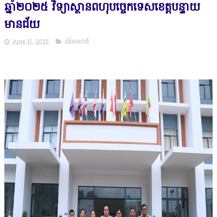
ឆ្នាំ២០២៥ វិទ្យាស្ថានពហុបច្ចេកទេសខេត្តបន្ទាយ
មានជ័យ
June 11, 2025
ព័ត៌មានជាតិ