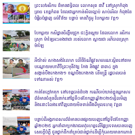
ព្រះចៅអធិការ ដ៏មានឥទ្ធិពល លោកសុត ដាវី នៅស្រុកកំពុង
ត្រាច ខេត្តកំពត ដែលជាអ្នកកាន់សិលល្អាប់ សាប់រអិល កំពុងតែ
បំផ្លិចបំផ្លាញ ធម៌វិន័យ បន្ទាប់ មានវិដូអូ បែកធ្លាយ វគ្គ១
បែកធ្លាយ កសិដ្ឋានចិញ្ចឹមជ្រូក ជះក្លិនស្អុយ ដែលលោក អធិការ
ស្រុក ម៉ាឡៃអះអាងថាជា របស់លោក ស្វាយជា អភិបាលស្រុក
ម៉ាឡៃ
អីយ៉ាស់ សាងសង់រំលោភ លើដីចំណីផ្លូវសាធារណៈស្ថិតនៅតាម
បណ្ដោយមហាវិថីព្រះមុនីវង្ស កែង និងផ្លូវ ៣៣៤ ក្នុង
សង្កាត់បឹងកេងកង១ ខណ្ឌបឹងកេងកង តើមន្ត្រី រដ្ឋបាលបាត់
ទៅណាអស់ វគ្គ១
កាន់តែក្តៅគគុក នៅខេត្តបាត់ដំបង ករណីចាប់ឃាត់ខ្លួនអ្នកសារ
ព័ត៌មានចំនួនពីរនាក់នៅថ្ងៃទី០៨ខែកញ្ញាឆ្នាំ២០២៥ម្សិលមិញ
និងដោះលែងទៅវិញដោយមិនទាន់ដឹងពីមូលហេតុ វគ្គ៣
បន្ទាប់ពីអង្គភាពសារព័ត៌មានបានផ្សាយចេញនៅថ្ងៃទី៧ខែកញ្ញា
ឆ្នាំ២០២៥ អ្នកនាំពាក្យកងរាជអាវុធហត្ថលើផ្ទៃប្រទេសបានចេញ
សេចក្តីបំភ្លឺ ជូនថ្នាក់ដឹកនាំគ្រប់ជាន់ថ្នាក់ដើម្បីកុំអោយមានការភាន់