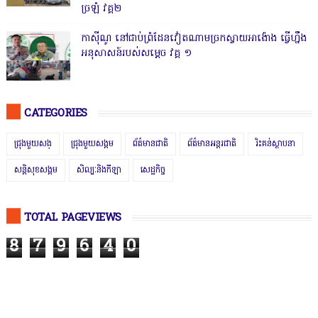
ច្រឡំ វគ្គ២
កាសុីណូ នៅជាប់ព្រំដែនវៀតណាមច្រកស្វាយអាង៉ោង ធ្វើហ្នឹង
អនុសាសន៍របស់សម្ដេច វគ្គ ១
CATEGORIES
ជ្រុងមួយសង្
ជ្រុងមួយសង្គម
ព័ត៌មានជាតិ
ព័ត៌មានអន្តរជាតិ
រិះគន់ស្ថាបនា
សន្តិសុខសង្គម
សិល្បៈនិងកីឡា
សេដ្ឋកិច្ច
TOTAL PAGEVIEWS
8
7
9
6
4
0