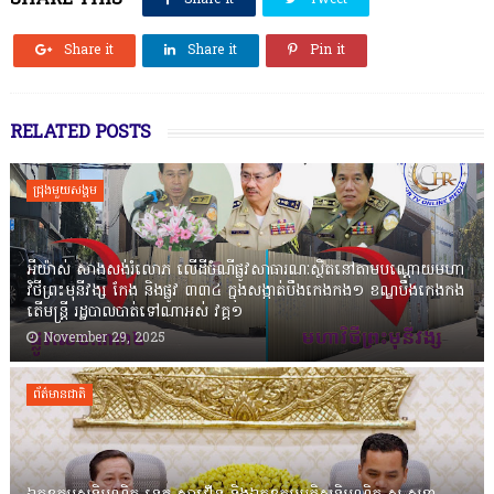
SHARE THIS
Share it
Tweet
Share it
Share it
Pin it
RELATED POSTS
ជ្រុងមួយសង្គម
អីយ៉ាស់ សាងសង់រំលោភ លើដីចំណីផ្លូវសាធារណៈស្ថិតនៅតាមបណ្ដោយមហា
វិថីព្រះមុនីវង្ស កែង និងផ្លូវ ៣៣៤ ក្នុងសង្កាត់បឹងកេងកង១ ខណ្ឌបឹងកេងកង
តើមន្ត្រី រដ្ឋបាលបាត់ទៅណាអស់ វគ្គ១
November 29, 2025
ព័ត៌មានជាតិ