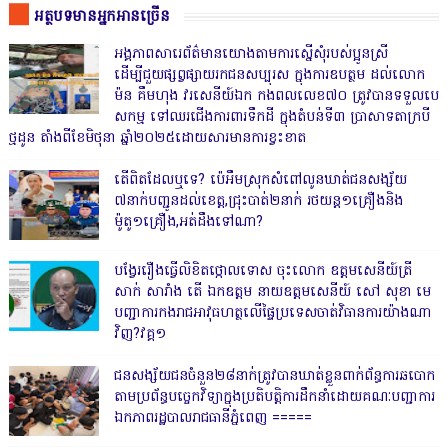
អត្ថបទមានអ្នកអានច្រើន
អង្គភាពសារេព័ត៌មានយោងតាមការស្នើសុំរបស់ប្អូនស្រី
ដើម្បីជួយផ្សព្វផ្សាយរកជនសប្បុរស ក្នុងការឧបត្ថម ដល់លោក
ម៉ន គឹមហុង វរសេនីយ៍ឯក កងពលលេខ៧០ ត្រូវបានទទួលបេ
សកម្ម ទៅឈរជើងការពារទឹកដី ក្នុងតំបន់ទី៣ ប្រាសាទតាក្របី
ថ្មដូន តាំងពីខែមិថុនា ឆ្នាំ២០២៥ដោយសារមានការខ្វះខាត
តើពិតដែលឬទេ? ប៉េអឹមស្រុកសំពៅលូនឃាត់ជនសង្ស័យ
៧នាក់បញ្ជូនដល់ខេត្ត,ជ្រុះបាត់២នាក់ រថយន្ត១គ្រឿងនិង
ម៉ូតូ១គ្រឿង,អត់ដឹងទៅណា?
បង្វែររឿងធ្វើលិខិតថ្កោលទោស ចុះលោក ឧត្តមសេនីយ៍ត្រី
សាក់ សារាំង តើ ឯកឧត្តម នាយឧត្តមសេនីយ៍ សៅ សុខា មេ
បញ្ជាការកងរាជអាវុធហត្ថលើផ្ទៃប្រទេសចាត់វិធានការយ៉ាងណា
វិញ?វគ្គ១
ជនសង្ស័យជនចំនួន២៨នាក់ត្រូវបានឃាត់ខ្លួនពាក់ព័ន្ធការឆបោក
តាមប្រព័ន្ធបច្ចេកវិទ្យាក្នុងប្រតិបត្តិការដឹកនាំដោយគណៈបញ្ជាការ
ឯកភាពរដ្ឋបាលរាជធានីភ្នំពេញ ‎=====