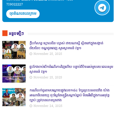
719022227
ចុចតំណតេលេក្រាម
អត្ថបទថ្មីៗ
ក្លឹបកំសាន្ត ហ្គោលដិន ហ្សាស់ ដាយណាស្ទី ស្ថិតនៅក្នុងសង្កាត់
ជ័យជំនះ ខណ្ឌដូនពេញ សូមស្វាគមន៍ វគ្គ១
November 25, 2025
ផ្ទះកែងចាប់បើកដំណើរការវិញហើយ បន្ទាប់ពីបិទអស់មួយរយ:ពេលសូម
ស្វាគមន៍ វគ្គ១
November 25, 2025
ករណីលក់ដូរតាមបណ្តោយផ្លូវលេខ១៨៤ ក្បែរព្រះបរមរាជវាំង យ៉ាង
អាណាធិបតេយ្យ ដុះស្លែតែមន្ត្រីសណ្តាប់ធ្នាប់ មិនអើពើក្នុងការអនុវត្ត
ច្បាប់ ត្រូវបានលាតត្រដាង
November 24, 2025