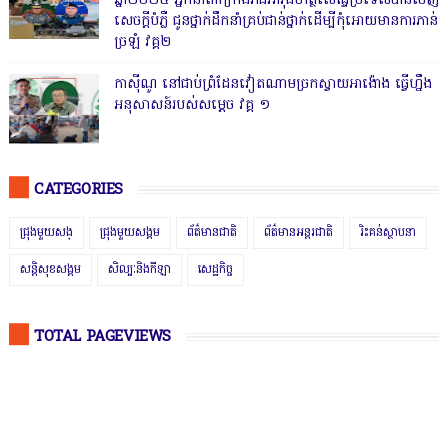
ឆ្នាំ២០២៥ អ្នកនាំពាក្យកងរាជអាវុធហត្ថលើផ្ទៃប្រទេសបានចេញ
សេចក្តីបំភ្លឺ ជូនថ្នាក់ដឹកនាំគ្រប់ជាន់ថ្នាក់ដើម្បីកុំអោយមានការភាន់
ច្រឡំ វគ្គ២
កាសុីណូ នៅជាប់ព្រំដែនវៀតណាមច្រកស្វាយអាង៉ោង ធ្វើហ្នឹង
អនុសាសន៍របស់សម្ដេច វគ្គ ១
CATEGORIES
ជ្រុងមួយសង្
ជ្រុងមួយសង្គម
ព័ត៌មានជាតិ
ព័ត៌មានអន្តរជាតិ
រិះគន់ស្ថាបនា
សន្តិសុខសង្គម
សិល្បៈនិងកីឡា
សេដ្ឋកិច្ច
TOTAL PAGEVIEWS