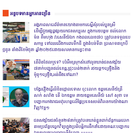
អត្ថបទមានអ្នកអានច្រើន
អង្គភាពសារេព័ត៌មានយោងតាមការស្នើសុំរបស់ប្អូនស្រី
ដើម្បីជួយផ្សព្វផ្សាយរកជនសប្បុរស ក្នុងការឧបត្ថម ដល់លោក
ម៉ន គឹមហុង វរសេនីយ៍ឯក កងពលលេខ៧០ ត្រូវបានទទួលបេ
សកម្ម ទៅឈរជើងការពារទឹកដី ក្នុងតំបន់ទី៣ ប្រាសាទតាក្របី
ថ្មដូន តាំងពីខែមិថុនា ឆ្នាំ២០២៥ដោយសារមានការខ្វះខាត
តើពិតដែលឬទេ? ប៉េអឹមស្រុកសំពៅលូនឃាត់ជនសង្ស័យ
៧នាក់បញ្ជូនដល់ខេត្ត,ជ្រុះបាត់២នាក់ រថយន្ត១គ្រឿងនិង
ម៉ូតូ១គ្រឿង,អត់ដឹងទៅណា?
បង្វែររឿងធ្វើលិខិតថ្កោលទោស ចុះលោក ឧត្តមសេនីយ៍ត្រី
សាក់ សារាំង តើ ឯកឧត្តម នាយឧត្តមសេនីយ៍ សៅ សុខា មេ
បញ្ជាការកងរាជអាវុធហត្ថលើផ្ទៃប្រទេសចាត់វិធានការយ៉ាងណា
វិញ?វគ្គ១
ជនសង្ស័យជនចំនួន២៨នាក់ត្រូវបានឃាត់ខ្លួនពាក់ព័ន្ធការឆបោក
តាមប្រព័ន្ធបច្ចេកវិទ្យាក្នុងប្រតិបត្តិការដឹកនាំដោយគណៈបញ្ជាការ