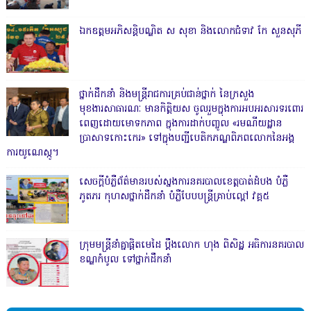
ឯកឧត្តមអភិសន្តិបណ្ឌិត ស សុខា និងលោកជំទាវ កែ សួនសុភី
ថ្នាក់ដឹកនាំ និងមន្ត្រីរាជការគ្រប់ជាន់ថ្នាក់ នៃក្រសួង
មុខងារសាធារណៈ មានកិត្តិយស ចូលរួមក្នុងការអបអរសារទរពោរ
ពេញដោយមោទកភាព ក្នុងការដាក់បញ្ចូល «រមណីយដ្ឋាន
ប្រាសាទកោះកេរ» ទៅក្នុងបញ្ជីបេតិកភណ្ឌពិភពលោកនៃអង្គ
ការយូណេស្កូ។
សេចក្តីបំភ្លឺព័ត៌មានរបស់ស្នងការនគរបាលខេត្តបាត់ដំបង បំភ្លឺ
ភូតភរ កុហសថ្នាក់ដឹកនាំ បំភ្លឺបែបបន្ត្រីគ្រាប់ល្ពៅ វគ្គ៥
ក្រុមមន្ត្រីនាំគ្នាផ្ដិតមេដៃ ប្ដឹងលោក ហុង ពិសិដ្ឋ អធិការនគរបាល
ខណ្ឌកំបូល ទៅថ្នាក់ដឹកនាំ