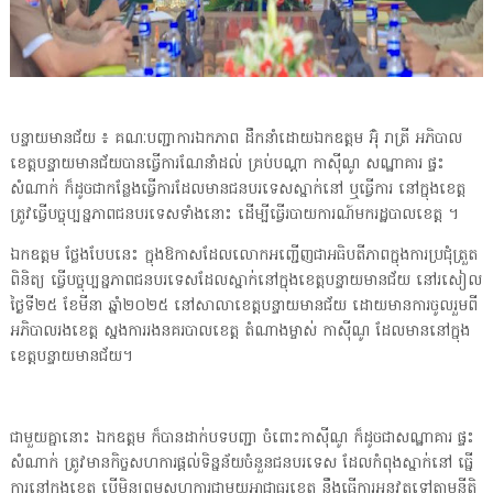
បន្ទាយមានជ័យ ៖ គណៈបញ្ជាការឯកភាព ដឹកនាំដោយឯកឧត្តម អ៊ុំ រាត្រី អភិបាល
ខេត្តបន្ទាយមានជ័យបានធ្វើការណែនាំដល់ គ្រប់បណ្តា កាស៊ីណូ សណ្ឋាគារ ផ្ទះ
សំណាក់ ក៏ដូចជាកន្លែងធ្វើការដែលមានជនបរទេសស្នាក់នៅ ឬធ្វើការ នៅក្នុងខេត្ត
ត្រូវធ្វើបច្ចុប្បន្នភាពជនបរទេសទាំងនោះ ដើម្បីធ្វើរបាយការណ៍មករដ្ឋបាលខេត្ត ។
ឯកឧត្តម ថ្លែងបែបនេះ ក្នុងឱកាសដែលលោកអញ្ជើញជាអធិបតីភាពក្នុងការប្រជុំត្រួត
ពិនិត្យ ធ្វើបច្ចុប្បន្នភាពជនបរទេសដែលស្នាក់នៅក្នុងខេត្តបន្ទាយមានជ័យ នៅរសៀល
ថ្ងៃទី២៥ ខែមីនា ឆ្នាំ២០២៥ នៅសាលាខេត្តបន្ទាយមានជ័យ ដោយមានការចូលរួមពី
អភិបាលរងខេត្ត ស្នងការរងនគរបាលខេត្ត តំណាងម្ចាស់ កាស៊ីណូ ដែលមាននៅក្នុង
ខេត្តបន្ទាយមានជ័យ។
ជាមួយគ្នានោះ ឯកឧត្តម ក៏បានដាក់បទបញ្ជា ចំពោះកាស៊ីណូ ក៏ដូចជាសណ្ឋាគារ ផ្ទះ
សំណាក់ ត្រូវមានកិច្ចសហការផ្តល់ទិន្នន័យចំនួនជនបរទេស ដែលកំពុងស្នាក់នៅ ធ្នើ
ការនៅក្នុងខេត្ត បើមិនព្រមសហការជាមួយអាជ្ញាធរខេត្ត នឹងធ្វើការអនុវត្តទៅតាមនីតិ