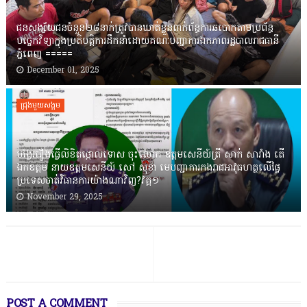
ជនសង្ស័យជនចំនួន២៨នាក់ត្រូវបានឃាត់ខ្លួនពាក់ព័ន្ធការឆបោកតាមប្រព័ន្ធ
បច្ចេកវិទ្យាក្នុងប្រតិបត្តិការដឹកនាំដោយគណៈបញ្ជាការឯកភាពរដ្ឋបាលរាជធានី
ភ្នំពេញ ‎=====
December 01, 2025
ជ្រុងមួយសង្គម
បង្វែររឿងធ្វើលិខិតថ្កោលទោស ចុះលោក ឧត្តមសេនីយ៍ត្រី សាក់ សារាំង តើ
ឯកឧត្តម នាយឧត្តមសេនីយ៍ សៅ សុខា មេបញ្ជាការកងរាជអាវុធហត្ថលើផ្ទៃ
ប្រទេសចាត់វិធានការយ៉ាងណាវិញ?វគ្គ១
November 29, 2025
POST A COMMENT