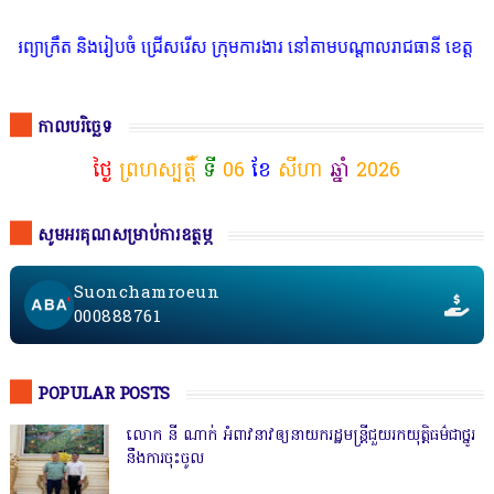
រឹត និងរៀបចំ ជ្រើសរើស ក្រុមការងារ នៅតាមបណ្តាលរាជធានី ខេត្ត មានចំណា
កាលបរិច្ឆេទ
ថ្ងៃ
ព្រហស្បត្តិ៍
ទី
06
ខែ
សីហា
ឆ្នាំ
2026
សូមអរគុណសម្រាប់ការឧត្ថម្ភ
Suonchamroeun
000888761
POPULAR POSTS
លោក នី ណាក់ អំពាវនាវឲ្យនាយករដ្ឋមន្ត្រីជួយរកយុត្តិធម៌ជាថ្នូរ
នឹងការចុះចូល