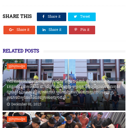
SHARE THIS
Share it
Tweet
Share it
Share it
Pin it
RELATED POSTS
ជ្រុងមួយសង្គម
កងរាជឣាវុធហត្ថខេត្តបញ្ជូនជនសង្ស័យ ចំនួន១៤នាក់ ទៅសាលាដំបូង
ខេត្តឣនុវត្តតាមនីតិវិធី ពាក់ព័ន្ធ ករណីជួញដូរ រក្សាទុក និងប្រើប្រាស់ដោយខុស
ច្បាប់នូវសារធាតុញៀន, កាន់កាប់ ឬដឹកជញ្ជូនអាវុធដោយគ្មានការអនុញ្ញាត,
រួមភេទជាមួយអនីតិជនក្រោមអាយុ១៥ឆ្នាំ ...
December 01, 2025
ជ្រុងមួយសង្គម