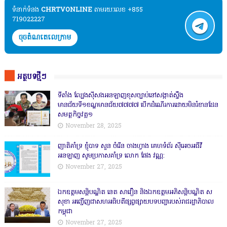
ទំនាក់ទំនង​​
CHRTVONLINE
តាមរយៈលេខ +855
719022227
ចុចតំណតេលេក្រាម
អត្ថបទថ្មីៗ
ទីតាំង ល្បែងស៊ីសងអនឡាញខុសច្បាប់នៅសង្កាត់សឹ្ចង
មានជ័យទី១ខណ្ឌមានជ័យ៧៧៧៧ បើកដំណើរការដោយមិនរំខានដែន
សមត្ថកិច្ចវគ្គ១
November 28, 2025
ញាតិគាំទ្រ ខ្ញុំបាទ សួន ចំរើន ចាងហ្វាង គេហទំព័រ ស៊ីអេចអធីវី
អនឡាញ សូមប្រកាសគាំទ្រ លោក ផែង វណ្ណ:
November 27, 2025
ឯកឧត្តមសន្តិបណ្ឌិត នេត សាវឿន និងឯកឧត្តមអភិសន្តិបណ្ឌិត ស
សុខា អញ្ជើញជាសហអធិបតីផ្សព្វផ្សាយបទបញ្ជារបស់រាជរដ្ឋាភិបាល
កម្ពុជា
November 27, 2025