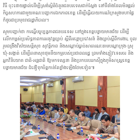
វិធី ចុះដោយផ្ទាល់ដើម្បីស្រង់ស្ថិតិចំនួនជនបរទេសជាក់ស្តែង នៅទីតាំងដែលមិនផ្តល់
កិច្ចសហការជាមួយគណៈបញ្ជាការឯកភាពខេត្ត ដើម្បីធ្វើរបាយការណ៍ក្រសួងមហាផ្ទៃ
ក៏ដូចជាប្រមុខរាជរដ្ឋាភិបាល។
សូមបញ្ជាក់ថា ការធ្នើបច្ចុប្បន្នភាពជនបរទេស នៅក្នុងខេត្តបន្ទាយមានជ័យ ដើម្បី
លើកកម្ពស់ប្រសិទ្ធភាពការអនុវត្តច្បាប់ ស្តីពីអន្តោប្រវេសន៍ និងច្បាប់ស្តីពីការងារ, ចូល
រួមពង្រឹងវិស័យសន្តិសុខ សុវត្ថិភាព និងសណ្តាប់ធ្នាប់សាធារណៈតាមបណ្តាក្រុង-ស្រុ
ឃុំ-សង្កាត់ ដើម្បីធានាសុខដុមនីយកម្មរបស់ប្រជាពលរដ្ឋ ព្រមទាំងភ្ញៀវទេសចរ និង
អ្នកវិនិយោគ ជាតិ-អន្តជាតិ ឱ្យមកទស្សនា និងប្រកបរបររកស៊ីក្នុងភូមិសាស្ត្រខេត្ត
បន្ទាយមានជ័យ ជំនឿទុកចិត្តកាន់តែខ្លាំងឡើងថែមទៀត៕