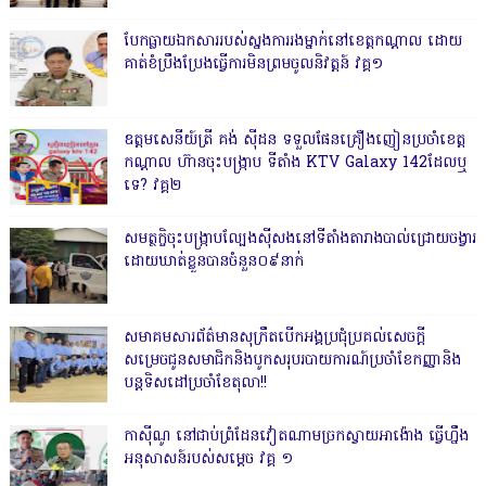
បែកធ្លាយឯកសាររបស់ស្នងការរងម្នាក់នៅខេត្តកណ្ដាល ដោយ
គាត់ខំប្រឹងប្រែងធ្វើការមិនព្រមចូលនិវត្តន៍ វគ្គ១
ឧត្តមសេនីយ៍ត្រី គង់ ស៊ីដន ទទួលផែនគ្រឿងញៀនប្រចាំខេត្ត
កណ្តាល ហ៊ានចុះបង្ក្រាប ទីតាំង KTV Galaxy 142ដែលឬ
ទេ? វគ្គ២
សមត្ថកិ្ចចុះបង្ក្រាបល្បែងស៊ីសងនៅទីតាំងតារាងបាល់ជ្រោយចង្វារ
ដោយឃាត់ខ្លួនបានចំនួន០៩នាក់
សមាគមសារព័ត៌មានសុក្រឹតបើកអង្គប្រជុំប្រគល់សេចក្តី
សម្រេចជូនសមាជិកនិងបូកសរុបរបាយការណ៍ប្រចាំខែកញ្ញានិង
បន្តទិសដៅប្រចាំខែតុលា!!
កាសុីណូ នៅជាប់ព្រំដែនវៀតណាមច្រកស្វាយអាង៉ោង ធ្វើហ្នឹង
អនុសាសន៍របស់សម្ដេច វគ្គ ១