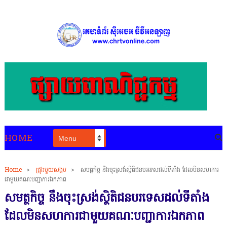
HOME
Home
>
ជ្រុងមួយសង្គម
>
សមត្ថកិច្ច នឹងចុះស្រង់ស្ថិតិជនបរទេសដល់ទីតាំង ដែលមិនសហការ
ជាមួយគណៈបញ្ជាការឯកភាព
សមត្ថកិច្ច នឹងចុះស្រង់ស្ថិតិជនបរទេសដល់ទីតាំង
ដែលមិនសហការជាមួយគណៈបញ្ជាការឯកភាព