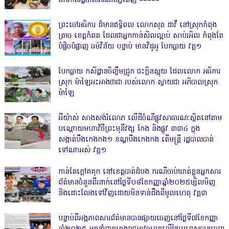
ឯកភាពរដ្ឋបាលរាជធានីភ្នំពេញ ‎=====
ព្រះចៅអធិការ ដ៏មានឥទ្ធិពល លោកសុត ដាវី នៅស្រុកកំពុង
ត្រាច ខេត្តកំពត ដែលជាអ្នកកាន់សិលល្អាប់ សាប់រអិល កំពុងតែ
បំផ្លិចបំផ្លាញ ធម៌វិន័យ បន្ទាប់ មានវិដូអូ បែកធ្លាយ វគ្គ១
បែកធ្លាយ កសិដ្ឋានចិញ្ចឹមជ្រូក ជះក្លិនស្អុយ ដែលលោក អធិការ
ស្រុក ម៉ាឡៃអះអាងថាជា របស់លោក ស្វាយជា អភិបាលស្រុក
ម៉ាឡៃ
អីយ៉ាស់ សាងសង់រំលោភ លើដីចំណីផ្លូវសាធារណៈស្ថិតនៅតាម
បណ្ដោយមហាវិថីព្រះមុនីវង្ស កែង និងផ្លូវ ៣៣៤ ក្នុង
សង្កាត់បឹងកេងកង១ ខណ្ឌបឹងកេងកង តើមន្ត្រី រដ្ឋបាលបាត់
ទៅណាអស់ វគ្គ១
កាន់តែក្តៅគគុក នៅខេត្តបាត់ដំបង ករណីចាប់ឃាត់ខ្លួនអ្នកសារ
ព័ត៌មានចំនួនពីរនាក់នៅថ្ងៃទី០៨ខែកញ្ញាឆ្នាំ២០២៥ម្សិលមិញ
និងដោះលែងទៅវិញដោយមិនទាន់ដឹងពីមូលហេតុ វគ្គ៣
បន្ទាប់ពីអង្គភាពសារព័ត៌មានបានផ្សាយចេញនៅថ្ងៃទី៧ខែកញ្ញា